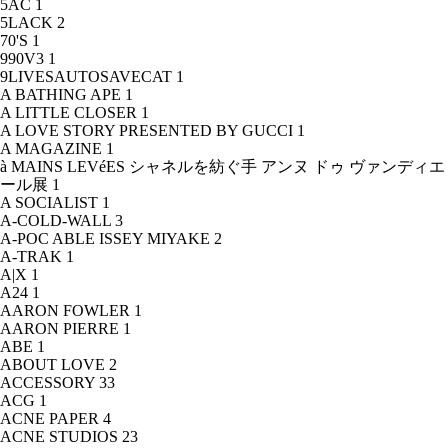
5AC
1
5LACK
2
70'S
1
990V3
1
9LIVESAUTOSAVECAT
1
A BATHING APE
1
A LITTLE CLOSER
1
A LOVE STORY PRESENTED BY GUCCI
1
A MAGAZINE
1
à MAINS LEVéES シャネルを紡ぐ手 アンヌ ドゥ ヴァンディエ
ール展
1
A SOCIALIST
1
A-COLD-WALL
3
A-POC ABLE ISSEY MIYAKE
2
A-TRAK
1
A|X
1
A24
1
AARON FOWLER
1
AARON PIERRE
1
ABE
1
ABOUT LOVE
2
ACCESSORY
33
ACG
1
ACNE PAPER
4
ACNE STUDIOS
23