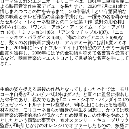
ローマ生まれのエンニオ・モリコーネは、1961年に単独名義に
よる映画音楽作曲家デビューを果たすと、2020年7月に91歳で
惜しまれつつこの世を去るまで、500作品以上という驚異的な
数の映画とテレビ作品の音楽を手掛けた。一躍その名を轟かせ
たセルジオ・レオーネ監督とのコンビ第１作｢荒野の用心棒｣
(64)をはじめ、｢ワンス・アポン・ア・タイム・イン・アメリ
カ｣(84)、｢ミッション｣(86)、｢アンタッチャブル｣(87)、｢ニュ
ー・シネマ・パラダイス｣(88)、｢海の上のピアニスト｣(98)な
ど、数々の名作映画に携わり、アカデミー賞には計6度ノミネ
ート。2016年に｢ヘイトフル・エイト｣で待望のアカデミー賞作
曲賞を獲得し、2006年にはその全功績を称えて名誉賞を受賞す
るなど、映画音楽のマエストロとして世界的な名声を手にして
きた。
生前の姿を捉える最後の作品となってしまった本作では、モリ
コーネ自身が｢ジュゼッペ以外はダメだ｣と直々に監督に指名し
た弟子であり、親友でもある｢ニュー・シネマ・パラダイス｣の
ジュゼッペ・トルナトーレ監督が、5年以上にもわたる密着取
材を敢行。モリコーネ自らが自身の半生を回想し、かつては映
画音楽の芸術的地位が低かったため幾度もこの仕事をやめよう
としたという衝撃の事実や、奇才スタンリー・キューブリック
監督が｢時計じかけのオレンジ｣でオファーしたものの、嫉妬に