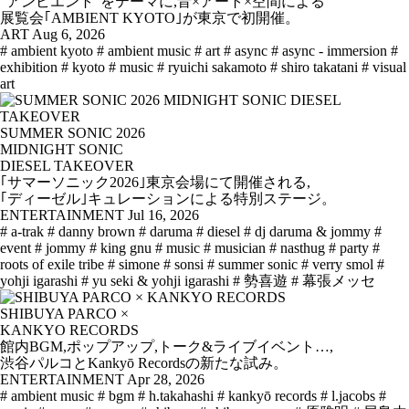
“アンビエント”をテーマに,音×アート×空間による
展覧会｢AMBIENT KYOTO｣が東京で初開催。
ART
Aug 6, 2026
# ambient kyoto
# ambient music
# art
# async
# async - immersion
#
exhibition
# kyoto
# music
# ryuichi sakamoto
# shiro takatani
# visual
art
SUMMER SONIC 2026
MIDNIGHT SONIC
DIESEL TAKEOVER
｢サマーソニック2026｣東京会場にて開催される,
｢ディーゼル｣キュレーションによる特別ステージ。
ENTERTAINMENT
Jul 16, 2026
# a-trak
# danny brown
# daruma
# diesel
# dj daruma & jommy
#
event
# jommy
# king gnu
# music
# musician
# nasthug
# party
#
roots of exile tribe
# simone
# sonsi
# summer sonic
# verry smol
#
yohji igarashi
# yu seki & yohji igarashi
# 勢喜遊
# 幕張メッセ
SHIBUYA PARCO ×
KANKYO RECORDS
館内BGM,ポップアップ,トーク&ライブイベント…,
渋谷パルコとKankyō Recordsの新たな試み。
ENTERTAINMENT
Apr 28, 2026
# ambient music
# bgm
# h.takahashi
# kankyō records
# l.jacobs
#