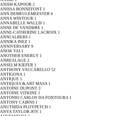
ANISH KAPOOR
2
ANISSA BONNEFONT
1
ANN DEMEULEMEESTER
6
ANNA WINTOUR
1
ANNABELLE WALLIS
1
ANNE DE VANDIéRE
1
ANNE-CATHERINE LACROIX
1
ANNI ALBERS
1
ANNIKA INEZ
1
ANNIVERSARY
9
ANOK YAI
1
ANOTHER ENERGY
1
ANREALAGE
2
ANSELM KIEFER
1
ANTHONY VACCARELLO
52
ANTIGONA
1
ANTIQUE
1
ANTIQUES & ART MASA
1
ANTOINE DUPONT
3
ANTOINE VITKINE
1
ANTONIO CARLOS DA FONTOURA
1
ANTONY CAIRNS
1
ANUTHIDA PLOYPETCH
1
ANYA TAYLOR-JOY
1