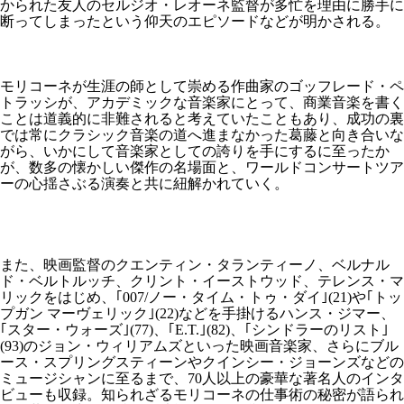
かられた友人のセルジオ・レオーネ監督が多忙を理由に勝手に
断ってしまったという仰天のエピソードなどが明かされる。
モリコーネが生涯の師として崇める作曲家のゴッフレード・ペ
トラッシが、アカデミックな音楽家にとって、商業音楽を書く
ことは道義的に非難されると考えていたこともあり、成功の裏
では常にクラシック音楽の道へ進まなかった葛藤と向き合いな
がら、いかにして音楽家としての誇りを手にするに至ったか
が、数多の懐かしい傑作の名場面と、ワールドコンサートツア
ーの心揺さぶる演奏と共に紐解かれていく。
また、映画監督のクエンティン・タランティーノ、ベルナル
ド・ベルトルッチ、クリント・イーストウッド、テレンス・マ
リックをはじめ、｢007/ノー・タイム・トゥ・ダイ｣(21)や｢トッ
プガン マーヴェリック｣(22)などを手掛けるハンス・ジマー、
｢スター・ウォーズ｣(77)、｢E.T.｣(82)、｢シンドラーのリスト｣
(93)のジョン・ウィリアムズといった映画音楽家、さらにブル
ース・スプリングスティーンやクインシー・ジョーンズなどの
ミュージシャンに至るまで、70人以上の豪華な著名人のインタ
ビューも収録。知られざるモリコーネの仕事術の秘密が語られ