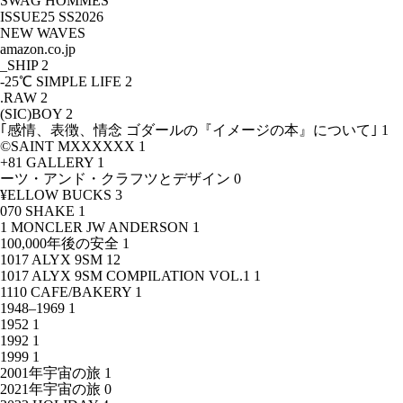
SWAG HOMMES
ISSUE25 SS2026
NEW WAVES
amazon.co.jp
_SHIP
2
-25℃ SIMPLE LIFE
2
.RAW
2
(SIC)BOY
2
｢感情、表徴、情念 ゴダールの『イメージの本』について｣
1
©SAINT MXXXXXX
1
+81 GALLERY
1
ーツ・アンド・クラフツとデザイン
0
¥ELLOW BUCKS
3
070 SHAKE
1
1 MONCLER JW ANDERSON
1
100,000年後の安全
1
1017 ALYX 9SM
12
1017 ALYX 9SM COMPILATION VOL.1
1
1110 CAFE/BAKERY
1
1948–1969
1
1952
1
1992
1
1999
1
2001年宇宙の旅
1
2021年宇宙の旅
0