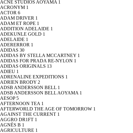
ACNE STUDIOS AOYAMA
1
ACRONYM
1
ACTOR
6
ADAM DRIVER
1
ADAM ET ROPE
1
ADDITION ADELAIDE
1
ADEKUNLE GOLD
1
ADELAIDE
1
ADERERROR
1
ADIDAS
30
ADIDAS BY STELLA MCCARTNEY
1
ADIDAS FOR PRADA RE-NYLON
1
ADIDAS ORIGINALS
13
ADIEU
1
ADRENALINE EXPEDITIONS
1
ADRIEN BRODY
2
ADSB ANDERSSON BELL
1
ADSB ANDERSSON BELL AOYAMA
1
AESOP
5
AFTERNOON TEA
1
AFTERWORLD THE AGE OF TOMORROW
1
AGAINST THE CURRENT
1
AGGRO DR1FT
1
AGNÈS B
1
AGRICULTURE
1