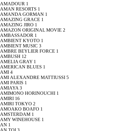
AMADOUR
1
AMAN RESORTS
1
AMANDA GORMAN
1
AMAZING GRACE
1
AMAZING JIRO
1
AMAZON ORIGINAL MOVIE
2
AMBASSADOR
1
AMBIENT KYOTO
1
AMBIENT MUSIC
3
AMBRE BEYLIER FORCE
1
AMBUSH
12
AMELIA GRAY
1
AMERICAN BLUES
1
AMI
4
AMI ALEXANDRE MATTIUSSI
5
AMI PARIS
1
AMIAYA
3
AMIMONO HORINOUCHI
1
AMIRI
16
AMIRI TOKYO
2
AMOAKO BOAFO
1
AMSTERDAM
1
AMY WINEHOUSE
1
AN
1
AN TOI
3