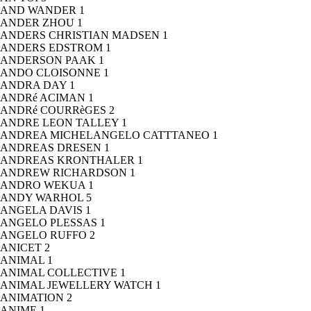
AND WANDER
1
ANDER ZHOU
1
ANDERS CHRISTIAN MADSEN
1
ANDERS EDSTROM
1
ANDERSON PAAK
1
ANDO CLOISONNE
1
ANDRA DAY
1
ANDRé ACIMAN
1
ANDRé COURRèGES
2
ANDRE LEON TALLEY
1
ANDREA MICHELANGELO CATTTANEO
1
ANDREAS DRESEN
1
ANDREAS KRONTHALER
1
ANDREW RICHARDSON
1
ANDRO WEKUA
1
ANDY WARHOL
5
ANGELA DAVIS
1
ANGELO PLESSAS
1
ANGELO RUFFO
2
ANICET
2
ANIMAL
1
ANIMAL COLLECTIVE
1
ANIMAL JEWELLERY WATCH
1
ANIMATION
2
ANIME
1