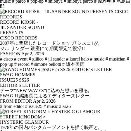
music
# parco
# pop-up
# shibuya
# shibuya parco
# 原雅明
# 尾島由
郎
RECORD KIOSK -
JIL SANDER SOUND
PRESENTS
CISCO RECORDS
2007年に閉店したレコードショップ｢シスコ｣が,
ジル サンダー 銀座にて期間限定で復活!!
FASHION
Apr 2, 2026
# cisco
# event
# gliiico
# jil sander
# laurel halo
# music
# musician
#
pop-up
# record
# simone bellotti
# 坂本美雨
SWAG HOMMES
ISSUE25 SS26
EDITOR'S LETTER
テーマ“NEW WAVES”に込めた想いを綴る,
SWAG H.編集長によるエディターズレター。
FROM EDITOR
Apr 2, 2026
# from editor
# issue25
# music
# ss26
STREET KINGDOM ×
HYSTERIC GLAMOUR
1978年の国内パンクムーブメントを描く映画と,