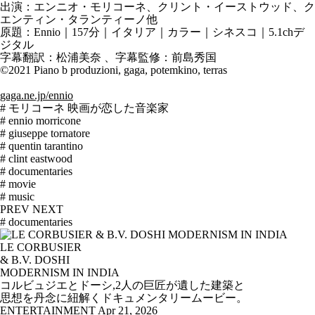
出演：エンニオ・モリコーネ、クリント・イーストウッド、ク
エンティン・タランティーノ他
原題：Ennio｜157分｜イタリア｜カラー｜シネスコ｜5.1chデ
ジタル
字幕翻訳：松浦美奈 、字幕監修：前島秀国
©2021 Piano b produzioni, gaga, potemkino, terras
gaga.ne.jp/ennio
# モリコーネ 映画が恋した音楽家
# ennio morricone
# giuseppe tornatore
# quentin tarantino
# clint eastwood
# documentaries
# movie
# music
PREV
NEXT
# documentaries
LE CORBUSIER
& B.V. DOSHI
MODERNISM IN INDIA
コルビュジエとドーシ,2人の巨匠が遺した建築と
思想を丹念に紐解くドキュメンタリームービー。
ENTERTAINMENT
Apr 21, 2026