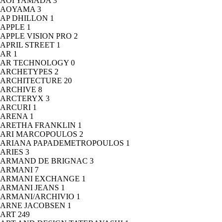
AOI YAMADA
3
AOYAMA
3
AP DHILLON
1
APPLE
1
APPLE VISION PRO
2
APRIL STREET
1
AR
1
AR TECHNOLOGY
0
ARCHETYPES
2
ARCHITECTURE
20
ARCHIVE
8
ARCTERYX
3
ARCURI
1
ARENA
1
ARETHA FRANKLIN
1
ARI MARCOPOULOS
2
ARIANA PAPADEMETROPOULOS
1
ARIES
3
ARMAND DE BRIGNAC
3
ARMANI
7
ARMANI EXCHANGE
1
ARMANI JEANS
1
ARMANI/ARCHIVIO
1
ARNE JACOBSEN
1
ART
249