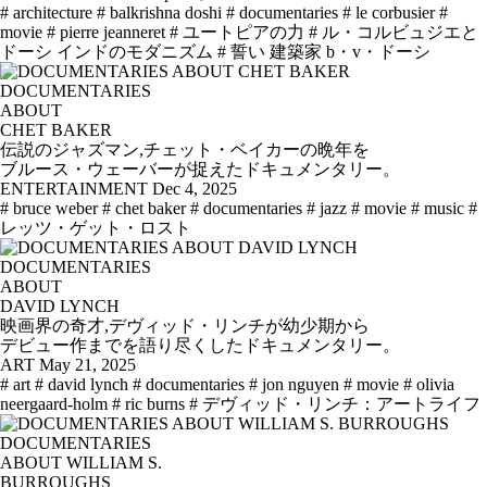
# architecture
# balkrishna doshi
# documentaries
# le corbusier
#
movie
# pierre jeanneret
# ユートピアの力
# ル・コルビュジエと
ドーシ インドのモダニズム
# 誓い 建築家 b・v・ドーシ
DOCUMENTARIES
ABOUT
CHET BAKER
伝説のジャズマン,チェット・ベイカーの晩年を
ブルース・ウェーバーが捉えたドキュメンタリー。
ENTERTAINMENT
Dec 4, 2025
# bruce weber
# chet baker
# documentaries
# jazz
# movie
# music
#
レッツ・ゲット・ロスト
DOCUMENTARIES
ABOUT
DAVID LYNCH
映画界の奇才,デヴィッド・リンチが幼少期から
デビュー作までを語り尽くしたドキュメンタリー。
ART
May 21, 2025
# art
# david lynch
# documentaries
# jon nguyen
# movie
# olivia
neergaard-holm
# ric burns
# デヴィッド・リンチ：アートライフ
DOCUMENTARIES
ABOUT WILLIAM S.
BURROUGHS