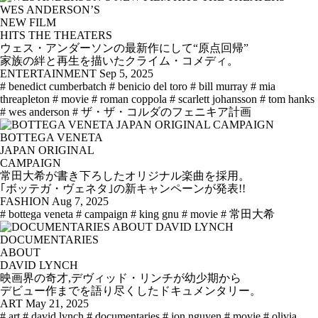
WES ANDERSON’S
NEW FILM
HITS THE THEATERS
ウェス・アンダーソンの最新作にして“原点回帰”
家族の絆と再生を描いたクライム・コメディ。
ENTERTAINMENT
Sep 5, 2025
# benedict cumberbatch
# benicio del toro
# bill murray
# mia
threapleton
# movie
# roman coppola
# scarlett johansson
# tom hanks
# wes anderson
# ザ・ザ・コルダのフェニキア計画
BOTTEGA VENETA
JAPAN ORIGINAL
CAMPAIGN
常田大希が書き下ろしたオリジナル楽曲を採用。
｢ボッテガ・ヴェネタ｣の新キャンペーンが発表!!
FASHION
Aug 7, 2025
# bottega veneta
# campaign
# king gnu
# movie
# 常田大希
DOCUMENTARIES
ABOUT
DAVID LYNCH
映画界の奇才,デヴィッド・リンチが幼少期から
デビュー作までを語り尽くしたドキュメンタリー。
ART
May 21, 2025
# art
# david lynch
# documentaries
# jon nguyen
# movie
# olivia