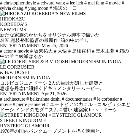
# christopher doyle
# edward yang
# lee lieh
# mei fang
# movie
#
sylvia chang
# ying moon
# 海辺の一日
HIROKAZU
KOREEDA’S
NEW FILMS
新たな家族のかたちをオリジナル脚本で描いた
名匠,是枝裕和監督の最新作｢箱の中の羊｣。
ENTERTAINMENT
May 25, 2026
# actor
# movie
# 坂東祐大
# 大悟
# 是枝裕和
# 桒木里夢
# 箱の
中の羊
# 綾瀬はるか
LE CORBUSIER
& B.V. DOSHI
MODERNISM IN INDIA
コルビュジエとドーシ,2人の巨匠が遺した建築と
思想を丹念に紐解くドキュメンタリームービー。
ENTERTAINMENT
Apr 21, 2026
# architecture
# balkrishna doshi
# documentaries
# le corbusier
#
movie
# pierre jeanneret
# ユートピアの力
# ル・コルビュジエと
ドーシ インドのモダニズム
# 誓い 建築家 b・v・ドーシ
STREET KINGDOM ×
HYSTERIC GLAMOUR
1978年の国内パンクムーブメントを描く映画と,