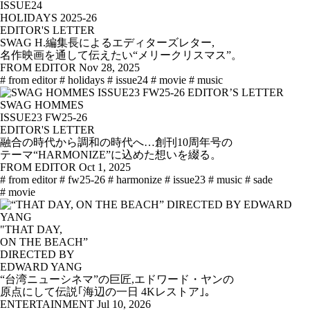
ISSUE24
HOLIDAYS 2025-26
EDITOR'S LETTER
SWAG H.編集長によるエディターズレター,
名作映画を通して伝えたい“メリークリスマス”。
FROM EDITOR
Nov 28, 2025
# from editor
# holidays
# issue24
# movie
# music
SWAG HOMMES
ISSUE23 FW25-26
EDITOR'S LETTER
融合の時代から調和の時代へ…創刊10周年号の
テーマ“HARMONIZE”に込めた想いを綴る。
FROM EDITOR
Oct 1, 2025
# from editor
# fw25-26
# harmonize
# issue23
# music
# sade
# movie
"THAT DAY,
ON THE BEACH”
DIRECTED BY
EDWARD YANG
“台湾ニューシネマ”の巨匠,エドワード・ヤンの
原点にして伝説｢海辺の一日 4Kレストア｣。
ENTERTAINMENT
Jul 10, 2026