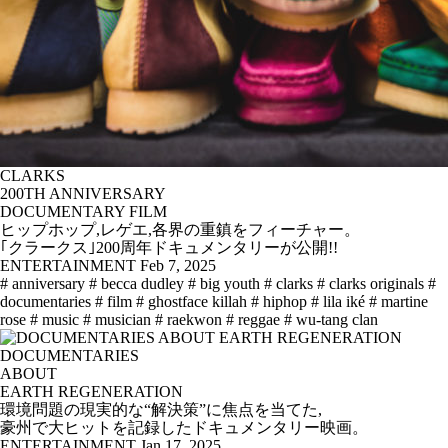
CLARKS
200TH ANNIVERSARY
DOCUMENTARY FILM
ヒップホップ,レゲエ,各界の重鎮をフィーチャー。
｢クラークス｣200周年ドキュメンタリーが公開!!
ENTERTAINMENT
Feb 7, 2025
# anniversary
# becca dudley
# big youth
# clarks
# clarks originals
#
documentaries
# film
# ghostface killah
# hiphop
# lila iké
# martine
rose
# music
# musician
# raekwon
# reggae
# wu-tang clan
DOCUMENTARIES
ABOUT
EARTH REGENERATION
環境問題の現実的な“解決策”に焦点を当てた,
豪州で大ヒットを記録したドキュメンタリー映画。
ENTERTAINMENT
Jan 17, 2025