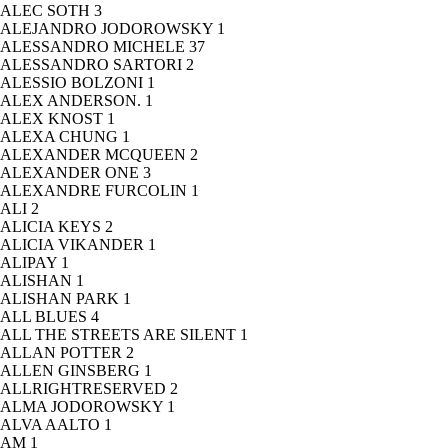
ALEC SOTH
3
ALEJANDRO JODOROWSKY
1
ALESSANDRO MICHELE
37
ALESSANDRO SARTORI
2
ALESSIO BOLZONI
1
ALEX ANDERSON.
1
ALEX KNOST
1
ALEXA CHUNG
1
ALEXANDER MCQUEEN
2
ALEXANDER ONE
3
ALEXANDRE FURCOLIN
1
ALI
2
ALICIA KEYS
2
ALICIA VIKANDER
1
ALIPAY
1
ALISHAN
1
ALISHAN PARK
1
ALL BLUES
4
ALL THE STREETS ARE SILENT
1
ALLAN POTTER
2
ALLEN GINSBERG
1
ALLRIGHTRESERVED
2
ALMA JODOROWSKY
1
ALVA AALTO
1
AM
1