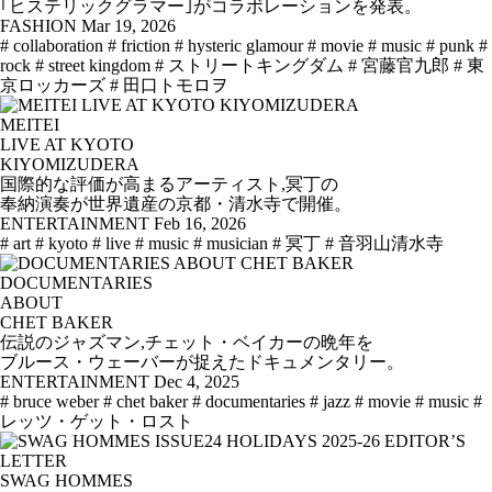
｢ヒステリックグラマー｣がコラボレーションを発表。
FASHION
Mar 19, 2026
# collaboration
# friction
# hysteric glamour
# movie
# music
# punk
#
rock
# street kingdom
# ストリートキングダム
# 宮藤官九郎
# 東
京ロッカーズ
# 田口トモロヲ
MEITEI
LIVE AT KYOTO
KIYOMIZUDERA
国際的な評価が高まるアーティスト,冥丁の
奉納演奏が世界遺産の京都・清水寺で開催。
ENTERTAINMENT
Feb 16, 2026
# art
# kyoto
# live
# music
# musician
# 冥丁
# 音羽山清水寺
DOCUMENTARIES
ABOUT
CHET BAKER
伝説のジャズマン,チェット・ベイカーの晩年を
ブルース・ウェーバーが捉えたドキュメンタリー。
ENTERTAINMENT
Dec 4, 2025
# bruce weber
# chet baker
# documentaries
# jazz
# movie
# music
#
レッツ・ゲット・ロスト
SWAG HOMMES