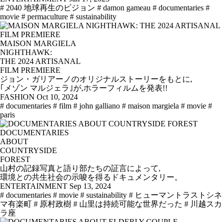
# 2040 地球再生のビジョン
# damon gameau
# documentaries
#
movie
# permaculture
# sustainability
MAISON MARGIELA
NIGHTHAWK:
THE 2024 ARTISANAL
FILM PREMIERE
ジョン・ガリアーノのオリジナルストーリーをもとに,
｢メゾン マルジェラ｣が,ホラーフィルムを発表!!
FASHION
Oct 10, 2024
# documentaries
# film
# john galliano
# maison margiela
# movie
#
paris
DOCUMENTARIES
ABOUT
COUNTRYSIDE
FOREST
山村の記録写真と語り部たちの証言によって,
環境との共生社会の示唆を得るドキュメンタリー。
ENTERTAINMENT
Sep 13, 2024
# documentaries
# movie
# sustainability
# ヒューマントラストシネ
マ有楽町
# 原村政樹
# 山里は持続可能な世界だった
# 川越スカ
ラ座