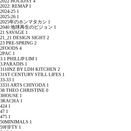
2022 HOLIDAY
4
2022: REMAP
1
2024-25
1
2025-26
1
2025年のホンマタカシ
1
2040 地球再生のビジョン
1
21 SAVAGE
1
21_21 DESIGN SIGHT
2
23 PRE-SPRING
2
2FOODS
4
2PAC
1
3.1 PHILLIP LIM
1
3.PARADIS
1
3110NZ BY LDH KITCHEN
2
31ST CENTURY STILL LIFES
1
33-33
1
3331 ARTS CHIYODA
1
38 THEO CHRISTINE
0
3HOUSE
1
3RACHA
1
424
1
47
1
475
1
50MINIMALS
1
59FIFTY
1