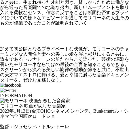
ると共に、生まれ持った才能と閃き、貧しかったために働きな
がら通った音楽院での地道な努力、新しいムーブメントを取り
入れる柔軟なセンス、信念に反することは断固拒否するプライ
ドについての様々なエピソードを通してモリコーネの人生その
ものが偉業であったことが証明されていく。
加えて初公開となるプライベートな映像が、モリコーネのチャ
ーミングな人間性と妻への美しい愛を浮き彫りにすると共に、
盟友であるトルナトーレの前だからこそ語った、芸術の深淵を
覗いたモリコーネならではの最後の金言を知ることもできる。
スクリーンから流れる美しい旋律の感動が蘇ると共に、不世出
の天才マエストロに捧げる、愛と幸福に満ちた音楽ドキュメン
タリーを、ぜひお見逃しなく。
INFORMATION
モリコーネ 映画が恋した音楽家
2023年1月13日(金)TOHOシネマズ シャンテ、Bunkamuraル・シ
ネマ他全国順次ロードショー
監督：ジュゼッペ・トルナトーレ