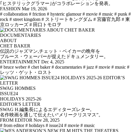
｢ヒステリックグラマー｣がコラボレーションを発表。
FASHION
Mar 19, 2026
# collaboration
# friction
# hysteric glamour
# movie
# music
# punk
#
rock
# street kingdom
# ストリートキングダム
# 宮藤官九郎
# 東
京ロッカーズ
# 田口トモロヲ
DOCUMENTARIES
ABOUT
CHET BAKER
伝説のジャズマン,チェット・ベイカーの晩年を
ブルース・ウェーバーが捉えたドキュメンタリー。
ENTERTAINMENT
Dec 4, 2025
# bruce weber
# chet baker
# documentaries
# jazz
# movie
# music
#
レッツ・ゲット・ロスト
SWAG HOMMES
ISSUE24
HOLIDAYS 2025-26
EDITOR'S LETTER
SWAG H.編集長によるエディターズレター,
名作映画を通して伝えたい“メリークリスマス”。
FROM EDITOR
Nov 28, 2025
# from editor
# holidays
# issue24
# movie
# music