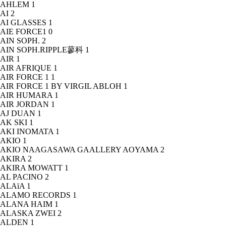
AHLEM
1
AI
2
AI GLASSES
1
AIE FORCE1
0
AIN SOPH.
2
AIN SOPH.RIPPLE蓼科
1
AIR
1
AIR AFRIQUE
1
AIR FORCE 1
1
AIR FORCE 1 BY VIRGIL ABLOH
1
AIR HUMARA
1
AIR JORDAN
1
AJ DUAN
1
AK SKI
1
AKI INOMATA
1
AKIO
1
AKIO NAAGASAWA GAALLERY AOYAMA
2
AKIRA
2
AKIRA MOWATT
1
AL PACINO
2
ALAïA
1
ALAMO RECORDS
1
ALANA HAIM
1
ALASKA ZWEI
2
ALDEN
1