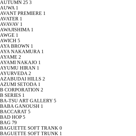
AUTUMN 25
3
AUWA
1
AVANT PREMIERE
1
AVATER
1
AVAVAV
1
AWAJISHIMA
1
AWGE
1
AWICH
5
AYA BROWN
1
AYA NAKAMURA
1
AYAME
2
AYAMI NAKAJO
1
AYUMU HIRAN
1
AYURVEDA
2
AZABUDAI HILLS
2
AZUMI SETODA
1
B CORPORATION
2
B SERIES
1
BA-TSU ART GALLERY
5
BABA GANOUSH
1
BACCARAT
5
BAD HOP
5
BAG
79
BAGUETTE SOFT TRANK
0
BAGUETTE SOFT TRUNK
1