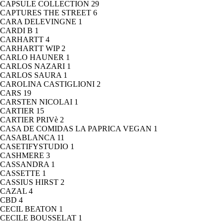
CAPSULE COLLECTION
29
CAPTURES THE STREET
6
CARA DELEVINGNE
1
CARDI B
1
CARHARTT
4
CARHARTT WIP
2
CARLO HAUNER
1
CARLOS NAZARI
1
CARLOS SAURA
1
CAROLINA CASTIGLIONI
2
CARS
19
CARSTEN NICOLAI
1
CARTIER
15
CARTIER PRIVè
2
CASA DE COMIDAS LA PAPRICA VEGAN
1
CASABLANCA
11
CASETIFYSTUDIO
1
CASHMERE
3
CASSANDRA
1
CASSETTE
1
CASSIUS HIRST
2
CAZAL
4
CBD
4
CECIL BEATON
1
CECILE BOUSSELAT
1