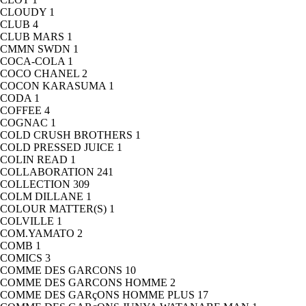
CLOUDY
1
CLUB
4
CLUB MARS
1
CMMN SWDN
1
COCA-COLA
1
COCO CHANEL
2
COCON KARASUMA
1
CODA
1
COFFEE
4
COGNAC
1
COLD CRUSH BROTHERS
1
COLD PRESSED JUICE
1
COLIN READ
1
COLLABORATION
241
COLLECTION
309
COLM DILLANE
1
COLOUR MATTER(S)
1
COLVILLE
1
COM.YAMATO
2
COMB
1
COMICS
3
COMME DES GARCONS
10
COMME DES GARCONS HOMME
2
COMME DES GARçONS HOMME PLUS
17