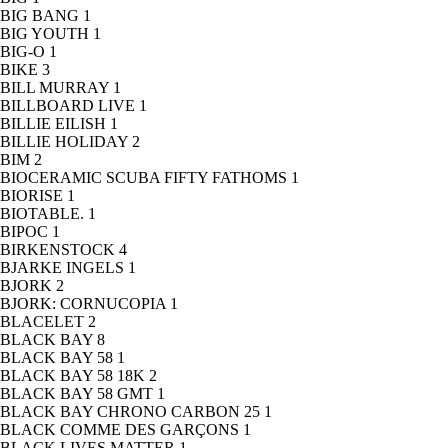
BIG BANG
1
BIG YOUTH
1
BIG-O
1
BIKE
3
BILL MURRAY
1
BILLBOARD LIVE
1
BILLIE EILISH
1
BILLIE HOLIDAY
2
BIM
2
BIOCERAMIC SCUBA FIFTY FATHOMS
1
BIORISE
1
BIOTABLE.
1
BIPOC
1
BIRKENSTOCK
4
BJARKE INGELS
1
BJORK
2
BJORK: CORNUCOPIA
1
BLACELET
2
BLACK BAY
8
BLACK BAY 58
1
BLACK BAY 58 18K
2
BLACK BAY 58 GMT
1
BLACK BAY CHRONO CARBON 25
1
BLACK COMME DES GARÇONS
1
BLACK LIVES MATTER
1