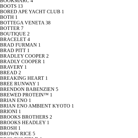
BOOKMARC
4
BOOTS
13
BORED APE YACHT CLUB
1
BOTH
1
BOTTEGA VENETA
38
BOTTER
7
BOUTIQUE
2
BRACELET
4
BRAD FURMAN
1
BRAD PITT
1
BRADLEY COOPER
2
BRADLY COOPER
1
BRAVERY
1
BREAD
2
BREAKING HEART
1
BREE RUNWAY
1
BRENDON BABENZIEN
5
BREWED PROTEIN™
1
BRIAN ENO
1
BRIAN ENO AMBIENT KYOTO
1
BRIONI
1
BROOKS BROTHERS
2
BROOKS HEADLEY
1
BROSH
1
BROWN RICE
5