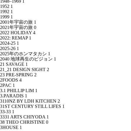
1948–1969
1
1952
1
1992
1
1999
1
2001年宇宙の旅
1
2021年宇宙の旅
0
2022 HOLIDAY
4
2022: REMAP
1
2024-25
1
2025-26
1
2025年のホンマタカシ
1
2040 地球再生のビジョン
1
21 SAVAGE
1
21_21 DESIGN SIGHT
2
23 PRE-SPRING
2
2FOODS
4
2PAC
1
3.1 PHILLIP LIM
1
3.PARADIS
1
3110NZ BY LDH KITCHEN
2
31ST CENTURY STILL LIFES
1
33-33
1
3331 ARTS CHIYODA
1
38 THEO CHRISTINE
0
3HOUSE
1