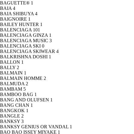
BAGUETTE®
1
BAIA
4
BAIA SHIBUYA
4
BAIGNOIRE
1
BAILEY HUNTER
1
BALENCIAGA
101
BALENCIAGA GINZA
1
BALENCIAGA MUSIC
3
BALENCIAGA SKI
0
BALENCIAGA SKIWEAR
4
BALKRISHNA DOSHI
1
BALLON
1
BALLY
2
BALMAIN
1
BALMAIN HOMME
2
BALMUDA
2
BAMBAM
5
BAMBOO BAG
1
BANG AND OLUFSEN
1
BANG CHAN
1
BANGKOK
1
BANGLE
2
BANKSY
3
BANKSY GENIUS OR VANDAL
1
BAO BAO ISSEY MIYAKE
1