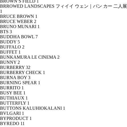
BROWN’S FIELD
1
BRROWED LANDSCAPES フィイイ ウェン｜パン カー 二人展
1
BRUCE BROWN
1
BRUCE WEBER
2
BRUNO MUNARI
1
BTS
3
BUDDHA BOWL
7
BUDDY
5
BUFFALO
2
BUFFET
1
BUNKAMURA LE CINEMA
2
BUNNY
2
BURBERRY
32
BURBERRY CHECK
1
BURNA BOY
3
BURNING SPEAR
1
BURRITO
1
BUSY BEE
1
BUTHIAUX
1
BUTTERFLY
1
BUTTONS KALUHIOKALANI
1
BVLGARI
1
BYPRODUCT
1
BYREDO
11