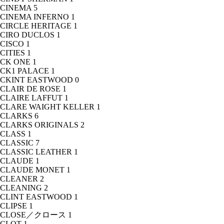
CINEMA
5
CINEMA INFERNO
1
CIRCLE HERITAGE
1
CIRO DUCLOS
1
CISCO
1
CITIES
1
CK ONE
1
CK1 PALACE
1
CKINT EASTWOOD
0
CLAIR DE ROSE
1
CLAIRE LAFFUT
1
CLARE WAIGHT KELLER
1
CLARKS
6
CLARKS ORIGINALS
2
CLASS
1
CLASSIC
7
CLASSIC LEATHER
1
CLAUDE
1
CLAUDE MONET
1
CLEANER
2
CLEANING
2
CLINT EASTWOOD
1
CLIPSE
1
CLOSE／クロース
1
CLOT
1