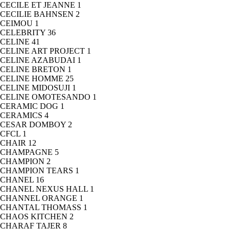
CECILE ET JEANNE
1
CECILIE BAHNSEN
2
CEIMOU
1
CELEBRITY
36
CELINE
41
CELINE ART PROJECT
1
CELINE AZABUDAI
1
CELINE BRETON
1
CELINE HOMME
25
CELINE MIDOSUJI
1
CELINE OMOTESANDO
1
CERAMIC DOG
1
CERAMICS
4
CESAR DOMBOY
2
CFCL
1
CHAIR
12
CHAMPAGNE
5
CHAMPION
2
CHAMPION TEARS
1
CHANEL
16
CHANEL NEXUS HALL
1
CHANNEL ORANGE
1
CHANTAL THOMASS
1
CHAOS KITCHEN
2
CHARAF TAJER
8