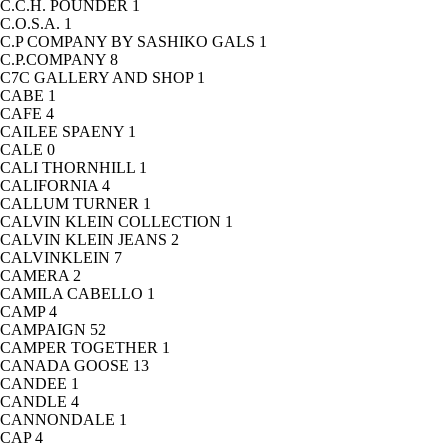
C.C.H. POUNDER
1
C.O.S.A.
1
C.P COMPANY BY SASHIKO GALS
1
C.P.COMPANY
8
C7C GALLERY AND SHOP
1
CABE
1
CAFE
4
CAILEE SPAENY
1
CALE
0
CALI THORNHILL
1
CALIFORNIA
4
CALLUM TURNER
1
CALVIN KLEIN COLLECTION
1
CALVIN KLEIN JEANS
2
CALVINKLEIN
7
CAMERA
2
CAMILA CABELLO
1
CAMP
4
CAMPAIGN
52
CAMPER TOGETHER
1
CANADA GOOSE
13
CANDEE
1
CANDLE
4
CANNONDALE
1
CAP
4