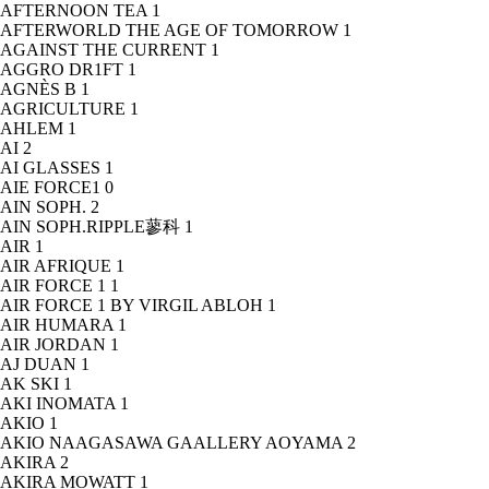
AFTERNOON TEA
1
AFTERWORLD THE AGE OF TOMORROW
1
AGAINST THE CURRENT
1
AGGRO DR1FT
1
AGNÈS B
1
AGRICULTURE
1
AHLEM
1
AI
2
AI GLASSES
1
AIE FORCE1
0
AIN SOPH.
2
AIN SOPH.RIPPLE蓼科
1
AIR
1
AIR AFRIQUE
1
AIR FORCE 1
1
AIR FORCE 1 BY VIRGIL ABLOH
1
AIR HUMARA
1
AIR JORDAN
1
AJ DUAN
1
AK SKI
1
AKI INOMATA
1
AKIO
1
AKIO NAAGASAWA GAALLERY AOYAMA
2
AKIRA
2
AKIRA MOWATT
1