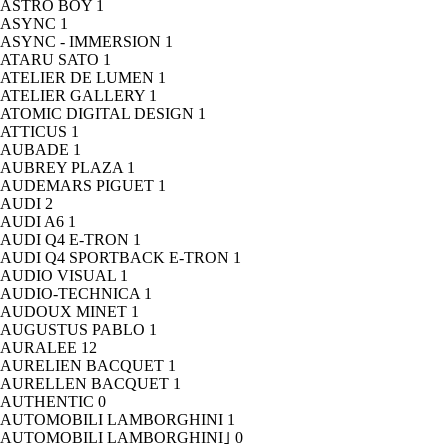
ASTRO BOY
1
ASYNC
1
ASYNC - IMMERSION
1
ATARU SATO
1
ATELIER DE LUMEN
1
ATELIER GALLERY
1
ATOMIC DIGITAL DESIGN
1
ATTICUS
1
AUBADE
1
AUBREY PLAZA
1
AUDEMARS PIGUET
1
AUDI
2
AUDI A6
1
AUDI Q4 E-TRON
1
AUDI Q4 SPORTBACK E-TRON
1
AUDIO VISUAL
1
AUDIO-TECHNICA
1
AUDOUX MINET
1
AUGUSTUS PABLO
1
AURALEE
12
AURELIEN BACQUET
1
AURELLEN BACQUET
1
AUTHENTIC
0
AUTOMOBILI LAMBORGHINI
1
AUTOMOBILI LAMBORGHINI｣
0