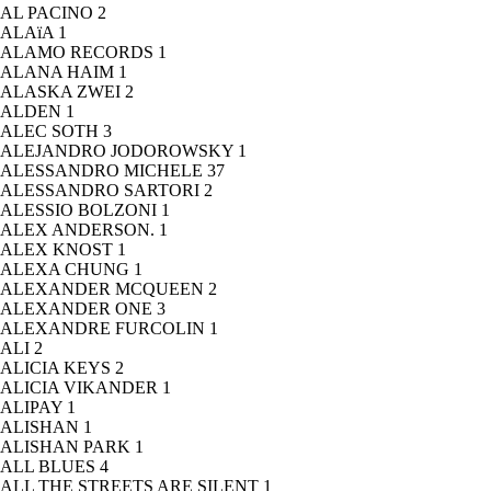
AL PACINO
2
ALAïA
1
ALAMO RECORDS
1
ALANA HAIM
1
ALASKA ZWEI
2
ALDEN
1
ALEC SOTH
3
ALEJANDRO JODOROWSKY
1
ALESSANDRO MICHELE
37
ALESSANDRO SARTORI
2
ALESSIO BOLZONI
1
ALEX ANDERSON.
1
ALEX KNOST
1
ALEXA CHUNG
1
ALEXANDER MCQUEEN
2
ALEXANDER ONE
3
ALEXANDRE FURCOLIN
1
ALI
2
ALICIA KEYS
2
ALICIA VIKANDER
1
ALIPAY
1
ALISHAN
1
ALISHAN PARK
1
ALL BLUES
4
ALL THE STREETS ARE SILENT
1