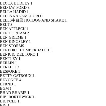
BECCA DUDLEY
1
BED J.W. FORD
8
BELLA HADID
1
BELLS NAKAMEGURO
1
BELLS中目黒 HOTDOG AND SHAKE
1
BELT
3
BEN AFFLECK
1
BEN GORHAM
2
BEN GRIEME
1
BEN KINGSLEY
1
BEN STORMS
1
BENEDICT CUMBERBATCH
1
BENICIO DEL TORO
1
BENTLEY
1
BERLIN
1
BERLUTI
2
BESPOKE
1
BETTY CATROUX
1
BEYONCE
4
BFRND
1
BGM
1
BHAD BHABIE
1
BIBI BORTHWICK
1
BICYCLE
1
BIG
1