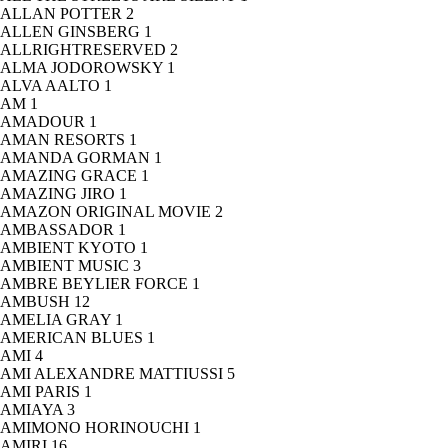
ALLAN POTTER
2
ALLEN GINSBERG
1
ALLRIGHTRESERVED
2
ALMA JODOROWSKY
1
ALVA AALTO
1
AM
1
AMADOUR
1
AMAN RESORTS
1
AMANDA GORMAN
1
AMAZING GRACE
1
AMAZING JIRO
1
AMAZON ORIGINAL MOVIE
2
AMBASSADOR
1
AMBIENT KYOTO
1
AMBIENT MUSIC
3
AMBRE BEYLIER FORCE
1
AMBUSH
12
AMELIA GRAY
1
AMERICAN BLUES
1
AMI
4
AMI ALEXANDRE MATTIUSSI
5
AMI PARIS
1
AMIAYA
3
AMIMONO HORINOUCHI
1
AMIRI
16