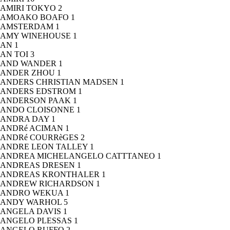
AMIRI TOKYO
2
AMOAKO BOAFO
1
AMSTERDAM
1
AMY WINEHOUSE
1
AN
1
AN TOI
3
AND WANDER
1
ANDER ZHOU
1
ANDERS CHRISTIAN MADSEN
1
ANDERS EDSTROM
1
ANDERSON PAAK
1
ANDO CLOISONNE
1
ANDRA DAY
1
ANDRé ACIMAN
1
ANDRé COURRèGES
2
ANDRE LEON TALLEY
1
ANDREA MICHELANGELO CATTTANEO
1
ANDREAS DRESEN
1
ANDREAS KRONTHALER
1
ANDREW RICHARDSON
1
ANDRO WEKUA
1
ANDY WARHOL
5
ANGELA DAVIS
1
ANGELO PLESSAS
1
ANGELO RUFFO
2