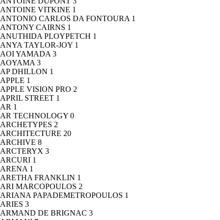
ANTOINE DUPONT
3
ANTOINE VITKINE
1
ANTONIO CARLOS DA FONTOURA
1
ANTONY CAIRNS
1
ANUTHIDA PLOYPETCH
1
ANYA TAYLOR-JOY
1
AOI YAMADA
3
AOYAMA
3
AP DHILLON
1
APPLE
1
APPLE VISION PRO
2
APRIL STREET
1
AR
1
AR TECHNOLOGY
0
ARCHETYPES
2
ARCHITECTURE
20
ARCHIVE
8
ARCTERYX
3
ARCURI
1
ARENA
1
ARETHA FRANKLIN
1
ARI MARCOPOULOS
2
ARIANA PAPADEMETROPOULOS
1
ARIES
3
ARMAND DE BRIGNAC
3