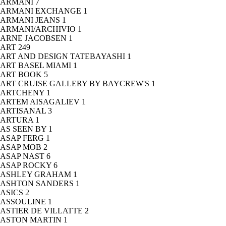
ARMANI
7
ARMANI EXCHANGE
1
ARMANI JEANS
1
ARMANI/ARCHIVIO
1
ARNE JACOBSEN
1
ART
249
ART AND DESIGN TATEBAYASHI
1
ART BASEL MIAMI
1
ART BOOK
5
ART CRUISE GALLERY BY BAYCREW'S
1
ARTCHENY
1
ARTEM AISAGALIEV
1
ARTISANAL
3
ARTURA
1
AS SEEN BY
1
ASAP FERG
1
ASAP MOB
2
ASAP NAST
6
ASAP ROCKY
6
ASHLEY GRAHAM
1
ASHTON SANDERS
1
ASICS
2
ASSOULINE
1
ASTIER DE VILLATTE
2
ASTON MARTIN
1