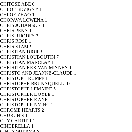
CHITOSE ABE
6
CHLOE SEVIGNY
1
CHLOE ZHAO
1
CHOPAVA LOWENA
1
CHRIS JOHANSON
1
CHRIS PENN
1
CHRIS RHODES
2
CHRIS ROSE
1
CHRIS STAMP
1
CHRISTIAN DIOR
3
CHRISTIAN LOUBOUTIN
7
CHRISTIAN MARCLAY
1
CHRISTIAN REX VAN MINNEN
1
CHRISTO AND JEANNE-CLAUDE
1
CHRISTOPH RUMPF
1
CHRISTOPHE BRUNNQUELL
10
CHRISTOPHE LEMAIRE
5
CHRISTOPHER DOYLE
1
CHRISTOPHER KANE
1
CHRISTOPHER NYING
1
CHROME HEARTS
2
CHURCH'S
1
CHY CARTIER
1
CINDERELLA
1
CINDY SHERMAN
1