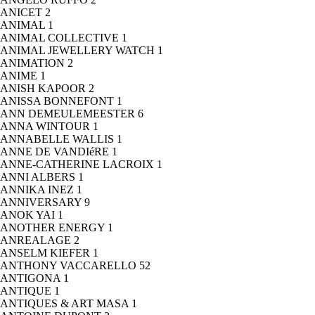
ANICET
2
ANIMAL
1
ANIMAL COLLECTIVE
1
ANIMAL JEWELLERY WATCH
1
ANIMATION
2
ANIME
1
ANISH KAPOOR
2
ANISSA BONNEFONT
1
ANN DEMEULEMEESTER
6
ANNA WINTOUR
1
ANNABELLE WALLIS
1
ANNE DE VANDIéRE
1
ANNE-CATHERINE LACROIX
1
ANNI ALBERS
1
ANNIKA INEZ
1
ANNIVERSARY
9
ANOK YAI
1
ANOTHER ENERGY
1
ANREALAGE
2
ANSELM KIEFER
1
ANTHONY VACCARELLO
52
ANTIGONA
1
ANTIQUE
1
ANTIQUES & ART MASA
1