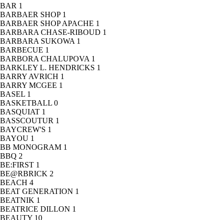
BAR
1
BARBAER SHOP
1
BARBAER SHOP APACHE
1
BARBARA CHASE-RIBOUD
1
BARBARA SUKOWA
1
BARBECUE
1
BARBORA CHALUPOVA
1
BARKLEY L. HENDRICKS
1
BARRY AVRICH
1
BARRY MCGEE
1
BASEL
1
BASKETBALL
0
BASQUIAT
1
BASSCOUTUR
1
BAYCREW'S
1
BAYOU
1
BB MONOGRAM
1
BBQ
2
BE:FIRST
1
BE@RBRICK
2
BEACH
4
BEAT GENERATION
1
BEATNIK
1
BEATRICE DILLON
1
BEAUTY
10