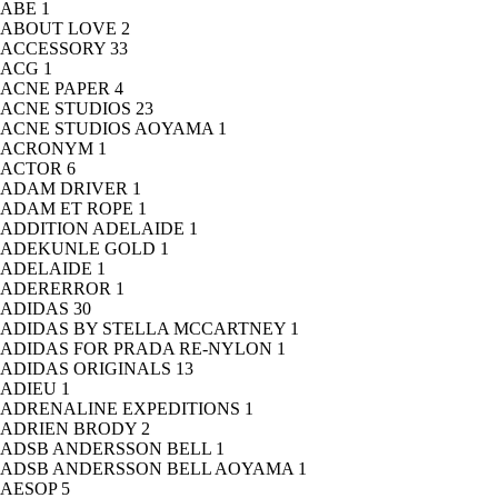
ABE
1
ABOUT LOVE
2
ACCESSORY
33
ACG
1
ACNE PAPER
4
ACNE STUDIOS
23
ACNE STUDIOS AOYAMA
1
ACRONYM
1
ACTOR
6
ADAM DRIVER
1
ADAM ET ROPE
1
ADDITION ADELAIDE
1
ADEKUNLE GOLD
1
ADELAIDE
1
ADERERROR
1
ADIDAS
30
ADIDAS BY STELLA MCCARTNEY
1
ADIDAS FOR PRADA RE-NYLON
1
ADIDAS ORIGINALS
13
ADIEU
1
ADRENALINE EXPEDITIONS
1
ADRIEN BRODY
2
ADSB ANDERSSON BELL
1
ADSB ANDERSSON BELL AOYAMA
1
AESOP
5