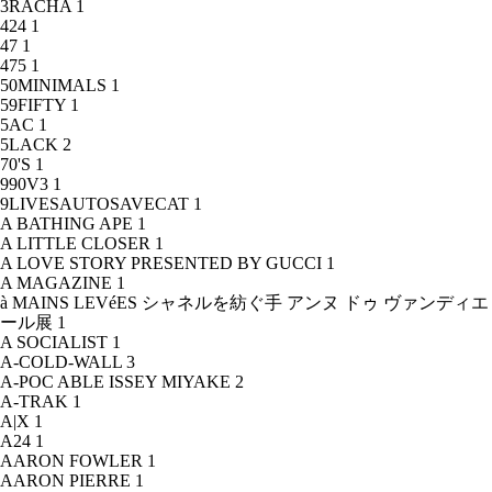
3RACHA
1
424
1
47
1
475
1
50MINIMALS
1
59FIFTY
1
5AC
1
5LACK
2
70'S
1
990V3
1
9LIVESAUTOSAVECAT
1
A BATHING APE
1
A LITTLE CLOSER
1
A LOVE STORY PRESENTED BY GUCCI
1
A MAGAZINE
1
à MAINS LEVéES シャネルを紡ぐ手 アンヌ ドゥ ヴァンディエ
ール展
1
A SOCIALIST
1
A-COLD-WALL
3
A-POC ABLE ISSEY MIYAKE
2
A-TRAK
1
A|X
1
A24
1
AARON FOWLER
1
AARON PIERRE
1