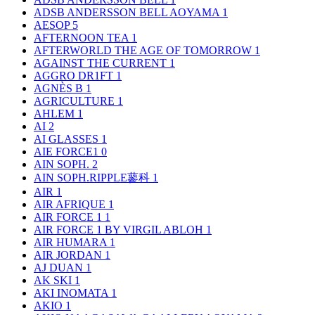
ADSB ANDERSSON BELL AOYAMA
1
AESOP
5
AFTERNOON TEA
1
AFTERWORLD THE AGE OF TOMORROW
1
AGAINST THE CURRENT
1
AGGRO DR1FT
1
AGNÈS B
1
AGRICULTURE
1
AHLEM
1
AI
2
AI GLASSES
1
AIE FORCE1
0
AIN SOPH.
2
AIN SOPH.RIPPLE蓼科
1
AIR
1
AIR AFRIQUE
1
AIR FORCE 1
1
AIR FORCE 1 BY VIRGIL ABLOH
1
AIR HUMARA
1
AIR JORDAN
1
AJ DUAN
1
AK SKI
1
AKI INOMATA
1
AKIO
1