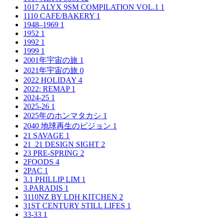
1017 ALYX 9SM COMPILATION VOL.1
1
1110 CAFE/BAKERY
1
1948–1969
1
1952
1
1992
1
1999
1
2001年宇宙の旅
1
2021年宇宙の旅
0
2022 HOLIDAY
4
2022: REMAP
1
2024-25
1
2025-26
1
2025年のホンマタカシ
1
2040 地球再生のビジョン
1
21 SAVAGE
1
21_21 DESIGN SIGHT
2
23 PRE-SPRING
2
2FOODS
4
2PAC
1
3.1 PHILLIP LIM
1
3.PARADIS
1
3110NZ BY LDH KITCHEN
2
31ST CENTURY STILL LIFES
1
33-33
1