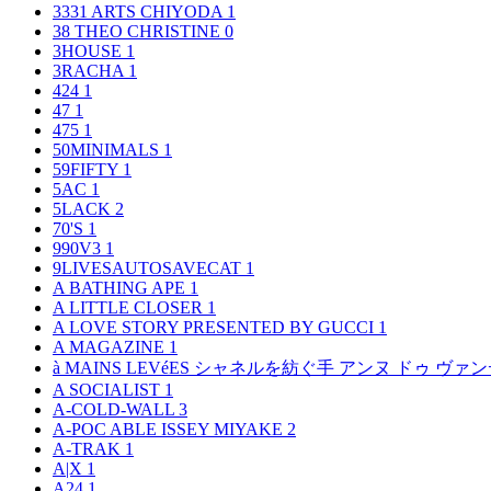
3331 ARTS CHIYODA
1
38 THEO CHRISTINE
0
3HOUSE
1
3RACHA
1
424
1
47
1
475
1
50MINIMALS
1
59FIFTY
1
5AC
1
5LACK
2
70'S
1
990V3
1
9LIVESAUTOSAVECAT
1
A BATHING APE
1
A LITTLE CLOSER
1
A LOVE STORY PRESENTED BY GUCCI
1
A MAGAZINE
1
à MAINS LEVéES シャネルを紡ぐ手 アンヌ ドゥ ウ
A SOCIALIST
1
A-COLD-WALL
3
A-POC ABLE ISSEY MIYAKE
2
A-TRAK
1
A|X
1
A24
1