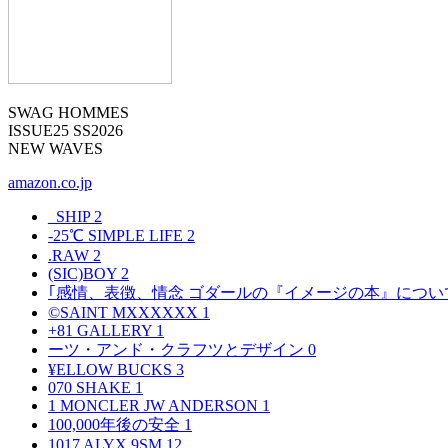
SWAG HOMMES
ISSUE25 SS2026
NEW WAVES
amazon.co.jp
_SHIP
2
-25℃ SIMPLE LIFE
2
.RAW
2
(SIC)BOY
2
｢感情、表徴、情念 ゴダールの『イメージの本』につい
©SAINT MXXXXXX
1
+81 GALLERY
1
ーツ・アンド・クラフツとデザイン
0
¥ELLOW BUCKS
3
070 SHAKE
1
1 MONCLER JW ANDERSON
1
100,000年後の安全
1
1017 ALYX 9SM
12