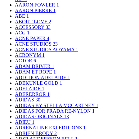
AARON FOWLER
1
AARON PIERRE
1
ABE
1
ABOUT LOVE
2
ACCESSORY
33
ACG
1
ACNE PAPER
4
ACNE STUDIOS
23
ACNE STUDIOS AOYAMA
1
ACRONYM
1
ACTOR
6
ADAM DRIVER
1
ADAM ET ROPE
1
ADDITION ADELAIDE
1
ADEKUNLE GOLD
1
ADELAIDE
1
ADERERROR
1
ADIDAS
30
ADIDAS BY STELLA MCCARTNEY
1
ADIDAS FOR PRADA RE-NYLON
1
ADIDAS ORIGINALS
13
ADIEU
1
ADRENALINE EXPEDITIONS
1
ADRIEN BRODY
2
ADSB ANDERSSON BELL
1