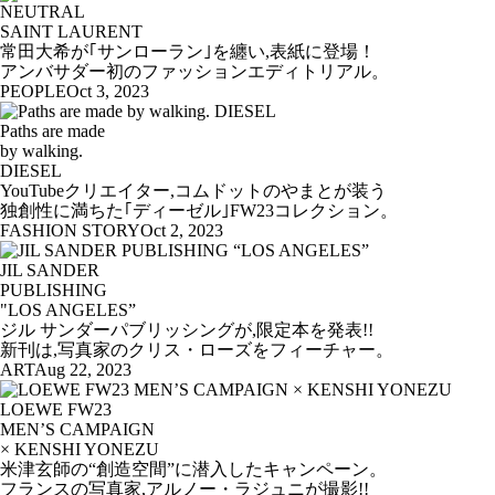
NEUTRAL
SAINT LAURENT
常田大希が｢サンローラン｣を纏い,表紙に登場！
アンバサダー初のファッションエディトリアル。
PEOPLE
Oct 3, 2023
Paths are made
by walking.
DIESEL
YouTubeクリエイター,コムドットのやまとが装う
独創性に満ちた｢ディーゼル｣FW23コレクション。
FASHION STORY
Oct 2, 2023
JIL SANDER
PUBLISHING
"LOS ANGELES”
ジル サンダーパブリッシングが,限定本を発表!!
新刊は,写真家のクリス・ローズをフィーチャー。
ART
Aug 22, 2023
LOEWE FW23
MEN’S CAMPAIGN
× KENSHI YONEZU
米津玄師の“創造空間”に潜入したキャンペーン。
フランスの写真家,アルノー・ラジュニが撮影!!