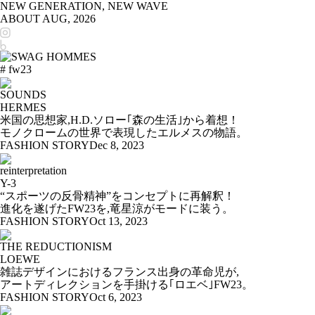
NEW GENERATION, NEW WAVE
ABOUT
AUG, 2026
# fw23
SOUNDS
HERMES
米国の思想家,H.D.ソロー｢森の生活｣から着想！
モノクロームの世界で表現したエルメスの物語。
FASHION STORY
Dec 8, 2023
reinterpretation
Y-3
“スポーツの反骨精神”をコンセプトに再解釈！
進化を遂げたFW23を,竜星涼がモードに装う。
FASHION STORY
Oct 13, 2023
THE REDUCTIONISM
LOEWE
雑誌デザインにおけるフランス出身の革命児が,
アートディレクションを手掛ける｢ロエベ｣FW23。
FASHION STORY
Oct 6, 2023