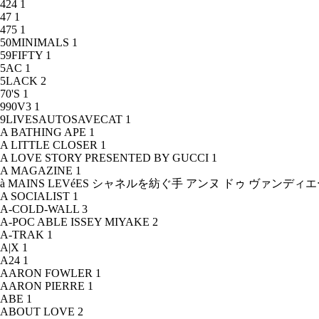
424
1
47
1
475
1
50MINIMALS
1
59FIFTY
1
5AC
1
5LACK
2
70'S
1
990V3
1
9LIVESAUTOSAVECAT
1
A BATHING APE
1
A LITTLE CLOSER
1
A LOVE STORY PRESENTED BY GUCCI
1
A MAGAZINE
1
à MAINS LEVéES シャネルを紡ぐ手 アンヌ ドゥ ヴァンデ
A SOCIALIST
1
A-COLD-WALL
3
A-POC ABLE ISSEY MIYAKE
2
A-TRAK
1
A|X
1
A24
1
AARON FOWLER
1
AARON PIERRE
1
ABE
1
ABOUT LOVE
2