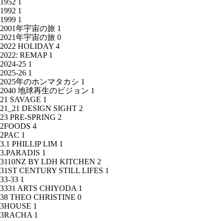
1952
1
1992
1
1999
1
2001年宇宙の旅
1
2021年宇宙の旅
0
2022 HOLIDAY
4
2022: REMAP
1
2024-25
1
2025-26
1
2025年のホンマタカシ
1
2040 地球再生のビジョン
1
21 SAVAGE
1
21_21 DESIGN SIGHT
2
23 PRE-SPRING
2
2FOODS
4
2PAC
1
3.1 PHILLIP LIM
1
3.PARADIS
1
3110NZ BY LDH KITCHEN
2
31ST CENTURY STILL LIFES
1
33-33
1
3331 ARTS CHIYODA
1
38 THEO CHRISTINE
0
3HOUSE
1
3RACHA
1