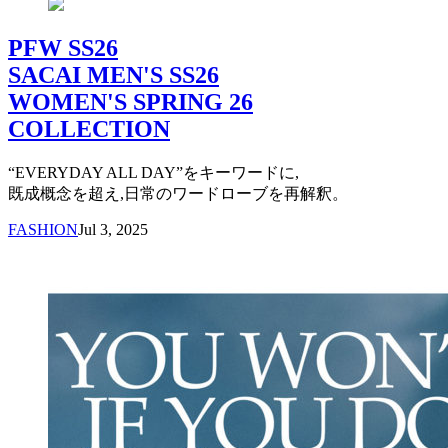
PFW SS26
SACAI MEN'S SS26
WOMEN'S SPRING 26
COLLECTION
“EVERYDAY ALL DAY”をキーワードに,
既成概念を超え,日常のワードローブを再解釈。
FASHION
Jul 3, 2025