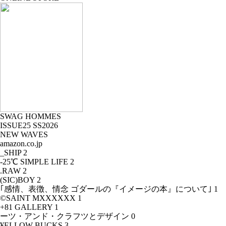
SWAG HOMMES
ISSUE25 SS2026
NEW WAVES
amazon.co.jp
_SHIP
2
-25℃ SIMPLE LIFE
2
.RAW
2
(SIC)BOY
2
｢感情、表徴、情念 ゴダールの『イメージの本』について｣
1
©SAINT MXXXXXX
1
+81 GALLERY
1
ーツ・アンド・クラフツとデザイン
0
¥ELLOW BUCKS
3