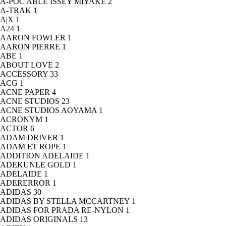
A-POC ABLE ISSEY MIYAKE
2
A-TRAK
1
A|X
1
A24
1
AARON FOWLER
1
AARON PIERRE
1
ABE
1
ABOUT LOVE
2
ACCESSORY
33
ACG
1
ACNE PAPER
4
ACNE STUDIOS
23
ACNE STUDIOS AOYAMA
1
ACRONYM
1
ACTOR
6
ADAM DRIVER
1
ADAM ET ROPE
1
ADDITION ADELAIDE
1
ADEKUNLE GOLD
1
ADELAIDE
1
ADERERROR
1
ADIDAS
30
ADIDAS BY STELLA MCCARTNEY
1
ADIDAS FOR PRADA RE-NYLON
1
ADIDAS ORIGINALS
13