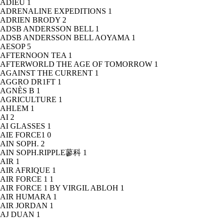
ADIEU
1
ADRENALINE EXPEDITIONS
1
ADRIEN BRODY
2
ADSB ANDERSSON BELL
1
ADSB ANDERSSON BELL AOYAMA
1
AESOP
5
AFTERNOON TEA
1
AFTERWORLD THE AGE OF TOMORROW
1
AGAINST THE CURRENT
1
AGGRO DR1FT
1
AGNÈS B
1
AGRICULTURE
1
AHLEM
1
AI
2
AI GLASSES
1
AIE FORCE1
0
AIN SOPH.
2
AIN SOPH.RIPPLE蓼科
1
AIR
1
AIR AFRIQUE
1
AIR FORCE 1
1
AIR FORCE 1 BY VIRGIL ABLOH
1
AIR HUMARA
1
AIR JORDAN
1
AJ DUAN
1