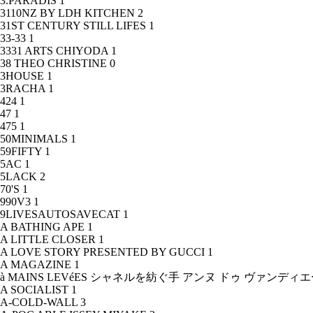
3.PARADIS
1
3110NZ BY LDH KITCHEN
2
31ST CENTURY STILL LIFES
1
33-33
1
3331 ARTS CHIYODA
1
38 THEO CHRISTINE
0
3HOUSE
1
3RACHA
1
424
1
47
1
475
1
50MINIMALS
1
59FIFTY
1
5AC
1
5LACK
2
70'S
1
990V3
1
9LIVESAUTOSAVECAT
1
A BATHING APE
1
A LITTLE CLOSER
1
A LOVE STORY PRESENTED BY GUCCI
1
A MAGAZINE
1
à MAINS LEVéES シャネルを紡ぐ手 アンヌ ドゥ ヴァンデ
A SOCIALIST
1
A-COLD-WALL
3