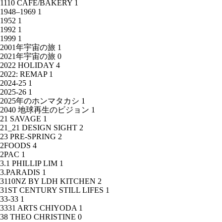
1110 CAFE/BAKERY
1
1948–1969
1
1952
1
1992
1
1999
1
2001年宇宙の旅
1
2021年宇宙の旅
0
2022 HOLIDAY
4
2022: REMAP
1
2024-25
1
2025-26
1
2025年のホンマタカシ
1
2040 地球再生のビジョン
1
21 SAVAGE
1
21_21 DESIGN SIGHT
2
23 PRE-SPRING
2
2FOODS
4
2PAC
1
3.1 PHILLIP LIM
1
3.PARADIS
1
3110NZ BY LDH KITCHEN
2
31ST CENTURY STILL LIFES
1
33-33
1
3331 ARTS CHIYODA
1
38 THEO CHRISTINE
0