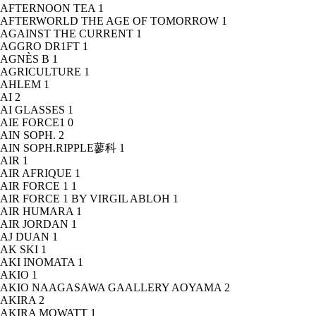
AFTERNOON TEA
1
AFTERWORLD THE AGE OF TOMORROW
1
AGAINST THE CURRENT
1
AGGRO DR1FT
1
AGNÈS B
1
AGRICULTURE
1
AHLEM
1
AI
2
AI GLASSES
1
AIE FORCE1
0
AIN SOPH.
2
AIN SOPH.RIPPLE蓼科
1
AIR
1
AIR AFRIQUE
1
AIR FORCE 1
1
AIR FORCE 1 BY VIRGIL ABLOH
1
AIR HUMARA
1
AIR JORDAN
1
AJ DUAN
1
AK SKI
1
AKI INOMATA
1
AKIO
1
AKIO NAAGASAWA GAALLERY AOYAMA
2
AKIRA
2
AKIRA MOWATT
1