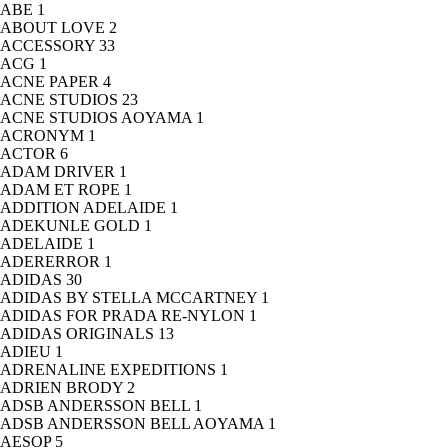
ABE
1
ABOUT LOVE
2
ACCESSORY
33
ACG
1
ACNE PAPER
4
ACNE STUDIOS
23
ACNE STUDIOS AOYAMA
1
ACRONYM
1
ACTOR
6
ADAM DRIVER
1
ADAM ET ROPE
1
ADDITION ADELAIDE
1
ADEKUNLE GOLD
1
ADELAIDE
1
ADERERROR
1
ADIDAS
30
ADIDAS BY STELLA MCCARTNEY
1
ADIDAS FOR PRADA RE-NYLON
1
ADIDAS ORIGINALS
13
ADIEU
1
ADRENALINE EXPEDITIONS
1
ADRIEN BRODY
2
ADSB ANDERSSON BELL
1
ADSB ANDERSSON BELL AOYAMA
1
AESOP
5