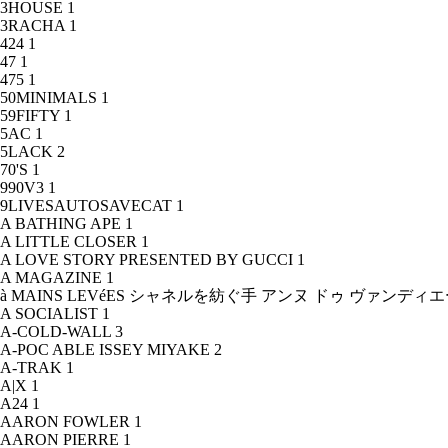
3HOUSE
1
3RACHA
1
424
1
47
1
475
1
50MINIMALS
1
59FIFTY
1
5AC
1
5LACK
2
70'S
1
990V3
1
9LIVESAUTOSAVECAT
1
A BATHING APE
1
A LITTLE CLOSER
1
A LOVE STORY PRESENTED BY GUCCI
1
A MAGAZINE
1
à MAINS LEVéES シャネルを紡ぐ手 アンヌ ドゥ ヴァンデ
A SOCIALIST
1
A-COLD-WALL
3
A-POC ABLE ISSEY MIYAKE
2
A-TRAK
1
A|X
1
A24
1
AARON FOWLER
1
AARON PIERRE
1