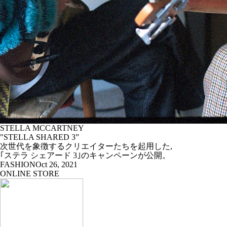
STELLA MCCARTNEY
"STELLA SHARED 3”
次世代を象徴するクリエイターたちを起用した,
｢ステラ シェアード 3｣のキャンペーンが公開。
FASHION
Oct 26, 2021
ONLINE STORE