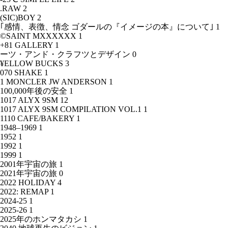
.RAW
2
(SIC)BOY
2
｢感情、表徴、情念 ゴダールの『イメージの本』について｣
1
©SAINT MXXXXXX
1
+81 GALLERY
1
ーツ・アンド・クラフツとデザイン
0
¥ELLOW BUCKS
3
070 SHAKE
1
1 MONCLER JW ANDERSON
1
100,000年後の安全
1
1017 ALYX 9SM
12
1017 ALYX 9SM COMPILATION VOL.1
1
1110 CAFE/BAKERY
1
1948–1969
1
1952
1
1992
1
1999
1
2001年宇宙の旅
1
2021年宇宙の旅
0
2022 HOLIDAY
4
2022: REMAP
1
2024-25
1
2025-26
1
2025年のホンマタカシ
1