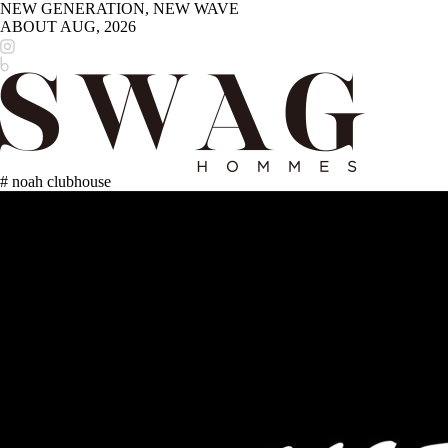
NEW GENERATION, NEW WAVE
ABOUT
AUG, 2026
# noah clubhouse