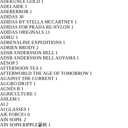
ADEKUNLE GOLD
1
ADELAIDE
1
ADERERROR
1
ADIDAS
30
ADIDAS BY STELLA MCCARTNEY
1
ADIDAS FOR PRADA RE-NYLON
1
ADIDAS ORIGINALS
13
ADIEU
1
ADRENALINE EXPEDITIONS
1
ADRIEN BRODY
2
ADSB ANDERSSON BELL
1
ADSB ANDERSSON BELL AOYAMA
1
AESOP
5
AFTERNOON TEA
1
AFTERWORLD THE AGE OF TOMORROW
1
AGAINST THE CURRENT
1
AGGRO DR1FT
1
AGNÈS B
1
AGRICULTURE
1
AHLEM
1
AI
2
AI GLASSES
1
AIE FORCE1
0
AIN SOPH.
2
AIN SOPH.RIPPLE蓼科
1