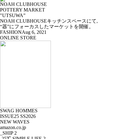
NOAH CLUBHOUSE
POTTERY MARKET
"UTSUWA”
NOAH CLUBHOUSEキッチンスペースにて,
“器”にフォーカスしたマーケットを開催。
FASHION
Aug 6, 2021
ONLINE STORE
SWAG HOMMES
ISSUE25 SS2026
NEW WAVES
amazon.co.jp
_SHIP
2
-25℃ SIMPLE LIFE
2