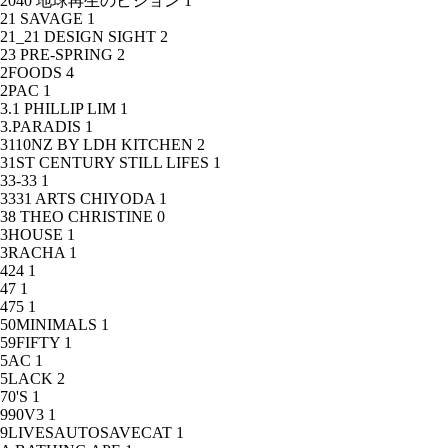
2040 地球再生のビジョン
1
21 SAVAGE
1
21_21 DESIGN SIGHT
2
23 PRE-SPRING
2
2FOODS
4
2PAC
1
3.1 PHILLIP LIM
1
3.PARADIS
1
3110NZ BY LDH KITCHEN
2
31ST CENTURY STILL LIFES
1
33-33
1
3331 ARTS CHIYODA
1
38 THEO CHRISTINE
0
3HOUSE
1
3RACHA
1
424
1
47
1
475
1
50MINIMALS
1
59FIFTY
1
5AC
1
5LACK
2
70'S
1
990V3
1
9LIVESAUTOSAVECAT
1