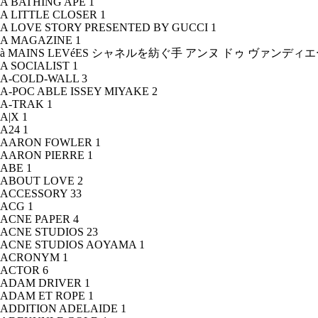
A BATHING APE
1
A LITTLE CLOSER
1
A LOVE STORY PRESENTED BY GUCCI
1
A MAGAZINE
1
à MAINS LEVéES シャネルを紡ぐ手 アンヌ ドゥ ヴァンデ
A SOCIALIST
1
A-COLD-WALL
3
A-POC ABLE ISSEY MIYAKE
2
A-TRAK
1
A|X
1
A24
1
AARON FOWLER
1
AARON PIERRE
1
ABE
1
ABOUT LOVE
2
ACCESSORY
33
ACG
1
ACNE PAPER
4
ACNE STUDIOS
23
ACNE STUDIOS AOYAMA
1
ACRONYM
1
ACTOR
6
ADAM DRIVER
1
ADAM ET ROPE
1
ADDITION ADELAIDE
1