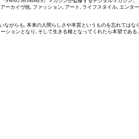
M』は, 『SWAG HOMMES』マガジンが監修するデジタルマ
のアーカイヴ他, ファッション, アート, ライフスタイル, 
合いながらも, 本来の人間らしさや本質というものを忘れてはな
スピレーションとなり, そして生きる糧となってくれたら本望である