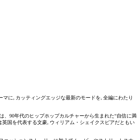
服”をテーマに, カッティングエッジな最新のモードを, 全編にわたり
”とは、90年代のヒップホップカルチャーから生まれた“自信に満
のは英国を代表する文豪, ウィリアム・シェイクスピアだともい