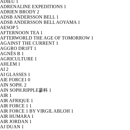
ADIEU
1
ADRENALINE EXPEDITIONS
1
ADRIEN BRODY
2
ADSB ANDERSSON BELL
1
ADSB ANDERSSON BELL AOYAMA
1
AESOP
5
AFTERNOON TEA
1
AFTERWORLD THE AGE OF TOMORROW
1
AGAINST THE CURRENT
1
AGGRO DR1FT
1
AGNÈS B
1
AGRICULTURE
1
AHLEM
1
AI
2
AI GLASSES
1
AIE FORCE1
0
AIN SOPH.
2
AIN SOPH.RIPPLE蓼科
1
AIR
1
AIR AFRIQUE
1
AIR FORCE 1
1
AIR FORCE 1 BY VIRGIL ABLOH
1
AIR HUMARA
1
AIR JORDAN
1
AJ DUAN
1