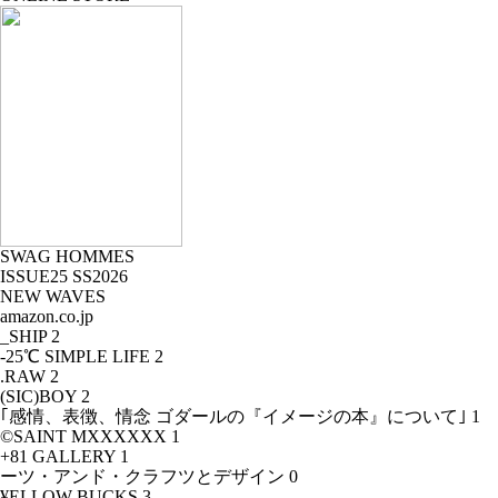
SWAG HOMMES
ISSUE25 SS2026
NEW WAVES
amazon.co.jp
_SHIP
2
-25℃ SIMPLE LIFE
2
.RAW
2
(SIC)BOY
2
｢感情、表徴、情念 ゴダールの『イメージの本』について｣
1
©SAINT MXXXXXX
1
+81 GALLERY
1
ーツ・アンド・クラフツとデザイン
0
¥ELLOW BUCKS
3