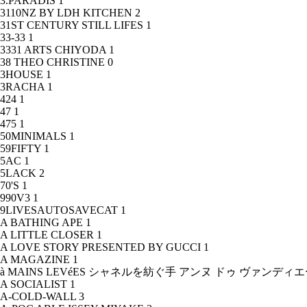
3.PARADIS
1
3110NZ BY LDH KITCHEN
2
31ST CENTURY STILL LIFES
1
33-33
1
3331 ARTS CHIYODA
1
38 THEO CHRISTINE
0
3HOUSE
1
3RACHA
1
424
1
47
1
475
1
50MINIMALS
1
59FIFTY
1
5AC
1
5LACK
2
70'S
1
990V3
1
9LIVESAUTOSAVECAT
1
A BATHING APE
1
A LITTLE CLOSER
1
A LOVE STORY PRESENTED BY GUCCI
1
A MAGAZINE
1
à MAINS LEVéES シャネルを紡ぐ手 アンヌ ドゥ ヴァンデ
A SOCIALIST
1
A-COLD-WALL
3