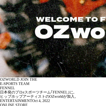
OZWORLD JOIN THE
E-SPORTS TEAM
FENNEL
日本発のプロeスポーツチーム｢FENNEL｣に,
ヒップホップアーティストのOZworldが加入。
ENTERTAINMENT
Oct 4, 2022
ONLINE STORE