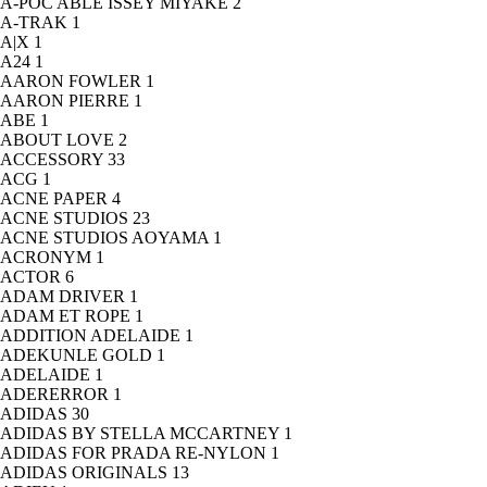
A-POC ABLE ISSEY MIYAKE
2
A-TRAK
1
A|X
1
A24
1
AARON FOWLER
1
AARON PIERRE
1
ABE
1
ABOUT LOVE
2
ACCESSORY
33
ACG
1
ACNE PAPER
4
ACNE STUDIOS
23
ACNE STUDIOS AOYAMA
1
ACRONYM
1
ACTOR
6
ADAM DRIVER
1
ADAM ET ROPE
1
ADDITION ADELAIDE
1
ADEKUNLE GOLD
1
ADELAIDE
1
ADERERROR
1
ADIDAS
30
ADIDAS BY STELLA MCCARTNEY
1
ADIDAS FOR PRADA RE-NYLON
1
ADIDAS ORIGINALS
13