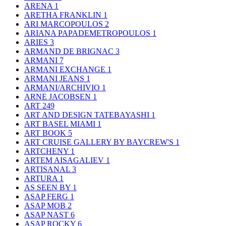
ARENA
1
ARETHA FRANKLIN
1
ARI MARCOPOULOS
2
ARIANA PAPADEMETROPOULOS
1
ARIES
3
ARMAND DE BRIGNAC
3
ARMANI
7
ARMANI EXCHANGE
1
ARMANI JEANS
1
ARMANI/ARCHIVIO
1
ARNE JACOBSEN
1
ART
249
ART AND DESIGN TATEBAYASHI
1
ART BASEL MIAMI
1
ART BOOK
5
ART CRUISE GALLERY BY BAYCREW'S
1
ARTCHENY
1
ARTEM AISAGALIEV
1
ARTISANAL
3
ARTURA
1
AS SEEN BY
1
ASAP FERG
1
ASAP MOB
2
ASAP NAST
6
ASAP ROCKY
6