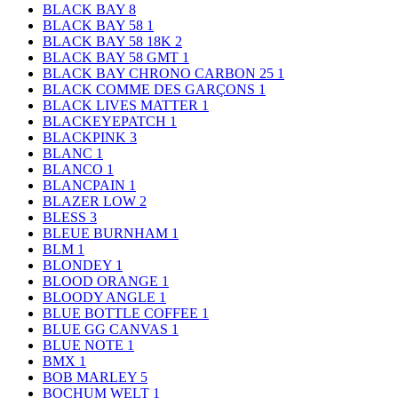
BLACK BAY
8
BLACK BAY 58
1
BLACK BAY 58 18K
2
BLACK BAY 58 GMT
1
BLACK BAY CHRONO CARBON 25
1
BLACK COMME DES GARÇONS
1
BLACK LIVES MATTER
1
BLACKEYEPATCH
1
BLACKPINK
3
BLANC
1
BLANCO
1
BLANCPAIN
1
BLAZER LOW
2
BLESS
3
BLEUE BURNHAM
1
BLM
1
BLONDEY
1
BLOOD ORANGE
1
BLOODY ANGLE
1
BLUE BOTTLE COFFEE
1
BLUE GG CANVAS
1
BLUE NOTE
1
BMX
1
BOB MARLEY
5
BOCHUM WELT
1