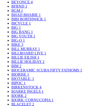
BEYONCE
4
BFRND
1
BGM
1
BHAD BHABIE
1
BIBI BORTHWICK
1
BICYCLE
1
BIG
1
BIG BANG
1
BIG YOUTH
1
BIG-O
1
BIKE
3
BILL MURRAY
1
BILLBOARD LIVE
1
BILLIE EILISH
1
BILLIE HOLIDAY
2
BIM
2
BIOCERAMIC SCUBA FIFTY FATHOMS
1
BIORISE
1
BIOTABLE.
1
BIPOC
1
BIRKENSTOCK
4
BJARKE INGELS
1
BJORK
2
BJORK: CORNUCOPIA
1
BLACELET
2