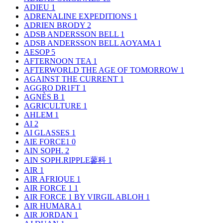
ADIEU
1
ADRENALINE EXPEDITIONS
1
ADRIEN BRODY
2
ADSB ANDERSSON BELL
1
ADSB ANDERSSON BELL AOYAMA
1
AESOP
5
AFTERNOON TEA
1
AFTERWORLD THE AGE OF TOMORROW
1
AGAINST THE CURRENT
1
AGGRO DR1FT
1
AGNÈS B
1
AGRICULTURE
1
AHLEM
1
AI
2
AI GLASSES
1
AIE FORCE1
0
AIN SOPH.
2
AIN SOPH.RIPPLE蓼科
1
AIR
1
AIR AFRIQUE
1
AIR FORCE 1
1
AIR FORCE 1 BY VIRGIL ABLOH
1
AIR HUMARA
1
AIR JORDAN
1