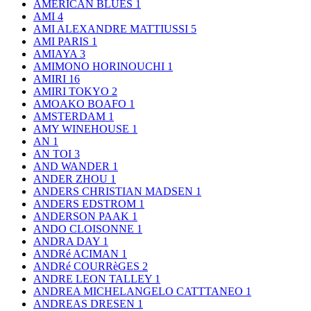
AMERICAN BLUES
1
AMI
4
AMI ALEXANDRE MATTIUSSI
5
AMI PARIS
1
AMIAYA
3
AMIMONO HORINOUCHI
1
AMIRI
16
AMIRI TOKYO
2
AMOAKO BOAFO
1
AMSTERDAM
1
AMY WINEHOUSE
1
AN
1
AN TOI
3
AND WANDER
1
ANDER ZHOU
1
ANDERS CHRISTIAN MADSEN
1
ANDERS EDSTROM
1
ANDERSON PAAK
1
ANDO CLOISONNE
1
ANDRA DAY
1
ANDRé ACIMAN
1
ANDRé COURRèGES
2
ANDRE LEON TALLEY
1
ANDREA MICHELANGELO CATTTANEO
1
ANDREAS DRESEN
1