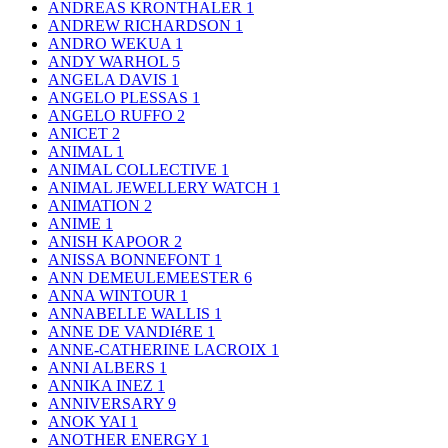
ANDREAS KRONTHALER
1
ANDREW RICHARDSON
1
ANDRO WEKUA
1
ANDY WARHOL
5
ANGELA DAVIS
1
ANGELO PLESSAS
1
ANGELO RUFFO
2
ANICET
2
ANIMAL
1
ANIMAL COLLECTIVE
1
ANIMAL JEWELLERY WATCH
1
ANIMATION
2
ANIME
1
ANISH KAPOOR
2
ANISSA BONNEFONT
1
ANN DEMEULEMEESTER
6
ANNA WINTOUR
1
ANNABELLE WALLIS
1
ANNE DE VANDIéRE
1
ANNE-CATHERINE LACROIX
1
ANNI ALBERS
1
ANNIKA INEZ
1
ANNIVERSARY
9
ANOK YAI
1
ANOTHER ENERGY
1