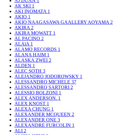
AJ DUAN
1
AK SKI
1
AKI INOMATA
1
AKIO
1
AKIO NAAGASAWA GAALLERY AOYAMA
2
AKIRA
2
AKIRA MOWATT
1
AL PACINO
2
ALAïA
1
ALAMO RECORDS
1
ALANA HAIM
1
ALASKA ZWEI
2
ALDEN
1
ALEC SOTH
3
ALEJANDRO JODOROWSKY
1
ALESSANDRO MICHELE
37
ALESSANDRO SARTORI
2
ALESSIO BOLZONI
1
ALEX ANDERSON.
1
ALEX KNOST
1
ALEXA CHUNG
1
ALEXANDER MCQUEEN
2
ALEXANDER ONE
3
ALEXANDRE FURCOLIN
1
ALI
2