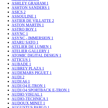
ASHLEY GRAHAM
1
ASHTON SANDERS
1
ASICS
2
ASSOULINE
1
ASTIER DE VILLATTE
2
ASTON MARTIN
1
ASTRO BOY
1
ASYNC
1
ASYNC - IMMERSION
1
ATARU SATO
1
ATELIER DE LUMEN
1
ATELIER GALLERY
1
ATOMIC DIGITAL DESIGN
1
ATTICUS
1
AUBADE
1
AUBREY PLAZA
1
AUDEMARS PIGUET
1
AUDI
2
AUDI A6
1
AUDI Q4 E-TRON
1
AUDI Q4 SPORTBACK E-TRON
1
AUDIO VISUAL
1
AUDIO-TECHNICA
1
AUDOUX MINET
1
AUGUSTUS PABLO
1