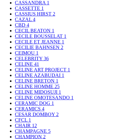
CASSANDRA
1
CASSETTE
1
CASSIUS HIRST
2
CAZAL
4
CBD
4
CECIL BEATON
1
CECILE BOUSSELAT
1
CECILE ET JEANNE
1
CECILIE BAHNSEN
2
CEIMOU
1
CELEBRITY
36
CELINE
41
CELINE ART PROJECT
1
CELINE AZABUDAI
1
CELINE BRETON
1
CELINE HOMME
25
CELINE MIDOSUJI
1
CELINE OMOTESANDO
1
CERAMIC DOG
1
CERAMICS
4
CESAR DOMBOY
2
CFCL
1
CHAIR
12
CHAMPAGNE
5
CHAMPION
2