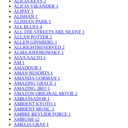
ALICIA KEYS
2
ALICIA VIKANDER
1
ALIPAY
1
ALISHAN
1
ALISHAN PARK
1
ALL BLUES
4
ALL THE STREETS ARE SILENT
1
ALLAN POTTER
2
ALLEN GINSBERG
1
ALLRIGHTRESERVED
2
ALMA JODOROWSKY
1
ALVA AALTO
1
AM
1
AMADOUR
1
AMAN RESORTS
1
AMANDA GORMAN
1
AMAZING GRACE
1
AMAZING JIRO
1
AMAZON ORIGINAL MOVIE
2
AMBASSADOR
1
AMBIENT KYOTO
1
AMBIENT MUSIC
3
AMBRE BEYLIER FORCE
1
AMBUSH
12
AMELIA GRAY
1