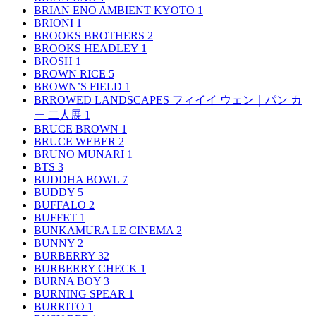
BRIAN ENO AMBIENT KYOTO
1
BRIONI
1
BROOKS BROTHERS
2
BROOKS HEADLEY
1
BROSH
1
BROWN RICE
5
BROWN’S FIELD
1
BRROWED LANDSCAPES フィイイ ウェン｜パン カ
ー 二人展
1
BRUCE BROWN
1
BRUCE WEBER
2
BRUNO MUNARI
1
BTS
3
BUDDHA BOWL
7
BUDDY
5
BUFFALO
2
BUFFET
1
BUNKAMURA LE CINEMA
2
BUNNY
2
BURBERRY
32
BURBERRY CHECK
1
BURNA BOY
3
BURNING SPEAR
1
BURRITO
1