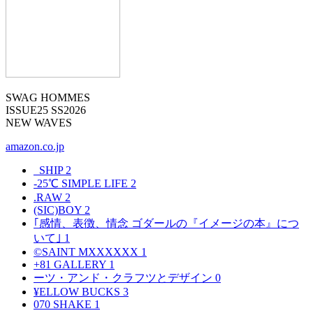
SWAG HOMMES
ISSUE25 SS2026
NEW WAVES
amazon.co.jp
_SHIP
2
-25℃ SIMPLE LIFE
2
.RAW
2
(SIC)BOY
2
｢感情、表徴、情念 ゴダールの『イメージの本』につ
いて｣
1
©SAINT MXXXXXX
1
+81 GALLERY
1
ーツ・アンド・クラフツとデザイン
0
¥ELLOW BUCKS
3
070 SHAKE
1