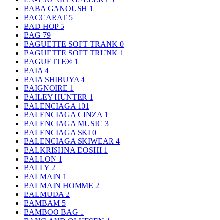
BABA GANOUSH
1
BACCARAT
5
BAD HOP
5
BAG
79
BAGUETTE SOFT TRANK
0
BAGUETTE SOFT TRUNK
1
BAGUETTE®
1
BAIA
4
BAIA SHIBUYA
4
BAIGNOIRE
1
BAILEY HUNTER
1
BALENCIAGA
101
BALENCIAGA GINZA
1
BALENCIAGA MUSIC
3
BALENCIAGA SKI
0
BALENCIAGA SKIWEAR
4
BALKRISHNA DOSHI
1
BALLON
1
BALLY
2
BALMAIN
1
BALMAIN HOMME
2
BALMUDA
2
BAMBAM
5
BAMBOO BAG
1