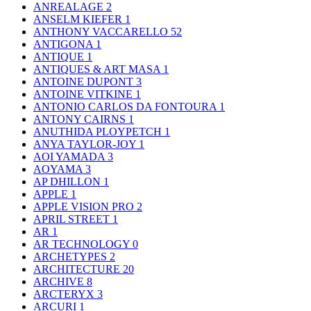
ANREALAGE
2
ANSELM KIEFER
1
ANTHONY VACCARELLO
52
ANTIGONA
1
ANTIQUE
1
ANTIQUES & ART MASA
1
ANTOINE DUPONT
3
ANTOINE VITKINE
1
ANTONIO CARLOS DA FONTOURA
1
ANTONY CAIRNS
1
ANUTHIDA PLOYPETCH
1
ANYA TAYLOR-JOY
1
AOI YAMADA
3
AOYAMA
3
AP DHILLON
1
APPLE
1
APPLE VISION PRO
2
APRIL STREET
1
AR
1
AR TECHNOLOGY
0
ARCHETYPES
2
ARCHITECTURE
20
ARCHIVE
8
ARCTERYX
3
ARCURI
1