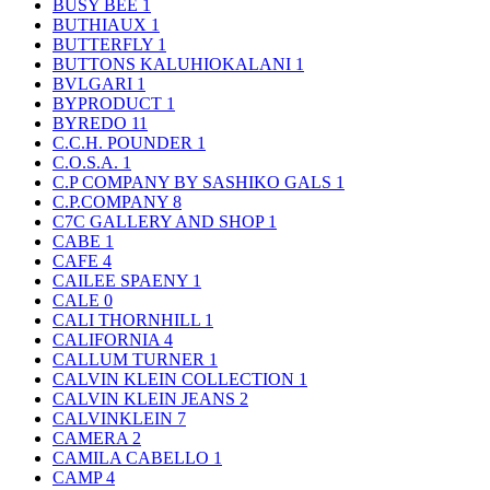
BUSY BEE
1
BUTHIAUX
1
BUTTERFLY
1
BUTTONS KALUHIOKALANI
1
BVLGARI
1
BYPRODUCT
1
BYREDO
11
C.C.H. POUNDER
1
C.O.S.A.
1
C.P COMPANY BY SASHIKO GALS
1
C.P.COMPANY
8
C7C GALLERY AND SHOP
1
CABE
1
CAFE
4
CAILEE SPAENY
1
CALE
0
CALI THORNHILL
1
CALIFORNIA
4
CALLUM TURNER
1
CALVIN KLEIN COLLECTION
1
CALVIN KLEIN JEANS
2
CALVINKLEIN
7
CAMERA
2
CAMILA CABELLO
1
CAMP
4