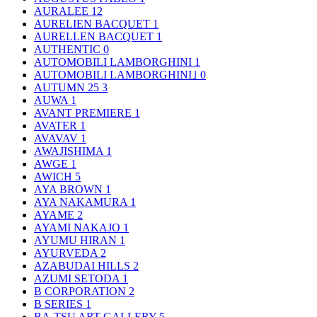
AURALEE
12
AURELIEN BACQUET
1
AURELLEN BACQUET
1
AUTHENTIC
0
AUTOMOBILI LAMBORGHINI
1
AUTOMOBILI LAMBORGHINI｣
0
AUTUMN 25
3
AUWA
1
AVANT PREMIERE
1
AVATER
1
AVAVAV
1
AWAJISHIMA
1
AWGE
1
AWICH
5
AYA BROWN
1
AYA NAKAMURA
1
AYAME
2
AYAMI NAKAJO
1
AYUMU HIRAN
1
AYURVEDA
2
AZABUDAI HILLS
2
AZUMI SETODA
1
B CORPORATION
2
B SERIES
1
BA-TSU ART GALLERY
5