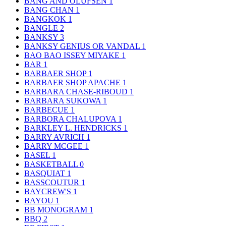
BANG AND OLUFSEN
1
BANG CHAN
1
BANGKOK
1
BANGLE
2
BANKSY
3
BANKSY GENIUS OR VANDAL
1
BAO BAO ISSEY MIYAKE
1
BAR
1
BARBAER SHOP
1
BARBAER SHOP APACHE
1
BARBARA CHASE-RIBOUD
1
BARBARA SUKOWA
1
BARBECUE
1
BARBORA CHALUPOVA
1
BARKLEY L. HENDRICKS
1
BARRY AVRICH
1
BARRY MCGEE
1
BASEL
1
BASKETBALL
0
BASQUIAT
1
BASSCOUTUR
1
BAYCREW'S
1
BAYOU
1
BB MONOGRAM
1
BBQ
2