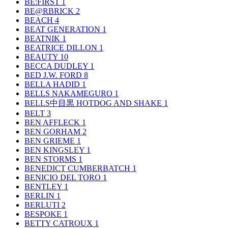
BE:FIRST
1
BE@RBRICK
2
BEACH
4
BEAT GENERATION
1
BEATNIK
1
BEATRICE DILLON
1
BEAUTY
10
BECCA DUDLEY
1
BED J.W. FORD
8
BELLA HADID
1
BELLS NAKAMEGURO
1
BELLS中目黒 HOTDOG AND SHAKE
1
BELT
3
BEN AFFLECK
1
BEN GORHAM
2
BEN GRIEME
1
BEN KINGSLEY
1
BEN STORMS
1
BENEDICT CUMBERBATCH
1
BENICIO DEL TORO
1
BENTLEY
1
BERLIN
1
BERLUTI
2
BESPOKE
1
BETTY CATROUX
1