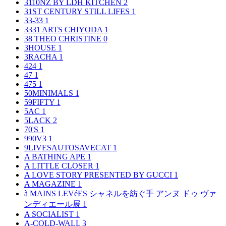
3110NZ BY LDH KITCHEN
2
31ST CENTURY STILL LIFES
1
33-33
1
3331 ARTS CHIYODA
1
38 THEO CHRISTINE
0
3HOUSE
1
3RACHA
1
424
1
47
1
475
1
50MINIMALS
1
59FIFTY
1
5AC
1
5LACK
2
70'S
1
990V3
1
9LIVESAUTOSAVECAT
1
A BATHING APE
1
A LITTLE CLOSER
1
A LOVE STORY PRESENTED BY GUCCI
1
A MAGAZINE
1
à MAINS LEVéES シャネルを紡ぐ手 アンヌ ドゥ ヴァ
ンディエール展
1
A SOCIALIST
1
A-COLD-WALL
3