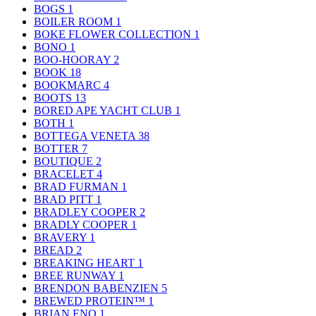
BOGS
1
BOILER ROOM
1
BOKE FLOWER COLLECTION
1
BONO
1
BOO-HOORAY
2
BOOK
18
BOOKMARC
4
BOOTS
13
BORED APE YACHT CLUB
1
BOTH
1
BOTTEGA VENETA
38
BOTTER
7
BOUTIQUE
2
BRACELET
4
BRAD FURMAN
1
BRAD PITT
1
BRADLEY COOPER
2
BRADLY COOPER
1
BRAVERY
1
BREAD
2
BREAKING HEART
1
BREE RUNWAY
1
BRENDON BABENZIEN
5
BREWED PROTEIN™
1
BRIAN ENO
1