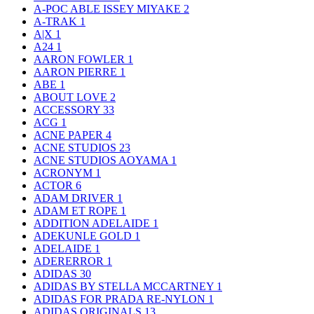
A-POC ABLE ISSEY MIYAKE
2
A-TRAK
1
A|X
1
A24
1
AARON FOWLER
1
AARON PIERRE
1
ABE
1
ABOUT LOVE
2
ACCESSORY
33
ACG
1
ACNE PAPER
4
ACNE STUDIOS
23
ACNE STUDIOS AOYAMA
1
ACRONYM
1
ACTOR
6
ADAM DRIVER
1
ADAM ET ROPE
1
ADDITION ADELAIDE
1
ADEKUNLE GOLD
1
ADELAIDE
1
ADERERROR
1
ADIDAS
30
ADIDAS BY STELLA MCCARTNEY
1
ADIDAS FOR PRADA RE-NYLON
1
ADIDAS ORIGINALS
13