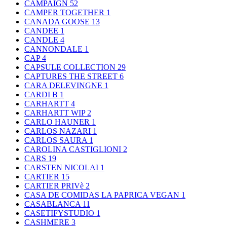
CAMPAIGN
52
CAMPER TOGETHER
1
CANADA GOOSE
13
CANDEE
1
CANDLE
4
CANNONDALE
1
CAP
4
CAPSULE COLLECTION
29
CAPTURES THE STREET
6
CARA DELEVINGNE
1
CARDI B
1
CARHARTT
4
CARHARTT WIP
2
CARLO HAUNER
1
CARLOS NAZARI
1
CARLOS SAURA
1
CAROLINA CASTIGLIONI
2
CARS
19
CARSTEN NICOLAI
1
CARTIER
15
CARTIER PRIVè
2
CASA DE COMIDAS LA PAPRICA VEGAN
1
CASABLANCA
11
CASETIFYSTUDIO
1
CASHMERE
3