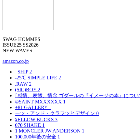
SWAG HOMMES
ISSUE25 SS2026
NEW WAVES
amazon.co.jp
_SHIP
2
-25℃ SIMPLE LIFE
2
.RAW
2
(SIC)BOY
2
｢感情、表徴、情念 ゴダールの『イメージの本』につい
©SAINT MXXXXXX
1
+81 GALLERY
1
ーツ・アンド・クラフツとデザイン
0
¥ELLOW BUCKS
3
070 SHAKE
1
1 MONCLER JW ANDERSON
1
100,000年後の安全
1