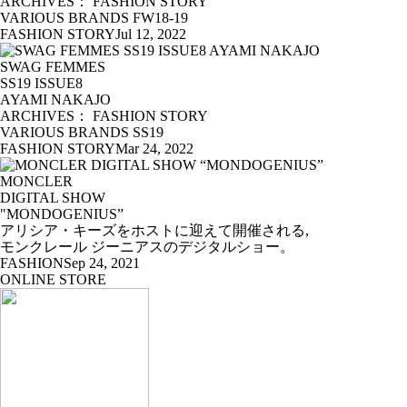
ARCHIVES： FASHION STORY
VARIOUS BRANDS FW18-19
FASHION STORY
Jul 12, 2022
SWAG FEMMES
SS19 ISSUE8
AYAMI NAKAJO
ARCHIVES： FASHION STORY
VARIOUS BRANDS SS19
FASHION STORY
Mar 24, 2022
MONCLER
DIGITAL SHOW
"MONDOGENIUS”
アリシア・キーズをホストに迎えて開催される,
モンクレール ジーニアスのデジタルショー。
FASHION
Sep 24, 2021
ONLINE STORE