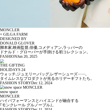
MONCLER
× GILGA FARM
DESIGNED BY
DONALD GLOVER
脚本家,映画監督,俳優,コメディアン,ラッパーの
ドナルド・グローバーが手掛ける初コレクション。
FASHION
Jun 20, 2025
THE GIFTING
HOLIDAYS 24
ウォッチ,ジュエリー,バッグ,レザーシューズ⋯⋯,
タイムレスなプロダクトが光るホリデーギフトたち。
FASHION STORY
Dec 12, 2024
snow space
MONCLER
ハイパフォーマンスとハイエンドが融合する
｢モンクレール グルノーブル｣。
FASHION STORY
Dec 11, 2024