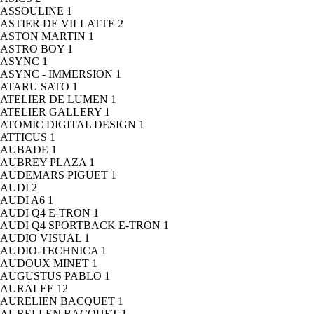
ASSOULINE
1
ASTIER DE VILLATTE
2
ASTON MARTIN
1
ASTRO BOY
1
ASYNC
1
ASYNC - IMMERSION
1
ATARU SATO
1
ATELIER DE LUMEN
1
ATELIER GALLERY
1
ATOMIC DIGITAL DESIGN
1
ATTICUS
1
AUBADE
1
AUBREY PLAZA
1
AUDEMARS PIGUET
1
AUDI
2
AUDI A6
1
AUDI Q4 E-TRON
1
AUDI Q4 SPORTBACK E-TRON
1
AUDIO VISUAL
1
AUDIO-TECHNICA
1
AUDOUX MINET
1
AUGUSTUS PABLO
1
AURALEE
12
AURELIEN BACQUET
1
AURELLEN BACQUET
1