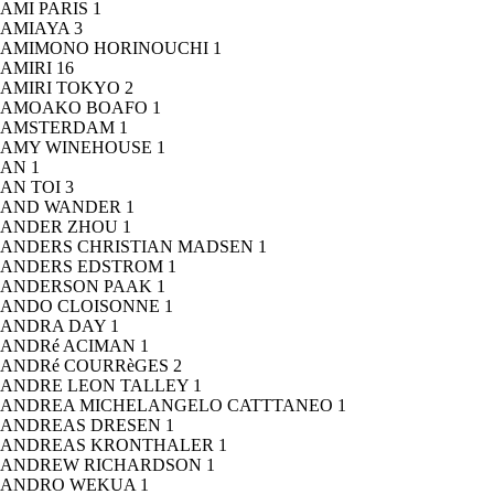
AMI PARIS
1
AMIAYA
3
AMIMONO HORINOUCHI
1
AMIRI
16
AMIRI TOKYO
2
AMOAKO BOAFO
1
AMSTERDAM
1
AMY WINEHOUSE
1
AN
1
AN TOI
3
AND WANDER
1
ANDER ZHOU
1
ANDERS CHRISTIAN MADSEN
1
ANDERS EDSTROM
1
ANDERSON PAAK
1
ANDO CLOISONNE
1
ANDRA DAY
1
ANDRé ACIMAN
1
ANDRé COURRèGES
2
ANDRE LEON TALLEY
1
ANDREA MICHELANGELO CATTTANEO
1
ANDREAS DRESEN
1
ANDREAS KRONTHALER
1
ANDREW RICHARDSON
1
ANDRO WEKUA
1