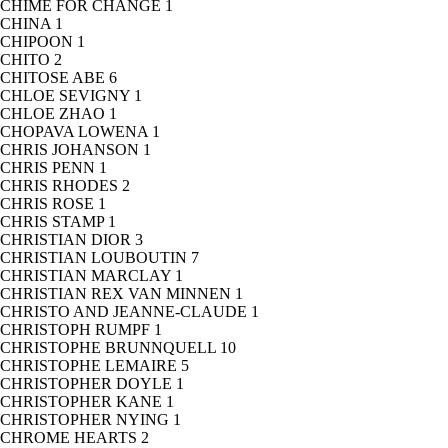
CHIME FOR CHANGE
1
CHINA
1
CHIPOON
1
CHITO
2
CHITOSE ABE
6
CHLOE SEVIGNY
1
CHLOE ZHAO
1
CHOPAVA LOWENA
1
CHRIS JOHANSON
1
CHRIS PENN
1
CHRIS RHODES
2
CHRIS ROSE
1
CHRIS STAMP
1
CHRISTIAN DIOR
3
CHRISTIAN LOUBOUTIN
7
CHRISTIAN MARCLAY
1
CHRISTIAN REX VAN MINNEN
1
CHRISTO AND JEANNE-CLAUDE
1
CHRISTOPH RUMPF
1
CHRISTOPHE BRUNNQUELL
10
CHRISTOPHE LEMAIRE
5
CHRISTOPHER DOYLE
1
CHRISTOPHER KANE
1
CHRISTOPHER NYING
1
CHROME HEARTS
2