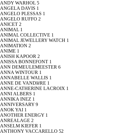
ANDY WARHOL
5
ANGELA DAVIS
1
ANGELO PLESSAS
1
ANGELO RUFFO
2
ANICET
2
ANIMAL
1
ANIMAL COLLECTIVE
1
ANIMAL JEWELLERY WATCH
1
ANIMATION
2
ANIME
1
ANISH KAPOOR
2
ANISSA BONNEFONT
1
ANN DEMEULEMEESTER
6
ANNA WINTOUR
1
ANNABELLE WALLIS
1
ANNE DE VANDIéRE
1
ANNE-CATHERINE LACROIX
1
ANNI ALBERS
1
ANNIKA INEZ
1
ANNIVERSARY
9
ANOK YAI
1
ANOTHER ENERGY
1
ANREALAGE
2
ANSELM KIEFER
1
ANTHONY VACCARELLO
52