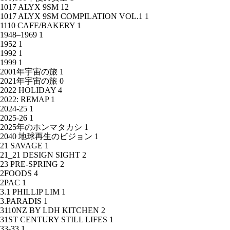
1017 ALYX 9SM
12
1017 ALYX 9SM COMPILATION VOL.1
1
1110 CAFE/BAKERY
1
1948–1969
1
1952
1
1992
1
1999
1
2001年宇宙の旅
1
2021年宇宙の旅
0
2022 HOLIDAY
4
2022: REMAP
1
2024-25
1
2025-26
1
2025年のホンマタカシ
1
2040 地球再生のビジョン
1
21 SAVAGE
1
21_21 DESIGN SIGHT
2
23 PRE-SPRING
2
2FOODS
4
2PAC
1
3.1 PHILLIP LIM
1
3.PARADIS
1
3110NZ BY LDH KITCHEN
2
31ST CENTURY STILL LIFES
1
33-33
1