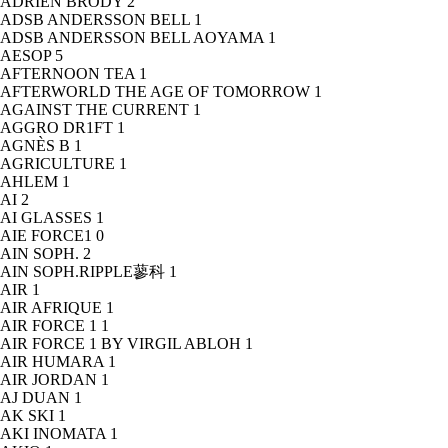
ADRIEN BRODY
2
ADSB ANDERSSON BELL
1
ADSB ANDERSSON BELL AOYAMA
1
AESOP
5
AFTERNOON TEA
1
AFTERWORLD THE AGE OF TOMORROW
1
AGAINST THE CURRENT
1
AGGRO DR1FT
1
AGNÈS B
1
AGRICULTURE
1
AHLEM
1
AI
2
AI GLASSES
1
AIE FORCE1
0
AIN SOPH.
2
AIN SOPH.RIPPLE蓼科
1
AIR
1
AIR AFRIQUE
1
AIR FORCE 1
1
AIR FORCE 1 BY VIRGIL ABLOH
1
AIR HUMARA
1
AIR JORDAN
1
AJ DUAN
1
AK SKI
1
AKI INOMATA
1