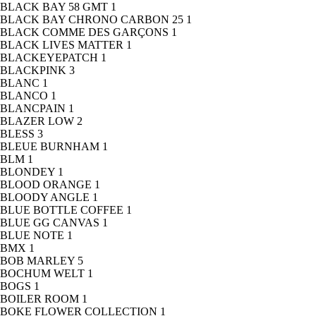
BLACK BAY 58 GMT
1
BLACK BAY CHRONO CARBON 25
1
BLACK COMME DES GARÇONS
1
BLACK LIVES MATTER
1
BLACKEYEPATCH
1
BLACKPINK
3
BLANC
1
BLANCO
1
BLANCPAIN
1
BLAZER LOW
2
BLESS
3
BLEUE BURNHAM
1
BLM
1
BLONDEY
1
BLOOD ORANGE
1
BLOODY ANGLE
1
BLUE BOTTLE COFFEE
1
BLUE GG CANVAS
1
BLUE NOTE
1
BMX
1
BOB MARLEY
5
BOCHUM WELT
1
BOGS
1
BOILER ROOM
1
BOKE FLOWER COLLECTION
1