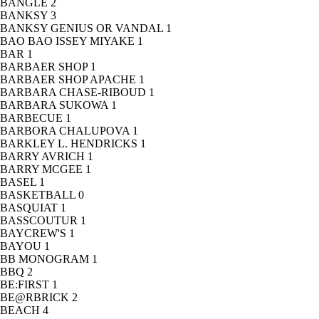
BANGLE
2
BANKSY
3
BANKSY GENIUS OR VANDAL
1
BAO BAO ISSEY MIYAKE
1
BAR
1
BARBAER SHOP
1
BARBAER SHOP APACHE
1
BARBARA CHASE-RIBOUD
1
BARBARA SUKOWA
1
BARBECUE
1
BARBORA CHALUPOVA
1
BARKLEY L. HENDRICKS
1
BARRY AVRICH
1
BARRY MCGEE
1
BASEL
1
BASKETBALL
0
BASQUIAT
1
BASSCOUTUR
1
BAYCREW'S
1
BAYOU
1
BB MONOGRAM
1
BBQ
2
BE:FIRST
1
BE@RBRICK
2
BEACH
4