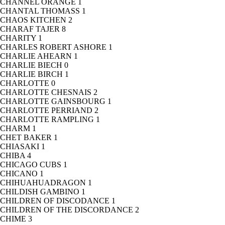
CHANNEL ORANGE
1
CHANTAL THOMASS
1
CHAOS KITCHEN
2
CHARAF TAJER
8
CHARITY
1
CHARLES ROBERT ASHORE
1
CHARLIE AHEARN
1
CHARLIE BIECH
0
CHARLIE BIRCH
1
CHARLOTTE
0
CHARLOTTE CHESNAIS
2
CHARLOTTE GAINSBOURG
1
CHARLOTTE PERRIAND
2
CHARLOTTE RAMPLING
1
CHARM
1
CHET BAKER
1
CHIASAKI
1
CHIBA
4
CHICAGO CUBS
1
CHICANO
1
CHIHUAHUADRAGON
1
CHILDISH GAMBINO
1
CHILDREN OF DISCODANCE
1
CHILDREN OF THE DISCORDANCE
2
CHIME
3