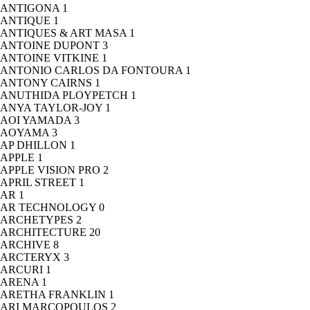
ANTIGONA
1
ANTIQUE
1
ANTIQUES & ART MASA
1
ANTOINE DUPONT
3
ANTOINE VITKINE
1
ANTONIO CARLOS DA FONTOURA
1
ANTONY CAIRNS
1
ANUTHIDA PLOYPETCH
1
ANYA TAYLOR-JOY
1
AOI YAMADA
3
AOYAMA
3
AP DHILLON
1
APPLE
1
APPLE VISION PRO
2
APRIL STREET
1
AR
1
AR TECHNOLOGY
0
ARCHETYPES
2
ARCHITECTURE
20
ARCHIVE
8
ARCTERYX
3
ARCURI
1
ARENA
1
ARETHA FRANKLIN
1
ARI MARCOPOULOS
2