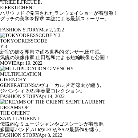
"FRIEDE,FREUDE,
EIERKUCHEN”
ハリウッドで発表されたランウェイショーが着想源！
グッチの美学を探求,本誌による最新ストーリー。
FASHION STORY
May 2, 2022
TOKYODRESSCODE
Y-3
新宿の街を即興で踊る世界的ダンサー,田中泯。
気鋭の映像作家,山田智和による短編映像も公開！
MOVIE
Apr 19, 2022
MULTIPLICATION
GIVENCHY
GENERATIONSのヴォーカル,片寄涼太が纏う,
ジバンシィ 2022年春夏コレクション。
FASHION STORY
Apr 14, 2022
DREAMS OF
THE ORIENT
SAINT LAURENT
伝説的なミュージシャンやゴスシーンが着想源！
多国籍バンド,ALIのLEOがSS22最新作を纏う。
FASHION STORY
Apr 8, 2022