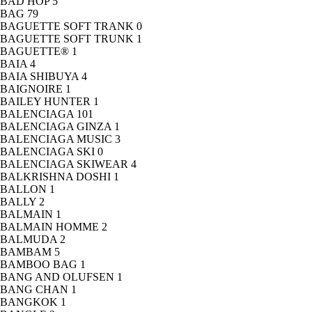
BAD HOP
5
BAG
79
BAGUETTE SOFT TRANK
0
BAGUETTE SOFT TRUNK
1
BAGUETTE®
1
BAIA
4
BAIA SHIBUYA
4
BAIGNOIRE
1
BAILEY HUNTER
1
BALENCIAGA
101
BALENCIAGA GINZA
1
BALENCIAGA MUSIC
3
BALENCIAGA SKI
0
BALENCIAGA SKIWEAR
4
BALKRISHNA DOSHI
1
BALLON
1
BALLY
2
BALMAIN
1
BALMAIN HOMME
2
BALMUDA
2
BAMBAM
5
BAMBOO BAG
1
BANG AND OLUFSEN
1
BANG CHAN
1
BANGKOK
1