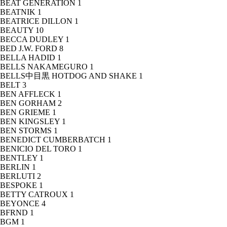
BEAT GENERATION
1
BEATNIK
1
BEATRICE DILLON
1
BEAUTY
10
BECCA DUDLEY
1
BED J.W. FORD
8
BELLA HADID
1
BELLS NAKAMEGURO
1
BELLS中目黒 HOTDOG AND SHAKE
1
BELT
3
BEN AFFLECK
1
BEN GORHAM
2
BEN GRIEME
1
BEN KINGSLEY
1
BEN STORMS
1
BENEDICT CUMBERBATCH
1
BENICIO DEL TORO
1
BENTLEY
1
BERLIN
1
BERLUTI
2
BESPOKE
1
BETTY CATROUX
1
BEYONCE
4
BFRND
1
BGM
1