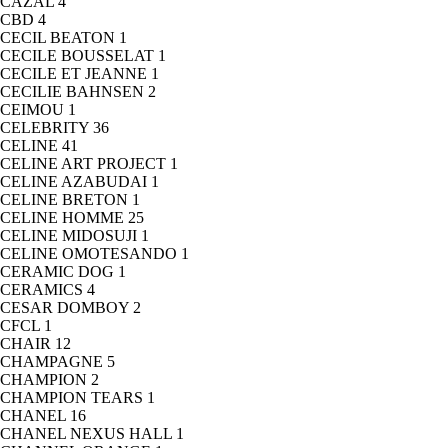
CAZAL
4
CBD
4
CECIL BEATON
1
CECILE BOUSSELAT
1
CECILE ET JEANNE
1
CECILIE BAHNSEN
2
CEIMOU
1
CELEBRITY
36
CELINE
41
CELINE ART PROJECT
1
CELINE AZABUDAI
1
CELINE BRETON
1
CELINE HOMME
25
CELINE MIDOSUJI
1
CELINE OMOTESANDO
1
CERAMIC DOG
1
CERAMICS
4
CESAR DOMBOY
2
CFCL
1
CHAIR
12
CHAMPAGNE
5
CHAMPION
2
CHAMPION TEARS
1
CHANEL
16
CHANEL NEXUS HALL
1