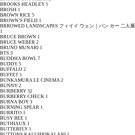
BROOKS HEADLEY
1
BROSH
1
BROWN RICE
5
BROWN’S FIELD
1
BRROWED LANDSCAPES フィイイ ウェン｜パン カー 二人展
1
BRUCE BROWN
1
BRUCE WEBER
2
BRUNO MUNARI
1
BTS
3
BUDDHA BOWL
7
BUDDY
5
BUFFALO
2
BUFFET
1
BUNKAMURA LE CINEMA
2
BUNNY
2
BURBERRY
32
BURBERRY CHECK
1
BURNA BOY
3
BURNING SPEAR
1
BURRITO
1
BUSY BEE
1
BUTHIAUX
1
BUTTERFLY
1
BUTTONS KALUHIOKALANI
1