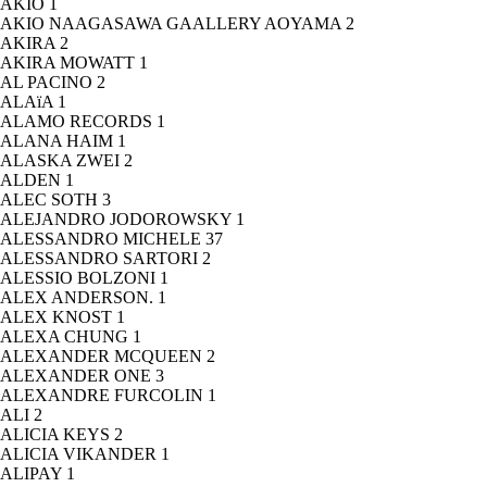
AKIO
1
AKIO NAAGASAWA GAALLERY AOYAMA
2
AKIRA
2
AKIRA MOWATT
1
AL PACINO
2
ALAïA
1
ALAMO RECORDS
1
ALANA HAIM
1
ALASKA ZWEI
2
ALDEN
1
ALEC SOTH
3
ALEJANDRO JODOROWSKY
1
ALESSANDRO MICHELE
37
ALESSANDRO SARTORI
2
ALESSIO BOLZONI
1
ALEX ANDERSON.
1
ALEX KNOST
1
ALEXA CHUNG
1
ALEXANDER MCQUEEN
2
ALEXANDER ONE
3
ALEXANDRE FURCOLIN
1
ALI
2
ALICIA KEYS
2
ALICIA VIKANDER
1
ALIPAY
1