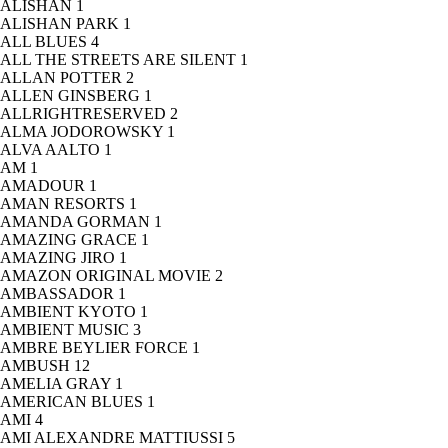
ALISHAN
1
ALISHAN PARK
1
ALL BLUES
4
ALL THE STREETS ARE SILENT
1
ALLAN POTTER
2
ALLEN GINSBERG
1
ALLRIGHTRESERVED
2
ALMA JODOROWSKY
1
ALVA AALTO
1
AM
1
AMADOUR
1
AMAN RESORTS
1
AMANDA GORMAN
1
AMAZING GRACE
1
AMAZING JIRO
1
AMAZON ORIGINAL MOVIE
2
AMBASSADOR
1
AMBIENT KYOTO
1
AMBIENT MUSIC
3
AMBRE BEYLIER FORCE
1
AMBUSH
12
AMELIA GRAY
1
AMERICAN BLUES
1
AMI
4
AMI ALEXANDRE MATTIUSSI
5