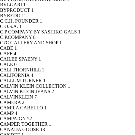
BVLGARI
1
BYPRODUCT
1
BYREDO
11
C.C.H. POUNDER
1
C.O.S.A.
1
C.P COMPANY BY SASHIKO GALS
1
C.P.COMPANY
8
C7C GALLERY AND SHOP
1
CABE
1
CAFE
4
CAILEE SPAENY
1
CALE
0
CALI THORNHILL
1
CALIFORNIA
4
CALLUM TURNER
1
CALVIN KLEIN COLLECTION
1
CALVIN KLEIN JEANS
2
CALVINKLEIN
7
CAMERA
2
CAMILA CABELLO
1
CAMP
4
CAMPAIGN
52
CAMPER TOGETHER
1
CANADA GOOSE
13
CANDEE
1