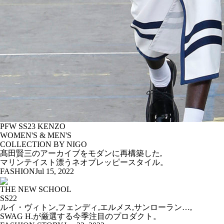
PFW SS23 KENZO
WOMEN'S & MEN'S
COLLECTION BY NIGO
髙田賢三のアーカイブをモダンに再構築した,
マリンテイスト漂うネオプレッピースタイル。
FASHION
Jul 15, 2022
THE NEW SCHOOL
SS22
ルイ・ヴィトン,フェンディ,エルメス,サンローラン…,
SWAG H.が厳選する今季注目のプロダクト。