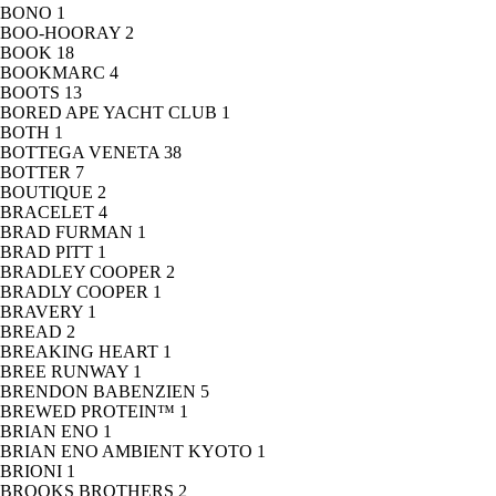
BONO
1
BOO-HOORAY
2
BOOK
18
BOOKMARC
4
BOOTS
13
BORED APE YACHT CLUB
1
BOTH
1
BOTTEGA VENETA
38
BOTTER
7
BOUTIQUE
2
BRACELET
4
BRAD FURMAN
1
BRAD PITT
1
BRADLEY COOPER
2
BRADLY COOPER
1
BRAVERY
1
BREAD
2
BREAKING HEART
1
BREE RUNWAY
1
BRENDON BABENZIEN
5
BREWED PROTEIN™
1
BRIAN ENO
1
BRIAN ENO AMBIENT KYOTO
1
BRIONI
1
BROOKS BROTHERS
2