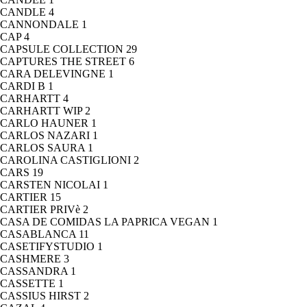
CANDLE
4
CANNONDALE
1
CAP
4
CAPSULE COLLECTION
29
CAPTURES THE STREET
6
CARA DELEVINGNE
1
CARDI B
1
CARHARTT
4
CARHARTT WIP
2
CARLO HAUNER
1
CARLOS NAZARI
1
CARLOS SAURA
1
CAROLINA CASTIGLIONI
2
CARS
19
CARSTEN NICOLAI
1
CARTIER
15
CARTIER PRIVè
2
CASA DE COMIDAS LA PAPRICA VEGAN
1
CASABLANCA
11
CASETIFYSTUDIO
1
CASHMERE
3
CASSANDRA
1
CASSETTE
1
CASSIUS HIRST
2