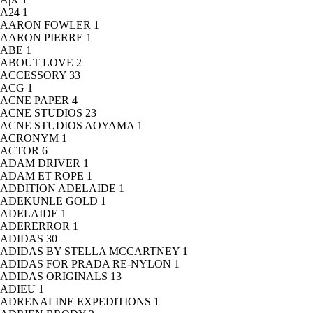
A24
1
AARON FOWLER
1
AARON PIERRE
1
ABE
1
ABOUT LOVE
2
ACCESSORY
33
ACG
1
ACNE PAPER
4
ACNE STUDIOS
23
ACNE STUDIOS AOYAMA
1
ACRONYM
1
ACTOR
6
ADAM DRIVER
1
ADAM ET ROPE
1
ADDITION ADELAIDE
1
ADEKUNLE GOLD
1
ADELAIDE
1
ADERERROR
1
ADIDAS
30
ADIDAS BY STELLA MCCARTNEY
1
ADIDAS FOR PRADA RE-NYLON
1
ADIDAS ORIGINALS
13
ADIEU
1
ADRENALINE EXPEDITIONS
1