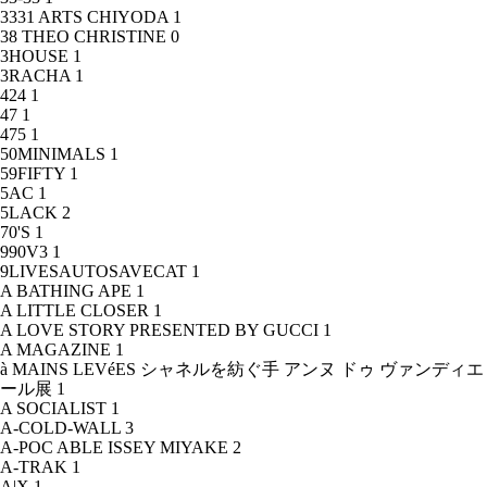
3331 ARTS CHIYODA
1
38 THEO CHRISTINE
0
3HOUSE
1
3RACHA
1
424
1
47
1
475
1
50MINIMALS
1
59FIFTY
1
5AC
1
5LACK
2
70'S
1
990V3
1
9LIVESAUTOSAVECAT
1
A BATHING APE
1
A LITTLE CLOSER
1
A LOVE STORY PRESENTED BY GUCCI
1
A MAGAZINE
1
à MAINS LEVéES シャネルを紡ぐ手 アンヌ ドゥ ヴァンディエ
ール展
1
A SOCIALIST
1
A-COLD-WALL
3
A-POC ABLE ISSEY MIYAKE
2
A-TRAK
1
A|X
1