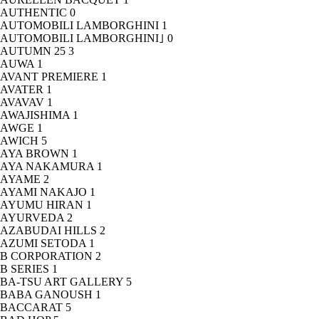
AUTHENTIC
0
AUTOMOBILI LAMBORGHINI
1
AUTOMOBILI LAMBORGHINI｣
0
AUTUMN 25
3
AUWA
1
AVANT PREMIERE
1
AVATER
1
AVAVAV
1
AWAJISHIMA
1
AWGE
1
AWICH
5
AYA BROWN
1
AYA NAKAMURA
1
AYAME
2
AYAMI NAKAJO
1
AYUMU HIRAN
1
AYURVEDA
2
AZABUDAI HILLS
2
AZUMI SETODA
1
B CORPORATION
2
B SERIES
1
BA-TSU ART GALLERY
5
BABA GANOUSH
1
BACCARAT
5