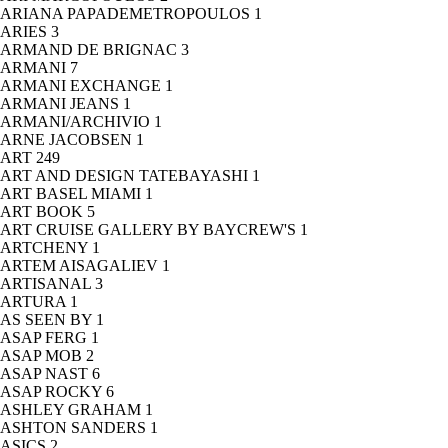
ARIANA PAPADEMETROPOULOS
1
ARIES
3
ARMAND DE BRIGNAC
3
ARMANI
7
ARMANI EXCHANGE
1
ARMANI JEANS
1
ARMANI/ARCHIVIO
1
ARNE JACOBSEN
1
ART
249
ART AND DESIGN TATEBAYASHI
1
ART BASEL MIAMI
1
ART BOOK
5
ART CRUISE GALLERY BY BAYCREW'S
1
ARTCHENY
1
ARTEM AISAGALIEV
1
ARTISANAL
3
ARTURA
1
AS SEEN BY
1
ASAP FERG
1
ASAP MOB
2
ASAP NAST
6
ASAP ROCKY
6
ASHLEY GRAHAM
1
ASHTON SANDERS
1
ASICS
2