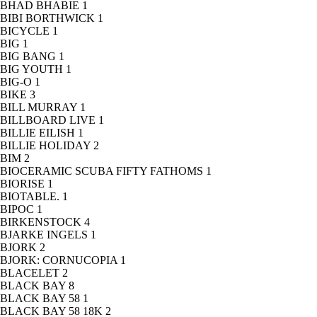
BHAD BHABIE
1
BIBI BORTHWICK
1
BICYCLE
1
BIG
1
BIG BANG
1
BIG YOUTH
1
BIG-O
1
BIKE
3
BILL MURRAY
1
BILLBOARD LIVE
1
BILLIE EILISH
1
BILLIE HOLIDAY
2
BIM
2
BIOCERAMIC SCUBA FIFTY FATHOMS
1
BIORISE
1
BIOTABLE.
1
BIPOC
1
BIRKENSTOCK
4
BJARKE INGELS
1
BJORK
2
BJORK: CORNUCOPIA
1
BLACELET
2
BLACK BAY
8
BLACK BAY 58
1
BLACK BAY 58 18K
2