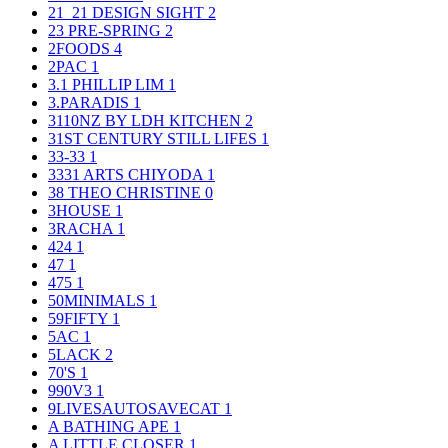
21_21 DESIGN SIGHT
2
23 PRE-SPRING
2
2FOODS
4
2PAC
1
3.1 PHILLIP LIM
1
3.PARADIS
1
3110NZ BY LDH KITCHEN
2
31ST CENTURY STILL LIFES
1
33-33
1
3331 ARTS CHIYODA
1
38 THEO CHRISTINE
0
3HOUSE
1
3RACHA
1
424
1
47
1
475
1
50MINIMALS
1
59FIFTY
1
5AC
1
5LACK
2
70'S
1
990V3
1
9LIVESAUTOSAVECAT
1
A BATHING APE
1
A LITTLE CLOSER
1