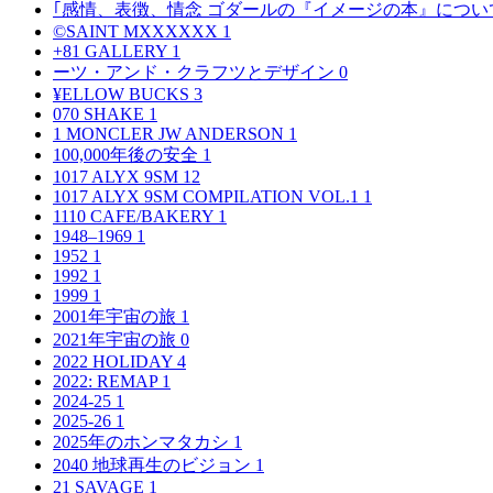
｢感情、表徴、情念 ゴダールの『イメージの本』につい
©SAINT MXXXXXX
1
+81 GALLERY
1
ーツ・アンド・クラフツとデザイン
0
¥ELLOW BUCKS
3
070 SHAKE
1
1 MONCLER JW ANDERSON
1
100,000年後の安全
1
1017 ALYX 9SM
12
1017 ALYX 9SM COMPILATION VOL.1
1
1110 CAFE/BAKERY
1
1948–1969
1
1952
1
1992
1
1999
1
2001年宇宙の旅
1
2021年宇宙の旅
0
2022 HOLIDAY
4
2022: REMAP
1
2024-25
1
2025-26
1
2025年のホンマタカシ
1
2040 地球再生のビジョン
1
21 SAVAGE
1