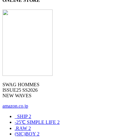
ONLINE STORE
SWAG HOMMES
ISSUE25 SS2026
NEW WAVES
amazon.co.jp
_SHIP
2
-25℃ SIMPLE LIFE
2
.RAW
2
(SIC)BOY
2