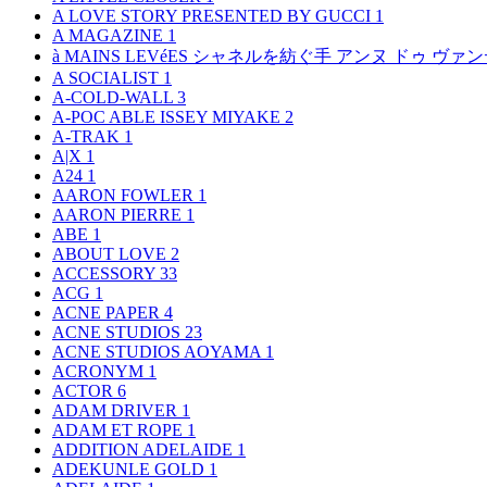
A LOVE STORY PRESENTED BY GUCCI
1
A MAGAZINE
1
à MAINS LEVéES シャネルを紡ぐ手 アンヌ ドゥ ウ
A SOCIALIST
1
A-COLD-WALL
3
A-POC ABLE ISSEY MIYAKE
2
A-TRAK
1
A|X
1
A24
1
AARON FOWLER
1
AARON PIERRE
1
ABE
1
ABOUT LOVE
2
ACCESSORY
33
ACG
1
ACNE PAPER
4
ACNE STUDIOS
23
ACNE STUDIOS AOYAMA
1
ACRONYM
1
ACTOR
6
ADAM DRIVER
1
ADAM ET ROPE
1
ADDITION ADELAIDE
1
ADEKUNLE GOLD
1