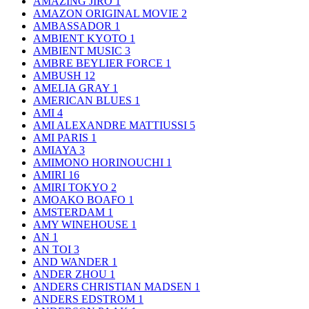
AMAZING JIRO
1
AMAZON ORIGINAL MOVIE
2
AMBASSADOR
1
AMBIENT KYOTO
1
AMBIENT MUSIC
3
AMBRE BEYLIER FORCE
1
AMBUSH
12
AMELIA GRAY
1
AMERICAN BLUES
1
AMI
4
AMI ALEXANDRE MATTIUSSI
5
AMI PARIS
1
AMIAYA
3
AMIMONO HORINOUCHI
1
AMIRI
16
AMIRI TOKYO
2
AMOAKO BOAFO
1
AMSTERDAM
1
AMY WINEHOUSE
1
AN
1
AN TOI
3
AND WANDER
1
ANDER ZHOU
1
ANDERS CHRISTIAN MADSEN
1
ANDERS EDSTROM
1