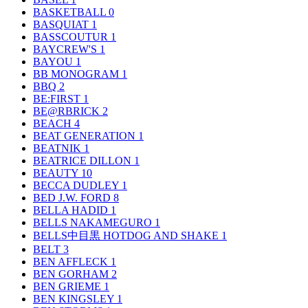
BASKETBALL
0
BASQUIAT
1
BASSCOUTUR
1
BAYCREW'S
1
BAYOU
1
BB MONOGRAM
1
BBQ
2
BE:FIRST
1
BE@RBRICK
2
BEACH
4
BEAT GENERATION
1
BEATNIK
1
BEATRICE DILLON
1
BEAUTY
10
BECCA DUDLEY
1
BED J.W. FORD
8
BELLA HADID
1
BELLS NAKAMEGURO
1
BELLS中目黒 HOTDOG AND SHAKE
1
BELT
3
BEN AFFLECK
1
BEN GORHAM
2
BEN GRIEME
1
BEN KINGSLEY
1