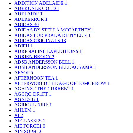
ADDITION ADELAIDE
1
ADEKUNLE GOLD
1
ADELAIDE
1
ADERERROR
1
ADIDAS
30
ADIDAS BY STELLA MCCARTNEY
1
ADIDAS FOR PRADA RE-NYLON
1
ADIDAS ORIGINALS
13
ADIEU
1
ADRENALINE EXPEDITIONS
1
ADRIEN BRODY
2
ADSB ANDERSSON BELL
1
ADSB ANDERSSON BELL AOYAMA
1
AESOP
5
AFTERNOON TEA
1
AFTERWORLD THE AGE OF TOMORROW
1
AGAINST THE CURRENT
1
AGGRO DR1FT
1
AGNÈS B
1
AGRICULTURE
1
AHLEM
1
AI
2
AI GLASSES
1
AIE FORCE1
0
AIN SOPH.
2