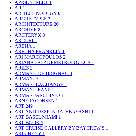
APRIL STREET
1
AR
1
AR TECHNOLOGY
0
ARCHETYPES
2
ARCHITECTURE
20
ARCHIVE
8
ARCTERYX
3
ARCURI
1
ARENA
1
ARETHA FRANKLIN
1
ARI MARCOPOULOS
2
ARIANA PAPADEMETROPOULOS
1
ARIES
3
ARMAND DE BRIGNAC
3
ARMANI
7
ARMANI EXCHANGE
1
ARMANI JEANS
1
ARMANI/ARCHIVIO
1
ARNE JACOBSEN
1
ART
249
ART AND DESIGN TATEBAYASHI
1
ART BASEL MIAMI
1
ART BOOK
5
ART CRUISE GALLERY BY BAYCREW'S
1
ARTCHENY
1