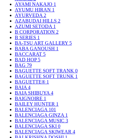
AYAMI NAKAJO
1
AYUMU HIRAN
1
AYURVEDA
2
AZABUDAI HILLS
2
AZUMI SETODA
1
B CORPORATION
2
B SERIES
1
BA-TSU ART GALLERY
5
BABA GANOUSH
1
BACCARAT
5
BAD HOP
5
BAG
79
BAGUETTE SOFT TRANK
0
BAGUETTE SOFT TRUNK
1
BAGUETTE®
1
BAIA
4
BAIA SHIBUYA
4
BAIGNOIRE
1
BAILEY HUNTER
1
BALENCIAGA
101
BALENCIAGA GINZA
1
BALENCIAGA MUSIC
3
BALENCIAGA SKI
0
BALENCIAGA SKIWEAR
4
BALKRISHNA DOSHI
1