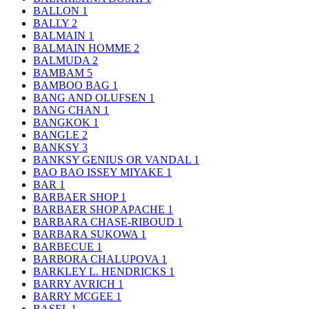
BALLON
1
BALLY
2
BALMAIN
1
BALMAIN HOMME
2
BALMUDA
2
BAMBAM
5
BAMBOO BAG
1
BANG AND OLUFSEN
1
BANG CHAN
1
BANGKOK
1
BANGLE
2
BANKSY
3
BANKSY GENIUS OR VANDAL
1
BAO BAO ISSEY MIYAKE
1
BAR
1
BARBAER SHOP
1
BARBAER SHOP APACHE
1
BARBARA CHASE-RIBOUD
1
BARBARA SUKOWA
1
BARBECUE
1
BARBORA CHALUPOVA
1
BARKLEY L. HENDRICKS
1
BARRY AVRICH
1
BARRY MCGEE
1
BASEL
1