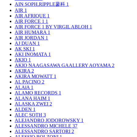
AIN SOPH.RIPPLE蓼科
1
AIR
1
AIR AFRIQUE
1
AIR FORCE 1
1
AIR FORCE 1 BY VIRGIL ABLOH
1
AIR HUMARA
1
AIR JORDAN
1
AJ DUAN
1
AK SKI
1
AKI INOMATA
1
AKIO
1
AKIO NAAGASAWA GAALLERY AOYAMA
2
AKIRA
2
AKIRA MOWATT
1
AL PACINO
2
ALAïA
1
ALAMO RECORDS
1
ALANA HAIM
1
ALASKA ZWEI
2
ALDEN
1
ALEC SOTH
3
ALEJANDRO JODOROWSKY
1
ALESSANDRO MICHELE
37
ALESSANDRO SARTORI
2
ALESSIO BOLZONI
1