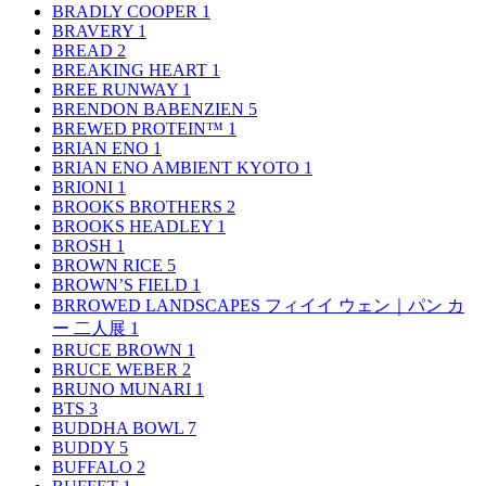
BRADLY COOPER
1
BRAVERY
1
BREAD
2
BREAKING HEART
1
BREE RUNWAY
1
BRENDON BABENZIEN
5
BREWED PROTEIN™
1
BRIAN ENO
1
BRIAN ENO AMBIENT KYOTO
1
BRIONI
1
BROOKS BROTHERS
2
BROOKS HEADLEY
1
BROSH
1
BROWN RICE
5
BROWN’S FIELD
1
BRROWED LANDSCAPES フィイイ ウェン｜パン カ
ー 二人展
1
BRUCE BROWN
1
BRUCE WEBER
2
BRUNO MUNARI
1
BTS
3
BUDDHA BOWL
7
BUDDY
5
BUFFALO
2