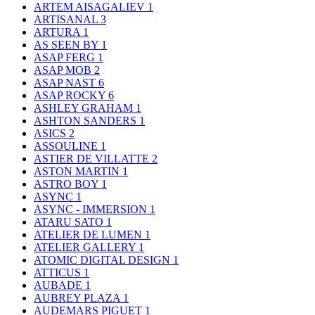
ARTEM AISAGALIEV
1
ARTISANAL
3
ARTURA
1
AS SEEN BY
1
ASAP FERG
1
ASAP MOB
2
ASAP NAST
6
ASAP ROCKY
6
ASHLEY GRAHAM
1
ASHTON SANDERS
1
ASICS
2
ASSOULINE
1
ASTIER DE VILLATTE
2
ASTON MARTIN
1
ASTRO BOY
1
ASYNC
1
ASYNC - IMMERSION
1
ATARU SATO
1
ATELIER DE LUMEN
1
ATELIER GALLERY
1
ATOMIC DIGITAL DESIGN
1
ATTICUS
1
AUBADE
1
AUBREY PLAZA
1
AUDEMARS PIGUET
1