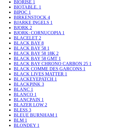
BIORISE
1
BIOTABLE.
1
BIPOC
1
BIRKENSTOCK
4
BJARKE INGELS
1
BJORK
2
BJORK: CORNUCOPIA
1
BLACELET
2
BLACK BAY
8
BLACK BAY 58
1
BLACK BAY 58 18K
2
BLACK BAY 58 GMT
1
BLACK BAY CHRONO CARBON 25
1
BLACK COMME DES GARÇONS
1
BLACK LIVES MATTER
1
BLACKEYEPATCH
1
BLACKPINK
3
BLANC
1
BLANCO
1
BLANCPAIN
1
BLAZER LOW
2
BLESS
3
BLEUE BURNHAM
1
BLM
1
BLONDEY
1