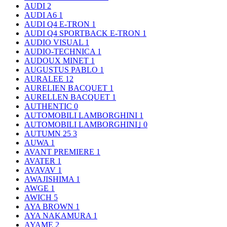
AUDI
2
AUDI A6
1
AUDI Q4 E-TRON
1
AUDI Q4 SPORTBACK E-TRON
1
AUDIO VISUAL
1
AUDIO-TECHNICA
1
AUDOUX MINET
1
AUGUSTUS PABLO
1
AURALEE
12
AURELIEN BACQUET
1
AURELLEN BACQUET
1
AUTHENTIC
0
AUTOMOBILI LAMBORGHINI
1
AUTOMOBILI LAMBORGHINI｣
0
AUTUMN 25
3
AUWA
1
AVANT PREMIERE
1
AVATER
1
AVAVAV
1
AWAJISHIMA
1
AWGE
1
AWICH
5
AYA BROWN
1
AYA NAKAMURA
1
AYAME
2