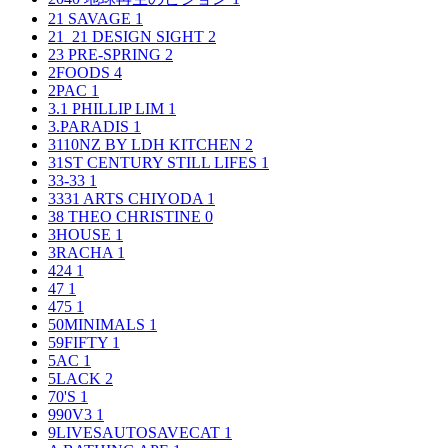
21 SAVAGE
1
21_21 DESIGN SIGHT
2
23 PRE-SPRING
2
2FOODS
4
2PAC
1
3.1 PHILLIP LIM
1
3.PARADIS
1
3110NZ BY LDH KITCHEN
2
31ST CENTURY STILL LIFES
1
33-33
1
3331 ARTS CHIYODA
1
38 THEO CHRISTINE
0
3HOUSE
1
3RACHA
1
424
1
47
1
475
1
50MINIMALS
1
59FIFTY
1
5AC
1
5LACK
2
70'S
1
990V3
1
9LIVESAUTOSAVECAT
1