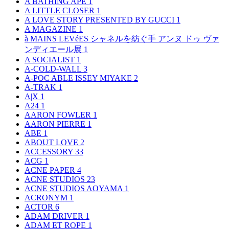
A BATHING APE
1
A LITTLE CLOSER
1
A LOVE STORY PRESENTED BY GUCCI
1
A MAGAZINE
1
à MAINS LEVéES シャネルを紡ぐ手 アンヌ ドゥ ヴァ
ンディエール展
1
A SOCIALIST
1
A-COLD-WALL
3
A-POC ABLE ISSEY MIYAKE
2
A-TRAK
1
A|X
1
A24
1
AARON FOWLER
1
AARON PIERRE
1
ABE
1
ABOUT LOVE
2
ACCESSORY
33
ACG
1
ACNE PAPER
4
ACNE STUDIOS
23
ACNE STUDIOS AOYAMA
1
ACRONYM
1
ACTOR
6
ADAM DRIVER
1
ADAM ET ROPE
1