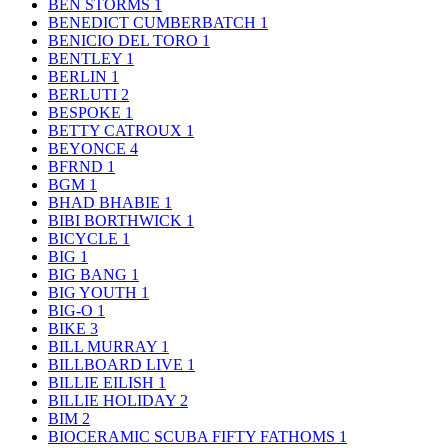
BEN STORMS
1
BENEDICT CUMBERBATCH
1
BENICIO DEL TORO
1
BENTLEY
1
BERLIN
1
BERLUTI
2
BESPOKE
1
BETTY CATROUX
1
BEYONCE
4
BFRND
1
BGM
1
BHAD BHABIE
1
BIBI BORTHWICK
1
BICYCLE
1
BIG
1
BIG BANG
1
BIG YOUTH
1
BIG-O
1
BIKE
3
BILL MURRAY
1
BILLBOARD LIVE
1
BILLIE EILISH
1
BILLIE HOLIDAY
2
BIM
2
BIOCERAMIC SCUBA FIFTY FATHOMS
1