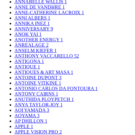
ANNABELLE WALLIS
1
ANNE DE VANDIéRE
1
ANNE-CATHERINE LACROIX
1
ANNI ALBERS
1
ANNIKA INEZ
1
ANNIVERSARY
9
ANOK YAI
1
ANOTHER ENERGY
1
ANREALAGE
2
ANSELM KIEFER
1
ANTHONY VACCARELLO
52
ANTIGONA
1
ANTIQUE
1
ANTIQUES & ART MASA
1
ANTOINE DUPONT
3
ANTOINE VITKINE
1
ANTONIO CARLOS DA FONTOURA
1
ANTONY CAIRNS
1
ANUTHIDA PLOYPETCH
1
ANYA TAYLOR-JOY
1
AOI YAMADA
3
AOYAMA
3
AP DHILLON
1
APPLE
1
APPLE VISION PRO
2