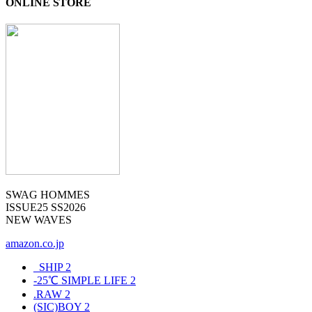
ONLINE STORE
SWAG HOMMES
ISSUE25 SS2026
NEW WAVES
amazon.co.jp
_SHIP
2
-25℃ SIMPLE LIFE
2
.RAW
2
(SIC)BOY
2