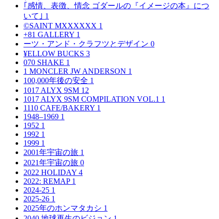
｢感情、表徴、情念 ゴダールの『イメージの本』につ
いて｣
1
©SAINT MXXXXXX
1
+81 GALLERY
1
ーツ・アンド・クラフツとデザイン
0
¥ELLOW BUCKS
3
070 SHAKE
1
1 MONCLER JW ANDERSON
1
100,000年後の安全
1
1017 ALYX 9SM
12
1017 ALYX 9SM COMPILATION VOL.1
1
1110 CAFE/BAKERY
1
1948–1969
1
1952
1
1992
1
1999
1
2001年宇宙の旅
1
2021年宇宙の旅
0
2022 HOLIDAY
4
2022: REMAP
1
2024-25
1
2025-26
1
2025年のホンマタカシ
1
2040 地球再生のビジョン
1