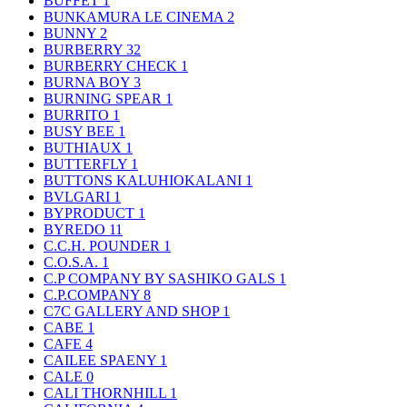
BUFFET
1
BUNKAMURA LE CINEMA
2
BUNNY
2
BURBERRY
32
BURBERRY CHECK
1
BURNA BOY
3
BURNING SPEAR
1
BURRITO
1
BUSY BEE
1
BUTHIAUX
1
BUTTERFLY
1
BUTTONS KALUHIOKALANI
1
BVLGARI
1
BYPRODUCT
1
BYREDO
11
C.C.H. POUNDER
1
C.O.S.A.
1
C.P COMPANY BY SASHIKO GALS
1
C.P.COMPANY
8
C7C GALLERY AND SHOP
1
CABE
1
CAFE
4
CAILEE SPAENY
1
CALE
0
CALI THORNHILL
1