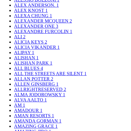
ALEX ANDERSON.
1
ALEX KNOST
1
ALEXA CHUNG
1
ALEXANDER MCQUEEN
2
ALEXANDER ONE
3
ALEXANDRE FURCOLIN
1
ALI
2
ALICIA KEYS
2
ALICIA VIKANDER
1
ALIPAY
1
ALISHAN
1
ALISHAN PARK
1
ALL BLUES
4
ALL THE STREETS ARE SILENT
1
ALLAN POTTER
2
ALLEN GINSBERG
1
ALLRIGHTRESERVED
2
ALMA JODOROWSKY
1
ALVA AALTO
1
AM
1
AMADOUR
1
AMAN RESORTS
1
AMANDA GORMAN
1
AMAZING GRACE
1