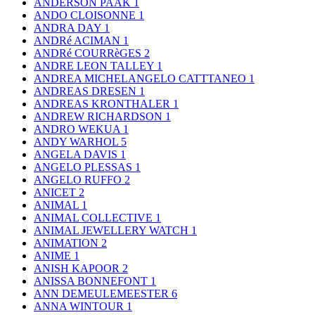
ANDERSON PAAK
1
ANDO CLOISONNE
1
ANDRA DAY
1
ANDRé ACIMAN
1
ANDRé COURRèGES
2
ANDRE LEON TALLEY
1
ANDREA MICHELANGELO CATTTANEO
1
ANDREAS DRESEN
1
ANDREAS KRONTHALER
1
ANDREW RICHARDSON
1
ANDRO WEKUA
1
ANDY WARHOL
5
ANGELA DAVIS
1
ANGELO PLESSAS
1
ANGELO RUFFO
2
ANICET
2
ANIMAL
1
ANIMAL COLLECTIVE
1
ANIMAL JEWELLERY WATCH
1
ANIMATION
2
ANIME
1
ANISH KAPOOR
2
ANISSA BONNEFONT
1
ANN DEMEULEMEESTER
6
ANNA WINTOUR
1