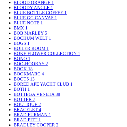
BLOOD ORANGE
1
BLOODY ANGLE
1
BLUE BOTTLE COFFEE
1
BLUE GG CANVAS
1
BLUE NOTE
1
BMX
1
BOB MARLEY
5
BOCHUM WELT
1
BOGS
1
BOILER ROOM
1
BOKE FLOWER COLLECTION
1
BONO
1
BOO-HOORAY
2
BOOK
18
BOOKMARC
4
BOOTS
13
BORED APE YACHT CLUB
1
BOTH
1
BOTTEGA VENETA
38
BOTTER
7
BOUTIQUE
2
BRACELET
4
BRAD FURMAN
1
BRAD PITT
1
BRADLEY COOPER
2