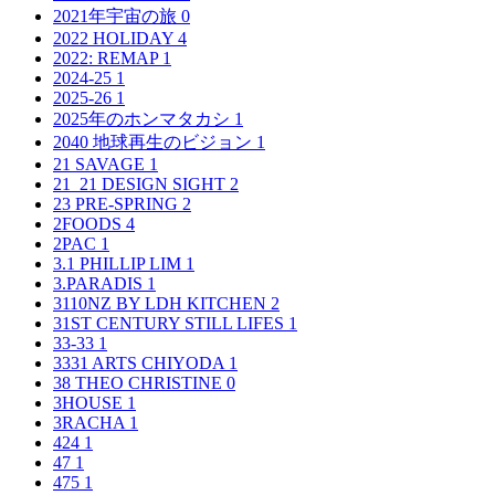
2021年宇宙の旅
0
2022 HOLIDAY
4
2022: REMAP
1
2024-25
1
2025-26
1
2025年のホンマタカシ
1
2040 地球再生のビジョン
1
21 SAVAGE
1
21_21 DESIGN SIGHT
2
23 PRE-SPRING
2
2FOODS
4
2PAC
1
3.1 PHILLIP LIM
1
3.PARADIS
1
3110NZ BY LDH KITCHEN
2
31ST CENTURY STILL LIFES
1
33-33
1
3331 ARTS CHIYODA
1
38 THEO CHRISTINE
0
3HOUSE
1
3RACHA
1
424
1
47
1
475
1