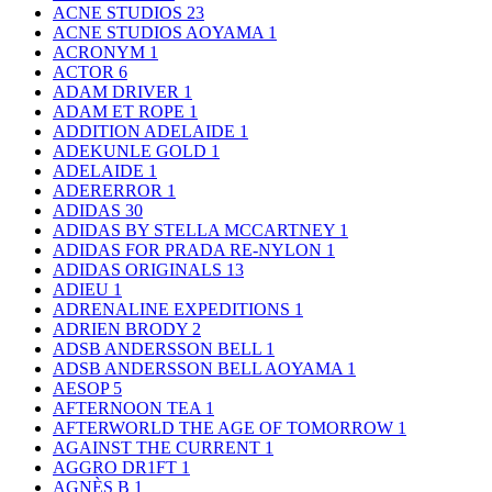
ACNE STUDIOS
23
ACNE STUDIOS AOYAMA
1
ACRONYM
1
ACTOR
6
ADAM DRIVER
1
ADAM ET ROPE
1
ADDITION ADELAIDE
1
ADEKUNLE GOLD
1
ADELAIDE
1
ADERERROR
1
ADIDAS
30
ADIDAS BY STELLA MCCARTNEY
1
ADIDAS FOR PRADA RE-NYLON
1
ADIDAS ORIGINALS
13
ADIEU
1
ADRENALINE EXPEDITIONS
1
ADRIEN BRODY
2
ADSB ANDERSSON BELL
1
ADSB ANDERSSON BELL AOYAMA
1
AESOP
5
AFTERNOON TEA
1
AFTERWORLD THE AGE OF TOMORROW
1
AGAINST THE CURRENT
1
AGGRO DR1FT
1
AGNÈS B
1