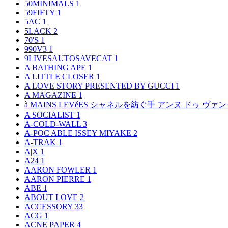
50MINIMALS
1
59FIFTY
1
5AC
1
5LACK
2
70'S
1
990V3
1
9LIVESAUTOSAVECAT
1
A BATHING APE
1
A LITTLE CLOSER
1
A LOVE STORY PRESENTED BY GUCCI
1
A MAGAZINE
1
à MAINS LEVéES シャネルを紡ぐ手 アンヌ ドゥ ウ
A SOCIALIST
1
A-COLD-WALL
3
A-POC ABLE ISSEY MIYAKE
2
A-TRAK
1
A|X
1
A24
1
AARON FOWLER
1
AARON PIERRE
1
ABE
1
ABOUT LOVE
2
ACCESSORY
33
ACG
1
ACNE PAPER
4