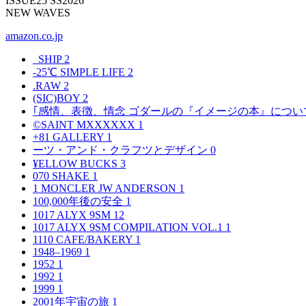
ISSUE25 SS2026
NEW WAVES
amazon.co.jp
_SHIP
2
-25℃ SIMPLE LIFE
2
.RAW
2
(SIC)BOY
2
｢感情、表徴、情念 ゴダールの『イメージの本』につい
©SAINT MXXXXXX
1
+81 GALLERY
1
ーツ・アンド・クラフツとデザイン
0
¥ELLOW BUCKS
3
070 SHAKE
1
1 MONCLER JW ANDERSON
1
100,000年後の安全
1
1017 ALYX 9SM
12
1017 ALYX 9SM COMPILATION VOL.1
1
1110 CAFE/BAKERY
1
1948–1969
1
1952
1
1992
1
1999
1
2001年宇宙の旅
1