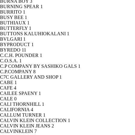
BURNA BOY
3
BURNING SPEAR
1
BURRITO
1
BUSY BEE
1
BUTHIAUX
1
BUTTERFLY
1
BUTTONS KALUHIOKALANI
1
BVLGARI
1
BYPRODUCT
1
BYREDO
11
C.C.H. POUNDER
1
C.O.S.A.
1
C.P COMPANY BY SASHIKO GALS
1
C.P.COMPANY
8
C7C GALLERY AND SHOP
1
CABE
1
CAFE
4
CAILEE SPAENY
1
CALE
0
CALI THORNHILL
1
CALIFORNIA
4
CALLUM TURNER
1
CALVIN KLEIN COLLECTION
1
CALVIN KLEIN JEANS
2
CALVINKLEIN
7