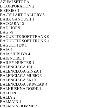
AZUMI SETODA
1
B CORPORATION
2
B SERIES
1
BA-TSU ART GALLERY
5
BABA GANOUSH
1
BACCARAT
5
BAD HOP
5
BAG
79
BAGUETTE SOFT TRANK
0
BAGUETTE SOFT TRUNK
1
BAGUETTE®
1
BAIA
4
BAIA SHIBUYA
4
BAIGNOIRE
1
BAILEY HUNTER
1
BALENCIAGA
101
BALENCIAGA GINZA
1
BALENCIAGA MUSIC
3
BALENCIAGA SKI
0
BALENCIAGA SKIWEAR
4
BALKRISHNA DOSHI
1
BALLON
1
BALLY
2
BALMAIN
1
BALMAIN HOMME
2