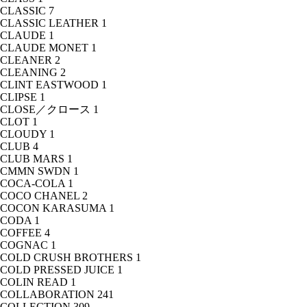
CLASSIC
7
CLASSIC LEATHER
1
CLAUDE
1
CLAUDE MONET
1
CLEANER
2
CLEANING
2
CLINT EASTWOOD
1
CLIPSE
1
CLOSE／クロース
1
CLOT
1
CLOUDY
1
CLUB
4
CLUB MARS
1
CMMN SWDN
1
COCA-COLA
1
COCO CHANEL
2
COCON KARASUMA
1
CODA
1
COFFEE
4
COGNAC
1
COLD CRUSH BROTHERS
1
COLD PRESSED JUICE
1
COLIN READ
1
COLLABORATION
241
COLLECTION
309