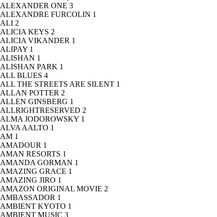
ALEXANDER ONE
3
ALEXANDRE FURCOLIN
1
ALI
2
ALICIA KEYS
2
ALICIA VIKANDER
1
ALIPAY
1
ALISHAN
1
ALISHAN PARK
1
ALL BLUES
4
ALL THE STREETS ARE SILENT
1
ALLAN POTTER
2
ALLEN GINSBERG
1
ALLRIGHTRESERVED
2
ALMA JODOROWSKY
1
ALVA AALTO
1
AM
1
AMADOUR
1
AMAN RESORTS
1
AMANDA GORMAN
1
AMAZING GRACE
1
AMAZING JIRO
1
AMAZON ORIGINAL MOVIE
2
AMBASSADOR
1
AMBIENT KYOTO
1
AMBIENT MUSIC
3