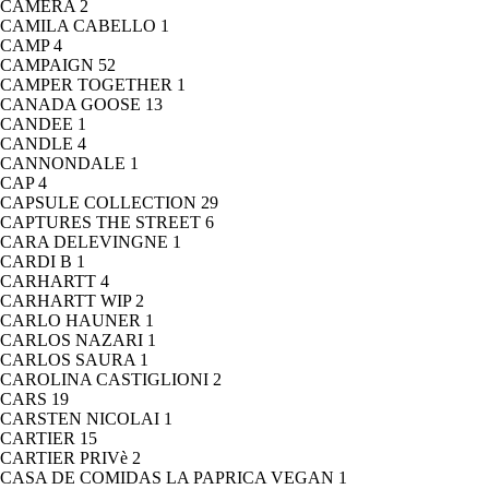
CAMERA
2
CAMILA CABELLO
1
CAMP
4
CAMPAIGN
52
CAMPER TOGETHER
1
CANADA GOOSE
13
CANDEE
1
CANDLE
4
CANNONDALE
1
CAP
4
CAPSULE COLLECTION
29
CAPTURES THE STREET
6
CARA DELEVINGNE
1
CARDI B
1
CARHARTT
4
CARHARTT WIP
2
CARLO HAUNER
1
CARLOS NAZARI
1
CARLOS SAURA
1
CAROLINA CASTIGLIONI
2
CARS
19
CARSTEN NICOLAI
1
CARTIER
15
CARTIER PRIVè
2
CASA DE COMIDAS LA PAPRICA VEGAN
1