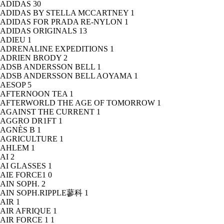
ADIDAS
30
ADIDAS BY STELLA MCCARTNEY
1
ADIDAS FOR PRADA RE-NYLON
1
ADIDAS ORIGINALS
13
ADIEU
1
ADRENALINE EXPEDITIONS
1
ADRIEN BRODY
2
ADSB ANDERSSON BELL
1
ADSB ANDERSSON BELL AOYAMA
1
AESOP
5
AFTERNOON TEA
1
AFTERWORLD THE AGE OF TOMORROW
1
AGAINST THE CURRENT
1
AGGRO DR1FT
1
AGNÈS B
1
AGRICULTURE
1
AHLEM
1
AI
2
AI GLASSES
1
AIE FORCE1
0
AIN SOPH.
2
AIN SOPH.RIPPLE蓼科
1
AIR
1
AIR AFRIQUE
1
AIR FORCE 1
1