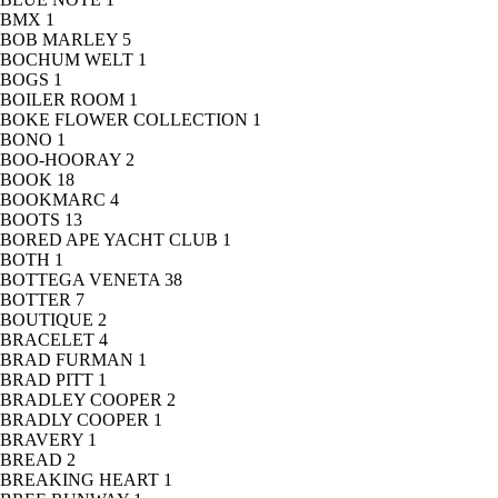
BMX
1
BOB MARLEY
5
BOCHUM WELT
1
BOGS
1
BOILER ROOM
1
BOKE FLOWER COLLECTION
1
BONO
1
BOO-HOORAY
2
BOOK
18
BOOKMARC
4
BOOTS
13
BORED APE YACHT CLUB
1
BOTH
1
BOTTEGA VENETA
38
BOTTER
7
BOUTIQUE
2
BRACELET
4
BRAD FURMAN
1
BRAD PITT
1
BRADLEY COOPER
2
BRADLY COOPER
1
BRAVERY
1
BREAD
2
BREAKING HEART
1