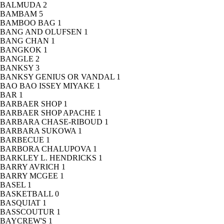
BALMUDA
2
BAMBAM
5
BAMBOO BAG
1
BANG AND OLUFSEN
1
BANG CHAN
1
BANGKOK
1
BANGLE
2
BANKSY
3
BANKSY GENIUS OR VANDAL
1
BAO BAO ISSEY MIYAKE
1
BAR
1
BARBAER SHOP
1
BARBAER SHOP APACHE
1
BARBARA CHASE-RIBOUD
1
BARBARA SUKOWA
1
BARBECUE
1
BARBORA CHALUPOVA
1
BARKLEY L. HENDRICKS
1
BARRY AVRICH
1
BARRY MCGEE
1
BASEL
1
BASKETBALL
0
BASQUIAT
1
BASSCOUTUR
1
BAYCREW'S
1