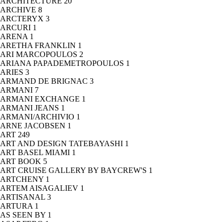
ARCHITECTURE
20
ARCHIVE
8
ARCTERYX
3
ARCURI
1
ARENA
1
ARETHA FRANKLIN
1
ARI MARCOPOULOS
2
ARIANA PAPADEMETROPOULOS
1
ARIES
3
ARMAND DE BRIGNAC
3
ARMANI
7
ARMANI EXCHANGE
1
ARMANI JEANS
1
ARMANI/ARCHIVIO
1
ARNE JACOBSEN
1
ART
249
ART AND DESIGN TATEBAYASHI
1
ART BASEL MIAMI
1
ART BOOK
5
ART CRUISE GALLERY BY BAYCREW'S
1
ARTCHENY
1
ARTEM AISAGALIEV
1
ARTISANAL
3
ARTURA
1
AS SEEN BY
1