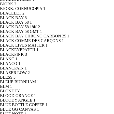
BJORK
2
BJORK: CORNUCOPIA
1
BLACELET
2
BLACK BAY
8
BLACK BAY 58
1
BLACK BAY 58 18K
2
BLACK BAY 58 GMT
1
BLACK BAY CHRONO CARBON 25
1
BLACK COMME DES GARÇONS
1
BLACK LIVES MATTER
1
BLACKEYEPATCH
1
BLACKPINK
3
BLANC
1
BLANCO
1
BLANCPAIN
1
BLAZER LOW
2
BLESS
3
BLEUE BURNHAM
1
BLM
1
BLONDEY
1
BLOOD ORANGE
1
BLOODY ANGLE
1
BLUE BOTTLE COFFEE
1
BLUE GG CANVAS
1
BLUE NOTE
1