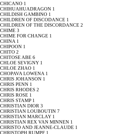
CHICANO
1
CHIHUAHUADRAGON
1
CHILDISH GAMBINO
1
CHILDREN OF DISCODANCE
1
CHILDREN OF THE DISCORDANCE
2
CHIME
3
CHIME FOR CHANGE
1
CHINA
1
CHIPOON
1
CHITO
2
CHITOSE ABE
6
CHLOE SEVIGNY
1
CHLOE ZHAO
1
CHOPAVA LOWENA
1
CHRIS JOHANSON
1
CHRIS PENN
1
CHRIS RHODES
2
CHRIS ROSE
1
CHRIS STAMP
1
CHRISTIAN DIOR
3
CHRISTIAN LOUBOUTIN
7
CHRISTIAN MARCLAY
1
CHRISTIAN REX VAN MINNEN
1
CHRISTO AND JEANNE-CLAUDE
1
CHRISTOPH RUMPF
1