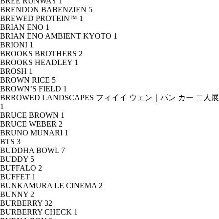
BREE RUNWAY
1
BRENDON BABENZIEN
5
BREWED PROTEIN™
1
BRIAN ENO
1
BRIAN ENO AMBIENT KYOTO
1
BRIONI
1
BROOKS BROTHERS
2
BROOKS HEADLEY
1
BROSH
1
BROWN RICE
5
BROWN’S FIELD
1
BRROWED LANDSCAPES フィイイ ウェン｜パン カー 二人展
1
BRUCE BROWN
1
BRUCE WEBER
2
BRUNO MUNARI
1
BTS
3
BUDDHA BOWL
7
BUDDY
5
BUFFALO
2
BUFFET
1
BUNKAMURA LE CINEMA
2
BUNNY
2
BURBERRY
32
BURBERRY CHECK
1