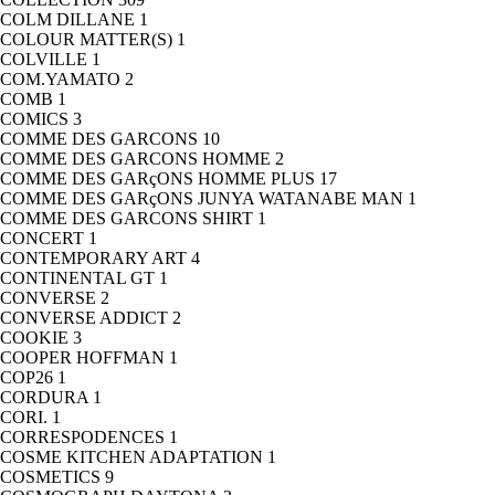
COLM DILLANE
1
COLOUR MATTER(S)
1
COLVILLE
1
COM.YAMATO
2
COMB
1
COMICS
3
COMME DES GARCONS
10
COMME DES GARCONS HOMME
2
COMME DES GARçONS HOMME PLUS
17
COMME DES GARçONS JUNYA WATANABE MAN
1
COMME DES GARCONS SHIRT
1
CONCERT
1
CONTEMPORARY ART
4
CONTINENTAL GT
1
CONVERSE
2
CONVERSE ADDICT
2
COOKIE
3
COOPER HOFFMAN
1
COP26
1
CORDURA
1
CORI.
1
CORRESPODENCES
1
COSME KITCHEN ADAPTATION
1
COSMETICS
9