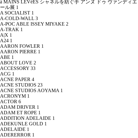
à MAINS LEVéES シャネルを紡ぐ手 アンヌ ドゥ ヴァンディエ
ール展
1
A SOCIALIST
1
A-COLD-WALL
3
A-POC ABLE ISSEY MIYAKE
2
A-TRAK
1
A|X
1
A24
1
AARON FOWLER
1
AARON PIERRE
1
ABE
1
ABOUT LOVE
2
ACCESSORY
33
ACG
1
ACNE PAPER
4
ACNE STUDIOS
23
ACNE STUDIOS AOYAMA
1
ACRONYM
1
ACTOR
6
ADAM DRIVER
1
ADAM ET ROPE
1
ADDITION ADELAIDE
1
ADEKUNLE GOLD
1
ADELAIDE
1
ADERERROR
1