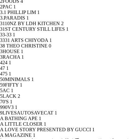
2FOODS
4
2PAC
1
3.1 PHILLIP LIM
1
3.PARADIS
1
3110NZ BY LDH KITCHEN
2
31ST CENTURY STILL LIFES
1
33-33
1
3331 ARTS CHIYODA
1
38 THEO CHRISTINE
0
3HOUSE
1
3RACHA
1
424
1
47
1
475
1
50MINIMALS
1
59FIFTY
1
5AC
1
5LACK
2
70'S
1
990V3
1
9LIVESAUTOSAVECAT
1
A BATHING APE
1
A LITTLE CLOSER
1
A LOVE STORY PRESENTED BY GUCCI
1
A MAGAZINE
1