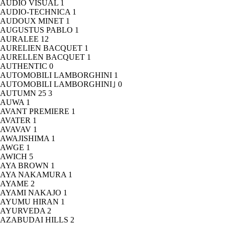
AUDIO VISUAL
1
AUDIO-TECHNICA
1
AUDOUX MINET
1
AUGUSTUS PABLO
1
AURALEE
12
AURELIEN BACQUET
1
AURELLEN BACQUET
1
AUTHENTIC
0
AUTOMOBILI LAMBORGHINI
1
AUTOMOBILI LAMBORGHINI｣
0
AUTUMN 25
3
AUWA
1
AVANT PREMIERE
1
AVATER
1
AVAVAV
1
AWAJISHIMA
1
AWGE
1
AWICH
5
AYA BROWN
1
AYA NAKAMURA
1
AYAME
2
AYAMI NAKAJO
1
AYUMU HIRAN
1
AYURVEDA
2
AZABUDAI HILLS
2