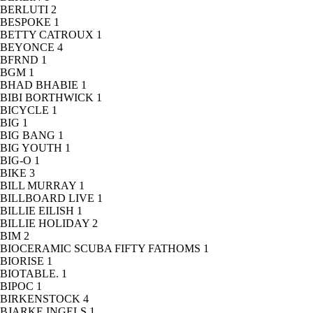
BERLUTI
2
BESPOKE
1
BETTY CATROUX
1
BEYONCE
4
BFRND
1
BGM
1
BHAD BHABIE
1
BIBI BORTHWICK
1
BICYCLE
1
BIG
1
BIG BANG
1
BIG YOUTH
1
BIG-O
1
BIKE
3
BILL MURRAY
1
BILLBOARD LIVE
1
BILLIE EILISH
1
BILLIE HOLIDAY
2
BIM
2
BIOCERAMIC SCUBA FIFTY FATHOMS
1
BIORISE
1
BIOTABLE.
1
BIPOC
1
BIRKENSTOCK
4
BJARKE INGELS
1