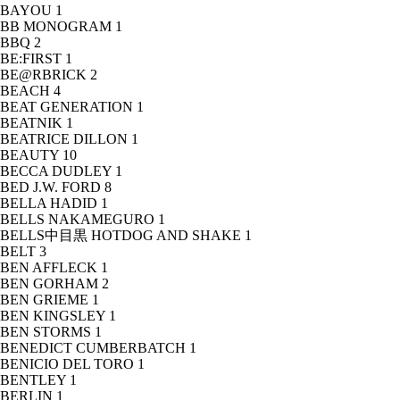
BAYOU
1
BB MONOGRAM
1
BBQ
2
BE:FIRST
1
BE@RBRICK
2
BEACH
4
BEAT GENERATION
1
BEATNIK
1
BEATRICE DILLON
1
BEAUTY
10
BECCA DUDLEY
1
BED J.W. FORD
8
BELLA HADID
1
BELLS NAKAMEGURO
1
BELLS中目黒 HOTDOG AND SHAKE
1
BELT
3
BEN AFFLECK
1
BEN GORHAM
2
BEN GRIEME
1
BEN KINGSLEY
1
BEN STORMS
1
BENEDICT CUMBERBATCH
1
BENICIO DEL TORO
1
BENTLEY
1
BERLIN
1