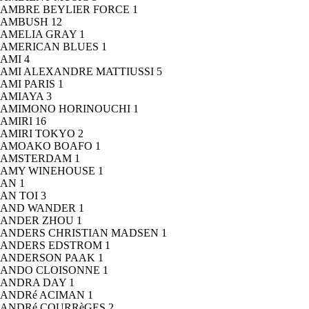
AMBRE BEYLIER FORCE
1
AMBUSH
12
AMELIA GRAY
1
AMERICAN BLUES
1
AMI
4
AMI ALEXANDRE MATTIUSSI
5
AMI PARIS
1
AMIAYA
3
AMIMONO HORINOUCHI
1
AMIRI
16
AMIRI TOKYO
2
AMOAKO BOAFO
1
AMSTERDAM
1
AMY WINEHOUSE
1
AN
1
AN TOI
3
AND WANDER
1
ANDER ZHOU
1
ANDERS CHRISTIAN MADSEN
1
ANDERS EDSTROM
1
ANDERSON PAAK
1
ANDO CLOISONNE
1
ANDRA DAY
1
ANDRé ACIMAN
1
ANDRé COURRèGES
2