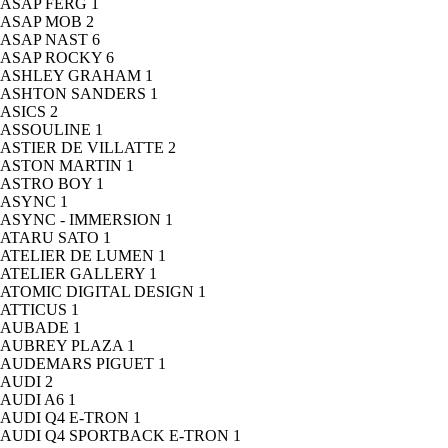
ASAP FERG
1
ASAP MOB
2
ASAP NAST
6
ASAP ROCKY
6
ASHLEY GRAHAM
1
ASHTON SANDERS
1
ASICS
2
ASSOULINE
1
ASTIER DE VILLATTE
2
ASTON MARTIN
1
ASTRO BOY
1
ASYNC
1
ASYNC - IMMERSION
1
ATARU SATO
1
ATELIER DE LUMEN
1
ATELIER GALLERY
1
ATOMIC DIGITAL DESIGN
1
ATTICUS
1
AUBADE
1
AUBREY PLAZA
1
AUDEMARS PIGUET
1
AUDI
2
AUDI A6
1
AUDI Q4 E-TRON
1
AUDI Q4 SPORTBACK E-TRON
1