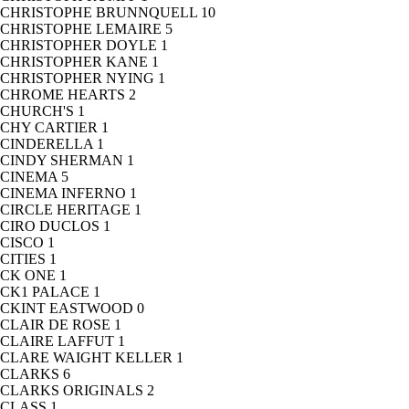
CHRISTOPHE BRUNNQUELL
10
CHRISTOPHE LEMAIRE
5
CHRISTOPHER DOYLE
1
CHRISTOPHER KANE
1
CHRISTOPHER NYING
1
CHROME HEARTS
2
CHURCH'S
1
CHY CARTIER
1
CINDERELLA
1
CINDY SHERMAN
1
CINEMA
5
CINEMA INFERNO
1
CIRCLE HERITAGE
1
CIRO DUCLOS
1
CISCO
1
CITIES
1
CK ONE
1
CK1 PALACE
1
CKINT EASTWOOD
0
CLAIR DE ROSE
1
CLAIRE LAFFUT
1
CLARE WAIGHT KELLER
1
CLARKS
6
CLARKS ORIGINALS
2
CLASS
1