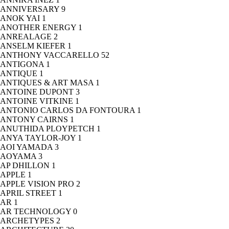
ANNIVERSARY
9
ANOK YAI
1
ANOTHER ENERGY
1
ANREALAGE
2
ANSELM KIEFER
1
ANTHONY VACCARELLO
52
ANTIGONA
1
ANTIQUE
1
ANTIQUES & ART MASA
1
ANTOINE DUPONT
3
ANTOINE VITKINE
1
ANTONIO CARLOS DA FONTOURA
1
ANTONY CAIRNS
1
ANUTHIDA PLOYPETCH
1
ANYA TAYLOR-JOY
1
AOI YAMADA
3
AOYAMA
3
AP DHILLON
1
APPLE
1
APPLE VISION PRO
2
APRIL STREET
1
AR
1
AR TECHNOLOGY
0
ARCHETYPES
2