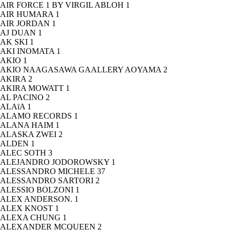
AIR FORCE 1 BY VIRGIL ABLOH
1
AIR HUMARA
1
AIR JORDAN
1
AJ DUAN
1
AK SKI
1
AKI INOMATA
1
AKIO
1
AKIO NAAGASAWA GAALLERY AOYAMA
2
AKIRA
2
AKIRA MOWATT
1
AL PACINO
2
ALAïA
1
ALAMO RECORDS
1
ALANA HAIM
1
ALASKA ZWEI
2
ALDEN
1
ALEC SOTH
3
ALEJANDRO JODOROWSKY
1
ALESSANDRO MICHELE
37
ALESSANDRO SARTORI
2
ALESSIO BOLZONI
1
ALEX ANDERSON.
1
ALEX KNOST
1
ALEXA CHUNG
1
ALEXANDER MCQUEEN
2