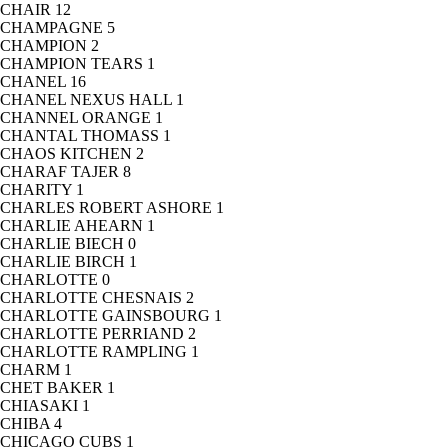
CHAIR
12
CHAMPAGNE
5
CHAMPION
2
CHAMPION TEARS
1
CHANEL
16
CHANEL NEXUS HALL
1
CHANNEL ORANGE
1
CHANTAL THOMASS
1
CHAOS KITCHEN
2
CHARAF TAJER
8
CHARITY
1
CHARLES ROBERT ASHORE
1
CHARLIE AHEARN
1
CHARLIE BIECH
0
CHARLIE BIRCH
1
CHARLOTTE
0
CHARLOTTE CHESNAIS
2
CHARLOTTE GAINSBOURG
1
CHARLOTTE PERRIAND
2
CHARLOTTE RAMPLING
1
CHARM
1
CHET BAKER
1
CHIASAKI
1
CHIBA
4
CHICAGO CUBS
1