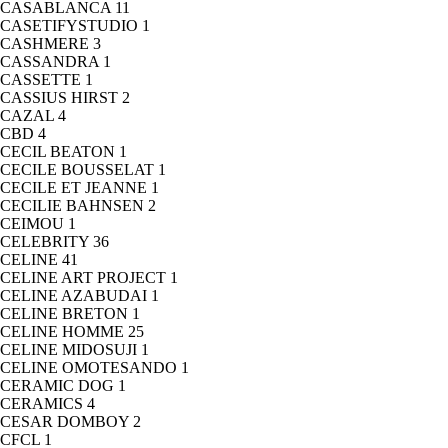
CASABLANCA
11
CASETIFYSTUDIO
1
CASHMERE
3
CASSANDRA
1
CASSETTE
1
CASSIUS HIRST
2
CAZAL
4
CBD
4
CECIL BEATON
1
CECILE BOUSSELAT
1
CECILE ET JEANNE
1
CECILIE BAHNSEN
2
CEIMOU
1
CELEBRITY
36
CELINE
41
CELINE ART PROJECT
1
CELINE AZABUDAI
1
CELINE BRETON
1
CELINE HOMME
25
CELINE MIDOSUJI
1
CELINE OMOTESANDO
1
CERAMIC DOG
1
CERAMICS
4
CESAR DOMBOY
2
CFCL
1