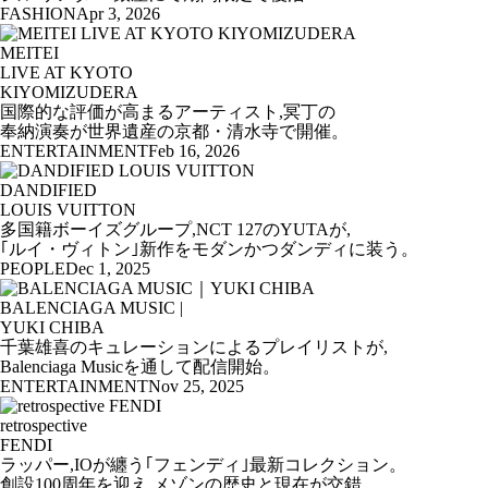
FASHION
Apr 3, 2026
MEITEI
LIVE AT KYOTO
KIYOMIZUDERA
国際的な評価が高まるアーティスト,冥丁の
奉納演奏が世界遺産の京都・清水寺で開催。
ENTERTAINMENT
Feb 16, 2026
DANDIFIED
LOUIS VUITTON
多国籍ボーイズグループ,NCT 127のYUTAが,
｢ルイ・ヴィトン｣新作をモダンかつダンディに装う。
PEOPLE
Dec 1, 2025
BALENCIAGA MUSIC |
YUKI CHIBA
千葉雄喜のキュレーションによるプレイリストが,
Balenciaga Musicを通して配信開始。
ENTERTAINMENT
Nov 25, 2025
retrospective
FENDI
ラッパー,IOが纏う｢フェンディ｣最新コレクション。
創設100周年を迎え,メゾンの歴史と現在が交錯。