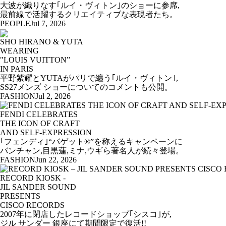
大波が織りなす｢ルイ・ヴィトン｣のショーに参席,
最前線で活躍するクリエイティブな表現者たち。
PEOPLE
Jul 7, 2026
SHO HIRANO & YUTA
WEARING
"LOUIS VUITTON”
IN PARIS
平野紫耀とYUTAがパリで纏う｢ルイ・ヴィトン｣,
SS27メンズ ショーについてのコメントも公開。
FASHION
Jul 2, 2026
FENDI CELEBRATES
THE ICON OF CRAFT
AND SELF-EXPRESSION
｢フェンディ｣“バゲット®”を称えるキャンペーンに
バンチャン,目黒蓮,ミナ,ウギら著名人が続々登場。
FASHION
Jun 22, 2026
RECORD KIOSK -
JIL SANDER SOUND
PRESENTS
CISCO RECORDS
2007年に閉店したレコードショップ｢シスコ｣が,
ジル サンダー 銀座にて期間限定で復活!!