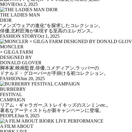
MOVIE
Oct 2, 2025
THE LADIES MAN
DIOR
“メンズウェアの進化”を探求したコレクション。
俳優,北村匠海が体現する至高のエレガンス。
FASHION STORY
Oct 1, 2025
MONCLER
× GILGA FARM
DESIGNED BY
DONALD GLOVER
脚本家,映画監督,俳優,コメディアン,ラッパーの
ドナルド・グローバーが手掛ける初コレクション。
FASHION
Jun 20, 2025
BURBERRY
FESTIVAL
CAMPAIGN
リアム・ギャラガー,ストレイキッズのスンミンetc.,
著名なアーティストらが新キャンペーンに登場。
PEOPLE
Jun 9, 2025
A FILM ABOUT
BJORK LIVE