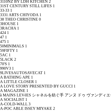
3110NZ BY LDH KITCHEN
2
31ST CENTURY STILL LIFES
1
33-33
1
3331 ARTS CHIYODA
1
38 THEO CHRISTINE
0
3HOUSE
1
3RACHA
1
424
1
47
1
475
1
50MINIMALS
1
59FIFTY
1
5AC
1
5LACK
2
70'S
1
990V3
1
9LIVESAUTOSAVECAT
1
A BATHING APE
1
A LITTLE CLOSER
1
A LOVE STORY PRESENTED BY GUCCI
1
A MAGAZINE
1
à MAINS LEVéES シャネルを紡ぐ手 アンヌ ドゥ ヴァンデ
A SOCIALIST
1
A-COLD-WALL
3
A-POC ABLE ISSEY MIYAKE
2