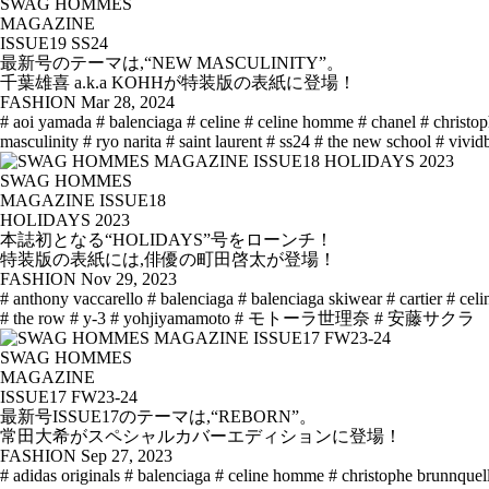
SWAG HOMMES
MAGAZINE
ISSUE19 SS24
最新号のテーマは,“NEW MASCULINITY”。
千葉雄喜 a.k.a KOHHが特装版の表紙に登場！
FASHION
Mar 28, 2024
# aoi yamada
# balenciaga
# celine
# celine homme
# chanel
# christo
masculinity
# ryo narita
# saint laurent
# ss24
# the new school
# vivid
SWAG HOMMES
MAGAZINE ISSUE18
HOLIDAYS 2023
本誌初となる“HOLIDAYS”号をローンチ！
特装版の表紙には,俳優の町田啓太が登場！
FASHION
Nov 29, 2023
# anthony vaccarello
# balenciaga
# balenciaga skiwear
# cartier
# celi
# the row
# y-3
# yohjiyamamoto
# モトーラ世理奈
# 安藤サクラ
SWAG HOMMES
MAGAZINE
ISSUE17 FW23-24
最新号ISSUE17のテーマは,“REBORN”。
常田大希がスペシャルカバーエディションに登場！
FASHION
Sep 27, 2023
# adidas originals
# balenciaga
# celine homme
# christophe brunnquel