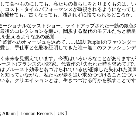
して食べものにしても、私たちの暮らしをとりまくものは、い
、コスト・タイムパフォーマンスが重視されるようになってし
え色褪せても、古くなっても、壊されずに捨てられるどころか
エモーショナルなラストショー。ライトアップされた一筋の銀色
た最後のコレクションを纏い、闊歩する歴代のモデルたちと新
流れを超えるようなあの感覚……。
監督へのオマージュを込めて……仏誌｢Purple｣のファウン
愛し、手仕事と色彩を証明してきた唯一無二のファッションデ
同じく未来を見据えています。今夜はいろいろなことがあります
プルースト(フランスの小説家。代表作の｢失われた時を求めて
はプルースト効果と名づけられている)が想像した失われた楽園
と知っていながら、私たちが夢を追い求めつづけることについ
いる。クリエイションとは、生きつづける何かを残すことです
l, LP, Album｜London Records｜UK］