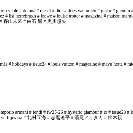
ario vitale
# demna
# diesel
# dior
# dries van noten
# g-star
# glenn ma
dez
# lisi herrebrugh
# loewe
# louise trotter
# magazine
# maison margi
# 森山未來
# 白石 聖
# 黒川想矢
rmès
# holidays
# issue24
# louis vuitton
# magazine
# mayu hotta
# mi
emporio armani
# fendi
# fw25-26
# hysteric glamour
# io
# issue23
# l
 yu fujiwara
# 北村匠海
# 志麿遼平
# 濱尾ノリタカ
# 鈴木親