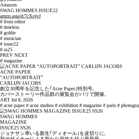
Amazon
SWAG HOMMES ISSUE22
amzn.asia/d/7cXojvJ
# from editor
# timeless
# goldie
# musician
# issue22
# ss25
PREV
NEXT
# magazine
ACNE PAPER
"AUTOPORTRAIT”
CARLIJN JACOBS
創立30周年を記念した｢Acne Paper｣特別号,
カバーストーリー作品群の展覧会がパリで開催。
ART
Jul 8, 2026
# acne paper
# acne studios
# exhibition
# magazine
# paris
# photogr
SWAG HOMMES
MAGAZINE
ISSUE25 SS26
ジョナサン率いる新生｢ディオール｣を皮切りに,
新デザイナーによる新たな息吹を紡ぐ最新号。