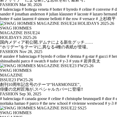
FASHION
Mar 30, 2026
# balenciaga
# bottega veneta
# botter
# byredo
# celine
# converse
# d
sander
# jonathan anderson
# julian klausner
# lacoste
# lazaro hernan
botter
# saint laurent
# simone bellotti
# the row
# versace
# 上杉柊平
SWAG HOMMES
MAGAZINE ISSUE24
HOLIDAYS 2025-26
国内メディア初公開,デムナによる新生グッチ……
“ホリデー”をテーマに,異なる4種の表紙が登場。
FASHION
Nov 28, 2025
# auralee
# balenciaga
# byredo
# celine
# demna
# g-star
# gucci
# he
shinsaibashi parco
# swatch
# tudor
# y-3
# yuta
# 岩井良太
SWAG HOMMES
MAGAZINE
ISSUE23 FW25-26
創刊10周年記念号のテーマ“HARMONIZE”。
俳優の北村匠海が,スペシャルカバーに登場!!
FASHION
Sep 30, 2025
# balenciaga
# canada goose
# celine
# christophe brunnquell
# dior
# 
noritaka hamao
# parco
# the new school
# vivienne westwood
# y-3
#
SWAG HOMMES