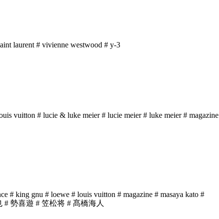
aint laurent
# vivienne westwood
# y-3
ouis vuitton
# lucie & luke meier
# lucie meier
# luke meier
# magazine
nce
# king gnu
# loewe
# louis vuitton
# magazine
# masaya kato
#
也
# 勢喜遊
# 笠松将
# 髙橋海人