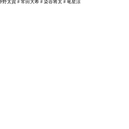
 仲野太賀
# 常田大希
# 染谷将太
# 竜星涼