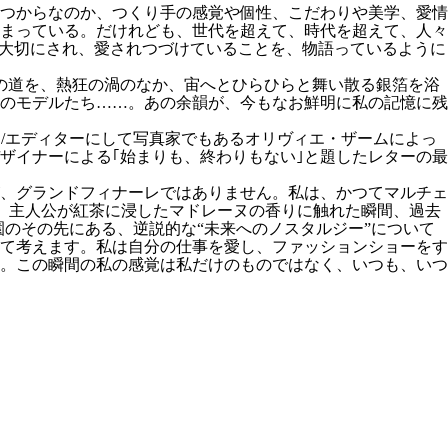
つからなのか、つくり手の感覚や個性、こだわりや美学、愛情
まっている。だけれども、世代を超えて、時代を超えて、人々
、大切にされ、愛されつづけていることを、物語っているように
の道を、熱狂の渦のなか、宙へとひらひらと舞い散る銀箔を浴
星のモデルたち……。あの余韻が、今もなお鮮明に私の記憶に残
ダー/エディターにして写真家でもあるオリヴィエ・ザームによっ
ザイナーによる｢始まりも、終わりもない｣と題したレターの最
が、グランドフィナーレではありません。私は、かつてマルチェ
｣で、主人公が紅茶に浸したマドレーヌの香りに触れた瞬間、過去
のその先にある、逆説的な“未来へのノスタルジー”について
て考えます。私は自分の仕事を愛し、ファッションショーをす
。この瞬間の私の感覚は私だけのものではなく、いつも、いつ