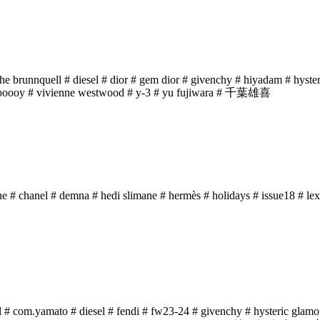
phe brunnquell
# diesel
# dior
# gem dior
# givenchy
# hiyadam
# hyste
boooy
# vivienne westwood
# y-3
# yu fujiwara
# 千葉雄喜
ne
# chanel
# demna
# hedi slimane
# hermès
# holidays
# issue18
# lex
l
# com.yamato
# diesel
# fendi
# fw23-24
# givenchy
# hysteric glamo