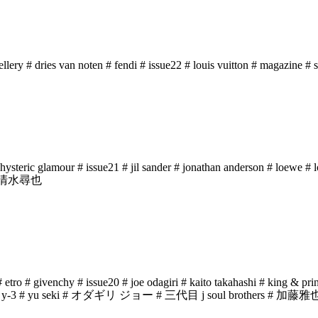
ellery
# dries van noten
# fendi
# issue22
# louis vuitton
# magazine
# s
 hysteric glamour
# issue21
# jil sander
# jonathan anderson
# loewe
# l
 清水尋也
# etro
# givenchy
# issue20
# joe odagiri
# kaito takahashi
# king & pri
 y-3
# yu seki
# オダギリ ジョー
# 三代目 j soul brothers
# 加藤雅