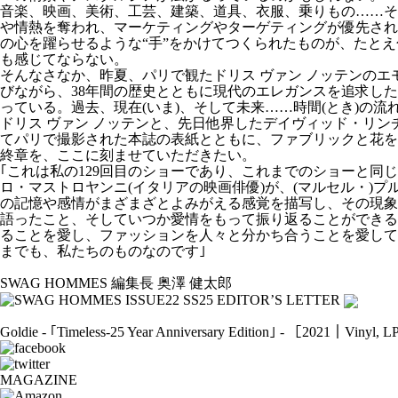
音楽、映画、美術、工芸、建築、道具、衣服、乗りもの……そ
や情熱を奪われ、マーケティングやターゲティングが優先され
の心を躍らせるような“手”をかけてつくられたものが、たと
も感じてならない。
そんなさなか、昨夏、パリで観たドリス ヴァン ノッテンの
びながら、38年間の歴史とともに現代のエレガンスを追求し
っている。過去、現在(いま)、そして未来……時間(とき)の
ドリス ヴァン ノッテンと、先日他界したデイヴィッド・リンチ
てパリで撮影された本誌の表紙とともに、ファブリックと花を
終章を、ここに刻ませていただきたい。
｢これは私の129回目のショーであり、これまでのショーと
ロ・マストロヤンニ(イタリアの映画俳優)が、(マルセル・)
の記憶や感情がまざまざとよみがえる感覚を描写し、その現象
語ったこと、そしていつか愛情をもって振り返ることができる
ることを愛し、ファッションを人々と分かち合うことを愛して
までも、私たちのものなのです｣
SWAG HOMMES 編集長 奥澤 健太郎
Goldie - ｢Timeless-25 Year Anniversary Edition｣ - ［2021｜Viny
MAGAZINE