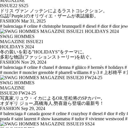
MAGAZINE
ISSUE22 SS25
ドリス ヴァン ノッテンによるラストコレクション。
仏誌｢Purple｣のオリヴィエ・ザームが表誌撮影。
FASHION
Mar 31, 2025
# balenciaga
# celine
# christophe brunnquell
# diesel
# dior
# dior jew
SWAG HOMMES
MAGAZINE ISSUE21
HOLIDAYS 2024
冬の装いを彩る”HOLIDAYS”をテーマに,
多彩な物語(ファッションストーリー)を紡ぐ。
FASHION
Nov 29, 2024
# balenciaga
# celine
# chanel
# demna
# gliiico
# hermès
# holidays
#
# moncler
# moncler grenoble
# pharrell williams
# y-3
# 上杉柊平
#
SWAG HOMMES
MAGAZINE
ISSUE20 FW24-25
写真家,リュウ・イカによるOR,笠松将のSPカバー,
オダギリ ジョー,髙橋海人,勢喜遊ら登場の最新号！
FASHION
Sep 29, 2024
# balenciaga
# canada goose
# celine
# crazyboy
# diesel
# dior
# elly
prada
# saint laurent
# show kasamatsu
# tudor
# vivienne westwood
#