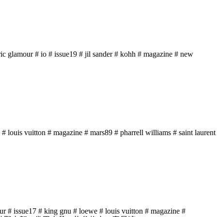
ric glamour
# io
# issue19
# jil sander
# kohh
# magazine
# new
# louis vuitton
# magazine
# mars89
# pharrell williams
# saint laurent
ur
# issue17
# king gnu
# loewe
# louis vuitton
# magazine
#