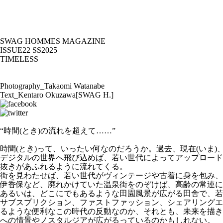
SWAG HOMMES MAGAZINE
ISSUE22 SS2025
TIMELESS
Photography_Takaomi Watanabe
Text_Kentaro Okuzawa[SWAG H.]
“時間(とき)の流れを超えて……”
時間(とき)って、いったい何なのだろうか。過去、現在(いま
デジタルの世界へ飛び込めば、若い世代によってアップロードさ
抜きがあふれるように流れてくる。
街を見わたせば、若い世代がヴィンテージや古着に身を包み、
伊香保など、廃れかけていた温泉街をのぞけば、高齢の常連に
あるいは、どこにでもあるような田園風景が広がる田舎で、若
サブスプリクション、ファストファッション、シェアリングエ
るような便利なこの時代の反動なのか、それとも、未来を描き
への情景やノスタルジアが広がるっているのかもしれない。