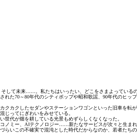
)、そして未来……。私たちはいったい、どこをさまよっている
れた70～80年代のシティポップや昭和歌謡、90年代のヒッ
カクカクしたセダンやステーションワゴンといった旧車を転が
混じってにぎわいをみせている。
い世代が畑を耕している光景もめずらしくなくなった。
コノミー、AIテクノロジー……新たなサービスが次々と生ま
づらいこの不確実で混沌とした時代だからなのか、若者たちの