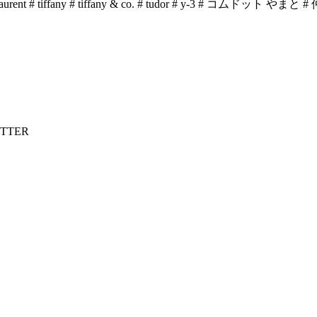
laurent
# tiffany
# tiffany & co.
# tudor
# y-3
# コムドット やまと
#