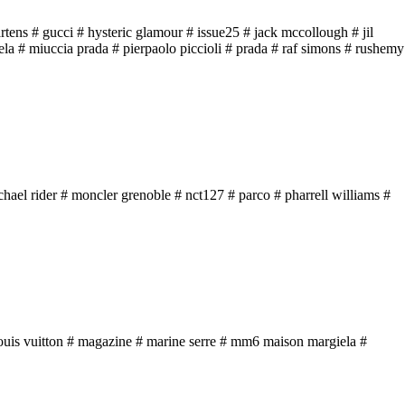
rtens
# gucci
# hysteric glamour
# issue25
# jack mccollough
# jil
ela
# miuccia prada
# pierpaolo piccioli
# prada
# raf simons
# rushemy
chael rider
# moncler grenoble
# nct127
# parco
# pharrell williams
#
ouis vuitton
# magazine
# marine serre
# mm6 maison margiela
#