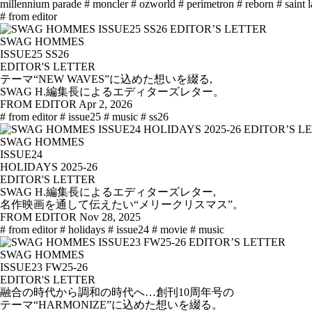
millennium parade
# moncler
# ozworld
# perimetron
# reborn
# saint 
# from editor
SWAG HOMMES
ISSUE25 SS26
EDITOR'S LETTER
テーマ“NEW WAVES”に込めた想いを綴る,
SWAG H.編集長によるエディターズレター。
FROM EDITOR
Apr 2, 2026
# from editor
# issue25
# music
# ss26
SWAG HOMMES
ISSUE24
HOLIDAYS 2025-26
EDITOR'S LETTER
SWAG H.編集長によるエディターズレター,
名作映画を通して伝えたい“メリークリスマス”。
FROM EDITOR
Nov 28, 2025
# from editor
# holidays
# issue24
# movie
# music
SWAG HOMMES
ISSUE23 FW25-26
EDITOR'S LETTER
融合の時代から調和の時代へ…創刊10周年号の
テーマ“HARMONIZE”に込めた想いを綴る。