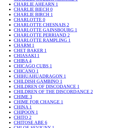
CHARLIE AHEARN
1
CHARLIE BIECH
0
CHARLIE BIRCH
1
CHARLOTTE
0
CHARLOTTE CHESNAIS
2
CHARLOTTE GAINSBOURG
1
CHARLOTTE PERRIAND
2
CHARLOTTE RAMPLING
1
CHARM
1
CHET BAKER
1
CHIASAKI
1
CHIBA
4
CHICAGO CUBS
1
CHICANO
1
CHIHUAHUADRAGON
1
CHILDISH GAMBINO
1
CHILDREN OF DISCODANCE
1
CHILDREN OF THE DISCORDANCE
2
CHIME
3
CHIME FOR CHANGE
1
CHINA
1
CHIPOON
1
CHITO
2
CHITOSE ABE
6
CHLOE SEVIGNY
1