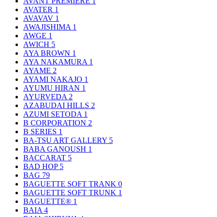
AVANT PREMIERE
1
AVATER
1
AVAVAV
1
AWAJISHIMA
1
AWGE
1
AWICH
5
AYA BROWN
1
AYA NAKAMURA
1
AYAME
2
AYAMI NAKAJO
1
AYUMU HIRAN
1
AYURVEDA
2
AZABUDAI HILLS
2
AZUMI SETODA
1
B CORPORATION
2
B SERIES
1
BA-TSU ART GALLERY
5
BABA GANOUSH
1
BACCARAT
5
BAD HOP
5
BAG
79
BAGUETTE SOFT TRANK
0
BAGUETTE SOFT TRUNK
1
BAGUETTE®
1
BAIA
4