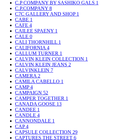
C.P COMPANY BY SASHIKO GALS
1
C.P.COMPANY
8
C7C GALLERY AND SHOP
1
CABE
1
CAFE
4
CAILEE SPAENY
1
CALE
0
CALI THORNHILL
1
CALIFORNIA
4
CALLUM TURNER
1
CALVIN KLEIN COLLECTION
1
CALVIN KLEIN JEANS
2
CALVINKLEIN
7
CAMERA
2
CAMILA CABELLO
1
CAMP
4
CAMPAIGN
52
CAMPER TOGETHER
1
CANADA GOOSE
13
CANDEE
1
CANDLE
4
CANNONDALE
1
CAP
4
CAPSULE COLLECTION
29
CAPTURES THE STREET
6