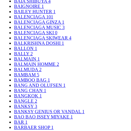
BAIA SHIBUYA
4
BAIGNOIRE
1
BAILEY HUNTER
1
BALENCIAGA
101
BALENCIAGA GINZA
1
BALENCIAGA MUSIC
3
BALENCIAGA SKI
0
BALENCIAGA SKIWEAR
4
BALKRISHNA DOSHI
1
BALLON
1
BALLY
2
BALMAIN
1
BALMAIN HOMME
2
BALMUDA
2
BAMBAM
5
BAMBOO BAG
1
BANG AND OLUFSEN
1
BANG CHAN
1
BANGKOK
1
BANGLE
2
BANKSY
3
BANKSY GENIUS OR VANDAL
1
BAO BAO ISSEY MIYAKE
1
BAR
1
BARBAER SHOP
1