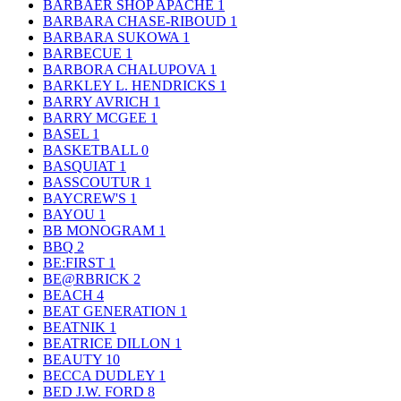
BARBAER SHOP APACHE
1
BARBARA CHASE-RIBOUD
1
BARBARA SUKOWA
1
BARBECUE
1
BARBORA CHALUPOVA
1
BARKLEY L. HENDRICKS
1
BARRY AVRICH
1
BARRY MCGEE
1
BASEL
1
BASKETBALL
0
BASQUIAT
1
BASSCOUTUR
1
BAYCREW'S
1
BAYOU
1
BB MONOGRAM
1
BBQ
2
BE:FIRST
1
BE@RBRICK
2
BEACH
4
BEAT GENERATION
1
BEATNIK
1
BEATRICE DILLON
1
BEAUTY
10
BECCA DUDLEY
1
BED J.W. FORD
8