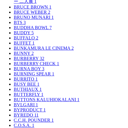
ー 二人展
1
BRUCE BROWN
1
BRUCE WEBER
2
BRUNO MUNARI
1
BTS
3
BUDDHA BOWL
7
BUDDY
5
BUFFALO
2
BUFFET
1
BUNKAMURA LE CINEMA
2
BUNNY
2
BURBERRY
32
BURBERRY CHECK
1
BURNA BOY
3
BURNING SPEAR
1
BURRITO
1
BUSY BEE
1
BUTHIAUX
1
BUTTERFLY
1
BUTTONS KALUHIOKALANI
1
BVLGARI
1
BYPRODUCT
1
BYREDO
11
C.C.H. POUNDER
1
C.O.S.A.
1