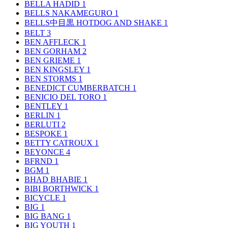
BELLA HADID
1
BELLS NAKAMEGURO
1
BELLS中目黒 HOTDOG AND SHAKE
1
BELT
3
BEN AFFLECK
1
BEN GORHAM
2
BEN GRIEME
1
BEN KINGSLEY
1
BEN STORMS
1
BENEDICT CUMBERBATCH
1
BENICIO DEL TORO
1
BENTLEY
1
BERLIN
1
BERLUTI
2
BESPOKE
1
BETTY CATROUX
1
BEYONCE
4
BFRND
1
BGM
1
BHAD BHABIE
1
BIBI BORTHWICK
1
BICYCLE
1
BIG
1
BIG BANG
1
BIG YOUTH
1