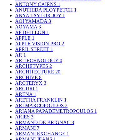
ANTONY CAIRNS
1
ANUTHIDA PLOYPETCH
1
ANYA TAYLOR-JOY
1
AOI YAMADA
3
AOYAMA
3
AP DHILLON
1
APPLE
1
APPLE VISION PRO
2
APRIL STREET
1
AR
1
AR TECHNOLOGY
0
ARCHETYPES
2
ARCHITECTURE
20
ARCHIVE
8
ARCTERYX
3
ARCURI
1
ARENA
1
ARETHA FRANKLIN
1
ARI MARCOPOULOS
2
ARIANA PAPADEMETROPOULOS
1
ARIES
3
ARMAND DE BRIGNAC
3
ARMANI
7
ARMANI EXCHANGE
1
ARMANI JEANS
1