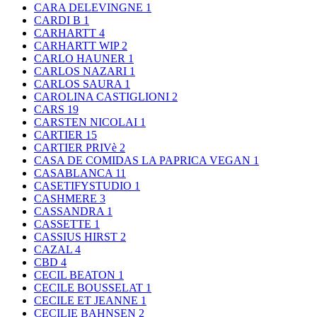
CARA DELEVINGNE
1
CARDI B
1
CARHARTT
4
CARHARTT WIP
2
CARLO HAUNER
1
CARLOS NAZARI
1
CARLOS SAURA
1
CAROLINA CASTIGLIONI
2
CARS
19
CARSTEN NICOLAI
1
CARTIER
15
CARTIER PRIVè
2
CASA DE COMIDAS LA PAPRICA VEGAN
1
CASABLANCA
11
CASETIFYSTUDIO
1
CASHMERE
3
CASSANDRA
1
CASSETTE
1
CASSIUS HIRST
2
CAZAL
4
CBD
4
CECIL BEATON
1
CECILE BOUSSELAT
1
CECILE ET JEANNE
1
CECILIE BAHNSEN
2