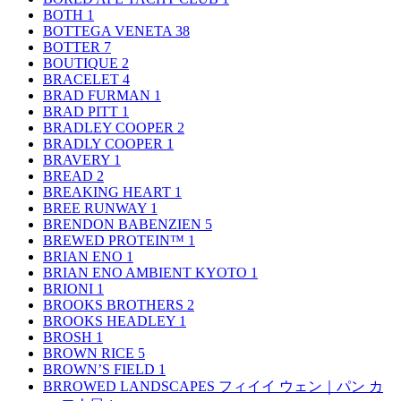
BOTH
1
BOTTEGA VENETA
38
BOTTER
7
BOUTIQUE
2
BRACELET
4
BRAD FURMAN
1
BRAD PITT
1
BRADLEY COOPER
2
BRADLY COOPER
1
BRAVERY
1
BREAD
2
BREAKING HEART
1
BREE RUNWAY
1
BRENDON BABENZIEN
5
BREWED PROTEIN™
1
BRIAN ENO
1
BRIAN ENO AMBIENT KYOTO
1
BRIONI
1
BROOKS BROTHERS
2
BROOKS HEADLEY
1
BROSH
1
BROWN RICE
5
BROWN’S FIELD
1
BRROWED LANDSCAPES フィイイ ウェン｜パン カ