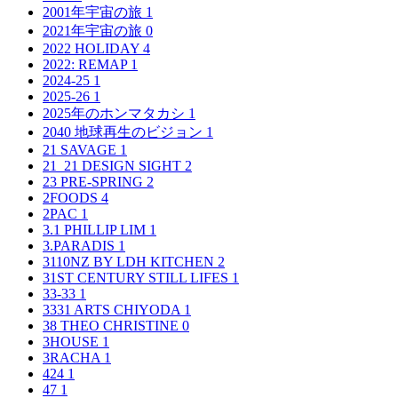
2001年宇宙の旅
1
2021年宇宙の旅
0
2022 HOLIDAY
4
2022: REMAP
1
2024-25
1
2025-26
1
2025年のホンマタカシ
1
2040 地球再生のビジョン
1
21 SAVAGE
1
21_21 DESIGN SIGHT
2
23 PRE-SPRING
2
2FOODS
4
2PAC
1
3.1 PHILLIP LIM
1
3.PARADIS
1
3110NZ BY LDH KITCHEN
2
31ST CENTURY STILL LIFES
1
33-33
1
3331 ARTS CHIYODA
1
38 THEO CHRISTINE
0
3HOUSE
1
3RACHA
1
424
1
47
1