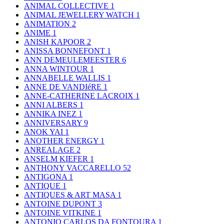
ANIMAL COLLECTIVE
1
ANIMAL JEWELLERY WATCH
1
ANIMATION
2
ANIME
1
ANISH KAPOOR
2
ANISSA BONNEFONT
1
ANN DEMEULEMEESTER
6
ANNA WINTOUR
1
ANNABELLE WALLIS
1
ANNE DE VANDIéRE
1
ANNE-CATHERINE LACROIX
1
ANNI ALBERS
1
ANNIKA INEZ
1
ANNIVERSARY
9
ANOK YAI
1
ANOTHER ENERGY
1
ANREALAGE
2
ANSELM KIEFER
1
ANTHONY VACCARELLO
52
ANTIGONA
1
ANTIQUE
1
ANTIQUES & ART MASA
1
ANTOINE DUPONT
3
ANTOINE VITKINE
1
ANTONIO CARLOS DA FONTOURA
1