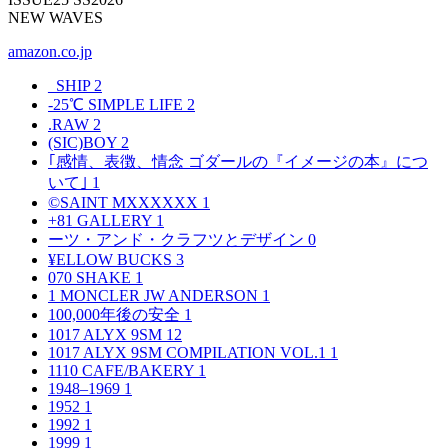
NEW WAVES
amazon.co.jp
_SHIP
2
-25℃ SIMPLE LIFE
2
.RAW
2
(SIC)BOY
2
｢感情、表徴、情念 ゴダールの『イメージの本』につ
いて｣
1
©SAINT MXXXXXX
1
+81 GALLERY
1
ーツ・アンド・クラフツとデザイン
0
¥ELLOW BUCKS
3
070 SHAKE
1
1 MONCLER JW ANDERSON
1
100,000年後の安全
1
1017 ALYX 9SM
12
1017 ALYX 9SM COMPILATION VOL.1
1
1110 CAFE/BAKERY
1
1948–1969
1
1952
1
1992
1
1999
1