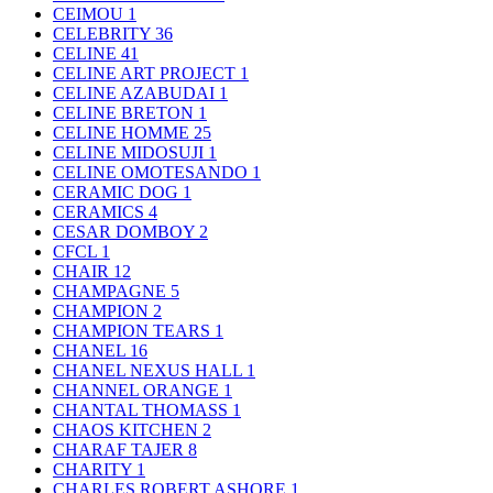
CEIMOU
1
CELEBRITY
36
CELINE
41
CELINE ART PROJECT
1
CELINE AZABUDAI
1
CELINE BRETON
1
CELINE HOMME
25
CELINE MIDOSUJI
1
CELINE OMOTESANDO
1
CERAMIC DOG
1
CERAMICS
4
CESAR DOMBOY
2
CFCL
1
CHAIR
12
CHAMPAGNE
5
CHAMPION
2
CHAMPION TEARS
1
CHANEL
16
CHANEL NEXUS HALL
1
CHANNEL ORANGE
1
CHANTAL THOMASS
1
CHAOS KITCHEN
2
CHARAF TAJER
8
CHARITY
1
CHARLES ROBERT ASHORE
1