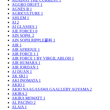
AGAINST THE CURRENT
1
AGGRO DR1FT
1
AGNÈS B
1
AGRICULTURE
1
AHLEM
1
AI
2
AI GLASSES
1
AIE FORCE1
0
AIN SOPH.
2
AIN SOPH.RIPPLE蓼科
1
AIR
1
AIR AFRIQUE
1
AIR FORCE 1
1
AIR FORCE 1 BY VIRGIL ABLOH
1
AIR HUMARA
1
AIR JORDAN
1
AJ DUAN
1
AK SKI
1
AKI INOMATA
1
AKIO
1
AKIO NAAGASAWA GAALLERY AOYAMA
2
AKIRA
2
AKIRA MOWATT
1
AL PACINO
2
ALAïA
1