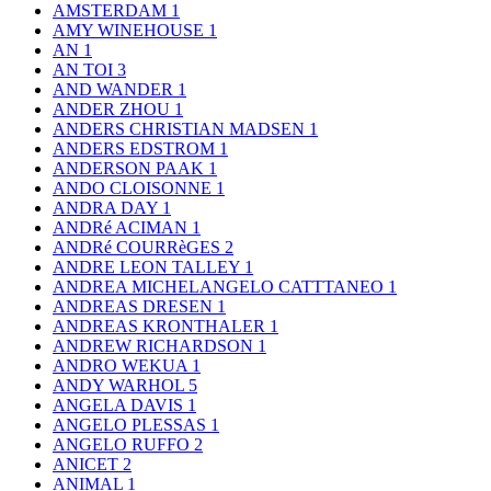
AMSTERDAM
1
AMY WINEHOUSE
1
AN
1
AN TOI
3
AND WANDER
1
ANDER ZHOU
1
ANDERS CHRISTIAN MADSEN
1
ANDERS EDSTROM
1
ANDERSON PAAK
1
ANDO CLOISONNE
1
ANDRA DAY
1
ANDRé ACIMAN
1
ANDRé COURRèGES
2
ANDRE LEON TALLEY
1
ANDREA MICHELANGELO CATTTANEO
1
ANDREAS DRESEN
1
ANDREAS KRONTHALER
1
ANDREW RICHARDSON
1
ANDRO WEKUA
1
ANDY WARHOL
5
ANGELA DAVIS
1
ANGELO PLESSAS
1
ANGELO RUFFO
2
ANICET
2
ANIMAL
1