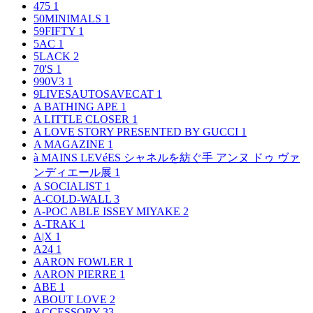
475
1
50MINIMALS
1
59FIFTY
1
5AC
1
5LACK
2
70'S
1
990V3
1
9LIVESAUTOSAVECAT
1
A BATHING APE
1
A LITTLE CLOSER
1
A LOVE STORY PRESENTED BY GUCCI
1
A MAGAZINE
1
à MAINS LEVéES シャネルを紡ぐ手 アンヌ ドゥ ヴァ
ンディエール展
1
A SOCIALIST
1
A-COLD-WALL
3
A-POC ABLE ISSEY MIYAKE
2
A-TRAK
1
A|X
1
A24
1
AARON FOWLER
1
AARON PIERRE
1
ABE
1
ABOUT LOVE
2
ACCESSORY
33