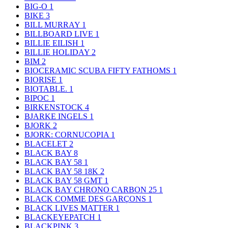
BIG-O
1
BIKE
3
BILL MURRAY
1
BILLBOARD LIVE
1
BILLIE EILISH
1
BILLIE HOLIDAY
2
BIM
2
BIOCERAMIC SCUBA FIFTY FATHOMS
1
BIORISE
1
BIOTABLE.
1
BIPOC
1
BIRKENSTOCK
4
BJARKE INGELS
1
BJORK
2
BJORK: CORNUCOPIA
1
BLACELET
2
BLACK BAY
8
BLACK BAY 58
1
BLACK BAY 58 18K
2
BLACK BAY 58 GMT
1
BLACK BAY CHRONO CARBON 25
1
BLACK COMME DES GARÇONS
1
BLACK LIVES MATTER
1
BLACKEYEPATCH
1
BLACKPINK
3