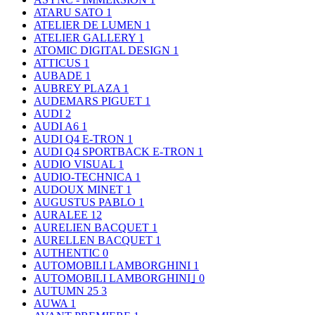
ATARU SATO
1
ATELIER DE LUMEN
1
ATELIER GALLERY
1
ATOMIC DIGITAL DESIGN
1
ATTICUS
1
AUBADE
1
AUBREY PLAZA
1
AUDEMARS PIGUET
1
AUDI
2
AUDI A6
1
AUDI Q4 E-TRON
1
AUDI Q4 SPORTBACK E-TRON
1
AUDIO VISUAL
1
AUDIO-TECHNICA
1
AUDOUX MINET
1
AUGUSTUS PABLO
1
AURALEE
12
AURELIEN BACQUET
1
AURELLEN BACQUET
1
AUTHENTIC
0
AUTOMOBILI LAMBORGHINI
1
AUTOMOBILI LAMBORGHINI｣
0
AUTUMN 25
3
AUWA
1