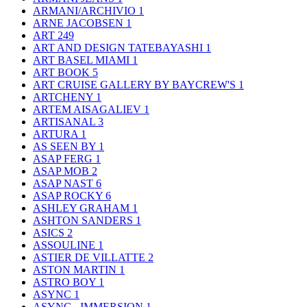
ARMANI/ARCHIVIO
1
ARNE JACOBSEN
1
ART
249
ART AND DESIGN TATEBAYASHI
1
ART BASEL MIAMI
1
ART BOOK
5
ART CRUISE GALLERY BY BAYCREW'S
1
ARTCHENY
1
ARTEM AISAGALIEV
1
ARTISANAL
3
ARTURA
1
AS SEEN BY
1
ASAP FERG
1
ASAP MOB
2
ASAP NAST
6
ASAP ROCKY
6
ASHLEY GRAHAM
1
ASHTON SANDERS
1
ASICS
2
ASSOULINE
1
ASTIER DE VILLATTE
2
ASTON MARTIN
1
ASTRO BOY
1
ASYNC
1
ASYNC - IMMERSION
1