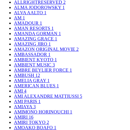
ALLRIGHTRESERVED
2
ALMA JODOROWSKY
1
ALVA AALTO
1
AM
1
AMADOUR
1
AMAN RESORTS
1
AMANDA GORMAN
1
AMAZING GRACE
1
AMAZING JIRO
1
AMAZON ORIGINAL MOVIE
2
AMBASSADOR
1
AMBIENT KYOTO
1
AMBIENT MUSIC
3
AMBRE BEYLIER FORCE
1
AMBUSH
12
AMELIA GRAY
1
AMERICAN BLUES
1
AMI
4
AMI ALEXANDRE MATTIUSSI
5
AMI PARIS
1
AMIAYA
3
AMIMONO HORINOUCHI
1
AMIRI
16
AMIRI TOKYO
2
AMOAKO BOAFO
1