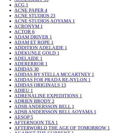
ACG
1
ACNE PAPER
4
ACNE STUDIOS
23
ACNE STUDIOS AOYAMA
1
ACRONYM
1
ACTOR
6
ADAM DRIVER
1
ADAM ET ROPE
1
ADDITION ADELAIDE
1
ADEKUNLE GOLD
1
ADELAIDE
1
ADERERROR
1
ADIDAS
30
ADIDAS BY STELLA MCCARTNEY
1
ADIDAS FOR PRADA RE-NYLON
1
ADIDAS ORIGINALS
13
ADIEU
1
ADRENALINE EXPEDITIONS
1
ADRIEN BRODY
2
ADSB ANDERSSON BELL
1
ADSB ANDERSSON BELL AOYAMA
1
AESOP
5
AFTERNOON TEA
1
AFTERWORLD THE AGE OF TOMORROW
1