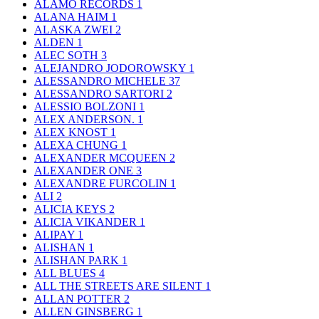
ALAMO RECORDS
1
ALANA HAIM
1
ALASKA ZWEI
2
ALDEN
1
ALEC SOTH
3
ALEJANDRO JODOROWSKY
1
ALESSANDRO MICHELE
37
ALESSANDRO SARTORI
2
ALESSIO BOLZONI
1
ALEX ANDERSON.
1
ALEX KNOST
1
ALEXA CHUNG
1
ALEXANDER MCQUEEN
2
ALEXANDER ONE
3
ALEXANDRE FURCOLIN
1
ALI
2
ALICIA KEYS
2
ALICIA VIKANDER
1
ALIPAY
1
ALISHAN
1
ALISHAN PARK
1
ALL BLUES
4
ALL THE STREETS ARE SILENT
1
ALLAN POTTER
2
ALLEN GINSBERG
1