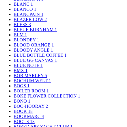
BLANC
1
BLANCO
1
BLANCPAIN
1
BLAZER LOW
2
BLESS
3
BLEUE BURNHAM
1
BLM
1
BLONDEY
1
BLOOD ORANGE
1
BLOODY ANGLE
1
BLUE BOTTLE COFFEE
1
BLUE GG CANVAS
1
BLUE NOTE
1
BMX
1
BOB MARLEY
5
BOCHUM WELT
1
BOGS
1
BOILER ROOM
1
BOKE FLOWER COLLECTION
1
BONO
1
BOO-HOORAY
2
BOOK
18
BOOKMARC
4
BOOTS
13
BORED APE YACHT CLUB
1