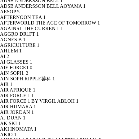
ADSB ANDERSSON BELL
1
ADSB ANDERSSON BELL AOYAMA
1
AESOP
5
AFTERNOON TEA
1
AFTERWORLD THE AGE OF TOMORROW
1
AGAINST THE CURRENT
1
AGGRO DR1FT
1
AGNÈS B
1
AGRICULTURE
1
AHLEM
1
AI
2
AI GLASSES
1
AIE FORCE1
0
AIN SOPH.
2
AIN SOPH.RIPPLE蓼科
1
AIR
1
AIR AFRIQUE
1
AIR FORCE 1
1
AIR FORCE 1 BY VIRGIL ABLOH
1
AIR HUMARA
1
AIR JORDAN
1
AJ DUAN
1
AK SKI
1
AKI INOMATA
1
AKIO
1