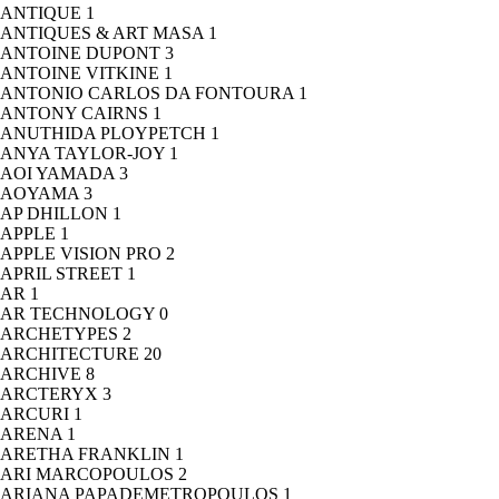
ANTIQUE
1
ANTIQUES & ART MASA
1
ANTOINE DUPONT
3
ANTOINE VITKINE
1
ANTONIO CARLOS DA FONTOURA
1
ANTONY CAIRNS
1
ANUTHIDA PLOYPETCH
1
ANYA TAYLOR-JOY
1
AOI YAMADA
3
AOYAMA
3
AP DHILLON
1
APPLE
1
APPLE VISION PRO
2
APRIL STREET
1
AR
1
AR TECHNOLOGY
0
ARCHETYPES
2
ARCHITECTURE
20
ARCHIVE
8
ARCTERYX
3
ARCURI
1
ARENA
1
ARETHA FRANKLIN
1
ARI MARCOPOULOS
2
ARIANA PAPADEMETROPOULOS
1