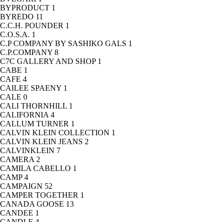
BYPRODUCT
1
BYREDO
11
C.C.H. POUNDER
1
C.O.S.A.
1
C.P COMPANY BY SASHIKO GALS
1
C.P.COMPANY
8
C7C GALLERY AND SHOP
1
CABE
1
CAFE
4
CAILEE SPAENY
1
CALE
0
CALI THORNHILL
1
CALIFORNIA
4
CALLUM TURNER
1
CALVIN KLEIN COLLECTION
1
CALVIN KLEIN JEANS
2
CALVINKLEIN
7
CAMERA
2
CAMILA CABELLO
1
CAMP
4
CAMPAIGN
52
CAMPER TOGETHER
1
CANADA GOOSE
13
CANDEE
1
CANDLE
4