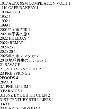
1017 ALYX 9SM COMPILATION VOL.1
1
1110 CAFE/BAKERY
1
1948–1969
1
1952
1
1992
1
1999
1
2001年宇宙の旅
1
2021年宇宙の旅
0
2022 HOLIDAY
4
2022: REMAP
1
2024-25
1
2025-26
1
2025年のホンマタカシ
1
2040 地球再生のビジョン
1
21 SAVAGE
1
21_21 DESIGN SIGHT
2
23 PRE-SPRING
2
2FOODS
4
2PAC
1
3.1 PHILLIP LIM
1
3.PARADIS
1
3110NZ BY LDH KITCHEN
2
31ST CENTURY STILL LIFES
1
33-33
1
3331 ARTS CHIYODA
1