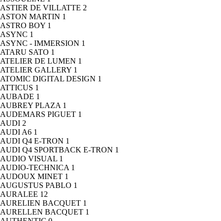
ASTIER DE VILLATTE
2
ASTON MARTIN
1
ASTRO BOY
1
ASYNC
1
ASYNC - IMMERSION
1
ATARU SATO
1
ATELIER DE LUMEN
1
ATELIER GALLERY
1
ATOMIC DIGITAL DESIGN
1
ATTICUS
1
AUBADE
1
AUBREY PLAZA
1
AUDEMARS PIGUET
1
AUDI
2
AUDI A6
1
AUDI Q4 E-TRON
1
AUDI Q4 SPORTBACK E-TRON
1
AUDIO VISUAL
1
AUDIO-TECHNICA
1
AUDOUX MINET
1
AUGUSTUS PABLO
1
AURALEE
12
AURELIEN BACQUET
1
AURELLEN BACQUET
1
AUTHENTIC
0