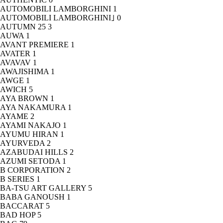
AUTOMOBILI LAMBORGHINI
1
AUTOMOBILI LAMBORGHINI｣
0
AUTUMN 25
3
AUWA
1
AVANT PREMIERE
1
AVATER
1
AVAVAV
1
AWAJISHIMA
1
AWGE
1
AWICH
5
AYA BROWN
1
AYA NAKAMURA
1
AYAME
2
AYAMI NAKAJO
1
AYUMU HIRAN
1
AYURVEDA
2
AZABUDAI HILLS
2
AZUMI SETODA
1
B CORPORATION
2
B SERIES
1
BA-TSU ART GALLERY
5
BABA GANOUSH
1
BACCARAT
5
BAD HOP
5