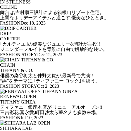
IN STILLNESS
CELINE
舞台は,吉村順三設計による箱根山リゾート住宅。
上質なホリデーアイテムと過ごす,優美なひととき。
FASHION
Dec 18, 2023
DRIP
CARTIER
｢カルティエ｣の優美なジュエリー&時計が主役!!
ジェンダーフルイドを背景に自由で解放的な装い。
FASHION STORY
Dec 15, 2023
CHAIN
TIFFANY & CO.
俳優の染谷将太と仲野太賀が,最新号で共演!!
“絆”をテーマに,｢ティファニー ロック｣を纏う。
FASHION STORY
Oct 2, 2023
RENEWAL OPEN
TIFFANY GINZA
ティファニー銀座本店が,リニューアルオープン!!
三吉彩花,冨永愛,町田啓太ら著名人も多数来場。
FASHION
Jul 10, 2023
SHIHARA LAB