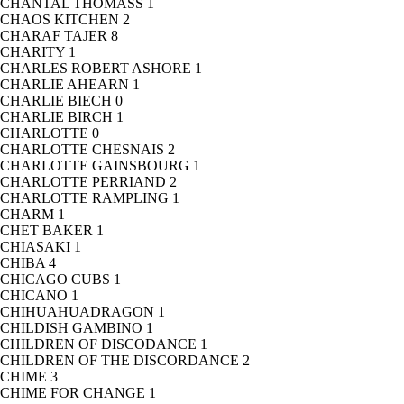
CHANTAL THOMASS
1
CHAOS KITCHEN
2
CHARAF TAJER
8
CHARITY
1
CHARLES ROBERT ASHORE
1
CHARLIE AHEARN
1
CHARLIE BIECH
0
CHARLIE BIRCH
1
CHARLOTTE
0
CHARLOTTE CHESNAIS
2
CHARLOTTE GAINSBOURG
1
CHARLOTTE PERRIAND
2
CHARLOTTE RAMPLING
1
CHARM
1
CHET BAKER
1
CHIASAKI
1
CHIBA
4
CHICAGO CUBS
1
CHICANO
1
CHIHUAHUADRAGON
1
CHILDISH GAMBINO
1
CHILDREN OF DISCODANCE
1
CHILDREN OF THE DISCORDANCE
2
CHIME
3
CHIME FOR CHANGE
1