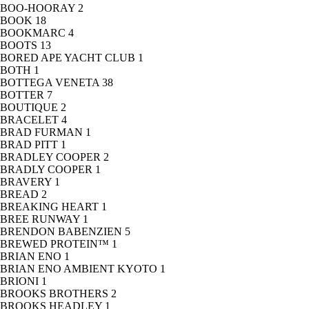
BOO-HOORAY
2
BOOK
18
BOOKMARC
4
BOOTS
13
BORED APE YACHT CLUB
1
BOTH
1
BOTTEGA VENETA
38
BOTTER
7
BOUTIQUE
2
BRACELET
4
BRAD FURMAN
1
BRAD PITT
1
BRADLEY COOPER
2
BRADLY COOPER
1
BRAVERY
1
BREAD
2
BREAKING HEART
1
BREE RUNWAY
1
BRENDON BABENZIEN
5
BREWED PROTEIN™
1
BRIAN ENO
1
BRIAN ENO AMBIENT KYOTO
1
BRIONI
1
BROOKS BROTHERS
2
BROOKS HEADLEY
1