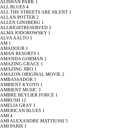
ALISHAN PARK
1
ALL BLUES
4
ALL THE STREETS ARE SILENT
1
ALLAN POTTER
2
ALLEN GINSBERG
1
ALLRIGHTRESERVED
2
ALMA JODOROWSKY
1
ALVA AALTO
1
AM
1
AMADOUR
1
AMAN RESORTS
1
AMANDA GORMAN
1
AMAZING GRACE
1
AMAZING JIRO
1
AMAZON ORIGINAL MOVIE
2
AMBASSADOR
1
AMBIENT KYOTO
1
AMBIENT MUSIC
3
AMBRE BEYLIER FORCE
1
AMBUSH
12
AMELIA GRAY
1
AMERICAN BLUES
1
AMI
4
AMI ALEXANDRE MATTIUSSI
5
AMI PARIS
1