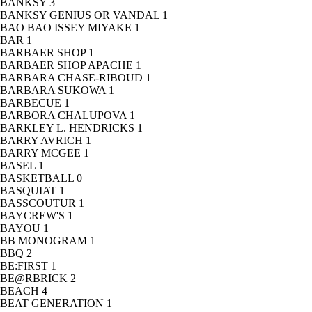
BANKSY
3
BANKSY GENIUS OR VANDAL
1
BAO BAO ISSEY MIYAKE
1
BAR
1
BARBAER SHOP
1
BARBAER SHOP APACHE
1
BARBARA CHASE-RIBOUD
1
BARBARA SUKOWA
1
BARBECUE
1
BARBORA CHALUPOVA
1
BARKLEY L. HENDRICKS
1
BARRY AVRICH
1
BARRY MCGEE
1
BASEL
1
BASKETBALL
0
BASQUIAT
1
BASSCOUTUR
1
BAYCREW'S
1
BAYOU
1
BB MONOGRAM
1
BBQ
2
BE:FIRST
1
BE@RBRICK
2
BEACH
4
BEAT GENERATION
1