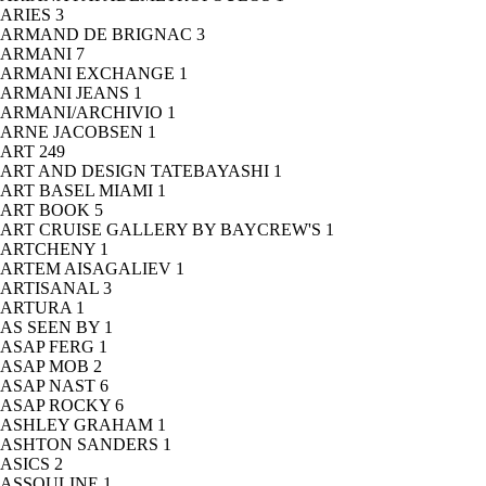
ARIES
3
ARMAND DE BRIGNAC
3
ARMANI
7
ARMANI EXCHANGE
1
ARMANI JEANS
1
ARMANI/ARCHIVIO
1
ARNE JACOBSEN
1
ART
249
ART AND DESIGN TATEBAYASHI
1
ART BASEL MIAMI
1
ART BOOK
5
ART CRUISE GALLERY BY BAYCREW'S
1
ARTCHENY
1
ARTEM AISAGALIEV
1
ARTISANAL
3
ARTURA
1
AS SEEN BY
1
ASAP FERG
1
ASAP MOB
2
ASAP NAST
6
ASAP ROCKY
6
ASHLEY GRAHAM
1
ASHTON SANDERS
1
ASICS
2
ASSOULINE
1