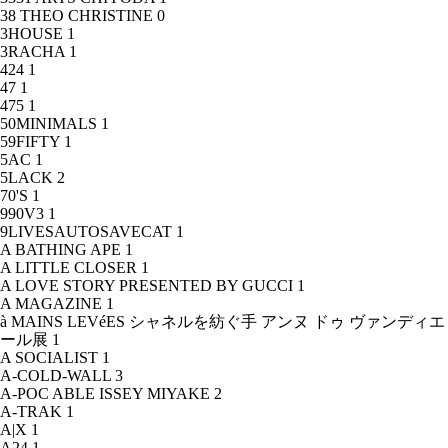
38 THEO CHRISTINE
0
3HOUSE
1
3RACHA
1
424
1
47
1
475
1
50MINIMALS
1
59FIFTY
1
5AC
1
5LACK
2
70'S
1
990V3
1
9LIVESAUTOSAVECAT
1
A BATHING APE
1
A LITTLE CLOSER
1
A LOVE STORY PRESENTED BY GUCCI
1
A MAGAZINE
1
à MAINS LEVéES シャネルを紡ぐ手 アンヌ ドゥ ヴァンディエ
ール展
1
A SOCIALIST
1
A-COLD-WALL
3
A-POC ABLE ISSEY MIYAKE
2
A-TRAK
1
A|X
1
A24
1