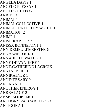
ANGELA DAVIS
1
ANGELO PLESSAS
1
ANGELO RUFFO
2
ANICET
2
ANIMAL
1
ANIMAL COLLECTIVE
1
ANIMAL JEWELLERY WATCH
1
ANIMATION
2
ANIME
1
ANISH KAPOOR
2
ANISSA BONNEFONT
1
ANN DEMEULEMEESTER
6
ANNA WINTOUR
1
ANNABELLE WALLIS
1
ANNE DE VANDIéRE
1
ANNE-CATHERINE LACROIX
1
ANNI ALBERS
1
ANNIKA INEZ
1
ANNIVERSARY
9
ANOK YAI
1
ANOTHER ENERGY
1
ANREALAGE
2
ANSELM KIEFER
1
ANTHONY VACCARELLO
52
ANTIGONA
1