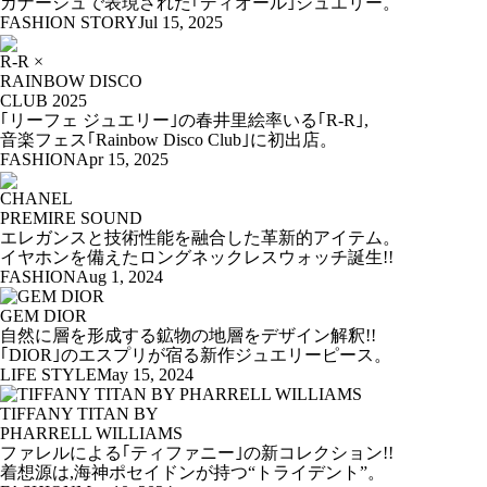
カナージュで表現された｢ディオール｣ジュエリー。
FASHION STORY
Jul 15, 2025
R-R ×
RAINBOW DISCO
CLUB 2025
｢リーフェ ジュエリー｣の春井里絵率いる｢R-R｣,
音楽フェス｢Rainbow Disco Club｣に初出店。
FASHION
Apr 15, 2025
CHANEL
PREMIRE SOUND
エレガンスと技術性能を融合した革新的アイテム。
イヤホンを備えたロングネックレスウォッチ誕生!!
FASHION
Aug 1, 2024
GEM DIOR
自然に層を形成する鉱物の地層をデザイン解釈!!
｢DIOR｣のエスプリが宿る新作ジュエリーピース。
LIFE STYLE
May 15, 2024
TIFFANY TITAN BY
PHARRELL WILLIAMS
ファレルによる｢ティファニー｣の新コレクション!!
着想源は,海神ポセイドンが持つ“トライデント”。