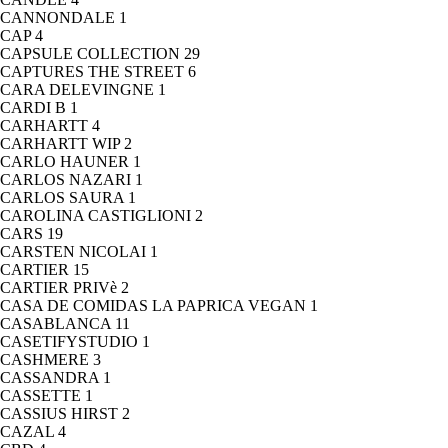
CANNONDALE
1
CAP
4
CAPSULE COLLECTION
29
CAPTURES THE STREET
6
CARA DELEVINGNE
1
CARDI B
1
CARHARTT
4
CARHARTT WIP
2
CARLO HAUNER
1
CARLOS NAZARI
1
CARLOS SAURA
1
CAROLINA CASTIGLIONI
2
CARS
19
CARSTEN NICOLAI
1
CARTIER
15
CARTIER PRIVè
2
CASA DE COMIDAS LA PAPRICA VEGAN
1
CASABLANCA
11
CASETIFYSTUDIO
1
CASHMERE
3
CASSANDRA
1
CASSETTE
1
CASSIUS HIRST
2
CAZAL
4