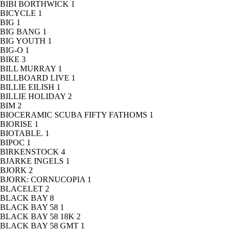
BIBI BORTHWICK
1
BICYCLE
1
BIG
1
BIG BANG
1
BIG YOUTH
1
BIG-O
1
BIKE
3
BILL MURRAY
1
BILLBOARD LIVE
1
BILLIE EILISH
1
BILLIE HOLIDAY
2
BIM
2
BIOCERAMIC SCUBA FIFTY FATHOMS
1
BIORISE
1
BIOTABLE.
1
BIPOC
1
BIRKENSTOCK
4
BJARKE INGELS
1
BJORK
2
BJORK: CORNUCOPIA
1
BLACELET
2
BLACK BAY
8
BLACK BAY 58
1
BLACK BAY 58 18K
2
BLACK BAY 58 GMT
1