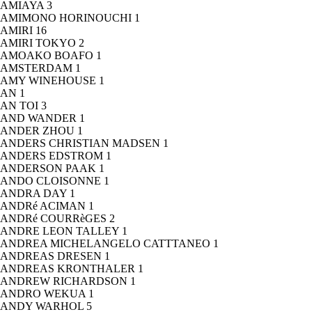
AMIAYA
3
AMIMONO HORINOUCHI
1
AMIRI
16
AMIRI TOKYO
2
AMOAKO BOAFO
1
AMSTERDAM
1
AMY WINEHOUSE
1
AN
1
AN TOI
3
AND WANDER
1
ANDER ZHOU
1
ANDERS CHRISTIAN MADSEN
1
ANDERS EDSTROM
1
ANDERSON PAAK
1
ANDO CLOISONNE
1
ANDRA DAY
1
ANDRé ACIMAN
1
ANDRé COURRèGES
2
ANDRE LEON TALLEY
1
ANDREA MICHELANGELO CATTTANEO
1
ANDREAS DRESEN
1
ANDREAS KRONTHALER
1
ANDREW RICHARDSON
1
ANDRO WEKUA
1
ANDY WARHOL
5