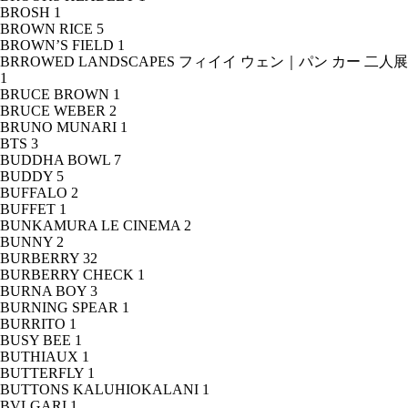
BROSH
1
BROWN RICE
5
BROWN’S FIELD
1
BRROWED LANDSCAPES フィイイ ウェン｜パン カー 二人展
1
BRUCE BROWN
1
BRUCE WEBER
2
BRUNO MUNARI
1
BTS
3
BUDDHA BOWL
7
BUDDY
5
BUFFALO
2
BUFFET
1
BUNKAMURA LE CINEMA
2
BUNNY
2
BURBERRY
32
BURBERRY CHECK
1
BURNA BOY
3
BURNING SPEAR
1
BURRITO
1
BUSY BEE
1
BUTHIAUX
1
BUTTERFLY
1
BUTTONS KALUHIOKALANI
1
BVLGARI
1