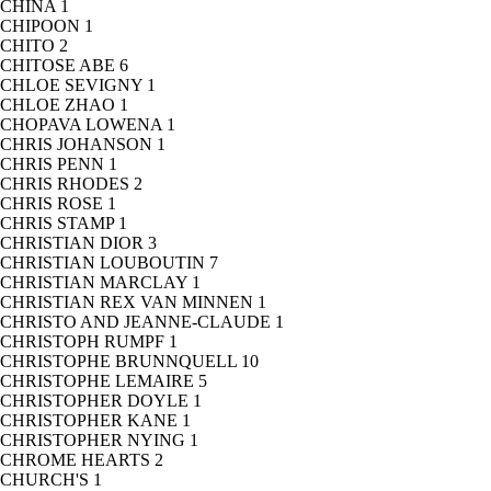
CHINA
1
CHIPOON
1
CHITO
2
CHITOSE ABE
6
CHLOE SEVIGNY
1
CHLOE ZHAO
1
CHOPAVA LOWENA
1
CHRIS JOHANSON
1
CHRIS PENN
1
CHRIS RHODES
2
CHRIS ROSE
1
CHRIS STAMP
1
CHRISTIAN DIOR
3
CHRISTIAN LOUBOUTIN
7
CHRISTIAN MARCLAY
1
CHRISTIAN REX VAN MINNEN
1
CHRISTO AND JEANNE-CLAUDE
1
CHRISTOPH RUMPF
1
CHRISTOPHE BRUNNQUELL
10
CHRISTOPHE LEMAIRE
5
CHRISTOPHER DOYLE
1
CHRISTOPHER KANE
1
CHRISTOPHER NYING
1
CHROME HEARTS
2
CHURCH'S
1