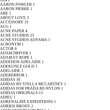
AARON FOWLER
1
AARON PIERRE
1
ABE
1
ABOUT LOVE
2
ACCESSORY
33
ACG
1
ACNE PAPER
4
ACNE STUDIOS
23
ACNE STUDIOS AOYAMA
1
ACRONYM
1
ACTOR
6
ADAM DRIVER
1
ADAM ET ROPE
1
ADDITION ADELAIDE
1
ADEKUNLE GOLD
1
ADELAIDE
1
ADERERROR
1
ADIDAS
30
ADIDAS BY STELLA MCCARTNEY
1
ADIDAS FOR PRADA RE-NYLON
1
ADIDAS ORIGINALS
13
ADIEU
1
ADRENALINE EXPEDITIONS
1
ADRIEN BRODY
2