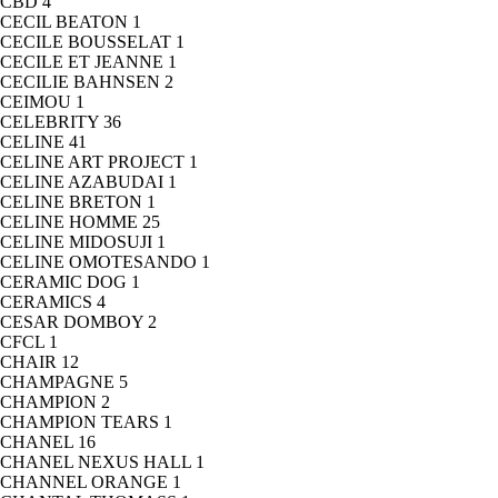
CBD
4
CECIL BEATON
1
CECILE BOUSSELAT
1
CECILE ET JEANNE
1
CECILIE BAHNSEN
2
CEIMOU
1
CELEBRITY
36
CELINE
41
CELINE ART PROJECT
1
CELINE AZABUDAI
1
CELINE BRETON
1
CELINE HOMME
25
CELINE MIDOSUJI
1
CELINE OMOTESANDO
1
CERAMIC DOG
1
CERAMICS
4
CESAR DOMBOY
2
CFCL
1
CHAIR
12
CHAMPAGNE
5
CHAMPION
2
CHAMPION TEARS
1
CHANEL
16
CHANEL NEXUS HALL
1
CHANNEL ORANGE
1