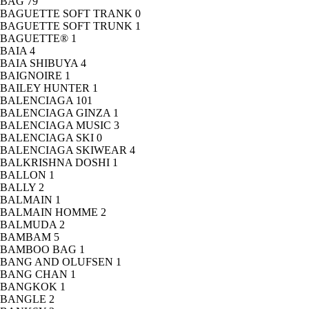
BAG
79
BAGUETTE SOFT TRANK
0
BAGUETTE SOFT TRUNK
1
BAGUETTE®
1
BAIA
4
BAIA SHIBUYA
4
BAIGNOIRE
1
BAILEY HUNTER
1
BALENCIAGA
101
BALENCIAGA GINZA
1
BALENCIAGA MUSIC
3
BALENCIAGA SKI
0
BALENCIAGA SKIWEAR
4
BALKRISHNA DOSHI
1
BALLON
1
BALLY
2
BALMAIN
1
BALMAIN HOMME
2
BALMUDA
2
BAMBAM
5
BAMBOO BAG
1
BANG AND OLUFSEN
1
BANG CHAN
1
BANGKOK
1
BANGLE
2