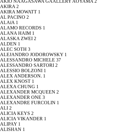
AKIO NAAGASAWA GAALLERY AOYAMA
2
AKIRA
2
AKIRA MOWATT
1
AL PACINO
2
ALAïA
1
ALAMO RECORDS
1
ALANA HAIM
1
ALASKA ZWEI
2
ALDEN
1
ALEC SOTH
3
ALEJANDRO JODOROWSKY
1
ALESSANDRO MICHELE
37
ALESSANDRO SARTORI
2
ALESSIO BOLZONI
1
ALEX ANDERSON.
1
ALEX KNOST
1
ALEXA CHUNG
1
ALEXANDER MCQUEEN
2
ALEXANDER ONE
3
ALEXANDRE FURCOLIN
1
ALI
2
ALICIA KEYS
2
ALICIA VIKANDER
1
ALIPAY
1
ALISHAN
1