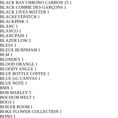
BLACK BAY CHRONO CARBON 25
1
BLACK COMME DES GARÇONS
1
BLACK LIVES MATTER
1
BLACKEYEPATCH
1
BLACKPINK
3
BLANC
1
BLANCO
1
BLANCPAIN
1
BLAZER LOW
2
BLESS
3
BLEUE BURNHAM
1
BLM
1
BLONDEY
1
BLOOD ORANGE
1
BLOODY ANGLE
1
BLUE BOTTLE COFFEE
1
BLUE GG CANVAS
1
BLUE NOTE
1
BMX
1
BOB MARLEY
5
BOCHUM WELT
1
BOGS
1
BOILER ROOM
1
BOKE FLOWER COLLECTION
1
BONO
1