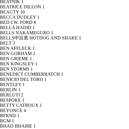
BEATNIK
1
BEATRICE DILLON
1
BEAUTY
10
BECCA DUDLEY
1
BED J.W. FORD
8
BELLA HADID
1
BELLS NAKAMEGURO
1
BELLS中目黒 HOTDOG AND SHAKE
1
BELT
3
BEN AFFLECK
1
BEN GORHAM
2
BEN GRIEME
1
BEN KINGSLEY
1
BEN STORMS
1
BENEDICT CUMBERBATCH
1
BENICIO DEL TORO
1
BENTLEY
1
BERLIN
1
BERLUTI
2
BESPOKE
1
BETTY CATROUX
1
BEYONCE
4
BFRND
1
BGM
1
BHAD BHABIE
1