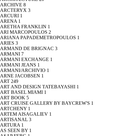
ARCHIVE
8
ARCTERYX
3
ARCURI
1
ARENA
1
ARETHA FRANKLIN
1
ARI MARCOPOULOS
2
ARIANA PAPADEMETROPOULOS
1
ARIES
3
ARMAND DE BRIGNAC
3
ARMANI
7
ARMANI EXCHANGE
1
ARMANI JEANS
1
ARMANI/ARCHIVIO
1
ARNE JACOBSEN
1
ART
249
ART AND DESIGN TATEBAYASHI
1
ART BASEL MIAMI
1
ART BOOK
5
ART CRUISE GALLERY BY BAYCREW'S
1
ARTCHENY
1
ARTEM AISAGALIEV
1
ARTISANAL
3
ARTURA
1
AS SEEN BY
1
ASAP FERG
1