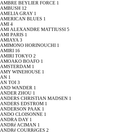
AMBRE BEYLIER FORCE
1
AMBUSH
12
AMELIA GRAY
1
AMERICAN BLUES
1
AMI
4
AMI ALEXANDRE MATTIUSSI
5
AMI PARIS
1
AMIAYA
3
AMIMONO HORINOUCHI
1
AMIRI
16
AMIRI TOKYO
2
AMOAKO BOAFO
1
AMSTERDAM
1
AMY WINEHOUSE
1
AN
1
AN TOI
3
AND WANDER
1
ANDER ZHOU
1
ANDERS CHRISTIAN MADSEN
1
ANDERS EDSTROM
1
ANDERSON PAAK
1
ANDO CLOISONNE
1
ANDRA DAY
1
ANDRé ACIMAN
1
ANDRé COURRèGES
2