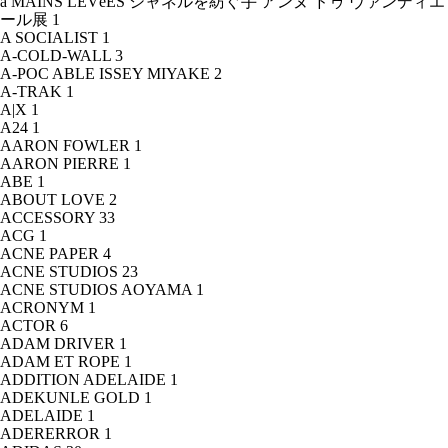
à MAINS LEVéES シャネルを紡ぐ手 アンヌ ドゥ ヴァンディエ
ール展
1
A SOCIALIST
1
A-COLD-WALL
3
A-POC ABLE ISSEY MIYAKE
2
A-TRAK
1
A|X
1
A24
1
AARON FOWLER
1
AARON PIERRE
1
ABE
1
ABOUT LOVE
2
ACCESSORY
33
ACG
1
ACNE PAPER
4
ACNE STUDIOS
23
ACNE STUDIOS AOYAMA
1
ACRONYM
1
ACTOR
6
ADAM DRIVER
1
ADAM ET ROPE
1
ADDITION ADELAIDE
1
ADEKUNLE GOLD
1
ADELAIDE
1
ADERERROR
1