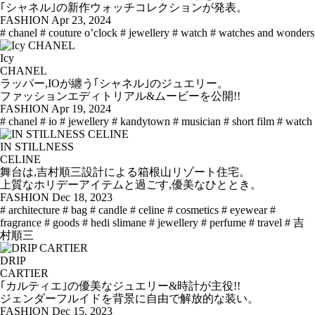
｢シャネル｣の新作ウォッチコレクションが発表。
FASHION
Apr 23, 2024
# chanel
# couture o’clock
# jewellery
# watch
# watches and wonders
Icy
CHANEL
ラッパー,IOが纏う｢シャネル｣のジュエリー。
ファッションエディトリアル&ムービーを公開!!
FASHION
Apr 19, 2024
# chanel
# io
# jewellery
# kandytown
# musician
# short film
# watch
IN STILLNESS
CELINE
舞台は,吉村順三設計による箱根山リゾート住宅。
上質なホリデーアイテムと過ごす,優美なひととき。
FASHION
Dec 18, 2023
# architecture
# bag
# candle
# celine
# cosmetics
# eyewear
#
fragrance
# goods
# hedi slimane
# jewellery
# perfume
# travel
# 吉
村順三
DRIP
CARTIER
｢カルティエ｣の優美なジュエリー&時計が主役!!
ジェンダーフルイドを背景に自由で解放的な装い。
FASHION
Dec 15, 2023