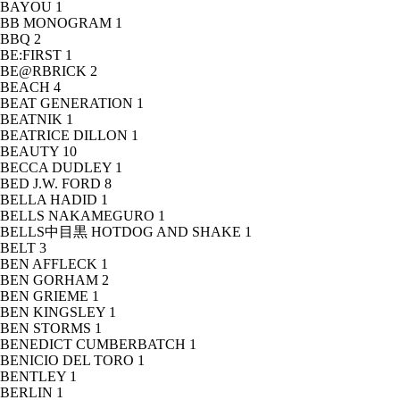
BAYOU
1
BB MONOGRAM
1
BBQ
2
BE:FIRST
1
BE@RBRICK
2
BEACH
4
BEAT GENERATION
1
BEATNIK
1
BEATRICE DILLON
1
BEAUTY
10
BECCA DUDLEY
1
BED J.W. FORD
8
BELLA HADID
1
BELLS NAKAMEGURO
1
BELLS中目黒 HOTDOG AND SHAKE
1
BELT
3
BEN AFFLECK
1
BEN GORHAM
2
BEN GRIEME
1
BEN KINGSLEY
1
BEN STORMS
1
BENEDICT CUMBERBATCH
1
BENICIO DEL TORO
1
BENTLEY
1
BERLIN
1