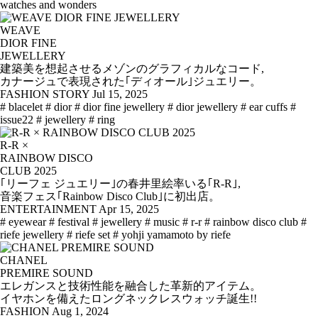
watches and wonders
WEAVE
DIOR FINE
JEWELLERY
建築美を想起させるメゾンのグラフィカルなコード,
カナージュで表現された｢ディオール｣ジュエリー。
FASHION STORY
Jul 15, 2025
# blacelet
# dior
# dior fine jewellery
# dior jewellery
# ear cuffs
#
issue22
# jewellery
# ring
R-R ×
RAINBOW DISCO
CLUB 2025
｢リーフェ ジュエリー｣の春井里絵率いる｢R-R｣,
音楽フェス｢Rainbow Disco Club｣に初出店。
ENTERTAINMENT
Apr 15, 2025
# eyewear
# festival
# jewellery
# music
# r-r
# rainbow disco club
#
riefe jewellery
# riefe set
# yohji yamamoto by riefe
CHANEL
PREMIRE SOUND
エレガンスと技術性能を融合した革新的アイテム。
イヤホンを備えたロングネックレスウォッチ誕生!!
FASHION
Aug 1, 2024