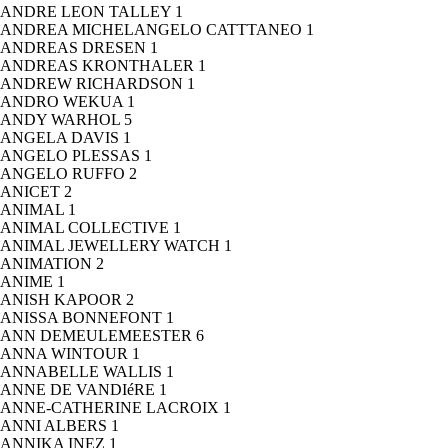
ANDRE LEON TALLEY
1
ANDREA MICHELANGELO CATTTANEO
1
ANDREAS DRESEN
1
ANDREAS KRONTHALER
1
ANDREW RICHARDSON
1
ANDRO WEKUA
1
ANDY WARHOL
5
ANGELA DAVIS
1
ANGELO PLESSAS
1
ANGELO RUFFO
2
ANICET
2
ANIMAL
1
ANIMAL COLLECTIVE
1
ANIMAL JEWELLERY WATCH
1
ANIMATION
2
ANIME
1
ANISH KAPOOR
2
ANISSA BONNEFONT
1
ANN DEMEULEMEESTER
6
ANNA WINTOUR
1
ANNABELLE WALLIS
1
ANNE DE VANDIéRE
1
ANNE-CATHERINE LACROIX
1
ANNI ALBERS
1
ANNIKA INEZ
1