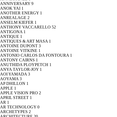
ANNIVERSARY
9
ANOK YAI
1
ANOTHER ENERGY
1
ANREALAGE
2
ANSELM KIEFER
1
ANTHONY VACCARELLO
52
ANTIGONA
1
ANTIQUE
1
ANTIQUES & ART MASA
1
ANTOINE DUPONT
3
ANTOINE VITKINE
1
ANTONIO CARLOS DA FONTOURA
1
ANTONY CAIRNS
1
ANUTHIDA PLOYPETCH
1
ANYA TAYLOR-JOY
1
AOI YAMADA
3
AOYAMA
3
AP DHILLON
1
APPLE
1
APPLE VISION PRO
2
APRIL STREET
1
AR
1
AR TECHNOLOGY
0
ARCHETYPES
2
ARCHITECTURE
20