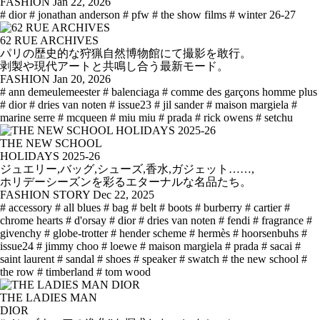
FASHION
Jan 22, 2026
# dior
# jonathan anderson
# pfw
# the show films
# winter 26-27
62 RUE ARCHIVES
パリの歴史的な狩猟自然博物館にて撮影を敢行。
剥製や現代アートと共鳴し合う最新モード。
FASHION
Jan 20, 2026
# ann demeulemeester
# balenciaga
# comme des garçons homme plus
# dior
# dries van noten
# issue23
# jil sander
# maison margiela
#
marine serre
# mcqueen
# miu miu
# prada
# rick owens
# setchu
THE NEW SCHOOL
HOLIDAYS 2025-26
ジュエリー,バッグ,シューズ,香水,ガジェット……,
ホリデーシーズンを彩るエターナルな名品たち。
FASHION STORY
Dec 22, 2025
# accessory
# all blues
# bag
# belt
# boots
# burberry
# cartier
#
chrome hearts
# d'orsay
# dior
# dries van noten
# fendi
# fragrance
#
givenchy
# globe-trotter
# hender scheme
# hermès
# hoorsenbuhs
#
issue24
# jimmy choo
# loewe
# maison margiela
# prada
# sacai
#
saint laurent
# sandal
# shoes
# speaker
# swatch
# the new school
#
the row
# timberland
# tom wood
THE LADIES MAN
DIOR