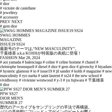
# dior
# victoire de castellane
# jewellery
# accessory
PREV
NEXT
# gem dior
SWAG HOMMES
MAGAZINE
ISSUE19 SS24
最新号のテーマは,“NEW MASCULINITY”。
千葉雄喜 a.k.a KOHHが特装版の表紙に登場！
FASHION
Mar 28, 2024
# aoi yamada
# balenciaga
# celine
# celine homme
# chanel
#
christophe brunnquell
# diesel
# dior
# gem dior
# givenchy
# hiyadam
# hysteric glamour
# io
# issue19
# jil sander
# kohh
# magazine
# new
masculinity
# ryo narita
# saint laurent
# ss24
# the new school
#
vividboooy
# vivienne westwood
# y-3
# yu fujiwara
# 千葉雄喜
# dior
PFW SS27
DIOR MEN'S
SUMMER 27
歴代のアーカイブをサンプリングの手法で再構築。
パリの美術館にフレッド・アゲインのビートが響く。