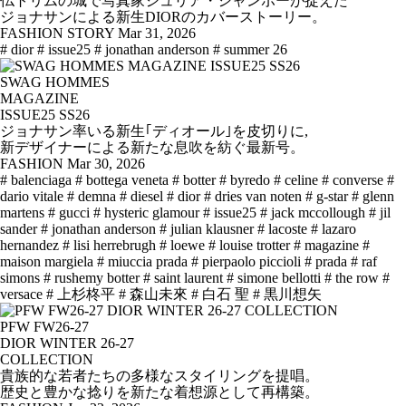
仏トリムの城で写真家ジュリア・シャンポーが捉えた
ジョナサンによる新生DIORのカバーストーリー。
FASHION STORY
Mar 31, 2026
# dior
# issue25
# jonathan anderson
# summer 26
SWAG HOMMES
MAGAZINE
ISSUE25 SS26
ジョナサン率いる新生｢ディオール｣を皮切りに,
新デザイナーによる新たな息吹を紡ぐ最新号。
FASHION
Mar 30, 2026
# balenciaga
# bottega veneta
# botter
# byredo
# celine
# converse
#
dario vitale
# demna
# diesel
# dior
# dries van noten
# g-star
# glenn
martens
# gucci
# hysteric glamour
# issue25
# jack mccollough
# jil
sander
# jonathan anderson
# julian klausner
# lacoste
# lazaro
hernandez
# lisi herrebrugh
# loewe
# louise trotter
# magazine
#
maison margiela
# miuccia prada
# pierpaolo piccioli
# prada
# raf
simons
# rushemy botter
# saint laurent
# simone bellotti
# the row
#
versace
# 上杉柊平
# 森山未來
# 白石 聖
# 黒川想矢
PFW FW26-27
DIOR WINTER 26-27
COLLECTION
貴族的な若者たちの多様なスタイリングを提唱。
歴史と豊かな捻りを新たな着想源として再構築。