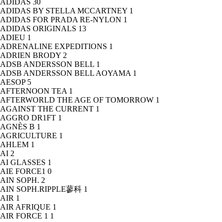
ADIDAS
30
ADIDAS BY STELLA MCCARTNEY
1
ADIDAS FOR PRADA RE-NYLON
1
ADIDAS ORIGINALS
13
ADIEU
1
ADRENALINE EXPEDITIONS
1
ADRIEN BRODY
2
ADSB ANDERSSON BELL
1
ADSB ANDERSSON BELL AOYAMA
1
AESOP
5
AFTERNOON TEA
1
AFTERWORLD THE AGE OF TOMORROW
1
AGAINST THE CURRENT
1
AGGRO DR1FT
1
AGNÈS B
1
AGRICULTURE
1
AHLEM
1
AI
2
AI GLASSES
1
AIE FORCE1
0
AIN SOPH.
2
AIN SOPH.RIPPLE蓼科
1
AIR
1
AIR AFRIQUE
1
AIR FORCE 1
1