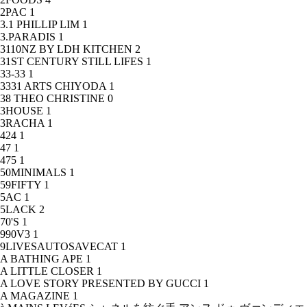
2PAC
1
3.1 PHILLIP LIM
1
3.PARADIS
1
3110NZ BY LDH KITCHEN
2
31ST CENTURY STILL LIFES
1
33-33
1
3331 ARTS CHIYODA
1
38 THEO CHRISTINE
0
3HOUSE
1
3RACHA
1
424
1
47
1
475
1
50MINIMALS
1
59FIFTY
1
5AC
1
5LACK
2
70'S
1
990V3
1
9LIVESAUTOSAVECAT
1
A BATHING APE
1
A LITTLE CLOSER
1
A LOVE STORY PRESENTED BY GUCCI
1
A MAGAZINE
1