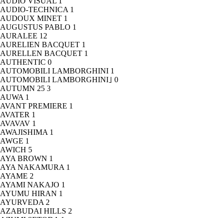
AUDIO VISUAL
1
AUDIO-TECHNICA
1
AUDOUX MINET
1
AUGUSTUS PABLO
1
AURALEE
12
AURELIEN BACQUET
1
AURELLEN BACQUET
1
AUTHENTIC
0
AUTOMOBILI LAMBORGHINI
1
AUTOMOBILI LAMBORGHINI｣
0
AUTUMN 25
3
AUWA
1
AVANT PREMIERE
1
AVATER
1
AVAVAV
1
AWAJISHIMA
1
AWGE
1
AWICH
5
AYA BROWN
1
AYA NAKAMURA
1
AYAME
2
AYAMI NAKAJO
1
AYUMU HIRAN
1
AYURVEDA
2
AZABUDAI HILLS
2