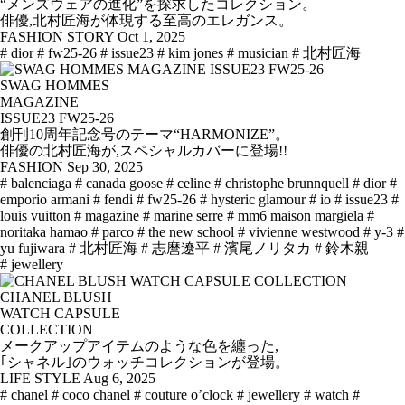
“メンズウェアの進化”を探求したコレクション。
俳優,北村匠海が体現する至高のエレガンス。
FASHION STORY
Oct 1, 2025
# dior
# fw25-26
# issue23
# kim jones
# musician
# 北村匠海
SWAG HOMMES
MAGAZINE
ISSUE23 FW25-26
創刊10周年記念号のテーマ“HARMONIZE”。
俳優の北村匠海が,スペシャルカバーに登場!!
FASHION
Sep 30, 2025
# balenciaga
# canada goose
# celine
# christophe brunnquell
# dior
#
emporio armani
# fendi
# fw25-26
# hysteric glamour
# io
# issue23
#
louis vuitton
# magazine
# marine serre
# mm6 maison margiela
#
noritaka hamao
# parco
# the new school
# vivienne westwood
# y-3
#
yu fujiwara
# 北村匠海
# 志麿遼平
# 濱尾ノリタカ
# 鈴木親
# jewellery
CHANEL BLUSH
WATCH CAPSULE
COLLECTION
メークアップアイテムのような色を纏った,
｢シャネル｣のウォッチコレクションが登場。
LIFE STYLE
Aug 6, 2025
# chanel
# coco chanel
# couture o’clock
# jewellery
# watch
#