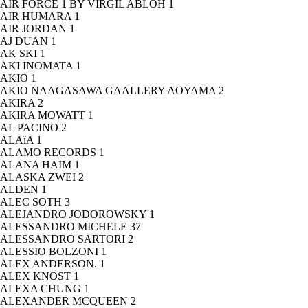
AIR FORCE 1 BY VIRGIL ABLOH
1
AIR HUMARA
1
AIR JORDAN
1
AJ DUAN
1
AK SKI
1
AKI INOMATA
1
AKIO
1
AKIO NAAGASAWA GAALLERY AOYAMA
2
AKIRA
2
AKIRA MOWATT
1
AL PACINO
2
ALAïA
1
ALAMO RECORDS
1
ALANA HAIM
1
ALASKA ZWEI
2
ALDEN
1
ALEC SOTH
3
ALEJANDRO JODOROWSKY
1
ALESSANDRO MICHELE
37
ALESSANDRO SARTORI
2
ALESSIO BOLZONI
1
ALEX ANDERSON.
1
ALEX KNOST
1
ALEXA CHUNG
1
ALEXANDER MCQUEEN
2