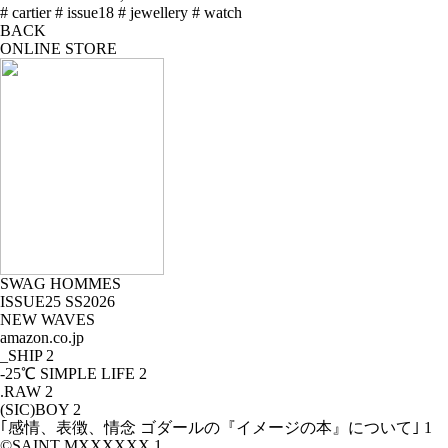
# cartier
# issue18
# jewellery
# watch
BACK
ONLINE STORE
SWAG HOMMES
ISSUE25 SS2026
NEW WAVES
amazon.co.jp
_SHIP
2
-25℃ SIMPLE LIFE
2
.RAW
2
(SIC)BOY
2
｢感情、表徴、情念 ゴダールの『イメージの本』について｣
1
©SAINT MXXXXXX
1