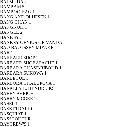
BALMUDA
2
BAMBAM
5
BAMBOO BAG
1
BANG AND OLUFSEN
1
BANG CHAN
1
BANGKOK
1
BANGLE
2
BANKSY
3
BANKSY GENIUS OR VANDAL
1
BAO BAO ISSEY MIYAKE
1
BAR
1
BARBAER SHOP
1
BARBAER SHOP APACHE
1
BARBARA CHASE-RIBOUD
1
BARBARA SUKOWA
1
BARBECUE
1
BARBORA CHALUPOVA
1
BARKLEY L. HENDRICKS
1
BARRY AVRICH
1
BARRY MCGEE
1
BASEL
1
BASKETBALL
0
BASQUIAT
1
BASSCOUTUR
1
BAYCREW'S
1