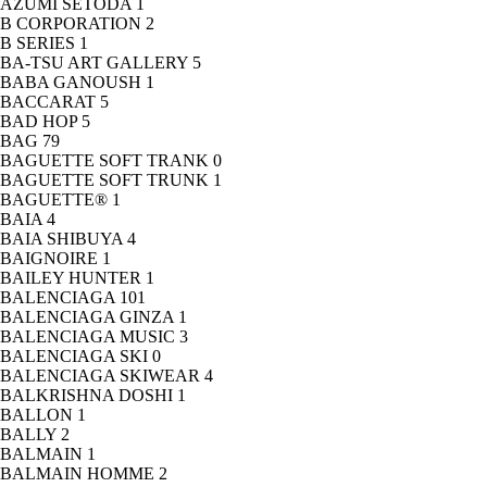
AZUMI SETODA
1
B CORPORATION
2
B SERIES
1
BA-TSU ART GALLERY
5
BABA GANOUSH
1
BACCARAT
5
BAD HOP
5
BAG
79
BAGUETTE SOFT TRANK
0
BAGUETTE SOFT TRUNK
1
BAGUETTE®
1
BAIA
4
BAIA SHIBUYA
4
BAIGNOIRE
1
BAILEY HUNTER
1
BALENCIAGA
101
BALENCIAGA GINZA
1
BALENCIAGA MUSIC
3
BALENCIAGA SKI
0
BALENCIAGA SKIWEAR
4
BALKRISHNA DOSHI
1
BALLON
1
BALLY
2
BALMAIN
1
BALMAIN HOMME
2