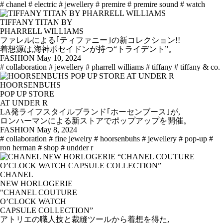
# chanel
# electric
# jewellery
# premire
# premire sound
# watch
TIFFANY TITAN BY
PHARRELL WILLIAMS
ファレルによる｢ティファニー｣の新コレクション!!
着想源は,海神ポセイドンが持つ“トライデント”。
FASHION
May 10, 2024
# collaboration
# jewellery
# pharrell williams
# tiffany
# tiffany & co.
HOORSENBUHS
POP UP STORE
AT UNDER R
LA発ライフスタイルブランド｢ホーセンブース｣が,
ロンハーマンによる新ストアでポップアップを開催。
FASHION
May 8, 2024
# collaboration
# fine jewelry
# hoorsenbuhs
# jewellery
# pop-up
#
ron herman
# shop
# undder r
CHANEL
NEW HORLOGERIE
"CHANEL COUTURE
O’CLOCK WATCH
CAPSULE COLLECTION​”
アトリエの職人技と裁縫ツールから着想を得た,