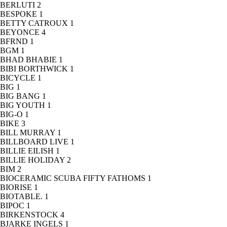
BERLUTI
2
BESPOKE
1
BETTY CATROUX
1
BEYONCE
4
BFRND
1
BGM
1
BHAD BHABIE
1
BIBI BORTHWICK
1
BICYCLE
1
BIG
1
BIG BANG
1
BIG YOUTH
1
BIG-O
1
BIKE
3
BILL MURRAY
1
BILLBOARD LIVE
1
BILLIE EILISH
1
BILLIE HOLIDAY
2
BIM
2
BIOCERAMIC SCUBA FIFTY FATHOMS
1
BIORISE
1
BIOTABLE.
1
BIPOC
1
BIRKENSTOCK
4
BJARKE INGELS
1