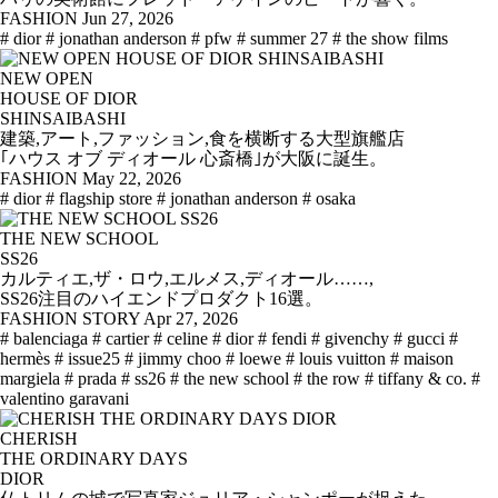
FASHION
Jun 27, 2026
# dior
# jonathan anderson
# pfw
# summer 27
# the show films
NEW OPEN
HOUSE OF DIOR
SHINSAIBASHI
建築,アート,ファッション,食を横断する大型旗艦店
｢ハウス オブ ディオール 心斎橋｣が大阪に誕生。
FASHION
May 22, 2026
# dior
# flagship store
# jonathan anderson
# osaka
THE NEW SCHOOL
SS26
カルティエ,ザ・ロウ,エルメス,ディオール……,
SS26注目のハイエンドプロダクト16選。
FASHION STORY
Apr 27, 2026
# balenciaga
# cartier
# celine
# dior
# fendi
# givenchy
# gucci
#
hermès
# issue25
# jimmy choo
# loewe
# louis vuitton
# maison
margiela
# prada
# ss26
# the new school
# the row
# tiffany & co.
#
valentino garavani
CHERISH
THE ORDINARY DAYS
DIOR