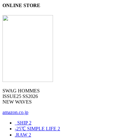
ONLINE STORE
SWAG HOMMES
ISSUE25 SS2026
NEW WAVES
amazon.co.jp
_SHIP
2
-25℃ SIMPLE LIFE
2
.RAW
2