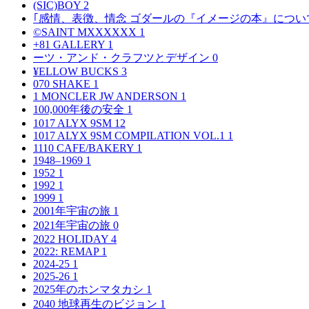
(SIC)BOY
2
｢感情、表徴、情念 ゴダールの『イメージの本』につい
©SAINT MXXXXXX
1
+81 GALLERY
1
ーツ・アンド・クラフツとデザイン
0
¥ELLOW BUCKS
3
070 SHAKE
1
1 MONCLER JW ANDERSON
1
100,000年後の安全
1
1017 ALYX 9SM
12
1017 ALYX 9SM COMPILATION VOL.1
1
1110 CAFE/BAKERY
1
1948–1969
1
1952
1
1992
1
1999
1
2001年宇宙の旅
1
2021年宇宙の旅
0
2022 HOLIDAY
4
2022: REMAP
1
2024-25
1
2025-26
1
2025年のホンマタカシ
1
2040 地球再生のビジョン
1