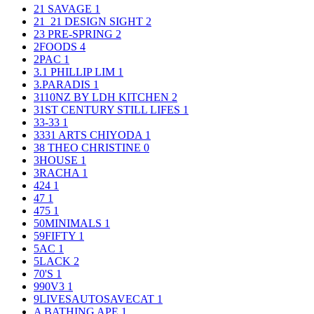
21 SAVAGE
1
21_21 DESIGN SIGHT
2
23 PRE-SPRING
2
2FOODS
4
2PAC
1
3.1 PHILLIP LIM
1
3.PARADIS
1
3110NZ BY LDH KITCHEN
2
31ST CENTURY STILL LIFES
1
33-33
1
3331 ARTS CHIYODA
1
38 THEO CHRISTINE
0
3HOUSE
1
3RACHA
1
424
1
47
1
475
1
50MINIMALS
1
59FIFTY
1
5AC
1
5LACK
2
70'S
1
990V3
1
9LIVESAUTOSAVECAT
1
A BATHING APE
1