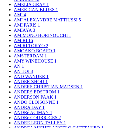
AMELIA GRAY
1
AMERICAN BLUES
1
AMI
4
AMI ALEXANDRE MATTIUSSI
5
AMI PARIS
1
AMIAYA
3
AMIMONO HORINOUCHI
1
AMIRI
16
AMIRI TOKYO
2
AMOAKO BOAFO
1
AMSTERDAM
1
AMY WINEHOUSE
1
AN
1
AN TOI
3
AND WANDER
1
ANDER ZHOU
1
ANDERS CHRISTIAN MADSEN
1
ANDERS EDSTROM
1
ANDERSON PAAK
1
ANDO CLOISONNE
1
ANDRA DAY
1
ANDRé ACIMAN
1
ANDRé COURRèGES
2
ANDRE LEON TALLEY
1
ANDREA MICHELANGELO CATTTANEO
1