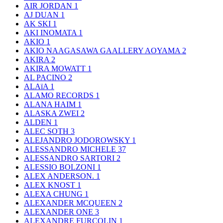
AIR JORDAN
1
AJ DUAN
1
AK SKI
1
AKI INOMATA
1
AKIO
1
AKIO NAAGASAWA GAALLERY AOYAMA
2
AKIRA
2
AKIRA MOWATT
1
AL PACINO
2
ALAïA
1
ALAMO RECORDS
1
ALANA HAIM
1
ALASKA ZWEI
2
ALDEN
1
ALEC SOTH
3
ALEJANDRO JODOROWSKY
1
ALESSANDRO MICHELE
37
ALESSANDRO SARTORI
2
ALESSIO BOLZONI
1
ALEX ANDERSON.
1
ALEX KNOST
1
ALEXA CHUNG
1
ALEXANDER MCQUEEN
2
ALEXANDER ONE
3
ALEXANDRE FURCOLIN
1