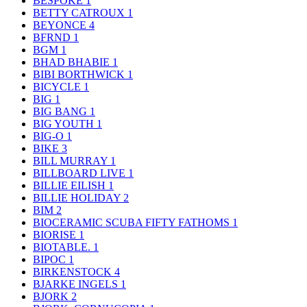
BESPOKE
1
BETTY CATROUX
1
BEYONCE
4
BFRND
1
BGM
1
BHAD BHABIE
1
BIBI BORTHWICK
1
BICYCLE
1
BIG
1
BIG BANG
1
BIG YOUTH
1
BIG-O
1
BIKE
3
BILL MURRAY
1
BILLBOARD LIVE
1
BILLIE EILISH
1
BILLIE HOLIDAY
2
BIM
2
BIOCERAMIC SCUBA FIFTY FATHOMS
1
BIORISE
1
BIOTABLE.
1
BIPOC
1
BIRKENSTOCK
4
BJARKE INGELS
1
BJORK
2