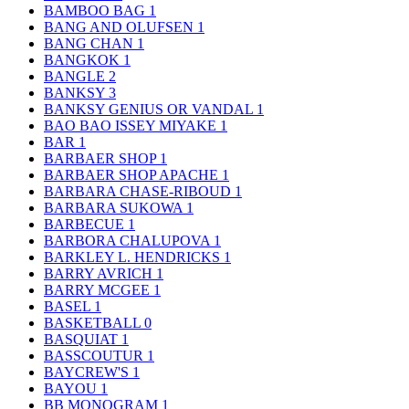
BAMBOO BAG
1
BANG AND OLUFSEN
1
BANG CHAN
1
BANGKOK
1
BANGLE
2
BANKSY
3
BANKSY GENIUS OR VANDAL
1
BAO BAO ISSEY MIYAKE
1
BAR
1
BARBAER SHOP
1
BARBAER SHOP APACHE
1
BARBARA CHASE-RIBOUD
1
BARBARA SUKOWA
1
BARBECUE
1
BARBORA CHALUPOVA
1
BARKLEY L. HENDRICKS
1
BARRY AVRICH
1
BARRY MCGEE
1
BASEL
1
BASKETBALL
0
BASQUIAT
1
BASSCOUTUR
1
BAYCREW'S
1
BAYOU
1
BB MONOGRAM
1