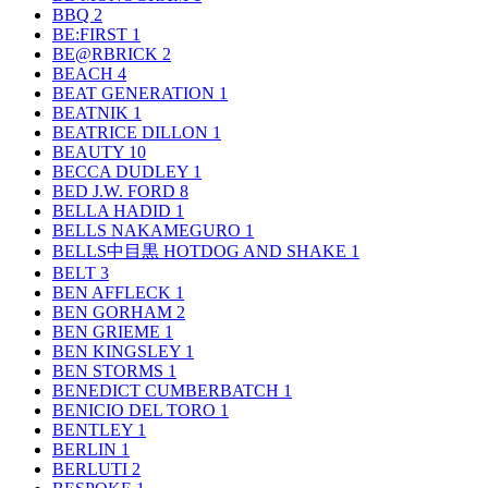
BBQ
2
BE:FIRST
1
BE@RBRICK
2
BEACH
4
BEAT GENERATION
1
BEATNIK
1
BEATRICE DILLON
1
BEAUTY
10
BECCA DUDLEY
1
BED J.W. FORD
8
BELLA HADID
1
BELLS NAKAMEGURO
1
BELLS中目黒 HOTDOG AND SHAKE
1
BELT
3
BEN AFFLECK
1
BEN GORHAM
2
BEN GRIEME
1
BEN KINGSLEY
1
BEN STORMS
1
BENEDICT CUMBERBATCH
1
BENICIO DEL TORO
1
BENTLEY
1
BERLIN
1
BERLUTI
2