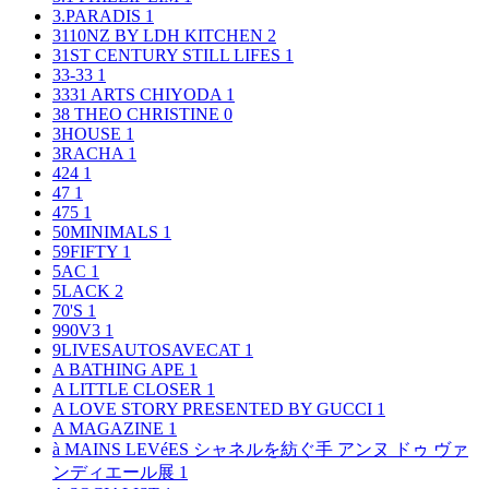
3.PARADIS
1
3110NZ BY LDH KITCHEN
2
31ST CENTURY STILL LIFES
1
33-33
1
3331 ARTS CHIYODA
1
38 THEO CHRISTINE
0
3HOUSE
1
3RACHA
1
424
1
47
1
475
1
50MINIMALS
1
59FIFTY
1
5AC
1
5LACK
2
70'S
1
990V3
1
9LIVESAUTOSAVECAT
1
A BATHING APE
1
A LITTLE CLOSER
1
A LOVE STORY PRESENTED BY GUCCI
1
A MAGAZINE
1
à MAINS LEVéES シャネルを紡ぐ手 アンヌ ドゥ ヴァ
ンディエール展
1