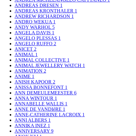
ANDREAS DRESEN
1
ANDREAS KRONTHALER
1
ANDREW RICHARDSON
1
ANDRO WEKUA
1
ANDY WARHOL
5
ANGELA DAVIS
1
ANGELO PLESSAS
1
ANGELO RUFFO
2
ANICET
2
ANIMAL
1
ANIMAL COLLECTIVE
1
ANIMAL JEWELLERY WATCH
1
ANIMATION
2
ANIME
1
ANISH KAPOOR
2
ANISSA BONNEFONT
1
ANN DEMEULEMEESTER
6
ANNA WINTOUR
1
ANNABELLE WALLIS
1
ANNE DE VANDIéRE
1
ANNE-CATHERINE LACROIX
1
ANNI ALBERS
1
ANNIKA INEZ
1
ANNIVERSARY
9