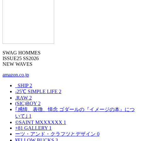
SWAG HOMMES
ISSUE25 SS2026
NEW WAVES
amazon.co.jp
_SHIP
2
-25℃ SIMPLE LIFE
2
.RAW
2
(SIC)BOY
2
｢感情、表徴、情念 ゴダールの『イメージの本』につ
いて｣
1
©SAINT MXXXXXX
1
+81 GALLERY
1
ーツ・アンド・クラフツとデザイン
0
¥ELLOW BUCKS
3