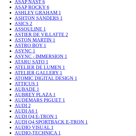
ASAP NAST
6
ASAP ROCKY
6
ASHLEY GRAHAM
1
ASHTON SANDERS
1
ASICS
2
ASSOULINE
1
ASTIER DE VILLATTE
2
ASTON MARTIN
1
ASTRO BOY
1
ASYNC
1
ASYNC - IMMERSION
1
ATARU SATO
1
ATELIER DE LUMEN
1
ATELIER GALLERY
1
ATOMIC DIGITAL DESIGN
1
ATTICUS
1
AUBADE
1
AUBREY PLAZA
1
AUDEMARS PIGUET
1
AUDI
2
AUDI A6
1
AUDI Q4 E-TRON
1
AUDI Q4 SPORTBACK E-TRON
1
AUDIO VISUAL
1
AUDIO-TECHNICA
1