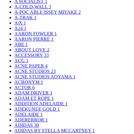
A SOCIALIST
1
A-COLD-WALL
3
A-POC ABLE ISSEY MIYAKE
2
A-TRAK
1
A|X
1
A24
1
AARON FOWLER
1
AARON PIERRE
1
ABE
1
ABOUT LOVE
2
ACCESSORY
33
ACG
1
ACNE PAPER
4
ACNE STUDIOS
23
ACNE STUDIOS AOYAMA
1
ACRONYM
1
ACTOR
6
ADAM DRIVER
1
ADAM ET ROPE
1
ADDITION ADELAIDE
1
ADEKUNLE GOLD
1
ADELAIDE
1
ADERERROR
1
ADIDAS
30
ADIDAS BY STELLA MCCARTNEY
1