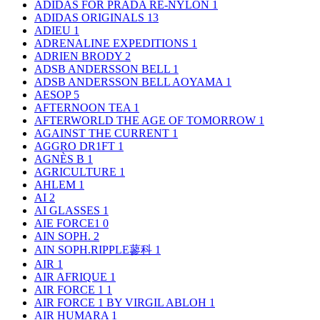
ADIDAS FOR PRADA RE-NYLON
1
ADIDAS ORIGINALS
13
ADIEU
1
ADRENALINE EXPEDITIONS
1
ADRIEN BRODY
2
ADSB ANDERSSON BELL
1
ADSB ANDERSSON BELL AOYAMA
1
AESOP
5
AFTERNOON TEA
1
AFTERWORLD THE AGE OF TOMORROW
1
AGAINST THE CURRENT
1
AGGRO DR1FT
1
AGNÈS B
1
AGRICULTURE
1
AHLEM
1
AI
2
AI GLASSES
1
AIE FORCE1
0
AIN SOPH.
2
AIN SOPH.RIPPLE蓼科
1
AIR
1
AIR AFRIQUE
1
AIR FORCE 1
1
AIR FORCE 1 BY VIRGIL ABLOH
1
AIR HUMARA
1