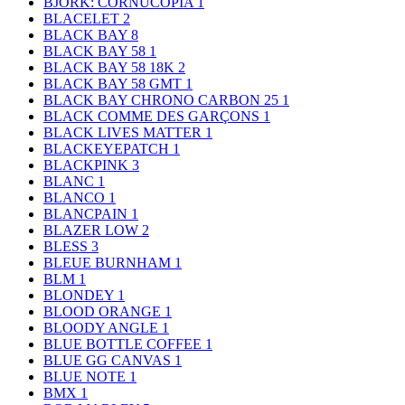
BJORK: CORNUCOPIA
1
BLACELET
2
BLACK BAY
8
BLACK BAY 58
1
BLACK BAY 58 18K
2
BLACK BAY 58 GMT
1
BLACK BAY CHRONO CARBON 25
1
BLACK COMME DES GARÇONS
1
BLACK LIVES MATTER
1
BLACKEYEPATCH
1
BLACKPINK
3
BLANC
1
BLANCO
1
BLANCPAIN
1
BLAZER LOW
2
BLESS
3
BLEUE BURNHAM
1
BLM
1
BLONDEY
1
BLOOD ORANGE
1
BLOODY ANGLE
1
BLUE BOTTLE COFFEE
1
BLUE GG CANVAS
1
BLUE NOTE
1
BMX
1