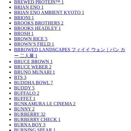
BREWED PROTEIN™
1
BRIAN ENO
1
BRIAN ENO AMBIENT KYOTO
1
BRIONI
1
BROOKS BROTHERS
2
BROOKS HEADLEY
1
BROSH
1
BROWN RICE
5
BROWN’S FIELD
1
BRROWED LANDSCAPES フィイイ ウェン｜パン カ
ー 二人展
1
BRUCE BROWN
1
BRUCE WEBER
2
BRUNO MUNARI
1
BTS
3
BUDDHA BOWL
7
BUDDY
5
BUFFALO
2
BUFFET
1
BUNKAMURA LE CINEMA
2
BUNNY
2
BURBERRY
32
BURBERRY CHECK
1
BURNA BOY
3
BURNING SPEAR
1