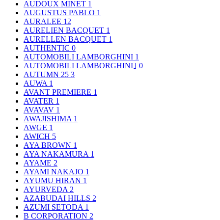
AUDOUX MINET
1
AUGUSTUS PABLO
1
AURALEE
12
AURELIEN BACQUET
1
AURELLEN BACQUET
1
AUTHENTIC
0
AUTOMOBILI LAMBORGHINI
1
AUTOMOBILI LAMBORGHINI｣
0
AUTUMN 25
3
AUWA
1
AVANT PREMIERE
1
AVATER
1
AVAVAV
1
AWAJISHIMA
1
AWGE
1
AWICH
5
AYA BROWN
1
AYA NAKAMURA
1
AYAME
2
AYAMI NAKAJO
1
AYUMU HIRAN
1
AYURVEDA
2
AZABUDAI HILLS
2
AZUMI SETODA
1
B CORPORATION
2