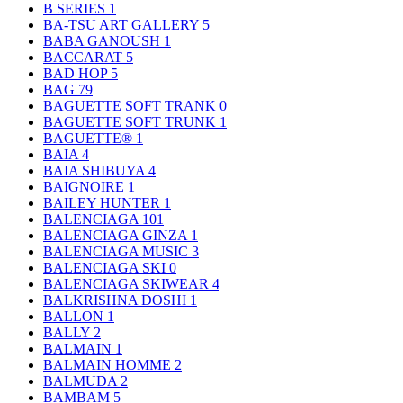
B SERIES
1
BA-TSU ART GALLERY
5
BABA GANOUSH
1
BACCARAT
5
BAD HOP
5
BAG
79
BAGUETTE SOFT TRANK
0
BAGUETTE SOFT TRUNK
1
BAGUETTE®
1
BAIA
4
BAIA SHIBUYA
4
BAIGNOIRE
1
BAILEY HUNTER
1
BALENCIAGA
101
BALENCIAGA GINZA
1
BALENCIAGA MUSIC
3
BALENCIAGA SKI
0
BALENCIAGA SKIWEAR
4
BALKRISHNA DOSHI
1
BALLON
1
BALLY
2
BALMAIN
1
BALMAIN HOMME
2
BALMUDA
2
BAMBAM
5