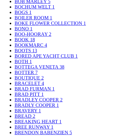
BOB MARLEY
5
BOCHUM WELT
1
BOGS
1
BOILER ROOM
1
BOKE FLOWER COLLECTION
1
BONO
1
BOO-HOORAY
2
BOOK
18
BOOKMARC
4
BOOTS
13
BORED APE YACHT CLUB
1
BOTH
1
BOTTEGA VENETA
38
BOTTER
7
BOUTIQUE
2
BRACELET
4
BRAD FURMAN
1
BRAD PITT
1
BRADLEY COOPER
2
BRADLY COOPER
1
BRAVERY
1
BREAD
2
BREAKING HEART
1
BREE RUNWAY
1
BRENDON BABENZIEN
5