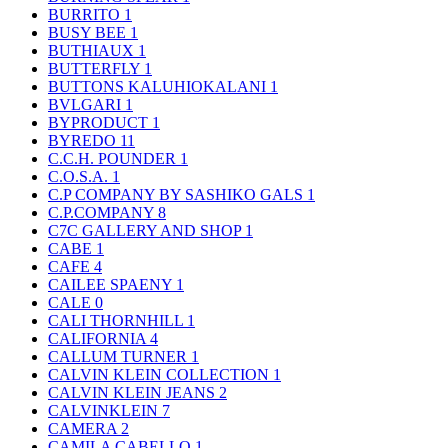
BURRITO
1
BUSY BEE
1
BUTHIAUX
1
BUTTERFLY
1
BUTTONS KALUHIOKALANI
1
BVLGARI
1
BYPRODUCT
1
BYREDO
11
C.C.H. POUNDER
1
C.O.S.A.
1
C.P COMPANY BY SASHIKO GALS
1
C.P.COMPANY
8
C7C GALLERY AND SHOP
1
CABE
1
CAFE
4
CAILEE SPAENY
1
CALE
0
CALI THORNHILL
1
CALIFORNIA
4
CALLUM TURNER
1
CALVIN KLEIN COLLECTION
1
CALVIN KLEIN JEANS
2
CALVINKLEIN
7
CAMERA
2
CAMILA CABELLO
1