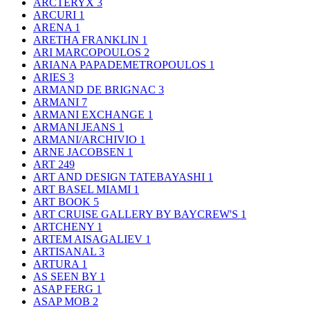
ARCTERYX
3
ARCURI
1
ARENA
1
ARETHA FRANKLIN
1
ARI MARCOPOULOS
2
ARIANA PAPADEMETROPOULOS
1
ARIES
3
ARMAND DE BRIGNAC
3
ARMANI
7
ARMANI EXCHANGE
1
ARMANI JEANS
1
ARMANI/ARCHIVIO
1
ARNE JACOBSEN
1
ART
249
ART AND DESIGN TATEBAYASHI
1
ART BASEL MIAMI
1
ART BOOK
5
ART CRUISE GALLERY BY BAYCREW'S
1
ARTCHENY
1
ARTEM AISAGALIEV
1
ARTISANAL
3
ARTURA
1
AS SEEN BY
1
ASAP FERG
1
ASAP MOB
2