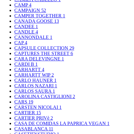
CAMP
4
CAMPAIGN
52
CAMPER TOGETHER
1
CANADA GOOSE
13
CANDEE
1
CANDLE
4
CANNONDALE
1
CAP
4
CAPSULE COLLECTION
29
CAPTURES THE STREET
6
CARA DELEVINGNE
1
CARDI B
1
CARHARTT
4
CARHARTT WIP
2
CARLO HAUNER
1
CARLOS NAZARI
1
CARLOS SAURA
1
CAROLINA CASTIGLIONI
2
CARS
19
CARSTEN NICOLAI
1
CARTIER
15
CARTIER PRIVè
2
CASA DE COMIDAS LA PAPRICA VEGAN
1
CASABLANCA
11