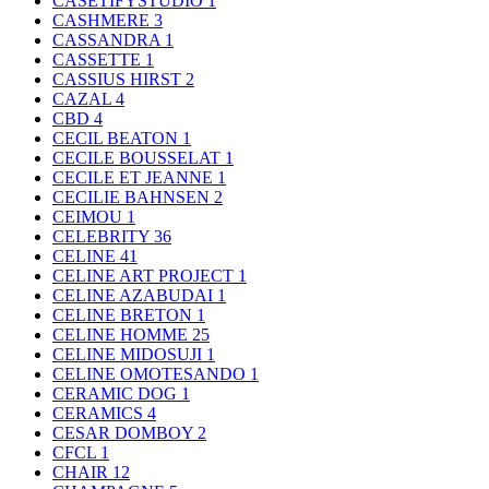
CASETIFYSTUDIO
1
CASHMERE
3
CASSANDRA
1
CASSETTE
1
CASSIUS HIRST
2
CAZAL
4
CBD
4
CECIL BEATON
1
CECILE BOUSSELAT
1
CECILE ET JEANNE
1
CECILIE BAHNSEN
2
CEIMOU
1
CELEBRITY
36
CELINE
41
CELINE ART PROJECT
1
CELINE AZABUDAI
1
CELINE BRETON
1
CELINE HOMME
25
CELINE MIDOSUJI
1
CELINE OMOTESANDO
1
CERAMIC DOG
1
CERAMICS
4
CESAR DOMBOY
2
CFCL
1
CHAIR
12