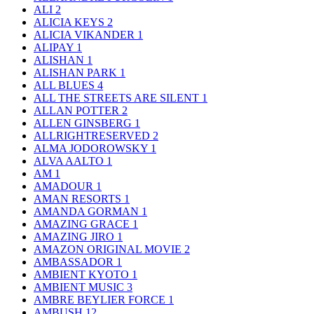
ALI
2
ALICIA KEYS
2
ALICIA VIKANDER
1
ALIPAY
1
ALISHAN
1
ALISHAN PARK
1
ALL BLUES
4
ALL THE STREETS ARE SILENT
1
ALLAN POTTER
2
ALLEN GINSBERG
1
ALLRIGHTRESERVED
2
ALMA JODOROWSKY
1
ALVA AALTO
1
AM
1
AMADOUR
1
AMAN RESORTS
1
AMANDA GORMAN
1
AMAZING GRACE
1
AMAZING JIRO
1
AMAZON ORIGINAL MOVIE
2
AMBASSADOR
1
AMBIENT KYOTO
1
AMBIENT MUSIC
3
AMBRE BEYLIER FORCE
1
AMBUSH
12