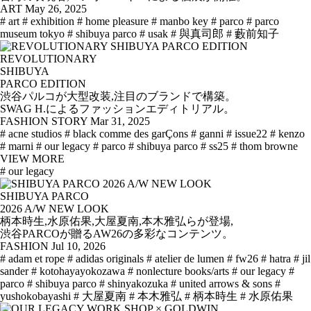
ART
May 26, 2025
# art
# exhibition
# home pleasure
# manbo key
# parco
# parco
museum tokyo
# shibuya parco
# usak
# 與真司郎
# 藪前知子
REVOLUTIONARY
SHIBUYA
PARCO EDITION
渋谷パルコが大型改装,注目のブランドで構築。
SWAG H.によるファッションエディトリアル。
FASHION STORY
Mar 31, 2025
# acne studios
# black comme des garÇons
# ganni
# issue22
# kenzo
# marni
# our legacy
# parco
# shibuya parco
# ss25
# thom browne
VIEW MORE
# our legacy
SHIBUYA PARCO
2026 A/W NEW LOOK
柄本時生,水原佑果,大屋夏南,本木雅弘らが登場,
渋谷PARCOが贈るAW26の多彩なコンテンツ。
FASHION
Jul 10, 2026
# adam et rope
# adidas originals
# atelier de lumen
# fw26
# hatra
# jil
sander
# kotohayayokozawa
# nonlecture books/arts
# our legacy
#
parco
# shibuya parco
# shinyakozuka
# united arrows & sons
#
yushokobayashi
# 大屋夏南
# 本木雅弘
# 柄本時生
# 水原佑果