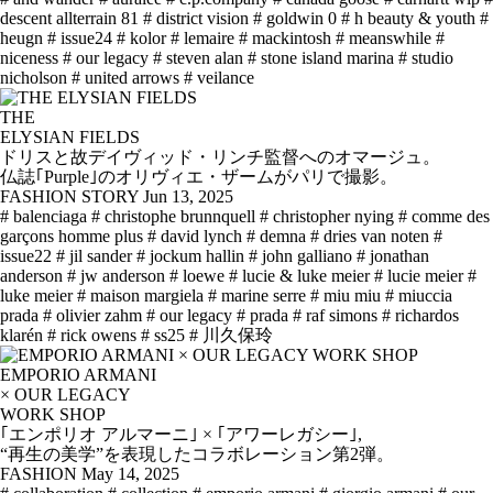
descent allterrain 81
# district vision
# goldwin 0
# h beauty & youth
#
heugn
# issue24
# kolor
# lemaire
# mackintosh
# meanswhile
#
niceness
# our legacy
# steven alan
# stone island marina
# studio
nicholson
# united arrows
# veilance
THE
ELYSIAN FIELDS
ドリスと故デイヴィッド・リンチ監督へのオマージュ。
仏誌｢Purple｣のオリヴィエ・ザームがパリで撮影。
FASHION STORY
Jun 13, 2025
# balenciaga
# christophe brunnquell
# christopher nying
# comme des
garçons homme plus
# david lynch
# demna
# dries van noten
#
issue22
# jil sander
# jockum hallin
# john galliano
# jonathan
anderson
# jw anderson
# loewe
# lucie & luke meier
# lucie meier
#
luke meier
# maison margiela
# marine serre
# miu miu
# miuccia
prada
# olivier zahm
# our legacy
# prada
# raf simons
# richardos
klarén
# rick owens
# ss25
# 川久保玲
EMPORIO ARMANI
× OUR LEGACY
WORK SHOP
｢エンポリオ アルマーニ｣ × ｢アワーレガシー｣,
“再生の美学”を表現したコラボレーション第2弾。
FASHION
May 14, 2025