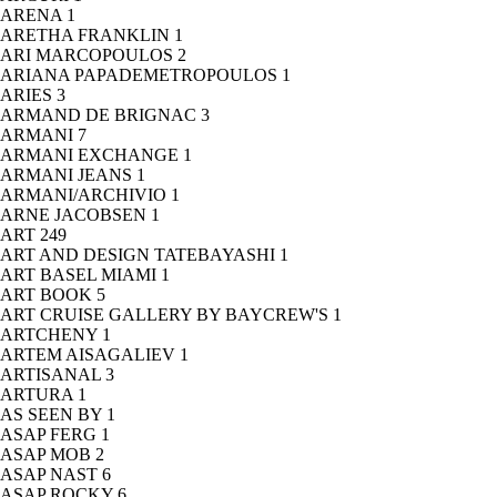
ARENA
1
ARETHA FRANKLIN
1
ARI MARCOPOULOS
2
ARIANA PAPADEMETROPOULOS
1
ARIES
3
ARMAND DE BRIGNAC
3
ARMANI
7
ARMANI EXCHANGE
1
ARMANI JEANS
1
ARMANI/ARCHIVIO
1
ARNE JACOBSEN
1
ART
249
ART AND DESIGN TATEBAYASHI
1
ART BASEL MIAMI
1
ART BOOK
5
ART CRUISE GALLERY BY BAYCREW'S
1
ARTCHENY
1
ARTEM AISAGALIEV
1
ARTISANAL
3
ARTURA
1
AS SEEN BY
1
ASAP FERG
1
ASAP MOB
2
ASAP NAST
6
ASAP ROCKY
6