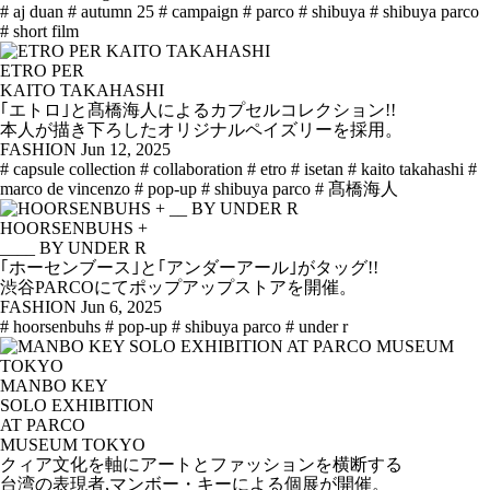
# aj duan
# autumn 25
# campaign
# parco
# shibuya
# shibuya parco
# short film
ETRO PER
KAITO TAKAHASHI
｢エトロ｣と髙橋海人によるカプセルコレクション!!
本人が描き下ろしたオリジナルペイズリーを採用。
FASHION
Jun 12, 2025
# capsule collection
# collaboration
# etro
# isetan
# kaito takahashi
#
marco de vincenzo
# pop-up
# shibuya parco
# 髙橋海人
HOORSENBUHS +
____ BY UNDER R
｢ホーセンブース｣と｢アンダーアール｣がタッグ!!
渋谷PARCOにてポップアップストアを開催。
FASHION
Jun 6, 2025
# hoorsenbuhs
# pop-up
# shibuya parco
# under r
MANBO KEY
SOLO EXHIBITION
AT PARCO
MUSEUM TOKYO
クィア文化を軸にアートとファッションを横断する
台湾の表現者,マンボー・キーによる個展が開催。