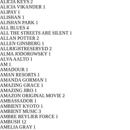
ALICIA KEYS
2
ALICIA VIKANDER
1
ALIPAY
1
ALISHAN
1
ALISHAN PARK
1
ALL BLUES
4
ALL THE STREETS ARE SILENT
1
ALLAN POTTER
2
ALLEN GINSBERG
1
ALLRIGHTRESERVED
2
ALMA JODOROWSKY
1
ALVA AALTO
1
AM
1
AMADOUR
1
AMAN RESORTS
1
AMANDA GORMAN
1
AMAZING GRACE
1
AMAZING JIRO
1
AMAZON ORIGINAL MOVIE
2
AMBASSADOR
1
AMBIENT KYOTO
1
AMBIENT MUSIC
3
AMBRE BEYLIER FORCE
1
AMBUSH
12
AMELIA GRAY
1