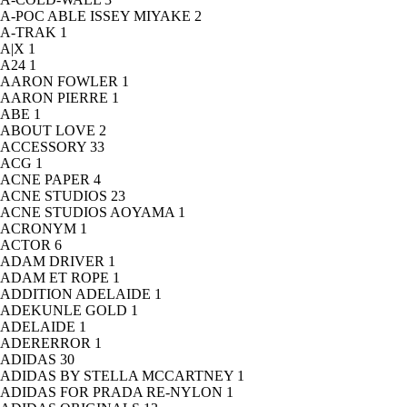
A-POC ABLE ISSEY MIYAKE
2
A-TRAK
1
A|X
1
A24
1
AARON FOWLER
1
AARON PIERRE
1
ABE
1
ABOUT LOVE
2
ACCESSORY
33
ACG
1
ACNE PAPER
4
ACNE STUDIOS
23
ACNE STUDIOS AOYAMA
1
ACRONYM
1
ACTOR
6
ADAM DRIVER
1
ADAM ET ROPE
1
ADDITION ADELAIDE
1
ADEKUNLE GOLD
1
ADELAIDE
1
ADERERROR
1
ADIDAS
30
ADIDAS BY STELLA MCCARTNEY
1
ADIDAS FOR PRADA RE-NYLON
1