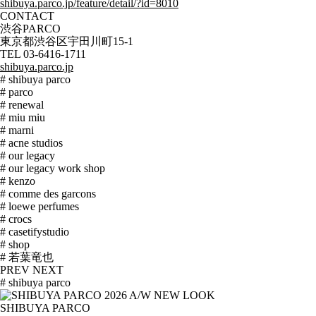
shibuya.parco.jp/feature/detail/?id=8010
CONTACT
渋谷PARCO
東京都渋谷区宇田川町15-1
TEL 03-6416-1711
shibuya.parco.jp
# shibuya parco
# parco
# renewal
# miu miu
# marni
# acne studios
# our legacy
# our legacy work shop
# kenzo
# comme des garcons
# loewe perfumes
# crocs
# casetifystudio
# shop
# 若葉竜也
PREV
NEXT
# shibuya parco
SHIBUYA PARCO