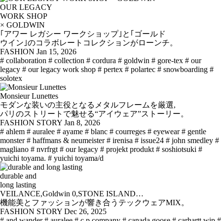
OUR LEGACY
WORK SHOP
× GOLDWIN
｢アワー レガシー ワークショップ｣と｢ゴールド
ウイン｣のコラボレートコレクションがローンチ。
FASHION
Jan 15, 2026
# collaboration
# collection
# cordura
# goldwin
# gore-tex
# our
legacy
# our legacy work shop
# pertex
# polartec
# snowboarding
#
solotex
Monsieur Lunettes
モダンな装いの主役となるメタルフレームを厳選,
パリのストリートで魅せる“アイウェア”ストーリー。
FASHION STORY
Jan 8, 2026
# ahlem
# auralee
# ayame
# blanc
# courreges
# eyewear
# gentle
monster
# haffmans & neumeister
# irenisa
# issue24
# john smedley
#
magliano
# nvrfrgt
# our legacy
# projekt produkt
# soshiotsuki
#
yuichi toyama.
# yuichi toyama/d
durable and
long lasting
VEILANCE,Goldwin 0,STONE ISLAND…
機能美とファッションが響き合うテックウェアMIX。
FASHION STORY
Dec 26, 2025
# and wander
# auralee
# c.p.company
# canada goose
# carhartt wip
#