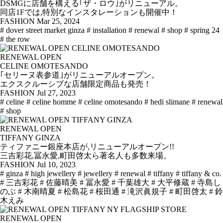
DSMGに店舗を構える｢ザ・ロウ｣がリニューアル。
同店1Fでは,特別なインスタレーションも開催中！
FASHION
Mar 25, 2024
# dover street market ginza
# installation
# renewal
# shop
# spring 24
# the row
RENEWAL OPEN
CELINE OMOTESANDO
｢セリーヌ表参道｣がリニューアルオープン。
エクスクルーシブな店舗限定商品も発売！
FASHION
Jul 27, 2023
# celine
# celine homme
# celine omotesando
# hedi slimane
# renewal
# shop
RENEWAL OPEN
TIFFANY GINZA
ティファニー銀座本店が,リニューアルオープン!!
三吉彩花,冨永愛,町田啓太ら著名人も多数来場。
FASHION
Jul 10, 2023
# ginza
# high jewellery
# jewellery
# renewal
# tiffany
# tiffany & co.
# 三吉彩花
# 佐藤晴美
# 冨永愛
# 千葉雄大
# 大平修蔵
# 寺島し
のぶ
# 木南晴夏
# 松島花
# 桜田通
# 滝沢眞規子
# 町田啓太
# 鈴
木えみ
RENEWAL OPEN