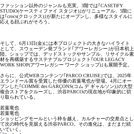
ファッション以外のジャンルも充実。3階では｢CASETiFY
STUDiO(ケースティファイ スタジオ)｣がリニューアル、5階に
は｢crocs(クロックス)｣が新たにオープンし、多様なスタイルに
応える顔ぶれがそろう。
そして、6月13日(金)には本プロジェクトの大きなハイライト
として、スウェーデン発ブランド｢アワーレガシー｣が日本初上
陸。ショップでは、デッドストックやサンプル、リサイクル素
材を再構築するサステナブルプロジェクト｢OUR LEGACY
WORK SHOP(アワーレガシー ワーク ショップ)｣も展開予定。
さらに、公式WEBコンテンツ｢PARCO CRUISE｣では、2025年
エランドール賞を受賞した俳優の若葉竜也が登場。4月にオー
プンした｢COMME des GARÇONS(コム デ ギャルソン)｣の大型
複合ストアをクルーズし、渋谷PARCOの現在地が印象的に切
り取られている。
若葉竜也
若葉竜也
ショッピングモールという枠を越え、カルチャーの交差点とし
て次の時代を見据える渋谷PARCO。その進化は、まだまだ続
いていく。