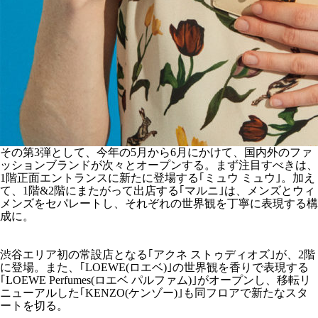
その第3弾として、今年の5月から6月にかけて、国内外のファ
ッションブランドが次々とオープンする。まず注目すべきは、
1階正面エントランスに新たに登場する｢ミュウ ミュウ｣。加え
て、1階&2階にまたがって出店する｢マルニ｣は、メンズとウィ
メンズをセパレートし、それぞれの世界観を丁寧に表現する構
成に。
渋谷エリア初の常設店となる｢アクネ ストゥディオズ｣が、2階
に登場。また、｢LOEWE(ロエベ)｣の世界観を香りで表現する
｢LOEWE Perfumes(ロエベ パルファム)｣がオープンし、移転リ
ニューアルした｢KENZO(ケンゾー)｣も同フロアで新たなスタ
ートを切る。