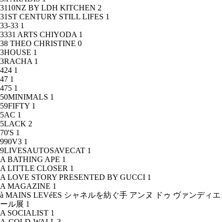
3110NZ BY LDH KITCHEN
2
31ST CENTURY STILL LIFES
1
33-33
1
3331 ARTS CHIYODA
1
38 THEO CHRISTINE
0
3HOUSE
1
3RACHA
1
424
1
47
1
475
1
50MINIMALS
1
59FIFTY
1
5AC
1
5LACK
2
70'S
1
990V3
1
9LIVESAUTOSAVECAT
1
A BATHING APE
1
A LITTLE CLOSER
1
A LOVE STORY PRESENTED BY GUCCI
1
A MAGAZINE
1
à MAINS LEVéES シャネルを紡ぐ手 アンヌ ドゥ ヴァンディエ
ール展
1
A SOCIALIST
1
A-COLD-WALL
3