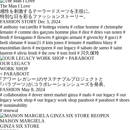
The Man I Love
感性を刺激するテーラードスーツを主役に,
特別な日を彩るファッションストーリー。
FASHION STORY
Dec 3, 2024
# anthony vaccarello
# bottega veneta
# celine homme
# christophe
lemaire
# comme des garçons homme plus
# dior
# dries van noten
#
fendi
# ferragamo
# flowers
# giorgio armani
# givenchy
# gucci
#
hedi slimane
# issue21
# kim jones
# lemaire
# matthieu blazy
#
maximilian davis
# mcqueen
# our legacy
# sabato de sarno
# saint
laurent
# silvia fendi
# the row
# tom ford
# 川久保玲
OUR LEGACY
WORK SHOP
× PARABOOT
｢アワー レガシー｣のサステナブルプロジェクトと
｢パラブーツ｣が,コラボレーションシューズを発表。
FASHION
May 8, 2024
# collaboration
# dover street market ginza
# malo
# our legacy
# our
legacy work shop
# our legacy work shop paraboot
# paraboot
# shoes
# sustainability
# renewal
MAISON MARGIELA
GINZA SIX STORE