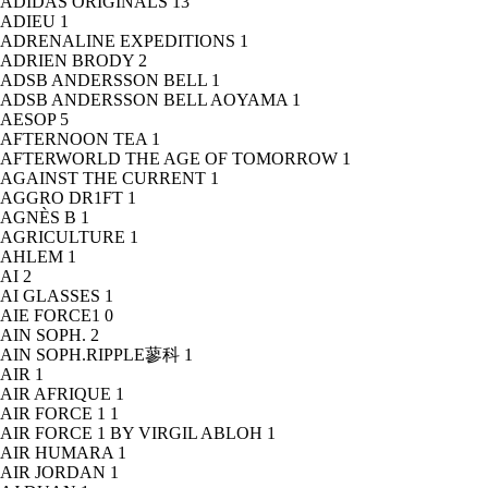
ADIDAS ORIGINALS
13
ADIEU
1
ADRENALINE EXPEDITIONS
1
ADRIEN BRODY
2
ADSB ANDERSSON BELL
1
ADSB ANDERSSON BELL AOYAMA
1
AESOP
5
AFTERNOON TEA
1
AFTERWORLD THE AGE OF TOMORROW
1
AGAINST THE CURRENT
1
AGGRO DR1FT
1
AGNÈS B
1
AGRICULTURE
1
AHLEM
1
AI
2
AI GLASSES
1
AIE FORCE1
0
AIN SOPH.
2
AIN SOPH.RIPPLE蓼科
1
AIR
1
AIR AFRIQUE
1
AIR FORCE 1
1
AIR FORCE 1 BY VIRGIL ABLOH
1
AIR HUMARA
1
AIR JORDAN
1