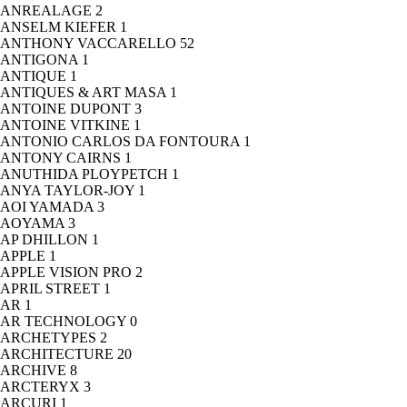
ANREALAGE
2
ANSELM KIEFER
1
ANTHONY VACCARELLO
52
ANTIGONA
1
ANTIQUE
1
ANTIQUES & ART MASA
1
ANTOINE DUPONT
3
ANTOINE VITKINE
1
ANTONIO CARLOS DA FONTOURA
1
ANTONY CAIRNS
1
ANUTHIDA PLOYPETCH
1
ANYA TAYLOR-JOY
1
AOI YAMADA
3
AOYAMA
3
AP DHILLON
1
APPLE
1
APPLE VISION PRO
2
APRIL STREET
1
AR
1
AR TECHNOLOGY
0
ARCHETYPES
2
ARCHITECTURE
20
ARCHIVE
8
ARCTERYX
3
ARCURI
1