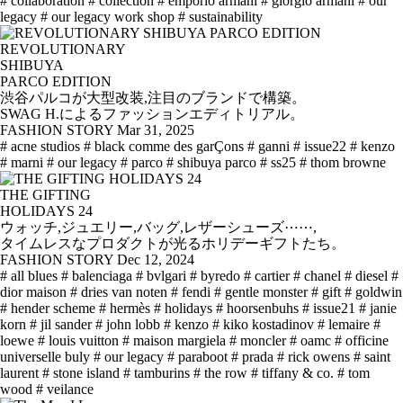
# collaboration
# collection
# emporio armani
# giorgio armani
# our
legacy
# our legacy work shop
# sustainability
REVOLUTIONARY
SHIBUYA
PARCO EDITION
渋谷パルコが大型改装,注目のブランドで構築。
SWAG H.によるファッションエディトリアル。
FASHION STORY
Mar 31, 2025
# acne studios
# black comme des garÇons
# ganni
# issue22
# kenzo
# marni
# our legacy
# parco
# shibuya parco
# ss25
# thom browne
THE GIFTING
HOLIDAYS 24
ウォッチ,ジュエリー,バッグ,レザーシューズ⋯⋯,
タイムレスなプロダクトが光るホリデーギフトたち。
FASHION STORY
Dec 12, 2024
# all blues
# balenciaga
# bvlgari
# byredo
# cartier
# chanel
# diesel
#
dior maison
# dries van noten
# fendi
# gentle monster
# gift
# goldwin
# hender scheme
# hermès
# holidays
# hoorsenbuhs
# issue21
# janie
korn
# jil sander
# john lobb
# kenzo
# kiko kostadinov
# lemaire
#
loewe
# louis vuitton
# maison margiela
# moncler
# oamc
# officine
universelle buly
# our legacy
# paraboot
# prada
# rick owens
# saint
laurent
# stone island
# tamburins
# the row
# tiffany & co.
# tom
wood
# veilance