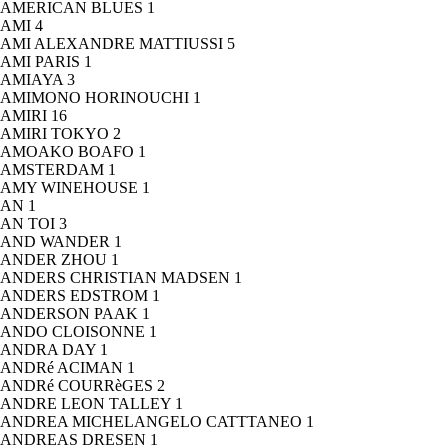
AMERICAN BLUES
1
AMI
4
AMI ALEXANDRE MATTIUSSI
5
AMI PARIS
1
AMIAYA
3
AMIMONO HORINOUCHI
1
AMIRI
16
AMIRI TOKYO
2
AMOAKO BOAFO
1
AMSTERDAM
1
AMY WINEHOUSE
1
AN
1
AN TOI
3
AND WANDER
1
ANDER ZHOU
1
ANDERS CHRISTIAN MADSEN
1
ANDERS EDSTROM
1
ANDERSON PAAK
1
ANDO CLOISONNE
1
ANDRA DAY
1
ANDRé ACIMAN
1
ANDRé COURRèGES
2
ANDRE LEON TALLEY
1
ANDREA MICHELANGELO CATTTANEO
1
ANDREAS DRESEN
1