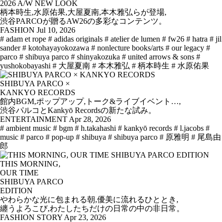
2026 A/W NEW LOOK
柄本時生,水原佑果,大屋夏南,本木雅弘らが登場,
渋谷PARCOが贈るAW26の多彩なコンテンツ。
FASHION
Jul 10, 2026
# adam et rope
# adidas originals
# atelier de lumen
# fw26
# hatra
# jil
sander
# kotohayayokozawa
# nonlecture books/arts
# our legacy
#
parco
# shibuya parco
# shinyakozuka
# united arrows & sons
#
yushokobayashi
# 大屋夏南
# 本木雅弘
# 柄本時生
# 水原佑果
SHIBUYA PARCO ×
KANKYO RECORDS
館内BGM,ポップアップ,トーク&ライブイベント…,
渋谷パルコとKankyō Recordsの新たな試み。
ENTERTAINMENT
Apr 28, 2026
# ambient music
# bgm
# h.takahashi
# kankyō records
# l.jacobs
#
music
# parco
# pop-up
# shibuya
# shibuya parco
# 原雅明
# 尾島由
郎
THIS MORNING,
OUR TIME
SHIBUYA PARCO
EDITION
やわらかな光に包まれる朝,優美に流れるひととき,
纏うよろこび,わたしたちだけの日常の中の非日常。
FASHION STORY
Apr 23, 2026