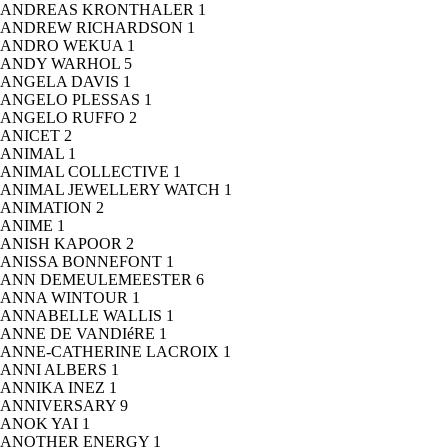
ANDREAS KRONTHALER
1
ANDREW RICHARDSON
1
ANDRO WEKUA
1
ANDY WARHOL
5
ANGELA DAVIS
1
ANGELO PLESSAS
1
ANGELO RUFFO
2
ANICET
2
ANIMAL
1
ANIMAL COLLECTIVE
1
ANIMAL JEWELLERY WATCH
1
ANIMATION
2
ANIME
1
ANISH KAPOOR
2
ANISSA BONNEFONT
1
ANN DEMEULEMEESTER
6
ANNA WINTOUR
1
ANNABELLE WALLIS
1
ANNE DE VANDIéRE
1
ANNE-CATHERINE LACROIX
1
ANNI ALBERS
1
ANNIKA INEZ
1
ANNIVERSARY
9
ANOK YAI
1
ANOTHER ENERGY
1