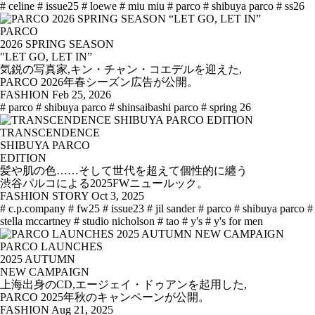
# celine
# issue25
# loewe
# miu miu
# parco
# shibuya parco
# ss26
PARCO
2026 SPRING SEASON
"LET GO, LET IN”
気鋭の写真家,キン・チャン・コエデルを迎えた,
PARCO 2026年春シーズン広告が公開。
FASHION
Feb 25, 2026
# parco
# shibuya parco
# shinsaibashi parco
# spring 26
TRANSCENDENCE
SHIBUYA PARCO
EDITION
髪や肌の色……そして世代を超えて個性的に纏う
渋谷パルコによる2025FWニュールック。
FASHION STORY
Oct 3, 2025
# c.p.company
# fw25
# issue23
# jil sander
# parco
# shibuya parco
#
stella mccartney
# studio nicholson
# tao
# y's
# y's for men
PARCO LAUNCHES
2025 AUTUMN
NEW CAMPAIGN
上海出身のCD,エージェイ・ドゥアンを起用した,
PARCO 2025年秋のキャンペーンが公開。
FASHION
Aug 21, 2025