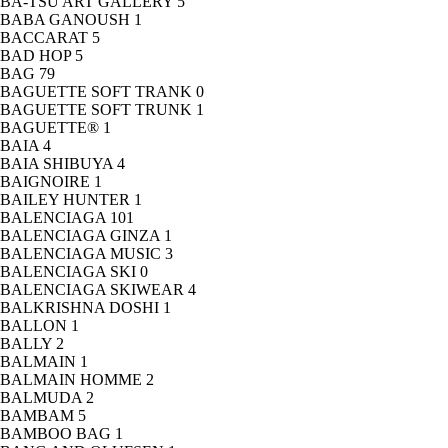
BA-TSU ART GALLERY
5
BABA GANOUSH
1
BACCARAT
5
BAD HOP
5
BAG
79
BAGUETTE SOFT TRANK
0
BAGUETTE SOFT TRUNK
1
BAGUETTE®
1
BAIA
4
BAIA SHIBUYA
4
BAIGNOIRE
1
BAILEY HUNTER
1
BALENCIAGA
101
BALENCIAGA GINZA
1
BALENCIAGA MUSIC
3
BALENCIAGA SKI
0
BALENCIAGA SKIWEAR
4
BALKRISHNA DOSHI
1
BALLON
1
BALLY
2
BALMAIN
1
BALMAIN HOMME
2
BALMUDA
2
BAMBAM
5
BAMBOO BAG
1