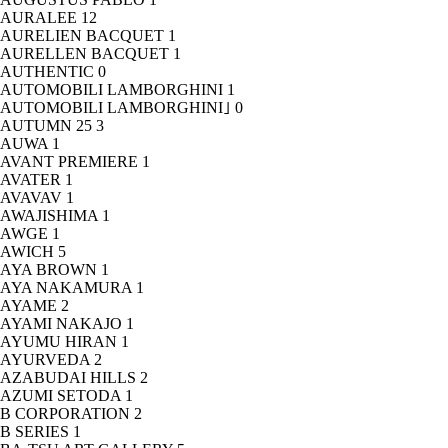
AURALEE
12
AURELIEN BACQUET
1
AURELLEN BACQUET
1
AUTHENTIC
0
AUTOMOBILI LAMBORGHINI
1
AUTOMOBILI LAMBORGHINI｣
0
AUTUMN 25
3
AUWA
1
AVANT PREMIERE
1
AVATER
1
AVAVAV
1
AWAJISHIMA
1
AWGE
1
AWICH
5
AYA BROWN
1
AYA NAKAMURA
1
AYAME
2
AYAMI NAKAJO
1
AYUMU HIRAN
1
AYURVEDA
2
AZABUDAI HILLS
2
AZUMI SETODA
1
B CORPORATION
2
B SERIES
1