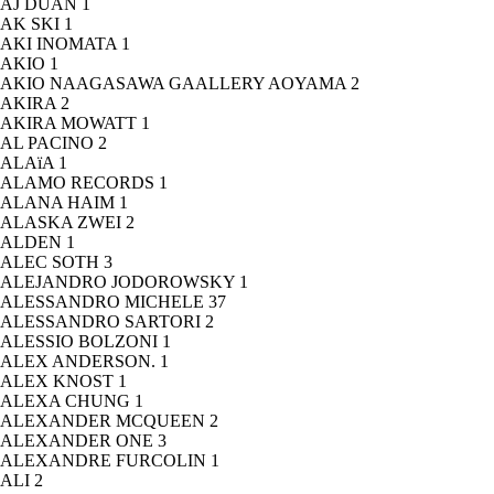
AJ DUAN
1
AK SKI
1
AKI INOMATA
1
AKIO
1
AKIO NAAGASAWA GAALLERY AOYAMA
2
AKIRA
2
AKIRA MOWATT
1
AL PACINO
2
ALAïA
1
ALAMO RECORDS
1
ALANA HAIM
1
ALASKA ZWEI
2
ALDEN
1
ALEC SOTH
3
ALEJANDRO JODOROWSKY
1
ALESSANDRO MICHELE
37
ALESSANDRO SARTORI
2
ALESSIO BOLZONI
1
ALEX ANDERSON.
1
ALEX KNOST
1
ALEXA CHUNG
1
ALEXANDER MCQUEEN
2
ALEXANDER ONE
3
ALEXANDRE FURCOLIN
1
ALI
2