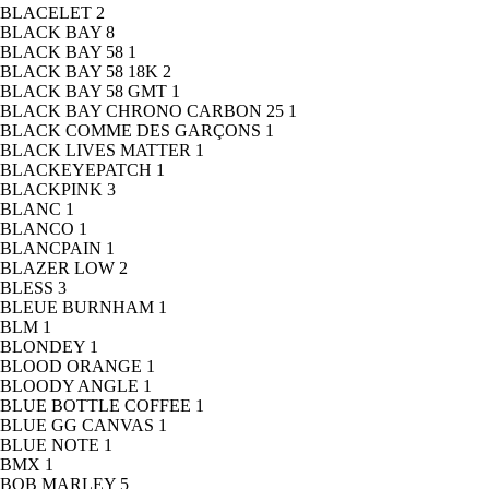
BLACELET
2
BLACK BAY
8
BLACK BAY 58
1
BLACK BAY 58 18K
2
BLACK BAY 58 GMT
1
BLACK BAY CHRONO CARBON 25
1
BLACK COMME DES GARÇONS
1
BLACK LIVES MATTER
1
BLACKEYEPATCH
1
BLACKPINK
3
BLANC
1
BLANCO
1
BLANCPAIN
1
BLAZER LOW
2
BLESS
3
BLEUE BURNHAM
1
BLM
1
BLONDEY
1
BLOOD ORANGE
1
BLOODY ANGLE
1
BLUE BOTTLE COFFEE
1
BLUE GG CANVAS
1
BLUE NOTE
1
BMX
1
BOB MARLEY
5