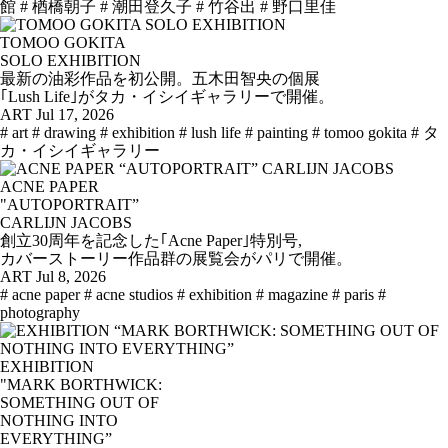
館
# 楢橋朝子
# 潮田登久子
# 竹谷出
# 野口里佳
TOMOO GOKITA
SOLO EXHIBITION
最新の油彩作品を初公開。五木田智央の個展
｢Lush Life｣がタカ・イシイギャラリーで開催。
ART
Jul 17, 2026
# art
# drawing
# exhibition
# lush life
# painting
# tomoo gokita
# タ
カ・イシイギャラリー
ACNE PAPER
"AUTOPORTRAIT”
CARLIJN JACOBS
創立30周年を記念した｢Acne Paper｣特別号,
カバーストーリー作品群の展覧会がパリで開催。
ART
Jul 8, 2026
# acne paper
# acne studios
# exhibition
# magazine
# paris
#
photography
EXHIBITION
"MARK BORTHWICK:
SOMETHING OUT OF
NOTHING INTO
EVERYTHING”