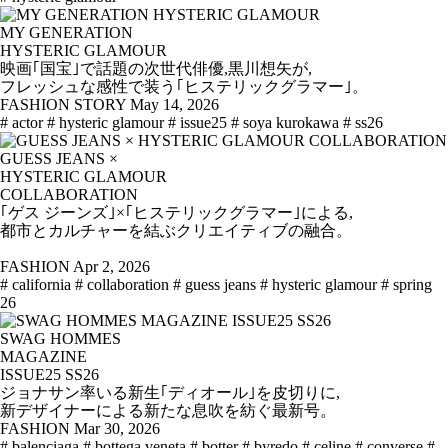
MY GENERATION
HYSTERIC GLAMOUR
映画｢国宝｣で話題の次世代俳優,黒川想矢が,
フレッシュな感性で装う｢ヒステリックグラマー｣。
FASHION STORY
May 14, 2026
# actor
# hysteric glamour
# issue25
# soya kurokawa
# ss26
GUESS JEANS ×
HYSTERIC GLAMOUR
COLLABORATION
｢ゲス ジーンズ｣×｢ヒステリックグラマー｣による,
都市とカルチャーを結ぶクリエイティブの融合。
FASHION
Apr 2, 2026
# california
# collaboration
# guess jeans
# hysteric glamour
# spring
26
SWAG HOMMES
MAGAZINE
ISSUE25 SS26
ジョナサン率いる新生｢ディオール｣を皮切りに,
新デザイナーによる新たな息吹を紡ぐ最新号。
FASHION
Mar 30, 2026
# balenciaga
# bottega veneta
# botter
# byredo
# celine
# converse
#