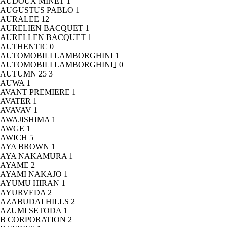
AUDOUX MINET
1
AUGUSTUS PABLO
1
AURALEE
12
AURELIEN BACQUET
1
AURELLEN BACQUET
1
AUTHENTIC
0
AUTOMOBILI LAMBORGHINI
1
AUTOMOBILI LAMBORGHINI｣
0
AUTUMN 25
3
AUWA
1
AVANT PREMIERE
1
AVATER
1
AVAVAV
1
AWAJISHIMA
1
AWGE
1
AWICH
5
AYA BROWN
1
AYA NAKAMURA
1
AYAME
2
AYAMI NAKAJO
1
AYUMU HIRAN
1
AYURVEDA
2
AZABUDAI HILLS
2
AZUMI SETODA
1
B CORPORATION
2