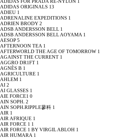
ADIDAS FOR PRADA RE-NYLON
1
ADIDAS ORIGINALS
13
ADIEU
1
ADRENALINE EXPEDITIONS
1
ADRIEN BRODY
2
ADSB ANDERSSON BELL
1
ADSB ANDERSSON BELL AOYAMA
1
AESOP
5
AFTERNOON TEA
1
AFTERWORLD THE AGE OF TOMORROW
1
AGAINST THE CURRENT
1
AGGRO DR1FT
1
AGNÈS B
1
AGRICULTURE
1
AHLEM
1
AI
2
AI GLASSES
1
AIE FORCE1
0
AIN SOPH.
2
AIN SOPH.RIPPLE蓼科
1
AIR
1
AIR AFRIQUE
1
AIR FORCE 1
1
AIR FORCE 1 BY VIRGIL ABLOH
1
AIR HUMARA
1