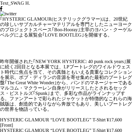
Text_SWAG H.
｢HYSTERIC GLAMOUR(ヒステリックグラマー)｣は、20世紀
の珍しいサブカルチャーマテリアルを専門としたニューヨーク
のプロジェクトスペース｢Boo-Hooray｣主宰のヨハン・クーゲル
ベルグによる展覧会｢LOVE BOOTLEG｣を開催する。
昨年開催された｢NEW YORK HYSTERIC: 40 punk rock years｣展
に続く2回目となる本展では、LPブートレグのワイルドウェス
ト時代に焦点を当て、その真髄ともいえる貴重なコレクション
を展示。ボブ・ディランの音源を寄せ集めた最初のブートレグ
盤｢The Great White Wonder｣から、バンドのマネージャーである
マルコム・マクラーレン自身がリリースしたとされるセック
ス・ピストルズ｢Spunk｣まで、多彩な作品がラインナップす
る。ファンアートで彩られたジャケットが特徴的なこれらの海
賊版は、創造的でありながら奔放でもあり、美しいブートレグ
の世界を物語っている。
HYSTERIC GLAMOUR “LOVE BOOTLEG” T-Shirt ¥17,600
[Front]
HYSTERIC GLAMOUR “LOVE BOOTLEG” T-Shirt ¥17,600