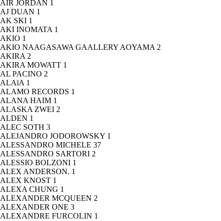
AIR JORDAN
1
AJ DUAN
1
AK SKI
1
AKI INOMATA
1
AKIO
1
AKIO NAAGASAWA GAALLERY AOYAMA
2
AKIRA
2
AKIRA MOWATT
1
AL PACINO
2
ALAïA
1
ALAMO RECORDS
1
ALANA HAIM
1
ALASKA ZWEI
2
ALDEN
1
ALEC SOTH
3
ALEJANDRO JODOROWSKY
1
ALESSANDRO MICHELE
37
ALESSANDRO SARTORI
2
ALESSIO BOLZONI
1
ALEX ANDERSON.
1
ALEX KNOST
1
ALEXA CHUNG
1
ALEXANDER MCQUEEN
2
ALEXANDER ONE
3
ALEXANDRE FURCOLIN
1