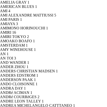
AMELIA GRAY
1
AMERICAN BLUES
1
AMI
4
AMI ALEXANDRE MATTIUSSI
5
AMI PARIS
1
AMIAYA
3
AMIMONO HORINOUCHI
1
AMIRI
16
AMIRI TOKYO
2
AMOAKO BOAFO
1
AMSTERDAM
1
AMY WINEHOUSE
1
AN
1
AN TOI
3
AND WANDER
1
ANDER ZHOU
1
ANDERS CHRISTIAN MADSEN
1
ANDERS EDSTROM
1
ANDERSON PAAK
1
ANDO CLOISONNE
1
ANDRA DAY
1
ANDRé ACIMAN
1
ANDRé COURRèGES
2
ANDRE LEON TALLEY
1
ANDREA MICHELANGELO CATTTANEO
1