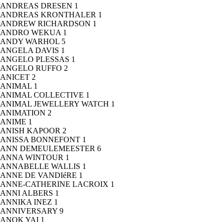
ANDREAS DRESEN
1
ANDREAS KRONTHALER
1
ANDREW RICHARDSON
1
ANDRO WEKUA
1
ANDY WARHOL
5
ANGELA DAVIS
1
ANGELO PLESSAS
1
ANGELO RUFFO
2
ANICET
2
ANIMAL
1
ANIMAL COLLECTIVE
1
ANIMAL JEWELLERY WATCH
1
ANIMATION
2
ANIME
1
ANISH KAPOOR
2
ANISSA BONNEFONT
1
ANN DEMEULEMEESTER
6
ANNA WINTOUR
1
ANNABELLE WALLIS
1
ANNE DE VANDIéRE
1
ANNE-CATHERINE LACROIX
1
ANNI ALBERS
1
ANNIKA INEZ
1
ANNIVERSARY
9
ANOK YAI
1