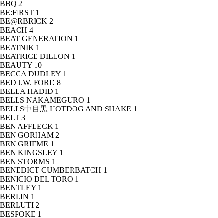
BBQ
2
BE:FIRST
1
BE@RBRICK
2
BEACH
4
BEAT GENERATION
1
BEATNIK
1
BEATRICE DILLON
1
BEAUTY
10
BECCA DUDLEY
1
BED J.W. FORD
8
BELLA HADID
1
BELLS NAKAMEGURO
1
BELLS中目黒 HOTDOG AND SHAKE
1
BELT
3
BEN AFFLECK
1
BEN GORHAM
2
BEN GRIEME
1
BEN KINGSLEY
1
BEN STORMS
1
BENEDICT CUMBERBATCH
1
BENICIO DEL TORO
1
BENTLEY
1
BERLIN
1
BERLUTI
2
BESPOKE
1