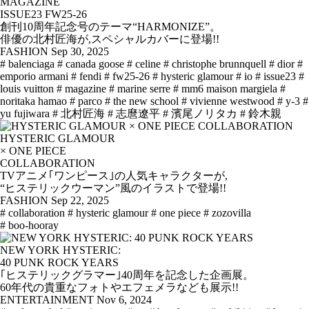
MAGAZINE
ISSUE23 FW25-26
創刊10周年記念号のテーマ“HARMONIZE”。
俳優の北村匠海が,スペシャルカバーに登場!!
FASHION
Sep 30, 2025
# balenciaga
# canada goose
# celine
# christophe brunnquell
# dior
#
emporio armani
# fendi
# fw25-26
# hysteric glamour
# io
# issue23
#
louis vuitton
# magazine
# marine serre
# mm6 maison margiela
#
noritaka hamao
# parco
# the new school
# vivienne westwood
# y-3
#
yu fujiwara
# 北村匠海
# 志麿遼平
# 濱尾ノリタカ
# 鈴木親
HYSTERIC GLAMOUR
× ONE PIECE
COLLABORATION
TVアニメ｢ワンピース｣の人気キャラクターが,
“ヒステリックウーマン”風のイラストで登場!!
FASHION
Sep 22, 2025
# collaboration
# hysteric glamour
# one piece
# zozovilla
# boo-hooray
NEW YORK HYSTERIC:
40 PUNK ROCK YEARS
｢ヒステリックグラマー｣40周年を記念した企画展。
60年代の貴重なフォトやエフェメラなども展示!!
ENTERTAINMENT
Nov 6, 2024