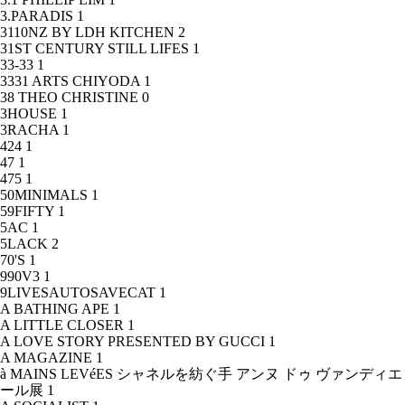
3.PARADIS
1
3110NZ BY LDH KITCHEN
2
31ST CENTURY STILL LIFES
1
33-33
1
3331 ARTS CHIYODA
1
38 THEO CHRISTINE
0
3HOUSE
1
3RACHA
1
424
1
47
1
475
1
50MINIMALS
1
59FIFTY
1
5AC
1
5LACK
2
70'S
1
990V3
1
9LIVESAUTOSAVECAT
1
A BATHING APE
1
A LITTLE CLOSER
1
A LOVE STORY PRESENTED BY GUCCI
1
A MAGAZINE
1
à MAINS LEVéES シャネルを紡ぐ手 アンヌ ドゥ ヴァンディエ
ール展
1