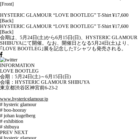
[Front]
HYSTERIC GLAMOUR “LOVE BOOTLEG” T-Shirt ¥17,600
[Back]
HYSTERIC GLAMOUR “LOVE BOOTLEG” T-Shirt ¥17,600
[Back]
会期は、5月24日(土)から6月15日(日)、HYSTERIC GLAMOUR
SHIBUYAにて開催。なお、開催日となる5月24日(土)より、
｢LOVE BOOTLEG｣展を記念したTシャツも発売される。
INFORMATION
LOVE BOOTLEG
会期：5月24日(土)～6月15日(日)
会場：HYSTERIC GLAMOUR SHIBUYA
東京都渋谷区神宮前6-23-2
www.hystericglamour.jp
# hysteric glamour
# boo-hooray
# johan kugelberg
# exhibition
# shibuya
PREV
NEXT
# hysteric glamour