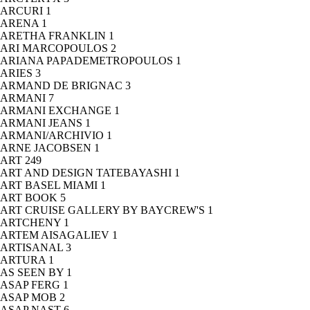
ARCURI
1
ARENA
1
ARETHA FRANKLIN
1
ARI MARCOPOULOS
2
ARIANA PAPADEMETROPOULOS
1
ARIES
3
ARMAND DE BRIGNAC
3
ARMANI
7
ARMANI EXCHANGE
1
ARMANI JEANS
1
ARMANI/ARCHIVIO
1
ARNE JACOBSEN
1
ART
249
ART AND DESIGN TATEBAYASHI
1
ART BASEL MIAMI
1
ART BOOK
5
ART CRUISE GALLERY BY BAYCREW'S
1
ARTCHENY
1
ARTEM AISAGALIEV
1
ARTISANAL
3
ARTURA
1
AS SEEN BY
1
ASAP FERG
1
ASAP MOB
2
ASAP NAST
6