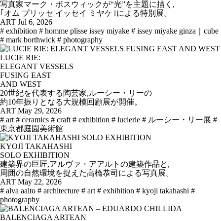
写真家マーク・ボスウィックが“光”を主題に描く,
｢オム プリッセ イッセイ ミヤケ｣による特別展。
ART
Jul 6, 2026
# exhibition
# homme plisse issey miyake
# issey miyake ginza｜cube
# mark borthwick
# photography
LUCIE RIE:
ELEGANT VESSELS
FUSING EAST
AND WEST
20世紀を代表する陶芸家,ルーシー・リーの
約10年振りとなる大規模回顧展が開催。
ART
May 29, 2026
# art
# ceramics
# craft
# exhibition
# lucierie
# ルーシー・リー展
#
東京都庭園美術館
KYOJI TAKAHASHI
SOLO EXHIBITION
建築界の巨匠,アルヴァ・アアルトの建築作品と,
周囲の自然環境を捉えた高橋恭司による写真展。
ART
May 22, 2026
# alva aalto
# architecture
# art
# exhibition
# kyoji takahashi
#
photography
BALENCIAGA ARTEAN