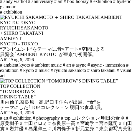
# andy warhol
# anniversary
# art
# boo-hooray
# exhibition
# hysteric
glamour
# exhibition
RYUICHI SAKAMOTO
+ SHIRO TAKATANI
AMBIENT
KYOTO - TOKYO
“アンビエント”をテーマに,音×アート×空間による
展覧会｢AMBIENT KYOTO｣が東京で初開催。
ART
Aug 6, 2026
# ambient kyoto
# ambient music
# art
# async
# async - immersion
#
exhibition
# kyoto
# music
# ryuichi sakamoto
# shiro takatani
# visual
art
TOP COLLECTION
"TOMORROW’S
DINING TABLE”
川内倫子,奈良原一高,野口里佳らが出展。“食”を
テーマにした｢TOP コレクション 明日の食卓｣展。
ART
Aug 3, 2026
# art
# exhibition
# photography
# top コレクション 明日の食卓
#
原美樹子
# 土田ヒロミ
# 奈良原一高
# 宮崎学
# 宮本隆司
# 山田
實
# 岩井優
# 島尾伸三
# 川内倫子
# 折元立身
# 東京都写真美術