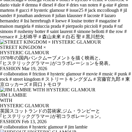
dario vitale
# demna
# diesel
# dior
# dries van noten
# g-star
# glenn
martens
# gucci
# hysteric glamour
# issue25
# jack mccollough
# jil
sander
# jonathan anderson
# julian klausner
# lacoste
# lazaro
hernandez
# lisi herrebrugh
# loewe
# louise trotter
# magazine
#
maison margiela
# miuccia prada
# pierpaolo piccioli
# prada
# raf
simons
# rushemy botter
# saint laurent
# simone bellotti
# the row
#
versace
# 上杉柊平
# 森山未來
# 白石 聖
# 黒川想矢
STREET KINGDOM ×
HYSTERIC GLAMOUR
1978年の国内パンクムーブメントを描く映画と,
｢ヒステリックグラマー｣がコラボレーションを発表。
FASHION
Mar 19, 2026
# collaboration
# friction
# hysteric glamour
# movie
# music
# punk
#
rock
# street kingdom
# ストリートキングダム
# 宮藤官九郎
# 東
京ロッカーズ
# 田口トモロヲ
JIM LAMBIE
WITH
HYSTERIC GLAMOUR
英国スコットランドの芸術家,ジム・ランビーと
｢ヒステリックグラマー｣が初コラボレーション。
FASHION
Feb 13, 2026
# collaboration
# hysteric glamour
# jim lambie