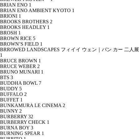
BRIAN ENO
1
BRIAN ENO AMBIENT KYOTO
1
BRIONI
1
BROOKS BROTHERS
2
BROOKS HEADLEY
1
BROSH
1
BROWN RICE
5
BROWN’S FIELD
1
BRROWED LANDSCAPES フィイイ ウェン｜パン カー 二人展
1
BRUCE BROWN
1
BRUCE WEBER
2
BRUNO MUNARI
1
BTS
3
BUDDHA BOWL
7
BUDDY
5
BUFFALO
2
BUFFET
1
BUNKAMURA LE CINEMA
2
BUNNY
2
BURBERRY
32
BURBERRY CHECK
1
BURNA BOY
3
BURNING SPEAR
1
BURRITO
1