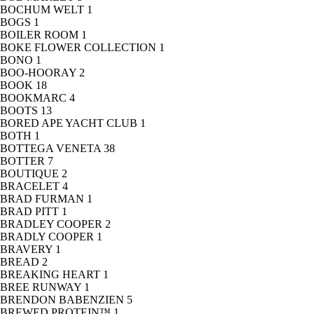
BOCHUM WELT
1
BOGS
1
BOILER ROOM
1
BOKE FLOWER COLLECTION
1
BONO
1
BOO-HOORAY
2
BOOK
18
BOOKMARC
4
BOOTS
13
BORED APE YACHT CLUB
1
BOTH
1
BOTTEGA VENETA
38
BOTTER
7
BOUTIQUE
2
BRACELET
4
BRAD FURMAN
1
BRAD PITT
1
BRADLEY COOPER
2
BRADLY COOPER
1
BRAVERY
1
BREAD
2
BREAKING HEART
1
BREE RUNWAY
1
BRENDON BABENZIEN
5
BREWED PROTEIN™
1