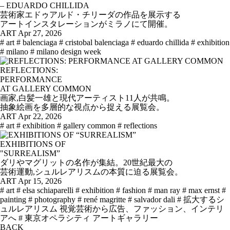
– EDUARDO CHILLIDA
芸術家エドゥアルド・チリーダの作品を展示する
アートインスタレーションがミラノにて開催。
ART
Apr 27, 2026
# art
# balenciaga
# cristobal balenciaga
# eduardo chillida
# exhibition
# milano
# milano design week
REFLECTIONS:
PERFORMANCE
AT GALLERY COMMON
画家,白髪一雄と現代アーティスト11人が共鳴。
抽象絵画を多層的な視点から捉える展覧会。
ART
Apr 22, 2026
# art
# exhibition
# gallery common
# reflections
EXHIBITIONS OF
"SURREALISM”
ダリやマグリットの名作が集結。20世紀最大の
芸術運動,シュルレアリスムの本質に迫る展覧会。
ART
Apr 15, 2026
# art
# elsa schiaparelli
# exhibition
# fashion
# man ray
# max ernst
#
painting
# photography
# rené magritte
# salvador dali
# 拡大するシ
ュルレアリスム 視覚芸術から広告、ファッション、インテリ
アへ
# 東京オペラシティ アートギャラリー
BACK