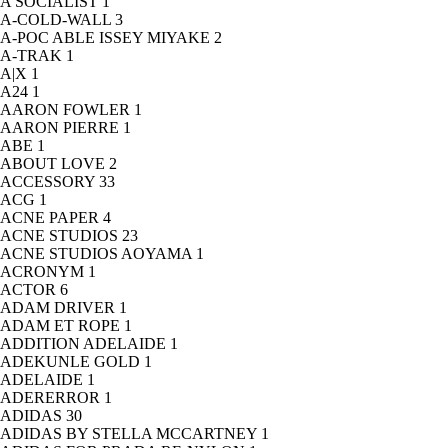
A SOCIALIST
1
A-COLD-WALL
3
A-POC ABLE ISSEY MIYAKE
2
A-TRAK
1
A|X
1
A24
1
AARON FOWLER
1
AARON PIERRE
1
ABE
1
ABOUT LOVE
2
ACCESSORY
33
ACG
1
ACNE PAPER
4
ACNE STUDIOS
23
ACNE STUDIOS AOYAMA
1
ACRONYM
1
ACTOR
6
ADAM DRIVER
1
ADAM ET ROPE
1
ADDITION ADELAIDE
1
ADEKUNLE GOLD
1
ADELAIDE
1
ADERERROR
1
ADIDAS
30
ADIDAS BY STELLA MCCARTNEY
1