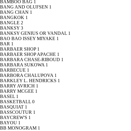
BAMBOO BAG
1
BANG AND OLUFSEN
1
BANG CHAN
1
BANGKOK
1
BANGLE
2
BANKSY
3
BANKSY GENIUS OR VANDAL
1
BAO BAO ISSEY MIYAKE
1
BAR
1
BARBAER SHOP
1
BARBAER SHOP APACHE
1
BARBARA CHASE-RIBOUD
1
BARBARA SUKOWA
1
BARBECUE
1
BARBORA CHALUPOVA
1
BARKLEY L. HENDRICKS
1
BARRY AVRICH
1
BARRY MCGEE
1
BASEL
1
BASKETBALL
0
BASQUIAT
1
BASSCOUTUR
1
BAYCREW'S
1
BAYOU
1
BB MONOGRAM
1