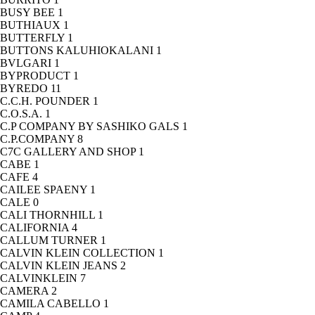
BUSY BEE
1
BUTHIAUX
1
BUTTERFLY
1
BUTTONS KALUHIOKALANI
1
BVLGARI
1
BYPRODUCT
1
BYREDO
11
C.C.H. POUNDER
1
C.O.S.A.
1
C.P COMPANY BY SASHIKO GALS
1
C.P.COMPANY
8
C7C GALLERY AND SHOP
1
CABE
1
CAFE
4
CAILEE SPAENY
1
CALE
0
CALI THORNHILL
1
CALIFORNIA
4
CALLUM TURNER
1
CALVIN KLEIN COLLECTION
1
CALVIN KLEIN JEANS
2
CALVINKLEIN
7
CAMERA
2
CAMILA CABELLO
1