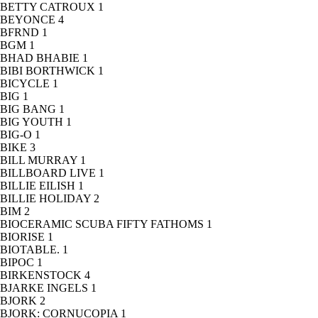
BETTY CATROUX
1
BEYONCE
4
BFRND
1
BGM
1
BHAD BHABIE
1
BIBI BORTHWICK
1
BICYCLE
1
BIG
1
BIG BANG
1
BIG YOUTH
1
BIG-O
1
BIKE
3
BILL MURRAY
1
BILLBOARD LIVE
1
BILLIE EILISH
1
BILLIE HOLIDAY
2
BIM
2
BIOCERAMIC SCUBA FIFTY FATHOMS
1
BIORISE
1
BIOTABLE.
1
BIPOC
1
BIRKENSTOCK
4
BJARKE INGELS
1
BJORK
2
BJORK: CORNUCOPIA
1