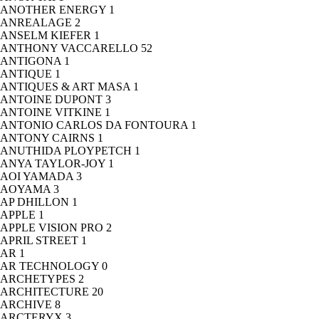
ANOTHER ENERGY
1
ANREALAGE
2
ANSELM KIEFER
1
ANTHONY VACCARELLO
52
ANTIGONA
1
ANTIQUE
1
ANTIQUES & ART MASA
1
ANTOINE DUPONT
3
ANTOINE VITKINE
1
ANTONIO CARLOS DA FONTOURA
1
ANTONY CAIRNS
1
ANUTHIDA PLOYPETCH
1
ANYA TAYLOR-JOY
1
AOI YAMADA
3
AOYAMA
3
AP DHILLON
1
APPLE
1
APPLE VISION PRO
2
APRIL STREET
1
AR
1
AR TECHNOLOGY
0
ARCHETYPES
2
ARCHITECTURE
20
ARCHIVE
8
ARCTERYX
3