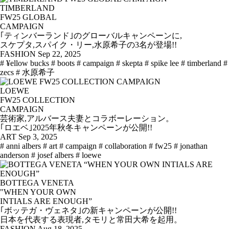
TIMBERLAND
FW25 GLOBAL
CAMPAIGN
｢ティンバーランド｣のグローバルキャンペーンに,
スケプタ,スパイク・リー,水原希子の3名が登場!!
FASHION
Sep 22, 2025
# ¥ellow bucks
# boots
# campaign
# skepta
# spike lee
# timberland
#
zecs
# 水原希子
LOEWE
FW25 COLLECTION
CAMPAIGN
芸術家,アルバース夫妻とコラボーレーション。
｢ロエベ｣2025年秋冬キャンペーンが公開!!
ART
Sep 3, 2025
# anni albers
# art
# campaign
# collaboration
# fw25
# jonathan
anderson
# josef albers
# loewe
BOTTEGA VENETA
"WHEN YOUR OWN
INTIALS ARE ENOUGH”
｢ボッテガ・ヴェネタ｣の新キャンペーンが公開!!
日本を代表する表現者,タモリと常田大希を起用。
FASHION
Aug 18, 2025