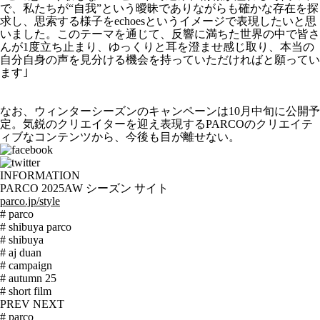
で、私たちが“自我”という曖昧でありながらも確かな存在を探
求し、思索する様子をechoesというイメージで表現したいと思
いました。このテーマを通じて、反響に満ちた世界の中で皆さ
んが1度立ち止まり、ゆっくりと耳を澄ませ感じ取り、本当の
自分自身の声を見分ける機会を持っていただければと願ってい
ます｣
なお、ウィンターシーズンのキャンペーンは10月中旬に公開予
定。気鋭のクリエイターを迎え表現するPARCOのクリエイテ
ィブなコンテンツから、今後も目が離せない。
INFORMATION
PARCO 2025AW シーズン サイト
parco.jp/style
# parco
# shibuya parco
# shibuya
# aj duan
# campaign
# autumn 25
# short film
PREV
NEXT
# parco