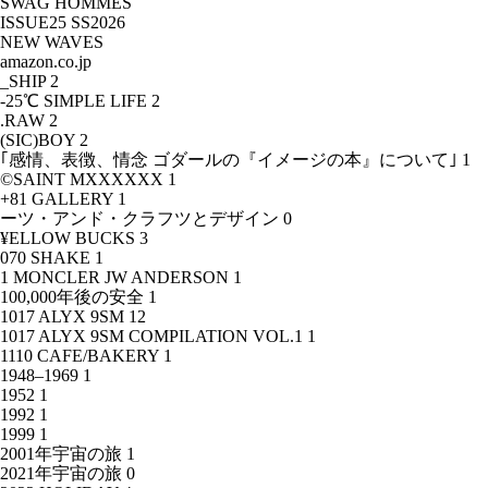
SWAG HOMMES
ISSUE25 SS2026
NEW WAVES
amazon.co.jp
_SHIP
2
-25℃ SIMPLE LIFE
2
.RAW
2
(SIC)BOY
2
｢感情、表徴、情念 ゴダールの『イメージの本』について｣
1
©SAINT MXXXXXX
1
+81 GALLERY
1
ーツ・アンド・クラフツとデザイン
0
¥ELLOW BUCKS
3
070 SHAKE
1
1 MONCLER JW ANDERSON
1
100,000年後の安全
1
1017 ALYX 9SM
12
1017 ALYX 9SM COMPILATION VOL.1
1
1110 CAFE/BAKERY
1
1948–1969
1
1952
1
1992
1
1999
1
2001年宇宙の旅
1
2021年宇宙の旅
0