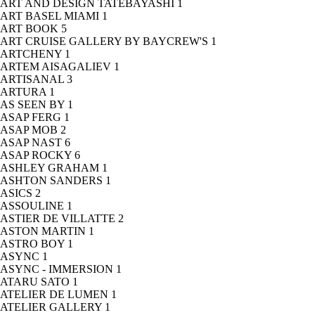
ART AND DESIGN TATEBAYASHI
1
ART BASEL MIAMI
1
ART BOOK
5
ART CRUISE GALLERY BY BAYCREW'S
1
ARTCHENY
1
ARTEM AISAGALIEV
1
ARTISANAL
3
ARTURA
1
AS SEEN BY
1
ASAP FERG
1
ASAP MOB
2
ASAP NAST
6
ASAP ROCKY
6
ASHLEY GRAHAM
1
ASHTON SANDERS
1
ASICS
2
ASSOULINE
1
ASTIER DE VILLATTE
2
ASTON MARTIN
1
ASTRO BOY
1
ASYNC
1
ASYNC - IMMERSION
1
ATARU SATO
1
ATELIER DE LUMEN
1
ATELIER GALLERY
1