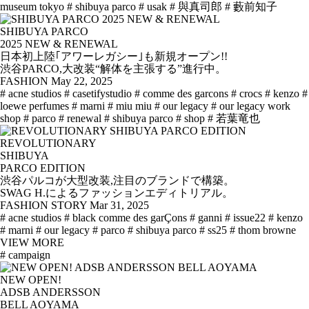
museum tokyo
# shibuya parco
# usak
# 與真司郎
# 藪前知子
SHIBUYA PARCO
2025 NEW & RENEWAL
日本初上陸｢アワーレガシー｣も新規オープン!!
渋谷PARCO,大改装“解体を主張する”進行中。
FASHION
May 22, 2025
# acne studios
# casetifystudio
# comme des garcons
# crocs
# kenzo
#
loewe perfumes
# marni
# miu miu
# our legacy
# our legacy work
shop
# parco
# renewal
# shibuya parco
# shop
# 若葉竜也
REVOLUTIONARY
SHIBUYA
PARCO EDITION
渋谷パルコが大型改装,注目のブランドで構築。
SWAG H.によるファッションエディトリアル。
FASHION STORY
Mar 31, 2025
# acne studios
# black comme des garÇons
# ganni
# issue22
# kenzo
# marni
# our legacy
# parco
# shibuya parco
# ss25
# thom browne
VIEW MORE
# campaign
NEW OPEN!
ADSB ANDERSSON
BELL AOYAMA