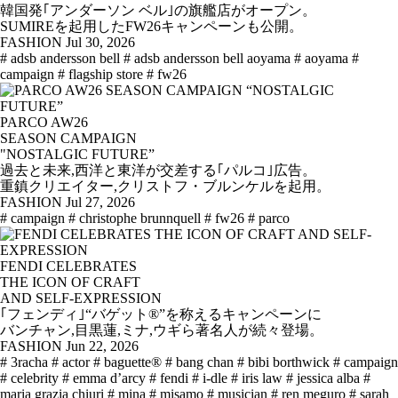
韓国発｢アンダーソン ベル｣の旗艦店がオープン。
SUMIREを起用したFW26キャンペーンも公開。
FASHION
Jul 30, 2026
# adsb andersson bell
# adsb andersson bell aoyama
# aoyama
#
campaign
# flagship store
# fw26
PARCO AW26
SEASON CAMPAIGN
"NOSTALGIC FUTURE”
過去と未来,西洋と東洋が交差する｢パルコ｣広告。
重鎮クリエイター,クリストフ・ブルンケルを起用。
FASHION
Jul 27, 2026
# campaign
# christophe brunnquell
# fw26
# parco
FENDI CELEBRATES
THE ICON OF CRAFT
AND SELF-EXPRESSION
｢フェンディ｣“バゲット®”を称えるキャンペーンに
バンチャン,目黒蓮,ミナ,ウギら著名人が続々登場。
FASHION
Jun 22, 2026
# 3racha
# actor
# baguette®
# bang chan
# bibi borthwick
# campaign
# celebrity
# emma d’arcy
# fendi
# i-dle
# iris law
# jessica alba
#
maria grazia chiuri
# mina
# misamo
# musician
# ren meguro
# sarah