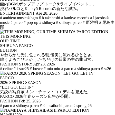
館内BGM,ポップアップ,トーク&ライブイベント…,
渋谷パルコとKankyō Recordsの新たな試み。
ENTERTAINMENT
Apr 28, 2026
# ambient music
# bgm
# h.takahashi
# kankyō records
# l.jacobs
#
music
# parco
# pop-up
# shibuya
# shibuya parco
# 原雅明
# 尾島由
郎
THIS MORNING,
OUR TIME
SHIBUYA PARCO
EDITION
やわらかな光に包まれる朝,優美に流れるひととき,
纏うよろこび,わたしたちだけの日常の中の非日常。
FASHION STORY
Apr 23, 2026
# celine
# issue25
# loewe
# miu miu
# parco
# shibuya parco
# ss26
PARCO
2026 SPRING SEASON
"LET GO, LET IN”
気鋭の写真家,キン・チャン・コエデルを迎えた,
PARCO 2026年春シーズン広告が公開。
FASHION
Feb 25, 2026
# parco
# shibuya parco
# shinsaibashi parco
# spring 26
NAMIHAYA