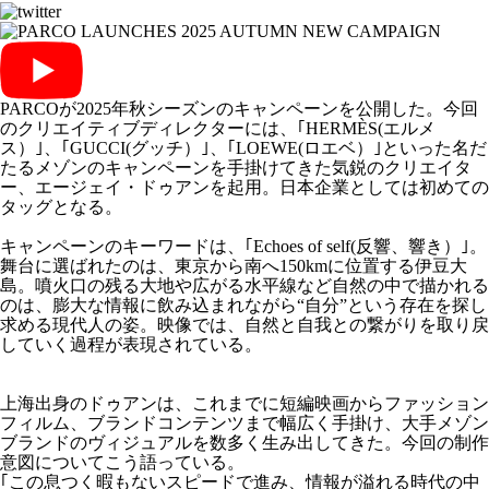
PARCOが2025年秋シーズンのキャンペーンを公開した。今回
のクリエイティブディレクターには、｢HERMÈS(エルメ
ス）｣、｢GUCCI(グッチ）｣、｢LOEWE(ロエベ）｣といった名だ
たるメゾンのキャンペーンを手掛けてきた気鋭のクリエイタ
ー、エージェイ・ドゥアンを起用。日本企業としては初めての
タッグとなる。
キャンペーンのキーワードは、｢Echoes of self(反響、響き）｣。
舞台に選ばれたのは、東京から南へ150kmに位置する伊豆大
島。噴火口の残る大地や広がる水平線など自然の中で描かれる
のは、膨大な情報に飲み込まれながら“自分”という存在を探し
求める現代人の姿。映像では、自然と自我との繋がりを取り戻
していく過程が表現されている。
上海出身のドゥアンは、これまでに短編映画からファッション
フィルム、ブランドコンテンツまで幅広く手掛け、大手メゾン
ブランドのヴィジュアルを数多く生み出してきた。今回の制作
意図についてこう語っている。
｢この息つく暇もないスピードで進み、情報が溢れる時代の中