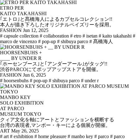
ETRO PER
KAITO TAKAHASHI
｢エトロ｣と髙橋海人によるカプセルコレクション!!
本人が描き下ろしたオリジナルペイズリーを採用。
FASHION
Jun 12, 2025
# capsule collection
# collaboration
# etro
# isetan
# kaito takahashi
#
marco de vincenzo
# pop-up
# shibuya parco
# 髙橋海人
HOORSENBUHS +
____ BY UNDER R
｢ホーセンブース｣と｢アンダーアール｣がタッグ!!
渋谷PARCOにてポップアップストアを開催。
FASHION
Jun 6, 2025
# hoorsenbuhs
# pop-up
# shibuya parco
# under r
MANBO KEY
SOLO EXHIBITION
AT PARCO
MUSEUM TOKYO
クィア文化を軸にアートとファッションを横断する
台湾の表現者,マンボー・キーによる個展が開催。
ART
May 26, 2025
# art
# exhibition
# home pleasure
# manbo key
# parco
# parco