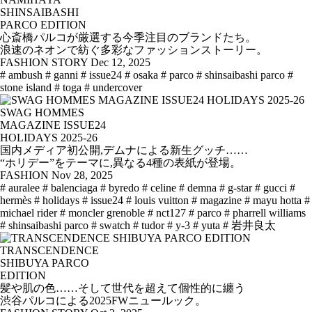
SHINSAIBASHI
PARCO EDITION
心斎橋パルコが厳選する今季注目のブランドたち。
浪速のネオンで紡ぐ多彩なファッションストーリー。
FASHION STORY
Dec 12, 2025
# ambush
# ganni
# issue24
# osaka
# parco
# shinsaibashi parco
#
stone island
# toga
# undercover
SWAG HOMMES
MAGAZINE ISSUE24
HOLIDAYS 2025-26
国内メディア初公開,デムナによる新生グッチ……
“ホリデー”をテーマに,異なる4種の表紙が登場。
FASHION
Nov 28, 2025
# auralee
# balenciaga
# byredo
# celine
# demna
# g-star
# gucci
#
hermès
# holidays
# issue24
# louis vuitton
# magazine
# mayu hotta
#
michael rider
# moncler grenoble
# nct127
# parco
# pharrell williams
# shinsaibashi parco
# swatch
# tudor
# y-3
# yuta
# 岩井良太
TRANSCENDENCE
SHIBUYA PARCO
EDITION
髪や肌の色……そして世代を超えて個性的に纏う
渋谷パルコによる2025FWニュールック。