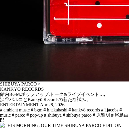
SHIBUYA PARCO ×
KANKYO RECORDS
館内BGM,ポップアップ,トーク&ライブイベント…,
渋谷パルコとKankyō Recordsの新たな試み。
ENTERTAINMENT
Apr 28, 2026
# ambient music
# bgm
# h.takahashi
# kankyō records
# l.jacobs
#
music
# parco
# pop-up
# shibuya
# shibuya parco
# 原雅明
# 尾島由
郎