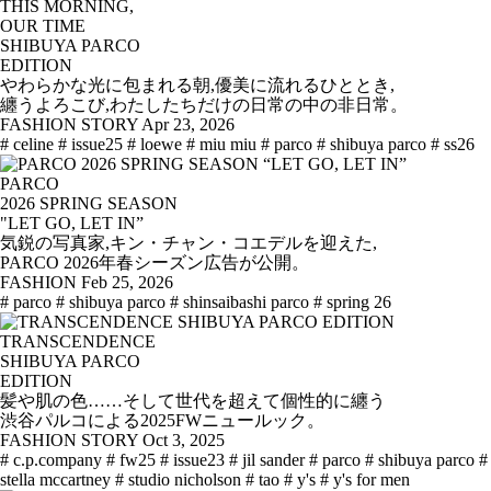
THIS MORNING,
OUR TIME
SHIBUYA PARCO
EDITION
やわらかな光に包まれる朝,優美に流れるひととき,
纏うよろこび,わたしたちだけの日常の中の非日常。
FASHION STORY
Apr 23, 2026
# celine
# issue25
# loewe
# miu miu
# parco
# shibuya parco
# ss26
PARCO
2026 SPRING SEASON
"LET GO, LET IN”
気鋭の写真家,キン・チャン・コエデルを迎えた,
PARCO 2026年春シーズン広告が公開。
FASHION
Feb 25, 2026
# parco
# shibuya parco
# shinsaibashi parco
# spring 26
TRANSCENDENCE
SHIBUYA PARCO
EDITION
髪や肌の色……そして世代を超えて個性的に纏う
渋谷パルコによる2025FWニュールック。
FASHION STORY
Oct 3, 2025
# c.p.company
# fw25
# issue23
# jil sander
# parco
# shibuya parco
#
stella mccartney
# studio nicholson
# tao
# y's
# y's for men