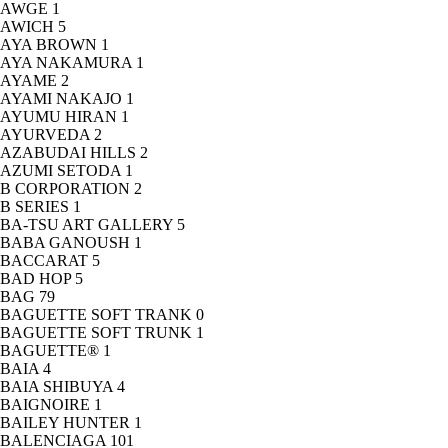
AWGE
1
AWICH
5
AYA BROWN
1
AYA NAKAMURA
1
AYAME
2
AYAMI NAKAJO
1
AYUMU HIRAN
1
AYURVEDA
2
AZABUDAI HILLS
2
AZUMI SETODA
1
B CORPORATION
2
B SERIES
1
BA-TSU ART GALLERY
5
BABA GANOUSH
1
BACCARAT
5
BAD HOP
5
BAG
79
BAGUETTE SOFT TRANK
0
BAGUETTE SOFT TRUNK
1
BAGUETTE®
1
BAIA
4
BAIA SHIBUYA
4
BAIGNOIRE
1
BAILEY HUNTER
1
BALENCIAGA
101