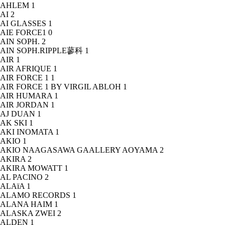
AHLEM
1
AI
2
AI GLASSES
1
AIE FORCE1
0
AIN SOPH.
2
AIN SOPH.RIPPLE蓼科
1
AIR
1
AIR AFRIQUE
1
AIR FORCE 1
1
AIR FORCE 1 BY VIRGIL ABLOH
1
AIR HUMARA
1
AIR JORDAN
1
AJ DUAN
1
AK SKI
1
AKI INOMATA
1
AKIO
1
AKIO NAAGASAWA GAALLERY AOYAMA
2
AKIRA
2
AKIRA MOWATT
1
AL PACINO
2
ALAïA
1
ALAMO RECORDS
1
ALANA HAIM
1
ALASKA ZWEI
2
ALDEN
1