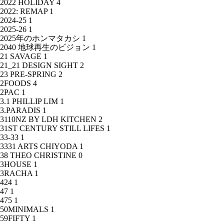
2022 HOLIDAY
4
2022: REMAP
1
2024-25
1
2025-26
1
2025年のホンマタカシ
1
2040 地球再生のビジョン
1
21 SAVAGE
1
21_21 DESIGN SIGHT
2
23 PRE-SPRING
2
2FOODS
4
2PAC
1
3.1 PHILLIP LIM
1
3.PARADIS
1
3110NZ BY LDH KITCHEN
2
31ST CENTURY STILL LIFES
1
33-33
1
3331 ARTS CHIYODA
1
38 THEO CHRISTINE
0
3HOUSE
1
3RACHA
1
424
1
47
1
475
1
50MINIMALS
1
59FIFTY
1