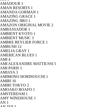
AMADOUR
1
AMAN RESORTS
1
AMANDA GORMAN
1
AMAZING GRACE
1
AMAZING JIRO
1
AMAZON ORIGINAL MOVIE
2
AMBASSADOR
1
AMBIENT KYOTO
1
AMBIENT MUSIC
3
AMBRE BEYLIER FORCE
1
AMBUSH
12
AMELIA GRAY
1
AMERICAN BLUES
1
AMI
4
AMI ALEXANDRE MATTIUSSI
5
AMI PARIS
1
AMIAYA
3
AMIMONO HORINOUCHI
1
AMIRI
16
AMIRI TOKYO
2
AMOAKO BOAFO
1
AMSTERDAM
1
AMY WINEHOUSE
1
AN
1
AN TOI
3