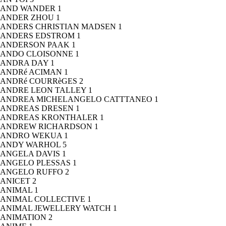
AND WANDER
1
ANDER ZHOU
1
ANDERS CHRISTIAN MADSEN
1
ANDERS EDSTROM
1
ANDERSON PAAK
1
ANDO CLOISONNE
1
ANDRA DAY
1
ANDRé ACIMAN
1
ANDRé COURRèGES
2
ANDRE LEON TALLEY
1
ANDREA MICHELANGELO CATTTANEO
1
ANDREAS DRESEN
1
ANDREAS KRONTHALER
1
ANDREW RICHARDSON
1
ANDRO WEKUA
1
ANDY WARHOL
5
ANGELA DAVIS
1
ANGELO PLESSAS
1
ANGELO RUFFO
2
ANICET
2
ANIMAL
1
ANIMAL COLLECTIVE
1
ANIMAL JEWELLERY WATCH
1
ANIMATION
2