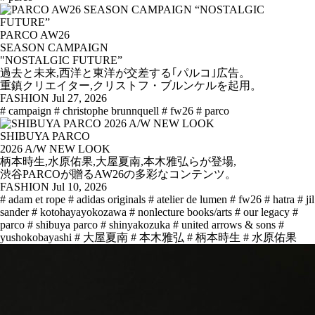
PARCO AW26
SEASON CAMPAIGN
"NOSTALGIC FUTURE”
過去と未来,西洋と東洋が交差する｢パルコ｣広告。
重鎮クリエイター,クリストフ・ブルンケルを起用。
FASHION
Jul 27, 2026
# campaign
# christophe brunnquell
# fw26
# parco
SHIBUYA PARCO
2026 A/W NEW LOOK
柄本時生,水原佑果,大屋夏南,本木雅弘らが登場,
渋谷PARCOが贈るAW26の多彩なコンテンツ。
FASHION
Jul 10, 2026
# adam et rope
# adidas originals
# atelier de lumen
# fw26
# hatra
# jil
sander
# kotohayayokozawa
# nonlecture books/arts
# our legacy
#
parco
# shibuya parco
# shinyakozuka
# united arrows & sons
#
yushokobayashi
# 大屋夏南
# 本木雅弘
# 柄本時生
# 水原佑果