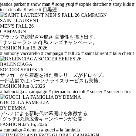
jessica parker
# snow man
# song yuqi
# sophie thatcher
# stray kids
#
tecla insolia
# twice
# 目黒蓮
SAINT LAURENT
MEN'S FALL 26
CAMPAIGN
ブラックで親密さや脆さ,官能性を描き出す,
｢サンローラン｣26年秋メンズキャンペーン。
FASHION
Jun 15, 2026
# anthony vaccarello
# campaign
# fall 26
# saint laurent
# talia chetrit
BALENCIAGA
SOCCER SERIES 26
サッカーから着想を得た新シリーズがドロップ。
一部店舗では,パーソナライズサービスも実施。
FASHION
Jun 8, 2026
# balenciaga
# campaign
# pierpaolo piccioli
# soccer
# soccer series
GUCCI: LA FAMIGLIA
BY DEMNA
デムナによる新時代の幕開けを象徴する,
｢グッチ｣の新広告キャンペーンが公開。
FASHION
Jan 16, 2026
# campaign
# demna
# gucci
# la famiglia