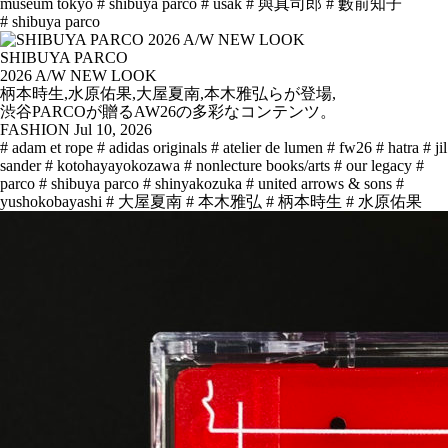
museum tokyo
# shibuya parco
# usak
# 與真司郎
# 藪前知子
# shibuya parco
SHIBUYA PARCO
2026 A/W NEW LOOK
柄本時生,水原佑果,大屋夏南,本木雅弘らが登場,
渋谷PARCOが贈るAW26の多彩なコンテンツ。
FASHION
Jul 10, 2026
# adam et rope
# adidas originals
# atelier de lumen
# fw26
# hatra
# jil
sander
# kotohayayokozawa
# nonlecture books/arts
# our legacy
#
parco
# shibuya parco
# shinyakozuka
# united arrows & sons
#
yushokobayashi
# 大屋夏南
# 本木雅弘
# 柄本時生
# 水原佑果