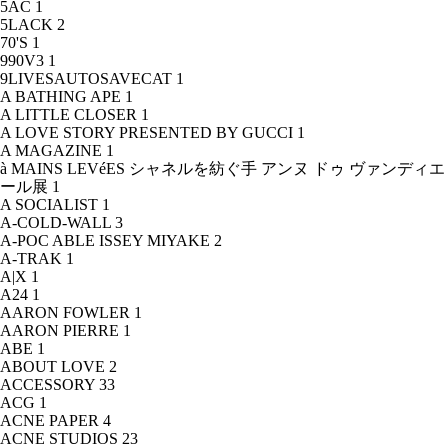
5AC
1
5LACK
2
70'S
1
990V3
1
9LIVESAUTOSAVECAT
1
A BATHING APE
1
A LITTLE CLOSER
1
A LOVE STORY PRESENTED BY GUCCI
1
A MAGAZINE
1
à MAINS LEVéES シャネルを紡ぐ手 アンヌ ドゥ ヴァンディエ
ール展
1
A SOCIALIST
1
A-COLD-WALL
3
A-POC ABLE ISSEY MIYAKE
2
A-TRAK
1
A|X
1
A24
1
AARON FOWLER
1
AARON PIERRE
1
ABE
1
ABOUT LOVE
2
ACCESSORY
33
ACG
1
ACNE PAPER
4
ACNE STUDIOS
23