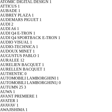
ATOMIC DIGITAL DESIGN
1
ATTICUS
1
AUBADE
1
AUBREY PLAZA
1
AUDEMARS PIGUET
1
AUDI
2
AUDI A6
1
AUDI Q4 E-TRON
1
AUDI Q4 SPORTBACK E-TRON
1
AUDIO VISUAL
1
AUDIO-TECHNICA
1
AUDOUX MINET
1
AUGUSTUS PABLO
1
AURALEE
12
AURELIEN BACQUET
1
AURELLEN BACQUET
1
AUTHENTIC
0
AUTOMOBILI LAMBORGHINI
1
AUTOMOBILI LAMBORGHINI｣
0
AUTUMN 25
3
AUWA
1
AVANT PREMIERE
1
AVATER
1
AVAVAV
1
AWAJISHIMA
1