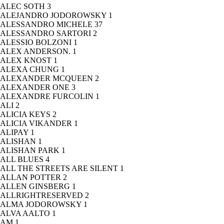
ALEC SOTH
3
ALEJANDRO JODOROWSKY
1
ALESSANDRO MICHELE
37
ALESSANDRO SARTORI
2
ALESSIO BOLZONI
1
ALEX ANDERSON.
1
ALEX KNOST
1
ALEXA CHUNG
1
ALEXANDER MCQUEEN
2
ALEXANDER ONE
3
ALEXANDRE FURCOLIN
1
ALI
2
ALICIA KEYS
2
ALICIA VIKANDER
1
ALIPAY
1
ALISHAN
1
ALISHAN PARK
1
ALL BLUES
4
ALL THE STREETS ARE SILENT
1
ALLAN POTTER
2
ALLEN GINSBERG
1
ALLRIGHTRESERVED
2
ALMA JODOROWSKY
1
ALVA AALTO
1
AM
1