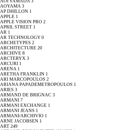
AOI YAMADA
3
AOYAMA
3
AP DHILLON
1
APPLE
1
APPLE VISION PRO
2
APRIL STREET
1
AR
1
AR TECHNOLOGY
0
ARCHETYPES
2
ARCHITECTURE
20
ARCHIVE
8
ARCTERYX
3
ARCURI
1
ARENA
1
ARETHA FRANKLIN
1
ARI MARCOPOULOS
2
ARIANA PAPADEMETROPOULOS
1
ARIES
3
ARMAND DE BRIGNAC
3
ARMANI
7
ARMANI EXCHANGE
1
ARMANI JEANS
1
ARMANI/ARCHIVIO
1
ARNE JACOBSEN
1
ART
249