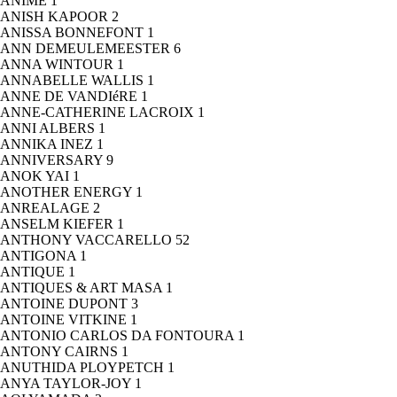
ANIME
1
ANISH KAPOOR
2
ANISSA BONNEFONT
1
ANN DEMEULEMEESTER
6
ANNA WINTOUR
1
ANNABELLE WALLIS
1
ANNE DE VANDIéRE
1
ANNE-CATHERINE LACROIX
1
ANNI ALBERS
1
ANNIKA INEZ
1
ANNIVERSARY
9
ANOK YAI
1
ANOTHER ENERGY
1
ANREALAGE
2
ANSELM KIEFER
1
ANTHONY VACCARELLO
52
ANTIGONA
1
ANTIQUE
1
ANTIQUES & ART MASA
1
ANTOINE DUPONT
3
ANTOINE VITKINE
1
ANTONIO CARLOS DA FONTOURA
1
ANTONY CAIRNS
1
ANUTHIDA PLOYPETCH
1
ANYA TAYLOR-JOY
1