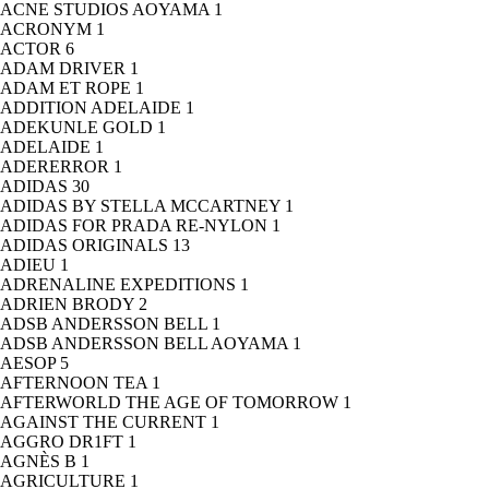
ACNE STUDIOS AOYAMA
1
ACRONYM
1
ACTOR
6
ADAM DRIVER
1
ADAM ET ROPE
1
ADDITION ADELAIDE
1
ADEKUNLE GOLD
1
ADELAIDE
1
ADERERROR
1
ADIDAS
30
ADIDAS BY STELLA MCCARTNEY
1
ADIDAS FOR PRADA RE-NYLON
1
ADIDAS ORIGINALS
13
ADIEU
1
ADRENALINE EXPEDITIONS
1
ADRIEN BRODY
2
ADSB ANDERSSON BELL
1
ADSB ANDERSSON BELL AOYAMA
1
AESOP
5
AFTERNOON TEA
1
AFTERWORLD THE AGE OF TOMORROW
1
AGAINST THE CURRENT
1
AGGRO DR1FT
1
AGNÈS B
1
AGRICULTURE
1