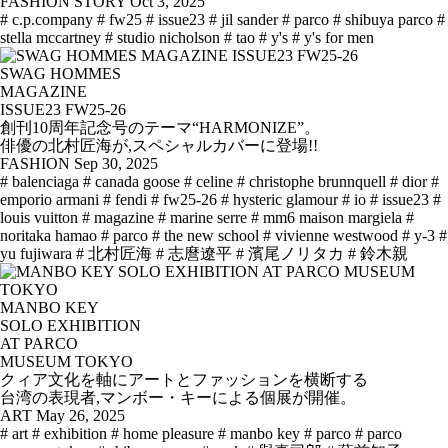
FASHION STORY
Oct 3, 2025
# c.p.company
# fw25
# issue23
# jil sander
# parco
# shibuya parco
#
stella mccartney
# studio nicholson
# tao
# y's
# y's for men
SWAG HOMMES
MAGAZINE
ISSUE23 FW25-26
創刊10周年記念号のテーマ“HARMONIZE”。
俳優の北村匠海が,スペシャルカバーに登場!!
FASHION
Sep 30, 2025
# balenciaga
# canada goose
# celine
# christophe brunnquell
# dior
#
emporio armani
# fendi
# fw25-26
# hysteric glamour
# io
# issue23
#
louis vuitton
# magazine
# marine serre
# mm6 maison margiela
#
noritaka hamao
# parco
# the new school
# vivienne westwood
# y-3
#
yu fujiwara
# 北村匠海
# 志麿遼平
# 濱尾ノリタカ
# 鈴木親
MANBO KEY
SOLO EXHIBITION
AT PARCO
MUSEUM TOKYO
クィア文化を軸にアートとファッションを横断する
台湾の表現者,マンボー・キーによる個展が開催。
ART
May 26, 2025
# art
# exhibition
# home pleasure
# manbo key
# parco
# parco