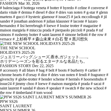
FASHION
Mar 30, 2026
# balenciaga
# bottega veneta
# botter
# byredo
# celine
# converse
#
dario vitale
# demna
# diesel
# dior
# dries van noten
# g-star
# glenn
martens
# gucci
# hysteric glamour
# issue25
# jack mccollough
# jil
sander
# jonathan anderson
# julian klausner
# lacoste
# lazaro
hernandez
# lisi herrebrugh
# loewe
# louise trotter
# magazine
#
maison margiela
# miuccia prada
# pierpaolo piccioli
# prada
# raf
simons
# rushemy botter
# saint laurent
# simone bellotti
# the row
#
versace
# 上杉柊平
# 森山未來
# 白石 聖
# 黒川想矢
THE NEW SCHOOL
HOLIDAYS 2025-26
ジュエリー,バッグ,シューズ,香水,ガジェット……,
ホリデーシーズンを彩るエターナルな名品たち。
FASHION STORY
Dec 22, 2025
# accessory
# all blues
# bag
# belt
# boots
# burberry
# cartier
#
chrome hearts
# d'orsay
# dior
# dries van noten
# fendi
# fragrance
#
givenchy
# globe-trotter
# hender scheme
# hermès
# hoorsenbuhs
#
issue24
# jimmy choo
# loewe
# maison margiela
# prada
# sacai
#
saint laurent
# sandal
# shoes
# speaker
# swatch
# the new school
#
the row
# timberland
# tom wood
PFW SS26
SAINT LAURENT
MEN'S SUMMER 26