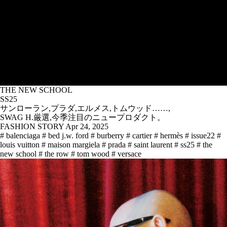
THE NEW SCHOOL
SS25
サンローラン,プラダ,エルメス,トムウッド……,
SWAG H.厳選,今季注目のニュープロダクト。
FASHION STORY
Apr 24, 2025
# balenciaga
# bed j.w. ford
# burberry
# cartier
# hermès
# issue22
#
louis vuitton
# maison margiela
# prada
# saint laurent
# ss25
# the
new school
# the row
# tom wood
# versace