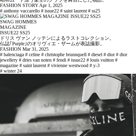
FASHION STORY
Apr 1, 2025
# anthony vaccarello
# issue22
# saint laurent
# ss25
SWAG HOMMES
MAGAZINE
ISSUE22 SS25
ドリス ヴァン ノッテンによるラストコレクション。
仏誌｢Purple｣のオリヴィエ・ザームが表誌撮影。
FASHION
Mar 31, 2025
# balenciaga
# celine
# christophe brunnquell
# diesel
# dior
# dior
jewellery
# dries van noten
# fendi
# issue22
# louis vuitton
#
magazine
# saint laurent
# vivienne westwood
# y-3
# winter 24