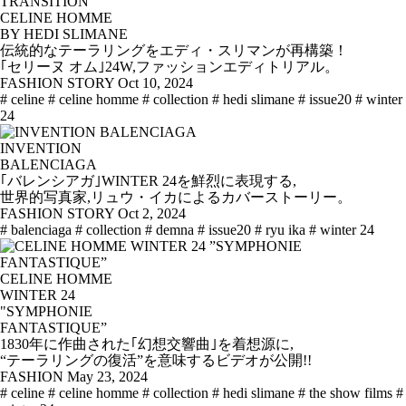
TRANSITION
CELINE HOMME
BY HEDI SLIMANE
伝統的なテーラリングをエディ・スリマンが再構築！
｢セリーヌ オム｣24W,ファッションエディトリアル。
FASHION STORY
Oct 10, 2024
# celine
# celine homme
# collection
# hedi slimane
# issue20
# winter
24
INVENTION
BALENCIAGA
｢バレンシアガ｣WINTER 24を鮮烈に表現する,
世界的写真家,リュウ・イカによるカバーストーリー。
FASHION STORY
Oct 2, 2024
# balenciaga
# collection
# demna
# issue20
# ryu ika
# winter 24
CELINE HOMME
WINTER 24
"SYMPHONIE
FANTASTIQUE”
1830年に作曲された｢幻想交響曲｣を着想源に,
“テーラリングの復活”を意味するビデオが公開!!
FASHION
May 23, 2024
# celine
# celine homme
# collection
# hedi slimane
# the show films
#