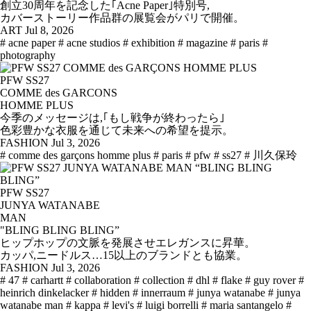
創立30周年を記念した｢Acne Paper｣特別号,
カバーストーリー作品群の展覧会がパリで開催。
ART
Jul 8, 2026
# acne paper
# acne studios
# exhibition
# magazine
# paris
#
photography
PFW SS27
COMME des GARCONS
HOMME PLUS
今季のメッセージは,｢もし戦争が終わったら｣
色彩豊かな衣服を通じて未来への希望を提示。
FASHION
Jul 3, 2026
# comme des garçons homme plus
# paris
# pfw
# ss27
# 川久保玲
PFW SS27
JUNYA WATANABE
MAN
"BLING BLING BLING”
ヒップホップの文脈を発展させエレガンスに昇華。
カッパ,ニードルス…15以上のブランドとも協業。
FASHION
Jul 3, 2026
# 47
# carhartt
# collaboration
# collection
# dhl
# flake
# guy rover
#
heinrich dinkelacker
# hidden
# innerraum
# junya watanabe
# junya
watanabe man
# kappa
# levi's
# luigi borrelli
# maria santangelo
#