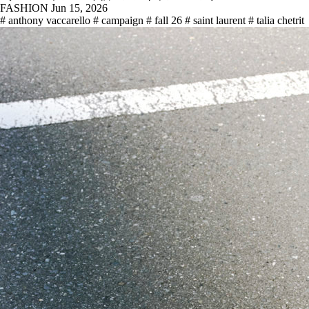
FASHION
Jun 15, 2026
# anthony vaccarello
# campaign
# fall 26
# saint laurent
# talia chetrit