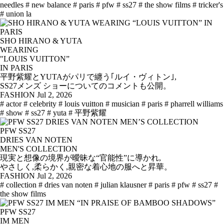
needles
# new balance
# paris
# pfw
# ss27
# the show films
# tricker's
# union la
SHO HIRANO & YUTA
WEARING
"LOUIS VUITTON”
IN PARIS
平野紫耀とYUTAがパリで纏う｢ルイ・ヴィトン｣,
SS27メンズ ショーについてのコメントも公開。
FASHION
Jul 2, 2026
# actor
# celebrity
# louis vuitton
# musician
# paris
# pharrell williams
# show
# ss27
# yuta
# 平野紫耀
PFW SS27
DRIES VAN NOTEN
MEN'S COLLECTION
現実と想像の境界が曖昧な“官能性”に導かれ,
やさしく,柔らかく,親密な着心地の服へと昇華。
FASHION
Jul 2, 2026
# collection
# dries van noten
# julian klausner
# paris
# pfw
# ss27
#
the show films
PFW SS27
IM MEN