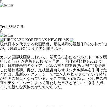
Text_SWAG H.
現代日本を代表する映画監督、是枝裕和の最新作｢箱の中の羊｣
が、5月29日(金)より全国公開される。
カンヌ国際映画祭において、最高位にあたるパルムドールを獲
得した｢万引き家族｣(2018)から早8年。前作の｢怪物｣(2023)で
は、日本映画初のクィア・パルム賞と脚本賞(坂元裕二)を受賞
した是枝裕和。再び、是枝監督自らオリジナル脚本を手掛けた
本作は、最新のテクノロジーで“亡き人を甦らせる”という発想
が企画の起点となっている。そこで描かれるのは、少し先の未
来のテクノロジーによって進化した日常とそこに生きる夫婦、
そして新たな家族のかたちであった。