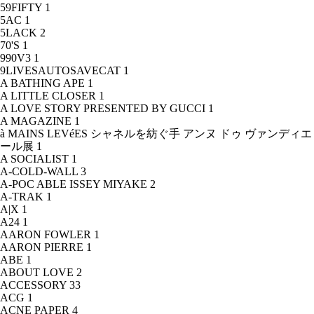
59FIFTY
1
5AC
1
5LACK
2
70'S
1
990V3
1
9LIVESAUTOSAVECAT
1
A BATHING APE
1
A LITTLE CLOSER
1
A LOVE STORY PRESENTED BY GUCCI
1
A MAGAZINE
1
à MAINS LEVéES シャネルを紡ぐ手 アンヌ ドゥ ヴァンディエ
ール展
1
A SOCIALIST
1
A-COLD-WALL
3
A-POC ABLE ISSEY MIYAKE
2
A-TRAK
1
A|X
1
A24
1
AARON FOWLER
1
AARON PIERRE
1
ABE
1
ABOUT LOVE
2
ACCESSORY
33
ACG
1
ACNE PAPER
4