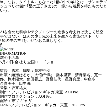
当。なお、タイトルにもなった｢箱の中の羊｣とは、サン＝テグ
ジュペリの傑作｢星の王子さま｣の一節から着想を得たものだと
いう。
AIを含めた科学やテクノロジーの進歩を考えれば決して絵空
事ではない、ほんの少し先の未来を生きる家族のストーリー
｢箱の中の羊｣を、ぜひお見逃しなく。
INFORMATION
箱の中の羊
5月29日(金)より全国ロードショー
監督、脚本、編集：是枝裕和
出演：綾瀬はるか、大悟(千鳥)、桒木里夢、清野菜名、寛一
郎、柊木陽太、角田晃広、野呂佳代、星野真里、中島歩
余貴美子、田中泯
音楽：坂東祐大
制作：フジテレビジョン ギャガ 東宝 AOI Pro.
制作プロダクション：AOI Pro.
配給：東宝 ギャガ
©2026フジテレビジョン・ギャガ・東宝・AOI Pro.