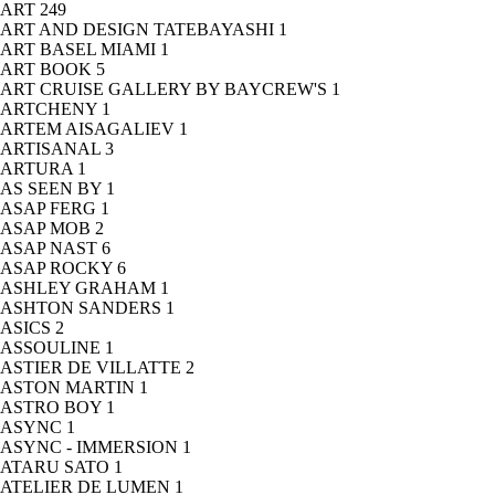
ART
249
ART AND DESIGN TATEBAYASHI
1
ART BASEL MIAMI
1
ART BOOK
5
ART CRUISE GALLERY BY BAYCREW'S
1
ARTCHENY
1
ARTEM AISAGALIEV
1
ARTISANAL
3
ARTURA
1
AS SEEN BY
1
ASAP FERG
1
ASAP MOB
2
ASAP NAST
6
ASAP ROCKY
6
ASHLEY GRAHAM
1
ASHTON SANDERS
1
ASICS
2
ASSOULINE
1
ASTIER DE VILLATTE
2
ASTON MARTIN
1
ASTRO BOY
1
ASYNC
1
ASYNC - IMMERSION
1
ATARU SATO
1
ATELIER DE LUMEN
1