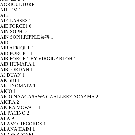
AGRICULTURE
1
AHLEM
1
AI
2
AI GLASSES
1
AIE FORCE1
0
AIN SOPH.
2
AIN SOPH.RIPPLE蓼科
1
AIR
1
AIR AFRIQUE
1
AIR FORCE 1
1
AIR FORCE 1 BY VIRGIL ABLOH
1
AIR HUMARA
1
AIR JORDAN
1
AJ DUAN
1
AK SKI
1
AKI INOMATA
1
AKIO
1
AKIO NAAGASAWA GAALLERY AOYAMA
2
AKIRA
2
AKIRA MOWATT
1
AL PACINO
2
ALAïA
1
ALAMO RECORDS
1
ALANA HAIM
1
ALASKA ZWEI
2