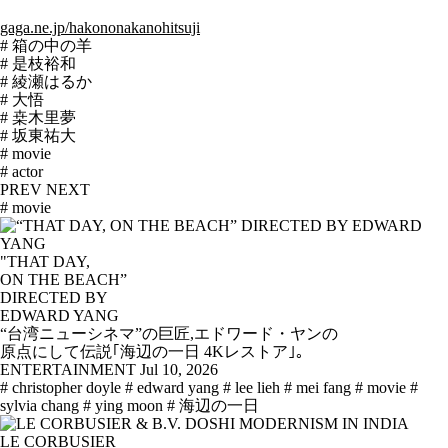
gaga.ne.jp/hakononakanohitsuji
# 箱の中の羊
# 是枝裕和
# 綾瀬はるか
# 大悟
# 桒木里夢
# 坂東祐大
# movie
# actor
PREV
NEXT
# movie
"THAT DAY,
ON THE BEACH”
DIRECTED BY
EDWARD YANG
“台湾ニューシネマ”の巨匠,エドワード・ヤンの
原点にして伝説｢海辺の一日 4Kレストア｣。
ENTERTAINMENT
Jul 10, 2026
# christopher doyle
# edward yang
# lee lieh
# mei fang
# movie
#
sylvia chang
# ying moon
# 海辺の一日
LE CORBUSIER