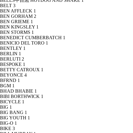
BELLS中目黒 HOTDOG AND SHAKE
1
BELT
3
BEN AFFLECK
1
BEN GORHAM
2
BEN GRIEME
1
BEN KINGSLEY
1
BEN STORMS
1
BENEDICT CUMBERBATCH
1
BENICIO DEL TORO
1
BENTLEY
1
BERLIN
1
BERLUTI
2
BESPOKE
1
BETTY CATROUX
1
BEYONCE
4
BFRND
1
BGM
1
BHAD BHABIE
1
BIBI BORTHWICK
1
BICYCLE
1
BIG
1
BIG BANG
1
BIG YOUTH
1
BIG-O
1
BIKE
3