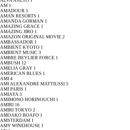
ALVA AALTO
1
AM
1
AMADOUR
1
AMAN RESORTS
1
AMANDA GORMAN
1
AMAZING GRACE
1
AMAZING JIRO
1
AMAZON ORIGINAL MOVIE
2
AMBASSADOR
1
AMBIENT KYOTO
1
AMBIENT MUSIC
3
AMBRE BEYLIER FORCE
1
AMBUSH
12
AMELIA GRAY
1
AMERICAN BLUES
1
AMI
4
AMI ALEXANDRE MATTIUSSI
5
AMI PARIS
1
AMIAYA
3
AMIMONO HORINOUCHI
1
AMIRI
16
AMIRI TOKYO
2
AMOAKO BOAFO
1
AMSTERDAM
1
AMY WINEHOUSE
1