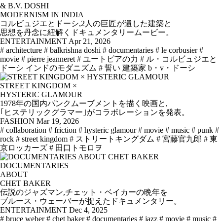
& B.V. DOSHI
MODERNISM IN INDIA
コルビュジエとドーシ,2人の巨匠が遺した建築と
思想を丹念に紐解くドキュメンタリームービー。
ENTERTAINMENT
Apr 21, 2026
# architecture
# balkrishna doshi
# documentaries
# le corbusier
#
movie
# pierre jeanneret
# ユートピアの力
# ル・コルビュジエと
ドーシ インドのモダニズム
# 誓い 建築家 b・v・ドーシ
STREET KINGDOM ×
HYSTERIC GLAMOUR
1978年の国内パンクムーブメントを描く映画と,
｢ヒステリックグラマー｣がコラボレーションを発表。
FASHION
Mar 19, 2026
# collaboration
# friction
# hysteric glamour
# movie
# music
# punk
#
rock
# street kingdom
# ストリートキングダム
# 宮藤官九郎
# 東
京ロッカーズ
# 田口トモロヲ
DOCUMENTARIES
ABOUT
CHET BAKER
伝説のジャズマン,チェット・ベイカーの晩年を
ブルース・ウェーバーが捉えたドキュメンタリー。
ENTERTAINMENT
Dec 4, 2025
# bruce weber
# chet baker
# documentaries
# jazz
# movie
# music
#