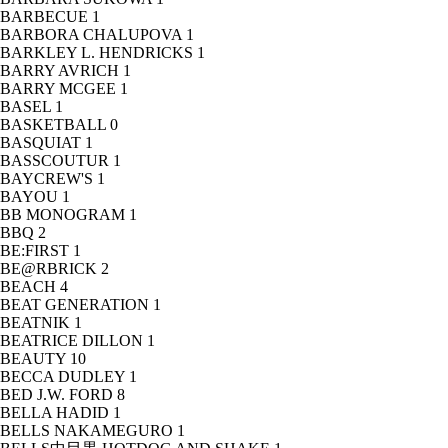
BARBECUE
1
BARBORA CHALUPOVA
1
BARKLEY L. HENDRICKS
1
BARRY AVRICH
1
BARRY MCGEE
1
BASEL
1
BASKETBALL
0
BASQUIAT
1
BASSCOUTUR
1
BAYCREW'S
1
BAYOU
1
BB MONOGRAM
1
BBQ
2
BE:FIRST
1
BE@RBRICK
2
BEACH
4
BEAT GENERATION
1
BEATNIK
1
BEATRICE DILLON
1
BEAUTY
10
BECCA DUDLEY
1
BED J.W. FORD
8
BELLA HADID
1
BELLS NAKAMEGURO
1