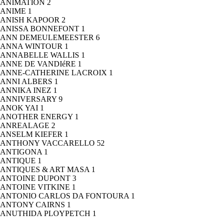
ANIMATION
2
ANIME
1
ANISH KAPOOR
2
ANISSA BONNEFONT
1
ANN DEMEULEMEESTER
6
ANNA WINTOUR
1
ANNABELLE WALLIS
1
ANNE DE VANDIéRE
1
ANNE-CATHERINE LACROIX
1
ANNI ALBERS
1
ANNIKA INEZ
1
ANNIVERSARY
9
ANOK YAI
1
ANOTHER ENERGY
1
ANREALAGE
2
ANSELM KIEFER
1
ANTHONY VACCARELLO
52
ANTIGONA
1
ANTIQUE
1
ANTIQUES & ART MASA
1
ANTOINE DUPONT
3
ANTOINE VITKINE
1
ANTONIO CARLOS DA FONTOURA
1
ANTONY CAIRNS
1
ANUTHIDA PLOYPETCH
1