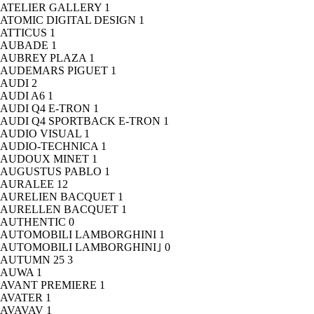
ATELIER GALLERY
1
ATOMIC DIGITAL DESIGN
1
ATTICUS
1
AUBADE
1
AUBREY PLAZA
1
AUDEMARS PIGUET
1
AUDI
2
AUDI A6
1
AUDI Q4 E-TRON
1
AUDI Q4 SPORTBACK E-TRON
1
AUDIO VISUAL
1
AUDIO-TECHNICA
1
AUDOUX MINET
1
AUGUSTUS PABLO
1
AURALEE
12
AURELIEN BACQUET
1
AURELLEN BACQUET
1
AUTHENTIC
0
AUTOMOBILI LAMBORGHINI
1
AUTOMOBILI LAMBORGHINI｣
0
AUTUMN 25
3
AUWA
1
AVANT PREMIERE
1
AVATER
1
AVAVAV
1