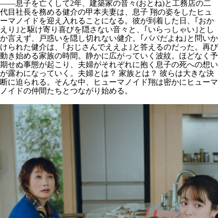
――息子を亡くして2年、建築家の音々(おとね)と工務店の二
代目社長を務める健介の甲本夫妻は、息子 翔の姿をしたヒュ
ーマノイドを迎え入れることになる。彼が到着した日、｢おか
えり｣と駆け寄り喜びを隠さない音々と、｢いらっしゃい｣とし
か言えず、戸惑いを隠し切れない健介。｢パパだよね｣と問いか
けられた健介は、｢おじさんでええよ｣と答えるのだった。再び
動き始める家族の時間。静かに広がっていく波紋。ほどなく予
期せぬ事態が起こり、夫婦がそれぞれに抱く息子の死への想い
が露わになっていく。夫婦とは？ 家族とは？ 彼らは大きな決
断に迫られる。そんな中、ヒューマノイド翔は密かにヒューマ
ノイドの仲間たちとつながり始める。