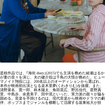
是枝作品では、｢海街 diary｣(2015)でも主演を務めた綾瀬はるか
が妻の音々を演じ、夫の健介役は千鳥の大悟が務めた。ヒュー
マノイド翔役には、200名以上のオーディションから選ばれ、
本作が映画初出演となる桒木里夢(くわきりむ)を抜擢。また、
清野菜名、寛一郎、柊木陽太、角田晃広、野呂佳代、星野真
里、中島歩、余貴美子、田中泯といった、実力派の面々が脇を
固める。音楽を手掛けるのは、現代音楽から映画やドラマの劇
伴、ポップスまでジャンルを横断して活躍する坂東祐大が担