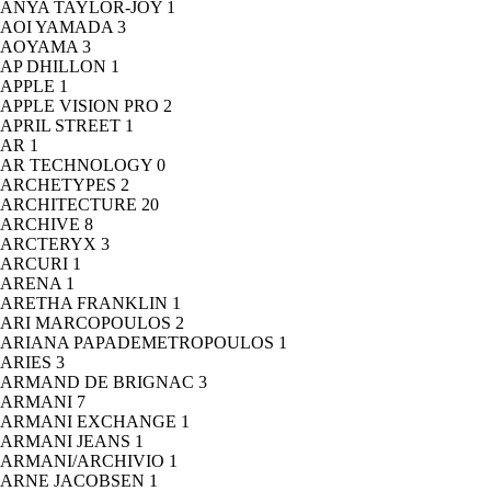
ANYA TAYLOR-JOY
1
AOI YAMADA
3
AOYAMA
3
AP DHILLON
1
APPLE
1
APPLE VISION PRO
2
APRIL STREET
1
AR
1
AR TECHNOLOGY
0
ARCHETYPES
2
ARCHITECTURE
20
ARCHIVE
8
ARCTERYX
3
ARCURI
1
ARENA
1
ARETHA FRANKLIN
1
ARI MARCOPOULOS
2
ARIANA PAPADEMETROPOULOS
1
ARIES
3
ARMAND DE BRIGNAC
3
ARMANI
7
ARMANI EXCHANGE
1
ARMANI JEANS
1
ARMANI/ARCHIVIO
1
ARNE JACOBSEN
1