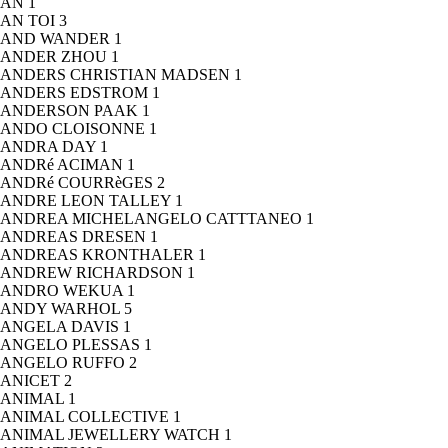
AN
1
AN TOI
3
AND WANDER
1
ANDER ZHOU
1
ANDERS CHRISTIAN MADSEN
1
ANDERS EDSTROM
1
ANDERSON PAAK
1
ANDO CLOISONNE
1
ANDRA DAY
1
ANDRé ACIMAN
1
ANDRé COURRèGES
2
ANDRE LEON TALLEY
1
ANDREA MICHELANGELO CATTTANEO
1
ANDREAS DRESEN
1
ANDREAS KRONTHALER
1
ANDREW RICHARDSON
1
ANDRO WEKUA
1
ANDY WARHOL
5
ANGELA DAVIS
1
ANGELO PLESSAS
1
ANGELO RUFFO
2
ANICET
2
ANIMAL
1
ANIMAL COLLECTIVE
1
ANIMAL JEWELLERY WATCH
1