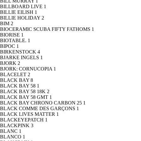
BILL MURRAY
1
BILLBOARD LIVE
1
BILLIE EILISH
1
BILLIE HOLIDAY
2
BIM
2
BIOCERAMIC SCUBA FIFTY FATHOMS
1
BIORISE
1
BIOTABLE.
1
BIPOC
1
BIRKENSTOCK
4
BJARKE INGELS
1
BJORK
2
BJORK: CORNUCOPIA
1
BLACELET
2
BLACK BAY
8
BLACK BAY 58
1
BLACK BAY 58 18K
2
BLACK BAY 58 GMT
1
BLACK BAY CHRONO CARBON 25
1
BLACK COMME DES GARÇONS
1
BLACK LIVES MATTER
1
BLACKEYEPATCH
1
BLACKPINK
3
BLANC
1
BLANCO
1