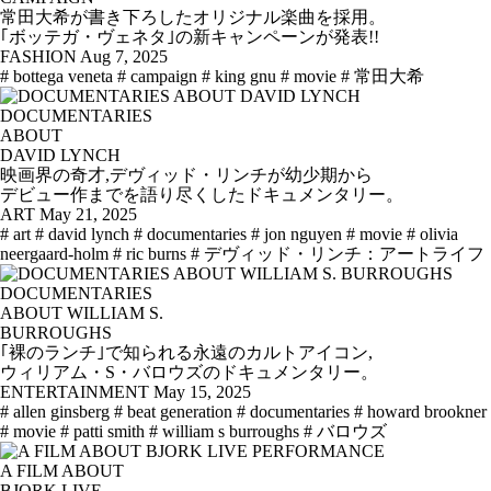
常田大希が書き下ろしたオリジナル楽曲を採用。
｢ボッテガ・ヴェネタ｣の新キャンペーンが発表!!
FASHION
Aug 7, 2025
# bottega veneta
# campaign
# king gnu
# movie
# 常田大希
DOCUMENTARIES
ABOUT
DAVID LYNCH
映画界の奇才,デヴィッド・リンチが幼少期から
デビュー作までを語り尽くしたドキュメンタリー。
ART
May 21, 2025
# art
# david lynch
# documentaries
# jon nguyen
# movie
# olivia
neergaard-holm
# ric burns
# デヴィッド・リンチ：アートライフ
DOCUMENTARIES
ABOUT WILLIAM S.
BURROUGHS
｢裸のランチ｣で知られる永遠のカルトアイコン,
ウィリアム・S・バロウズのドキュメンタリー。
ENTERTAINMENT
May 15, 2025
# allen ginsberg
# beat generation
# documentaries
# howard brookner
# movie
# patti smith
# william s burroughs
# バロウズ
A FILM ABOUT
BJORK LIVE