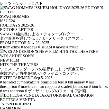
レッツ・ゲット・ロスト
SWAG HOMMES
ISSUE24
HOLIDAYS 2025-26
EDITOR'S LETTER
SWAG H.編集長によるエディターズレター,
名作映画を通して伝えたい“メリークリスマス”。
FROM EDITOR
Nov 28, 2025
# from editor
# holidays
# issue24
# movie
# music
WES ANDERSON’S
NEW FILM
HITS THE THEATERS
ウェス・アンダーソンの最新作にして“原点回帰”
家族の絆と再生を描いたクライム・コメディ。
ENTERTAINMENT
Sep 5, 2025
# benedict cumberbatch
# benicio del toro
# bill murray
# mia
threapleton
# movie
# roman coppola
# scarlett johansson
# tom hanks
# wes anderson
# ザ・ザ・コルダのフェニキア計画
BOTTEGA VENETA
JAPAN ORIGINAL
CAMPAIGN