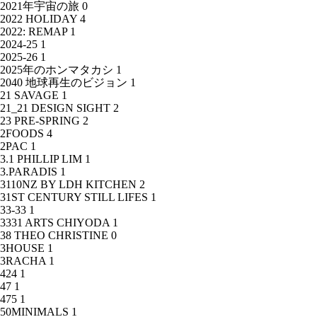
2021年宇宙の旅
0
2022 HOLIDAY
4
2022: REMAP
1
2024-25
1
2025-26
1
2025年のホンマタカシ
1
2040 地球再生のビジョン
1
21 SAVAGE
1
21_21 DESIGN SIGHT
2
23 PRE-SPRING
2
2FOODS
4
2PAC
1
3.1 PHILLIP LIM
1
3.PARADIS
1
3110NZ BY LDH KITCHEN
2
31ST CENTURY STILL LIFES
1
33-33
1
3331 ARTS CHIYODA
1
38 THEO CHRISTINE
0
3HOUSE
1
3RACHA
1
424
1
47
1
475
1
50MINIMALS
1