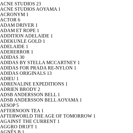
ACNE STUDIOS
23
ACNE STUDIOS AOYAMA
1
ACRONYM
1
ACTOR
6
ADAM DRIVER
1
ADAM ET ROPE
1
ADDITION ADELAIDE
1
ADEKUNLE GOLD
1
ADELAIDE
1
ADERERROR
1
ADIDAS
30
ADIDAS BY STELLA MCCARTNEY
1
ADIDAS FOR PRADA RE-NYLON
1
ADIDAS ORIGINALS
13
ADIEU
1
ADRENALINE EXPEDITIONS
1
ADRIEN BRODY
2
ADSB ANDERSSON BELL
1
ADSB ANDERSSON BELL AOYAMA
1
AESOP
5
AFTERNOON TEA
1
AFTERWORLD THE AGE OF TOMORROW
1
AGAINST THE CURRENT
1
AGGRO DR1FT
1
AGNÈS B
1