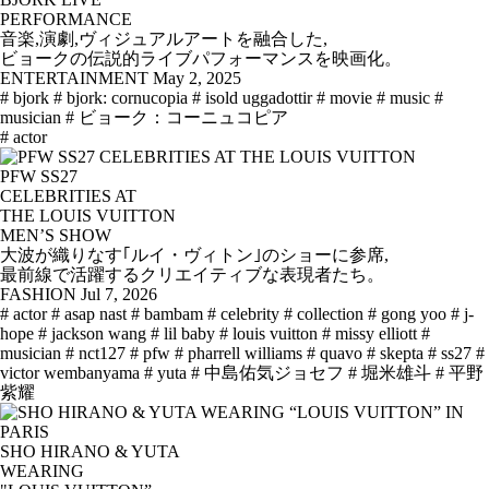
PERFORMANCE
音楽,演劇,ヴィジュアルアートを融合した,
ビョークの伝説的ライブパフォーマンスを映画化。
ENTERTAINMENT
May 2, 2025
# bjork
# bjork: cornucopia
# isold uggadottir
# movie
# music
#
musician
# ビョーク：コーニュコピア
# actor
PFW SS27
CELEBRITIES AT
THE LOUIS VUITTON
MEN’S SHOW
大波が織りなす｢ルイ・ヴィトン｣のショーに参席,
最前線で活躍するクリエイティブな表現者たち。
FASHION
Jul 7, 2026
# actor
# asap nast
# bambam
# celebrity
# collection
# gong yoo
# j-
hope
# jackson wang
# lil baby
# louis vuitton
# missy elliott
#
musician
# nct127
# pfw
# pharrell williams
# quavo
# skepta
# ss27
#
victor wembanyama
# yuta
# 中島佑気ジョセフ
# 堀米雄斗
# 平野
紫耀
SHO HIRANO & YUTA
WEARING