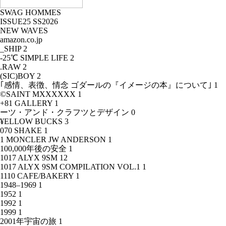
SWAG HOMMES
ISSUE25 SS2026
NEW WAVES
amazon.co.jp
_SHIP
2
-25℃ SIMPLE LIFE
2
.RAW
2
(SIC)BOY
2
｢感情、表徴、情念 ゴダールの『イメージの本』について｣
1
©SAINT MXXXXXX
1
+81 GALLERY
1
ーツ・アンド・クラフツとデザイン
0
¥ELLOW BUCKS
3
070 SHAKE
1
1 MONCLER JW ANDERSON
1
100,000年後の安全
1
1017 ALYX 9SM
12
1017 ALYX 9SM COMPILATION VOL.1
1
1110 CAFE/BAKERY
1
1948–1969
1
1952
1
1992
1
1999
1
2001年宇宙の旅
1