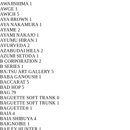
AWAJISHIMA
1
AWGE
1
AWICH
5
AYA BROWN
1
AYA NAKAMURA
1
AYAME
2
AYAMI NAKAJO
1
AYUMU HIRAN
1
AYURVEDA
2
AZABUDAI HILLS
2
AZUMI SETODA
1
B CORPORATION
2
B SERIES
1
BA-TSU ART GALLERY
5
BABA GANOUSH
1
BACCARAT
5
BAD HOP
5
BAG
79
BAGUETTE SOFT TRANK
0
BAGUETTE SOFT TRUNK
1
BAGUETTE®
1
BAIA
4
BAIA SHIBUYA
4
BAIGNOIRE
1
BAILEY HUNTER
1