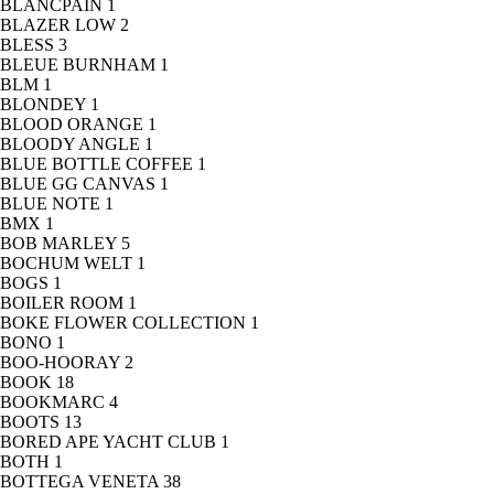
BLANCPAIN
1
BLAZER LOW
2
BLESS
3
BLEUE BURNHAM
1
BLM
1
BLONDEY
1
BLOOD ORANGE
1
BLOODY ANGLE
1
BLUE BOTTLE COFFEE
1
BLUE GG CANVAS
1
BLUE NOTE
1
BMX
1
BOB MARLEY
5
BOCHUM WELT
1
BOGS
1
BOILER ROOM
1
BOKE FLOWER COLLECTION
1
BONO
1
BOO-HOORAY
2
BOOK
18
BOOKMARC
4
BOOTS
13
BORED APE YACHT CLUB
1
BOTH
1
BOTTEGA VENETA
38