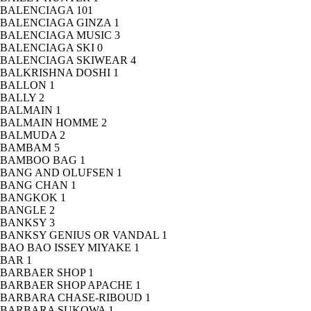
BALENCIAGA
101
BALENCIAGA GINZA
1
BALENCIAGA MUSIC
3
BALENCIAGA SKI
0
BALENCIAGA SKIWEAR
4
BALKRISHNA DOSHI
1
BALLON
1
BALLY
2
BALMAIN
1
BALMAIN HOMME
2
BALMUDA
2
BAMBAM
5
BAMBOO BAG
1
BANG AND OLUFSEN
1
BANG CHAN
1
BANGKOK
1
BANGLE
2
BANKSY
3
BANKSY GENIUS OR VANDAL
1
BAO BAO ISSEY MIYAKE
1
BAR
1
BARBAER SHOP
1
BARBAER SHOP APACHE
1
BARBARA CHASE-RIBOUD
1
BARBARA SUKOWA
1