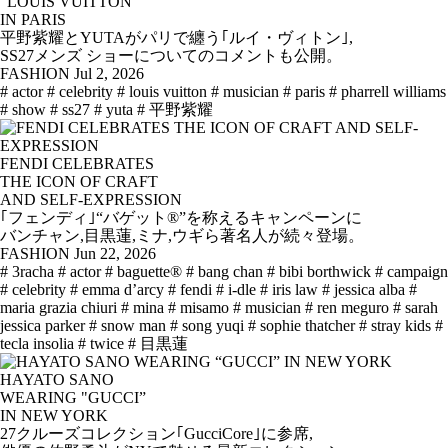
"LOUIS VUITTON”
IN PARIS
平野紫耀とYUTAがパリで纏う｢ルイ・ヴィトン｣,
SS27メンズ ショーについてのコメントも公開。
FASHION
Jul 2, 2026
# actor
# celebrity
# louis vuitton
# musician
# paris
# pharrell williams
# show
# ss27
# yuta
# 平野紫耀
FENDI CELEBRATES
THE ICON OF CRAFT
AND SELF-EXPRESSION
｢フェンディ｣“バゲット®”を称えるキャンペーンに
バンチャン,目黒蓮,ミナ,ウギら著名人が続々登場。
FASHION
Jun 22, 2026
# 3racha
# actor
# baguette®
# bang chan
# bibi borthwick
# campaign
# celebrity
# emma d’arcy
# fendi
# i-dle
# iris law
# jessica alba
#
maria grazia chiuri
# mina
# misamo
# musician
# ren meguro
# sarah
jessica parker
# snow man
# song yuqi
# sophie thatcher
# stray kids
#
tecla insolia
# twice
# 目黒蓮
HAYATO SANO
WEARING "GUCCI”
IN NEW YORK
27クルーズコレクション｢GucciCore｣に参席,