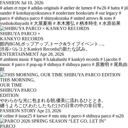
FASHION
Jul 10, 2026
# adam et rope
# adidas originals
# atelier de lumen
# fw26
# hatra
# jil
sander
# kotohayayokozawa
# nonlecture books/arts
# our legacy
#
parco
# shibuya parco
# shinyakozuka
# united arrows & sons
#
yushokobayashi
# 大屋夏南
# 本木雅弘
# 柄本時生
# 水原佑果
SHIBUYA PARCO ×
KANKYO RECORDS
館内BGM,ポップアップ,トーク&ライブイベント…,
渋谷パルコとKankyō Recordsの新たな試み。
ENTERTAINMENT
Apr 28, 2026
# ambient music
# bgm
# h.takahashi
# kankyō records
# l.jacobs
#
music
# parco
# pop-up
# shibuya
# shibuya parco
# 原雅明
# 尾島由
郎
THIS MORNING,
OUR TIME
SHIBUYA PARCO
EDITION
やわらかな光に包まれる朝,優美に流れるひととき,
纏うよろこび,わたしたちだけの日常の中の非日常。
FASHION STORY
Apr 23, 2026
# celine
# issue25
# loewe
# miu miu
# parco
# shibuya parco
# ss26
PARCO