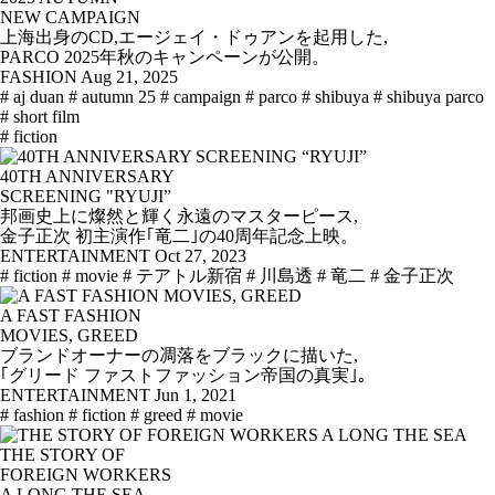
NEW CAMPAIGN
上海出身のCD,エージェイ・ドゥアンを起用した,
PARCO 2025年秋のキャンペーンが公開。
FASHION
Aug 21, 2025
# aj duan
# autumn 25
# campaign
# parco
# shibuya
# shibuya parco
# short film
# fiction
40TH ANNIVERSARY
SCREENING "RYUJI”
邦画史上に燦然と輝く永遠のマスターピース,
金子正次 初主演作｢竜二｣の40周年記念上映。
ENTERTAINMENT
Oct 27, 2023
# fiction
# movie
# テアトル新宿
# 川島透
# 竜二
# 金子正次
A FAST FASHION
MOVIES, GREED
ブランドオーナーの凋落をブラックに描いた,
｢グリード ファストファッション帝国の真実｣。
ENTERTAINMENT
Jun 1, 2021
# fashion
# fiction
# greed
# movie
THE STORY OF
FOREIGN WORKERS
A LONG THE SEA