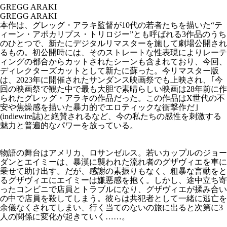
GREGG ARAKI
GREGG ARAKI
本作は、グレッグ・アラキ監督が10代の若者たちを描いた“テ
ィーン・アポカリプス・トリロジー”とも呼ばれる3作品のうち
のひとつで、新たにデジタルリマスターを施して劇場公開され
るもの。初公開時には、そのストレートな性表現によりレーテ
ィングの都合からカットされたシーンも含まれており、今回、
ディレクターズカットとして新たに蘇った。今リマスター版
は、2023年に開催されたサンダンス映画祭でも上映され、｢今
回の映画祭で観た中で最も大胆で素晴らしい映画は28年前に作
られたグレッグ・アラキの作品だった。この作品はX世代の不
安や焦燥感を描いた暴力的でエロティックな衝撃作だ｣
(indiewire誌)と絶賛されるなど、今の私たちの感性を刺激する
魅力と普遍的なパワーを放っている。
物語の舞台はアメリカ、ロサンゼルス。若いカップルのジョー
ダンとエイミーは、暴漢に襲われた流れ者のグザヴィエを車に
乗せて助け出す。だが、感謝の素振りもなく、粗暴な言動をと
るグザヴィエにエイミーは嫌悪感を抱く。しかし、途中立ち寄
ったコンビニで店員とトラブルになり、グザヴィエが揉み合い
の中で店員を殺してしまう。彼らは共犯者として一緒に逃亡を
余儀なくされてしまい、行く当てのないの旅に出ると次第に3
人の関係に変化が起きていく……。