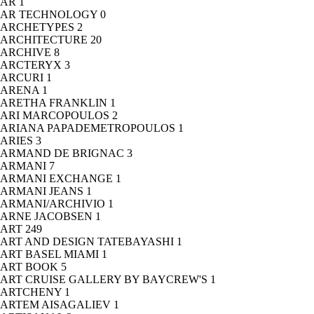
AR
1
AR TECHNOLOGY
0
ARCHETYPES
2
ARCHITECTURE
20
ARCHIVE
8
ARCTERYX
3
ARCURI
1
ARENA
1
ARETHA FRANKLIN
1
ARI MARCOPOULOS
2
ARIANA PAPADEMETROPOULOS
1
ARIES
3
ARMAND DE BRIGNAC
3
ARMANI
7
ARMANI EXCHANGE
1
ARMANI JEANS
1
ARMANI/ARCHIVIO
1
ARNE JACOBSEN
1
ART
249
ART AND DESIGN TATEBAYASHI
1
ART BASEL MIAMI
1
ART BOOK
5
ART CRUISE GALLERY BY BAYCREW'S
1
ARTCHENY
1
ARTEM AISAGALIEV
1