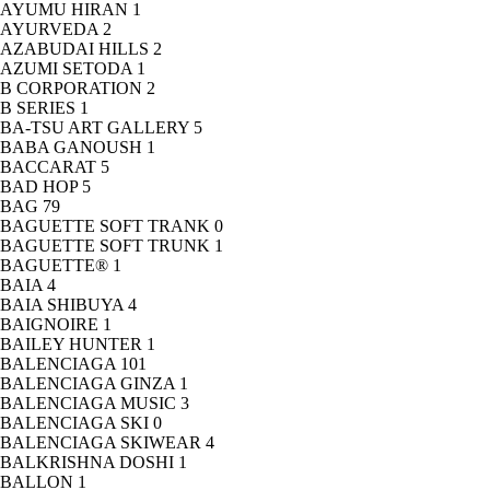
AYUMU HIRAN
1
AYURVEDA
2
AZABUDAI HILLS
2
AZUMI SETODA
1
B CORPORATION
2
B SERIES
1
BA-TSU ART GALLERY
5
BABA GANOUSH
1
BACCARAT
5
BAD HOP
5
BAG
79
BAGUETTE SOFT TRANK
0
BAGUETTE SOFT TRUNK
1
BAGUETTE®
1
BAIA
4
BAIA SHIBUYA
4
BAIGNOIRE
1
BAILEY HUNTER
1
BALENCIAGA
101
BALENCIAGA GINZA
1
BALENCIAGA MUSIC
3
BALENCIAGA SKI
0
BALENCIAGA SKIWEAR
4
BALKRISHNA DOSHI
1
BALLON
1