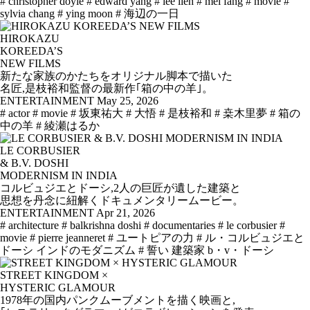
# christopher doyle
# edward yang
# lee lieh
# mei fang
# movie
#
sylvia chang
# ying moon
# 海辺の一日
HIROKAZU
KOREEDA’S
NEW FILMS
新たな家族のかたちをオリジナル脚本で描いた
名匠,是枝裕和監督の最新作｢箱の中の羊｣。
ENTERTAINMENT
May 25, 2026
# actor
# movie
# 坂東祐大
# 大悟
# 是枝裕和
# 桒木里夢
# 箱の
中の羊
# 綾瀬はるか
LE CORBUSIER
& B.V. DOSHI
MODERNISM IN INDIA
コルビュジエとドーシ,2人の巨匠が遺した建築と
思想を丹念に紐解くドキュメンタリームービー。
ENTERTAINMENT
Apr 21, 2026
# architecture
# balkrishna doshi
# documentaries
# le corbusier
#
movie
# pierre jeanneret
# ユートピアの力
# ル・コルビュジエと
ドーシ インドのモダニズム
# 誓い 建築家 b・v・ドーシ
STREET KINGDOM ×
HYSTERIC GLAMOUR
1978年の国内パンクムーブメントを描く映画と,