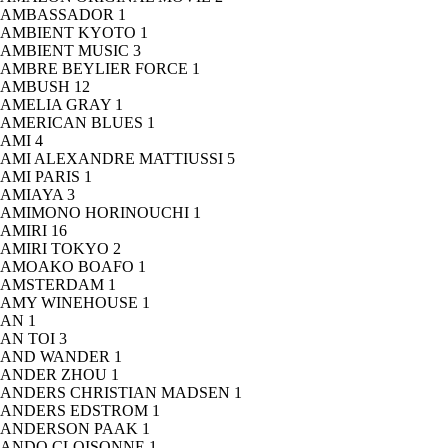
AMBASSADOR
1
AMBIENT KYOTO
1
AMBIENT MUSIC
3
AMBRE BEYLIER FORCE
1
AMBUSH
12
AMELIA GRAY
1
AMERICAN BLUES
1
AMI
4
AMI ALEXANDRE MATTIUSSI
5
AMI PARIS
1
AMIAYA
3
AMIMONO HORINOUCHI
1
AMIRI
16
AMIRI TOKYO
2
AMOAKO BOAFO
1
AMSTERDAM
1
AMY WINEHOUSE
1
AN
1
AN TOI
3
AND WANDER
1
ANDER ZHOU
1
ANDERS CHRISTIAN MADSEN
1
ANDERS EDSTROM
1
ANDERSON PAAK
1
ANDO CLOISONNE
1