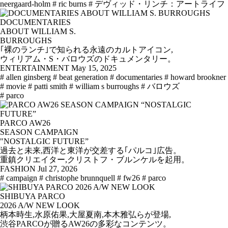
neergaard-holm
# ric burns
# デヴィッド・リンチ：アートライフ
DOCUMENTARIES
ABOUT WILLIAM S.
BURROUGHS
｢裸のランチ｣で知られる永遠のカルトアイコン,
ウィリアム・S・バロウズのドキュメンタリー。
ENTERTAINMENT
May 15, 2025
# allen ginsberg
# beat generation
# documentaries
# howard brookner
# movie
# patti smith
# william s burroughs
# バロウズ
# parco
PARCO AW26
SEASON CAMPAIGN
"NOSTALGIC FUTURE”
過去と未来,西洋と東洋が交差する｢パルコ｣広告。
重鎮クリエイター,クリストフ・ブルンケルを起用。
FASHION
Jul 27, 2026
# campaign
# christophe brunnquell
# fw26
# parco
SHIBUYA PARCO
2026 A/W NEW LOOK
柄本時生,水原佑果,大屋夏南,本木雅弘らが登場,
渋谷PARCOが贈るAW26の多彩なコンテンツ。