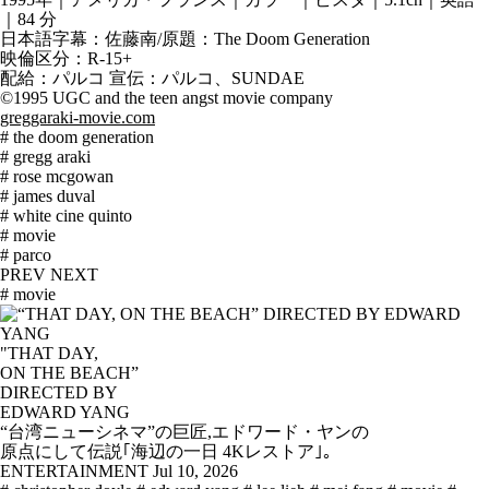
｜84 分
日本語字幕：佐藤南/原題：The Doom Generation
映倫区分：R-15+
配給：パルコ 宣伝：パルコ、SUNDAE
©1995 UGC and the teen angst movie company
greggaraki-movie.com
# the doom generation
# gregg araki
# rose mcgowan
# james duval
# white cine quinto
# movie
# parco
PREV
NEXT
# movie
"THAT DAY,
ON THE BEACH”
DIRECTED BY
EDWARD YANG
“台湾ニューシネマ”の巨匠,エドワード・ヤンの
原点にして伝説｢海辺の一日 4Kレストア｣。
ENTERTAINMENT
Jul 10, 2026