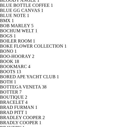
BLOODY ANGLE
1
BLUE BOTTLE COFFEE
1
BLUE GG CANVAS
1
BLUE NOTE
1
BMX
1
BOB MARLEY
5
BOCHUM WELT
1
BOGS
1
BOILER ROOM
1
BOKE FLOWER COLLECTION
1
BONO
1
BOO-HOORAY
2
BOOK
18
BOOKMARC
4
BOOTS
13
BORED APE YACHT CLUB
1
BOTH
1
BOTTEGA VENETA
38
BOTTER
7
BOUTIQUE
2
BRACELET
4
BRAD FURMAN
1
BRAD PITT
1
BRADLEY COOPER
2
BRADLY COOPER
1