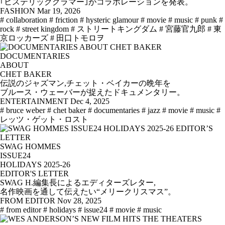
｢ヒステリックグラマー｣がコラボレーションを発表。
FASHION
Mar 19, 2026
# collaboration
# friction
# hysteric glamour
# movie
# music
# punk
#
rock
# street kingdom
# ストリートキングダム
# 宮藤官九郎
# 東
京ロッカーズ
# 田口トモロヲ
DOCUMENTARIES
ABOUT
CHET BAKER
伝説のジャズマン,チェット・ベイカーの晩年を
ブルース・ウェーバーが捉えたドキュメンタリー。
ENTERTAINMENT
Dec 4, 2025
# bruce weber
# chet baker
# documentaries
# jazz
# movie
# music
#
レッツ・ゲット・ロスト
SWAG HOMMES
ISSUE24
HOLIDAYS 2025-26
EDITOR'S LETTER
SWAG H.編集長によるエディターズレター,
名作映画を通して伝えたい“メリークリスマス”。
FROM EDITOR
Nov 28, 2025
# from editor
# holidays
# issue24
# movie
# music