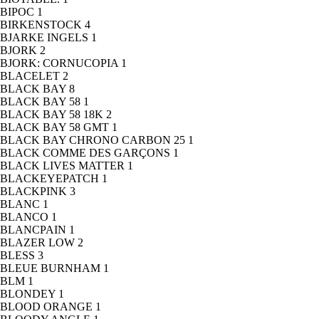
BIPOC
1
BIRKENSTOCK
4
BJARKE INGELS
1
BJORK
2
BJORK: CORNUCOPIA
1
BLACELET
2
BLACK BAY
8
BLACK BAY 58
1
BLACK BAY 58 18K
2
BLACK BAY 58 GMT
1
BLACK BAY CHRONO CARBON 25
1
BLACK COMME DES GARÇONS
1
BLACK LIVES MATTER
1
BLACKEYEPATCH
1
BLACKPINK
3
BLANC
1
BLANCO
1
BLANCPAIN
1
BLAZER LOW
2
BLESS
3
BLEUE BURNHAM
1
BLM
1
BLONDEY
1
BLOOD ORANGE
1