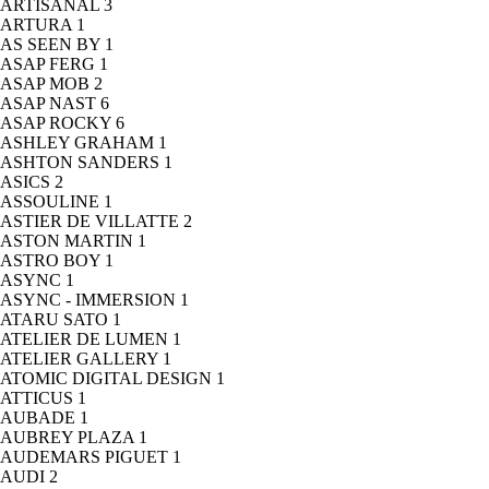
ARTISANAL
3
ARTURA
1
AS SEEN BY
1
ASAP FERG
1
ASAP MOB
2
ASAP NAST
6
ASAP ROCKY
6
ASHLEY GRAHAM
1
ASHTON SANDERS
1
ASICS
2
ASSOULINE
1
ASTIER DE VILLATTE
2
ASTON MARTIN
1
ASTRO BOY
1
ASYNC
1
ASYNC - IMMERSION
1
ATARU SATO
1
ATELIER DE LUMEN
1
ATELIER GALLERY
1
ATOMIC DIGITAL DESIGN
1
ATTICUS
1
AUBADE
1
AUBREY PLAZA
1
AUDEMARS PIGUET
1
AUDI
2