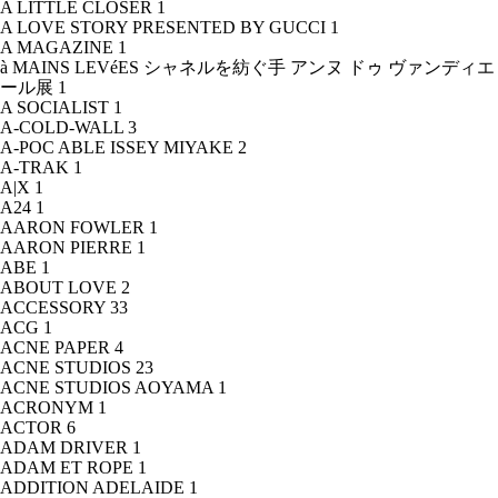
A LITTLE CLOSER
1
A LOVE STORY PRESENTED BY GUCCI
1
A MAGAZINE
1
à MAINS LEVéES シャネルを紡ぐ手 アンヌ ドゥ ヴァンディエ
ール展
1
A SOCIALIST
1
A-COLD-WALL
3
A-POC ABLE ISSEY MIYAKE
2
A-TRAK
1
A|X
1
A24
1
AARON FOWLER
1
AARON PIERRE
1
ABE
1
ABOUT LOVE
2
ACCESSORY
33
ACG
1
ACNE PAPER
4
ACNE STUDIOS
23
ACNE STUDIOS AOYAMA
1
ACRONYM
1
ACTOR
6
ADAM DRIVER
1
ADAM ET ROPE
1
ADDITION ADELAIDE
1