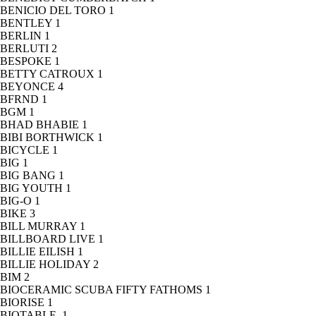
BENICIO DEL TORO
1
BENTLEY
1
BERLIN
1
BERLUTI
2
BESPOKE
1
BETTY CATROUX
1
BEYONCE
4
BFRND
1
BGM
1
BHAD BHABIE
1
BIBI BORTHWICK
1
BICYCLE
1
BIG
1
BIG BANG
1
BIG YOUTH
1
BIG-O
1
BIKE
3
BILL MURRAY
1
BILLBOARD LIVE
1
BILLIE EILISH
1
BILLIE HOLIDAY
2
BIM
2
BIOCERAMIC SCUBA FIFTY FATHOMS
1
BIORISE
1
BIOTABLE.
1