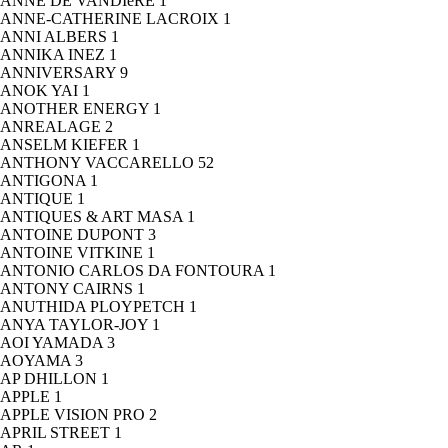
ANNE DE VANDIéRE
1
ANNE-CATHERINE LACROIX
1
ANNI ALBERS
1
ANNIKA INEZ
1
ANNIVERSARY
9
ANOK YAI
1
ANOTHER ENERGY
1
ANREALAGE
2
ANSELM KIEFER
1
ANTHONY VACCARELLO
52
ANTIGONA
1
ANTIQUE
1
ANTIQUES & ART MASA
1
ANTOINE DUPONT
3
ANTOINE VITKINE
1
ANTONIO CARLOS DA FONTOURA
1
ANTONY CAIRNS
1
ANUTHIDA PLOYPETCH
1
ANYA TAYLOR-JOY
1
AOI YAMADA
3
AOYAMA
3
AP DHILLON
1
APPLE
1
APPLE VISION PRO
2
APRIL STREET
1