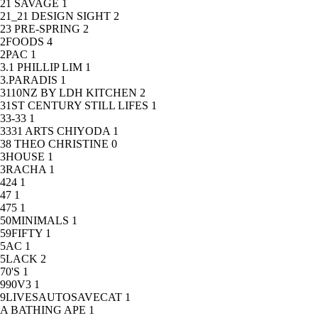
21 SAVAGE
1
21_21 DESIGN SIGHT
2
23 PRE-SPRING
2
2FOODS
4
2PAC
1
3.1 PHILLIP LIM
1
3.PARADIS
1
3110NZ BY LDH KITCHEN
2
31ST CENTURY STILL LIFES
1
33-33
1
3331 ARTS CHIYODA
1
38 THEO CHRISTINE
0
3HOUSE
1
3RACHA
1
424
1
47
1
475
1
50MINIMALS
1
59FIFTY
1
5AC
1
5LACK
2
70'S
1
990V3
1
9LIVESAUTOSAVECAT
1
A BATHING APE
1