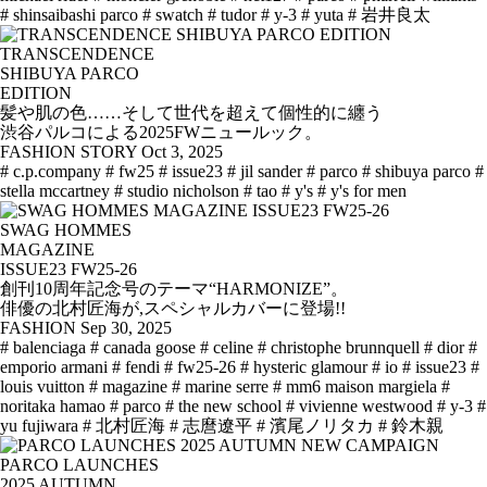
# shinsaibashi parco
# swatch
# tudor
# y-3
# yuta
# 岩井良太
TRANSCENDENCE
SHIBUYA PARCO
EDITION
髪や肌の色……そして世代を超えて個性的に纏う
渋谷パルコによる2025FWニュールック。
FASHION STORY
Oct 3, 2025
# c.p.company
# fw25
# issue23
# jil sander
# parco
# shibuya parco
#
stella mccartney
# studio nicholson
# tao
# y's
# y's for men
SWAG HOMMES
MAGAZINE
ISSUE23 FW25-26
創刊10周年記念号のテーマ“HARMONIZE”。
俳優の北村匠海が,スペシャルカバーに登場!!
FASHION
Sep 30, 2025
# balenciaga
# canada goose
# celine
# christophe brunnquell
# dior
#
emporio armani
# fendi
# fw25-26
# hysteric glamour
# io
# issue23
#
louis vuitton
# magazine
# marine serre
# mm6 maison margiela
#
noritaka hamao
# parco
# the new school
# vivienne westwood
# y-3
#
yu fujiwara
# 北村匠海
# 志麿遼平
# 濱尾ノリタカ
# 鈴木親
PARCO LAUNCHES
2025 AUTUMN