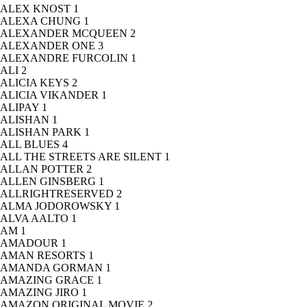
ALEX KNOST
1
ALEXA CHUNG
1
ALEXANDER MCQUEEN
2
ALEXANDER ONE
3
ALEXANDRE FURCOLIN
1
ALI
2
ALICIA KEYS
2
ALICIA VIKANDER
1
ALIPAY
1
ALISHAN
1
ALISHAN PARK
1
ALL BLUES
4
ALL THE STREETS ARE SILENT
1
ALLAN POTTER
2
ALLEN GINSBERG
1
ALLRIGHTRESERVED
2
ALMA JODOROWSKY
1
ALVA AALTO
1
AM
1
AMADOUR
1
AMAN RESORTS
1
AMANDA GORMAN
1
AMAZING GRACE
1
AMAZING JIRO
1
AMAZON ORIGINAL MOVIE
2