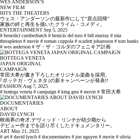
WES ANDERSON’S
NEW FILM
HITS THE THEATERS
ウェス・アンダーソンの最新作にして“原点回帰”
家族の絆と再生を描いたクライム・コメディ。
ENTERTAINMENT
Sep 5, 2025
# benedict cumberbatch
# benicio del toro
# bill murray
# mia
threapleton
# movie
# roman coppola
# scarlett johansson
# tom hanks
# wes anderson
# ザ・ザ・コルダのフェニキア計画
BOTTEGA VENETA
JAPAN ORIGINAL
CAMPAIGN
常田大希が書き下ろしたオリジナル楽曲を採用。
｢ボッテガ・ヴェネタ｣の新キャンペーンが発表!!
FASHION
Aug 7, 2025
# bottega veneta
# campaign
# king gnu
# movie
# 常田大希
DOCUMENTARIES
ABOUT
DAVID LYNCH
映画界の奇才,デヴィッド・リンチが幼少期から
デビュー作までを語り尽くしたドキュメンタリー。
ART
May 21, 2025
# art
# david lynch
# documentaries
# jon nguyen
# movie
# olivia