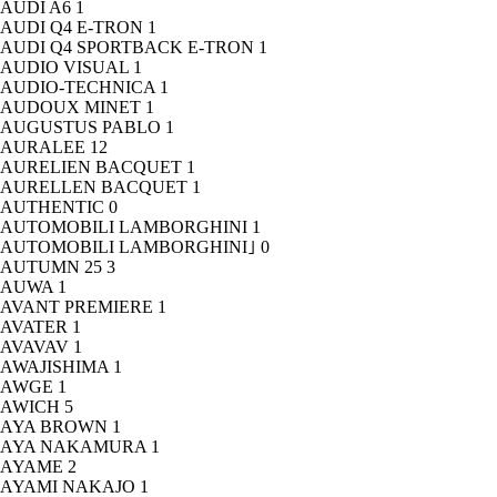
AUDI A6
1
AUDI Q4 E-TRON
1
AUDI Q4 SPORTBACK E-TRON
1
AUDIO VISUAL
1
AUDIO-TECHNICA
1
AUDOUX MINET
1
AUGUSTUS PABLO
1
AURALEE
12
AURELIEN BACQUET
1
AURELLEN BACQUET
1
AUTHENTIC
0
AUTOMOBILI LAMBORGHINI
1
AUTOMOBILI LAMBORGHINI｣
0
AUTUMN 25
3
AUWA
1
AVANT PREMIERE
1
AVATER
1
AVAVAV
1
AWAJISHIMA
1
AWGE
1
AWICH
5
AYA BROWN
1
AYA NAKAMURA
1
AYAME
2
AYAMI NAKAJO
1