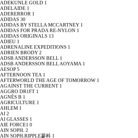
ADEKUNLE GOLD
1
ADELAIDE
1
ADERERROR
1
ADIDAS
30
ADIDAS BY STELLA MCCARTNEY
1
ADIDAS FOR PRADA RE-NYLON
1
ADIDAS ORIGINALS
13
ADIEU
1
ADRENALINE EXPEDITIONS
1
ADRIEN BRODY
2
ADSB ANDERSSON BELL
1
ADSB ANDERSSON BELL AOYAMA
1
AESOP
5
AFTERNOON TEA
1
AFTERWORLD THE AGE OF TOMORROW
1
AGAINST THE CURRENT
1
AGGRO DR1FT
1
AGNÈS B
1
AGRICULTURE
1
AHLEM
1
AI
2
AI GLASSES
1
AIE FORCE1
0
AIN SOPH.
2
AIN SOPH.RIPPLE蓼科
1