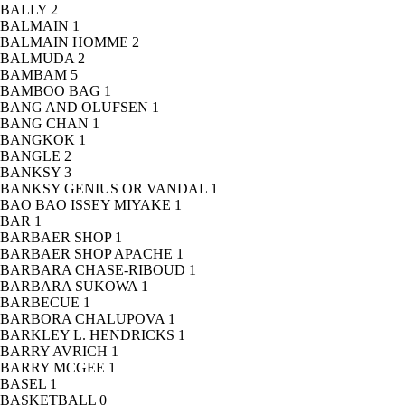
BALLY
2
BALMAIN
1
BALMAIN HOMME
2
BALMUDA
2
BAMBAM
5
BAMBOO BAG
1
BANG AND OLUFSEN
1
BANG CHAN
1
BANGKOK
1
BANGLE
2
BANKSY
3
BANKSY GENIUS OR VANDAL
1
BAO BAO ISSEY MIYAKE
1
BAR
1
BARBAER SHOP
1
BARBAER SHOP APACHE
1
BARBARA CHASE-RIBOUD
1
BARBARA SUKOWA
1
BARBECUE
1
BARBORA CHALUPOVA
1
BARKLEY L. HENDRICKS
1
BARRY AVRICH
1
BARRY MCGEE
1
BASEL
1
BASKETBALL
0