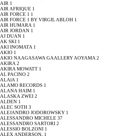
AIR
1
AIR AFRIQUE
1
AIR FORCE 1
1
AIR FORCE 1 BY VIRGIL ABLOH
1
AIR HUMARA
1
AIR JORDAN
1
AJ DUAN
1
AK SKI
1
AKI INOMATA
1
AKIO
1
AKIO NAAGASAWA GAALLERY AOYAMA
2
AKIRA
2
AKIRA MOWATT
1
AL PACINO
2
ALAïA
1
ALAMO RECORDS
1
ALANA HAIM
1
ALASKA ZWEI
2
ALDEN
1
ALEC SOTH
3
ALEJANDRO JODOROWSKY
1
ALESSANDRO MICHELE
37
ALESSANDRO SARTORI
2
ALESSIO BOLZONI
1
ALEX ANDERSON.
1