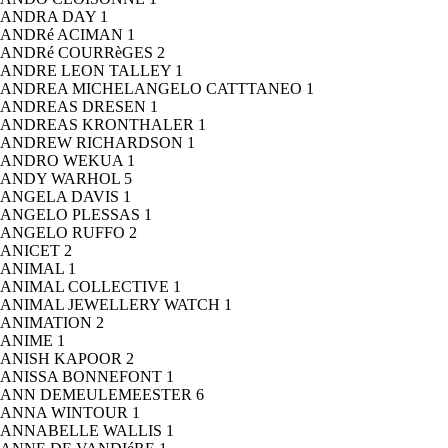
ANDRA DAY
1
ANDRé ACIMAN
1
ANDRé COURRèGES
2
ANDRE LEON TALLEY
1
ANDREA MICHELANGELO CATTTANEO
1
ANDREAS DRESEN
1
ANDREAS KRONTHALER
1
ANDREW RICHARDSON
1
ANDRO WEKUA
1
ANDY WARHOL
5
ANGELA DAVIS
1
ANGELO PLESSAS
1
ANGELO RUFFO
2
ANICET
2
ANIMAL
1
ANIMAL COLLECTIVE
1
ANIMAL JEWELLERY WATCH
1
ANIMATION
2
ANIME
1
ANISH KAPOOR
2
ANISSA BONNEFONT
1
ANN DEMEULEMEESTER
6
ANNA WINTOUR
1
ANNABELLE WALLIS
1