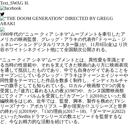
Text_SWAG H.
1990年代の“ニュー クィア シネマ”ムーブメントを牽引したア
メリカの映画監督、グレッグ・アラキの代表作｢ドゥーム・ジ
ェネレーション デジタルリマスター版｣が、11月8日(金)より渋
谷ホワイトシネクイント他にて全国順次公開される。
“ニュー クィア シネマ”ムーブメントとは、異性愛を常識とす
る当時の性規範や、それを支えてきた映画のあり方に映画表現
を通して抵抗したものであり、中でも自身がゲイであることを
オープンにしているグレッグ・アラキはティーンエイジャーや
同性愛をテーマにした作品を数多く制作し、インディカルチャ
ーの旗手としても知られている。ロカルノ映画祭で3つの賞を
受賞した｢途方に暮れる3人の夜｣(1987)や、カンヌ国際映画祭
にてクィア・パルムを受賞した｢カブーン！｣(2010)といった長
編映画をはじめ、近年では、監督、脚本、製作を務めたTVシ
リーズ｢ナウ・アポカリプス ～夢か現実か!? ユリシーズと世界
の終わり｣(2019)や、｢13の理由｣(2017～18)、｢ダーマー｣(2022)
といったNetflixドラマシリーズの数エピソードを監督するな
ど、今なお精力的な活動を続けている。