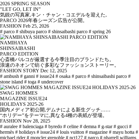
2026 SPRING SEASON
"LET GO, LET IN”
気鋭の写真家,キン・チャン・コエデルを迎えた,
PARCO 2026年春シーズン広告が公開。
FASHION
Feb 25, 2026
# parco
# shibuya parco
# shinsaibashi parco
# spring 26
NAMIHAYA
SHINSAIBASHI
PARCO EDITION
心斎橋パルコが厳選する今季注目のブランドたち。
浪速のネオンで紡ぐ多彩なファッションストーリー。
FASHION STORY
Dec 12, 2025
# ambush
# ganni
# issue24
# osaka
# parco
# shinsaibashi parco
#
stone island
# toga
# undercover
SWAG HOMMES
MAGAZINE ISSUE24
HOLIDAYS 2025-26
国内メディア初公開,デムナによる新生グッチ……
“ホリデー”をテーマに,異なる4種の表紙が登場。
FASHION
Nov 28, 2025
# auralee
# balenciaga
# byredo
# celine
# demna
# g-star
# gucci
#
hermès
# holidays
# issue24
# louis vuitton
# magazine
# mayu hotta
#
michael rider
# moncler grenoble
# nct127
# parco
# pharrell williams