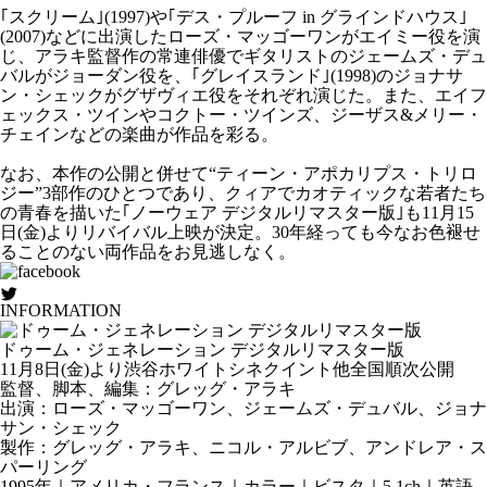
｢スクリーム｣(1997)や｢デス・プルーフ in グラインドハウス｣
(2007)などに出演したローズ・マッゴーワンがエイミー役を演
じ、アラキ監督作の常連俳優でギタリストのジェームズ・デュ
バルがジョーダン役を、｢グレイスランド｣(1998)のジョナサ
ン・シェックがグザヴィエ役をそれぞれ演じた。また、エイフ
ェックス・ツインやコクトー・ツインズ、ジーザス&メリー・
チェインなどの楽曲が作品を彩る。
なお、本作の公開と併せて“ティーン・アポカリプス・トリロ
ジー”3部作のひとつであり、クィアでカオティックな若者たち
の青春を描いた｢ノーウェア デジタルリマスター版｣も11月15
日(金)よりリバイバル上映が決定。30年経っても今なお色褪せ
ることのない両作品をお見逃しなく。
INFORMATION
ドゥーム・ジェネレーション デジタルリマスター版
11月8日(金)より渋谷ホワイトシネクイント他全国順次公開
監督、脚本、編集：グレッグ・アラキ
出演：ローズ・マッゴーワン、ジェームズ・デュバル、ジョナ
サン・シェック
製作：グレッグ・アラキ、ニコル・アルビブ、アンドレア・ス
パーリング
1995年｜アメリカ・フランス｜カラー｜ビスタ｜5.1ch｜英語