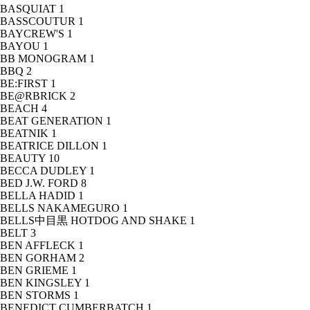
BASQUIAT
1
BASSCOUTUR
1
BAYCREW'S
1
BAYOU
1
BB MONOGRAM
1
BBQ
2
BE:FIRST
1
BE@RBRICK
2
BEACH
4
BEAT GENERATION
1
BEATNIK
1
BEATRICE DILLON
1
BEAUTY
10
BECCA DUDLEY
1
BED J.W. FORD
8
BELLA HADID
1
BELLS NAKAMEGURO
1
BELLS中目黒 HOTDOG AND SHAKE
1
BELT
3
BEN AFFLECK
1
BEN GORHAM
2
BEN GRIEME
1
BEN KINGSLEY
1
BEN STORMS
1
BENEDICT CUMBERBATCH
1