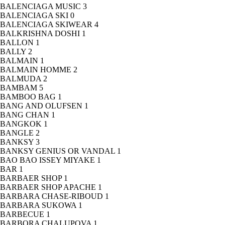
BALENCIAGA MUSIC
3
BALENCIAGA SKI
0
BALENCIAGA SKIWEAR
4
BALKRISHNA DOSHI
1
BALLON
1
BALLY
2
BALMAIN
1
BALMAIN HOMME
2
BALMUDA
2
BAMBAM
5
BAMBOO BAG
1
BANG AND OLUFSEN
1
BANG CHAN
1
BANGKOK
1
BANGLE
2
BANKSY
3
BANKSY GENIUS OR VANDAL
1
BAO BAO ISSEY MIYAKE
1
BAR
1
BARBAER SHOP
1
BARBAER SHOP APACHE
1
BARBARA CHASE-RIBOUD
1
BARBARA SUKOWA
1
BARBECUE
1
BARBORA CHALUPOVA
1