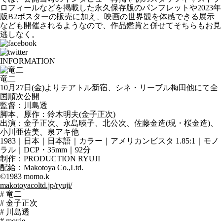
ロフィールなどを掲載した永久保存版のパンフレットや2023年
版B2ポスターの販売に加え、映画の世界観を体感できる展示
なども開催されるようなので、作品鑑賞と併せてそちらもお見
逃しなく。
INFORMATION
竜二
10月27日(金)よりテアトル新宿、シネ・リーブル梅田他にて全
国順次公開
監督：川島透
脚本、原作：鈴木明夫(金子正次)
出演：金子正次、永島暎子、北公次、佐藤金造(現・桜金造)、
小川亜佐美、泉アキ他
1983｜日本｜日本語｜カラー｜アメリカンビスタ 1.85:1｜モノ
ラル｜DCP・35mm｜92分
制作：PRODUCTION RYUJI
配給：Makotoya Co.,Ltd.
©1983 momo.k
makotoyacoltd.jp/ryuji/
# 竜二
# 金子正次
# 川島透
# movie