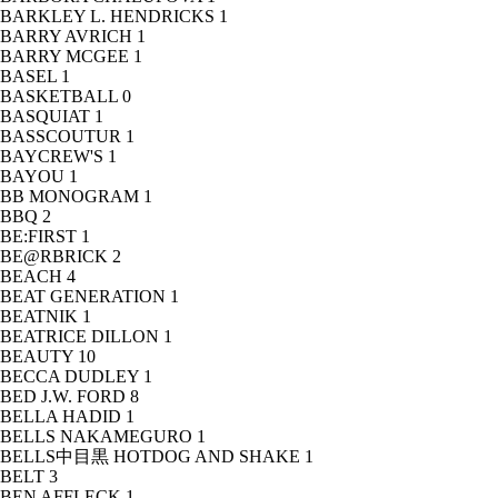
BARKLEY L. HENDRICKS
1
BARRY AVRICH
1
BARRY MCGEE
1
BASEL
1
BASKETBALL
0
BASQUIAT
1
BASSCOUTUR
1
BAYCREW'S
1
BAYOU
1
BB MONOGRAM
1
BBQ
2
BE:FIRST
1
BE@RBRICK
2
BEACH
4
BEAT GENERATION
1
BEATNIK
1
BEATRICE DILLON
1
BEAUTY
10
BECCA DUDLEY
1
BED J.W. FORD
8
BELLA HADID
1
BELLS NAKAMEGURO
1
BELLS中目黒 HOTDOG AND SHAKE
1
BELT
3
BEN AFFLECK
1