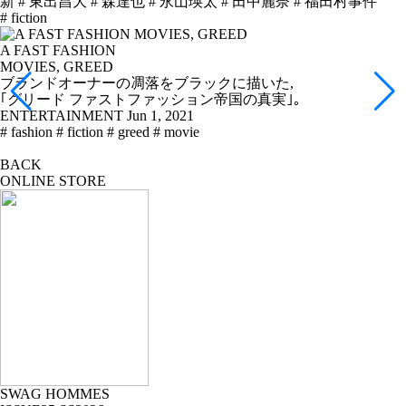
新
# 東出昌大
# 森達也
# 永山瑛太
# 田中麗奈
# 福田村事件
# fiction
A FAST FASHION
MOVIES, GREED
ブランドオーナーの凋落をブラックに描いた,
｢グリード ファストファッション帝国の真実｣。
ENTERTAINMENT
Jun 1, 2021
# fashion
# fiction
# greed
# movie
BACK
ONLINE STORE
SWAG HOMMES