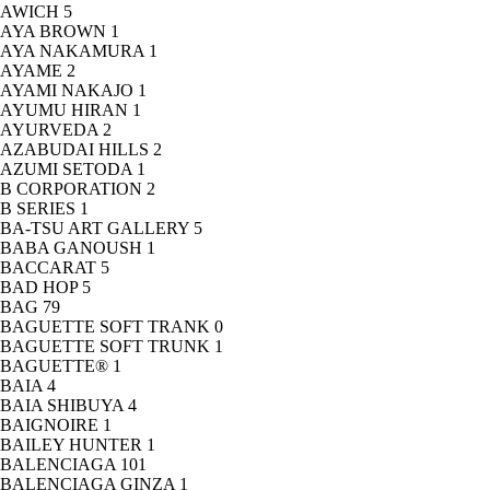
AWICH
5
AYA BROWN
1
AYA NAKAMURA
1
AYAME
2
AYAMI NAKAJO
1
AYUMU HIRAN
1
AYURVEDA
2
AZABUDAI HILLS
2
AZUMI SETODA
1
B CORPORATION
2
B SERIES
1
BA-TSU ART GALLERY
5
BABA GANOUSH
1
BACCARAT
5
BAD HOP
5
BAG
79
BAGUETTE SOFT TRANK
0
BAGUETTE SOFT TRUNK
1
BAGUETTE®
1
BAIA
4
BAIA SHIBUYA
4
BAIGNOIRE
1
BAILEY HUNTER
1
BALENCIAGA
101
BALENCIAGA GINZA
1