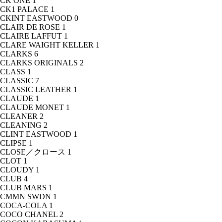
CK ONE
1
CK1 PALACE
1
CKINT EASTWOOD
0
CLAIR DE ROSE
1
CLAIRE LAFFUT
1
CLARE WAIGHT KELLER
1
CLARKS
6
CLARKS ORIGINALS
2
CLASS
1
CLASSIC
7
CLASSIC LEATHER
1
CLAUDE
1
CLAUDE MONET
1
CLEANER
2
CLEANING
2
CLINT EASTWOOD
1
CLIPSE
1
CLOSE／クロース
1
CLOT
1
CLOUDY
1
CLUB
4
CLUB MARS
1
CMMN SWDN
1
COCA-COLA
1
COCO CHANEL
2