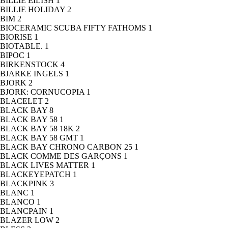
BILLIE EILISH
1
BILLIE HOLIDAY
2
BIM
2
BIOCERAMIC SCUBA FIFTY FATHOMS
1
BIORISE
1
BIOTABLE.
1
BIPOC
1
BIRKENSTOCK
4
BJARKE INGELS
1
BJORK
2
BJORK: CORNUCOPIA
1
BLACELET
2
BLACK BAY
8
BLACK BAY 58
1
BLACK BAY 58 18K
2
BLACK BAY 58 GMT
1
BLACK BAY CHRONO CARBON 25
1
BLACK COMME DES GARÇONS
1
BLACK LIVES MATTER
1
BLACKEYEPATCH
1
BLACKPINK
3
BLANC
1
BLANCO
1
BLANCPAIN
1
BLAZER LOW
2