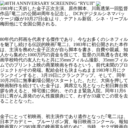
1983年に夭折した金子正次主演、原作脚本、川島透第一回監督
作品｢竜二｣の公開40周年を記念し、DCP(デジタルシネマパッ
ケージ)版が10月27日(金)より、テアトル新宿、シネ・リーブル
梅田他にて全国公開される。
80年代の邦画を代表する傑作であり、今なお多くのシネフィル
を魅了し続ける伝説的映画｢竜二｣。1983年に初公開された本作
は、主演を務めた金子正次が自ら脚本を書き、自費や親戚、知
人から集めた1000万円の資金を投じて、監督の川島透を含む映
画学校時代の友人たちと共に35mmフィルム撮影、35mmフィル
ムでのプリント上映の商業映画を作るという、前代未聞のプロ
ジェクトがその発端。配給会社も決まらぬまま1983年1月にク
ランクインすると、3月19日にクランクアップ。そして、同年
10月29日に無事劇場公開がスタートした。ただ、大病を押して
映画制作を続けていた金子は、満席立ち見となった初日舞台挨
拶を終えると、帰宅後に倒れ、そのまま緊急入院。同年11月6
日に胃がん原発のがん性腹膜炎にて、わずか33歳でこの世を去
ることとなった。
金子にとって初映画、初主演作であり遺作となった｢竜二｣は、
日本アカデミー、ブルーリボン賞、毎日映画コンクール、報知
映画賞など1983年度の映画賞を総なめに。当時、ヤクザ映画自