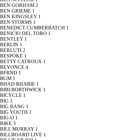
BEN GORHAM
2
BEN GRIEME
1
BEN KINGSLEY
1
BEN STORMS
1
BENEDICT CUMBERBATCH
1
BENICIO DEL TORO
1
BENTLEY
1
BERLIN
1
BERLUTI
2
BESPOKE
1
BETTY CATROUX
1
BEYONCE
4
BFRND
1
BGM
1
BHAD BHABIE
1
BIBI BORTHWICK
1
BICYCLE
1
BIG
1
BIG BANG
1
BIG YOUTH
1
BIG-O
1
BIKE
3
BILL MURRAY
1
BILLBOARD LIVE
1