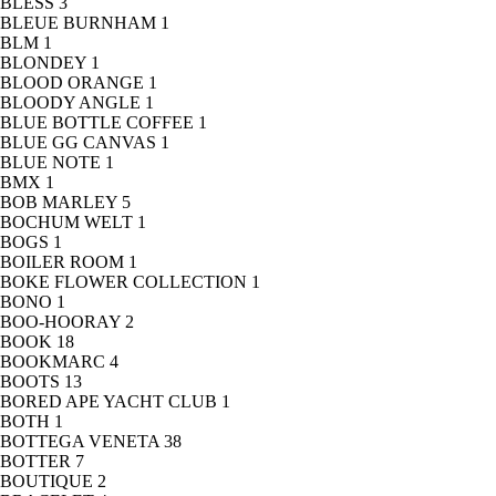
BLESS
3
BLEUE BURNHAM
1
BLM
1
BLONDEY
1
BLOOD ORANGE
1
BLOODY ANGLE
1
BLUE BOTTLE COFFEE
1
BLUE GG CANVAS
1
BLUE NOTE
1
BMX
1
BOB MARLEY
5
BOCHUM WELT
1
BOGS
1
BOILER ROOM
1
BOKE FLOWER COLLECTION
1
BONO
1
BOO-HOORAY
2
BOOK
18
BOOKMARC
4
BOOTS
13
BORED APE YACHT CLUB
1
BOTH
1
BOTTEGA VENETA
38
BOTTER
7
BOUTIQUE
2