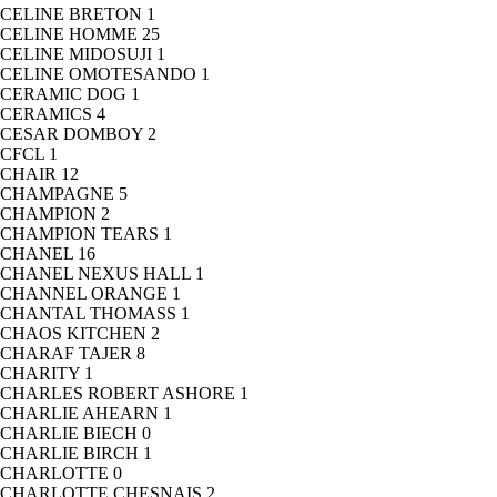
CELINE BRETON
1
CELINE HOMME
25
CELINE MIDOSUJI
1
CELINE OMOTESANDO
1
CERAMIC DOG
1
CERAMICS
4
CESAR DOMBOY
2
CFCL
1
CHAIR
12
CHAMPAGNE
5
CHAMPION
2
CHAMPION TEARS
1
CHANEL
16
CHANEL NEXUS HALL
1
CHANNEL ORANGE
1
CHANTAL THOMASS
1
CHAOS KITCHEN
2
CHARAF TAJER
8
CHARITY
1
CHARLES ROBERT ASHORE
1
CHARLIE AHEARN
1
CHARLIE BIECH
0
CHARLIE BIRCH
1
CHARLOTTE
0
CHARLOTTE CHESNAIS
2