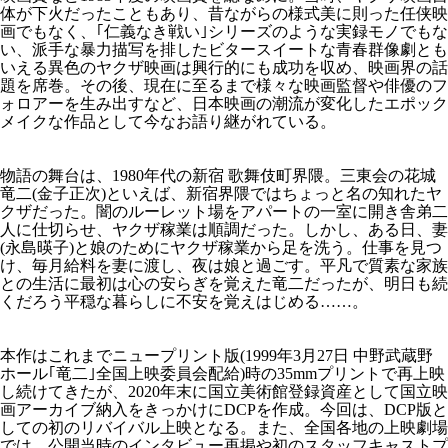
体が下火だったこともあり、昔ながらの様式美に則った任侠映
画でもなく、｢仁義なき戦い｣シリーズのような実録モノでもな
い、派手な暴力描写を排したビタースイートな青春群像劇とも
いえる異色のヤクザ映画は興行的にも成功を収め、映画界の話
題を席巻。その後、現在に至るまで様々な映画監督や俳優のフ
ォロアーを生み出すなど、日本映画の潮流が変化したエポック
メイクな作品として今なお語り継がれている。
物語の舞台は、1980年代の新宿 歌舞伎町界隈。三東会の花城
竜二(金子正次)といえば、新宿界隈ではちょっと名の知れたヤ
クザだった。闇のルーレット場をアパートの一室に開き舎弟二
人に仕切らせ、ヤクザ稼業は順調だった。しかし、ある日、妻
(永島暎子)と娘のためにヤクザ稼業から足を洗う。仕事を見つ
け、毎月給料を妻に渡し、夜は娘と過ごす。平凡で質素な家族
との生活に最初は心の安らぎを覚えた竜二だったが、明日も続
くだろう平穏な暮らしに不安を覚えはじめる……。
本作はこれまでニュープリント版(1999年3月27日 中野武蔵野
ホール｢竜二｣全国上映委員会配給)時の35mmプリントで再上映
し続けてきたが、2020年末に国立美術館登録資産として国立映
画アーカイブ納入をきっかけにDCPを作成。今回は、DCP版と
しての初のリバイバル上映となる。また、全国各地の上映劇場
では、公開当時のインタビュー再掲や初のスタッフキャストプ