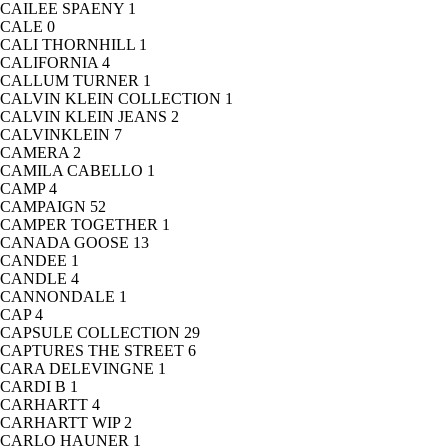
CAILEE SPAENY
1
CALE
0
CALI THORNHILL
1
CALIFORNIA
4
CALLUM TURNER
1
CALVIN KLEIN COLLECTION
1
CALVIN KLEIN JEANS
2
CALVINKLEIN
7
CAMERA
2
CAMILA CABELLO
1
CAMP
4
CAMPAIGN
52
CAMPER TOGETHER
1
CANADA GOOSE
13
CANDEE
1
CANDLE
4
CANNONDALE
1
CAP
4
CAPSULE COLLECTION
29
CAPTURES THE STREET
6
CARA DELEVINGNE
1
CARDI B
1
CARHARTT
4
CARHARTT WIP
2
CARLO HAUNER
1