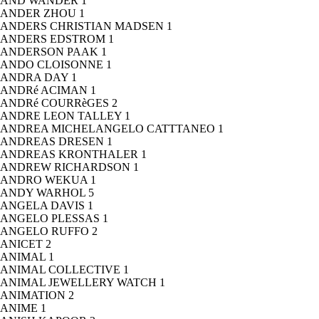
AND WANDER
1
ANDER ZHOU
1
ANDERS CHRISTIAN MADSEN
1
ANDERS EDSTROM
1
ANDERSON PAAK
1
ANDO CLOISONNE
1
ANDRA DAY
1
ANDRé ACIMAN
1
ANDRé COURRèGES
2
ANDRE LEON TALLEY
1
ANDREA MICHELANGELO CATTTANEO
1
ANDREAS DRESEN
1
ANDREAS KRONTHALER
1
ANDREW RICHARDSON
1
ANDRO WEKUA
1
ANDY WARHOL
5
ANGELA DAVIS
1
ANGELO PLESSAS
1
ANGELO RUFFO
2
ANICET
2
ANIMAL
1
ANIMAL COLLECTIVE
1
ANIMAL JEWELLERY WATCH
1
ANIMATION
2
ANIME
1