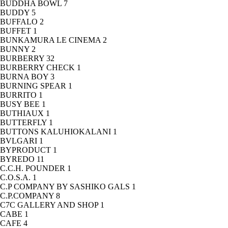
BUDDHA BOWL
7
BUDDY
5
BUFFALO
2
BUFFET
1
BUNKAMURA LE CINEMA
2
BUNNY
2
BURBERRY
32
BURBERRY CHECK
1
BURNA BOY
3
BURNING SPEAR
1
BURRITO
1
BUSY BEE
1
BUTHIAUX
1
BUTTERFLY
1
BUTTONS KALUHIOKALANI
1
BVLGARI
1
BYPRODUCT
1
BYREDO
11
C.C.H. POUNDER
1
C.O.S.A.
1
C.P COMPANY BY SASHIKO GALS
1
C.P.COMPANY
8
C7C GALLERY AND SHOP
1
CABE
1
CAFE
4