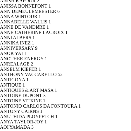
ANISH KAPOOR
2
ANISSA BONNEFONT
1
ANN DEMEULEMEESTER
6
ANNA WINTOUR
1
ANNABELLE WALLIS
1
ANNE DE VANDIéRE
1
ANNE-CATHERINE LACROIX
1
ANNI ALBERS
1
ANNIKA INEZ
1
ANNIVERSARY
9
ANOK YAI
1
ANOTHER ENERGY
1
ANREALAGE
2
ANSELM KIEFER
1
ANTHONY VACCARELLO
52
ANTIGONA
1
ANTIQUE
1
ANTIQUES & ART MASA
1
ANTOINE DUPONT
3
ANTOINE VITKINE
1
ANTONIO CARLOS DA FONTOURA
1
ANTONY CAIRNS
1
ANUTHIDA PLOYPETCH
1
ANYA TAYLOR-JOY
1
AOI YAMADA
3