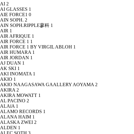
AI
2
AI GLASSES
1
AIE FORCE1
0
AIN SOPH.
2
AIN SOPH.RIPPLE蓼科
1
AIR
1
AIR AFRIQUE
1
AIR FORCE 1
1
AIR FORCE 1 BY VIRGIL ABLOH
1
AIR HUMARA
1
AIR JORDAN
1
AJ DUAN
1
AK SKI
1
AKI INOMATA
1
AKIO
1
AKIO NAAGASAWA GAALLERY AOYAMA
2
AKIRA
2
AKIRA MOWATT
1
AL PACINO
2
ALAïA
1
ALAMO RECORDS
1
ALANA HAIM
1
ALASKA ZWEI
2
ALDEN
1
ALEC SOTH
3