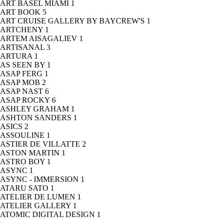
ART BASEL MIAMI
1
ART BOOK
5
ART CRUISE GALLERY BY BAYCREW'S
1
ARTCHENY
1
ARTEM AISAGALIEV
1
ARTISANAL
3
ARTURA
1
AS SEEN BY
1
ASAP FERG
1
ASAP MOB
2
ASAP NAST
6
ASAP ROCKY
6
ASHLEY GRAHAM
1
ASHTON SANDERS
1
ASICS
2
ASSOULINE
1
ASTIER DE VILLATTE
2
ASTON MARTIN
1
ASTRO BOY
1
ASYNC
1
ASYNC - IMMERSION
1
ATARU SATO
1
ATELIER DE LUMEN
1
ATELIER GALLERY
1
ATOMIC DIGITAL DESIGN
1