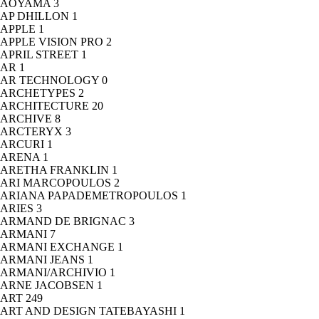
AOYAMA
3
AP DHILLON
1
APPLE
1
APPLE VISION PRO
2
APRIL STREET
1
AR
1
AR TECHNOLOGY
0
ARCHETYPES
2
ARCHITECTURE
20
ARCHIVE
8
ARCTERYX
3
ARCURI
1
ARENA
1
ARETHA FRANKLIN
1
ARI MARCOPOULOS
2
ARIANA PAPADEMETROPOULOS
1
ARIES
3
ARMAND DE BRIGNAC
3
ARMANI
7
ARMANI EXCHANGE
1
ARMANI JEANS
1
ARMANI/ARCHIVIO
1
ARNE JACOBSEN
1
ART
249
ART AND DESIGN TATEBAYASHI
1