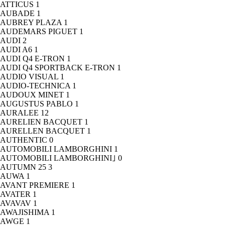
ATTICUS
1
AUBADE
1
AUBREY PLAZA
1
AUDEMARS PIGUET
1
AUDI
2
AUDI A6
1
AUDI Q4 E-TRON
1
AUDI Q4 SPORTBACK E-TRON
1
AUDIO VISUAL
1
AUDIO-TECHNICA
1
AUDOUX MINET
1
AUGUSTUS PABLO
1
AURALEE
12
AURELIEN BACQUET
1
AURELLEN BACQUET
1
AUTHENTIC
0
AUTOMOBILI LAMBORGHINI
1
AUTOMOBILI LAMBORGHINI｣
0
AUTUMN 25
3
AUWA
1
AVANT PREMIERE
1
AVATER
1
AVAVAV
1
AWAJISHIMA
1
AWGE
1