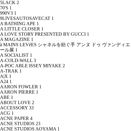
5LACK
2
70'S
1
990V3
1
9LIVESAUTOSAVECAT
1
A BATHING APE
1
A LITTLE CLOSER
1
A LOVE STORY PRESENTED BY GUCCI
1
A MAGAZINE
1
à MAINS LEVéES シャネルを紡ぐ手 アンヌ ドゥ ヴァンディエ
ール展
1
A SOCIALIST
1
A-COLD-WALL
3
A-POC ABLE ISSEY MIYAKE
2
A-TRAK
1
A|X
1
A24
1
AARON FOWLER
1
AARON PIERRE
1
ABE
1
ABOUT LOVE
2
ACCESSORY
33
ACG
1
ACNE PAPER
4
ACNE STUDIOS
23
ACNE STUDIOS AOYAMA
1