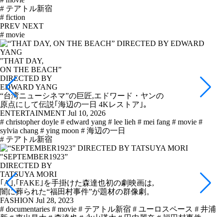
# テアトル新宿
# fiction
PREV
NEXT
# movie
"THAT DAY,
ON THE BEACH”
DIRECTED BY
EDWARD YANG
“台湾ニューシネマ”の巨匠,エドワード・ヤンの
原点にして伝説｢海辺の一日 4Kレストア｣。
ENTERTAINMENT
Jul 10, 2026
# christopher doyle
# edward yang
# lee lieh
# mei fang
# movie
#
sylvia chang
# ying moon
# 海辺の一日
# テアトル新宿
"SEPTEMBER1923”
DIRECTED BY
TATSUYA MORI
｢A｣,｢FAKE｣を手掛けた森達也初の劇映画は,
闇に葬られた“福田村事件”が題材の群像劇。
FASHION
Jul 28, 2023
# documentaries
# movie
# テアトル新宿
# ユーロスペース
# 井浦