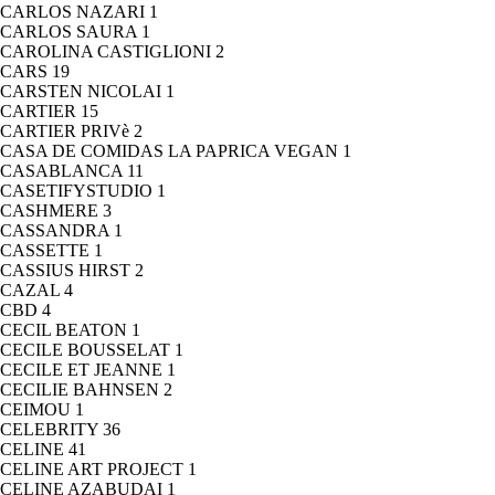
CARLOS NAZARI
1
CARLOS SAURA
1
CAROLINA CASTIGLIONI
2
CARS
19
CARSTEN NICOLAI
1
CARTIER
15
CARTIER PRIVè
2
CASA DE COMIDAS LA PAPRICA VEGAN
1
CASABLANCA
11
CASETIFYSTUDIO
1
CASHMERE
3
CASSANDRA
1
CASSETTE
1
CASSIUS HIRST
2
CAZAL
4
CBD
4
CECIL BEATON
1
CECILE BOUSSELAT
1
CECILE ET JEANNE
1
CECILIE BAHNSEN
2
CEIMOU
1
CELEBRITY
36
CELINE
41
CELINE ART PROJECT
1
CELINE AZABUDAI
1