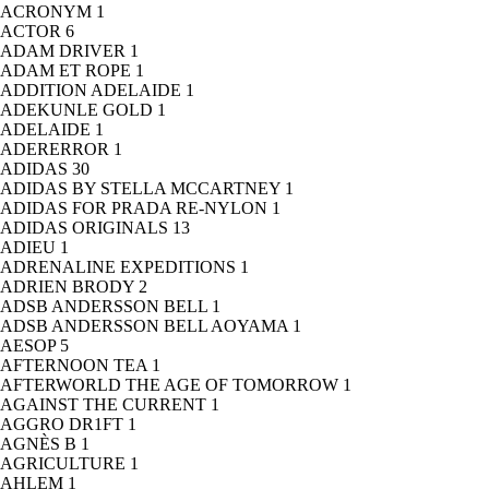
ACRONYM
1
ACTOR
6
ADAM DRIVER
1
ADAM ET ROPE
1
ADDITION ADELAIDE
1
ADEKUNLE GOLD
1
ADELAIDE
1
ADERERROR
1
ADIDAS
30
ADIDAS BY STELLA MCCARTNEY
1
ADIDAS FOR PRADA RE-NYLON
1
ADIDAS ORIGINALS
13
ADIEU
1
ADRENALINE EXPEDITIONS
1
ADRIEN BRODY
2
ADSB ANDERSSON BELL
1
ADSB ANDERSSON BELL AOYAMA
1
AESOP
5
AFTERNOON TEA
1
AFTERWORLD THE AGE OF TOMORROW
1
AGAINST THE CURRENT
1
AGGRO DR1FT
1
AGNÈS B
1
AGRICULTURE
1
AHLEM
1