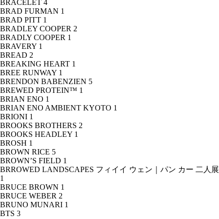
BRACELET
4
BRAD FURMAN
1
BRAD PITT
1
BRADLEY COOPER
2
BRADLY COOPER
1
BRAVERY
1
BREAD
2
BREAKING HEART
1
BREE RUNWAY
1
BRENDON BABENZIEN
5
BREWED PROTEIN™
1
BRIAN ENO
1
BRIAN ENO AMBIENT KYOTO
1
BRIONI
1
BROOKS BROTHERS
2
BROOKS HEADLEY
1
BROSH
1
BROWN RICE
5
BROWN’S FIELD
1
BRROWED LANDSCAPES フィイイ ウェン｜パン カー 二人展
1
BRUCE BROWN
1
BRUCE WEBER
2
BRUNO MUNARI
1
BTS
3