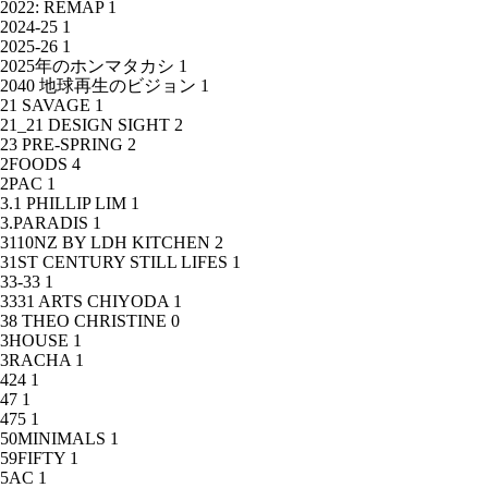
2022: REMAP
1
2024-25
1
2025-26
1
2025年のホンマタカシ
1
2040 地球再生のビジョン
1
21 SAVAGE
1
21_21 DESIGN SIGHT
2
23 PRE-SPRING
2
2FOODS
4
2PAC
1
3.1 PHILLIP LIM
1
3.PARADIS
1
3110NZ BY LDH KITCHEN
2
31ST CENTURY STILL LIFES
1
33-33
1
3331 ARTS CHIYODA
1
38 THEO CHRISTINE
0
3HOUSE
1
3RACHA
1
424
1
47
1
475
1
50MINIMALS
1
59FIFTY
1
5AC
1