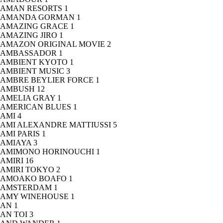
AMAN RESORTS
1
AMANDA GORMAN
1
AMAZING GRACE
1
AMAZING JIRO
1
AMAZON ORIGINAL MOVIE
2
AMBASSADOR
1
AMBIENT KYOTO
1
AMBIENT MUSIC
3
AMBRE BEYLIER FORCE
1
AMBUSH
12
AMELIA GRAY
1
AMERICAN BLUES
1
AMI
4
AMI ALEXANDRE MATTIUSSI
5
AMI PARIS
1
AMIAYA
3
AMIMONO HORINOUCHI
1
AMIRI
16
AMIRI TOKYO
2
AMOAKO BOAFO
1
AMSTERDAM
1
AMY WINEHOUSE
1
AN
1
AN TOI
3