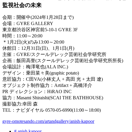
監視社会の未来
会期：開催中(2024年1月28日まで)
会場：GYRE GALLERY
東京都渋谷区神宮前5-10-1 GYRE 3F
時間：11:00～20:00
＊1月2日(火)のみ13:00～20:00
休館日：12月31日(日)、1月1日(月)
主催：GYRE/スクールデレック芸術社会学研究所
企画：飯田高誉(スクールデレック芸術社会学研究所所長)
会場設計：梅澤竜也(ALA INC.)
デザイン：乗田菜々美(graphic potato)
意匠協力：C田VA(小林丈人 + 髙田 光 + 太田 遼)
オブジェクト制作協力：Artifact + 高橋洋介
PR ディレクション：HiRAO INC
協力：Masami Shiraishi(SCAI THE BATHHOUSE)
撮影協力:幸田 森
TEL：ナビダイヤル 0570-05-6990(11:00～18:00)
gyre-omotesando.com/artandgallery/anish-kapoor
# anish kapoor