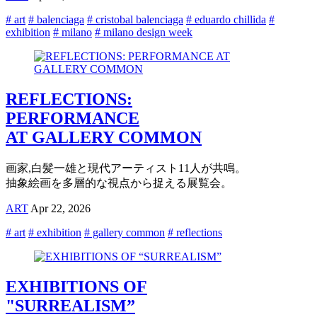
# art
# balenciaga
# cristobal balenciaga
# eduardo chillida
#
exhibition
# milano
# milano design week
REFLECTIONS:
PERFORMANCE
AT GALLERY COMMON
画家,白髪一雄と現代アーティスト11人が共鳴。
抽象絵画を多層的な視点から捉える展覧会。
ART
Apr 22, 2026
# art
# exhibition
# gallery common
# reflections
EXHIBITIONS OF
"SURREALISM”