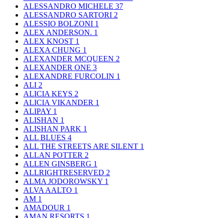
ALESSANDRO MICHELE
37
ALESSANDRO SARTORI
2
ALESSIO BOLZONI
1
ALEX ANDERSON.
1
ALEX KNOST
1
ALEXA CHUNG
1
ALEXANDER MCQUEEN
2
ALEXANDER ONE
3
ALEXANDRE FURCOLIN
1
ALI
2
ALICIA KEYS
2
ALICIA VIKANDER
1
ALIPAY
1
ALISHAN
1
ALISHAN PARK
1
ALL BLUES
4
ALL THE STREETS ARE SILENT
1
ALLAN POTTER
2
ALLEN GINSBERG
1
ALLRIGHTRESERVED
2
ALMA JODOROWSKY
1
ALVA AALTO
1
AM
1
AMADOUR
1
AMAN RESORTS
1