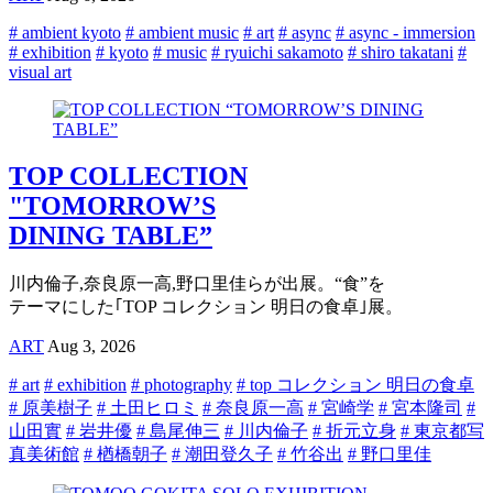
# ambient kyoto
# ambient music
# art
# async
# async - immersion
# exhibition
# kyoto
# music
# ryuichi sakamoto
# shiro takatani
#
visual art
TOP COLLECTION
"TOMORROW’S
DINING TABLE”
川内倫子,奈良原一高,野口里佳らが出展。“食”を
テーマにした｢TOP コレクション 明日の食卓｣展。
ART
Aug 3, 2026
# art
# exhibition
# photography
# top コレクション 明日の食卓
# 原美樹子
# 土田ヒロミ
# 奈良原一高
# 宮崎学
# 宮本隆司
#
山田實
# 岩井優
# 島尾伸三
# 川内倫子
# 折元立身
# 東京都写
真美術館
# 楢橋朝子
# 潮田登久子
# 竹谷出
# 野口里佳