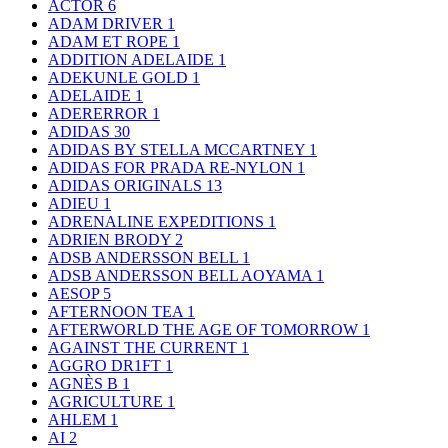
ACTOR
6
ADAM DRIVER
1
ADAM ET ROPE
1
ADDITION ADELAIDE
1
ADEKUNLE GOLD
1
ADELAIDE
1
ADERERROR
1
ADIDAS
30
ADIDAS BY STELLA MCCARTNEY
1
ADIDAS FOR PRADA RE-NYLON
1
ADIDAS ORIGINALS
13
ADIEU
1
ADRENALINE EXPEDITIONS
1
ADRIEN BRODY
2
ADSB ANDERSSON BELL
1
ADSB ANDERSSON BELL AOYAMA
1
AESOP
5
AFTERNOON TEA
1
AFTERWORLD THE AGE OF TOMORROW
1
AGAINST THE CURRENT
1
AGGRO DR1FT
1
AGNÈS B
1
AGRICULTURE
1
AHLEM
1
AI
2