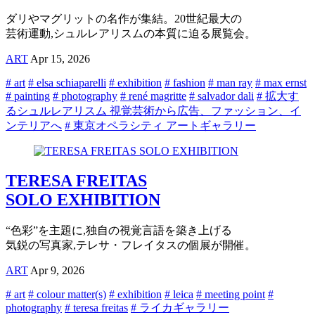
ダリやマグリットの名作が集結。20世紀最大の
芸術運動,シュルレアリスムの本質に迫る展覧会。
ART
Apr 15, 2026
# art
# elsa schiaparelli
# exhibition
# fashion
# man ray
# max ernst
# painting
# photography
# rené magritte
# salvador dali
# 拡大す
るシュルレアリスム 視覚芸術から広告、ファッション、イ
ンテリアへ
# 東京オペラシティ アートギャラリー
TERESA FREITAS
SOLO EXHIBITION
“色彩”を主題に,独自の視覚言語を築き上げる
気鋭の写真家,テレサ・フレイタスの個展が開催。
ART
Apr 9, 2026
# art
# colour matter(s)
# exhibition
# leica
# meeting point
#
photography
# teresa freitas
# ライカギャラリー