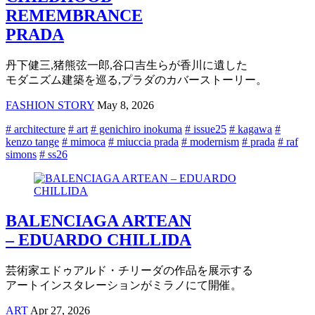
REMEMBRANCE
PRADA
丹下健三,猪熊弦一郎,谷口吉生らが香川に遺した
モダニズム建築を巡る,プラダのカバーストーリー。
FASHION STORY
May 8, 2026
# architecture
# art
# genichiro inokuma
# issue25
# kagawa
#
kenzo tange
# mimoca
# miuccia prada
# modernism
# prada
# raf
simons
# ss26
BALENCIAGA ARTEAN
– EDUARDO CHILLIDA
芸術家エドゥアルド・チリーダの作品を展示する
アートインスタレーションがミラノにて開催。
ART
Apr 27, 2026