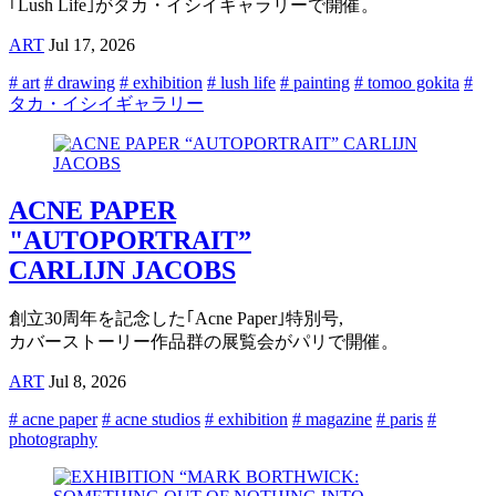
｢Lush Life｣がタカ・イシイギャラリーで開催。
ART
Jul 17, 2026
# art
# drawing
# exhibition
# lush life
# painting
# tomoo gokita
#
タカ・イシイギャラリー
ACNE PAPER
"AUTOPORTRAIT”
CARLIJN JACOBS
創立30周年を記念した｢Acne Paper｣特別号,
カバーストーリー作品群の展覧会がパリで開催。
ART
Jul 8, 2026
# acne paper
# acne studios
# exhibition
# magazine
# paris
#
photography