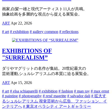
画家,白髪一雄と現代アーティスト11人が共鳴。
抽象絵画を多層的な視点から捉える展覧会。
ART
Apr 22, 2026
# art
# exhibition
# gallery common
# reflections
EXHIBITIONS OF
"SURREALISM”
ダリやマグリットの名作が集結。20世紀最大の
芸術運動,シュルレアリスムの本質に迫る展覧会。
ART
Apr 15, 2026
# art
# elsa schiaparelli
# exhibition
# fashion
# man ray
# max ernst
# painting
# photography
# rené magritte
# salvador dali
# 拡大す
るシュルレアリスム 視覚芸術から広告、ファッション、イ
ンテリアへ
# 東京オペラシティ アートギャラリー