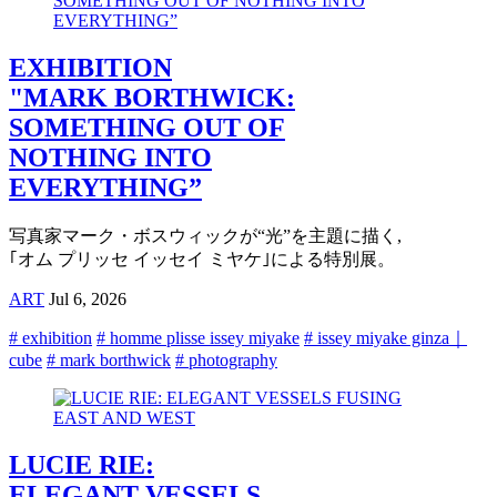
EXHIBITION
"MARK BORTHWICK:
SOMETHING OUT OF
NOTHING INTO
EVERYTHING”
写真家マーク・ボスウィックが“光”を主題に描く,
｢オム プリッセ イッセイ ミヤケ｣による特別展。
ART
Jul 6, 2026
# exhibition
# homme plisse issey miyake
# issey miyake ginza｜
cube
# mark borthwick
# photography
LUCIE RIE:
ELEGANT VESSELS