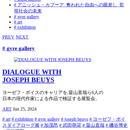
# アニッシュ・カプーア_奪われた自由への眼差し_監
視社会の未来
# gyre gallery
# art
# exhibition
PREV
NEXT
# gyre gallery
DIALOGUE WITH
JOSEPH BEUYS
ヨーゼフ・ボイスのキャリアを,畠山直哉ら6人の
日本の現代作家による作品で検証する展覧会。
ART
Jun 25, 2024
# art
# exhibition
# gyre gallery
# joseph beuys
# ヨーゼフ・ボイ
スダイアローグ展
# 加茂昂
# 武田萌花
# 畠山直哉
# 磯谷博史