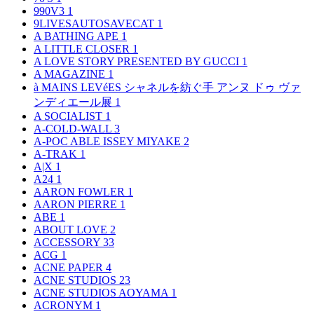
990V3
1
9LIVESAUTOSAVECAT
1
A BATHING APE
1
A LITTLE CLOSER
1
A LOVE STORY PRESENTED BY GUCCI
1
A MAGAZINE
1
à MAINS LEVéES シャネルを紡ぐ手 アンヌ ドゥ ヴァ
ンディエール展
1
A SOCIALIST
1
A-COLD-WALL
3
A-POC ABLE ISSEY MIYAKE
2
A-TRAK
1
A|X
1
A24
1
AARON FOWLER
1
AARON PIERRE
1
ABE
1
ABOUT LOVE
2
ACCESSORY
33
ACG
1
ACNE PAPER
4
ACNE STUDIOS
23
ACNE STUDIOS AOYAMA
1
ACRONYM
1