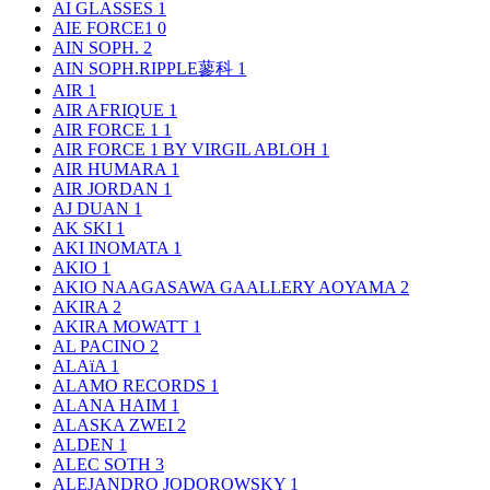
AI GLASSES
1
AIE FORCE1
0
AIN SOPH.
2
AIN SOPH.RIPPLE蓼科
1
AIR
1
AIR AFRIQUE
1
AIR FORCE 1
1
AIR FORCE 1 BY VIRGIL ABLOH
1
AIR HUMARA
1
AIR JORDAN
1
AJ DUAN
1
AK SKI
1
AKI INOMATA
1
AKIO
1
AKIO NAAGASAWA GAALLERY AOYAMA
2
AKIRA
2
AKIRA MOWATT
1
AL PACINO
2
ALAïA
1
ALAMO RECORDS
1
ALANA HAIM
1
ALASKA ZWEI
2
ALDEN
1
ALEC SOTH
3
ALEJANDRO JODOROWSKY
1