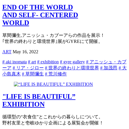
END OF THE WORLD
AND SELF- CENTERED
WORLD
草間彌生,アニッシュ・カブーアらの作品を展示！
｢世界の終わりと環境世界｣展がGYREにて開催。
ART
May 16, 2022
# aki inomata
# art
# exhibition
# gyre gallery
# アニッシュ・カブ
ーア
# リア・ジロー
# 世界の終わりと環境世界
# 加茂昂
# 大
小島真木
# 草間彌生
# 荒川修作
"LIFE IS BEAUTIFUL”
EXHIBITION
循環型の“衣食住”とこれからの暮らしについて。
野村友里と壱岐ゆかり企画による展覧会が開催！