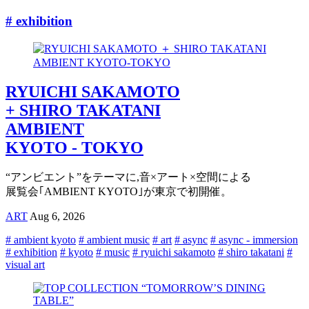
# exhibition
RYUICHI SAKAMOTO
+ SHIRO TAKATANI
AMBIENT
KYOTO - TOKYO
“アンビエント”をテーマに,音×アート×空間による
展覧会｢AMBIENT KYOTO｣が東京で初開催。
ART
Aug 6, 2026
# ambient kyoto
# ambient music
# art
# async
# async - immersion
# exhibition
# kyoto
# music
# ryuichi sakamoto
# shiro takatani
#
visual art