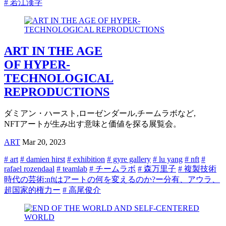
# 若江漢字
ART IN THE AGE
OF HYPER-
TECHNOLOGICAL
REPRODUCTIONS
ダミアン・ハースト,ローゼンダール,チームラボなど,
NFTアートが生み出す意味と価値を探る展覧会。
ART
Mar 20, 2023
# art
# damien hirst
# exhibition
# gyre gallery
# lu yang
# nft
#
rafael rozendaal
# teamlab
# チームラボ
# 森万里子
# 複製技術
時代の芸術:nftはアートの何を変えるのか?ー分有、アウラ、
超国家的権力ー
# 高尾俊介