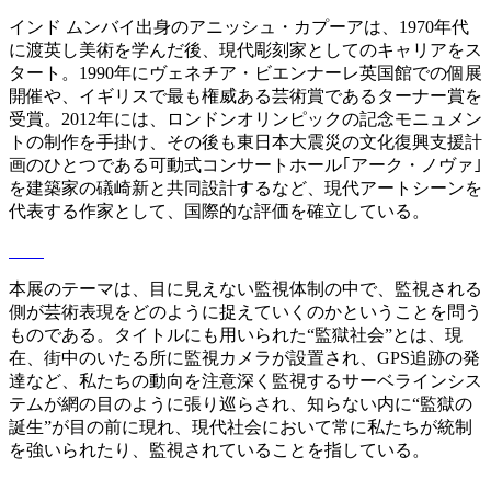
インド ムンバイ出身のアニッシュ・カプーアは、1970年代
に渡英し美術を学んだ後、現代彫刻家としてのキャリアをス
タート。1990年にヴェネチア・ビエンナーレ英国館での個展
開催や、イギリスで最も権威ある芸術賞であるターナー賞を
受賞。2012年には、ロンドンオリンピックの記念モニュメン
トの制作を手掛け、その後も東日本大震災の文化復興支援計
画のひとつである可動式コンサートホール｢アーク・ノヴァ｣
を建築家の礒崎新と共同設計するなど、現代アートシーンを
代表する作家として、国際的な評価を確立している。
本展のテーマは、目に見えない監視体制の中で、監視される
側が芸術表現をどのように捉えていくのかということを問う
ものである。タイトルにも用いられた“監獄社会”とは、現
在、街中のいたる所に監視カメラが設置され、GPS追跡の発
達など、私たちの動向を注意深く監視するサーベラインシス
テムが網の目のように張り巡らされ、知らない内に“監獄の
誕生”が目の前に現れ、現代社会において常に私たちが統制
を強いられたり、監視されていることを指している。