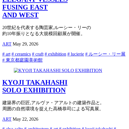
FUSING EAST
AND WEST
20世紀を代表する陶芸家,ルーシー・リーの
約10年振りとなる大規模回顧展が開催。
ART
May 29, 2026
# art
# ceramics
# craft
# exhibition
# lucierie
# ルーシー・リー展
# 東京都庭園美術館
KYOJI TAKAHASHI
SOLO EXHIBITION
建築界の巨匠,アルヴァ・アアルトの建築作品と,
周囲の自然環境を捉えた高橋恭司による写真展。
ART
May 22, 2026
# alva aalto
# architecture
# art
# exhibition
# kyoji takahashi
#