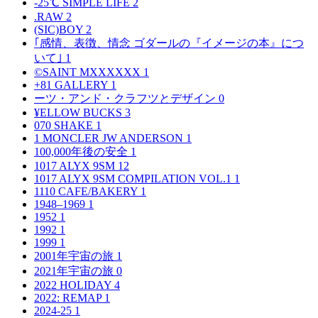
-25℃ SIMPLE LIFE
2
.RAW
2
(SIC)BOY
2
｢感情、表徴、情念 ゴダールの『イメージの本』につ
いて｣
1
©SAINT MXXXXXX
1
+81 GALLERY
1
ーツ・アンド・クラフツとデザイン
0
¥ELLOW BUCKS
3
070 SHAKE
1
1 MONCLER JW ANDERSON
1
100,000年後の安全
1
1017 ALYX 9SM
12
1017 ALYX 9SM COMPILATION VOL.1
1
1110 CAFE/BAKERY
1
1948–1969
1
1952
1
1992
1
1999
1
2001年宇宙の旅
1
2021年宇宙の旅
0
2022 HOLIDAY
4
2022: REMAP
1
2024-25
1