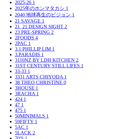
2025-26
1
2025年のホンマタカシ
1
2040 地球再生のビジョン
1
21 SAVAGE
1
21_21 DESIGN SIGHT
2
23 PRE-SPRING
2
2FOODS
4
2PAC
1
3.1 PHILLIP LIM
1
3.PARADIS
1
3110NZ BY LDH KITCHEN
2
31ST CENTURY STILL LIFES
1
33-33
1
3331 ARTS CHIYODA
1
38 THEO CHRISTINE
0
3HOUSE
1
3RACHA
1
424
1
47
1
475
1
50MINIMALS
1
59FIFTY
1
5AC
1
5LACK
2
70'S
1