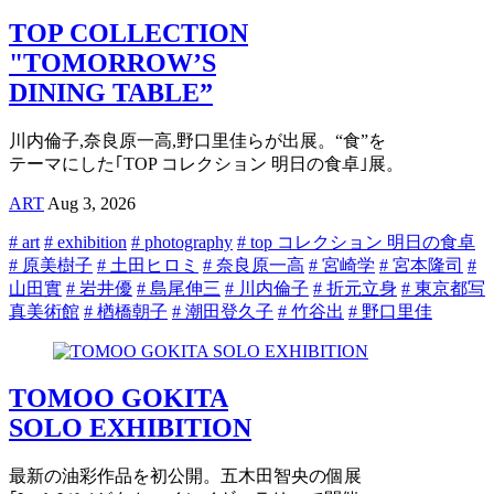
TOP COLLECTION
"TOMORROW’S
DINING TABLE”
川内倫子,奈良原一高,野口里佳らが出展。“食”を
テーマにした｢TOP コレクション 明日の食卓｣展。
ART
Aug 3, 2026
# art
# exhibition
# photography
# top コレクション 明日の食卓
# 原美樹子
# 土田ヒロミ
# 奈良原一高
# 宮崎学
# 宮本隆司
#
山田實
# 岩井優
# 島尾伸三
# 川内倫子
# 折元立身
# 東京都写
真美術館
# 楢橋朝子
# 潮田登久子
# 竹谷出
# 野口里佳
TOMOO GOKITA
SOLO EXHIBITION
最新の油彩作品を初公開。五木田智央の個展