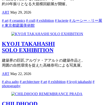
約10年振りとなる大規模回顧展が開催。
ART
May 29, 2026
# art
# ceramics
# craft
# exhibition
# lucierie
# ルーシー・リー展
# 東京都庭園美術館
KYOJI TAKAHASHI
SOLO EXHIBITION
建築界の巨匠,アルヴァ・アアルトの建築作品と,
周囲の自然環境を捉えた高橋恭司による写真展。
ART
May 22, 2026
# alva aalto
# architecture
# art
# exhibition
# kyoji takahashi
#
photography
CHILDHOOD