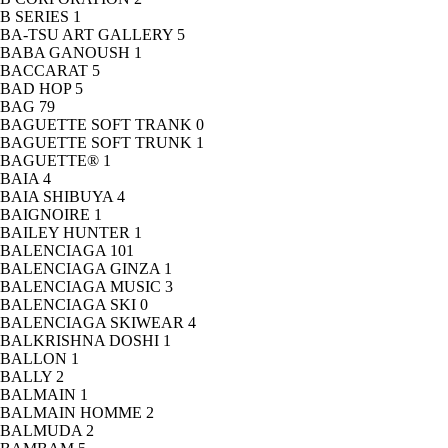
B SERIES
1
BA-TSU ART GALLERY
5
BABA GANOUSH
1
BACCARAT
5
BAD HOP
5
BAG
79
BAGUETTE SOFT TRANK
0
BAGUETTE SOFT TRUNK
1
BAGUETTE®
1
BAIA
4
BAIA SHIBUYA
4
BAIGNOIRE
1
BAILEY HUNTER
1
BALENCIAGA
101
BALENCIAGA GINZA
1
BALENCIAGA MUSIC
3
BALENCIAGA SKI
0
BALENCIAGA SKIWEAR
4
BALKRISHNA DOSHI
1
BALLON
1
BALLY
2
BALMAIN
1
BALMAIN HOMME
2
BALMUDA
2