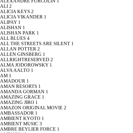
ALEXANDRE FURCOLIN
1
ALI
2
ALICIA KEYS
2
ALICIA VIKANDER
1
ALIPAY
1
ALISHAN
1
ALISHAN PARK
1
ALL BLUES
4
ALL THE STREETS ARE SILENT
1
ALLAN POTTER
2
ALLEN GINSBERG
1
ALLRIGHTRESERVED
2
ALMA JODOROWSKY
1
ALVA AALTO
1
AM
1
AMADOUR
1
AMAN RESORTS
1
AMANDA GORMAN
1
AMAZING GRACE
1
AMAZING JIRO
1
AMAZON ORIGINAL MOVIE
2
AMBASSADOR
1
AMBIENT KYOTO
1
AMBIENT MUSIC
3
AMBRE BEYLIER FORCE
1