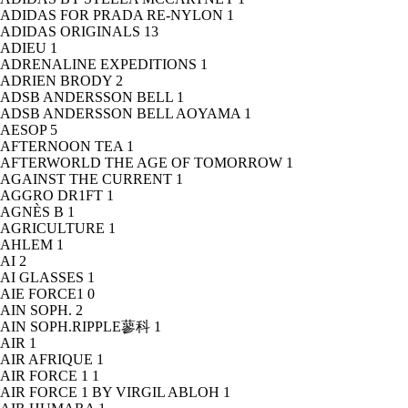
ADIDAS FOR PRADA RE-NYLON
1
ADIDAS ORIGINALS
13
ADIEU
1
ADRENALINE EXPEDITIONS
1
ADRIEN BRODY
2
ADSB ANDERSSON BELL
1
ADSB ANDERSSON BELL AOYAMA
1
AESOP
5
AFTERNOON TEA
1
AFTERWORLD THE AGE OF TOMORROW
1
AGAINST THE CURRENT
1
AGGRO DR1FT
1
AGNÈS B
1
AGRICULTURE
1
AHLEM
1
AI
2
AI GLASSES
1
AIE FORCE1
0
AIN SOPH.
2
AIN SOPH.RIPPLE蓼科
1
AIR
1
AIR AFRIQUE
1
AIR FORCE 1
1
AIR FORCE 1 BY VIRGIL ABLOH
1