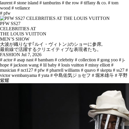
laurent
# stone island
# tamburins
# the row
# tiffany & co.
# tom
wood
# veilance
# pfw
PFW SS27
CELEBRITIES AT
THE LOUIS VUITTON
MEN’S SHOW
大波が織りなす｢ルイ・ヴィトン｣のショーに参席,
最前線で活躍するクリエイティブな表現者たち。
FASHION
Jul 7, 2026
# actor
# asap nast
# bambam
# celebrity
# collection
# gong yoo
# j-
hope
# jackson wang
# lil baby
# louis vuitton
# missy elliott
#
musician
# nct127
# pfw
# pharrell williams
# quavo
# skepta
# ss27
#
victor wembanyama
# yuta
# 中島佑気ジョセフ
# 堀米雄斗
# 平野
紫耀