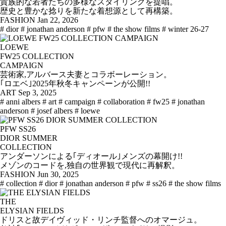
貴族的な若者たちの多様なスタイリングを提唱。
歴史と豊かな捻りを新たな着想源として再構築。
FASHION
Jan 22, 2026
# dior
# jonathan anderson
# pfw
# the show films
# winter 26-27
LOEWE
FW25 COLLECTION
CAMPAIGN
芸術家,アルバース夫妻とコラボーレーション。
｢ロエベ｣2025年秋冬キャンペーンが公開!!
ART
Sep 3, 2025
# anni albers
# art
# campaign
# collaboration
# fw25
# jonathan
anderson
# josef albers
# loewe
PFW SS26
DIOR SUMMER
COLLECTION
アンダーソンによる｢ディオール｣メンズの幕開け!!
メゾンのコードを,独自の世界観で現代に再解釈。
FASHION
Jun 30, 2025
# collection
# dior
# jonathan anderson
# pfw
# ss26
# the show films
THE
ELYSIAN FIELDS
ドリスと故デイヴィッド・リンチ監督へのオマージュ。