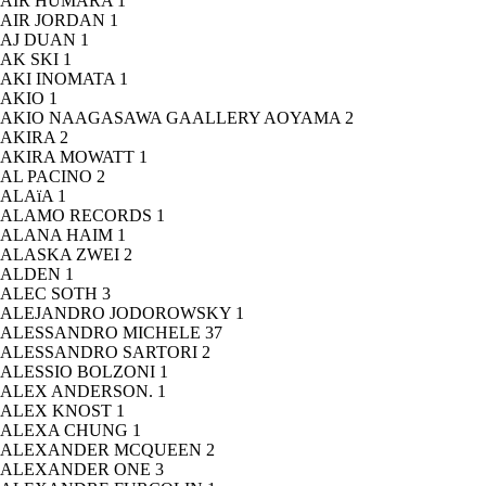
AIR HUMARA
1
AIR JORDAN
1
AJ DUAN
1
AK SKI
1
AKI INOMATA
1
AKIO
1
AKIO NAAGASAWA GAALLERY AOYAMA
2
AKIRA
2
AKIRA MOWATT
1
AL PACINO
2
ALAïA
1
ALAMO RECORDS
1
ALANA HAIM
1
ALASKA ZWEI
2
ALDEN
1
ALEC SOTH
3
ALEJANDRO JODOROWSKY
1
ALESSANDRO MICHELE
37
ALESSANDRO SARTORI
2
ALESSIO BOLZONI
1
ALEX ANDERSON.
1
ALEX KNOST
1
ALEXA CHUNG
1
ALEXANDER MCQUEEN
2
ALEXANDER ONE
3