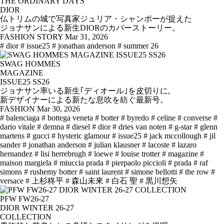
THE ORDINARY DAYS
DIOR
仏トリムの城で写真家ジュリア・シャンポーが捉えた
ジョナサンによる新生DIORのカバーストーリー。
FASHION STORY
Mar 31, 2026
# dior
# issue25
# jonathan anderson
# summer 26
SWAG HOMMES
MAGAZINE
ISSUE25 SS26
ジョナサン率いる新生｢ディオール｣を皮切りに,
新デザイナーによる新たな息吹を紡ぐ最新号。
FASHION
Mar 30, 2026
# balenciaga
# bottega veneta
# botter
# byredo
# celine
# converse
#
dario vitale
# demna
# diesel
# dior
# dries van noten
# g-star
# glenn
martens
# gucci
# hysteric glamour
# issue25
# jack mccollough
# jil
sander
# jonathan anderson
# julian klausner
# lacoste
# lazaro
hernandez
# lisi herrebrugh
# loewe
# louise trotter
# magazine
#
maison margiela
# miuccia prada
# pierpaolo piccioli
# prada
# raf
simons
# rushemy botter
# saint laurent
# simone bellotti
# the row
#
versace
# 上杉柊平
# 森山未來
# 白石 聖
# 黒川想矢
PFW FW26-27
DIOR WINTER 26-27
COLLECTION