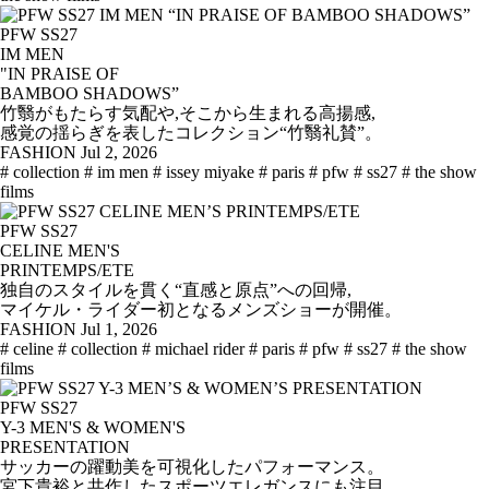
PFW SS27
IM MEN
"IN PRAISE OF
BAMBOO SHADOWS”
竹翳がもたらす気配や,そこから生まれる高揚感,
感覚の揺らぎを表したコレクション“竹翳礼賛”。
FASHION
Jul 2, 2026
# collection
# im men
# issey miyake
# paris
# pfw
# ss27
# the show
films
PFW SS27
CELINE MEN'S
PRINTEMPS/ETE
独自のスタイルを貫く“直感と原点”への回帰,
マイケル・ライダー初となるメンズショーが開催。
FASHION
Jul 1, 2026
# celine
# collection
# michael rider
# paris
# pfw
# ss27
# the show
films
PFW SS27
Y-3 MEN'S & WOMEN'S
PRESENTATION
サッカーの躍動美を可視化したパフォーマンス。
宮下貴裕と共作したスポーツエレガンスにも注目。