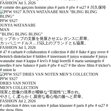
FASHION
Jul 3, 2026
# comme des garçons homme plus
# paris
# pfw
# ss27
# 川久保玲
PFW SS27
JUNYA WATANABE
MAN
"BLING BLING BLING”
ヒップホップの文脈を発展させエレガンスに昇華。
カッパ,ニードルス…15以上のブランドとも協業。
FASHION
Jul 3, 2026
# 47
# carhartt
# collaboration
# collection
# dhl
# flake
# guy rover
#
heinrich dinkelacker
# hidden
# innerraum
# junya watanabe
# junya
watanabe man
# kappa
# levi's
# luigi borrelli
# maria santangelo
#
needles
# new balance
# paris
# pfw
# ss27
# the show films
# tricker's
# union la
PFW SS27
DRIES VAN NOTEN
MEN'S COLLECTION
現実と想像の境界が曖昧な“官能性”に導かれ,
やさしく,柔らかく,親密な着心地の服へと昇華。
FASHION
Jul 2, 2026
# collection
# dries van noten
# julian klausner
# paris
# pfw
# ss27
#
the show films