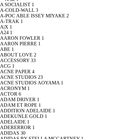
A SOCIALIST
1
A-COLD-WALL
3
A-POC ABLE ISSEY MIYAKE
2
A-TRAK
1
A|X
1
A24
1
AARON FOWLER
1
AARON PIERRE
1
ABE
1
ABOUT LOVE
2
ACCESSORY
33
ACG
1
ACNE PAPER
4
ACNE STUDIOS
23
ACNE STUDIOS AOYAMA
1
ACRONYM
1
ACTOR
6
ADAM DRIVER
1
ADAM ET ROPE
1
ADDITION ADELAIDE
1
ADEKUNLE GOLD
1
ADELAIDE
1
ADERERROR
1
ADIDAS
30
ADIDAS BY STELLA MCCARTNEY
1