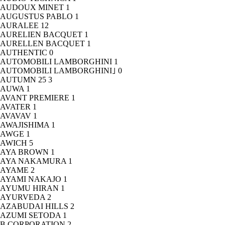
AUDOUX MINET
1
AUGUSTUS PABLO
1
AURALEE
12
AURELIEN BACQUET
1
AURELLEN BACQUET
1
AUTHENTIC
0
AUTOMOBILI LAMBORGHINI
1
AUTOMOBILI LAMBORGHINI｣
0
AUTUMN 25
3
AUWA
1
AVANT PREMIERE
1
AVATER
1
AVAVAV
1
AWAJISHIMA
1
AWGE
1
AWICH
5
AYA BROWN
1
AYA NAKAMURA
1
AYAME
2
AYAMI NAKAJO
1
AYUMU HIRAN
1
AYURVEDA
2
AZABUDAI HILLS
2
AZUMI SETODA
1
B CORPORATION
2