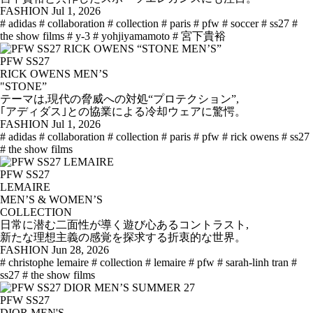
FASHION
Jul 1, 2026
# adidas
# collaboration
# collection
# paris
# pfw
# soccer
# ss27
#
the show films
# y-3
# yohjiyamamoto
# 宮下貴裕
PFW SS27
RICK OWENS MEN’S
"STONE”
テーマは,現代の脅威への対処“プロテクション”,
｢アディダス｣との協業による冷却ウェアに驚愕。
FASHION
Jul 1, 2026
# adidas
# collaboration
# collection
# paris
# pfw
# rick owens
# ss27
# the show films
PFW SS27
LEMAIRE
MEN’S & WOMEN’S
COLLECTION
日常に潜む二面性が導く遊び心あるコントラスト,
新たな理想主義の感覚を探求する折衷的な世界。
FASHION
Jun 28, 2026
# christophe lemaire
# collection
# lemaire
# pfw
# sarah-linh tran
#
ss27
# the show films
PFW SS27
DIOR MEN'S