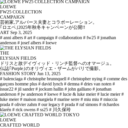
LOEWE
FW25 COLLECTION
CAMPAIGN
芸術家,アルバース夫妻とコラボーレーション。
｢ロエベ｣2025年秋冬キャンペーンが公開!!
ART
Sep 3, 2025
# anni albers
# art
# campaign
# collaboration
# fw25
# jonathan
anderson
# josef albers
# loewe
THE
ELYSIAN FIELDS
ドリスと故デイヴィッド・リンチ監督へのオマージュ。
仏誌｢Purple｣のオリヴィエ・ザームがパリで撮影。
FASHION STORY
Jun 13, 2025
# balenciaga
# christophe brunnquell
# christopher nying
# comme des
garçons homme plus
# david lynch
# demna
# dries van noten
#
issue22
# jil sander
# jockum hallin
# john galliano
# jonathan
anderson
# jw anderson
# loewe
# lucie & luke meier
# lucie meier
#
luke meier
# maison margiela
# marine serre
# miu miu
# miuccia
prada
# olivier zahm
# our legacy
# prada
# raf simons
# richardos
klarén
# rick owens
# ss25
# 川久保玲
LOEWE
CRAFTED WORLD