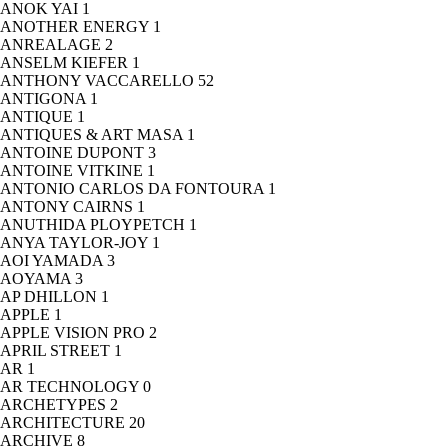
ANOK YAI
1
ANOTHER ENERGY
1
ANREALAGE
2
ANSELM KIEFER
1
ANTHONY VACCARELLO
52
ANTIGONA
1
ANTIQUE
1
ANTIQUES & ART MASA
1
ANTOINE DUPONT
3
ANTOINE VITKINE
1
ANTONIO CARLOS DA FONTOURA
1
ANTONY CAIRNS
1
ANUTHIDA PLOYPETCH
1
ANYA TAYLOR-JOY
1
AOI YAMADA
3
AOYAMA
3
AP DHILLON
1
APPLE
1
APPLE VISION PRO
2
APRIL STREET
1
AR
1
AR TECHNOLOGY
0
ARCHETYPES
2
ARCHITECTURE
20
ARCHIVE
8