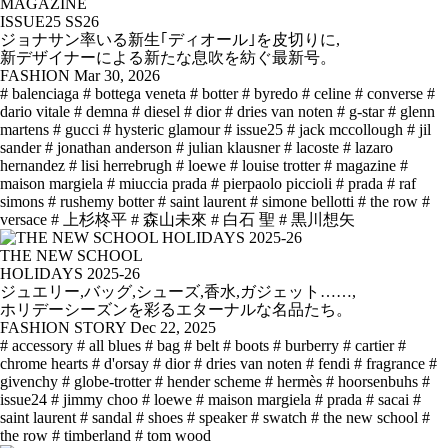
MAGAZINE
ISSUE25 SS26
ジョナサン率いる新生｢ディオール｣を皮切りに,
新デザイナーによる新たな息吹を紡ぐ最新号。
FASHION
Mar 30, 2026
# balenciaga
# bottega veneta
# botter
# byredo
# celine
# converse
#
dario vitale
# demna
# diesel
# dior
# dries van noten
# g-star
# glenn
martens
# gucci
# hysteric glamour
# issue25
# jack mccollough
# jil
sander
# jonathan anderson
# julian klausner
# lacoste
# lazaro
hernandez
# lisi herrebrugh
# loewe
# louise trotter
# magazine
#
maison margiela
# miuccia prada
# pierpaolo piccioli
# prada
# raf
simons
# rushemy botter
# saint laurent
# simone bellotti
# the row
#
versace
# 上杉柊平
# 森山未來
# 白石 聖
# 黒川想矢
THE NEW SCHOOL
HOLIDAYS 2025-26
ジュエリー,バッグ,シューズ,香水,ガジェット……,
ホリデーシーズンを彩るエターナルな名品たち。
FASHION STORY
Dec 22, 2025
# accessory
# all blues
# bag
# belt
# boots
# burberry
# cartier
#
chrome hearts
# d'orsay
# dior
# dries van noten
# fendi
# fragrance
#
givenchy
# globe-trotter
# hender scheme
# hermès
# hoorsenbuhs
#
issue24
# jimmy choo
# loewe
# maison margiela
# prada
# sacai
#
saint laurent
# sandal
# shoes
# speaker
# swatch
# the new school
#
the row
# timberland
# tom wood