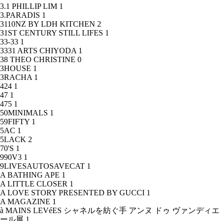
3.1 PHILLIP LIM
1
3.PARADIS
1
3110NZ BY LDH KITCHEN
2
31ST CENTURY STILL LIFES
1
33-33
1
3331 ARTS CHIYODA
1
38 THEO CHRISTINE
0
3HOUSE
1
3RACHA
1
424
1
47
1
475
1
50MINIMALS
1
59FIFTY
1
5AC
1
5LACK
2
70'S
1
990V3
1
9LIVESAUTOSAVECAT
1
A BATHING APE
1
A LITTLE CLOSER
1
A LOVE STORY PRESENTED BY GUCCI
1
A MAGAZINE
1
à MAINS LEVéES シャネルを紡ぐ手 アンヌ ドゥ ヴァンディエ
ール展
1