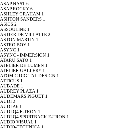
ASAP NAST
6
ASAP ROCKY
6
ASHLEY GRAHAM
1
ASHTON SANDERS
1
ASICS
2
ASSOULINE
1
ASTIER DE VILLATTE
2
ASTON MARTIN
1
ASTRO BOY
1
ASYNC
1
ASYNC - IMMERSION
1
ATARU SATO
1
ATELIER DE LUMEN
1
ATELIER GALLERY
1
ATOMIC DIGITAL DESIGN
1
ATTICUS
1
AUBADE
1
AUBREY PLAZA
1
AUDEMARS PIGUET
1
AUDI
2
AUDI A6
1
AUDI Q4 E-TRON
1
AUDI Q4 SPORTBACK E-TRON
1
AUDIO VISUAL
1
AUDIO-TECHNICA
1