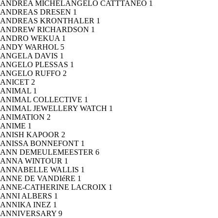
ANDREA MICHELANGELO CATTTANEO
1
ANDREAS DRESEN
1
ANDREAS KRONTHALER
1
ANDREW RICHARDSON
1
ANDRO WEKUA
1
ANDY WARHOL
5
ANGELA DAVIS
1
ANGELO PLESSAS
1
ANGELO RUFFO
2
ANICET
2
ANIMAL
1
ANIMAL COLLECTIVE
1
ANIMAL JEWELLERY WATCH
1
ANIMATION
2
ANIME
1
ANISH KAPOOR
2
ANISSA BONNEFONT
1
ANN DEMEULEMEESTER
6
ANNA WINTOUR
1
ANNABELLE WALLIS
1
ANNE DE VANDIéRE
1
ANNE-CATHERINE LACROIX
1
ANNI ALBERS
1
ANNIKA INEZ
1
ANNIVERSARY
9