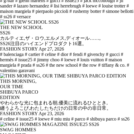
# g-star
# glenn martens
# gucci
# issue25
# jack mccollough
# jil
sander
# lazaro hernandez
# lisi herrebrugh
# loewe
# louise trotter
#
maison margiela
# pierpaolo piccioli
# rushemy botter
# simone bellotti
# ss26
# versace
THE NEW SCHOOL
SS26
カルティエ,ザ・ロウ,エルメス,ディオール……,
SS26注目のハイエンドプロダクト16選。
FASHION STORY
Apr 27, 2026
# balenciaga
# cartier
# celine
# dior
# fendi
# givenchy
# gucci
#
hermès
# issue25
# jimmy choo
# loewe
# louis vuitton
# maison
margiela
# prada
# ss26
# the new school
# the row
# tiffany & co.
#
valentino garavani
THIS MORNING,
OUR TIME
SHIBUYA PARCO
EDITION
やわらかな光に包まれる朝,優美に流れるひととき,
纏うよろこび,わたしたちだけの日常の中の非日常。
FASHION STORY
Apr 23, 2026
# celine
# issue25
# loewe
# miu miu
# parco
# shibuya parco
# ss26
SWAG HOMMES