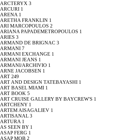
ARCTERYX
3
ARCURI
1
ARENA
1
ARETHA FRANKLIN
1
ARI MARCOPOULOS
2
ARIANA PAPADEMETROPOULOS
1
ARIES
3
ARMAND DE BRIGNAC
3
ARMANI
7
ARMANI EXCHANGE
1
ARMANI JEANS
1
ARMANI/ARCHIVIO
1
ARNE JACOBSEN
1
ART
249
ART AND DESIGN TATEBAYASHI
1
ART BASEL MIAMI
1
ART BOOK
5
ART CRUISE GALLERY BY BAYCREW'S
1
ARTCHENY
1
ARTEM AISAGALIEV
1
ARTISANAL
3
ARTURA
1
AS SEEN BY
1
ASAP FERG
1
ASAP MOB
2