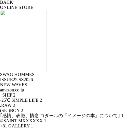
BACK
ONLINE STORE
SWAG HOMMES
ISSUE25 SS2026
NEW WAVES
amazon.co.jp
_SHIP
2
-25℃ SIMPLE LIFE
2
.RAW
2
(SIC)BOY
2
｢感情、表徴、情念 ゴダールの『イメージの本』について｣
1
©SAINT MXXXXXX
1
+81 GALLERY
1