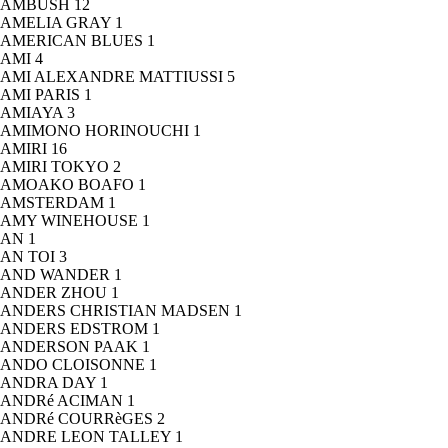
AMBUSH
12
AMELIA GRAY
1
AMERICAN BLUES
1
AMI
4
AMI ALEXANDRE MATTIUSSI
5
AMI PARIS
1
AMIAYA
3
AMIMONO HORINOUCHI
1
AMIRI
16
AMIRI TOKYO
2
AMOAKO BOAFO
1
AMSTERDAM
1
AMY WINEHOUSE
1
AN
1
AN TOI
3
AND WANDER
1
ANDER ZHOU
1
ANDERS CHRISTIAN MADSEN
1
ANDERS EDSTROM
1
ANDERSON PAAK
1
ANDO CLOISONNE
1
ANDRA DAY
1
ANDRé ACIMAN
1
ANDRé COURRèGES
2
ANDRE LEON TALLEY
1