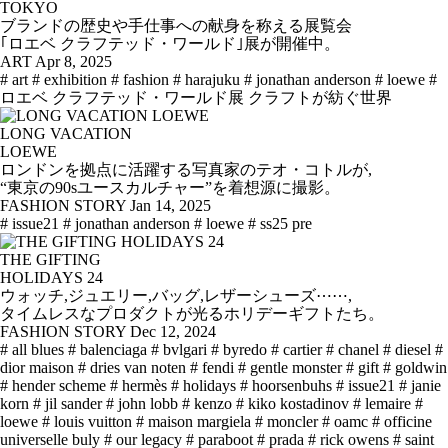
TOKYO
ブランドの歴史や手仕事への献身を称える展覧会
｢ロエベ クラフテッド・ワールド｣展が開催中。
ART
Apr 8, 2025
# art
# exhibition
# fashion
# harajuku
# jonathan anderson
# loewe
#
ロエベ クラフテッド・ワールド展 クラフトが紡ぐ世界
LONG VACATION
LOEWE
ロンドンを拠点に活躍する写真家のテオ・コトルが,
“東京の90sユースカルチャー”を着想源に撮影。
FASHION STORY
Jan 14, 2025
# issue21
# jonathan anderson
# loewe
# ss25 pre
THE GIFTING
HOLIDAYS 24
ウォッチ,ジュエリー,バッグ,レザーシューズ⋯⋯,
タイムレスなプロダクトが光るホリデーギフトたち。
FASHION STORY
Dec 12, 2024
# all blues
# balenciaga
# bvlgari
# byredo
# cartier
# chanel
# diesel
#
dior maison
# dries van noten
# fendi
# gentle monster
# gift
# goldwin
# hender scheme
# hermès
# holidays
# hoorsenbuhs
# issue21
# janie
korn
# jil sander
# john lobb
# kenzo
# kiko kostadinov
# lemaire
#
loewe
# louis vuitton
# maison margiela
# moncler
# oamc
# officine
universelle buly
# our legacy
# paraboot
# prada
# rick owens
# saint