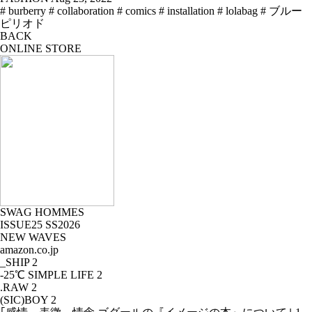
# burberry
# collaboration
# comics
# installation
# lolabag
# ブルー
ピリオド
BACK
ONLINE STORE
SWAG HOMMES
ISSUE25 SS2026
NEW WAVES
amazon.co.jp
_SHIP
2
-25℃ SIMPLE LIFE
2
.RAW
2
(SIC)BOY
2