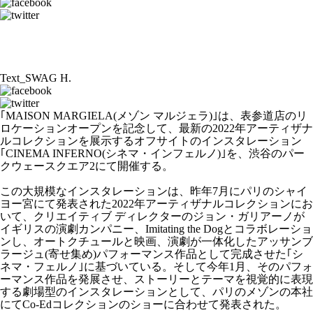
Text_SWAG H.
｢MAISON MARGIELA(メゾン マルジェラ)｣は、表参道店のリ
ロケーションオープンを記念して、最新の2022年アーティザナ
ルコレクションを展示するオフサイトのインスタレーション
｢CINEMA INFERNO(シネマ・インフェルノ)｣を、渋谷のパー
クウェースクエア2にて開催する。
この大規模なインスタレーションは、昨年7月にパリのシャイ
ヨー宮にて発表された2022年アーティザナルコレクションにお
いて、クリエイティブ ディレクターのジョン・ガリアーノが
イギリスの演劇カンパニー、Imitating the Dogとコラボレーショ
ンし、オートクチュールと映画、演劇が一体化したアッサンブ
ラージュ(寄せ集め)パフォーマンス作品として完成させた｢シ
ネマ・フェルノ｣に基づいている。そして今年1月、そのパフォ
ーマンス作品を発展させ、ストーリーとテーマを視覚的に表現
する劇場型のインスタレーションとして、パリのメゾンの本社
にてCo-Edコレクションのショーに合わせて発表された。