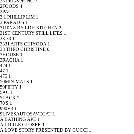
23 PRE-SPRING
2
2FOODS
4
2PAC
1
3.1 PHILLIP LIM
1
3.PARADIS
1
3110NZ BY LDH KITCHEN
2
31ST CENTURY STILL LIFES
1
33-33
1
3331 ARTS CHIYODA
1
38 THEO CHRISTINE
0
3HOUSE
1
3RACHA
1
424
1
47
1
475
1
50MINIMALS
1
59FIFTY
1
5AC
1
5LACK
2
70'S
1
990V3
1
9LIVESAUTOSAVECAT
1
A BATHING APE
1
A LITTLE CLOSER
1
A LOVE STORY PRESENTED BY GUCCI
1