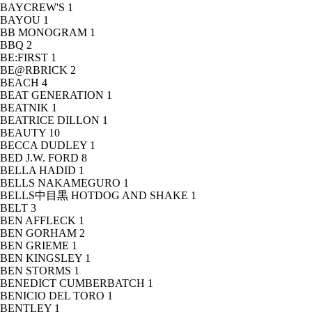
BAYCREW'S
1
BAYOU
1
BB MONOGRAM
1
BBQ
2
BE:FIRST
1
BE@RBRICK
2
BEACH
4
BEAT GENERATION
1
BEATNIK
1
BEATRICE DILLON
1
BEAUTY
10
BECCA DUDLEY
1
BED J.W. FORD
8
BELLA HADID
1
BELLS NAKAMEGURO
1
BELLS中目黒 HOTDOG AND SHAKE
1
BELT
3
BEN AFFLECK
1
BEN GORHAM
2
BEN GRIEME
1
BEN KINGSLEY
1
BEN STORMS
1
BENEDICT CUMBERBATCH
1
BENICIO DEL TORO
1
BENTLEY
1