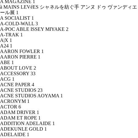
A MAGAZINE
1
à MAINS LEVéES シャネルを紡ぐ手 アンヌ ドゥ ヴァンディエ
ール展
1
A SOCIALIST
1
A-COLD-WALL
3
A-POC ABLE ISSEY MIYAKE
2
A-TRAK
1
A|X
1
A24
1
AARON FOWLER
1
AARON PIERRE
1
ABE
1
ABOUT LOVE
2
ACCESSORY
33
ACG
1
ACNE PAPER
4
ACNE STUDIOS
23
ACNE STUDIOS AOYAMA
1
ACRONYM
1
ACTOR
6
ADAM DRIVER
1
ADAM ET ROPE
1
ADDITION ADELAIDE
1
ADEKUNLE GOLD
1
ADELAIDE
1