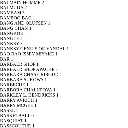
BALMAIN HOMME
2
BALMUDA
2
BAMBAM
5
BAMBOO BAG
1
BANG AND OLUFSEN
1
BANG CHAN
1
BANGKOK
1
BANGLE
2
BANKSY
3
BANKSY GENIUS OR VANDAL
1
BAO BAO ISSEY MIYAKE
1
BAR
1
BARBAER SHOP
1
BARBAER SHOP APACHE
1
BARBARA CHASE-RIBOUD
1
BARBARA SUKOWA
1
BARBECUE
1
BARBORA CHALUPOVA
1
BARKLEY L. HENDRICKS
1
BARRY AVRICH
1
BARRY MCGEE
1
BASEL
1
BASKETBALL
0
BASQUIAT
1
BASSCOUTUR
1