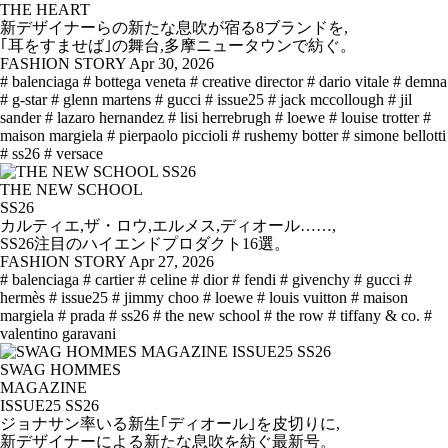
THE HEART
新デザイナーらの新たな息吹が宿る8ブランドを,
｢耳をすませば｣の舞台,多摩ニュータウンで紡ぐ。
FASHION STORY
Apr 30, 2026
# balenciaga
# bottega veneta
# creative director
# dario vitale
# demna
# g-star
# glenn martens
# gucci
# issue25
# jack mccollough
# jil
sander
# lazaro hernandez
# lisi herrebrugh
# loewe
# louise trotter
#
maison margiela
# pierpaolo piccioli
# rushemy botter
# simone bellotti
# ss26
# versace
THE NEW SCHOOL
SS26
カルティエ,ザ・ロウ,エルメス,ディオール……,
SS26注目のハイエンドプロダクト16選。
FASHION STORY
Apr 27, 2026
# balenciaga
# cartier
# celine
# dior
# fendi
# givenchy
# gucci
#
hermès
# issue25
# jimmy choo
# loewe
# louis vuitton
# maison
margiela
# prada
# ss26
# the new school
# the row
# tiffany & co.
#
valentino garavani
SWAG HOMMES
MAGAZINE
ISSUE25 SS26
ジョナサン率いる新生｢ディオール｣を皮切りに,
新デザイナーによる新たな息吹を紡ぐ最新号。