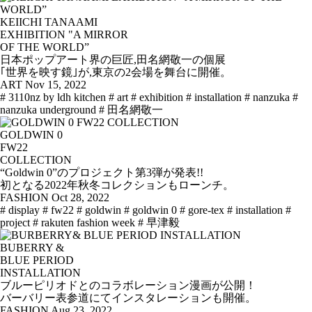
KEIICHI TANAAMI
EXHIBITION "A MIRROR
OF THE WORLD”
日本ポップアート界の巨匠,田名網敬一の個展
｢世界を映す鏡｣が,東京の2会場を舞台に開催。
ART
Nov 15, 2022
# 3110nz by ldh kitchen
# art
# exhibition
# installation
# nanzuka
#
nanzuka underground
# 田名網敬一
GOLDWIN 0
FW22
COLLECTION
“Goldwin 0”のプロジェクト第3弾が発表!!
初となる2022年秋冬コレクションもローンチ。
FASHION
Oct 28, 2022
# display
# fw22
# goldwin
# goldwin 0
# gore-tex
# installation
#
project
# rakuten fashion week
# 早津毅
BUBERRY &
BLUE PERIOD
INSTALLATION
ブルーピリオドとのコラボレーション漫画が公開！
バーバリー表参道にてインスタレーションも開催。
FASHION
Aug 23, 2022