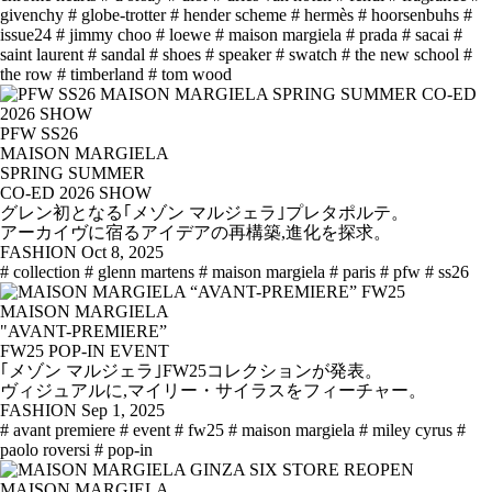
givenchy
# globe-trotter
# hender scheme
# hermès
# hoorsenbuhs
#
issue24
# jimmy choo
# loewe
# maison margiela
# prada
# sacai
#
saint laurent
# sandal
# shoes
# speaker
# swatch
# the new school
#
the row
# timberland
# tom wood
PFW SS26
MAISON MARGIELA
SPRING SUMMER
CO-ED 2026 SHOW
グレン初となる｢メゾン マルジェラ｣プレタポルテ。
アーカイヴに宿るアイデアの再構築,進化を探求。
FASHION
Oct 8, 2025
# collection
# glenn martens
# maison margiela
# paris
# pfw
# ss26
MAISON MARGIELA
"AVANT-PREMIERE”
FW25 POP-IN EVENT
｢メゾン マルジェラ｣FW25コレクションが発表。
ヴィジュアルに,マイリー・サイラスをフィーチャー。
FASHION
Sep 1, 2025
# avant premiere
# event
# fw25
# maison margiela
# miley cyrus
#
paolo roversi
# pop-in
MAISON MARGIELA