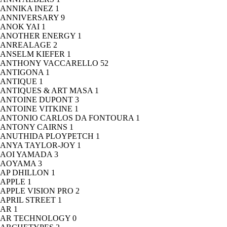
ANNIKA INEZ
1
ANNIVERSARY
9
ANOK YAI
1
ANOTHER ENERGY
1
ANREALAGE
2
ANSELM KIEFER
1
ANTHONY VACCARELLO
52
ANTIGONA
1
ANTIQUE
1
ANTIQUES & ART MASA
1
ANTOINE DUPONT
3
ANTOINE VITKINE
1
ANTONIO CARLOS DA FONTOURA
1
ANTONY CAIRNS
1
ANUTHIDA PLOYPETCH
1
ANYA TAYLOR-JOY
1
AOI YAMADA
3
AOYAMA
3
AP DHILLON
1
APPLE
1
APPLE VISION PRO
2
APRIL STREET
1
AR
1
AR TECHNOLOGY
0