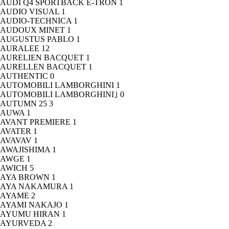
AUDI Q4 SPORTBACK E-TRON
1
AUDIO VISUAL
1
AUDIO-TECHNICA
1
AUDOUX MINET
1
AUGUSTUS PABLO
1
AURALEE
12
AURELIEN BACQUET
1
AURELLEN BACQUET
1
AUTHENTIC
0
AUTOMOBILI LAMBORGHINI
1
AUTOMOBILI LAMBORGHINI｣
0
AUTUMN 25
3
AUWA
1
AVANT PREMIERE
1
AVATER
1
AVAVAV
1
AWAJISHIMA
1
AWGE
1
AWICH
5
AYA BROWN
1
AYA NAKAMURA
1
AYAME
2
AYAMI NAKAJO
1
AYUMU HIRAN
1
AYURVEDA
2