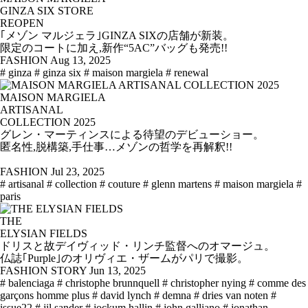
GINZA SIX STORE
REOPEN
｢メゾン マルジェラ｣GINZA SIXの店舗が新装。
限定のコートに加え,新作“5AC”バッグも発売!!
FASHION
Aug 13, 2025
# ginza
# ginza six
# maison margiela
# renewal
MAISON MARGIELA
ARTISANAL
COLLECTION 2025
グレン・マーティンスによる待望のデビューショー。
匿名性,脱構築,手仕事…メゾンの哲学を再解釈!!
FASHION
Jul 23, 2025
# artisanal
# collection
# couture
# glenn martens
# maison margiela
#
paris
THE
ELYSIAN FIELDS
ドリスと故デイヴィッド・リンチ監督へのオマージュ。
仏誌｢Purple｣のオリヴィエ・ザームがパリで撮影。
FASHION STORY
Jun 13, 2025
# balenciaga
# christophe brunnquell
# christopher nying
# comme des
garçons homme plus
# david lynch
# demna
# dries van noten
#
issue22
# jil sander
# jockum hallin
# john galliano
# jonathan