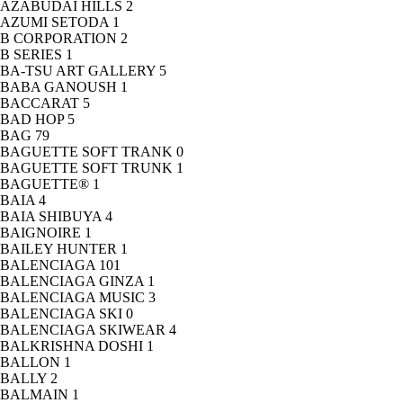
AZABUDAI HILLS
2
AZUMI SETODA
1
B CORPORATION
2
B SERIES
1
BA-TSU ART GALLERY
5
BABA GANOUSH
1
BACCARAT
5
BAD HOP
5
BAG
79
BAGUETTE SOFT TRANK
0
BAGUETTE SOFT TRUNK
1
BAGUETTE®
1
BAIA
4
BAIA SHIBUYA
4
BAIGNOIRE
1
BAILEY HUNTER
1
BALENCIAGA
101
BALENCIAGA GINZA
1
BALENCIAGA MUSIC
3
BALENCIAGA SKI
0
BALENCIAGA SKIWEAR
4
BALKRISHNA DOSHI
1
BALLON
1
BALLY
2
BALMAIN
1