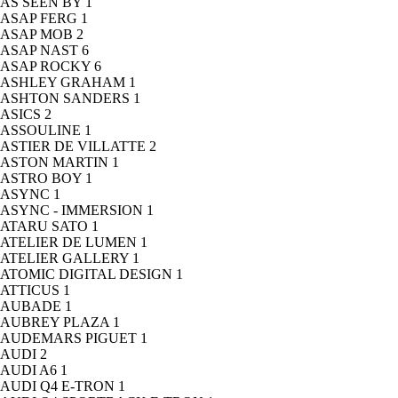
AS SEEN BY
1
ASAP FERG
1
ASAP MOB
2
ASAP NAST
6
ASAP ROCKY
6
ASHLEY GRAHAM
1
ASHTON SANDERS
1
ASICS
2
ASSOULINE
1
ASTIER DE VILLATTE
2
ASTON MARTIN
1
ASTRO BOY
1
ASYNC
1
ASYNC - IMMERSION
1
ATARU SATO
1
ATELIER DE LUMEN
1
ATELIER GALLERY
1
ATOMIC DIGITAL DESIGN
1
ATTICUS
1
AUBADE
1
AUBREY PLAZA
1
AUDEMARS PIGUET
1
AUDI
2
AUDI A6
1
AUDI Q4 E-TRON
1