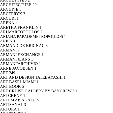
ARCHETYPES
2
ARCHITECTURE
20
ARCHIVE
8
ARCTERYX
3
ARCURI
1
ARENA
1
ARETHA FRANKLIN
1
ARI MARCOPOULOS
2
ARIANA PAPADEMETROPOULOS
1
ARIES
3
ARMAND DE BRIGNAC
3
ARMANI
7
ARMANI EXCHANGE
1
ARMANI JEANS
1
ARMANI/ARCHIVIO
1
ARNE JACOBSEN
1
ART
249
ART AND DESIGN TATEBAYASHI
1
ART BASEL MIAMI
1
ART BOOK
5
ART CRUISE GALLERY BY BAYCREW'S
1
ARTCHENY
1
ARTEM AISAGALIEV
1
ARTISANAL
3
ARTURA
1