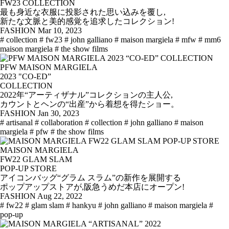
FW23 COLLECTION
最も身近な衣服に投影された思い込みを覆し,
新たな文脈と美的感覚を追求したコレクション!
FASHION
Mar 10, 2023
# collection
# fw23
# john galliano
# maison margiela
# mfw
# mm6
maison margiela
# the show films
PFW MAISON MARGIELA
2023 "CO-ED”
COLLECTION
2022年“アーティザナル”コレクションの主人公,
カウントとヘンの“出産”から着想を得たショー。
FASHION
Jan 30, 2023
# artisanal
# collaboration
# collection
# john galliano
# maison
margiela
# pfw
# the show films
MAISON MARGIELA
FW22 GLAM SLAM
POP-UP STORE
アイコンバッグ“グラム スラム”の新作を展開する
ポップアップストアが,阪急うめだ本店にオープン!
FASHION
Aug 22, 2022
# fw22
# glam slam
# hankyu
# john galliano
# maison margiela
#
pop-up