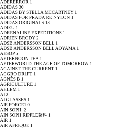
ADERERROR
1
ADIDAS
30
ADIDAS BY STELLA MCCARTNEY
1
ADIDAS FOR PRADA RE-NYLON
1
ADIDAS ORIGINALS
13
ADIEU
1
ADRENALINE EXPEDITIONS
1
ADRIEN BRODY
2
ADSB ANDERSSON BELL
1
ADSB ANDERSSON BELL AOYAMA
1
AESOP
5
AFTERNOON TEA
1
AFTERWORLD THE AGE OF TOMORROW
1
AGAINST THE CURRENT
1
AGGRO DR1FT
1
AGNÈS B
1
AGRICULTURE
1
AHLEM
1
AI
2
AI GLASSES
1
AIE FORCE1
0
AIN SOPH.
2
AIN SOPH.RIPPLE蓼科
1
AIR
1
AIR AFRIQUE
1