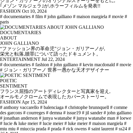
ジョン・ガリアーノのオリジナルストーリーをもとに,
｢メゾン マルジェラ｣が,ホラーフィルムを発表!!
FASHION
Oct 10, 2024
# documentaries
# film
# john galliano
# maison margiela
# movie
#
paris
DOCUMENTARIES
ABOUT
JOHN GALLIANO
“ファッション界の革命児”ジョン・ガリアーノが,
栄光と転落,贖罪について語ったドキュメント。
ENTERTAINMENT
Jul 22, 2024
# documentaries
# fashion
# john galliano
# kevin macdonald
# movie
# ジョン・ガリアーノ 世界一愚かな天才デザイナー
POETIC
SENTIMENT
フランス屈指のアートディレクターと写真家を迎え,
オールモノクロームで表現したカバーストーリー。
FASHION
Apr 15, 2024
# anthony vaccarello
# balenciaga
# christophe brunnquell
# comme
des garcons
# courreges
# demna
# issue19
# jil sander
# john galliano
# jonathan anderson
# junya watanabe
# junya watanabe man
# loewe
# lucie & luke meier
# lucie meier
# luke meier
# maison margiela
#
miu miu
# miuccia prada
# prada
# rick owens
# saint laurent
# ss24
#