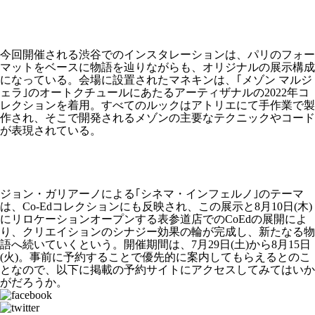
今回開催される渋谷でのインスタレーションは、パリのフォー
マットをベースに物語を辿りながらも、オリジナルの展示構成
になっている。会場に設置されたマネキンは、｢メゾン マルジ
ェラ｣のオートクチュールにあたるアーティザナルの2022年コ
レクションを着用。すべてのルックはアトリエにて手作業で製
作され、そこで開発されるメゾンの主要なテクニックやコード
が表現されている。
ジョン・ガリアーノによる｢シネマ・インフェルノ｣のテーマ
は、Co-Edコレクションにも反映され、この展示と8月10日(木)
にリロケーションオープンする表参道店でのCoEdの展開によ
り、クリエイションのシナジー効果の輪が完成し、新たなる物
語へ続いていくという。開催期間は、7月29日(土)から8月15日
(火)。事前に予約することで優先的に案内してもらえるとのこ
となので、以下に掲載の予約サイトにアクセスしてみてはいか
がだろうか。