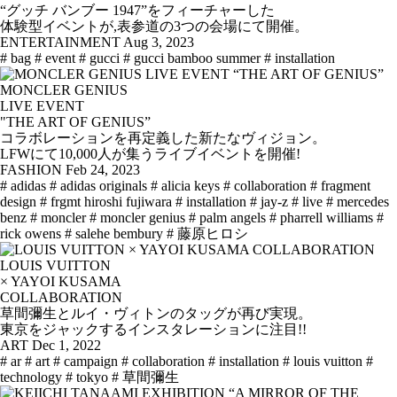
“グッチ バンブー 1947”をフィーチャーした
体験型イベントが,表参道の3つの会場にて開催。
ENTERTAINMENT
Aug 3, 2023
# bag
# event
# gucci
# gucci bamboo summer
# installation
MONCLER GENIUS
LIVE EVENT
"THE ART OF GENIUS”
コラボレーションを再定義した新たなヴィジョン。
LFWにて10,000人が集うライブイベントを開催!
FASHION
Feb 24, 2023
# adidas
# adidas originals
# alicia keys
# collaboration
# fragment
design
# frgmt hiroshi fujiwara
# installation
# jay-z
# live
# mercedes
benz
# moncler
# moncler genius
# palm angels
# pharrell williams
#
rick owens
# salehe bembury
# 藤原ヒロシ
LOUIS VUITTON
× YAYOI KUSAMA
COLLABORATION
草間彌生とルイ・ヴィトンのタッグが再び実現。
東京をジャックするインスタレーションに注目!!
ART
Dec 1, 2022
# ar
# art
# campaign
# collaboration
# installation
# louis vuitton
#
technology
# tokyo
# 草間彌生