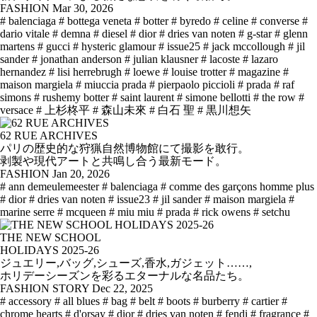
FASHION
Mar 30, 2026
# balenciaga
# bottega veneta
# botter
# byredo
# celine
# converse
#
dario vitale
# demna
# diesel
# dior
# dries van noten
# g-star
# glenn
martens
# gucci
# hysteric glamour
# issue25
# jack mccollough
# jil
sander
# jonathan anderson
# julian klausner
# lacoste
# lazaro
hernandez
# lisi herrebrugh
# loewe
# louise trotter
# magazine
#
maison margiela
# miuccia prada
# pierpaolo piccioli
# prada
# raf
simons
# rushemy botter
# saint laurent
# simone bellotti
# the row
#
versace
# 上杉柊平
# 森山未來
# 白石 聖
# 黒川想矢
62 RUE ARCHIVES
パリの歴史的な狩猟自然博物館にて撮影を敢行。
剥製や現代アートと共鳴し合う最新モード。
FASHION
Jan 20, 2026
# ann demeulemeester
# balenciaga
# comme des garçons homme plus
# dior
# dries van noten
# issue23
# jil sander
# maison margiela
#
marine serre
# mcqueen
# miu miu
# prada
# rick owens
# setchu
THE NEW SCHOOL
HOLIDAYS 2025-26
ジュエリー,バッグ,シューズ,香水,ガジェット……,
ホリデーシーズンを彩るエターナルな名品たち。
FASHION STORY
Dec 22, 2025
# accessory
# all blues
# bag
# belt
# boots
# burberry
# cartier
#
chrome hearts
# d'orsay
# dior
# dries van noten
# fendi
# fragrance
#