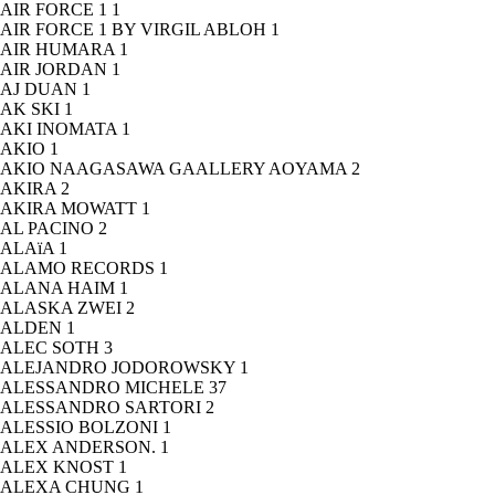
AIR FORCE 1
1
AIR FORCE 1 BY VIRGIL ABLOH
1
AIR HUMARA
1
AIR JORDAN
1
AJ DUAN
1
AK SKI
1
AKI INOMATA
1
AKIO
1
AKIO NAAGASAWA GAALLERY AOYAMA
2
AKIRA
2
AKIRA MOWATT
1
AL PACINO
2
ALAïA
1
ALAMO RECORDS
1
ALANA HAIM
1
ALASKA ZWEI
2
ALDEN
1
ALEC SOTH
3
ALEJANDRO JODOROWSKY
1
ALESSANDRO MICHELE
37
ALESSANDRO SARTORI
2
ALESSIO BOLZONI
1
ALEX ANDERSON.
1
ALEX KNOST
1
ALEXA CHUNG
1