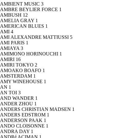
AMBIENT MUSIC
3
AMBRE BEYLIER FORCE
1
AMBUSH
12
AMELIA GRAY
1
AMERICAN BLUES
1
AMI
4
AMI ALEXANDRE MATTIUSSI
5
AMI PARIS
1
AMIAYA
3
AMIMONO HORINOUCHI
1
AMIRI
16
AMIRI TOKYO
2
AMOAKO BOAFO
1
AMSTERDAM
1
AMY WINEHOUSE
1
AN
1
AN TOI
3
AND WANDER
1
ANDER ZHOU
1
ANDERS CHRISTIAN MADSEN
1
ANDERS EDSTROM
1
ANDERSON PAAK
1
ANDO CLOISONNE
1
ANDRA DAY
1
ANDRé ACIMAN
1