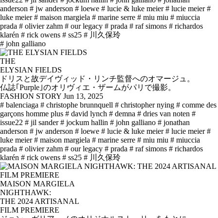
anderson
# jw anderson
# loewe
# lucie & luke meier
# lucie meier
#
luke meier
# maison margiela
# marine serre
# miu miu
# miuccia
prada
# olivier zahm
# our legacy
# prada
# raf simons
# richardos
klarén
# rick owens
# ss25
# 川久保玲
# john galliano
THE
ELYSIAN FIELDS
ドリスと故デイヴィッド・リンチ監督へのオマージュ。
仏誌｢Purple｣のオリヴィエ・ザームがパリで撮影。
FASHION STORY
Jun 13, 2025
# balenciaga
# christophe brunnquell
# christopher nying
# comme des
garçons homme plus
# david lynch
# demna
# dries van noten
#
issue22
# jil sander
# jockum hallin
# john galliano
# jonathan
anderson
# jw anderson
# loewe
# lucie & luke meier
# lucie meier
#
luke meier
# maison margiela
# marine serre
# miu miu
# miuccia
prada
# olivier zahm
# our legacy
# prada
# raf simons
# richardos
klarén
# rick owens
# ss25
# 川久保玲
MAISON MARGIELA
NIGHTHAWK:
THE 2024 ARTISANAL
FILM PREMIERE