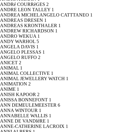
ANDRé COURRèGES
2
ANDRE LEON TALLEY
1
ANDREA MICHELANGELO CATTTANEO
1
ANDREAS DRESEN
1
ANDREAS KRONTHALER
1
ANDREW RICHARDSON
1
ANDRO WEKUA
1
ANDY WARHOL
5
ANGELA DAVIS
1
ANGELO PLESSAS
1
ANGELO RUFFO
2
ANICET
2
ANIMAL
1
ANIMAL COLLECTIVE
1
ANIMAL JEWELLERY WATCH
1
ANIMATION
2
ANIME
1
ANISH KAPOOR
2
ANISSA BONNEFONT
1
ANN DEMEULEMEESTER
6
ANNA WINTOUR
1
ANNABELLE WALLIS
1
ANNE DE VANDIéRE
1
ANNE-CATHERINE LACROIX
1
ANNI ALBERS
1