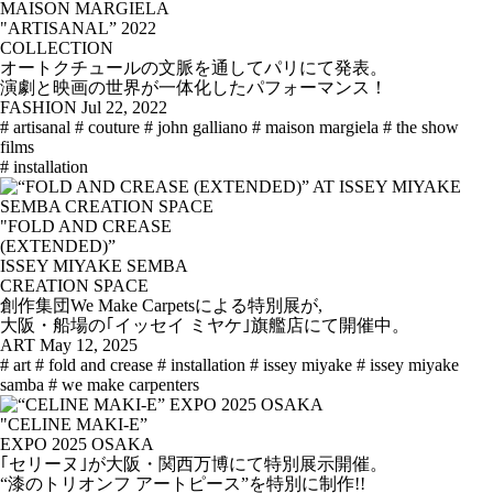
MAISON MARGIELA
"ARTISANAL” 2022
COLLECTION
オートクチュールの文脈を通してパリにて発表。
演劇と映画の世界が一体化したパフォーマンス！
FASHION
Jul 22, 2022
# artisanal
# couture
# john galliano
# maison margiela
# the show
films
# installation
"FOLD AND CREASE
(EXTENDED)”
ISSEY MIYAKE SEMBA
CREATION SPACE
創作集団We Make Carpetsによる特別展が,
大阪・船場の｢イッセイ ミヤケ｣旗艦店にて開催中。
ART
May 12, 2025
# art
# fold and crease
# installation
# issey miyake
# issey miyake
samba
# we make carpenters
"CELINE MAKI-E”
EXPO 2025 OSAKA
｢セリーヌ｣が大阪・関西万博にて特別展示開催。
“漆のトリオンフ アートピース”を特別に制作!!