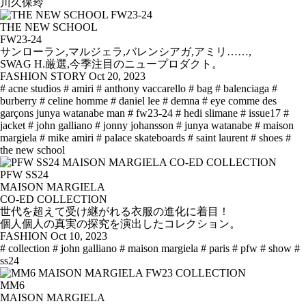
川久保玲
THE NEW SCHOOL
FW23-24
サンローラン,マルジェラ,バレンシアガ,アミリ……,
SWAG H.厳選,今季注目のニュープロダクト。
FASHION STORY
Oct 20, 2023
# acne studios
# amiri
# anthony vaccarello
# bag
# balenciaga
#
burberry
# celine homme
# daniel lee
# demna
# eye comme des
garçons junya watanabe man
# fw23-24
# hedi slimane
# issue17
#
jacket
# john galliano
# jonny johansson
# junya watanabe
# maison
margiela
# mike amiri
# palace skateboards
# saint laurent
# shoes
#
the new school
PFW SS24
MAISON MARGIELA
CO-ED COLLECTION
世代を超えて受け継がれる衣服の進化に着目！
個人個人の真実の探究を演出したコレクション。
FASHION
Oct 10, 2023
# collection
# john galliano
# maison margiela
# paris
# pfw
# show
#
ss24
MM6
MAISON MARGIELA