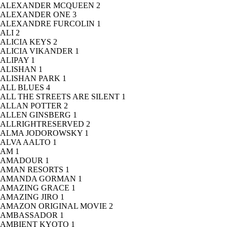
ALEXANDER MCQUEEN
2
ALEXANDER ONE
3
ALEXANDRE FURCOLIN
1
ALI
2
ALICIA KEYS
2
ALICIA VIKANDER
1
ALIPAY
1
ALISHAN
1
ALISHAN PARK
1
ALL BLUES
4
ALL THE STREETS ARE SILENT
1
ALLAN POTTER
2
ALLEN GINSBERG
1
ALLRIGHTRESERVED
2
ALMA JODOROWSKY
1
ALVA AALTO
1
AM
1
AMADOUR
1
AMAN RESORTS
1
AMANDA GORMAN
1
AMAZING GRACE
1
AMAZING JIRO
1
AMAZON ORIGINAL MOVIE
2
AMBASSADOR
1
AMBIENT KYOTO
1