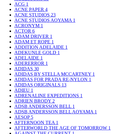
ACG
1
ACNE PAPER
4
ACNE STUDIOS
23
ACNE STUDIOS AOYAMA
1
ACRONYM
1
ACTOR
6
ADAM DRIVER
1
ADAM ET ROPE
1
ADDITION ADELAIDE
1
ADEKUNLE GOLD
1
ADELAIDE
1
ADERERROR
1
ADIDAS
30
ADIDAS BY STELLA MCCARTNEY
1
ADIDAS FOR PRADA RE-NYLON
1
ADIDAS ORIGINALS
13
ADIEU
1
ADRENALINE EXPEDITIONS
1
ADRIEN BRODY
2
ADSB ANDERSSON BELL
1
ADSB ANDERSSON BELL AOYAMA
1
AESOP
5
AFTERNOON TEA
1
AFTERWORLD THE AGE OF TOMORROW
1
AGAINST THE CURRENT
1