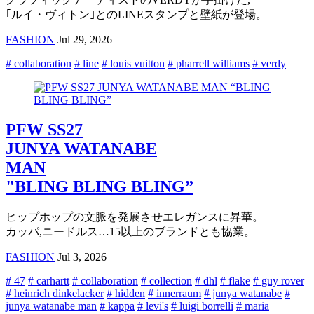
｢ルイ・ヴィトン｣とのLINEスタンプと壁紙が登場。
FASHION
Jul 29, 2026
# collaboration
# line
# louis vuitton
# pharrell williams
# verdy
PFW SS27
JUNYA WATANABE
MAN
"BLING BLING BLING”
ヒップホップの文脈を発展させエレガンスに昇華。
カッパ,ニードルス…15以上のブランドとも協業。
FASHION
Jul 3, 2026
# 47
# carhartt
# collaboration
# collection
# dhl
# flake
# guy rover
# heinrich dinkelacker
# hidden
# innerraum
# junya watanabe
#
junya watanabe man
# kappa
# levi's
# luigi borrelli
# maria