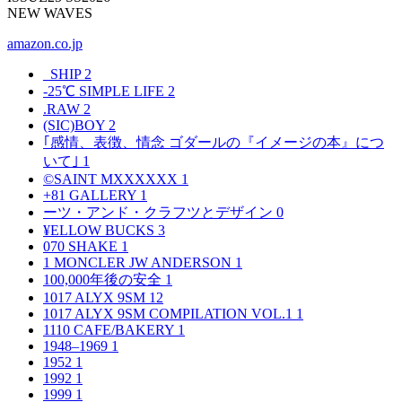
NEW WAVES
amazon.co.jp
_SHIP
2
-25℃ SIMPLE LIFE
2
.RAW
2
(SIC)BOY
2
｢感情、表徴、情念 ゴダールの『イメージの本』につ
いて｣
1
©SAINT MXXXXXX
1
+81 GALLERY
1
ーツ・アンド・クラフツとデザイン
0
¥ELLOW BUCKS
3
070 SHAKE
1
1 MONCLER JW ANDERSON
1
100,000年後の安全
1
1017 ALYX 9SM
12
1017 ALYX 9SM COMPILATION VOL.1
1
1110 CAFE/BAKERY
1
1948–1969
1
1952
1
1992
1
1999
1