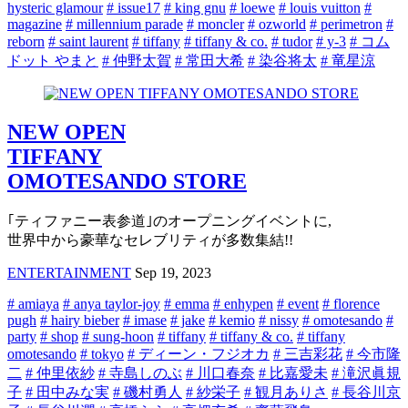
hysteric glamour
# issue17
# king gnu
# loewe
# louis vuitton
#
magazine
# millennium parade
# moncler
# ozworld
# perimetron
#
reborn
# saint laurent
# tiffany
# tiffany & co.
# tudor
# y-3
# コム
ドット やまと
# 仲野太賀
# 常田大希
# 染谷将太
# 竜星涼
NEW OPEN
TIFFANY
OMOTESANDO STORE
｢ティファニー表参道｣のオープニングイベントに,
世界中から豪華なセレブリティが多数集結!!
ENTERTAINMENT
Sep 19, 2023
# amiaya
# anya taylor-joy
# emma
# enhypen
# event
# florence
pugh
# hairy bieber
# imase
# jake
# kemio
# nissy
# omotesando
#
party
# shop
# sung-hoon
# tiffany
# tiffany & co.
# tiffany
omotesando
# tokyo
# ディーン・フジオカ
# 三吉彩花
# 今市隆
二
# 仲里依紗
# 寺島しのぶ
# 川口春奈
# 比嘉愛未
# 滝沢眞規
子
# 田中みな実
# 磯村勇人
# 紗栄子
# 観月ありさ
# 長谷川京