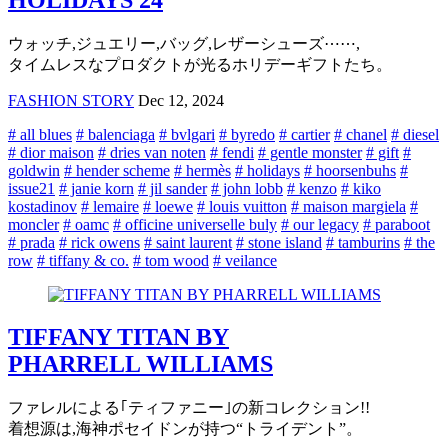
HOLIDAYS 24
ウォッチ,ジュエリー,バッグ,レザーシューズ⋯⋯,
タイムレスなプロダクトが光るホリデーギフトたち。
FASHION STORY
Dec 12, 2024
# all blues
# balenciaga
# bvlgari
# byredo
# cartier
# chanel
# diesel
# dior maison
# dries van noten
# fendi
# gentle monster
# gift
#
goldwin
# hender scheme
# hermès
# holidays
# hoorsenbuhs
#
issue21
# janie korn
# jil sander
# john lobb
# kenzo
# kiko
kostadinov
# lemaire
# loewe
# louis vuitton
# maison margiela
#
moncler
# oamc
# officine universelle buly
# our legacy
# paraboot
# prada
# rick owens
# saint laurent
# stone island
# tamburins
# the
row
# tiffany & co.
# tom wood
# veilance
TIFFANY TITAN BY
PHARRELL WILLIAMS
ファレルによる｢ティファニー｣の新コレクション!!
着想源は,海神ポセイドンが持つ“トライデント”。