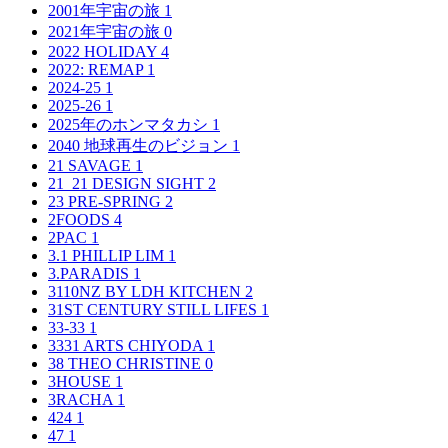
2001年宇宙の旅
1
2021年宇宙の旅
0
2022 HOLIDAY
4
2022: REMAP
1
2024-25
1
2025-26
1
2025年のホンマタカシ
1
2040 地球再生のビジョン
1
21 SAVAGE
1
21_21 DESIGN SIGHT
2
23 PRE-SPRING
2
2FOODS
4
2PAC
1
3.1 PHILLIP LIM
1
3.PARADIS
1
3110NZ BY LDH KITCHEN
2
31ST CENTURY STILL LIFES
1
33-33
1
3331 ARTS CHIYODA
1
38 THEO CHRISTINE
0
3HOUSE
1
3RACHA
1
424
1
47
1