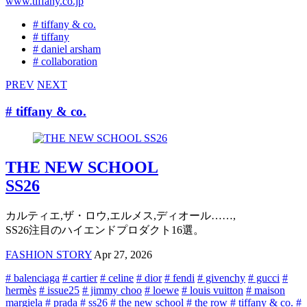
www.tiffany.co.jp
# tiffany & co.
# tiffany
# daniel arsham
# collaboration
PREV
NEXT
# tiffany & co.
THE NEW SCHOOL
SS26
カルティエ,ザ・ロウ,エルメス,ディオール……,
SS26注目のハイエンドプロダクト16選。
FASHION STORY
Apr 27, 2026
# balenciaga
# cartier
# celine
# dior
# fendi
# givenchy
# gucci
#
hermès
# issue25
# jimmy choo
# loewe
# louis vuitton
# maison
margiela
# prada
# ss26
# the new school
# the row
# tiffany & co.
#