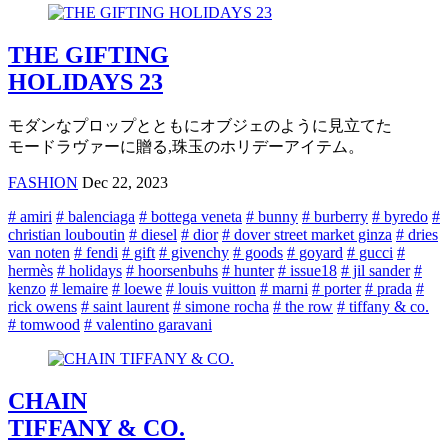
THE GIFTING
HOLIDAYS 23
モダンなプロップとともにオブジェのように見立てた
モードラヴァーに贈る,珠玉のホリデーアイテム。
FASHION
Dec 22, 2023
# amiri
# balenciaga
# bottega veneta
# bunny
# burberry
# byredo
#
christian louboutin
# diesel
# dior
# dover street market ginza
# dries
van noten
# fendi
# gift
# givenchy
# goods
# goyard
# gucci
#
hermès
# holidays
# hoorsenbuhs
# hunter
# issue18
# jil sander
#
kenzo
# lemaire
# loewe
# louis vuitton
# marni
# porter
# prada
#
rick owens
# saint laurent
# simone rocha
# the row
# tiffany & co.
# tomwood
# valentino garavani
CHAIN
TIFFANY & CO.