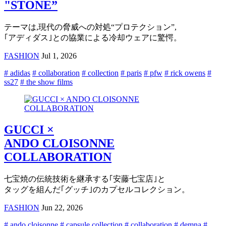
"STONE”
テーマは,現代の脅威への対処“プロテクション”,
｢アディダス｣との協業による冷却ウェアに驚愕。
FASHION
Jul 1, 2026
# adidas
# collaboration
# collection
# paris
# pfw
# rick owens
#
ss27
# the show films
GUCCI ×
ANDO CLOISONNE
COLLABORATION
七宝焼の伝統技術を継承する｢安藤七宝店｣と
タッグを組んだ｢グッチ｣のカプセルコレクション。
FASHION
Jun 22, 2026
# ando cloisonne
# capsule collection
# collaboration
# demna
#