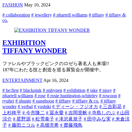
FASHION
May 10, 2024
# collaboration
# jewellery
# pharrell williams
# tiffany
# tiffany &
co.
EXHIBITION
TIFFANY WONDER
ファレルやブラックピンクのロゼら著名人も来場!!
187年にわたる技と創造を巡る展覧会が開催中。
ENTERTAINMENT
Apr 16, 2024
# be:first
# blackpink
# enhypen
# exhibition
# jake
# nissy
#
pharrell williams
# rose
# rosie huntington-whiteley
# rowoon
#
ryuhei
# shunto
# sunghoon
# tiffany
# tiffany & co.
# tiffany
wonder
# verbal
# yoshiki
# ディーン・フジオカ
# 三吉彩花
#
上杉柊平
# 今市隆二
# 冨永愛
# 吉岡里帆
# 寺島しのぶ
# 山田
涼介
# 星野源
# 松雪泰子
# 滝沢眞規子
# 田中みな実
# 米倉涼
子
# 藤田ニコル
# 高畑充希
# 齋藤飛鳥