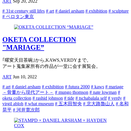
ART
Sep 20, 2022
# 31st century still lifes
# art
# daniel arsham
# exhibition
# sculpture
# ペロタン東京
OKETA COLLECTION
"MARIAGE”
｢曜変天目茶碗｣から,KAWS,VERDYまで。
アート蒐集家所有の作品が一堂に会す展覧会。
ART
Jun 10, 2022
# art
# daniel arsham
# exhibition
# futura 2000
# kaws
# mariage
－骨董から現代アート－
# mungo thomson
# nate lowman
#
oketa collection
# rashid johnson
# tide
# tschabalala self
# verdy
#
virgil abloh
# what museum
# 五木田智央
# 北大路魯山人
# 名和
晃平
# 河井寛次郎