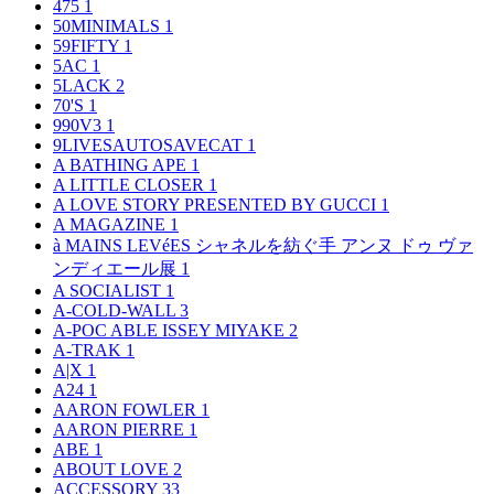
475
1
50MINIMALS
1
59FIFTY
1
5AC
1
5LACK
2
70'S
1
990V3
1
9LIVESAUTOSAVECAT
1
A BATHING APE
1
A LITTLE CLOSER
1
A LOVE STORY PRESENTED BY GUCCI
1
A MAGAZINE
1
à MAINS LEVéES シャネルを紡ぐ手 アンヌ ドゥ ヴァ
ンディエール展
1
A SOCIALIST
1
A-COLD-WALL
3
A-POC ABLE ISSEY MIYAKE
2
A-TRAK
1
A|X
1
A24
1
AARON FOWLER
1
AARON PIERRE
1
ABE
1
ABOUT LOVE
2
ACCESSORY
33