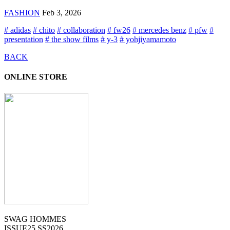
FASHION
Feb 3, 2026
# adidas
# chito
# collaboration
# fw26
# mercedes benz
# pfw
#
presentation
# the show films
# y-3
# yohjiyamamoto
BACK
ONLINE STORE
SWAG HOMMES
ISSUE25 SS2026