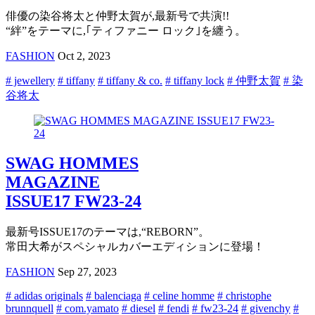
俳優の染谷将太と仲野太賀が,最新号で共演!!
“絆”をテーマに,｢ティファニー ロック｣を纏う。
FASHION
Oct 2, 2023
# jewellery
# tiffany
# tiffany & co.
# tiffany lock
# 仲野太賀
# 染
谷将太
SWAG HOMMES
MAGAZINE
ISSUE17 FW23-24
最新号ISSUE17のテーマは,“REBORN”。
常田大希がスペシャルカバーエディションに登場！
FASHION
Sep 27, 2023
# adidas originals
# balenciaga
# celine homme
# christophe
brunnquell
# com.yamato
# diesel
# fendi
# fw23-24
# givenchy
#