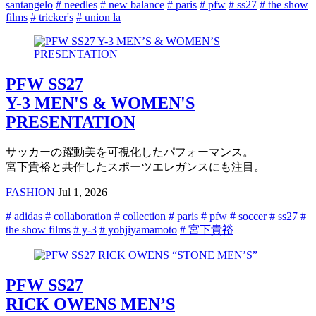
santangelo
# needles
# new balance
# paris
# pfw
# ss27
# the show
films
# tricker's
# union la
PFW SS27
Y-3 MEN'S & WOMEN'S
PRESENTATION
サッカーの躍動美を可視化したパフォーマンス。
宮下貴裕と共作したスポーツエレガンスにも注目。
FASHION
Jul 1, 2026
# adidas
# collaboration
# collection
# paris
# pfw
# soccer
# ss27
#
the show films
# y-3
# yohjiyamamoto
# 宮下貴裕
PFW SS27
RICK OWENS MEN’S