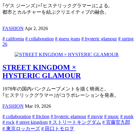
｢ゲス ジーンズ｣×｢ヒステリックグラマー｣による,
都市とカルチャーを結ぶクリエイティブの融合。
FASHION
Apr 2, 2026
# california
# collaboration
# guess jeans
# hysteric glamour
# spring
26
STREET KINGDOM ×
HYSTERIC GLAMOUR
1978年の国内パンクムーブメントを描く映画と,
｢ヒステリックグラマー｣がコラボレーションを発表。
FASHION
Mar 19, 2026
# collaboration
# friction
# hysteric glamour
# movie
# music
# punk
# rock
# street kingdom
# ストリートキングダム
# 宮藤官九郎
# 東京ロッカーズ
# 田口トモロヲ