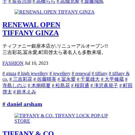
子
# 長谷川潤
# 高橋らら
# 高畑充希
# 齋藤飛鳥
RENEWAL OPEN
TIFFANY GINZA
ティファニー銀座本店が,リニューアルオープン!!
三吉彩花,冨永愛,町田啓太ら著名人も多数来場。
FASHION
Jul 10, 2023
# ginza
# high jewellery
# jewellery
# renewal
# tiffany
# tiffany &
co.
# 三吉彩花
# 佐藤晴美
# 冨永愛
# 千葉雄大
# 大平修蔵
#
寺島しのぶ
# 木南晴夏
# 松島花
# 桜田通
# 滝沢眞規子
# 町田
啓太
# 鈴木えみ
# daniel arsham
TIFFANY & CO.