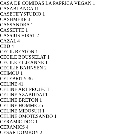
CASA DE COMIDAS LA PAPRICA VEGAN
1
CASABLANCA
11
CASETIFYSTUDIO
1
CASHMERE
3
CASSANDRA
1
CASSETTE
1
CASSIUS HIRST
2
CAZAL
4
CBD
4
CECIL BEATON
1
CECILE BOUSSELAT
1
CECILE ET JEANNE
1
CECILIE BAHNSEN
2
CEIMOU
1
CELEBRITY
36
CELINE
41
CELINE ART PROJECT
1
CELINE AZABUDAI
1
CELINE BRETON
1
CELINE HOMME
25
CELINE MIDOSUJI
1
CELINE OMOTESANDO
1
CERAMIC DOG
1
CERAMICS
4
CESAR DOMBOY
2