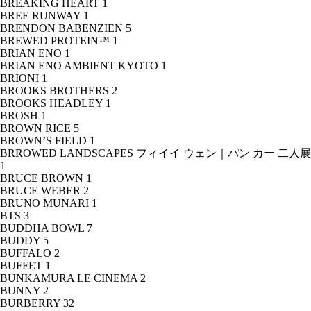
BREAKING HEART
1
BREE RUNWAY
1
BRENDON BABENZIEN
5
BREWED PROTEIN™
1
BRIAN ENO
1
BRIAN ENO AMBIENT KYOTO
1
BRIONI
1
BROOKS BROTHERS
2
BROOKS HEADLEY
1
BROSH
1
BROWN RICE
5
BROWN’S FIELD
1
BRROWED LANDSCAPES フィイイ ウェン｜パン カー 二人展
1
BRUCE BROWN
1
BRUCE WEBER
2
BRUNO MUNARI
1
BTS
3
BUDDHA BOWL
7
BUDDY
5
BUFFALO
2
BUFFET
1
BUNKAMURA LE CINEMA
2
BUNNY
2
BURBERRY
32