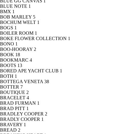
BLUE GG CANVAS
1
BLUE NOTE
1
BMX
1
BOB MARLEY
5
BOCHUM WELT
1
BOGS
1
BOILER ROOM
1
BOKE FLOWER COLLECTION
1
BONO
1
BOO-HOORAY
2
BOOK
18
BOOKMARC
4
BOOTS
13
BORED APE YACHT CLUB
1
BOTH
1
BOTTEGA VENETA
38
BOTTER
7
BOUTIQUE
2
BRACELET
4
BRAD FURMAN
1
BRAD PITT
1
BRADLEY COOPER
2
BRADLY COOPER
1
BRAVERY
1
BREAD
2