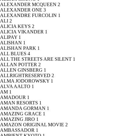
ALEXANDER MCQUEEN
2
ALEXANDER ONE
3
ALEXANDRE FURCOLIN
1
ALI
2
ALICIA KEYS
2
ALICIA VIKANDER
1
ALIPAY
1
ALISHAN
1
ALISHAN PARK
1
ALL BLUES
4
ALL THE STREETS ARE SILENT
1
ALLAN POTTER
2
ALLEN GINSBERG
1
ALLRIGHTRESERVED
2
ALMA JODOROWSKY
1
ALVA AALTO
1
AM
1
AMADOUR
1
AMAN RESORTS
1
AMANDA GORMAN
1
AMAZING GRACE
1
AMAZING JIRO
1
AMAZON ORIGINAL MOVIE
2
AMBASSADOR
1
AMBIENT KYOTO
1