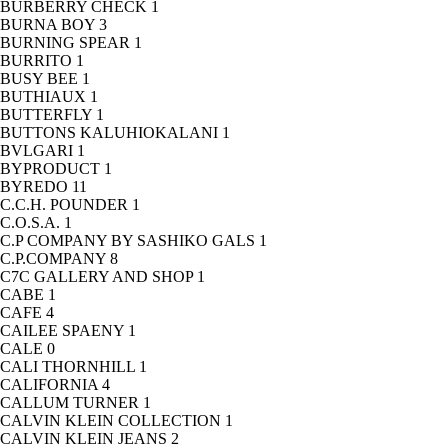
BURBERRY CHECK
1
BURNA BOY
3
BURNING SPEAR
1
BURRITO
1
BUSY BEE
1
BUTHIAUX
1
BUTTERFLY
1
BUTTONS KALUHIOKALANI
1
BVLGARI
1
BYPRODUCT
1
BYREDO
11
C.C.H. POUNDER
1
C.O.S.A.
1
C.P COMPANY BY SASHIKO GALS
1
C.P.COMPANY
8
C7C GALLERY AND SHOP
1
CABE
1
CAFE
4
CAILEE SPAENY
1
CALE
0
CALI THORNHILL
1
CALIFORNIA
4
CALLUM TURNER
1
CALVIN KLEIN COLLECTION
1
CALVIN KLEIN JEANS
2