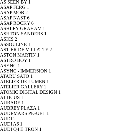
AS SEEN BY
1
ASAP FERG
1
ASAP MOB
2
ASAP NAST
6
ASAP ROCKY
6
ASHLEY GRAHAM
1
ASHTON SANDERS
1
ASICS
2
ASSOULINE
1
ASTIER DE VILLATTE
2
ASTON MARTIN
1
ASTRO BOY
1
ASYNC
1
ASYNC - IMMERSION
1
ATARU SATO
1
ATELIER DE LUMEN
1
ATELIER GALLERY
1
ATOMIC DIGITAL DESIGN
1
ATTICUS
1
AUBADE
1
AUBREY PLAZA
1
AUDEMARS PIGUET
1
AUDI
2
AUDI A6
1
AUDI Q4 E-TRON
1