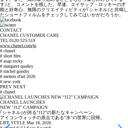
す｣と、コメントを残した。早速、エイサップ・ロッキーの才
能と好奇心、無限のクリエイティビティが｢シャネル｣と共鳴し
たショートフィルムをチェックしてみてはいかがだろうか。
CONTACT
CHANEL CUSTOMER CARE
TEL 0120-525-519
www.chanel.com/jp
# chanel
# short film
# asap rocky
# margaret qualley
# michel gondry
# metiers d'art 2026
# new york
PREV
NEXT
# chanel
CHANEL LAUNCHES
NEW "J12” CAMPAIGN
｢シャネル｣が誇る“J12”の新たなキャンペーン。
アイコンウォッチの原点である“水”の世界に回帰。
LIFE STYLE
Mar 18, 2026
# chanel
# j12
# sea
# watch