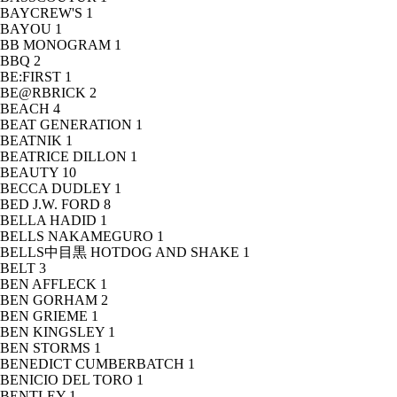
BAYCREW'S
1
BAYOU
1
BB MONOGRAM
1
BBQ
2
BE:FIRST
1
BE@RBRICK
2
BEACH
4
BEAT GENERATION
1
BEATNIK
1
BEATRICE DILLON
1
BEAUTY
10
BECCA DUDLEY
1
BED J.W. FORD
8
BELLA HADID
1
BELLS NAKAMEGURO
1
BELLS中目黒 HOTDOG AND SHAKE
1
BELT
3
BEN AFFLECK
1
BEN GORHAM
2
BEN GRIEME
1
BEN KINGSLEY
1
BEN STORMS
1
BENEDICT CUMBERBATCH
1
BENICIO DEL TORO
1
BENTLEY
1