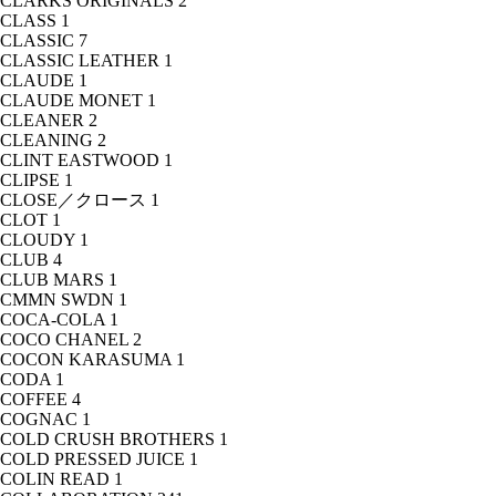
CLARKS ORIGINALS
2
CLASS
1
CLASSIC
7
CLASSIC LEATHER
1
CLAUDE
1
CLAUDE MONET
1
CLEANER
2
CLEANING
2
CLINT EASTWOOD
1
CLIPSE
1
CLOSE／クロース
1
CLOT
1
CLOUDY
1
CLUB
4
CLUB MARS
1
CMMN SWDN
1
COCA-COLA
1
COCO CHANEL
2
COCON KARASUMA
1
CODA
1
COFFEE
4
COGNAC
1
COLD CRUSH BROTHERS
1
COLD PRESSED JUICE
1
COLIN READ
1