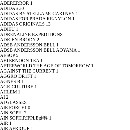
ADERERROR
1
ADIDAS
30
ADIDAS BY STELLA MCCARTNEY
1
ADIDAS FOR PRADA RE-NYLON
1
ADIDAS ORIGINALS
13
ADIEU
1
ADRENALINE EXPEDITIONS
1
ADRIEN BRODY
2
ADSB ANDERSSON BELL
1
ADSB ANDERSSON BELL AOYAMA
1
AESOP
5
AFTERNOON TEA
1
AFTERWORLD THE AGE OF TOMORROW
1
AGAINST THE CURRENT
1
AGGRO DR1FT
1
AGNÈS B
1
AGRICULTURE
1
AHLEM
1
AI
2
AI GLASSES
1
AIE FORCE1
0
AIN SOPH.
2
AIN SOPH.RIPPLE蓼科
1
AIR
1
AIR AFRIQUE
1