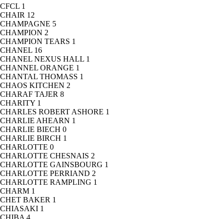
CFCL
1
CHAIR
12
CHAMPAGNE
5
CHAMPION
2
CHAMPION TEARS
1
CHANEL
16
CHANEL NEXUS HALL
1
CHANNEL ORANGE
1
CHANTAL THOMASS
1
CHAOS KITCHEN
2
CHARAF TAJER
8
CHARITY
1
CHARLES ROBERT ASHORE
1
CHARLIE AHEARN
1
CHARLIE BIECH
0
CHARLIE BIRCH
1
CHARLOTTE
0
CHARLOTTE CHESNAIS
2
CHARLOTTE GAINSBOURG
1
CHARLOTTE PERRIAND
2
CHARLOTTE RAMPLING
1
CHARM
1
CHET BAKER
1
CHIASAKI
1
CHIBA
4