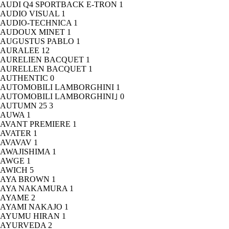
AUDI Q4 SPORTBACK E-TRON
1
AUDIO VISUAL
1
AUDIO-TECHNICA
1
AUDOUX MINET
1
AUGUSTUS PABLO
1
AURALEE
12
AURELIEN BACQUET
1
AURELLEN BACQUET
1
AUTHENTIC
0
AUTOMOBILI LAMBORGHINI
1
AUTOMOBILI LAMBORGHINI｣
0
AUTUMN 25
3
AUWA
1
AVANT PREMIERE
1
AVATER
1
AVAVAV
1
AWAJISHIMA
1
AWGE
1
AWICH
5
AYA BROWN
1
AYA NAKAMURA
1
AYAME
2
AYAMI NAKAJO
1
AYUMU HIRAN
1
AYURVEDA
2