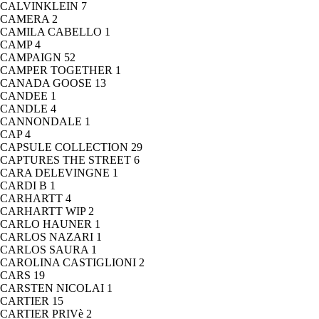
CALVINKLEIN
7
CAMERA
2
CAMILA CABELLO
1
CAMP
4
CAMPAIGN
52
CAMPER TOGETHER
1
CANADA GOOSE
13
CANDEE
1
CANDLE
4
CANNONDALE
1
CAP
4
CAPSULE COLLECTION
29
CAPTURES THE STREET
6
CARA DELEVINGNE
1
CARDI B
1
CARHARTT
4
CARHARTT WIP
2
CARLO HAUNER
1
CARLOS NAZARI
1
CARLOS SAURA
1
CAROLINA CASTIGLIONI
2
CARS
19
CARSTEN NICOLAI
1
CARTIER
15
CARTIER PRIVè
2