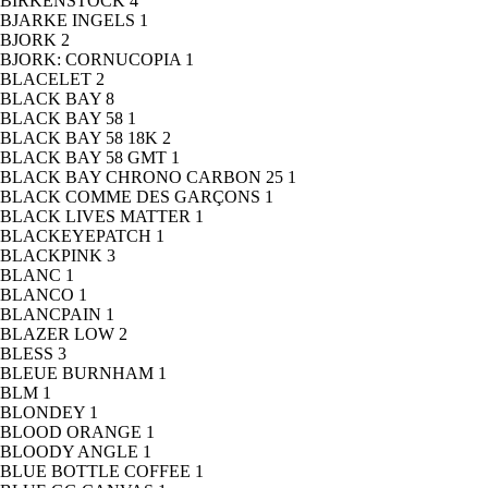
BIRKENSTOCK
4
BJARKE INGELS
1
BJORK
2
BJORK: CORNUCOPIA
1
BLACELET
2
BLACK BAY
8
BLACK BAY 58
1
BLACK BAY 58 18K
2
BLACK BAY 58 GMT
1
BLACK BAY CHRONO CARBON 25
1
BLACK COMME DES GARÇONS
1
BLACK LIVES MATTER
1
BLACKEYEPATCH
1
BLACKPINK
3
BLANC
1
BLANCO
1
BLANCPAIN
1
BLAZER LOW
2
BLESS
3
BLEUE BURNHAM
1
BLM
1
BLONDEY
1
BLOOD ORANGE
1
BLOODY ANGLE
1
BLUE BOTTLE COFFEE
1