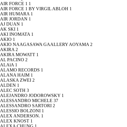
AIR FORCE 1
1
AIR FORCE 1 BY VIRGIL ABLOH
1
AIR HUMARA
1
AIR JORDAN
1
AJ DUAN
1
AK SKI
1
AKI INOMATA
1
AKIO
1
AKIO NAAGASAWA GAALLERY AOYAMA
2
AKIRA
2
AKIRA MOWATT
1
AL PACINO
2
ALAïA
1
ALAMO RECORDS
1
ALANA HAIM
1
ALASKA ZWEI
2
ALDEN
1
ALEC SOTH
3
ALEJANDRO JODOROWSKY
1
ALESSANDRO MICHELE
37
ALESSANDRO SARTORI
2
ALESSIO BOLZONI
1
ALEX ANDERSON.
1
ALEX KNOST
1
ALEXA CHUNG
1