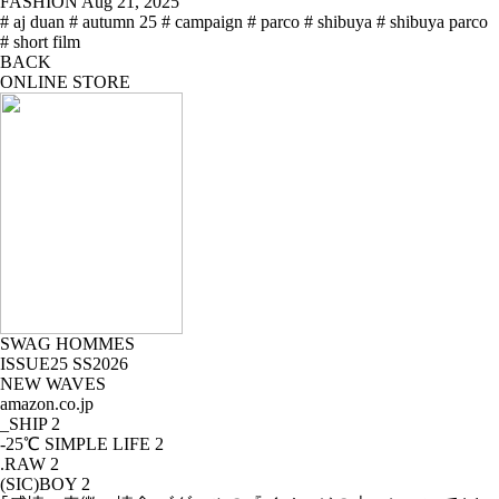
FASHION
Aug 21, 2025
# aj duan
# autumn 25
# campaign
# parco
# shibuya
# shibuya parco
# short film
BACK
ONLINE STORE
SWAG HOMMES
ISSUE25 SS2026
NEW WAVES
amazon.co.jp
_SHIP
2
-25℃ SIMPLE LIFE
2
.RAW
2
(SIC)BOY
2