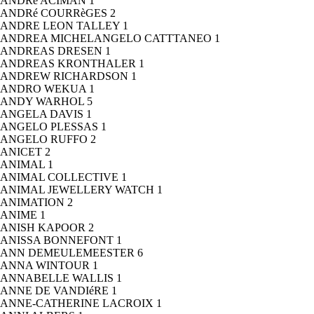
ANDRé ACIMAN
1
ANDRé COURRèGES
2
ANDRE LEON TALLEY
1
ANDREA MICHELANGELO CATTTANEO
1
ANDREAS DRESEN
1
ANDREAS KRONTHALER
1
ANDREW RICHARDSON
1
ANDRO WEKUA
1
ANDY WARHOL
5
ANGELA DAVIS
1
ANGELO PLESSAS
1
ANGELO RUFFO
2
ANICET
2
ANIMAL
1
ANIMAL COLLECTIVE
1
ANIMAL JEWELLERY WATCH
1
ANIMATION
2
ANIME
1
ANISH KAPOOR
2
ANISSA BONNEFONT
1
ANN DEMEULEMEESTER
6
ANNA WINTOUR
1
ANNABELLE WALLIS
1
ANNE DE VANDIéRE
1
ANNE-CATHERINE LACROIX
1