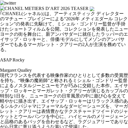
｢CHANEL(シャネル)｣は、アーティスティック ディレクター
のマチュー・ブレイジーによる“2026年 メティエダール コレク
ション”の発表に先駆けて、ミシェル・ゴンドリー監督が手掛
けたショートフィルムを公開。コレクションを発表したニュー
ヨークの街を舞台に、新アンバサダーに就任したラッパーのエ
イサップ・ロッキーと、俳優/モデルにしてメゾンのアンバサ
ダーでもあるマーガレット・クアリーの2人が主演を務めてい
る。
A$AP Rocky
Margaret Qualley
現代フランスを代表する映像作家のひとりとして多数の受賞歴
を持ち、“映像の魔術師”と称されるミシェル・ゴンドリー監督
によるノスタルジーとユーモアが巧みに交錯した本作。エイサ
ップ・ロッキーとマーガレット・クアリーが演じるカップルの
特別な1日を、ニューヨークの日常風景の中に遊び心を交えて
軽やかに描き出す。エイサップ・ロッキーはリラックス感のあ
るシルクパジャマにフォーマルなダービーシューズを、マーガ
レット・クアリーは表情豊かなテクスチャードツイードのジャ
ケットとウールパンツを中心に、ハイヒールのメリージェーン
と品格のあるバッグを合わせるなど、ラグジュアリーでありな
がら日常に寄り添うような装いで登場した。