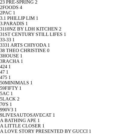
23 PRE-SPRING
2
2FOODS
4
2PAC
1
3.1 PHILLIP LIM
1
3.PARADIS
1
3110NZ BY LDH KITCHEN
2
31ST CENTURY STILL LIFES
1
33-33
1
3331 ARTS CHIYODA
1
38 THEO CHRISTINE
0
3HOUSE
1
3RACHA
1
424
1
47
1
475
1
50MINIMALS
1
59FIFTY
1
5AC
1
5LACK
2
70'S
1
990V3
1
9LIVESAUTOSAVECAT
1
A BATHING APE
1
A LITTLE CLOSER
1
A LOVE STORY PRESENTED BY GUCCI
1