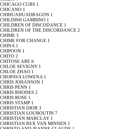
CHICAGO CUBS
1
CHICANO
1
CHIHUAHUADRAGON
1
CHILDISH GAMBINO
1
CHILDREN OF DISCODANCE
1
CHILDREN OF THE DISCORDANCE
2
CHIME
3
CHIME FOR CHANGE
1
CHINA
1
CHIPOON
1
CHITO
2
CHITOSE ABE
6
CHLOE SEVIGNY
1
CHLOE ZHAO
1
CHOPAVA LOWENA
1
CHRIS JOHANSON
1
CHRIS PENN
1
CHRIS RHODES
2
CHRIS ROSE
1
CHRIS STAMP
1
CHRISTIAN DIOR
3
CHRISTIAN LOUBOUTIN
7
CHRISTIAN MARCLAY
1
CHRISTIAN REX VAN MINNEN
1
CHRISTO AND JEANNE-CLAUDE
1