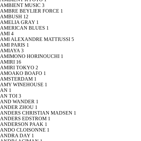
AMBIENT MUSIC
3
AMBRE BEYLIER FORCE
1
AMBUSH
12
AMELIA GRAY
1
AMERICAN BLUES
1
AMI
4
AMI ALEXANDRE MATTIUSSI
5
AMI PARIS
1
AMIAYA
3
AMIMONO HORINOUCHI
1
AMIRI
16
AMIRI TOKYO
2
AMOAKO BOAFO
1
AMSTERDAM
1
AMY WINEHOUSE
1
AN
1
AN TOI
3
AND WANDER
1
ANDER ZHOU
1
ANDERS CHRISTIAN MADSEN
1
ANDERS EDSTROM
1
ANDERSON PAAK
1
ANDO CLOISONNE
1
ANDRA DAY
1