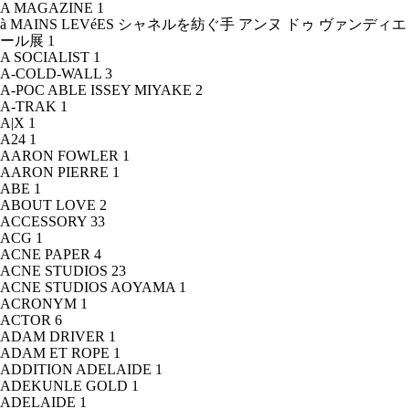
A MAGAZINE
1
à MAINS LEVéES シャネルを紡ぐ手 アンヌ ドゥ ヴァンディエ
ール展
1
A SOCIALIST
1
A-COLD-WALL
3
A-POC ABLE ISSEY MIYAKE
2
A-TRAK
1
A|X
1
A24
1
AARON FOWLER
1
AARON PIERRE
1
ABE
1
ABOUT LOVE
2
ACCESSORY
33
ACG
1
ACNE PAPER
4
ACNE STUDIOS
23
ACNE STUDIOS AOYAMA
1
ACRONYM
1
ACTOR
6
ADAM DRIVER
1
ADAM ET ROPE
1
ADDITION ADELAIDE
1
ADEKUNLE GOLD
1
ADELAIDE
1