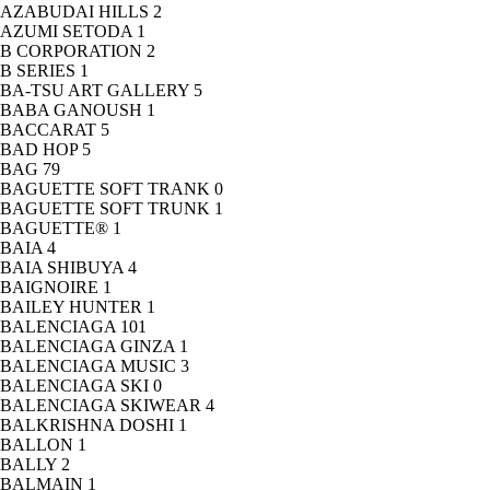
AZABUDAI HILLS
2
AZUMI SETODA
1
B CORPORATION
2
B SERIES
1
BA-TSU ART GALLERY
5
BABA GANOUSH
1
BACCARAT
5
BAD HOP
5
BAG
79
BAGUETTE SOFT TRANK
0
BAGUETTE SOFT TRUNK
1
BAGUETTE®
1
BAIA
4
BAIA SHIBUYA
4
BAIGNOIRE
1
BAILEY HUNTER
1
BALENCIAGA
101
BALENCIAGA GINZA
1
BALENCIAGA MUSIC
3
BALENCIAGA SKI
0
BALENCIAGA SKIWEAR
4
BALKRISHNA DOSHI
1
BALLON
1
BALLY
2
BALMAIN
1