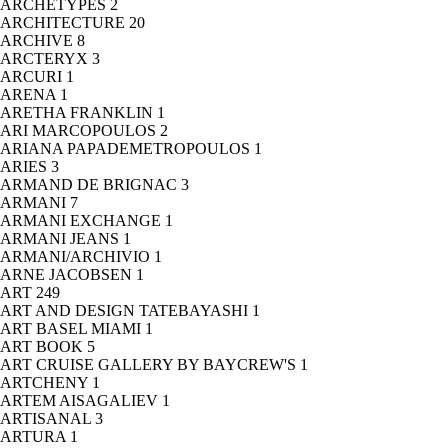
ARCHETYPES
2
ARCHITECTURE
20
ARCHIVE
8
ARCTERYX
3
ARCURI
1
ARENA
1
ARETHA FRANKLIN
1
ARI MARCOPOULOS
2
ARIANA PAPADEMETROPOULOS
1
ARIES
3
ARMAND DE BRIGNAC
3
ARMANI
7
ARMANI EXCHANGE
1
ARMANI JEANS
1
ARMANI/ARCHIVIO
1
ARNE JACOBSEN
1
ART
249
ART AND DESIGN TATEBAYASHI
1
ART BASEL MIAMI
1
ART BOOK
5
ART CRUISE GALLERY BY BAYCREW'S
1
ARTCHENY
1
ARTEM AISAGALIEV
1
ARTISANAL
3
ARTURA
1