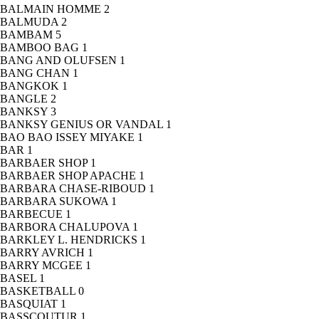
BALMAIN HOMME
2
BALMUDA
2
BAMBAM
5
BAMBOO BAG
1
BANG AND OLUFSEN
1
BANG CHAN
1
BANGKOK
1
BANGLE
2
BANKSY
3
BANKSY GENIUS OR VANDAL
1
BAO BAO ISSEY MIYAKE
1
BAR
1
BARBAER SHOP
1
BARBAER SHOP APACHE
1
BARBARA CHASE-RIBOUD
1
BARBARA SUKOWA
1
BARBECUE
1
BARBORA CHALUPOVA
1
BARKLEY L. HENDRICKS
1
BARRY AVRICH
1
BARRY MCGEE
1
BASEL
1
BASKETBALL
0
BASQUIAT
1
BASSCOUTUR
1