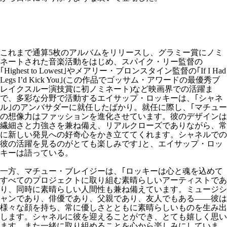
これまで通算5枚のアルバムをリリースし、グラミー賞にノミ
ネートされた音楽活動をはじめ、スパイク・リー監督の
｢Highest to Lowest｣やメアリー・ブロンスタイン監督の｢If I Had
Legs I’d Kick You｣(この作品でゴッサム・アワードの最優秀ブ
レイクスルー演技賞に初ノミネート)など映画界での活躍ま
で、多彩な分野で活動するエイサップ・ロッキーは、｢シャネ
ル｣のアンバサダーに就任したばかり。就任に際し、｢マチュー
の想像力はファッションを進化させています。彼のデザインは
繊細さと力強さを兼ね備え、リアルクローズでありながら、常
に新しい発見への好奇心をかき立ててくれます。シャネルでの
彼の活躍を見るのがとても楽しみです｣と、エイサップ・ロッ
キーは語っている。
一方、マチュー・ブレイジーは、｢ロッキーは心と魂を込めて
すべてのプロジェクトに取り組む素晴らしいアーティストであ
り、同時に素晴らしい人間性も兼ね備えています。ミュージシ
ャンであり、俳優であり、父親であり、友人でもある——彼は
様々な顔を持ち、常に優しさとともに素晴らしいものを生み出
します。シャネルに彼を迎えることができ、とても嬉しく思い
ます。また一緒に取り組めることを心から楽しみにしていま