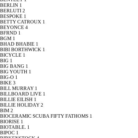
BERLIN
1
BERLUTI
2
BESPOKE
1
BETTY CATROUX
1
BEYONCE
4
BFRND
1
BGM
1
BHAD BHABIE
1
BIBI BORTHWICK
1
BICYCLE
1
BIG
1
BIG BANG
1
BIG YOUTH
1
BIG-O
1
BIKE
3
BILL MURRAY
1
BILLBOARD LIVE
1
BILLIE EILISH
1
BILLIE HOLIDAY
2
BIM
2
BIOCERAMIC SCUBA FIFTY FATHOMS
1
BIORISE
1
BIOTABLE.
1
BIPOC
1