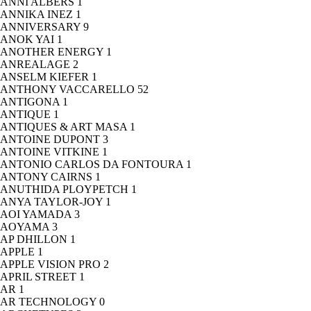
ANNI ALBERS
1
ANNIKA INEZ
1
ANNIVERSARY
9
ANOK YAI
1
ANOTHER ENERGY
1
ANREALAGE
2
ANSELM KIEFER
1
ANTHONY VACCARELLO
52
ANTIGONA
1
ANTIQUE
1
ANTIQUES & ART MASA
1
ANTOINE DUPONT
3
ANTOINE VITKINE
1
ANTONIO CARLOS DA FONTOURA
1
ANTONY CAIRNS
1
ANUTHIDA PLOYPETCH
1
ANYA TAYLOR-JOY
1
AOI YAMADA
3
AOYAMA
3
AP DHILLON
1
APPLE
1
APPLE VISION PRO
2
APRIL STREET
1
AR
1
AR TECHNOLOGY
0