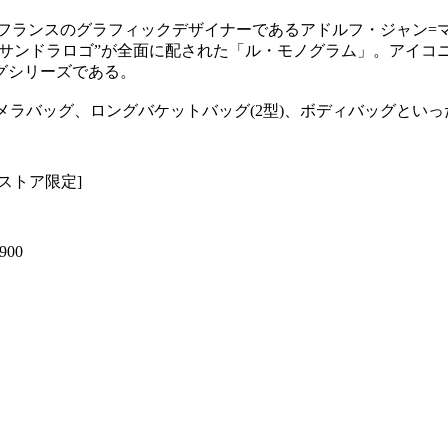
したフランスのグラフィックデザイナーであるアドルフ・ジャン=
カサンドラロゴ”が全面に配された「ル・モノグラム」。アイ
グシリーズである。
カメラバッグ、ロングバケットバッグ(2型)、ボディバッグとい
ラインストア限定]
900