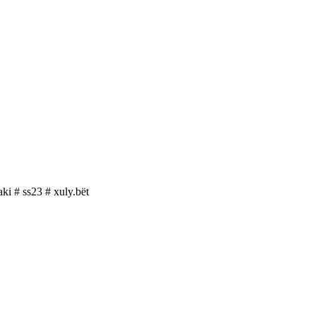
aki
# ss23
# xuly.bët