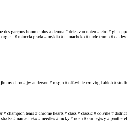
e des garçons homme plus
# demna
# dries van noten
# etro
# giuseppe
margiela
# miuccia prada
# mykita
# namacheko
# nude trump
# oakley
 jimmy choo
# jw anderson
# msgm
# off-white c/o virgil abloh
# studi
er
# champion tears
# chrome hearts
# class
# classic
# colville
# distric
cstocks
# namacheko
# needles
# nicky
# noah
# our legacy
# pantherel