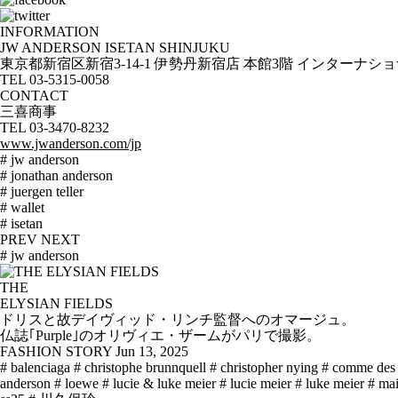
INFORMATION
JW ANDERSON ISETAN SHINJUKU
東京都新宿区新宿3-14-1 伊勢丹新宿店 本館3階 インターナ
TEL 03-5315-0058
CONTACT
三喜商事
TEL 03-3470-8232
www.jwanderson.com/jp
# jw anderson
# jonathan anderson
# juergen teller
# wallet
# isetan
PREV
NEXT
# jw anderson
THE
ELYSIAN FIELDS
ドリスと故デイヴィッド・リンチ監督へのオマージュ。
仏誌｢Purple｣のオリヴィエ・ザームがパリで撮影。
FASHION STORY
Jun 13, 2025
# balenciaga
# christophe brunnquell
# christopher nying
# comme des
anderson
# loewe
# lucie & luke meier
# lucie meier
# luke meier
# mai