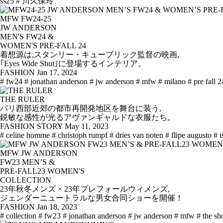
ss25
# 川久保玲
MFW FW24-25
JW ANDERSON
MEN'S FW24 &
WOMEN'S PRE-FALL 24
着想源は,スタンリー・キューブリック監督の映画,
｢Eyes Wide Shut｣に登場するインテリア。
FASHION
Jan 17, 2024
# fw24
# jonathan anderson
# jw anderson
# mfw
# milano
# pre fall 2
THE RULER
パリ西部近郊の都市再開発地区を舞台に装う,
鋭敏な感性が光るアヴァンギャルドな衣服たち。
FASHION STORY
May 11, 2023
# celine homme
# christoph rumpf
# dries van noten
# flipe augusto
# 
MFW JW ANDERSON
FW23 MEN’S &
PRE-FALL23 WOMEN'S
COLLECTION
23年秋冬メンズ × 23年プレフォールウィメンズ,
ジェンダーニュートラルな男女合同ショーを開催！
FASHION
Jan 18, 2023
# collection
# fw23
# jonathan anderson
# jw anderson
# mfw
# the sh