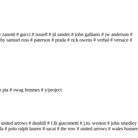
 zanotti
# gucci
# issue8
# jil sander
# john galliano
# jw anderson
#
 by samuel ross
# paterson
# prada
# rick owens
# verbal
# versace
#
o pia
# swag femmes
# y/project
t united arrows
# dunhill
# f.lli giacometti
# j.m. weston
# john smedley
la
# polo ralph lauren
# sacai
# the row
# united arrows
# wales bonner