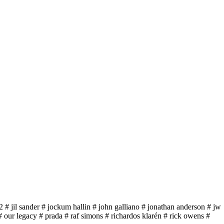
2
# jil sander
# jockum hallin
# john galliano
# jonathan anderson
# jw
# our legacy
# prada
# raf simons
# richardos klarén
# rick owens
#