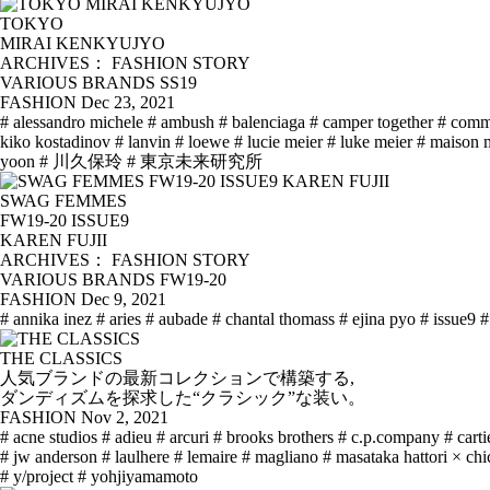
TOKYO
MIRAI KENKYUJYO
ARCHIVES： FASHION STORY
VARIOUS BRANDS SS19
FASHION
Dec 23, 2021
# alessandro michele
# ambush
# balenciaga
# camper together
# comm
kiko kostadinov
# lanvin
# loewe
# lucie meier
# luke meier
# maison 
yoon
# 川久保玲
# 東京未来研究所
SWAG FEMMES
FW19-20 ISSUE9
KAREN FUJII
ARCHIVES： FASHION STORY
VARIOUS BRANDS FW19-20
FASHION
Dec 9, 2021
# annika inez
# aries
# aubade
# chantal thomass
# ejina pyo
# issue9
#
THE CLASSICS
人気ブランドの最新コレクションで構築する,
ダンディズムを探求した“クラシック”な装い。
FASHION
Nov 2, 2021
# acne studios
# adieu
# arcuri
# brooks brothers
# c.p.company
# carti
# jw anderson
# laulhere
# lemaire
# magliano
# masataka hattori × chi
# y/project
# yohjiyamamoto