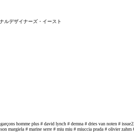
ショナルデザイナーズ・イースト
 garçons homme plus
# david lynch
# demna
# dries van noten
# issue2
son margiela
# marine serre
# miu miu
# miuccia prada
# olivier zahm