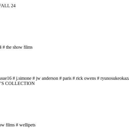
4
# the show films
issue16
# j.simone
# jw anderson
# paris
# rick owens
# ryunosukeokaz
ow films
# wellipets