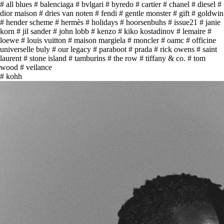
# all blues
# balenciaga
# bvlgari
# byredo
# cartier
# chanel
# diesel
#
dior maison
# dries van noten
# fendi
# gentle monster
# gift
# goldwin
# hender scheme
# hermès
# holidays
# hoorsenbuhs
# issue21
# janie
korn
# jil sander
# john lobb
# kenzo
# kiko kostadinov
# lemaire
#
loewe
# louis vuitton
# maison margiela
# moncler
# oamc
# officine
universelle buly
# our legacy
# paraboot
# prada
# rick owens
# saint
laurent
# stone island
# tamburins
# the row
# tiffany & co.
# tom
wood
# veilance
# kohh