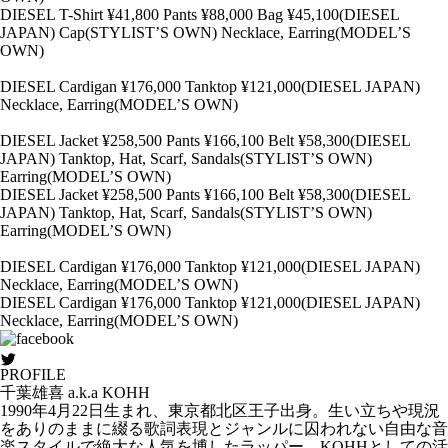
DIESEL T-Shirt ¥41,800 Pants ¥88,000 Bag ¥45,100(DIESEL
JAPAN) Cap(STYLIST’S OWN) Necklace, Earring(MODEL’S
OWN)
DIESEL Cardigan ¥176,000 Tanktop ¥121,000(DIESEL JAPAN)
Necklace, Earring(MODEL’S OWN)
DIESEL Jacket ¥258,500 Pants ¥166,100 Belt ¥58,300(DIESEL
JAPAN) Tanktop, Hat, Scarf, Sandals(STYLIST’S OWN)
Earring(MODEL’S OWN)
DIESEL Jacket ¥258,500 Pants ¥166,100 Belt ¥58,300(DIESEL
JAPAN) Tanktop, Hat, Scarf, Sandals(STYLIST’S OWN)
Earring(MODEL’S OWN)
DIESEL Cardigan ¥176,000 Tanktop ¥121,000(DIESEL JAPAN)
Necklace, Earring(MODEL’S OWN)
DIESEL Cardigan ¥176,000 Tanktop ¥121,000(DIESEL JAPAN)
Necklace, Earring(MODEL’S OWN)
PROFILE
千葉雄喜 a.k.a KOHH
1990年4月22日生まれ、東京都北区王子出身。生い立ちや現況
をありのままに綴る歌詞表現とジャンルに囚われない自由な音
楽スタイルで絶大な人気を博したラッパー、KOHHとしての活