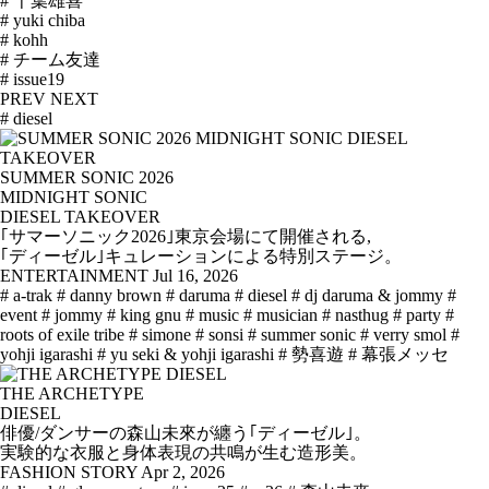
# 千葉雄喜
# yuki chiba
# kohh
# チーム友達
# issue19
PREV
NEXT
# diesel
SUMMER SONIC 2026
MIDNIGHT SONIC
DIESEL TAKEOVER
｢サマーソニック2026｣東京会場にて開催される,
｢ディーゼル｣キュレーションによる特別ステージ。
ENTERTAINMENT
Jul 16, 2026
# a-trak
# danny brown
# daruma
# diesel
# dj daruma & jommy
#
event
# jommy
# king gnu
# music
# musician
# nasthug
# party
#
roots of exile tribe
# simone
# sonsi
# summer sonic
# verry smol
#
yohji igarashi
# yu seki & yohji igarashi
# 勢喜遊
# 幕張メッセ
THE ARCHETYPE
DIESEL
俳優/ダンサーの森山未來が纏う｢ディーゼル｣。
実験的な衣服と身体表現の共鳴が生む造形美。
FASHION STORY
Apr 2, 2026