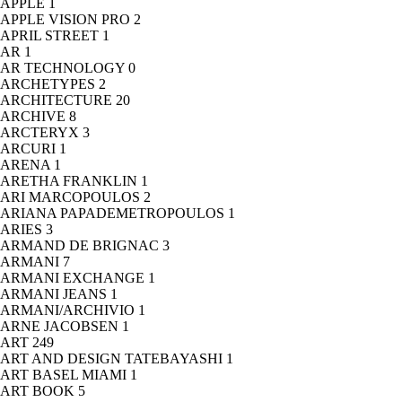
APPLE
1
APPLE VISION PRO
2
APRIL STREET
1
AR
1
AR TECHNOLOGY
0
ARCHETYPES
2
ARCHITECTURE
20
ARCHIVE
8
ARCTERYX
3
ARCURI
1
ARENA
1
ARETHA FRANKLIN
1
ARI MARCOPOULOS
2
ARIANA PAPADEMETROPOULOS
1
ARIES
3
ARMAND DE BRIGNAC
3
ARMANI
7
ARMANI EXCHANGE
1
ARMANI JEANS
1
ARMANI/ARCHIVIO
1
ARNE JACOBSEN
1
ART
249
ART AND DESIGN TATEBAYASHI
1
ART BASEL MIAMI
1
ART BOOK
5