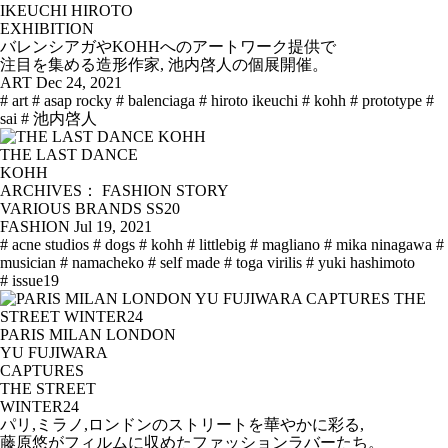
IKEUCHI HIROTO
EXHIBITION
バレンシアガやKOHHへのアートワーク提供で
注目を集める造形作家, 池内啓人の個展開催。
ART
Dec 24, 2021
# art
# asap rocky
# balenciaga
# hiroto ikeuchi
# kohh
# prototype
#
sai
# 池内啓人
THE LAST DANCE
KOHH
ARCHIVES： FASHION STORY
VARIOUS BRANDS SS20
FASHION
Jul 19, 2021
# acne studios
# dogs
# kohh
# littlebig
# magliano
# mika ninagawa
#
musician
# namacheko
# self made
# toga virilis
# yuki hashimoto
# issue19
PARIS MILAN LONDON
YU FUJIWARA
CAPTURES
THE STREET
WINTER24
パリ,ミラノ,ロンドンのストリートを華やかに彩る,
藤原悠がフィルムに収めたファッションラバーたち。