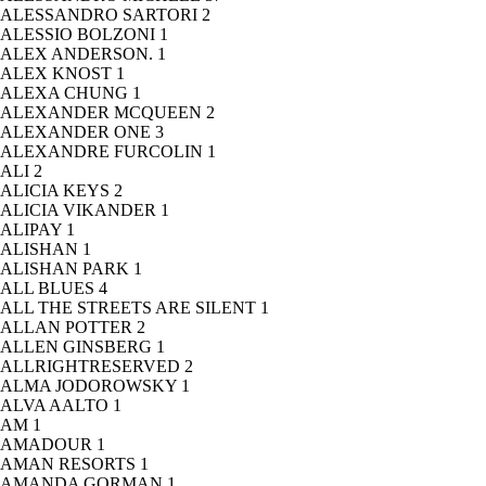
ALESSANDRO SARTORI
2
ALESSIO BOLZONI
1
ALEX ANDERSON.
1
ALEX KNOST
1
ALEXA CHUNG
1
ALEXANDER MCQUEEN
2
ALEXANDER ONE
3
ALEXANDRE FURCOLIN
1
ALI
2
ALICIA KEYS
2
ALICIA VIKANDER
1
ALIPAY
1
ALISHAN
1
ALISHAN PARK
1
ALL BLUES
4
ALL THE STREETS ARE SILENT
1
ALLAN POTTER
2
ALLEN GINSBERG
1
ALLRIGHTRESERVED
2
ALMA JODOROWSKY
1
ALVA AALTO
1
AM
1
AMADOUR
1
AMAN RESORTS
1
AMANDA GORMAN
1