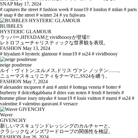
SNAP
May 17, 2024
# captures the street
# fashion week
# issue19
# london
# milan
# paris
# snap
# the street
# winter 24
# yu fujiwara
BUBBLES
HYSTERIC GLAMOUR
ラッパー,HIYADAMとvividboooyが登場!!
レトロフューチャリスティックな世界観を表現。
FASHION
May 13, 2024
# hiyadam
# hysteric glamour
# issue19
# ss24
# vividboooy
neige poudreuse
ルイ・ヴィトン,エルメス,ドリス ヴァン ノッテン……,
ニューマスキュリニティをテーマに,SS24を纏う。
FASHION
May 7, 2024
# alexander mcqueen
# ami
# amiri
# bottega veneta
# botter
#
burberry
# dolce&gabbana
# dries van noten
# fendi
# hermès
#
homme plisse issey miyake
# issue19
# louis vuitton
# marni
# ss24
#
valentine
# valentino garavani
# versace
Waver
GIVENCHY
新しいマスキュリンドレッシングのカルチャーと,
クラシックなメンズワードローブの関係性を検証。
FASHION
Apr 26, 2024