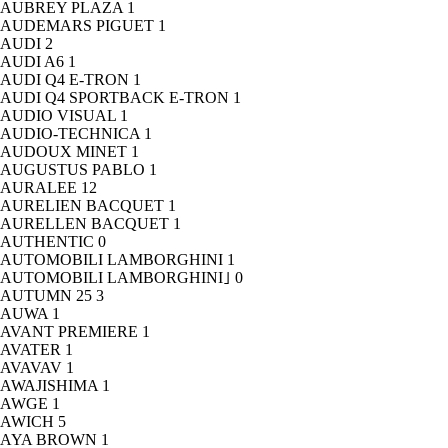
AUBREY PLAZA
1
AUDEMARS PIGUET
1
AUDI
2
AUDI A6
1
AUDI Q4 E-TRON
1
AUDI Q4 SPORTBACK E-TRON
1
AUDIO VISUAL
1
AUDIO-TECHNICA
1
AUDOUX MINET
1
AUGUSTUS PABLO
1
AURALEE
12
AURELIEN BACQUET
1
AURELLEN BACQUET
1
AUTHENTIC
0
AUTOMOBILI LAMBORGHINI
1
AUTOMOBILI LAMBORGHINI｣
0
AUTUMN 25
3
AUWA
1
AVANT PREMIERE
1
AVATER
1
AVAVAV
1
AWAJISHIMA
1
AWGE
1
AWICH
5
AYA BROWN
1