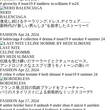
# givenchy
# issue19
# matthew m.williams
# ss24
NERD
BALENCIAGA
進化し続けるテーラリング,ドレス,デイウェア……。
新時代の“新しい男らしさ”を探求したストーリー!!
FASHION
Apr 24, 2024
# balenciaga
# collection
# demna
# issue19
# sneaker
# summer 24
LAST NITE
CELINE HOMME
BY HEDI SLIMANE
伝統を受け継いだテーラードとクチュールピース。
アンドロジナスなエスプリ漂うモノトーンの装い!!
FASHION
Apr 22, 2024
# celine
# celine homme
# hedi slimane
# issue19
# summer 24
BORDERLESS
フランス発,注目の気鋭ブランドをフィーチャー。
パリのスタイリストによる前衛的なミックスコーデ‼
FASHION
Apr 17, 2024
# ambre beylier force
# ambush
# ander zhou
# anicet
# aurelien
bacquet
# aurellen bacquet
# buthiaux
# celine breton
#