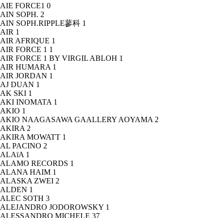
AIE FORCE1
0
AIN SOPH.
2
AIN SOPH.RIPPLE蓼科
1
AIR
1
AIR AFRIQUE
1
AIR FORCE 1
1
AIR FORCE 1 BY VIRGIL ABLOH
1
AIR HUMARA
1
AIR JORDAN
1
AJ DUAN
1
AK SKI
1
AKI INOMATA
1
AKIO
1
AKIO NAAGASAWA GAALLERY AOYAMA
2
AKIRA
2
AKIRA MOWATT
1
AL PACINO
2
ALAïA
1
ALAMO RECORDS
1
ALANA HAIM
1
ALASKA ZWEI
2
ALDEN
1
ALEC SOTH
3
ALEJANDRO JODOROWSKY
1
ALESSANDRO MICHELE
37