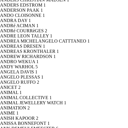
ANDERS EDSTROM
1
ANDERSON PAAK
1
ANDO CLOISONNE
1
ANDRA DAY
1
ANDRé ACIMAN
1
ANDRé COURRèGES
2
ANDRE LEON TALLEY
1
ANDREA MICHELANGELO CATTTANEO
1
ANDREAS DRESEN
1
ANDREAS KRONTHALER
1
ANDREW RICHARDSON
1
ANDRO WEKUA
1
ANDY WARHOL
5
ANGELA DAVIS
1
ANGELO PLESSAS
1
ANGELO RUFFO
2
ANICET
2
ANIMAL
1
ANIMAL COLLECTIVE
1
ANIMAL JEWELLERY WATCH
1
ANIMATION
2
ANIME
1
ANISH KAPOOR
2
ANISSA BONNEFONT
1