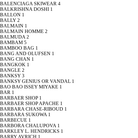
BALENCIAGA SKIWEAR
4
BALKRISHNA DOSHI
1
BALLON
1
BALLY
2
BALMAIN
1
BALMAIN HOMME
2
BALMUDA
2
BAMBAM
5
BAMBOO BAG
1
BANG AND OLUFSEN
1
BANG CHAN
1
BANGKOK
1
BANGLE
2
BANKSY
3
BANKSY GENIUS OR VANDAL
1
BAO BAO ISSEY MIYAKE
1
BAR
1
BARBAER SHOP
1
BARBAER SHOP APACHE
1
BARBARA CHASE-RIBOUD
1
BARBARA SUKOWA
1
BARBECUE
1
BARBORA CHALUPOVA
1
BARKLEY L. HENDRICKS
1
BARRY AVRICH
1