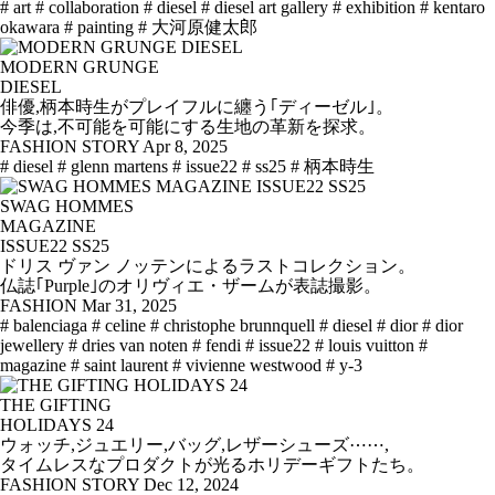
# art
# collaboration
# diesel
# diesel art gallery
# exhibition
# kentaro
okawara
# painting
# 大河原健太郎
MODERN GRUNGE
DIESEL
俳優,柄本時生がプレイフルに纏う｢ディーゼル｣。
今季は,不可能を可能にする生地の革新を探求。
FASHION STORY
Apr 8, 2025
# diesel
# glenn martens
# issue22
# ss25
# 柄本時生
SWAG HOMMES
MAGAZINE
ISSUE22 SS25
ドリス ヴァン ノッテンによるラストコレクション。
仏誌｢Purple｣のオリヴィエ・ザームが表誌撮影。
FASHION
Mar 31, 2025
# balenciaga
# celine
# christophe brunnquell
# diesel
# dior
# dior
jewellery
# dries van noten
# fendi
# issue22
# louis vuitton
#
magazine
# saint laurent
# vivienne westwood
# y-3
THE GIFTING
HOLIDAYS 24
ウォッチ,ジュエリー,バッグ,レザーシューズ⋯⋯,
タイムレスなプロダクトが光るホリデーギフトたち。
FASHION STORY
Dec 12, 2024