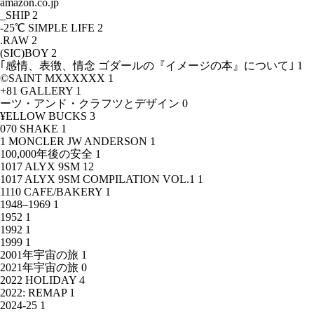
amazon.co.jp
_SHIP
2
-25℃ SIMPLE LIFE
2
.RAW
2
(SIC)BOY
2
｢感情、表徴、情念 ゴダールの『イメージの本』について｣
1
©SAINT MXXXXXX
1
+81 GALLERY
1
ーツ・アンド・クラフツとデザイン
0
¥ELLOW BUCKS
3
070 SHAKE
1
1 MONCLER JW ANDERSON
1
100,000年後の安全
1
1017 ALYX 9SM
12
1017 ALYX 9SM COMPILATION VOL.1
1
1110 CAFE/BAKERY
1
1948–1969
1
1952
1
1992
1
1999
1
2001年宇宙の旅
1
2021年宇宙の旅
0
2022 HOLIDAY
4
2022: REMAP
1
2024-25
1