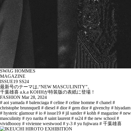
SWAG HOMMES
MAGAZINE
ISSUE19 SS24
最新号のテーマは,“NEW MASCULINITY”。
千葉雄喜 a.k.a KOHHが特装版の表紙に登場！
FASHION
Mar 28, 2024
# aoi yamada
# balenciaga
# celine
# celine homme
# chanel
#
christophe brunnquell
# diesel
# dior
# gem dior
# givenchy
# hiyadam
# hysteric glamour
# io
# issue19
# jil sander
# kohh
# magazine
# new
masculinity
# ryo narita
# saint laurent
# ss24
# the new school
#
vividboooy
# vivienne westwood
# y-3
# yu fujiwara
# 千葉雄喜