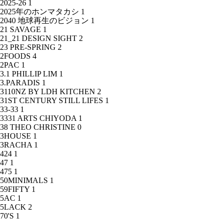
2025-26
1
2025年のホンマタカシ
1
2040 地球再生のビジョン
1
21 SAVAGE
1
21_21 DESIGN SIGHT
2
23 PRE-SPRING
2
2FOODS
4
2PAC
1
3.1 PHILLIP LIM
1
3.PARADIS
1
3110NZ BY LDH KITCHEN
2
31ST CENTURY STILL LIFES
1
33-33
1
3331 ARTS CHIYODA
1
38 THEO CHRISTINE
0
3HOUSE
1
3RACHA
1
424
1
47
1
475
1
50MINIMALS
1
59FIFTY
1
5AC
1
5LACK
2
70'S
1