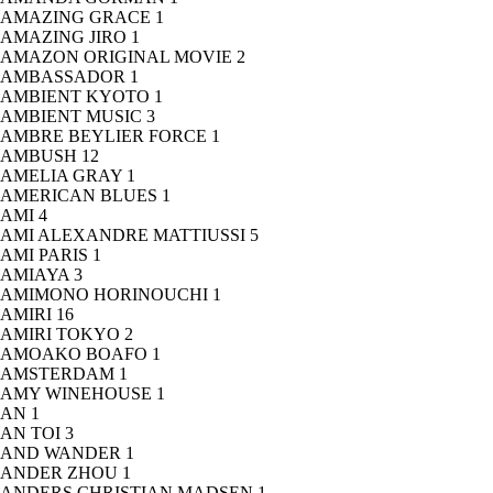
AMAZING GRACE
1
AMAZING JIRO
1
AMAZON ORIGINAL MOVIE
2
AMBASSADOR
1
AMBIENT KYOTO
1
AMBIENT MUSIC
3
AMBRE BEYLIER FORCE
1
AMBUSH
12
AMELIA GRAY
1
AMERICAN BLUES
1
AMI
4
AMI ALEXANDRE MATTIUSSI
5
AMI PARIS
1
AMIAYA
3
AMIMONO HORINOUCHI
1
AMIRI
16
AMIRI TOKYO
2
AMOAKO BOAFO
1
AMSTERDAM
1
AMY WINEHOUSE
1
AN
1
AN TOI
3
AND WANDER
1
ANDER ZHOU
1
ANDERS CHRISTIAN MADSEN
1