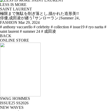
LESS IS MORE
SAINT LAURENT
極限まで無駄を削ぎ落とし,描かれた造形美!!
俳優,成田凌が纏う｢サンローラン｣Summer 24。
FASHION
Mar 29, 2024
# anthony vaccarello
# celebrity
# collection
# issue19
# ryo narita
#
saint laurent
# summer 24
# 成田凌
BACK
ONLINE STORE
SWAG HOMMES
ISSUE25 SS2026
NEW WAVES