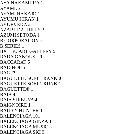
AYA NAKAMURA
1
AYAME
2
AYAMI NAKAJO
1
AYUMU HIRAN
1
AYURVEDA
2
AZABUDAI HILLS
2
AZUMI SETODA
1
B CORPORATION
2
B SERIES
1
BA-TSU ART GALLERY
5
BABA GANOUSH
1
BACCARAT
5
BAD HOP
5
BAG
79
BAGUETTE SOFT TRANK
0
BAGUETTE SOFT TRUNK
1
BAGUETTE®
1
BAIA
4
BAIA SHIBUYA
4
BAIGNOIRE
1
BAILEY HUNTER
1
BALENCIAGA
101
BALENCIAGA GINZA
1
BALENCIAGA MUSIC
3
BALENCIAGA SKI
0