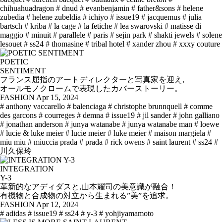
chihuahuadragon
# dnud
# evanbenjamin
# father&sons
# helene
zubedia
# helene zubeldia
# ichiyo
# issue19
# jacquemus
# julia
bartsch
# kriba
# la cage
# la fetiche
# lea swarovski
# matisse di
maggio
# minuit
# parallele
# paris
# sejin park
# shakti jewels
# solene
lesouet
# ss24
# thomasine
# tribal hotel
# xander zhou
# xxxy couture
POETIC
SENTIMENT
フランス屈指のアートディレクターと写真家を迎え,
オールモノクロームで表現したカバーストーリー。
FASHION
Apr 15, 2024
# anthony vaccarello
# balenciaga
# christophe brunnquell
# comme
des garcons
# courreges
# demna
# issue19
# jil sander
# john galliano
# jonathan anderson
# junya watanabe
# junya watanabe man
# loewe
# lucie & luke meier
# lucie meier
# luke meier
# maison margiela
#
miu miu
# miuccia prada
# prada
# rick owens
# saint laurent
# ss24
#
川久保玲
INTEGRATION
Y-3
革新的なアディダスと,山本耀司の美意識が融合！
有機物と合成物の対立から生まれる”美”を追求。
FASHION
Apr 12, 2024
# adidas
# issue19
# ss24
# y-3
# yohjiyamamoto