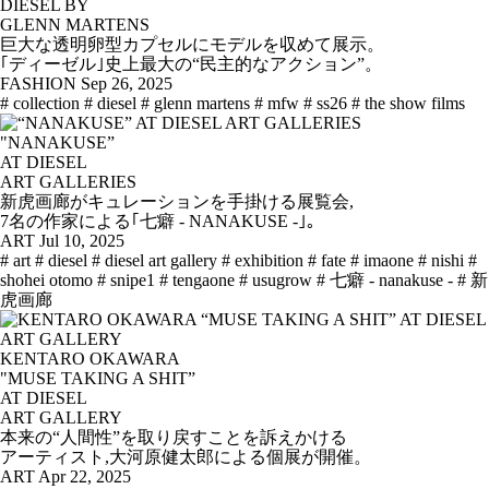
DIESEL BY
GLENN MARTENS
巨大な透明卵型カプセルにモデルを収めて展示。
｢ディーゼル｣史上最大の“民主的なアクション”。
FASHION
Sep 26, 2025
# collection
# diesel
# glenn martens
# mfw
# ss26
# the show films
"NANAKUSE”
AT DIESEL
ART GALLERIES
新虎画廊がキュレーションを手掛ける展覧会,
7名の作家による｢七癖 - NANAKUSE -｣。
ART
Jul 10, 2025
# art
# diesel
# diesel art gallery
# exhibition
# fate
# imaone
# nishi
#
shohei otomo
# snipe1
# tengaone
# usugrow
# 七癖 - nanakuse -
# 新
虎画廊
KENTARO OKAWARA
"MUSE TAKING A SHIT”
AT DIESEL
ART GALLERY
本来の“人間性”を取り戻すことを訴えかける
アーティスト,大河原健太郎による個展が開催。
ART
Apr 22, 2025