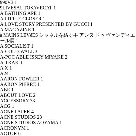
990V3
1
9LIVESAUTOSAVECAT
1
A BATHING APE
1
A LITTLE CLOSER
1
A LOVE STORY PRESENTED BY GUCCI
1
A MAGAZINE
1
à MAINS LEVéES シャネルを紡ぐ手 アンヌ ドゥ ヴァンディエ
ール展
1
A SOCIALIST
1
A-COLD-WALL
3
A-POC ABLE ISSEY MIYAKE
2
A-TRAK
1
A|X
1
A24
1
AARON FOWLER
1
AARON PIERRE
1
ABE
1
ABOUT LOVE
2
ACCESSORY
33
ACG
1
ACNE PAPER
4
ACNE STUDIOS
23
ACNE STUDIOS AOYAMA
1
ACRONYM
1
ACTOR
6