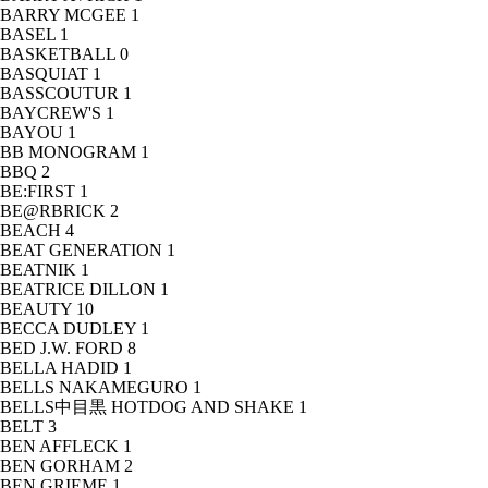
BARRY MCGEE
1
BASEL
1
BASKETBALL
0
BASQUIAT
1
BASSCOUTUR
1
BAYCREW'S
1
BAYOU
1
BB MONOGRAM
1
BBQ
2
BE:FIRST
1
BE@RBRICK
2
BEACH
4
BEAT GENERATION
1
BEATNIK
1
BEATRICE DILLON
1
BEAUTY
10
BECCA DUDLEY
1
BED J.W. FORD
8
BELLA HADID
1
BELLS NAKAMEGURO
1
BELLS中目黒 HOTDOG AND SHAKE
1
BELT
3
BEN AFFLECK
1
BEN GORHAM
2
BEN GRIEME
1