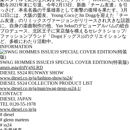
動を2021年末に引退。今年2月13日、新曲「チーム友達」を引
っさげ、本名名義の千葉雄喜として衝撃の復帰を果たす。3月
12日には、大阪の盟友、Young CocoとJin Doggを迎えた「チー
ム友達」のリミックスヴァージョンがリリースされ大きな話題
に。自身の楽曲制作の他、Yan Sekuのデビューアルバムの総合
プロデュース、北区王子に実店舗を構えるセレクトショップ/
ファッションブランド「Dogs(ドッグス)｣のクリエイションな
ど、多岐にわたり活動中。
INFORMATION
SWAG HOMMES ISSUE19 SPECIAL COVER EDITION(特装版)
amzn.asia/d/dVgSLRD
DIESEL SS24 RUNWAY SHOW
www.diesel.co.jp/ja/fashion-show/ss24/
DIESEL SS24 COLLECTION PRODUCT LIST
www.diesel.co.jp/ja/man/swag-tieup-ss24-1/
CONTACT
DIESEL JAPAN
TEL 0120-55-1978
www.diesel.co.jp/ja
# diesel
# glenn martens
# ss24