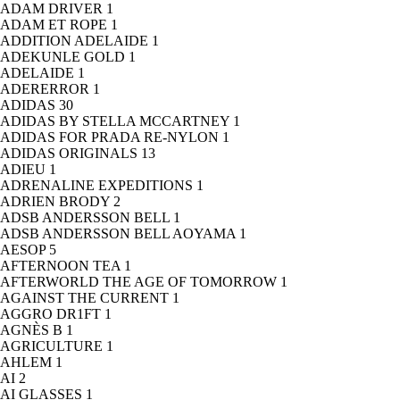
ADAM DRIVER
1
ADAM ET ROPE
1
ADDITION ADELAIDE
1
ADEKUNLE GOLD
1
ADELAIDE
1
ADERERROR
1
ADIDAS
30
ADIDAS BY STELLA MCCARTNEY
1
ADIDAS FOR PRADA RE-NYLON
1
ADIDAS ORIGINALS
13
ADIEU
1
ADRENALINE EXPEDITIONS
1
ADRIEN BRODY
2
ADSB ANDERSSON BELL
1
ADSB ANDERSSON BELL AOYAMA
1
AESOP
5
AFTERNOON TEA
1
AFTERWORLD THE AGE OF TOMORROW
1
AGAINST THE CURRENT
1
AGGRO DR1FT
1
AGNÈS B
1
AGRICULTURE
1
AHLEM
1
AI
2
AI GLASSES
1