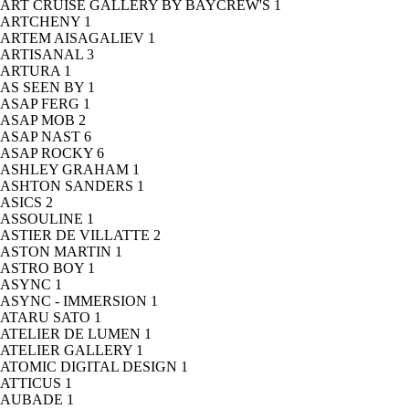
ART CRUISE GALLERY BY BAYCREW'S
1
ARTCHENY
1
ARTEM AISAGALIEV
1
ARTISANAL
3
ARTURA
1
AS SEEN BY
1
ASAP FERG
1
ASAP MOB
2
ASAP NAST
6
ASAP ROCKY
6
ASHLEY GRAHAM
1
ASHTON SANDERS
1
ASICS
2
ASSOULINE
1
ASTIER DE VILLATTE
2
ASTON MARTIN
1
ASTRO BOY
1
ASYNC
1
ASYNC - IMMERSION
1
ATARU SATO
1
ATELIER DE LUMEN
1
ATELIER GALLERY
1
ATOMIC DIGITAL DESIGN
1
ATTICUS
1
AUBADE
1