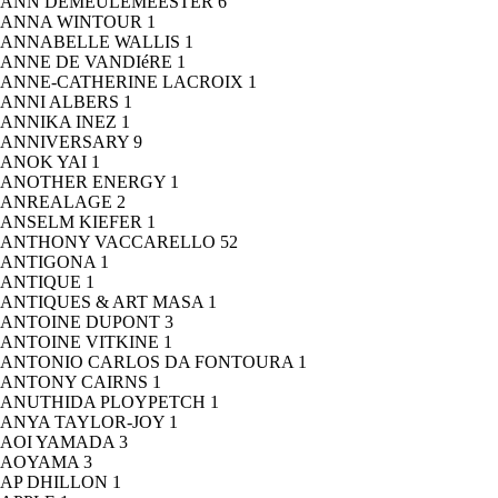
ANN DEMEULEMEESTER
6
ANNA WINTOUR
1
ANNABELLE WALLIS
1
ANNE DE VANDIéRE
1
ANNE-CATHERINE LACROIX
1
ANNI ALBERS
1
ANNIKA INEZ
1
ANNIVERSARY
9
ANOK YAI
1
ANOTHER ENERGY
1
ANREALAGE
2
ANSELM KIEFER
1
ANTHONY VACCARELLO
52
ANTIGONA
1
ANTIQUE
1
ANTIQUES & ART MASA
1
ANTOINE DUPONT
3
ANTOINE VITKINE
1
ANTONIO CARLOS DA FONTOURA
1
ANTONY CAIRNS
1
ANUTHIDA PLOYPETCH
1
ANYA TAYLOR-JOY
1
AOI YAMADA
3
AOYAMA
3
AP DHILLON
1