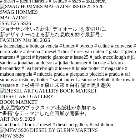
# diesel
# glenn martens
# issue25
# ss26
# 森山未來
SWAG HOMMES
MAGAZINE
ISSUE25 SS26
ジョナサン率いる新生｢ディオール｣を皮切りに,
新デザイナーによる新たな息吹を紡ぐ最新号。
FASHION
Mar 30, 2026
# balenciaga
# bottega veneta
# botter
# byredo
# celine
# converse
#
dario vitale
# demna
# diesel
# dior
# dries van noten
# g-star
# glenn
martens
# gucci
# hysteric glamour
# issue25
# jack mccollough
# jil
sander
# jonathan anderson
# julian klausner
# lacoste
# lazaro
hernandez
# lisi herrebrugh
# loewe
# louise trotter
# magazine
#
maison margiela
# miuccia prada
# pierpaolo piccioli
# prada
# raf
simons
# rushemy botter
# saint laurent
# simone bellotti
# the row
#
versace
# 上杉柊平
# 森山未來
# 白石 聖
# 黒川想矢
DIESEL ART GALLERY
BOOK MARKET
東京屈指のブックストア/出版社が参加する,
“書籍”をテーマにした企画展が開催中。
ART
Feb 9, 2026
# art book
# book
# diesel
# diesel art gallery
# exhibition
MFW SS26