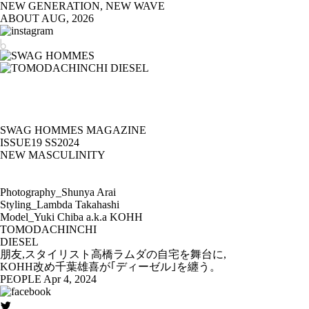
NEW GENERATION, NEW WAVE
ABOUT
AUG, 2026
SWAG HOMMES MAGAZINE
ISSUE19 SS2024
NEW MASCULINITY
Photography_Shunya Arai
Styling_Lambda Takahashi
Model_Yuki Chiba a.k.a KOHH
TOMODACHINCHI
DIESEL
朋友,スタイリスト高橋ラムダの自宅を舞台に,
KOHH改め千葉雄喜が｢ディーゼル｣を纏う。
PEOPLE
Apr 4, 2024