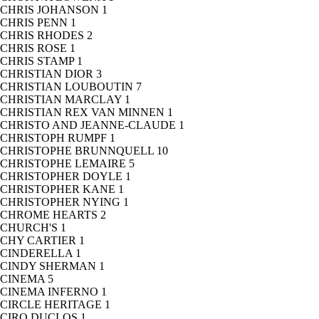
CHRIS JOHANSON
1
CHRIS PENN
1
CHRIS RHODES
2
CHRIS ROSE
1
CHRIS STAMP
1
CHRISTIAN DIOR
3
CHRISTIAN LOUBOUTIN
7
CHRISTIAN MARCLAY
1
CHRISTIAN REX VAN MINNEN
1
CHRISTO AND JEANNE-CLAUDE
1
CHRISTOPH RUMPF
1
CHRISTOPHE BRUNNQUELL
10
CHRISTOPHE LEMAIRE
5
CHRISTOPHER DOYLE
1
CHRISTOPHER KANE
1
CHRISTOPHER NYING
1
CHROME HEARTS
2
CHURCH'S
1
CHY CARTIER
1
CINDERELLA
1
CINDY SHERMAN
1
CINEMA
5
CINEMA INFERNO
1
CIRCLE HERITAGE
1
CIRO DUCLOS
1