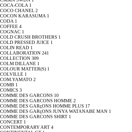
COCA-COLA
1
COCO CHANEL
2
COCON KARASUMA
1
CODA
1
COFFEE
4
COGNAC
1
COLD CRUSH BROTHERS
1
COLD PRESSED JUICE
1
COLIN READ
1
COLLABORATION
241
COLLECTION
309
COLM DILLANE
1
COLOUR MATTER(S)
1
COLVILLE
1
COM.YAMATO
2
COMB
1
COMICS
3
COMME DES GARCONS
10
COMME DES GARCONS HOMME
2
COMME DES GARçONS HOMME PLUS
17
COMME DES GARçONS JUNYA WATANABE MAN
1
COMME DES GARCONS SHIRT
1
CONCERT
1
CONTEMPORARY ART
4