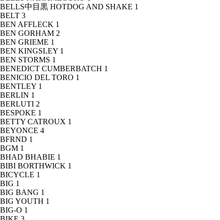
BELLS中目黒 HOTDOG AND SHAKE
1
BELT
3
BEN AFFLECK
1
BEN GORHAM
2
BEN GRIEME
1
BEN KINGSLEY
1
BEN STORMS
1
BENEDICT CUMBERBATCH
1
BENICIO DEL TORO
1
BENTLEY
1
BERLIN
1
BERLUTI
2
BESPOKE
1
BETTY CATROUX
1
BEYONCE
4
BFRND
1
BGM
1
BHAD BHABIE
1
BIBI BORTHWICK
1
BICYCLE
1
BIG
1
BIG BANG
1
BIG YOUTH
1
BIG-O
1
BIKE
3