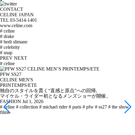
CONTACT
CELINE JAPAN
TEL 03-5414-1401
www.celine.com
# celine
# drake
# hedi slimane
# celebrity
# snap
PREV
NEXT
# celine
PFW SS27
CELINE MEN'S
PRINTEMPS/ETE
独自のスタイルを貫く“直感と原点”への回帰,
マイケル・ライダー初となるメンズショーが開催。
FASHION
Jul 1, 2026
# celine
# collection
# michael rider
# paris
# pfw
# ss27
# the show
films