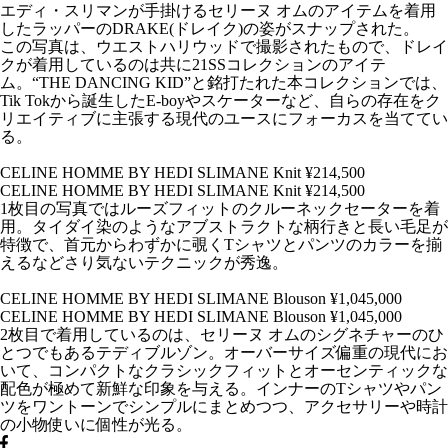
エディ・スリマンが手掛けるセリーヌ オムのアイテムを着用
したラッパーのDRAKE(ドレイク)の姿がスナップされた。
この写真は、ウエストハリウッドで撮影されたもので、ドレイ
クが着用しているのは共に
21SSコレクションのアイテ
ム。“THE DANCING KID”と銘打たれた本コレクションでは、
Tik Tokから誕生したE-boyやスケーターなど、自らの存在をク
リエイティブに主張する現代のユースにフォーカスを当ててい
る。
CELINE HOMME BY HEDI SLIMANE Knit ¥214,500
CELINE HOMME BY HEDI SLIMANE Knit ¥214,500
1枚目の写真ではルーズフィットのクルーネックセーターを着
用。タイダイ染のようなアブストラクトな柄行きと長い毛足が
特徴で、首元からわずかに覗くTシャツとパンツのカラーを揃
えるなどさり気ないテクニックが秀逸。
CELINE HOMME BY HEDI SLIMANE Blouson ¥1,045,000
CELINE HOMME BY HEDI SLIMANE Blouson ¥1,045,000
2枚目で着用しているのは、セリーヌ オムのシグネチャーのひ
とつでもあるテディブルゾン。オーバーサイズ偏重の現代にお
いて、コンパクトなクラシックフィットとオーセンティックな
配色が極めて新鮮な印象を与える。インナーのTシャツやパン
ツをワントーンでシンプルにまとめつつ、アクセサリーや時計
の小物使いに個性が光る。