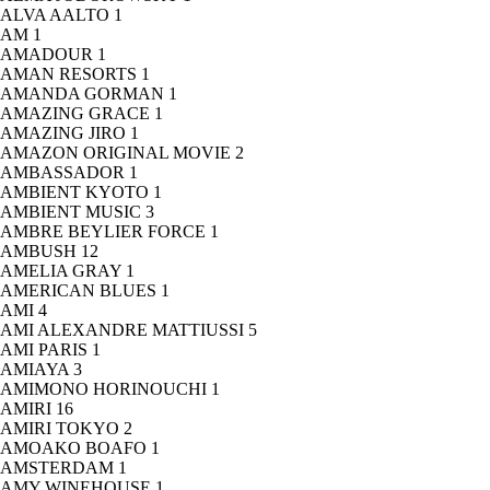
ALVA AALTO
1
AM
1
AMADOUR
1
AMAN RESORTS
1
AMANDA GORMAN
1
AMAZING GRACE
1
AMAZING JIRO
1
AMAZON ORIGINAL MOVIE
2
AMBASSADOR
1
AMBIENT KYOTO
1
AMBIENT MUSIC
3
AMBRE BEYLIER FORCE
1
AMBUSH
12
AMELIA GRAY
1
AMERICAN BLUES
1
AMI
4
AMI ALEXANDRE MATTIUSSI
5
AMI PARIS
1
AMIAYA
3
AMIMONO HORINOUCHI
1
AMIRI
16
AMIRI TOKYO
2
AMOAKO BOAFO
1
AMSTERDAM
1
AMY WINEHOUSE
1