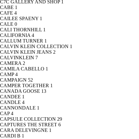
C7C GALLERY AND SHOP
1
CABE
1
CAFE
4
CAILEE SPAENY
1
CALE
0
CALI THORNHILL
1
CALIFORNIA
4
CALLUM TURNER
1
CALVIN KLEIN COLLECTION
1
CALVIN KLEIN JEANS
2
CALVINKLEIN
7
CAMERA
2
CAMILA CABELLO
1
CAMP
4
CAMPAIGN
52
CAMPER TOGETHER
1
CANADA GOOSE
13
CANDEE
1
CANDLE
4
CANNONDALE
1
CAP
4
CAPSULE COLLECTION
29
CAPTURES THE STREET
6
CARA DELEVINGNE
1
CARDI B
1