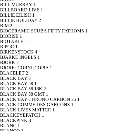
BILL MURRAY
1
BILLBOARD LIVE
1
BILLIE EILISH
1
BILLIE HOLIDAY
2
BIM
2
BIOCERAMIC SCUBA FIFTY FATHOMS
1
BIORISE
1
BIOTABLE.
1
BIPOC
1
BIRKENSTOCK
4
BJARKE INGELS
1
BJORK
2
BJORK: CORNUCOPIA
1
BLACELET
2
BLACK BAY
8
BLACK BAY 58
1
BLACK BAY 58 18K
2
BLACK BAY 58 GMT
1
BLACK BAY CHRONO CARBON 25
1
BLACK COMME DES GARÇONS
1
BLACK LIVES MATTER
1
BLACKEYEPATCH
1
BLACKPINK
3
BLANC
1
BLANCO
1