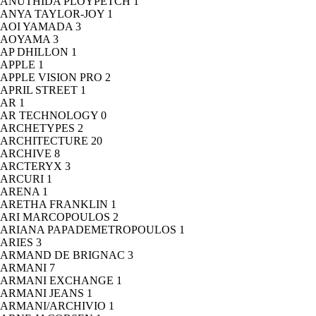
ANUTHIDA PLOYPETCH
1
ANYA TAYLOR-JOY
1
AOI YAMADA
3
AOYAMA
3
AP DHILLON
1
APPLE
1
APPLE VISION PRO
2
APRIL STREET
1
AR
1
AR TECHNOLOGY
0
ARCHETYPES
2
ARCHITECTURE
20
ARCHIVE
8
ARCTERYX
3
ARCURI
1
ARENA
1
ARETHA FRANKLIN
1
ARI MARCOPOULOS
2
ARIANA PAPADEMETROPOULOS
1
ARIES
3
ARMAND DE BRIGNAC
3
ARMANI
7
ARMANI EXCHANGE
1
ARMANI JEANS
1
ARMANI/ARCHIVIO
1