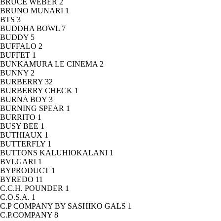
BRUCE WEBER
2
BRUNO MUNARI
1
BTS
3
BUDDHA BOWL
7
BUDDY
5
BUFFALO
2
BUFFET
1
BUNKAMURA LE CINEMA
2
BUNNY
2
BURBERRY
32
BURBERRY CHECK
1
BURNA BOY
3
BURNING SPEAR
1
BURRITO
1
BUSY BEE
1
BUTHIAUX
1
BUTTERFLY
1
BUTTONS KALUHIOKALANI
1
BVLGARI
1
BYPRODUCT
1
BYREDO
11
C.C.H. POUNDER
1
C.O.S.A.
1
C.P COMPANY BY SASHIKO GALS
1
C.P.COMPANY
8