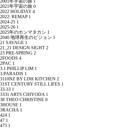
2001年宇宙の旅
1
2021年宇宙の旅
0
2022 HOLIDAY
4
2022: REMAP
1
2024-25
1
2025-26
1
2025年のホンマタカシ
1
2040 地球再生のビジョン
1
21 SAVAGE
1
21_21 DESIGN SIGHT
2
23 PRE-SPRING
2
2FOODS
4
2PAC
1
3.1 PHILLIP LIM
1
3.PARADIS
1
3110NZ BY LDH KITCHEN
2
31ST CENTURY STILL LIFES
1
33-33
1
3331 ARTS CHIYODA
1
38 THEO CHRISTINE
0
3HOUSE
1
3RACHA
1
424
1
47
1
475
1