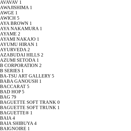
AVAVAV
1
AWAJISHIMA
1
AWGE
1
AWICH
5
AYA BROWN
1
AYA NAKAMURA
1
AYAME
2
AYAMI NAKAJO
1
AYUMU HIRAN
1
AYURVEDA
2
AZABUDAI HILLS
2
AZUMI SETODA
1
B CORPORATION
2
B SERIES
1
BA-TSU ART GALLERY
5
BABA GANOUSH
1
BACCARAT
5
BAD HOP
5
BAG
79
BAGUETTE SOFT TRANK
0
BAGUETTE SOFT TRUNK
1
BAGUETTE®
1
BAIA
4
BAIA SHIBUYA
4
BAIGNOIRE
1