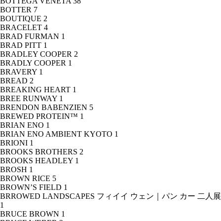
BOTTEGA VENETA
38
BOTTER
7
BOUTIQUE
2
BRACELET
4
BRAD FURMAN
1
BRAD PITT
1
BRADLEY COOPER
2
BRADLY COOPER
1
BRAVERY
1
BREAD
2
BREAKING HEART
1
BREE RUNWAY
1
BRENDON BABENZIEN
5
BREWED PROTEIN™
1
BRIAN ENO
1
BRIAN ENO AMBIENT KYOTO
1
BRIONI
1
BROOKS BROTHERS
2
BROOKS HEADLEY
1
BROSH
1
BROWN RICE
5
BROWN’S FIELD
1
BRROWED LANDSCAPES フィイイ ウェン｜パン カー 二人展
1
BRUCE BROWN
1