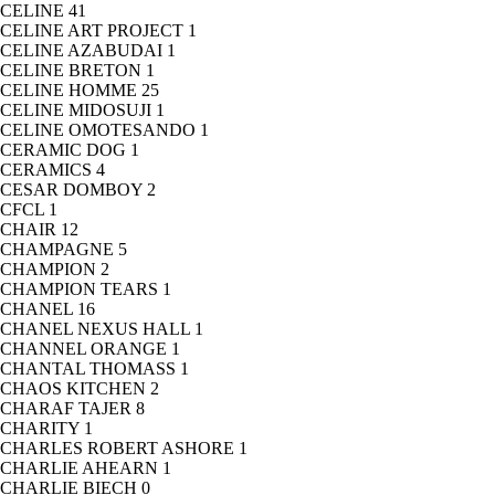
CELINE
41
CELINE ART PROJECT
1
CELINE AZABUDAI
1
CELINE BRETON
1
CELINE HOMME
25
CELINE MIDOSUJI
1
CELINE OMOTESANDO
1
CERAMIC DOG
1
CERAMICS
4
CESAR DOMBOY
2
CFCL
1
CHAIR
12
CHAMPAGNE
5
CHAMPION
2
CHAMPION TEARS
1
CHANEL
16
CHANEL NEXUS HALL
1
CHANNEL ORANGE
1
CHANTAL THOMASS
1
CHAOS KITCHEN
2
CHARAF TAJER
8
CHARITY
1
CHARLES ROBERT ASHORE
1
CHARLIE AHEARN
1
CHARLIE BIECH
0