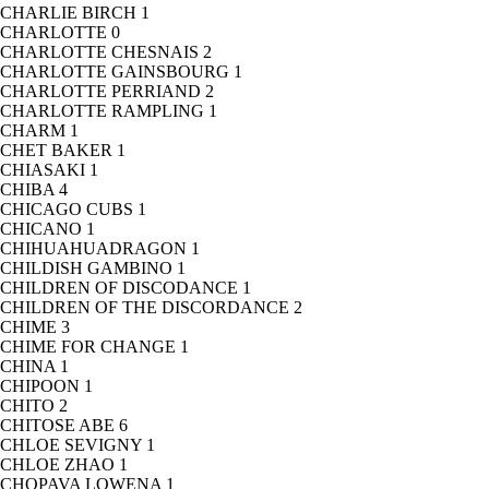
CHARLIE BIRCH
1
CHARLOTTE
0
CHARLOTTE CHESNAIS
2
CHARLOTTE GAINSBOURG
1
CHARLOTTE PERRIAND
2
CHARLOTTE RAMPLING
1
CHARM
1
CHET BAKER
1
CHIASAKI
1
CHIBA
4
CHICAGO CUBS
1
CHICANO
1
CHIHUAHUADRAGON
1
CHILDISH GAMBINO
1
CHILDREN OF DISCODANCE
1
CHILDREN OF THE DISCORDANCE
2
CHIME
3
CHIME FOR CHANGE
1
CHINA
1
CHIPOON
1
CHITO
2
CHITOSE ABE
6
CHLOE SEVIGNY
1
CHLOE ZHAO
1
CHOPAVA LOWENA
1