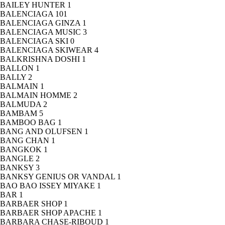
BAILEY HUNTER
1
BALENCIAGA
101
BALENCIAGA GINZA
1
BALENCIAGA MUSIC
3
BALENCIAGA SKI
0
BALENCIAGA SKIWEAR
4
BALKRISHNA DOSHI
1
BALLON
1
BALLY
2
BALMAIN
1
BALMAIN HOMME
2
BALMUDA
2
BAMBAM
5
BAMBOO BAG
1
BANG AND OLUFSEN
1
BANG CHAN
1
BANGKOK
1
BANGLE
2
BANKSY
3
BANKSY GENIUS OR VANDAL
1
BAO BAO ISSEY MIYAKE
1
BAR
1
BARBAER SHOP
1
BARBAER SHOP APACHE
1
BARBARA CHASE-RIBOUD
1