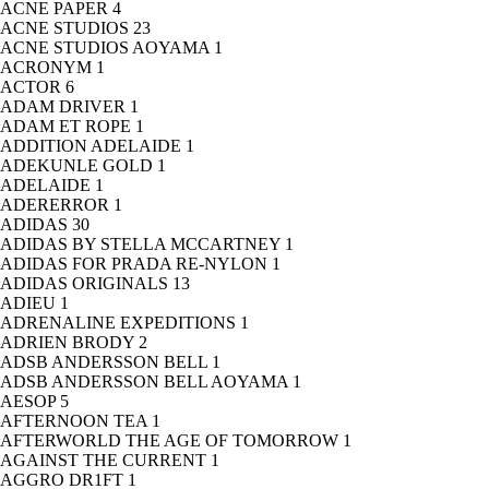
ACNE PAPER
4
ACNE STUDIOS
23
ACNE STUDIOS AOYAMA
1
ACRONYM
1
ACTOR
6
ADAM DRIVER
1
ADAM ET ROPE
1
ADDITION ADELAIDE
1
ADEKUNLE GOLD
1
ADELAIDE
1
ADERERROR
1
ADIDAS
30
ADIDAS BY STELLA MCCARTNEY
1
ADIDAS FOR PRADA RE-NYLON
1
ADIDAS ORIGINALS
13
ADIEU
1
ADRENALINE EXPEDITIONS
1
ADRIEN BRODY
2
ADSB ANDERSSON BELL
1
ADSB ANDERSSON BELL AOYAMA
1
AESOP
5
AFTERNOON TEA
1
AFTERWORLD THE AGE OF TOMORROW
1
AGAINST THE CURRENT
1
AGGRO DR1FT
1