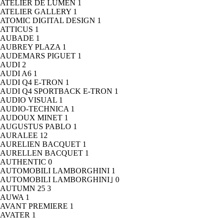
ATELIER DE LUMEN
1
ATELIER GALLERY
1
ATOMIC DIGITAL DESIGN
1
ATTICUS
1
AUBADE
1
AUBREY PLAZA
1
AUDEMARS PIGUET
1
AUDI
2
AUDI A6
1
AUDI Q4 E-TRON
1
AUDI Q4 SPORTBACK E-TRON
1
AUDIO VISUAL
1
AUDIO-TECHNICA
1
AUDOUX MINET
1
AUGUSTUS PABLO
1
AURALEE
12
AURELIEN BACQUET
1
AURELLEN BACQUET
1
AUTHENTIC
0
AUTOMOBILI LAMBORGHINI
1
AUTOMOBILI LAMBORGHINI｣
0
AUTUMN 25
3
AUWA
1
AVANT PREMIERE
1
AVATER
1