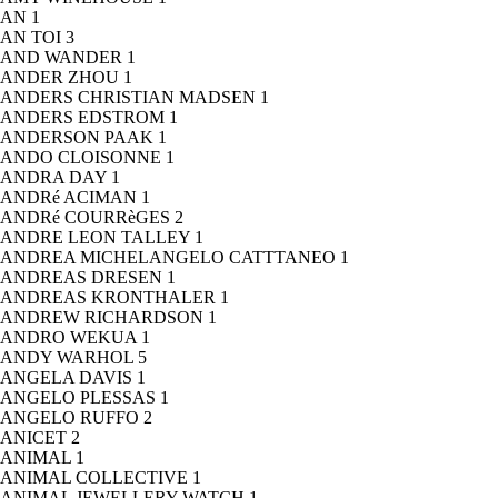
AN
1
AN TOI
3
AND WANDER
1
ANDER ZHOU
1
ANDERS CHRISTIAN MADSEN
1
ANDERS EDSTROM
1
ANDERSON PAAK
1
ANDO CLOISONNE
1
ANDRA DAY
1
ANDRé ACIMAN
1
ANDRé COURRèGES
2
ANDRE LEON TALLEY
1
ANDREA MICHELANGELO CATTTANEO
1
ANDREAS DRESEN
1
ANDREAS KRONTHALER
1
ANDREW RICHARDSON
1
ANDRO WEKUA
1
ANDY WARHOL
5
ANGELA DAVIS
1
ANGELO PLESSAS
1
ANGELO RUFFO
2
ANICET
2
ANIMAL
1
ANIMAL COLLECTIVE
1
ANIMAL JEWELLERY WATCH
1