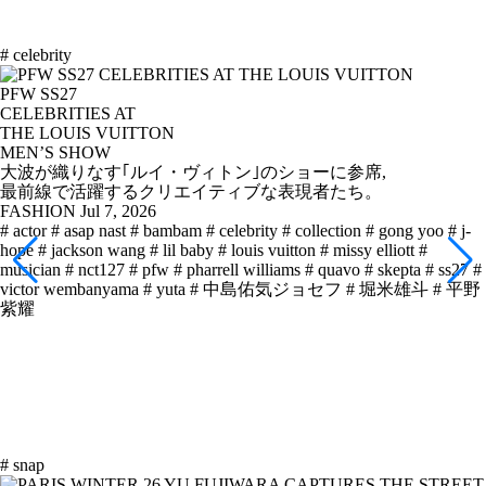
# celebrity
PFW SS27
CELEBRITIES AT
THE LOUIS VUITTON
MEN’S SHOW
大波が織りなす｢ルイ・ヴィトン｣のショーに参席,
最前線で活躍するクリエイティブな表現者たち。
FASHION
Jul 7, 2026
# actor
# asap nast
# bambam
# celebrity
# collection
# gong yoo
# j-
hope
# jackson wang
# lil baby
# louis vuitton
# missy elliott
#
musician
# nct127
# pfw
# pharrell williams
# quavo
# skepta
# ss27
#
victor wembanyama
# yuta
# 中島佑気ジョセフ
# 堀米雄斗
# 平野
紫耀
# snap