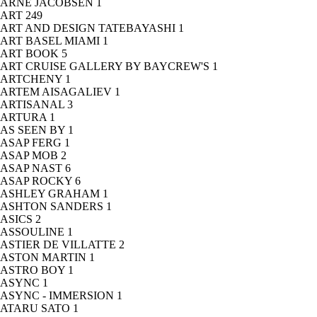
ARNE JACOBSEN
1
ART
249
ART AND DESIGN TATEBAYASHI
1
ART BASEL MIAMI
1
ART BOOK
5
ART CRUISE GALLERY BY BAYCREW'S
1
ARTCHENY
1
ARTEM AISAGALIEV
1
ARTISANAL
3
ARTURA
1
AS SEEN BY
1
ASAP FERG
1
ASAP MOB
2
ASAP NAST
6
ASAP ROCKY
6
ASHLEY GRAHAM
1
ASHTON SANDERS
1
ASICS
2
ASSOULINE
1
ASTIER DE VILLATTE
2
ASTON MARTIN
1
ASTRO BOY
1
ASYNC
1
ASYNC - IMMERSION
1
ATARU SATO
1