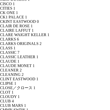
CISCO
1
CITIES
1
CK ONE
1
CK1 PALACE
1
CKINT EASTWOOD
0
CLAIR DE ROSE
1
CLAIRE LAFFUT
1
CLARE WAIGHT KELLER
1
CLARKS
6
CLARKS ORIGINALS
2
CLASS
1
CLASSIC
7
CLASSIC LEATHER
1
CLAUDE
1
CLAUDE MONET
1
CLEANER
2
CLEANING
2
CLINT EASTWOOD
1
CLIPSE
1
CLOSE／クロース
1
CLOT
1
CLOUDY
1
CLUB
4
CLUB MARS
1
CMMN SWDN
1