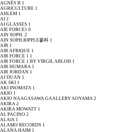
AGNÈS B
1
AGRICULTURE
1
AHLEM
1
AI
2
AI GLASSES
1
AIE FORCE1
0
AIN SOPH.
2
AIN SOPH.RIPPLE蓼科
1
AIR
1
AIR AFRIQUE
1
AIR FORCE 1
1
AIR FORCE 1 BY VIRGIL ABLOH
1
AIR HUMARA
1
AIR JORDAN
1
AJ DUAN
1
AK SKI
1
AKI INOMATA
1
AKIO
1
AKIO NAAGASAWA GAALLERY AOYAMA
2
AKIRA
2
AKIRA MOWATT
1
AL PACINO
2
ALAïA
1
ALAMO RECORDS
1
ALANA HAIM
1