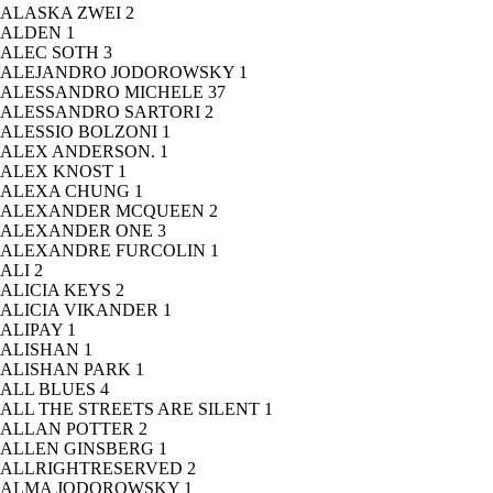
ALASKA ZWEI
2
ALDEN
1
ALEC SOTH
3
ALEJANDRO JODOROWSKY
1
ALESSANDRO MICHELE
37
ALESSANDRO SARTORI
2
ALESSIO BOLZONI
1
ALEX ANDERSON.
1
ALEX KNOST
1
ALEXA CHUNG
1
ALEXANDER MCQUEEN
2
ALEXANDER ONE
3
ALEXANDRE FURCOLIN
1
ALI
2
ALICIA KEYS
2
ALICIA VIKANDER
1
ALIPAY
1
ALISHAN
1
ALISHAN PARK
1
ALL BLUES
4
ALL THE STREETS ARE SILENT
1
ALLAN POTTER
2
ALLEN GINSBERG
1
ALLRIGHTRESERVED
2
ALMA JODOROWSKY
1