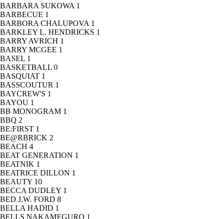
BARBARA SUKOWA
1
BARBECUE
1
BARBORA CHALUPOVA
1
BARKLEY L. HENDRICKS
1
BARRY AVRICH
1
BARRY MCGEE
1
BASEL
1
BASKETBALL
0
BASQUIAT
1
BASSCOUTUR
1
BAYCREW'S
1
BAYOU
1
BB MONOGRAM
1
BBQ
2
BE:FIRST
1
BE@RBRICK
2
BEACH
4
BEAT GENERATION
1
BEATNIK
1
BEATRICE DILLON
1
BEAUTY
10
BECCA DUDLEY
1
BED J.W. FORD
8
BELLA HADID
1
BELLS NAKAMEGURO
1