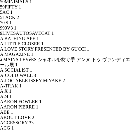
50MINIMALS
1
59FIFTY
1
5AC
1
5LACK
2
70'S
1
990V3
1
9LIVESAUTOSAVECAT
1
A BATHING APE
1
A LITTLE CLOSER
1
A LOVE STORY PRESENTED BY GUCCI
1
A MAGAZINE
1
à MAINS LEVéES シャネルを紡ぐ手 アンヌ ドゥ ヴァンディエ
ール展
1
A SOCIALIST
1
A-COLD-WALL
3
A-POC ABLE ISSEY MIYAKE
2
A-TRAK
1
A|X
1
A24
1
AARON FOWLER
1
AARON PIERRE
1
ABE
1
ABOUT LOVE
2
ACCESSORY
33
ACG
1