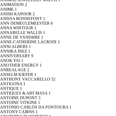
ANIMATION
2
ANIME
1
ANISH KAPOOR
2
ANISSA BONNEFONT
1
ANN DEMEULEMEESTER
6
ANNA WINTOUR
1
ANNABELLE WALLIS
1
ANNE DE VANDIéRE
1
ANNE-CATHERINE LACROIX
1
ANNI ALBERS
1
ANNIKA INEZ
1
ANNIVERSARY
9
ANOK YAI
1
ANOTHER ENERGY
1
ANREALAGE
2
ANSELM KIEFER
1
ANTHONY VACCARELLO
52
ANTIGONA
1
ANTIQUE
1
ANTIQUES & ART MASA
1
ANTOINE DUPONT
3
ANTOINE VITKINE
1
ANTONIO CARLOS DA FONTOURA
1
ANTONY CAIRNS
1