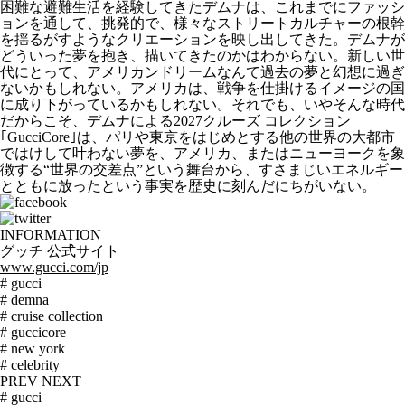
困難な避難生活を経験してきたデムナは、これまでにファッシ
ョンを通して、挑発的で、様々なストリートカルチャーの根幹
を揺るがすようなクリエーションを映し出してきた。デムナが
どういった夢を抱き、描いてきたのかはわからない。新しい世
代にとって、アメリカンドリームなんて過去の夢と幻想に過ぎ
ないかもしれない。アメリカは、戦争を仕掛けるイメージの国
に成り下がっているかもしれない。それでも、いやそんな時代
だからこそ、デムナによる2027クルーズ コレクション
｢GucciCore｣は、パリや東京をはじめとする他の世界の大都市
ではけして叶わない夢を、アメリカ、またはニューヨークを象
徴する“世界の交差点”という舞台から、すさまじいエネルギー
とともに放ったという事実を歴史に刻んだにちがいない。
INFORMATION
グッチ 公式サイト
www.gucci.com/jp
# gucci
# demna
# cruise collection
# guccicore
# new york
# celebrity
PREV
NEXT
# gucci