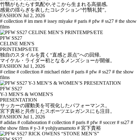
竹翳がもたらす気配や,そこから生まれる高揚感,
感覚の揺らぎを表したコレクション“竹翳礼賛”。
FASHION
Jul 2, 2026
# collection
# im men
# issey miyake
# paris
# pfw
# ss27
# the show
films
PFW SS27
CELINE MEN'S
PRINTEMPS/ETE
独自のスタイルを貫く“直感と原点”への回帰,
マイケル・ライダー初となるメンズショーが開催。
FASHION
Jul 1, 2026
# celine
# collection
# michael rider
# paris
# pfw
# ss27
# the show
films
PFW SS27
Y-3 MEN'S & WOMEN'S
PRESENTATION
サッカーの躍動美を可視化したパフォーマンス。
宮下貴裕と共作したスポーツエレガンスにも注目。
FASHION
Jul 1, 2026
# adidas
# collaboration
# collection
# paris
# pfw
# soccer
# ss27
#
the show films
# y-3
# yohjiyamamoto
# 宮下貴裕
PFW SS27