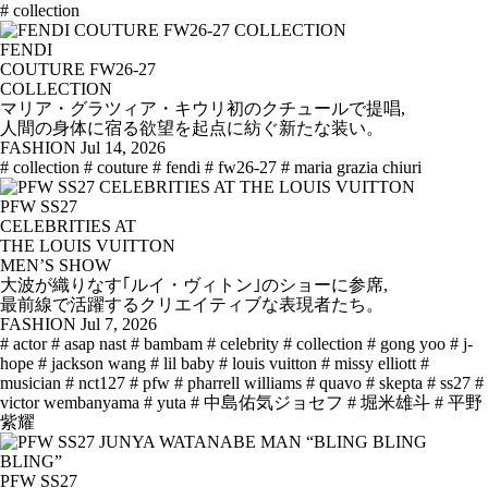
# collection
FENDI
COUTURE FW26-27
COLLECTION
マリア・グラツィア・キウリ初のクチュールで提唱,
人間の身体に宿る欲望を起点に紡ぐ新たな装い。
FASHION
Jul 14, 2026
# collection
# couture
# fendi
# fw26-27
# maria grazia chiuri
PFW SS27
CELEBRITIES AT
THE LOUIS VUITTON
MEN’S SHOW
大波が織りなす｢ルイ・ヴィトン｣のショーに参席,
最前線で活躍するクリエイティブな表現者たち。
FASHION
Jul 7, 2026
# actor
# asap nast
# bambam
# celebrity
# collection
# gong yoo
# j-
hope
# jackson wang
# lil baby
# louis vuitton
# missy elliott
#
musician
# nct127
# pfw
# pharrell williams
# quavo
# skepta
# ss27
#
victor wembanyama
# yuta
# 中島佑気ジョセフ
# 堀米雄斗
# 平野
紫耀
PFW SS27