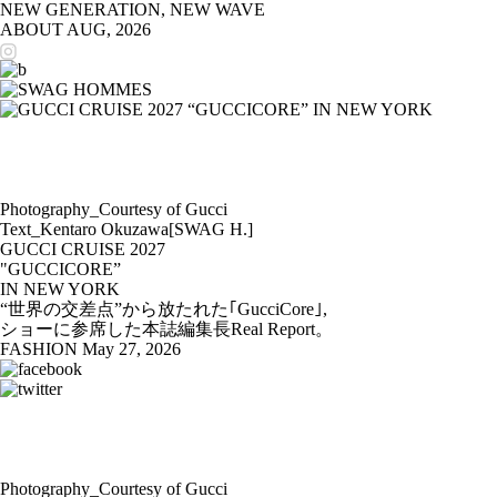
NEW GENERATION, NEW WAVE
ABOUT
AUG, 2026
Photography_Courtesy of Gucci
Text_Kentaro Okuzawa[SWAG H.]
GUCCI CRUISE 2027
"GUCCICORE”
IN NEW YORK
“世界の交差点”から放たれた｢GucciCore｣,
ショーに参席した本誌編集長Real Report。
FASHION
May 27, 2026
Photography_Courtesy of Gucci