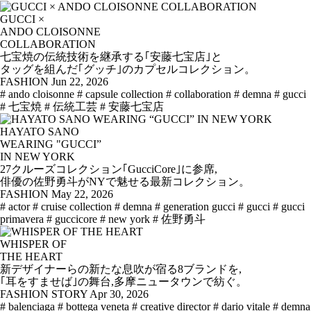
GUCCI ×
ANDO CLOISONNE
COLLABORATION
七宝焼の伝統技術を継承する｢安藤七宝店｣と
タッグを組んだ｢グッチ｣のカプセルコレクション。
FASHION
Jun 22, 2026
# ando cloisonne
# capsule collection
# collaboration
# demna
# gucci
# 七宝焼
# 伝統工芸
# 安藤七宝店
HAYATO SANO
WEARING "GUCCI”
IN NEW YORK
27クルーズコレクション｢GucciCore｣に参席,
俳優の佐野勇斗がNYで魅せる最新コレクション。
FASHION
May 22, 2026
# actor
# cruise collection
# demna
# generation gucci
# gucci
# gucci
primavera
# guccicore
# new york
# 佐野勇斗
WHISPER OF
THE HEART
新デザイナーらの新たな息吹が宿る8ブランドを,
｢耳をすませば｣の舞台,多摩ニュータウンで紡ぐ。
FASHION STORY
Apr 30, 2026
# balenciaga
# bottega veneta
# creative director
# dario vitale
# demna