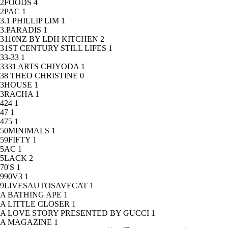
2FOODS
4
2PAC
1
3.1 PHILLIP LIM
1
3.PARADIS
1
3110NZ BY LDH KITCHEN
2
31ST CENTURY STILL LIFES
1
33-33
1
3331 ARTS CHIYODA
1
38 THEO CHRISTINE
0
3HOUSE
1
3RACHA
1
424
1
47
1
475
1
50MINIMALS
1
59FIFTY
1
5AC
1
5LACK
2
70'S
1
990V3
1
9LIVESAUTOSAVECAT
1
A BATHING APE
1
A LITTLE CLOSER
1
A LOVE STORY PRESENTED BY GUCCI
1
A MAGAZINE
1