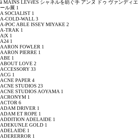
à MAINS LEVéES シャネルを紡ぐ手 アンヌ ドゥ ヴァンディエ
ール展
1
A SOCIALIST
1
A-COLD-WALL
3
A-POC ABLE ISSEY MIYAKE
2
A-TRAK
1
A|X
1
A24
1
AARON FOWLER
1
AARON PIERRE
1
ABE
1
ABOUT LOVE
2
ACCESSORY
33
ACG
1
ACNE PAPER
4
ACNE STUDIOS
23
ACNE STUDIOS AOYAMA
1
ACRONYM
1
ACTOR
6
ADAM DRIVER
1
ADAM ET ROPE
1
ADDITION ADELAIDE
1
ADEKUNLE GOLD
1
ADELAIDE
1
ADERERROR
1