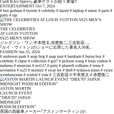
Cardi B,Ice Spiceら,豪華ゲストが続々来場!!
ENTERTAINMENT
Oct 7, 2024
# ben gorham
# byredo
# celebrity
# dazed
# hiphop
# music
# paris
#
party
# rap
THE CELEBRITIES
AT LOUIS VUITTON
SS25 MEN'S SHOW
ジャクソン・ワン,中本悠太,赤楚衛二,三吉彩花…,
｢ルイ・ヴィトン｣のショーに出席した著名人50名。
FASHION
Jun 25, 2024
# anderson paak
# asap ferg
# asap nast
# bambam
# burna boy
#
celebrity
# clipse
# collection
# got7
# jackson wang
# louis vuitton
#
maluma
# musician
# nct127
# paris
# pharrell williams
# rema
#
seventeen
# ss25
# stormzy
# swae lee
# the8
# tyshawn jones
# victor
wembanyama
# wizkid
# yuta
# 三吉彩花
# 中本悠太
# 赤楚衛二
ASTON MARTIN
LAUNCH EVENT
"DBX707 JAPAN
MIDNIGHT
PODIUM EDITION”
英国の高級車メーカー｢アストンマーティン｣が,