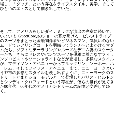
場し、「グッチ」という存在をライフスタイル、美学、そして
ひとつのエトスとして描き出していた。
そして、アメリカらしいダイナミックな演出の序章に続いて、
いよいよ｢GucciCore｣のショーの幕が明ける。ピンストライプ
のスーツをまとった金融関係者やビジネスマン、気負いのない
ムードでシアリングコートを羽織ってランチへと出かけるマダ
ムたち、ソフトなテーラリングやルーズなデニム姿のスケータ
ーたち、さらにドレスやパンツスーツを優雅に着こなすフィラ
ンソロピストやソーシャライトなどが登場し、多様なスタイル
が、マディソン・アベニューからブルックリン、ソーホー、ハ
ーレム、そしてフィフス・アベニューまで、ニューヨークとい
う都市の多彩なスタイルを映し出すように、ニューヨークのス
トリートとまたショーモデルとして登場したパリス・ヒルトン
とシンディ・クロフォードという存在が、僕らの世代が見てき
た90年代、00年代のアメリカンドリームの記憶と交差してゆ
く。