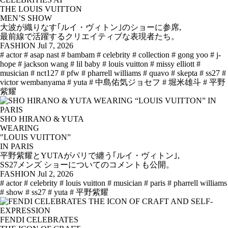
THE LOUIS VUITTON
MEN’S SHOW
大波が織りなす｢ルイ・ヴィトン｣のショーに参席,
最前線で活躍するクリエイティブな表現者たち。
FASHION
Jul 7, 2026
# actor
# asap nast
# bambam
# celebrity
# collection
# gong yoo
# j-
hope
# jackson wang
# lil baby
# louis vuitton
# missy elliott
#
musician
# nct127
# pfw
# pharrell williams
# quavo
# skepta
# ss27
#
victor wembanyama
# yuta
# 中島佑気ジョセフ
# 堀米雄斗
# 平野
紫耀
SHO HIRANO & YUTA
WEARING
"LOUIS VUITTON”
IN PARIS
平野紫耀とYUTAがパリで纏う｢ルイ・ヴィトン｣,
SS27メンズ ショーについてのコメントも公開。
FASHION
Jul 2, 2026
# actor
# celebrity
# louis vuitton
# musician
# paris
# pharrell williams
# show
# ss27
# yuta
# 平野紫耀
FENDI CELEBRATES