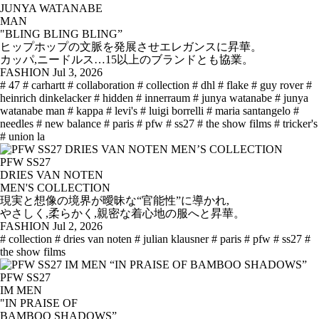
JUNYA WATANABE
MAN
"BLING BLING BLING”
ヒップホップの文脈を発展させエレガンスに昇華。
カッパ,ニードルス…15以上のブランドとも協業。
FASHION
Jul 3, 2026
# 47
# carhartt
# collaboration
# collection
# dhl
# flake
# guy rover
#
heinrich dinkelacker
# hidden
# innerraum
# junya watanabe
# junya
watanabe man
# kappa
# levi's
# luigi borrelli
# maria santangelo
#
needles
# new balance
# paris
# pfw
# ss27
# the show films
# tricker's
# union la
PFW SS27
DRIES VAN NOTEN
MEN'S COLLECTION
現実と想像の境界が曖昧な“官能性”に導かれ,
やさしく,柔らかく,親密な着心地の服へと昇華。
FASHION
Jul 2, 2026
# collection
# dries van noten
# julian klausner
# paris
# pfw
# ss27
#
the show films
PFW SS27
IM MEN
"IN PRAISE OF
BAMBOO SHADOWS”