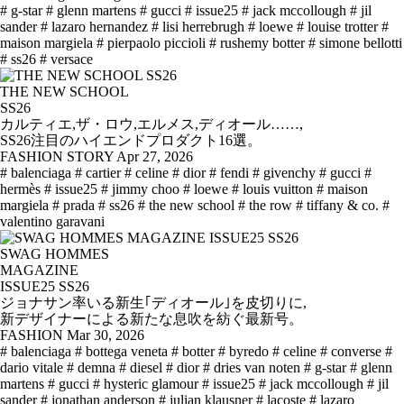
# g-star
# glenn martens
# gucci
# issue25
# jack mccollough
# jil
sander
# lazaro hernandez
# lisi herrebrugh
# loewe
# louise trotter
#
maison margiela
# pierpaolo piccioli
# rushemy botter
# simone bellotti
# ss26
# versace
THE NEW SCHOOL
SS26
カルティエ,ザ・ロウ,エルメス,ディオール……,
SS26注目のハイエンドプロダクト16選。
FASHION STORY
Apr 27, 2026
# balenciaga
# cartier
# celine
# dior
# fendi
# givenchy
# gucci
#
hermès
# issue25
# jimmy choo
# loewe
# louis vuitton
# maison
margiela
# prada
# ss26
# the new school
# the row
# tiffany & co.
#
valentino garavani
SWAG HOMMES
MAGAZINE
ISSUE25 SS26
ジョナサン率いる新生｢ディオール｣を皮切りに,
新デザイナーによる新たな息吹を紡ぐ最新号。
FASHION
Mar 30, 2026
# balenciaga
# bottega veneta
# botter
# byredo
# celine
# converse
#
dario vitale
# demna
# diesel
# dior
# dries van noten
# g-star
# glenn
martens
# gucci
# hysteric glamour
# issue25
# jack mccollough
# jil
sander
# jonathan anderson
# julian klausner
# lacoste
# lazaro