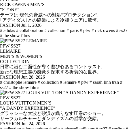
RICK OWENS MEN’S
"STONE”
テーマは,現代の脅威への対処“プロテクション”,
｢アディダス｣との協業による冷却ウェアに驚愕。
FASHION
Jul 1, 2026
# adidas
# collaboration
# collection
# paris
# pfw
# rick owens
# ss27
# the show films
PFW SS27
LEMAIRE
MEN’S & WOMEN’S
COLLECTION
日常に潜む二面性が導く遊び心あるコントラスト,
新たな理想主義の感覚を探求する折衷的な世界。
FASHION
Jun 28, 2026
# christophe lemaire
# collection
# lemaire
# pfw
# sarah-linh tran
#
ss27
# the show films
PFW SS27
LOUIS VUITTON MEN’S
"A DANDY EXPERIENCE”
グラッシーな大波と砂浜が織りなす圧巻のショー。
サーフカルチャーとダンディズムの哲学が交錯。
FASHION
Jun 24, 2026
# collection
# louis vuitton
# pfw
# pharrell williams
# ss27
# surfing
#