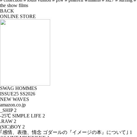
the show films
BACK
ONLINE STORE
SWAG HOMMES
ISSUE25 SS2026
NEW WAVES
amazon.co.jp
_SHIP
2
-25℃ SIMPLE LIFE
2
.RAW
2
(SIC)BOY
2
｢感情、表徴、情念 ゴダールの『イメージの本』について｣
1