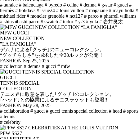
# auralee
# balenciaga
# byredo
# celine
# demna
# g-star
# gucci
#
hermès
# holidays
# issue24
# louis vuitton
# magazine
# mayu hotta
#
michael rider
# moncler grenoble
# nct127
# parco
# pharrell williams
# shinsaibashi parco
# swatch
# tudor
# y-3
# yuta
# 岩井良太
MFW GUCCI
NEW COLLECTION
"LA FAMIGLIA”
デムナによる｢グッチ｣のニューコレクション。
“グッチらしさ”を探求した全38ルックが公開！
FASHION
Sep 25, 2025
# collection
# demna
# gucci
# mfw
GUCCI
TENNIS SPECIAL
COLLECTION
テニス界に敬意を表した｢グッチ｣のコレクション。
｢ヘッド｣との協業によるテニスラケットも登場!!
FASHION
May 28, 2025
# collaboration
# gucci
# gucci tennis special collection
# head
# sports
# tennis
# celebrity
PFW SS27
CELEBRITIES AT