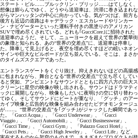
ステート・ビル……ブルックリン・ブリッジ……はてしなく、
想像は膨らんでゆく。どうやら送迎車は、渋滞に巻き込まれな
がらマンハッタンの中心に向かっている。気がつけば、前方も
後方も近辺の道路はキャデラック・エスカレードやリンカー
ン・ナビゲーターといった運転手付きの黒塗りのアメリカン
SUVで埋め尽くされている。どれも｢GucciCore｣に招待された
送迎車のようだ。そして、ニューヨークを超えて世界の繁華街
の象徴と知られる、あの“世界の交差点”に、送迎車は停車し
た。降車して見上げると、夜空を埋め尽くすほどの眩いネオン
サインや巨大なビルボードが立ち並んでいる。そこは、まさか
のタイムズスクエアであった。
エントランスゲートをくぐり抜け、抑えきれないほどの高揚感
に包まれながら、舞台となる“世界の交差点”で立ち尽くしてい
ると突如、アンビエントなサウンドとともに四方八方の巨大ス
クリーンに星空の映像が映し出される。サウンドはドラマティ
ックに展開しながら、映像もしだいに夜明けの空に切り替わっ
てゆく。そしてサウンドにビートが重なり、「グッチ」のアー
カイブ映像と広告的な映像を組み合わせたビデオモンタージュ
が……。“世界の交差点”を｢グッチ｣がジャックした瞬間であっ
た。「Gucci Acqua」、「Gucci Underwear」、「Gucci
Viaggio」、「Gucci Automobili」、「Gucci Businesswear」、
「Gucci Time」、「Gucci Gym」、「Palazzo Gucci Hotel」、
「Gucci Pets」、「Gucci High Jewelry」、「Gucci Life」など、
実在するものから架空のものまで、さまざまなプロダクトが登