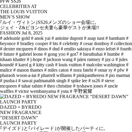
PFW SS26
CELEBRITIES AT
THE LOUIS VUITTON
MEN’S SHOW
｢ルイ・ヴィトン｣SS26メンズのショー会場に,
ジェイ・Z&ビヨンセ夫妻ら豪華ゲストが来場!!
FASHION
Jul 8, 2025
# adekunle gold
# anok yai
# antoine dupont
# asap nast
# bambam
#
beyonce
# bradley cooper
# bts
# celebrity
# cesar domboy
# collection
# dexter mcqueen
# dinos
# dnd
# emilio sakraya
# enzo lefort
# fourth
# future
# gabriel leone
# gong yoo
# got7
# hieuthuhai
# humbe
#
ishaan khatter
# j-hope
# jackson wang
# jalen ramsey
# jay-z
# jules
koundé
# karol g
# kitty cash
# louis vuitton
# malcolm washington
#
malice
# mason thames
# miles caton
# nora fatehi
# omar sy
# pfw
#
pharaoh woon-a-tai
# pharrell williams
# pinkpantheress
# pio marmai
# pusha-t
# sawai padmanabh singh
# spike lee
# ss26
# steve
mcqueen
# tahar rahim
# theo christine
# tyshawn jones
# uncle
waffles
# victor wembanyama
# yuta
# 平野紫耀
DAZED × BYREDO
NEW FRAGRANCE
"DESERT DAWN”
LAUNCH PARTY
｢デイズド｣と｢バイレード｣が開催したパーティに,