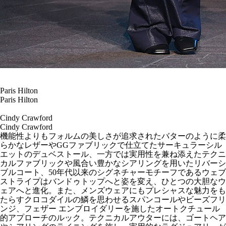
Paris Hilton
Paris Hilton
Cindy Crawford
Cindy Crawford
機能性よりもフォルムの美しさが追求されたバターのように柔
らかなレザーやGGファブリックで仕立てたサーキュラーシル
エットのデュベストール、一方では実用性を兼ね添えたテクニ
カルファブリックや風合い豊かなシアリングを用いたリバーシ
ブルコート、50年代以来のシグネチャーモチーフであるウェブ
ストライプはバンドゥトップへと姿を変え、ひとつの大胆なウ
ェアへと進化。また、メンズウェアにもプレシャスな魅力をも
たらすクロコダイルの鱗を思わせるスパンコールやビーズフリ
ンジ、フェザー エンブロイダリーを施したオートクチュール
的アプローチのルック。テクニカルアウターには、ゴートヘア