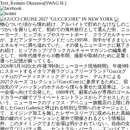
Text_Kentaro Okuzawa[SWAG H.]
物心ついた頃から憧れ続け、アルバイトで貯めたなけなしのこ
づかいを握りしめて、初めての海外旅行として選んだ街、ニュ
ーヨーク。ヒップホップやスケートボード、クラブカルチャー
が、まだアンダーグラウンドだった1995年、街中がすさまじい
エネルギーに満ち溢れていた。その後もニューヨークに魅了さ
れ続け、ヒップホップ/ブラックカルチャーマガジンの編集者
として、90年代後半から10数年間、撮影や取材のために足繁く
通った記憶が蘇ってくる。
2026年5月16日(土)午後7時頃(ニューヨーク現地時間)、午後9時
にスタートするイタリア発ラグジュアリーブランド｢Gucci(グ
ッチ)｣のアーティスティック ディレクター、デムナによる
2027クルーズ コレクション｢GucciCore｣に参席するために、宿
泊先のマンハッタンのホテルから僕らを乗せた送迎車は、ショ
ー会場へ向けて出発した。1980年代、顧客のみが専用のゴール
ドカラーの鍵でプライベートエントランスからアクセスしたと
いう、ニューヨークのフィフス・アベニュー旗艦店の上階に存
在したGucci Galleriaと呼ばれる特別な空間へのオマージュとし
て、エイジング加工を施したレザースリーブに収められた真鍮
製の鍵のインビテーションと屋外で開催されるという情報以
外、このタイミングでまだ会場は明かされていない。自由の女
神が立つリバティ島……セントラル・パーク……エンパイア・