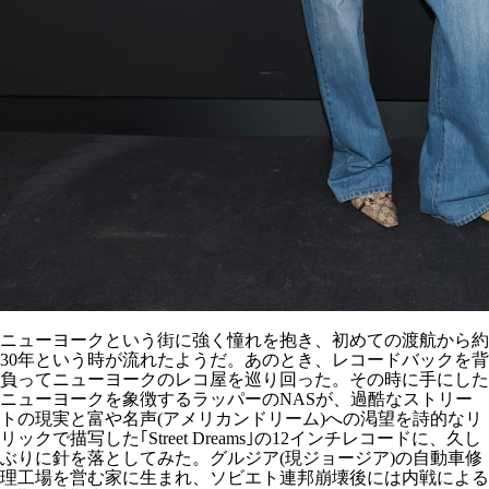
ニューヨークという街に強く憧れを抱き、初めての渡航から約
30年という時が流れたようだ。あのとき、レコードバックを背
負ってニューヨークのレコ屋を巡り回った。その時に手にした
ニューヨークを象徴するラッパーのNASが、過酷なストリー
トの現実と富や名声(アメリカンドリーム)への渇望を詩的なリ
リックで描写した｢Street Dreams｣の12インチレコードに、久し
ぶりに針を落としてみた。グルジア(現ジョージア)の自動車修
理工場を営む家に生まれ、ソビエト連邦崩壊後には内戦による