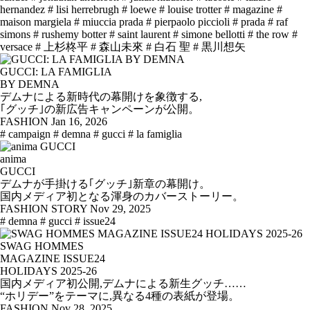
hernandez
# lisi herrebrugh
# loewe
# louise trotter
# magazine
#
maison margiela
# miuccia prada
# pierpaolo piccioli
# prada
# raf
simons
# rushemy botter
# saint laurent
# simone bellotti
# the row
#
versace
# 上杉柊平
# 森山未來
# 白石 聖
# 黒川想矢
GUCCI: LA FAMIGLIA
BY DEMNA
デムナによる新時代の幕開けを象徴する,
｢グッチ｣の新広告キャンペーンが公開。
FASHION
Jan 16, 2026
# campaign
# demna
# gucci
# la famiglia
anima
GUCCI
デムナが手掛ける｢グッチ｣新章の幕開け。
国内メディア初となる渾身のカバーストーリー。
FASHION STORY
Nov 29, 2025
# demna
# gucci
# issue24
SWAG HOMMES
MAGAZINE ISSUE24
HOLIDAYS 2025-26
国内メディア初公開,デムナによる新生グッチ……
“ホリデー”をテーマに,異なる4種の表紙が登場。
FASHION
Nov 28, 2025