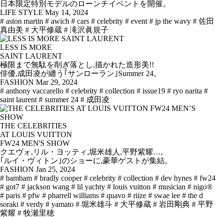
日本限定特別モデルのローンチイベントを開催。
LIFE STYLE
May 14, 2024
# aston martin
# awich
# cars
# celebrity
# event
# jp the wavy
# 佐田
真由美
# 大平修蔵
# 滝沢眞規子
LESS IS MORE
SAINT LAURENT
極限まで無駄を削ぎ落とし,描かれた造形美!!
俳優,成田凌が纏う｢サンローラン｣Summer 24。
FASHION
Mar 29, 2024
# anthony vaccarello
# celebrity
# collection
# issue19
# ryo narita
#
saint laurent
# summer 24
# 成田凌
THE CELEBRITIES
AT LOUIS VUITTON
FW24 MEN'S SHOW
クエヴォ,リル・ヨッティ,堀米雄人,平野紫耀…,
｢ルイ・ヴィトン｣のショーに,豪華ゲストが集結。
FASHION
Jan 25, 2024
# bambam
# bradly cooper
# celebrity
# collection
# dev hynes
# fw24
# got7
# jackson wang
# lil yachty
# louis vuitton
# musician
# nigo®
# paris
# pfw
# pharrell williams
# quavo
# riize
# swae lee
# the d
soraki
# verdy
# yamato
# 堀米雄斗
# 大平修蔵
# 岩田剛典
# 平野
紫耀
# 牧瀬里穂