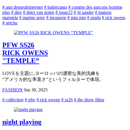
# ann demeulemeester
# balenciaga
# comme des garçons homme
plus
# dior
# dries van noten
# issue23
# jil sander
# maison
margiela
# marine serre
# mcqueen
# miu miu
# prada
# rick owens
# setchu
PFW SS26
RICK OWENS
"TEMPLE”
LOVEを主題に,ヨーロッパの濃密な美的洗練を
“アメリカ的な率直さ”というフィルターで体現。
FASHION
Jun 30, 2025
# collection
# pfw
# rick owens
# ss26
# the show films
night playing