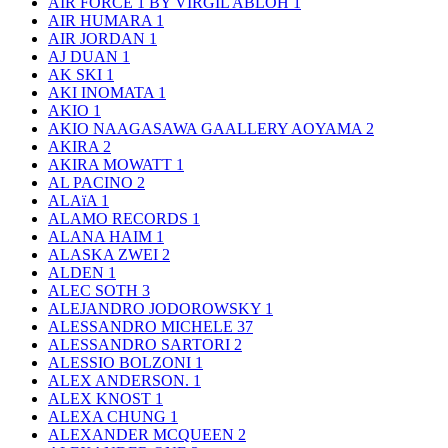
AIR FORCE 1 BY VIRGIL ABLOH
1
AIR HUMARA
1
AIR JORDAN
1
AJ DUAN
1
AK SKI
1
AKI INOMATA
1
AKIO
1
AKIO NAAGASAWA GAALLERY AOYAMA
2
AKIRA
2
AKIRA MOWATT
1
AL PACINO
2
ALAïA
1
ALAMO RECORDS
1
ALANA HAIM
1
ALASKA ZWEI
2
ALDEN
1
ALEC SOTH
3
ALEJANDRO JODOROWSKY
1
ALESSANDRO MICHELE
37
ALESSANDRO SARTORI
2
ALESSIO BOLZONI
1
ALEX ANDERSON.
1
ALEX KNOST
1
ALEXA CHUNG
1
ALEXANDER MCQUEEN
2