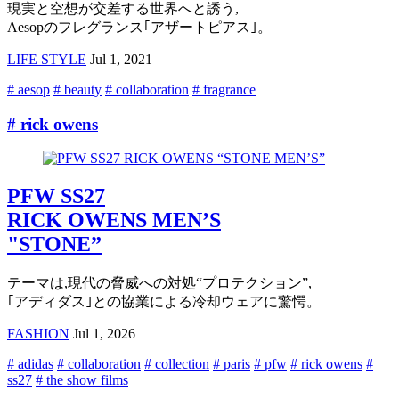
現実と空想が交差する世界へと誘う,
Aesopのフレグランス｢アザートピアス｣。
LIFE STYLE
Jul 1, 2021
# aesop
# beauty
# collaboration
# fragrance
# rick owens
PFW SS27
RICK OWENS MEN’S
"STONE”
テーマは,現代の脅威への対処“プロテクション”,
｢アディダス｣との協業による冷却ウェアに驚愕。
FASHION
Jul 1, 2026
# adidas
# collaboration
# collection
# paris
# pfw
# rick owens
#
ss27
# the show films