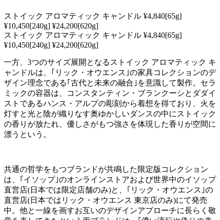
ストイック アロマティック キャンドル ¥4,840[65g]
¥10,450[240g] ¥24,200[620g]
ストイック アロマティック キャンドル ¥4,840[65g]
¥10,450[240g] ¥24,200[620g]
一方、3つのサイズ展開となるストイック アロマティック キ
ャンドルは、｢リック・オウエンス｣の家具コレクションのデ
ザイン理念である｢古代と未来の融合｣を意識して製作。セラ
ミックの容器は、コンスタンティン・ブランクーシとダダイ
ストであるハンス・アルプの彫刻から着想を得ており、火を
灯すと光と陰が織りなす奥ゆかしいダンスの中にストイック
の香りが放たれ、優しさがもつ強さを体現した香りが空間に
漂うという。
共通の哲学をもつブランドが共鳴した限定版コレクション
は、｢イソップ｣のオンラインストアおよび世界中のイソップ
直営店(日本では限定店舗のみ)と、｢リック・オウエンス｣の
直営店(日本ではリック・オウエンス 東京店のみ)にて発売
中。他と一線を画すお互いのデザインアプローチに長らく敬