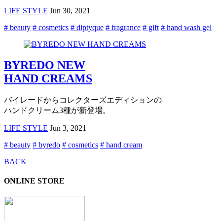
LIFE STYLE
Jun 30, 2021
# beauty
# cosmetics
# diptyque
# fragrance
# gift
# hand wash gel
BYREDO NEW
HAND CREAMS
バイレードからコレクターズエディションの
ハンドクリーム3種が新登場。
LIFE STYLE
Jun 3, 2021
# beauty
# byredo
# cosmetics
# hand cream
BACK
ONLINE STORE