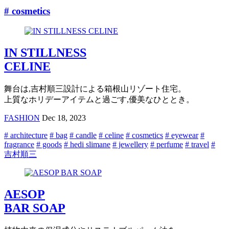
# cosmetics
IN STILLNESS
CELINE
舞台は,吉村順三設計による箱根山リゾート住宅。
上質なホリデーアイテムと過ごす,優美なひととき。
FASHION
Dec 18, 2023
# architecture
# bag
# candle
# celine
# cosmetics
# eyewear
#
fragrance
# goods
# hedi slimane
# jewellery
# perfume
# travel
#
吉村順三
AESOP
BAR SOAP