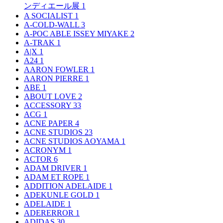
ンディエール展
1
A SOCIALIST
1
A-COLD-WALL
3
A-POC ABLE ISSEY MIYAKE
2
A-TRAK
1
A|X
1
A24
1
AARON FOWLER
1
AARON PIERRE
1
ABE
1
ABOUT LOVE
2
ACCESSORY
33
ACG
1
ACNE PAPER
4
ACNE STUDIOS
23
ACNE STUDIOS AOYAMA
1
ACRONYM
1
ACTOR
6
ADAM DRIVER
1
ADAM ET ROPE
1
ADDITION ADELAIDE
1
ADEKUNLE GOLD
1
ADELAIDE
1
ADERERROR
1
ADIDAS
30