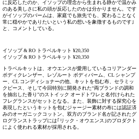
に反応したのか、イソップの理念から生まれる静かで温かみ
のある美しさに私の頭が反応したのかは分かりません。です
がイソップのバームは、家庭でも旅先でも、変わることなく
常に穏やかでありたいという私の想いを象徴するものです｣
と、コメントしている。
イソップ & RO トラベルキット ¥20,350
イソップ & RO トラベルキット ¥20,350
トラベルキットは、オウエンスが愛用しているコリアンダー
ボディクレンザー、レゾルート ボディバーム、CL シャンプ
ー、CL コンディショナーの他、キットを包む布、セラミッ
クビース、そして今回特別に開発された“両ブランドの調和
を抽出した香り”のストイック オードトワレと名付けられた
フレグランスがセットとなる。また、装飾に対する探究心を
表現したというキットを包むジャージー素材の布には認証済
みのオーガニックコットン、双方のブランド名が記されたグ
ログランストラップには｢リック・オウエンス｣のプロダクト
によく使われる素材が採用される。