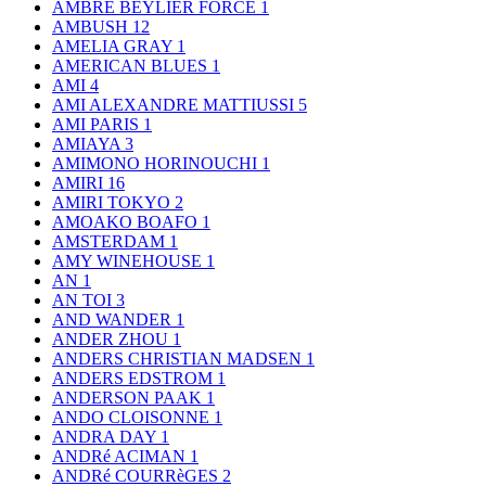
AMBRE BEYLIER FORCE
1
AMBUSH
12
AMELIA GRAY
1
AMERICAN BLUES
1
AMI
4
AMI ALEXANDRE MATTIUSSI
5
AMI PARIS
1
AMIAYA
3
AMIMONO HORINOUCHI
1
AMIRI
16
AMIRI TOKYO
2
AMOAKO BOAFO
1
AMSTERDAM
1
AMY WINEHOUSE
1
AN
1
AN TOI
3
AND WANDER
1
ANDER ZHOU
1
ANDERS CHRISTIAN MADSEN
1
ANDERS EDSTROM
1
ANDERSON PAAK
1
ANDO CLOISONNE
1
ANDRA DAY
1
ANDRé ACIMAN
1
ANDRé COURRèGES
2