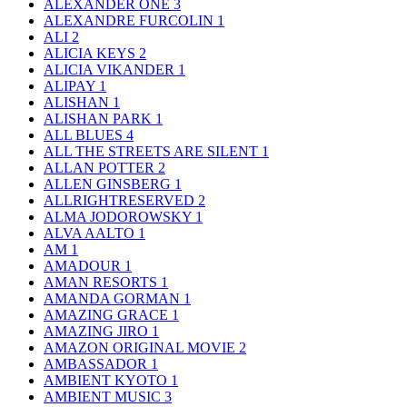
ALEXANDER ONE
3
ALEXANDRE FURCOLIN
1
ALI
2
ALICIA KEYS
2
ALICIA VIKANDER
1
ALIPAY
1
ALISHAN
1
ALISHAN PARK
1
ALL BLUES
4
ALL THE STREETS ARE SILENT
1
ALLAN POTTER
2
ALLEN GINSBERG
1
ALLRIGHTRESERVED
2
ALMA JODOROWSKY
1
ALVA AALTO
1
AM
1
AMADOUR
1
AMAN RESORTS
1
AMANDA GORMAN
1
AMAZING GRACE
1
AMAZING JIRO
1
AMAZON ORIGINAL MOVIE
2
AMBASSADOR
1
AMBIENT KYOTO
1
AMBIENT MUSIC
3