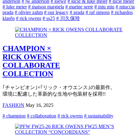
anderson
# jw anderson
# loewe
# lucie & luke meier
# lucie meier
# luke meier
# maison margiela
# marine serre
# miu miu
# miuccia
prada
# olivier zahm
# our legacy
# prada
# raf simons
# richardos
klarén
# rick owens
# ss25
# 川久保玲
CHAMPION ×
RICK OWENS
COLLABORATE
COLLECTION
｢チャンピオン｣×｢リック・オウエンス｣の最新作。
環境に配慮した革新的な生地や包装材を採用!!
FASHION
May 16, 2025
# champion
# collaboration
# rick owens
# sustainability