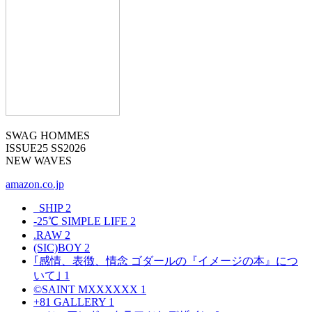
SWAG HOMMES
ISSUE25 SS2026
NEW WAVES
amazon.co.jp
_SHIP
2
-25℃ SIMPLE LIFE
2
.RAW
2
(SIC)BOY
2
｢感情、表徴、情念 ゴダールの『イメージの本』につ
いて｣
1
©SAINT MXXXXXX
1
+81 GALLERY
1