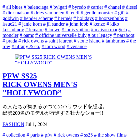
# all blues
# balenciaga
# bvlgari
# byredo
# cartier
# chanel
# diesel
# dior maison
# dries van noten
# fendi
# gentle monster
# gift
#
goldwin
# hender scheme
# hermès
# holidays
# hoorsenbuhs
#
issue21
# janie korn
# jil sander
# john lobb
# kenzo
# kiko
kostadinov
# lemaire
# loewe
# louis vuitton
# maison margiela
#
moncler
# oamc
# officine universelle buly
# our legacy
# paraboot
# prada
# rick owens
# saint laurent
# stone island
# tamburins
# the
row
# tiffany & co.
# tom wood
# veilance
PFW SS25
RICK OWENS MEN'S
"HOLLYWOOD”
奇人たちが集まるかつてのハリウッドを想起。
総勢200名のモデルが行進する壮大なショー!!
FASHION
Jul 1, 2024
# collection
# paris
# pfw
# rick owens
# ss25
# the show films