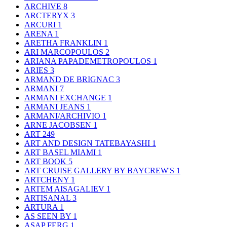
ARCHIVE
8
ARCTERYX
3
ARCURI
1
ARENA
1
ARETHA FRANKLIN
1
ARI MARCOPOULOS
2
ARIANA PAPADEMETROPOULOS
1
ARIES
3
ARMAND DE BRIGNAC
3
ARMANI
7
ARMANI EXCHANGE
1
ARMANI JEANS
1
ARMANI/ARCHIVIO
1
ARNE JACOBSEN
1
ART
249
ART AND DESIGN TATEBAYASHI
1
ART BASEL MIAMI
1
ART BOOK
5
ART CRUISE GALLERY BY BAYCREW'S
1
ARTCHENY
1
ARTEM AISAGALIEV
1
ARTISANAL
3
ARTURA
1
AS SEEN BY
1
ASAP FERG
1