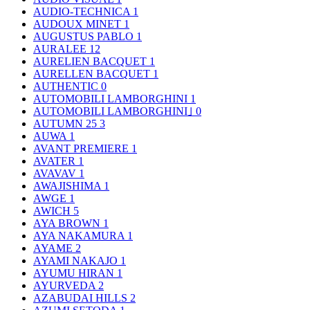
AUDIO-TECHNICA
1
AUDOUX MINET
1
AUGUSTUS PABLO
1
AURALEE
12
AURELIEN BACQUET
1
AURELLEN BACQUET
1
AUTHENTIC
0
AUTOMOBILI LAMBORGHINI
1
AUTOMOBILI LAMBORGHINI｣
0
AUTUMN 25
3
AUWA
1
AVANT PREMIERE
1
AVATER
1
AVAVAV
1
AWAJISHIMA
1
AWGE
1
AWICH
5
AYA BROWN
1
AYA NAKAMURA
1
AYAME
2
AYAMI NAKAJO
1
AYUMU HIRAN
1
AYURVEDA
2
AZABUDAI HILLS
2