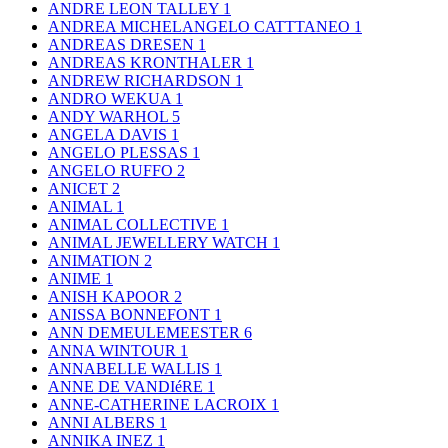
ANDRE LEON TALLEY
1
ANDREA MICHELANGELO CATTTANEO
1
ANDREAS DRESEN
1
ANDREAS KRONTHALER
1
ANDREW RICHARDSON
1
ANDRO WEKUA
1
ANDY WARHOL
5
ANGELA DAVIS
1
ANGELO PLESSAS
1
ANGELO RUFFO
2
ANICET
2
ANIMAL
1
ANIMAL COLLECTIVE
1
ANIMAL JEWELLERY WATCH
1
ANIMATION
2
ANIME
1
ANISH KAPOOR
2
ANISSA BONNEFONT
1
ANN DEMEULEMEESTER
6
ANNA WINTOUR
1
ANNABELLE WALLIS
1
ANNE DE VANDIéRE
1
ANNE-CATHERINE LACROIX
1
ANNI ALBERS
1
ANNIKA INEZ
1