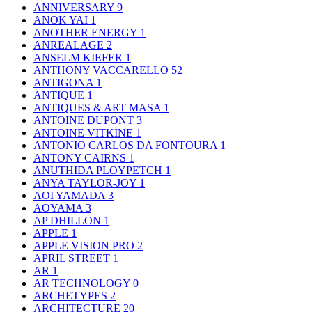
ANNIVERSARY
9
ANOK YAI
1
ANOTHER ENERGY
1
ANREALAGE
2
ANSELM KIEFER
1
ANTHONY VACCARELLO
52
ANTIGONA
1
ANTIQUE
1
ANTIQUES & ART MASA
1
ANTOINE DUPONT
3
ANTOINE VITKINE
1
ANTONIO CARLOS DA FONTOURA
1
ANTONY CAIRNS
1
ANUTHIDA PLOYPETCH
1
ANYA TAYLOR-JOY
1
AOI YAMADA
3
AOYAMA
3
AP DHILLON
1
APPLE
1
APPLE VISION PRO
2
APRIL STREET
1
AR
1
AR TECHNOLOGY
0
ARCHETYPES
2
ARCHITECTURE
20