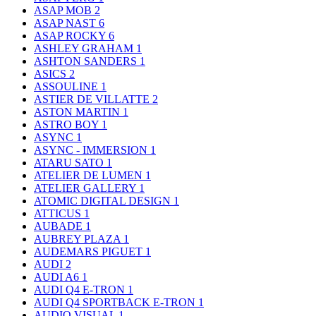
ASAP MOB
2
ASAP NAST
6
ASAP ROCKY
6
ASHLEY GRAHAM
1
ASHTON SANDERS
1
ASICS
2
ASSOULINE
1
ASTIER DE VILLATTE
2
ASTON MARTIN
1
ASTRO BOY
1
ASYNC
1
ASYNC - IMMERSION
1
ATARU SATO
1
ATELIER DE LUMEN
1
ATELIER GALLERY
1
ATOMIC DIGITAL DESIGN
1
ATTICUS
1
AUBADE
1
AUBREY PLAZA
1
AUDEMARS PIGUET
1
AUDI
2
AUDI A6
1
AUDI Q4 E-TRON
1
AUDI Q4 SPORTBACK E-TRON
1
AUDIO VISUAL
1