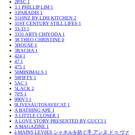
2PAC
1
3.1 PHILLIP LIM
1
3.PARADIS
1
3110NZ BY LDH KITCHEN
2
31ST CENTURY STILL LIFES
1
33-33
1
3331 ARTS CHIYODA
1
38 THEO CHRISTINE
0
3HOUSE
1
3RACHA
1
424
1
47
1
475
1
50MINIMALS
1
59FIFTY
1
5AC
1
5LACK
2
70'S
1
990V3
1
9LIVESAUTOSAVECAT
1
A BATHING APE
1
A LITTLE CLOSER
1
A LOVE STORY PRESENTED BY GUCCI
1
A MAGAZINE
1
à MAINS LEVéES シャネルを紡ぐ手 アンヌ ドゥ ヴァ