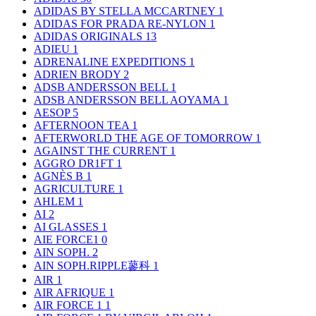
ADIDAS BY STELLA MCCARTNEY
1
ADIDAS FOR PRADA RE-NYLON
1
ADIDAS ORIGINALS
13
ADIEU
1
ADRENALINE EXPEDITIONS
1
ADRIEN BRODY
2
ADSB ANDERSSON BELL
1
ADSB ANDERSSON BELL AOYAMA
1
AESOP
5
AFTERNOON TEA
1
AFTERWORLD THE AGE OF TOMORROW
1
AGAINST THE CURRENT
1
AGGRO DR1FT
1
AGNÈS B
1
AGRICULTURE
1
AHLEM
1
AI
2
AI GLASSES
1
AIE FORCE1
0
AIN SOPH.
2
AIN SOPH.RIPPLE蓼科
1
AIR
1
AIR AFRIQUE
1
AIR FORCE 1
1