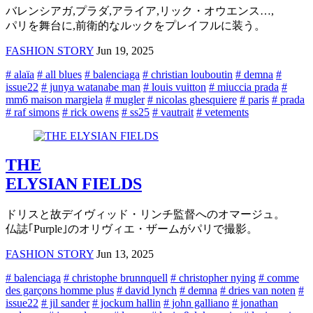
バレンシアガ,プラダ,アライア,リック・オウエンス…,
パリを舞台に,前衛的なルックをプレイフルに装う。
FASHION STORY
Jun 19, 2025
# alaïa
# all blues
# balenciaga
# christian louboutin
# demna
#
issue22
# junya watanabe man
# louis vuitton
# miuccia prada
#
mm6 maison margiela
# mugler
# nicolas ghesquiere
# paris
# prada
# raf simons
# rick owens
# ss25
# vautrait
# vetements
THE
ELYSIAN FIELDS
ドリスと故デイヴィッド・リンチ監督へのオマージュ。
仏誌｢Purple｣のオリヴィエ・ザームがパリで撮影。
FASHION STORY
Jun 13, 2025
# balenciaga
# christophe brunnquell
# christopher nying
# comme
des garçons homme plus
# david lynch
# demna
# dries van noten
#
issue22
# jil sander
# jockum hallin
# john galliano
# jonathan