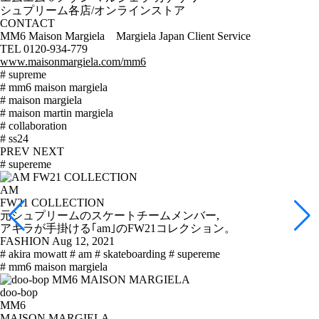
シュプリーム各店/オンラインストア
CONTACT
MM6 Maison Margiela Margiela Japan Client Service
TEL 0120-934-779
www.maisonmargiela.com/mm6
# supreme
# mm6 maison margiela
# maison margiela
# maison martin margiela
# collaboration
# ss24
PREV
NEXT
# supereme
AM
FW21 COLLECTION
元シュプリームのスケートチームメンバー,
アキラが手掛ける｢am｣のFW21コレクション。
FASHION
Aug 12, 2021
# akira mowatt
# am
# skateboarding
# supereme
# mm6 maison margiela
doo-bop
MM6
MAISON MARGIELA