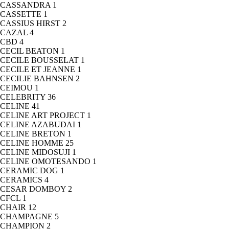
CASSANDRA
1
CASSETTE
1
CASSIUS HIRST
2
CAZAL
4
CBD
4
CECIL BEATON
1
CECILE BOUSSELAT
1
CECILE ET JEANNE
1
CECILIE BAHNSEN
2
CEIMOU
1
CELEBRITY
36
CELINE
41
CELINE ART PROJECT
1
CELINE AZABUDAI
1
CELINE BRETON
1
CELINE HOMME
25
CELINE MIDOSUJI
1
CELINE OMOTESANDO
1
CERAMIC DOG
1
CERAMICS
4
CESAR DOMBOY
2
CFCL
1
CHAIR
12
CHAMPAGNE
5
CHAMPION
2