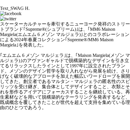
Text_SWAG H.
スケーターカルチャーを牽引するニューヨーク発祥のストリー
トブランド｢Supreme®(シュプリーム)｣は、｢MM6 Maison
Margiela(エムエム 6 メゾン マルジェラ)｣とのコラボレーション
による2024年春夏コレクション｢Supreme®/MM6 Maison
Margiela｣を発表した。
｢エムエム 6 メゾン マルジェラ｣は、｢Maison Margiela(メゾン マ
ルジェラ)｣のアヴァンギャルドで脱構築的なデザインを引き立
てるリラックスしたラインとして1997年に設立されたブラン
ド。メゾンのデザイン哲学を取り入れながら発展を続け、さり
げなく破壊的なアプローチを加えた幅広いワードローブを展開
してきた。創立者であるマルタン・マルジェラの匿名性のスピ
リッツを受け継ぎ、集合体としてデザインすること、衣類とそ
れを形作るアイデアにフォーカスすることを継続している。再
生素材などを用いて脱構築的なテーラリングを発表するなど、
既成概念を覆してきたことが世代を超えて支持を集めている理
由のひとつであろう。