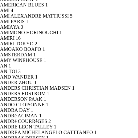
AMERICAN BLUES
1
AMI
4
AMI ALEXANDRE MATTIUSSI
5
AMI PARIS
1
AMIAYA
3
AMIMONO HORINOUCHI
1
AMIRI
16
AMIRI TOKYO
2
AMOAKO BOAFO
1
AMSTERDAM
1
AMY WINEHOUSE
1
AN
1
AN TOI
3
AND WANDER
1
ANDER ZHOU
1
ANDERS CHRISTIAN MADSEN
1
ANDERS EDSTROM
1
ANDERSON PAAK
1
ANDO CLOISONNE
1
ANDRA DAY
1
ANDRé ACIMAN
1
ANDRé COURRèGES
2
ANDRE LEON TALLEY
1
ANDREA MICHELANGELO CATTTANEO
1
ANDREAS DRESEN
1