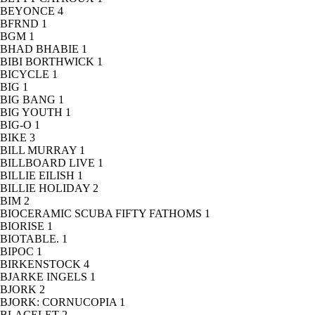
BEYONCE
4
BFRND
1
BGM
1
BHAD BHABIE
1
BIBI BORTHWICK
1
BICYCLE
1
BIG
1
BIG BANG
1
BIG YOUTH
1
BIG-O
1
BIKE
3
BILL MURRAY
1
BILLBOARD LIVE
1
BILLIE EILISH
1
BILLIE HOLIDAY
2
BIM
2
BIOCERAMIC SCUBA FIFTY FATHOMS
1
BIORISE
1
BIOTABLE.
1
BIPOC
1
BIRKENSTOCK
4
BJARKE INGELS
1
BJORK
2
BJORK: CORNUCOPIA
1
BLACELET
2