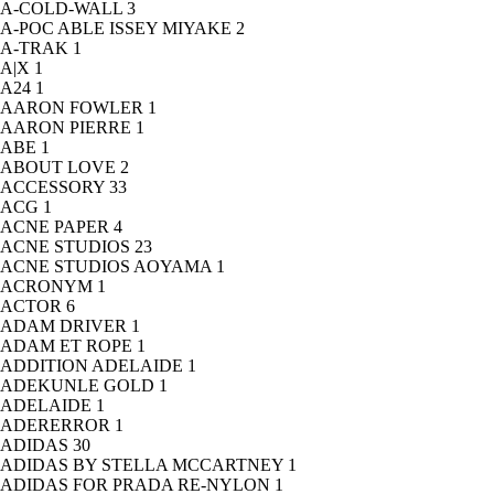
A-COLD-WALL
3
A-POC ABLE ISSEY MIYAKE
2
A-TRAK
1
A|X
1
A24
1
AARON FOWLER
1
AARON PIERRE
1
ABE
1
ABOUT LOVE
2
ACCESSORY
33
ACG
1
ACNE PAPER
4
ACNE STUDIOS
23
ACNE STUDIOS AOYAMA
1
ACRONYM
1
ACTOR
6
ADAM DRIVER
1
ADAM ET ROPE
1
ADDITION ADELAIDE
1
ADEKUNLE GOLD
1
ADELAIDE
1
ADERERROR
1
ADIDAS
30
ADIDAS BY STELLA MCCARTNEY
1
ADIDAS FOR PRADA RE-NYLON
1