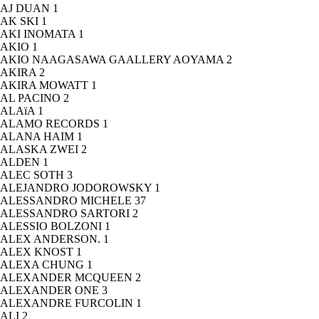
AJ DUAN
1
AK SKI
1
AKI INOMATA
1
AKIO
1
AKIO NAAGASAWA GAALLERY AOYAMA
2
AKIRA
2
AKIRA MOWATT
1
AL PACINO
2
ALAïA
1
ALAMO RECORDS
1
ALANA HAIM
1
ALASKA ZWEI
2
ALDEN
1
ALEC SOTH
3
ALEJANDRO JODOROWSKY
1
ALESSANDRO MICHELE
37
ALESSANDRO SARTORI
2
ALESSIO BOLZONI
1
ALEX ANDERSON.
1
ALEX KNOST
1
ALEXA CHUNG
1
ALEXANDER MCQUEEN
2
ALEXANDER ONE
3
ALEXANDRE FURCOLIN
1
ALI
2