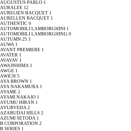
AUGUSTUS PABLO
1
AURALEE
12
AURELIEN BACQUET
1
AURELLEN BACQUET
1
AUTHENTIC
0
AUTOMOBILI LAMBORGHINI
1
AUTOMOBILI LAMBORGHINI｣
0
AUTUMN 25
3
AUWA
1
AVANT PREMIERE
1
AVATER
1
AVAVAV
1
AWAJISHIMA
1
AWGE
1
AWICH
5
AYA BROWN
1
AYA NAKAMURA
1
AYAME
2
AYAMI NAKAJO
1
AYUMU HIRAN
1
AYURVEDA
2
AZABUDAI HILLS
2
AZUMI SETODA
1
B CORPORATION
2
B SERIES
1