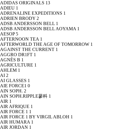
ADIDAS ORIGINALS
13
ADIEU
1
ADRENALINE EXPEDITIONS
1
ADRIEN BRODY
2
ADSB ANDERSSON BELL
1
ADSB ANDERSSON BELL AOYAMA
1
AESOP
5
AFTERNOON TEA
1
AFTERWORLD THE AGE OF TOMORROW
1
AGAINST THE CURRENT
1
AGGRO DR1FT
1
AGNÈS B
1
AGRICULTURE
1
AHLEM
1
AI
2
AI GLASSES
1
AIE FORCE1
0
AIN SOPH.
2
AIN SOPH.RIPPLE蓼科
1
AIR
1
AIR AFRIQUE
1
AIR FORCE 1
1
AIR FORCE 1 BY VIRGIL ABLOH
1
AIR HUMARA
1
AIR JORDAN
1