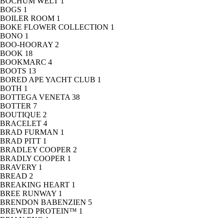
BOCHUM WELT
1
BOGS
1
BOILER ROOM
1
BOKE FLOWER COLLECTION
1
BONO
1
BOO-HOORAY
2
BOOK
18
BOOKMARC
4
BOOTS
13
BORED APE YACHT CLUB
1
BOTH
1
BOTTEGA VENETA
38
BOTTER
7
BOUTIQUE
2
BRACELET
4
BRAD FURMAN
1
BRAD PITT
1
BRADLEY COOPER
2
BRADLY COOPER
1
BRAVERY
1
BREAD
2
BREAKING HEART
1
BREE RUNWAY
1
BRENDON BABENZIEN
5
BREWED PROTEIN™
1