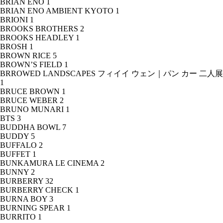
BRIAN ENO
1
BRIAN ENO AMBIENT KYOTO
1
BRIONI
1
BROOKS BROTHERS
2
BROOKS HEADLEY
1
BROSH
1
BROWN RICE
5
BROWN’S FIELD
1
BRROWED LANDSCAPES フィイイ ウェン｜パン カー 二人展
1
BRUCE BROWN
1
BRUCE WEBER
2
BRUNO MUNARI
1
BTS
3
BUDDHA BOWL
7
BUDDY
5
BUFFALO
2
BUFFET
1
BUNKAMURA LE CINEMA
2
BUNNY
2
BURBERRY
32
BURBERRY CHECK
1
BURNA BOY
3
BURNING SPEAR
1
BURRITO
1