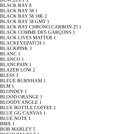
BLACK BAY
8
BLACK BAY 58
1
BLACK BAY 58 18K
2
BLACK BAY 58 GMT
1
BLACK BAY CHRONO CARBON 25
1
BLACK COMME DES GARÇONS
1
BLACK LIVES MATTER
1
BLACKEYEPATCH
1
BLACKPINK
3
BLANC
1
BLANCO
1
BLANCPAIN
1
BLAZER LOW
2
BLESS
3
BLEUE BURNHAM
1
BLM
1
BLONDEY
1
BLOOD ORANGE
1
BLOODY ANGLE
1
BLUE BOTTLE COFFEE
1
BLUE GG CANVAS
1
BLUE NOTE
1
BMX
1
BOB MARLEY
5