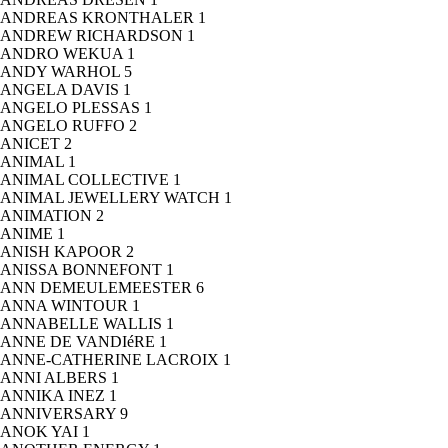
ANDREAS KRONTHALER
1
ANDREW RICHARDSON
1
ANDRO WEKUA
1
ANDY WARHOL
5
ANGELA DAVIS
1
ANGELO PLESSAS
1
ANGELO RUFFO
2
ANICET
2
ANIMAL
1
ANIMAL COLLECTIVE
1
ANIMAL JEWELLERY WATCH
1
ANIMATION
2
ANIME
1
ANISH KAPOOR
2
ANISSA BONNEFONT
1
ANN DEMEULEMEESTER
6
ANNA WINTOUR
1
ANNABELLE WALLIS
1
ANNE DE VANDIéRE
1
ANNE-CATHERINE LACROIX
1
ANNI ALBERS
1
ANNIKA INEZ
1
ANNIVERSARY
9
ANOK YAI
1