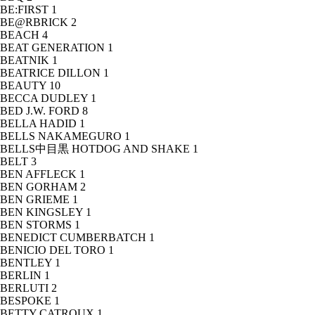
BE:FIRST
1
BE@RBRICK
2
BEACH
4
BEAT GENERATION
1
BEATNIK
1
BEATRICE DILLON
1
BEAUTY
10
BECCA DUDLEY
1
BED J.W. FORD
8
BELLA HADID
1
BELLS NAKAMEGURO
1
BELLS中目黒 HOTDOG AND SHAKE
1
BELT
3
BEN AFFLECK
1
BEN GORHAM
2
BEN GRIEME
1
BEN KINGSLEY
1
BEN STORMS
1
BENEDICT CUMBERBATCH
1
BENICIO DEL TORO
1
BENTLEY
1
BERLIN
1
BERLUTI
2
BESPOKE
1
BETTY CATROUX
1