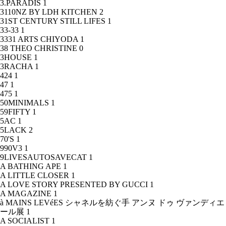
3.PARADIS
1
3110NZ BY LDH KITCHEN
2
31ST CENTURY STILL LIFES
1
33-33
1
3331 ARTS CHIYODA
1
38 THEO CHRISTINE
0
3HOUSE
1
3RACHA
1
424
1
47
1
475
1
50MINIMALS
1
59FIFTY
1
5AC
1
5LACK
2
70'S
1
990V3
1
9LIVESAUTOSAVECAT
1
A BATHING APE
1
A LITTLE CLOSER
1
A LOVE STORY PRESENTED BY GUCCI
1
A MAGAZINE
1
à MAINS LEVéES シャネルを紡ぐ手 アンヌ ドゥ ヴァンディエ
ール展
1
A SOCIALIST
1