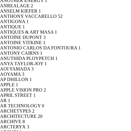
ANOTHER ENERGY
1
ANREALAGE
2
ANSELM KIEFER
1
ANTHONY VACCARELLO
52
ANTIGONA
1
ANTIQUE
1
ANTIQUES & ART MASA
1
ANTOINE DUPONT
3
ANTOINE VITKINE
1
ANTONIO CARLOS DA FONTOURA
1
ANTONY CAIRNS
1
ANUTHIDA PLOYPETCH
1
ANYA TAYLOR-JOY
1
AOI YAMADA
3
AOYAMA
3
AP DHILLON
1
APPLE
1
APPLE VISION PRO
2
APRIL STREET
1
AR
1
AR TECHNOLOGY
0
ARCHETYPES
2
ARCHITECTURE
20
ARCHIVE
8
ARCTERYX
3