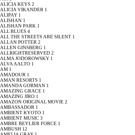
ALICIA KEYS
2
ALICIA VIKANDER
1
ALIPAY
1
ALISHAN
1
ALISHAN PARK
1
ALL BLUES
4
ALL THE STREETS ARE SILENT
1
ALLAN POTTER
2
ALLEN GINSBERG
1
ALLRIGHTRESERVED
2
ALMA JODOROWSKY
1
ALVA AALTO
1
AM
1
AMADOUR
1
AMAN RESORTS
1
AMANDA GORMAN
1
AMAZING GRACE
1
AMAZING JIRO
1
AMAZON ORIGINAL MOVIE
2
AMBASSADOR
1
AMBIENT KYOTO
1
AMBIENT MUSIC
3
AMBRE BEYLIER FORCE
1
AMBUSH
12
AMELIA GRAY
1