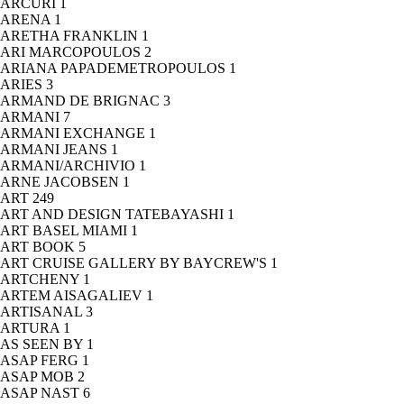
ARCURI
1
ARENA
1
ARETHA FRANKLIN
1
ARI MARCOPOULOS
2
ARIANA PAPADEMETROPOULOS
1
ARIES
3
ARMAND DE BRIGNAC
3
ARMANI
7
ARMANI EXCHANGE
1
ARMANI JEANS
1
ARMANI/ARCHIVIO
1
ARNE JACOBSEN
1
ART
249
ART AND DESIGN TATEBAYASHI
1
ART BASEL MIAMI
1
ART BOOK
5
ART CRUISE GALLERY BY BAYCREW'S
1
ARTCHENY
1
ARTEM AISAGALIEV
1
ARTISANAL
3
ARTURA
1
AS SEEN BY
1
ASAP FERG
1
ASAP MOB
2
ASAP NAST
6