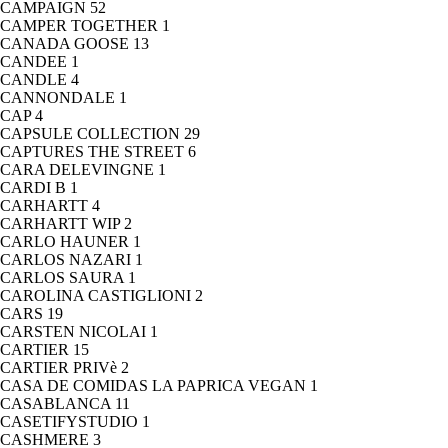
CAMPAIGN
52
CAMPER TOGETHER
1
CANADA GOOSE
13
CANDEE
1
CANDLE
4
CANNONDALE
1
CAP
4
CAPSULE COLLECTION
29
CAPTURES THE STREET
6
CARA DELEVINGNE
1
CARDI B
1
CARHARTT
4
CARHARTT WIP
2
CARLO HAUNER
1
CARLOS NAZARI
1
CARLOS SAURA
1
CAROLINA CASTIGLIONI
2
CARS
19
CARSTEN NICOLAI
1
CARTIER
15
CARTIER PRIVè
2
CASA DE COMIDAS LA PAPRICA VEGAN
1
CASABLANCA
11
CASETIFYSTUDIO
1
CASHMERE
3