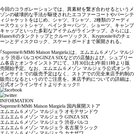
今回のコラボレーションでは、異素材を繋ぎ合わせるというメ
ゾンの破壊的な手法が駆使されたエコファーコートやバーシテ
ィジャケットをはじめ、シャツ、Tシャツ、2種類のフーディ
ースウェットシャツ、ペインターパンツ、ショーツ、キャンプ
キャップといった多彩なアイテムがラインナップ。さらには、
Hanes®のタンクトップとクルーソックス、Kryptonite®のチェ
ーンとディスクロック、スケートボードまで展開される。
｢Supreme®/MM6 Maison Margiela｣は、エムエム 6 メゾン マルジ
ェラ 渋谷パルコやGINZA SIXなどの5店舗および、シュプリー
ム各店とオンラインストアにて、3月30日(土)午前11時より販
売開始予定。なお、エムエム 6 メゾン マルジェラ公式オンラ
インサイトでの販売予定はなく、ストアでの完全来店予約制の
販売になるというのでご注意を。来店予約についての詳細は、
公式オンラインサイトよりチェック!!
INFORMATION
Supreme®/MM6 Maison Margiela 国内展開ストア
エムエム 6 メゾン マルジェラ オモテサンドウ
エムエム 6 メゾン マルジェラ GINZA SIX
エムエム 6 メゾン マルジェラ 渋谷パルコ
エムエム 6 メゾン マルジェラ 名古屋ラシック
エムエム 6 メゾン マルジェラ カナザワ