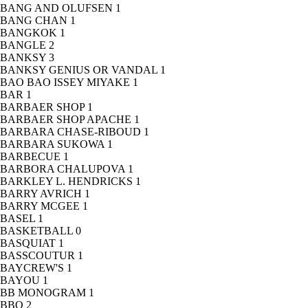
BANG AND OLUFSEN
1
BANG CHAN
1
BANGKOK
1
BANGLE
2
BANKSY
3
BANKSY GENIUS OR VANDAL
1
BAO BAO ISSEY MIYAKE
1
BAR
1
BARBAER SHOP
1
BARBAER SHOP APACHE
1
BARBARA CHASE-RIBOUD
1
BARBARA SUKOWA
1
BARBECUE
1
BARBORA CHALUPOVA
1
BARKLEY L. HENDRICKS
1
BARRY AVRICH
1
BARRY MCGEE
1
BASEL
1
BASKETBALL
0
BASQUIAT
1
BASSCOUTUR
1
BAYCREW'S
1
BAYOU
1
BB MONOGRAM
1
BBQ
2