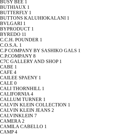
BUSY BEE
1
BUTHIAUX
1
BUTTERFLY
1
BUTTONS KALUHIOKALANI
1
BVLGARI
1
BYPRODUCT
1
BYREDO
11
C.C.H. POUNDER
1
C.O.S.A.
1
C.P COMPANY BY SASHIKO GALS
1
C.P.COMPANY
8
C7C GALLERY AND SHOP
1
CABE
1
CAFE
4
CAILEE SPAENY
1
CALE
0
CALI THORNHILL
1
CALIFORNIA
4
CALLUM TURNER
1
CALVIN KLEIN COLLECTION
1
CALVIN KLEIN JEANS
2
CALVINKLEIN
7
CAMERA
2
CAMILA CABELLO
1
CAMP
4