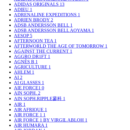
ADIDAS ORIGINALS
13
ADIEU
1
ADRENALINE EXPEDITIONS
1
ADRIEN BRODY
2
ADSB ANDERSSON BELL
1
ADSB ANDERSSON BELL AOYAMA
1
AESOP
5
AFTERNOON TEA
1
AFTERWORLD THE AGE OF TOMORROW
1
AGAINST THE CURRENT
1
AGGRO DR1FT
1
AGNÈS B
1
AGRICULTURE
1
AHLEM
1
AI
2
AI GLASSES
1
AIE FORCE1
0
AIN SOPH.
2
AIN SOPH.RIPPLE蓼科
1
AIR
1
AIR AFRIQUE
1
AIR FORCE 1
1
AIR FORCE 1 BY VIRGIL ABLOH
1
AIR HUMARA
1