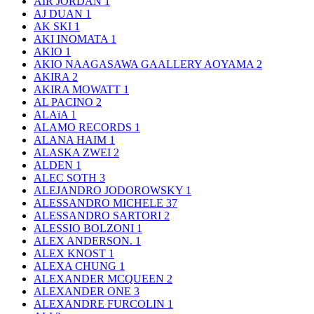
AIR JORDAN
1
AJ DUAN
1
AK SKI
1
AKI INOMATA
1
AKIO
1
AKIO NAAGASAWA GAALLERY AOYAMA
2
AKIRA
2
AKIRA MOWATT
1
AL PACINO
2
ALAïA
1
ALAMO RECORDS
1
ALANA HAIM
1
ALASKA ZWEI
2
ALDEN
1
ALEC SOTH
3
ALEJANDRO JODOROWSKY
1
ALESSANDRO MICHELE
37
ALESSANDRO SARTORI
2
ALESSIO BOLZONI
1
ALEX ANDERSON.
1
ALEX KNOST
1
ALEXA CHUNG
1
ALEXANDER MCQUEEN
2
ALEXANDER ONE
3
ALEXANDRE FURCOLIN
1