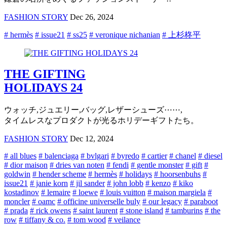
FASHION STORY
Dec 26, 2024
# hermès
# issue21
# ss25
# veronique nichanian
# 上杉柊平
THE GIFTING
HOLIDAYS 24
ウォッチ,ジュエリー,バッグ,レザーシューズ⋯⋯,
タイムレスなプロダクトが光るホリデーギフトたち。
FASHION STORY
Dec 12, 2024
# all blues
# balenciaga
# bvlgari
# byredo
# cartier
# chanel
# diesel
# dior maison
# dries van noten
# fendi
# gentle monster
# gift
#
goldwin
# hender scheme
# hermès
# holidays
# hoorsenbuhs
#
issue21
# janie korn
# jil sander
# john lobb
# kenzo
# kiko
kostadinov
# lemaire
# loewe
# louis vuitton
# maison margiela
#
moncler
# oamc
# officine universelle buly
# our legacy
# paraboot
# prada
# rick owens
# saint laurent
# stone island
# tamburins
# the
row
# tiffany & co.
# tom wood
# veilance