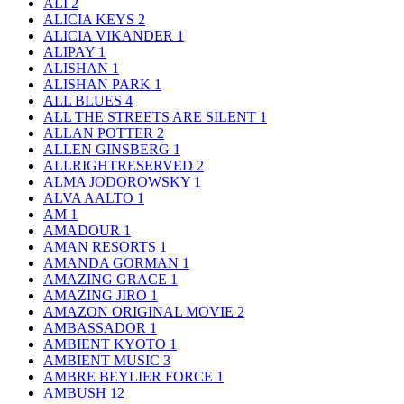
ALI
2
ALICIA KEYS
2
ALICIA VIKANDER
1
ALIPAY
1
ALISHAN
1
ALISHAN PARK
1
ALL BLUES
4
ALL THE STREETS ARE SILENT
1
ALLAN POTTER
2
ALLEN GINSBERG
1
ALLRIGHTRESERVED
2
ALMA JODOROWSKY
1
ALVA AALTO
1
AM
1
AMADOUR
1
AMAN RESORTS
1
AMANDA GORMAN
1
AMAZING GRACE
1
AMAZING JIRO
1
AMAZON ORIGINAL MOVIE
2
AMBASSADOR
1
AMBIENT KYOTO
1
AMBIENT MUSIC
3
AMBRE BEYLIER FORCE
1
AMBUSH
12