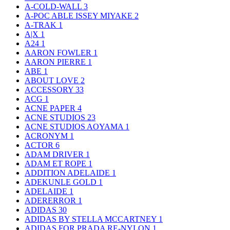
A-COLD-WALL
3
A-POC ABLE ISSEY MIYAKE
2
A-TRAK
1
A|X
1
A24
1
AARON FOWLER
1
AARON PIERRE
1
ABE
1
ABOUT LOVE
2
ACCESSORY
33
ACG
1
ACNE PAPER
4
ACNE STUDIOS
23
ACNE STUDIOS AOYAMA
1
ACRONYM
1
ACTOR
6
ADAM DRIVER
1
ADAM ET ROPE
1
ADDITION ADELAIDE
1
ADEKUNLE GOLD
1
ADELAIDE
1
ADERERROR
1
ADIDAS
30
ADIDAS BY STELLA MCCARTNEY
1
ADIDAS FOR PRADA RE-NYLON
1