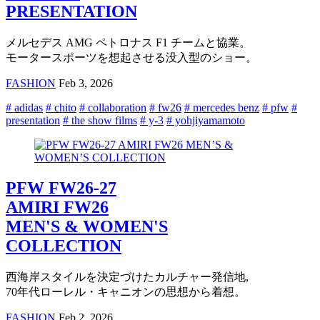
PRESENTATION
メルセデス AMG ペトロナス F1 チームと協業。
モータースポーツを想起させる没入型のショー。
FASHION
Feb 3, 2026
# adidas
# chito
# collaboration
# fw26
# mercedes benz
# pfw
#
presentation
# the show films
# y-3
# yohjiyamamoto
PFW FW26-27
AMIRI FW26
MEN'S & WOMEN'S
COLLECTION
西海岸スタイルを決定づけたカルチャー発信地,
70年代ローレル・キャニオンの思想から着想。
FASHION
Feb 2, 2026