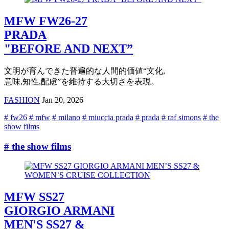
MFW FW26-27
PRADA
"BEFORE AND NEXT”
文明が育んできた普遍的な人間的価値“文化,
意味,知性,配慮”を維持する大切さを表現。
FASHION
Jan 20, 2026
# fw26
# mfw
# milano
# miuccia prada
# prada
# raf simons
# the
show films
# the show films
MFW SS27
GIORGIO ARMANI
MEN'S SS27 &