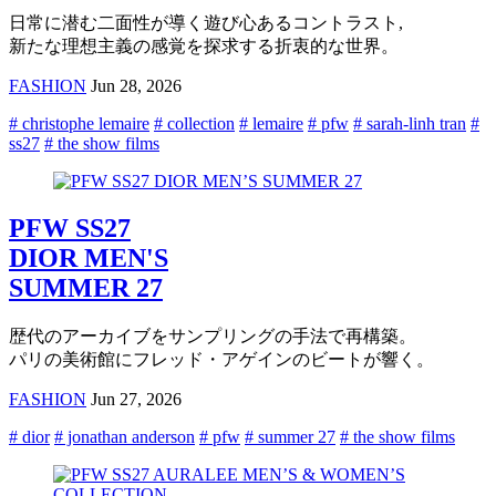
日常に潜む二面性が導く遊び心あるコントラスト,
新たな理想主義の感覚を探求する折衷的な世界。
FASHION
Jun 28, 2026
# christophe lemaire
# collection
# lemaire
# pfw
# sarah-linh tran
#
ss27
# the show films
PFW SS27
DIOR MEN'S
SUMMER 27
歴代のアーカイブをサンプリングの手法で再構築。
パリの美術館にフレッド・アゲインのビートが響く。
FASHION
Jun 27, 2026
# dior
# jonathan anderson
# pfw
# summer 27
# the show films