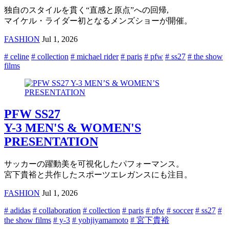
独自のスタイルを貫く“直感と原点”への回帰,
マイケル・ライダー初となるメンズショーが開催。
FASHION
Jul 1, 2026
# celine
# collection
# michael rider
# paris
# pfw
# ss27
# the show
films
PFW SS27
Y-3 MEN'S & WOMEN'S
PRESENTATION
サッカーの躍動美を可視化したパフォーマンス。
宮下貴裕と共作したスポーツエレガンスにも注目。
FASHION
Jul 1, 2026
# adidas
# collaboration
# collection
# paris
# pfw
# soccer
# ss27
#
the show films
# y-3
# yohjiyamamoto
# 宮下貴裕