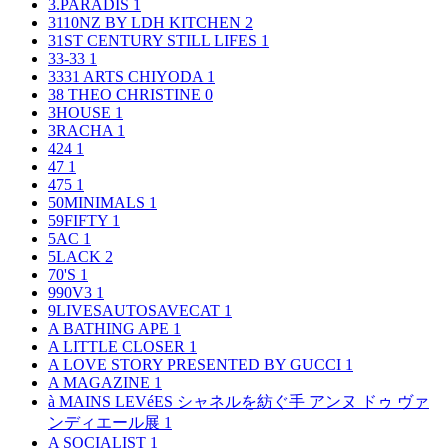
3.PARADIS
1
3110NZ BY LDH KITCHEN
2
31ST CENTURY STILL LIFES
1
33-33
1
3331 ARTS CHIYODA
1
38 THEO CHRISTINE
0
3HOUSE
1
3RACHA
1
424
1
47
1
475
1
50MINIMALS
1
59FIFTY
1
5AC
1
5LACK
2
70'S
1
990V3
1
9LIVESAUTOSAVECAT
1
A BATHING APE
1
A LITTLE CLOSER
1
A LOVE STORY PRESENTED BY GUCCI
1
A MAGAZINE
1
à MAINS LEVéES シャネルを紡ぐ手 アンヌ ドゥ ヴァ
ンディエール展
1
A SOCIALIST
1