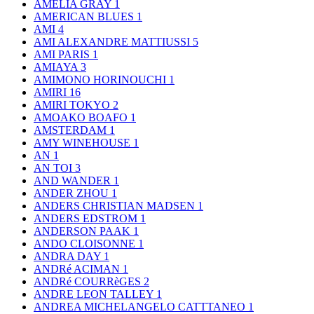
AMELIA GRAY
1
AMERICAN BLUES
1
AMI
4
AMI ALEXANDRE MATTIUSSI
5
AMI PARIS
1
AMIAYA
3
AMIMONO HORINOUCHI
1
AMIRI
16
AMIRI TOKYO
2
AMOAKO BOAFO
1
AMSTERDAM
1
AMY WINEHOUSE
1
AN
1
AN TOI
3
AND WANDER
1
ANDER ZHOU
1
ANDERS CHRISTIAN MADSEN
1
ANDERS EDSTROM
1
ANDERSON PAAK
1
ANDO CLOISONNE
1
ANDRA DAY
1
ANDRé ACIMAN
1
ANDRé COURRèGES
2
ANDRE LEON TALLEY
1
ANDREA MICHELANGELO CATTTANEO
1