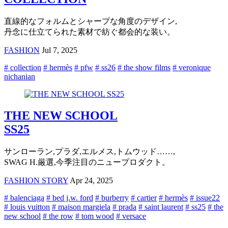
直線的なフォルムとシャープな角度のデザイン,
丹念に仕立てられた素材で紡ぐ都会的な装い。
FASHION
Jul 7, 2025
# collection
# hermès
# pfw
# ss26
# the show films
# veronique
nichanian
THE NEW SCHOOL
SS25
サンローラン,プラダ,エルメス,トムウッド……,
SWAG H.厳選,今季注目のニュープロダクト。
FASHION STORY
Apr 24, 2025
# balenciaga
# bed j.w. ford
# burberry
# cartier
# hermès
# issue22
# louis vuitton
# maison margiela
# prada
# saint laurent
# ss25
# the
new school
# the row
# tom wood
# versace