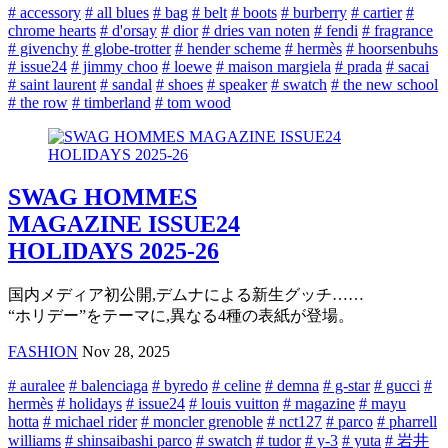
# accessory
# all blues
# bag
# belt
# boots
# burberry
# cartier
#
chrome hearts
# d'orsay
# dior
# dries van noten
# fendi
# fragrance
# givenchy
# globe-trotter
# hender scheme
# hermès
# hoorsenbuhs
# issue24
# jimmy choo
# loewe
# maison margiela
# prada
# sacai
# saint laurent
# sandal
# shoes
# speaker
# swatch
# the new school
# the row
# timberland
# tom wood
SWAG HOMMES
MAGAZINE ISSUE24
HOLIDAYS 2025-26
国内メディア初公開,デムナによる新生グッチ……
“ホリデー”をテーマに,異なる4種の表紙が登場。
FASHION
Nov 28, 2025
# auralee
# balenciaga
# byredo
# celine
# demna
# g-star
# gucci
#
hermès
# holidays
# issue24
# louis vuitton
# magazine
# mayu
hotta
# michael rider
# moncler grenoble
# nct127
# parco
# pharrell
williams
# shinsaibashi parco
# swatch
# tudor
# y-3
# yuta
# 岩井