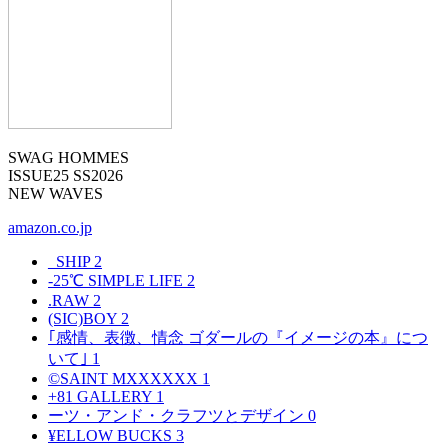
SWAG HOMMES
ISSUE25 SS2026
NEW WAVES
amazon.co.jp
_SHIP
2
-25℃ SIMPLE LIFE
2
.RAW
2
(SIC)BOY
2
｢感情、表徴、情念 ゴダールの『イメージの本』につ
いて｣
1
©SAINT MXXXXXX
1
+81 GALLERY
1
ーツ・アンド・クラフツとデザイン
0
¥ELLOW BUCKS
3