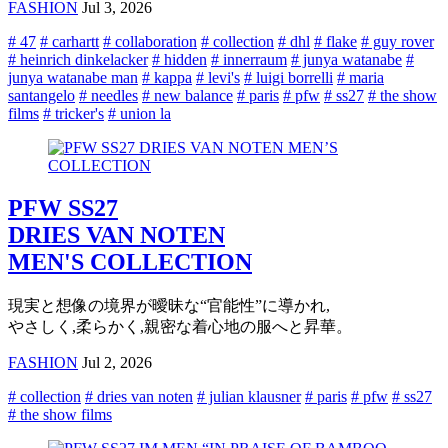
FASHION
Jul 3, 2026
# 47
# carhartt
# collaboration
# collection
# dhl
# flake
# guy rover
# heinrich dinkelacker
# hidden
# innerraum
# junya watanabe
#
junya watanabe man
# kappa
# levi's
# luigi borrelli
# maria
santangelo
# needles
# new balance
# paris
# pfw
# ss27
# the show
films
# tricker's
# union la
PFW SS27
DRIES VAN NOTEN
MEN'S COLLECTION
現実と想像の境界が曖昧な“官能性”に導かれ,
やさしく,柔らかく,親密な着心地の服へと昇華。
FASHION
Jul 2, 2026
# collection
# dries van noten
# julian klausner
# paris
# pfw
# ss27
# the show films