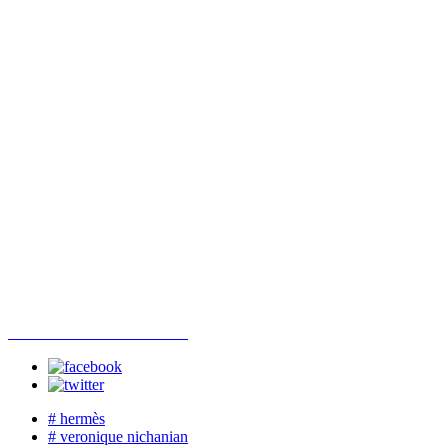
# hermès
# veronique nichanian