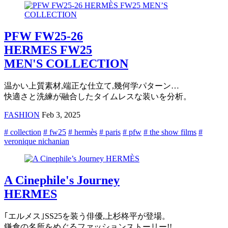
PFW FW25-26
HERMES FW25
MEN'S COLLECTION
温かい上質素材,端正な仕立て,幾何学パターン…
快適さと洗練が融合したタイムレスな装いを分析。
FASHION
Feb 3, 2025
# collection
# fw25
# hermès
# paris
# pfw
# the show films
#
veronique nichanian
A Cinephile's Journey
HERMES
｢エルメス｣SS25を装う俳優,上杉柊平が登場。
鎌倉の名所をめぐるファッションストーリー!!