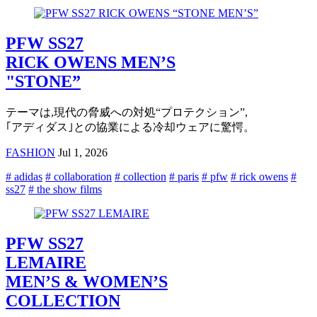
PFW SS27
RICK OWENS MEN’S
"STONE”
テーマは,現代の脅威への対処“プロテクション”,
｢アディダス｣との協業による冷却ウェアに驚愕。
FASHION
Jul 1, 2026
# adidas
# collaboration
# collection
# paris
# pfw
# rick owens
#
ss27
# the show films
PFW SS27
LEMAIRE
MEN’S & WOMEN’S
COLLECTION