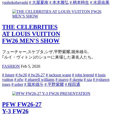
yushokobayashi
# 大屋夏南
# 本木雅弘
# 柄本時生
# 水原佑果
THE CELEBRITIES
AT LOUIS VUITTON
FW26 MEN'S SHOW
フューチャー,スケプタ,シザ,平野紫耀,堀米雄斗,
｢ルイ・ヴィトン｣のショーに来場した著名人たち。
FASHION
Feb 5, 2026
# future
# fw26
# fw26-27
# jackson wang
# john legend
# louis
vuitton
# pfw
# pharrell williams
# quavo
# skepta
# sza
# tyshawn
jones
# usher
# 堀米雄斗
# 平野紫耀
# 桜田通
PFW FW26-27
Y-3 FW26