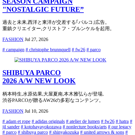
SEASON CAMPAIGN
"NOSTALGIC FUTURE”
過去と未来,西洋と東洋が交差する｢パルコ｣広告。
重鎮クリエイター,クリストフ・ブルンケルを起用。
FASHION
Jul 27, 2026
# campaign
# christophe brunnquell
# fw26
# parco
SHIBUYA PARCO
2026 A/W NEW LOOK
柄本時生,水原佑果,大屋夏南,本木雅弘らが登場,
渋谷PARCOが贈るAW26の多彩なコンテンツ。
FASHION
Jul 10, 2026
# adam et rope
# adidas originals
# atelier de lumen
# fw26
# hatra
#
jil sander
# kotohayayokozawa
# nonlecture books/arts
# our legacy
# parco
# shibuya parco
# shinyakozuka
# united arrows & sons
#