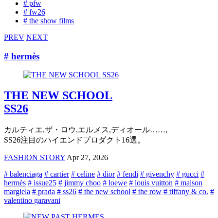
# pfw
# fw26
# the show films
PREV
NEXT
# hermès
THE NEW SCHOOL
SS26
カルティエ,ザ・ロウ,エルメス,ディオール……,
SS26注目のハイエンドプロダクト16選。
FASHION STORY
Apr 27, 2026
# balenciaga
# cartier
# celine
# dior
# fendi
# givenchy
# gucci
#
hermès
# issue25
# jimmy choo
# loewe
# louis vuitton
# maison
margiela
# prada
# ss26
# the new school
# the row
# tiffany & co.
#
valentino garavani