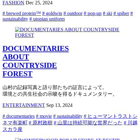
FASHION
Dec 25, 2024
# brewed protein™
# goldwin
# outdoor
# pop-up
# ski
# spiber
#
sustainability
# utopian uniform
DOCUMENTARIES
ABOUT
COUNTRYSIDE
FOREST
山村の記録写真と語り部たちの証言によって,
環境との共生社会の示唆を得るドキュメンタリー。
ENTERTAINMENT
Sep 13, 2024
# documentaries
# movie
# sustainability
# ヒューマントラストシ
ネマ有楽町
# 原村政樹
# 山里は持続可能な世界だった
# 川越
スカラ座