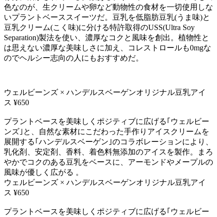
色なのが、生クリームや卵など動物性の食材を一切使用しな
いプラントベーススイーツだ。豆乳を低脂肪豆乳(うま味)と
豆乳クリーム(こく味)に分ける特許取得のUSS(Ultra Soy
Separation)製法を使い、濃厚なコクと風味を創出。植物性と
は思えない濃厚な美味しさに加え、コレストロールも0mgな
のでヘルシー志向の人にもおすすめだ。
ウェルビーンズ × ハンデルスベーゲンオリジナル豆乳アイ
ス ¥650
プラントベースを美味しくポジティブに広げる｢ウェルビー
ンズ｣と、自然な素材にこだわった手作りアイスクリームを
展開する｢ハンデルスベーゲン｣のコラボレーションにより、
乳化剤、安定剤、香料、着色料無添加のアイスを製作。まろ
やかでコクのある豆乳をベースに、アーモンドやメープルの
風味が優しく広がる 。
ウェルビーンズ × ハンデルスベーゲンオリジナル豆乳アイ
ス ¥650
プラントベースを美味しくポジティブに広げる｢ウェルビー