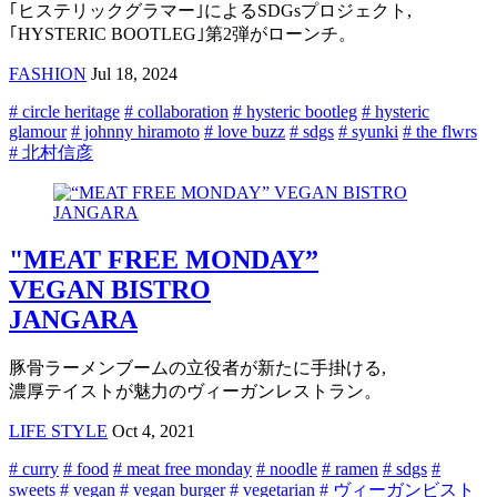
｢ヒステリックグラマー｣によるSDGsプロジェクト,
｢HYSTERIC BOOTLEG｣第2弾がローンチ。
FASHION
Jul 18, 2024
# circle heritage
# collaboration
# hysteric bootleg
# hysteric
glamour
# johnny hiramoto
# love buzz
# sdgs
# syunki
# the flwrs
# 北村信彦
"MEAT FREE MONDAY”
VEGAN BISTRO
JANGARA
豚骨ラーメンブームの立役者が新たに手掛ける,
濃厚テイストが魅力のヴィーガンレストラン。
LIFE STYLE
Oct 4, 2021
# curry
# food
# meat free monday
# noodle
# ramen
# sdgs
#
sweets
# vegan
# vegan burger
# vegetarian
# ヴィーガンビスト