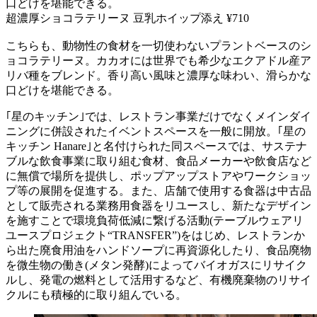
口どけを堪能できる。
超濃厚ショコラテリーヌ 豆乳ホイップ添え ¥710
こちらも、動物性の食材を一切使わないプラントベースのシ
ョコラテリーヌ。カカオには世界でも希少なエクアドル産ア
リバ種をブレンド。香り高い風味と濃厚な味わい、滑らかな
口どけを堪能できる。
｢星のキッチン｣では、レストラン事業だけでなくメインダイ
ニングに併設されたイベントスペースを一般に開放。｢星の
キッチン Hanare｣と名付けられた同スペースでは、サステナ
ブルな飲食事業に取り組む食材、食品メーカーや飲食店など
に無償で場所を提供し、ポップアップストアやワークショッ
プ等の展開を促進する。また、店舗で使用する食器は中古品
として販売される業務用食器をリユースし、新たなデザイン
を施すことで環境負荷低減に繋げる活動(テーブルウェアリ
ユースプロジェクト“TRANSFER”)をはじめ、レストランか
ら出た廃食用油をハンドソープに再資源化したり、食品廃物
を微生物の働き(メタン発酵)によってバイオガスにリサイク
ルし、発電の燃料として活用するなど、有機廃棄物のリサイ
クルにも積極的に取り組んでいる。