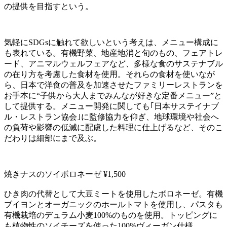
の提供を目指すという。
気軽にSDGsに触れて欲しいという考えは、メニュー構成に
も表れている。有機野菜、地産地消と旬のもの、フェアトレ
ード、アニマルウェルフェアなど、多様な食のサステナブル
の在り方を考慮した食材を使用。それらの食材を使いなが
ら、日本で洋食の普及を加速させたファミリーレストランを
お手本に“子供から大人までみんなが好きな定番メニュー”と
して提供する。メニュー開発に関しても｢日本サステイナブ
ル・レストラン協会｣に監修協力を仰ぎ、地球環境や社会へ
の負荷や影響の低減に配慮した料理に仕上げるなど、そのこ
だわりは細部にまで及ぶ。
焼きナスのソイボロネーゼ ¥1,500
ひき肉の代替として大豆ミートを使用したボロネーゼ。有機
ブイヨンとオーガニックのホールトマトを使用し、パスタも
有機栽培のデュラム小麦100%のものを使用。トッピングに
も植物性のソイチーズを使った100%ヴィーガン仕様。