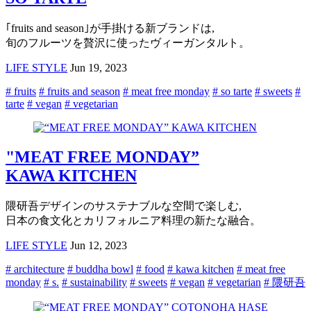
｢fruits and season｣が手掛ける新ブランドは,
旬のフルーツを贅沢に使ったヴィーガンタルト。
LIFE STYLE
Jun 19, 2023
# fruits
# fruits and season
# meat free monday
# so tarte
# sweets
#
tarte
# vegan
# vegetarian
"MEAT FREE MONDAY”
KAWA KITCHEN
隈研吾デザインのサステナブルな空間で楽しむ,
日本の食文化とカリフォルニア料理の新たな融合。
LIFE STYLE
Jun 12, 2023
# architecture
# buddha bowl
# food
# kawa kitchen
# meat free
monday
# s.
# sustainability
# sweets
# vegan
# vegetarian
# 隈研吾