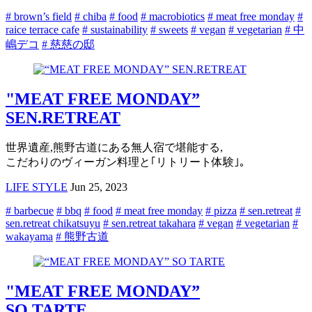
# brown’s field
# chiba
# food
# macrobiotics
# meat free monday
#
raice terrace cafe
# sustainability
# sweets
# vegan
# vegetarian
# 中
嶋デコ
# 慈慈の邸
"MEAT FREE MONDAY”
SEN.RETREAT
世界遺産,熊野古道にある無人宿で堪能する,
こだわりのヴィーガン料理と｢リトリート体験｣。
LIFE STYLE
Jun 25, 2023
# barbecue
# bbq
# food
# meat free monday
# pizza
# sen.retreat
#
sen.retreat chikatsuyu
# sen.retreat takahara
# vegan
# vegetarian
#
wakayama
# 熊野古道
"MEAT FREE MONDAY”
SO TARTE