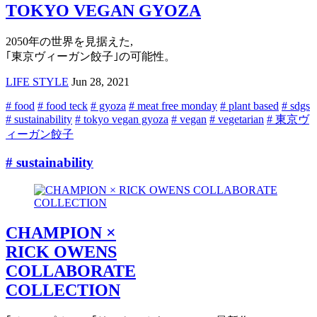
TOKYO VEGAN GYOZA
2050年の世界を見据えた,
｢東京ヴィーガン餃子｣の可能性。
LIFE STYLE
Jun 28, 2021
# food
# food teck
# gyoza
# meat free monday
# plant based
# sdgs
# sustainability
# tokyo vegan gyoza
# vegan
# vegetarian
# 東京ヴ
ィーガン餃子
# sustainability
CHAMPION ×
RICK OWENS
COLLABORATE
COLLECTION