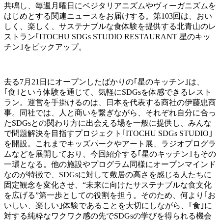
共鳴し、毎週月曜日にベジタリアニズムやヴィーガニズムを
はじめとする関連ニュースをお届けする。第103回は、おい
しく、楽しく、サステナブルな食体験を提供する北青山のレ
ストラン｢ITOCHU SDGs STUDIO RESTAURANT 星のキッ
チン｣をピックアップ。
去る7月21日にオープンしたばかりの｢星のキッチン｣は、
｢食｣という体験を通じて、気軽にSDGsを体感できるレスト
ラン。運営を手掛けるのは、日本を代表する商社の伊藤忠商
事。同社では、人と商いを繋ぎながら、それぞれ自分に合っ
たSDGsとの関わり方に出会える場を一般に提供し、みんな
で問題解決を目指すプロジェクト｢ITOCHU SDGs STUDIO｣
を開設。これまでキッズパークやアート展、ラジオプログラ
ムなどを展開しており、今回紹介する｢星のキッチン｣もその
一環となる。他の施設やプログラム同様にオープンマインド
なのが特徴で、SDGsに対して敷居の高さを感じる人たちに
固定観念を変化させ、“未来に向けたサステナブルな食文化
を広げる”第一歩としての役割を担う。そのため、何より｢お
いしい、楽しい｣体験であることを大切にしながら、｢食｣に
対する純粋なワクワク感の先でSDGsの学びを得られる機会