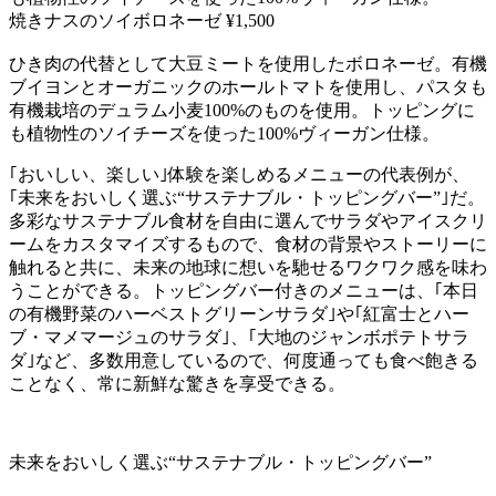
焼きナスのソイボロネーゼ ¥1,500
ひき肉の代替として大豆ミートを使用したボロネーゼ。有機
ブイヨンとオーガニックのホールトマトを使用し、パスタも
有機栽培のデュラム小麦100%のものを使用。トッピングに
も植物性のソイチーズを使った100%ヴィーガン仕様。
｢おいしい、楽しい｣体験を楽しめるメニューの代表例が、
｢未来をおいしく選ぶ“サステナブル・トッピングバー”｣だ。
多彩なサステナブル食材を自由に選んでサラダやアイスクリ
ームをカスタマイズするもので、食材の背景やストーリーに
触れると共に、未来の地球に想いを馳せるワクワク感を味わ
うことができる。トッピングバー付きのメニューは、｢本日
の有機野菜のハーベストグリーンサラダ｣や｢紅富士とハー
ブ・マメマージュのサラダ｣、｢大地のジャンボポテトサラ
ダ｣など、多数用意しているので、何度通っても食べ飽きる
ことなく、常に新鮮な驚きを享受できる。
未来をおいしく選ぶ“サステナブル・トッピングバー”