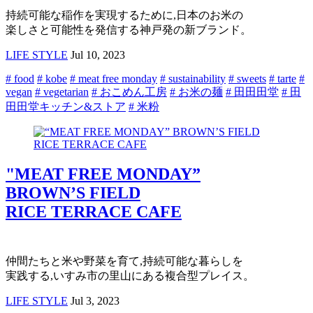
持続可能な稲作を実現するために,日本のお米の
楽しさと可能性を発信する神戸発の新ブランド。
LIFE STYLE
Jul 10, 2023
# food
# kobe
# meat free monday
# sustainability
# sweets
# tarte
#
vegan
# vegetarian
# おこめん工房
# お米の麺
# 田田田堂
# 田
田田堂キッチン&ストア
# 米粉
"MEAT FREE MONDAY”
BROWN’S FIELD
RICE TERRACE CAFE
仲間たちと米や野菜を育て,持続可能な暮らしを
実践する,いすみ市の里山にある複合型プレイス。
LIFE STYLE
Jul 3, 2023