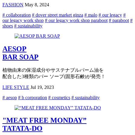
FASHION
May 8, 2024
# collaboration
# dover street market ginza
# malo
# our legacy
#
our legacy work shop
# our legacy work shop paraboot
# paraboot
#
shoes
# sustainability
AESOP
BAR SOAP
植物由来の保湿成分やサステナブルパーム油を
配合した3種類のバー ソープ(固形石鹸)が発売！
LIFE STYLE
Jul 19, 2023
# aesop
# b corporation
# cosmetics
# sustainability
"MEAT FREE MONDAY”
TATATA-DO