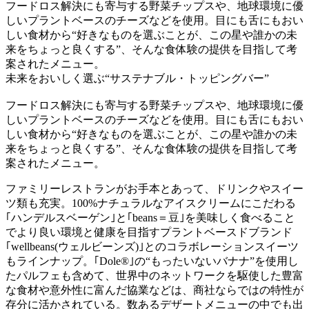
フードロス解決にも寄与する野菜チップスや、地球環境に優
しいプラントベースのチーズなどを使用。目にも舌にもおい
しい食材から“好きなものを選ぶことが、この星や誰かの未
来をちょっと良くする”、そんな食体験の提供を目指して考
案されたメニュー。
未来をおいしく選ぶ“サステナブル・トッピングバー”
フードロス解決にも寄与する野菜チップスや、地球環境に優
しいプラントベースのチーズなどを使用。目にも舌にもおい
しい食材から“好きなものを選ぶことが、この星や誰かの未
来をちょっと良くする”、そんな食体験の提供を目指して考
案されたメニュー。
ファミリーレストランがお手本とあって、ドリンクやスイー
ツ類も充実。100%ナチュラルなアイスクリームにこだわる
｢ハンデルスベーゲン｣と｢beans＝豆｣を美味しく食べること
でより良い環境と健康を目指すプラントベースドブランド
｢wellbeans(ウェルビーンズ)｣とのコラボレーションスイーツ
もラインナップ。｢Dole®｣の“もったいないバナナ”を使用し
たパルフェも含めて、世界中のネットワークを駆使した豊富
な食材や意外性に富んだ協業などは、商社ならではの特性が
存分に活かされている。数あるデザートメニューの中でも出