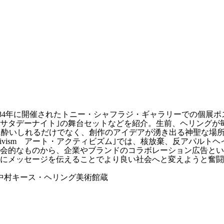
チャー｣では、1984年に開催されたトニー・シャフラジ・ギャラリーで
ト・サタデーナイト｣の舞台セットなどを紹介。生前、ヘリング
に酔いしれるだけでなく、創作のアイデアが湧き出る神聖な場
ctivism アート・アクティビズム｣では、核放棄、反アパル
社会的なものから、企業やブランドのコラボレーション広告と
にメッセージを伝えることでより良い社会へと変えようと奮闘
 中村キース・ヘリング美術館蔵