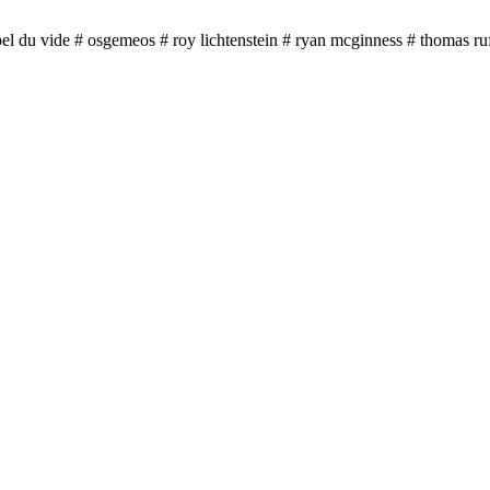
pel du vide
# osgemeos
# roy lichtenstein
# ryan mcginness
# thomas ru