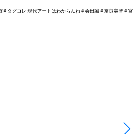
ff
# タグコレ 現代アートはわからんね
# 会田誠
# 奈良美智
# 宮