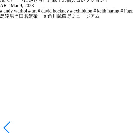
現代アートに魅せられた親子の個人コレクション！
ART
Mar 9, 2023
# andy warhol
# art
# david hockney
# exhibition
# keith haring
# lʼap
島達男
# 田名網敬一
# 角川武蔵野ミュージアム