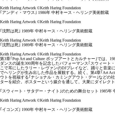
Keith Haring Artwork ©Keith Haring Foundation
｢アンディ・マウス｣ 1986年 中村キース・ヘリング美術館蔵
Keith Haring Artwork ©Keith Haring Foundation
｢沈黙は死｣ 1989年 中村キース・ヘリング美術館蔵
Keith Haring Artwork ©Keith Haring Foundation
｢沈黙は死｣ 1989年 中村キース・ヘリング美術館蔵
Keith Haring Artwork ©Keith Haring Foundation
第3章｢Pop Art and Culture ポップアートとカル
ダンスの誕生300周年を記念したパフォーマンス｢スウィー
こで耳にしたラリー・レヴァンのDJプレイなど、踊りと音楽
でヘリングが生み出した作品を展観する。続く、第4章｢Art A
ウトを祝福する｢ナショナル・カミングアウト・デー｣などの
ターを紹介。ポスターという媒介を通して、大衆にダイレクト
｢スウィート・サタデー・ナイト｣のための舞台セット 1985年
Keith Haring Artwork ©Keith Haring Foundation
｢イコンズ｣ 1990年 中村キース・ヘリング美術館蔵