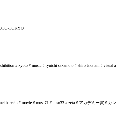
xhibition
# kyoto
# music
# ryuichi sakamoto
# shiro takatani
# visual a
uel barcelo
# movie
# musa71
# suso33
# zeta
# アカデミー賞
# カ