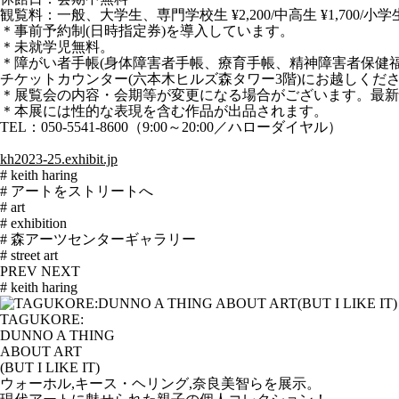
観覧料：一般、大学生、専門学校生 ¥2,200/中高生 ¥1,700/小学生 
＊事前予約制(日時指定券)を導入しています。
＊未就学児無料。
＊障がい者手帳(身体障害者手帳、療育手帳、精神障害者保健
チケットカウンター(六本木ヒルズ森タワー3階)にお越しくださ
＊展覧会の内容・会期等が変更になる場合がございます。最新
＊本展には性的な表現を含む作品が出品されます。
TEL：050-5541-8600（9:00～20:00／ハローダイヤル）
kh2023-25.exhibit.jp
# keith haring
# アートをストリートへ
# art
# exhibition
# 森アーツセンターギャラリー
# street art
PREV
NEXT
# keith haring
TAGUKORE:
DUNNO A THING
ABOUT ART
(BUT I LIKE IT)
ウォーホル,キース・ヘリング,奈良美智らを展示。