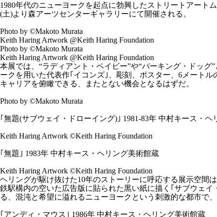
1980年代のニューヨークを起点に勃興したストリートアート
(土)より森アーツセンターギャラリーにて開催される。
Photo by ©Makoto Murata
Keith Haring Artwork @Keith Haring Foundation
Photo by ©Makoto Murata
Keith Haring Artwork @Keith Haring Foundation
本展では、“ラディアント・ベイビー”や“バーキング・ドッ
ークを用いた代表作｢イコンズ｣、彫刻、ポスター、6メートルの
キャリアを俯瞰できる、またとない機会となるはずだ。
Photo by ©Makoto Murata
｢無題(サブウェイ・ドローイング)｣ 1981-83年 中村キース・
Keith Haring Artwork ©Keith Haring Foundation
｢無題｣ 1983年 中村キース・ヘリング美術館蔵
Keith Haring Artwork ©Keith Haring Foundation
ヘリングが駆け抜けた10年のストーリーに呼応する展示空間は、全6
鉄駅構内の空いた広告版に貼られた黒い紙に描く｢サブウェイ・ドローイ
る、混沌と希望に溢れるニューヨークという刺激的な都市で、
｢アンディ・マウス｣ 1986年 中村キース・ヘリング美術館蔵