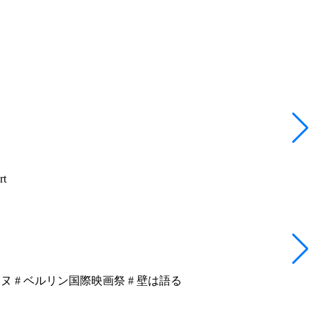
rt
ンヌ
# ベルリン国際映画祭
# 壁は語る