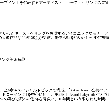
ムーブメントを代表するアーティスト、キース・ヘリングの展覧会
グ”といったキース・ヘリングを象徴するアイコニックなモチー
大型作品など約150点が集結。創作活動を始めた1980年代初
ヘリング美術館蔵
章＋スペシャルトピックで構成。｢Art in Transit 公共
ング｣を中心に紹介。第2章｢Life and Labyrinth 
生の喜びと死への恐怖を背負い、10年間という限られた時間