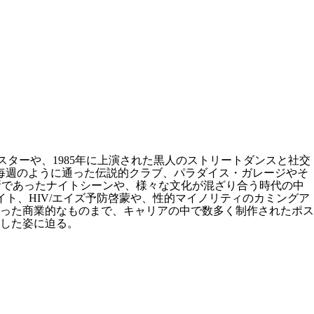
の個展ポスターや、1985年に上演された黒人のストリートダンスと社交
が毎週のように通った伝説的クラブ、パラダイス・ガレージやそ
所であったナイトシーンや、様々な文化が混ざり合う時代の中
トヘイト、HIV/エイズ予防啓蒙や、性的マイノリティのカミングア
いった商業的なものまで、キャリアの中で数多く制作されたポス
した姿に迫る。