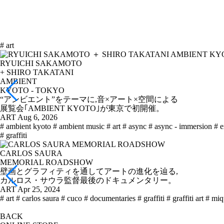
# art
RYUICHI SAKAMOTO
+ SHIRO TAKATANI
AMBIENT
KYOTO - TOKYO
“アンビエント”をテーマに,音×アート×空間による
展覧会｢AMBIENT KYOTO｣が東京で初開催。
ART
Aug 6, 2026
# ambient kyoto
# ambient music
# art
# async
# async - immersion
# e
# graffiti
CARLOS SAURA
MEMORIAL ROADSHOW
壁画とグラフィティを通してアートの進化を辿る,
カルロス・サウラ監督最後のドキュメンタリー。
ART
Apr 25, 2024
# art
# carlos saura
# cuco
# documentaries
# graffiti
# graffiti art
# miq
BACK