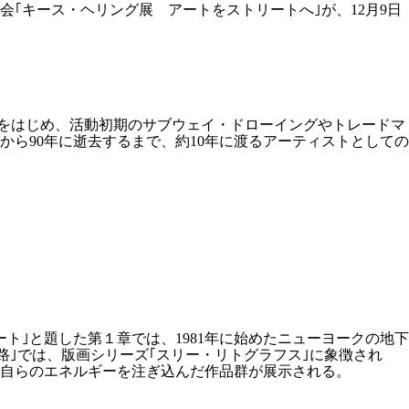
｢キース・ヘリング展 アートをストリートへ｣が、12月9日
フをはじめ、活動初期のサブウェイ・ドローイングやトレードマ
頭から90年に逝去するまで、約10年に渡るアーティストとしての
のアート｣と題した第１章では、1981年に始めたニューヨークの地下
生と迷路｣では、版画シリーズ｢スリー・リトグラフス｣に象徴され
に自らのエネルギーを注ぎ込んだ作品群が展示される。