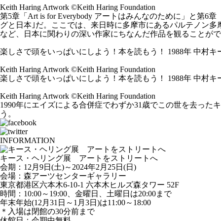
Keith Haring Artwork ©Keith Haring Foundation
第5章「Art is for Everybody アートはみんなのために」と第6
グと日本｣だ。ここでは、来日時に多摩市にあるパルテノン多摩
など、日本に関わりの深い作家にちなんだ作品を観ることがで
楽しさで頭をいっぱいにしよう！本を読もう！ 1988年 中村
Keith Haring Artwork ©Keith Haring Foundation
楽しさで頭をいっぱいにしよう！本を読もう！ 1988年 中村
Keith Haring Artwork ©Keith Haring Foundation
1990年にエイズによる合併症でわずか31歳でこの世を去っ
う。
INFORMATION
キース・ヘリング展 アートをストリートへ
会期：12月9日(土)～2024年2月25日(日)
会場：森アーツセンターギャラリー
東京都港区六本木6-10-1 六本木ヒルズ森タワー 52F
時間：10:00～19:00、金曜日、土曜日は20:00まで
年末年始(12月31日～1月3日)は11:00～18:00
＊入場は閉館の30分前まで
休館日：会期中無料