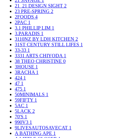
21 SAVAGE
1
21_21 DESIGN SIGHT
2
23 PRE-SPRING
2
2FOODS
4
2PAC
1
3.1 PHILLIP LIM
1
3.PARADIS
1
3110NZ BY LDH KITCHEN
2
31ST CENTURY STILL LIFES
1
33-33
1
3331 ARTS CHIYODA
1
38 THEO CHRISTINE
0
3HOUSE
1
3RACHA
1
424
1
47
1
475
1
50MINIMALS
1
59FIFTY
1
5AC
1
5LACK
2
70'S
1
990V3
1
9LIVESAUTOSAVECAT
1
A BATHING APE
1