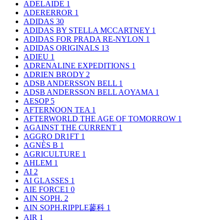
ADELAIDE
1
ADERERROR
1
ADIDAS
30
ADIDAS BY STELLA MCCARTNEY
1
ADIDAS FOR PRADA RE-NYLON
1
ADIDAS ORIGINALS
13
ADIEU
1
ADRENALINE EXPEDITIONS
1
ADRIEN BRODY
2
ADSB ANDERSSON BELL
1
ADSB ANDERSSON BELL AOYAMA
1
AESOP
5
AFTERNOON TEA
1
AFTERWORLD THE AGE OF TOMORROW
1
AGAINST THE CURRENT
1
AGGRO DR1FT
1
AGNÈS B
1
AGRICULTURE
1
AHLEM
1
AI
2
AI GLASSES
1
AIE FORCE1
0
AIN SOPH.
2
AIN SOPH.RIPPLE蓼科
1
AIR
1