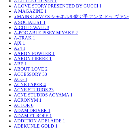
A LITTLE CLOSER
1
A LOVE STORY PRESENTED BY GUCCI
1
A MAGAZINE
1
à MAINS LEVéES シャネルを紡ぐ手 アンヌ ドゥ ウ
A SOCIALIST
1
A-COLD-WALL
3
A-POC ABLE ISSEY MIYAKE
2
A-TRAK
1
A|X
1
A24
1
AARON FOWLER
1
AARON PIERRE
1
ABE
1
ABOUT LOVE
2
ACCESSORY
33
ACG
1
ACNE PAPER
4
ACNE STUDIOS
23
ACNE STUDIOS AOYAMA
1
ACRONYM
1
ACTOR
6
ADAM DRIVER
1
ADAM ET ROPE
1
ADDITION ADELAIDE
1
ADEKUNLE GOLD
1