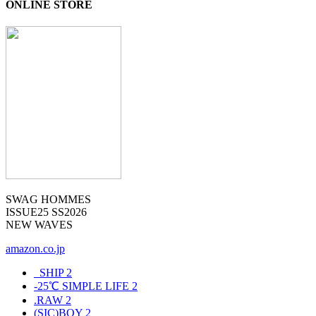
ONLINE STORE
SWAG HOMMES
ISSUE25 SS2026
NEW WAVES
amazon.co.jp
_SHIP
2
-25℃ SIMPLE LIFE
2
.RAW
2
(SIC)BOY
2