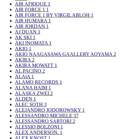
AIR AFRIQUE
1
AIR FORCE 1
1
AIR FORCE 1 BY VIRGIL ABLOH
1
AIR HUMARA
1
AIR JORDAN
1
AJ DUAN
1
AK SKI
1
AKI INOMATA
1
AKIO
1
AKIO NAAGASAWA GAALLERY AOYAMA
2
AKIRA
2
AKIRA MOWATT
1
AL PACINO
2
ALAïA
1
ALAMO RECORDS
1
ALANA HAIM
1
ALASKA ZWEI
2
ALDEN
1
ALEC SOTH
3
ALEJANDRO JODOROWSKY
1
ALESSANDRO MICHELE
37
ALESSANDRO SARTORI
2
ALESSIO BOLZONI
1
ALEX ANDERSON.
1
ALEX KNOST
1