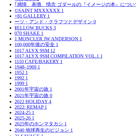
｢感情、表徴、情念 ゴダールの『イメージの本』につい
©SAINT MXXXXXX
1
+81 GALLERY
1
ーツ・アンド・クラフツとデザイン
0
¥ELLOW BUCKS
3
070 SHAKE
1
1 MONCLER JW ANDERSON
1
100,000年後の安全
1
1017 ALYX 9SM
12
1017 ALYX 9SM COMPILATION VOL.1
1
1110 CAFE/BAKERY
1
1948–1969
1
1952
1
1992
1
1999
1
2001年宇宙の旅
1
2021年宇宙の旅
0
2022 HOLIDAY
4
2022: REMAP
1
2024-25
1
2025-26
1
2025年のホンマタカシ
1
2040 地球再生のビジョン
1