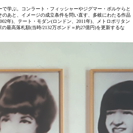
ミーで学ぶ。コンラート・フィッシャーやジグマー・ポルケらと
そのあと、イメージの成立条件を問い直す、多岐にわたる作品
2年)、テート・モダン(ロンドン、2011年)、メトロポリタン
最高落札額(当時/2132万ポンド＝約27億円)を更新するな