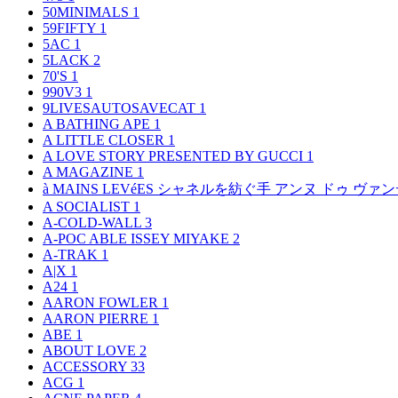
50MINIMALS
1
59FIFTY
1
5AC
1
5LACK
2
70'S
1
990V3
1
9LIVESAUTOSAVECAT
1
A BATHING APE
1
A LITTLE CLOSER
1
A LOVE STORY PRESENTED BY GUCCI
1
A MAGAZINE
1
à MAINS LEVéES シャネルを紡ぐ手 アンヌ ドゥ ウ
A SOCIALIST
1
A-COLD-WALL
3
A-POC ABLE ISSEY MIYAKE
2
A-TRAK
1
A|X
1
A24
1
AARON FOWLER
1
AARON PIERRE
1
ABE
1
ABOUT LOVE
2
ACCESSORY
33
ACG
1