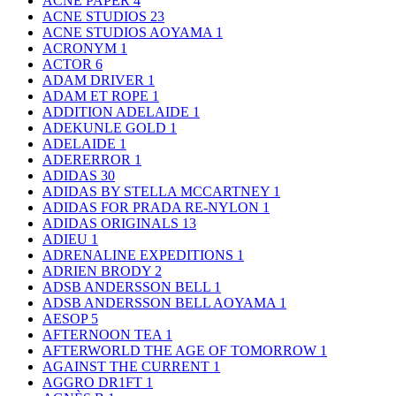
ACNE PAPER
4
ACNE STUDIOS
23
ACNE STUDIOS AOYAMA
1
ACRONYM
1
ACTOR
6
ADAM DRIVER
1
ADAM ET ROPE
1
ADDITION ADELAIDE
1
ADEKUNLE GOLD
1
ADELAIDE
1
ADERERROR
1
ADIDAS
30
ADIDAS BY STELLA MCCARTNEY
1
ADIDAS FOR PRADA RE-NYLON
1
ADIDAS ORIGINALS
13
ADIEU
1
ADRENALINE EXPEDITIONS
1
ADRIEN BRODY
2
ADSB ANDERSSON BELL
1
ADSB ANDERSSON BELL AOYAMA
1
AESOP
5
AFTERNOON TEA
1
AFTERWORLD THE AGE OF TOMORROW
1
AGAINST THE CURRENT
1
AGGRO DR1FT
1