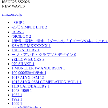
ISSUE25 SS2026
NEW WAVES
amazon.co.jp
_SHIP
2
-25℃ SIMPLE LIFE
2
.RAW
2
(SIC)BOY
2
｢感情、表徴、情念 ゴダールの『イメージの本』につい
©SAINT MXXXXXX
1
+81 GALLERY
1
ーツ・アンド・クラフツとデザイン
0
¥ELLOW BUCKS
3
070 SHAKE
1
1 MONCLER JW ANDERSON
1
100,000年後の安全
1
1017 ALYX 9SM
12
1017 ALYX 9SM COMPILATION VOL.1
1
1110 CAFE/BAKERY
1
1948–1969
1
1952
1
1992
1
1999
1