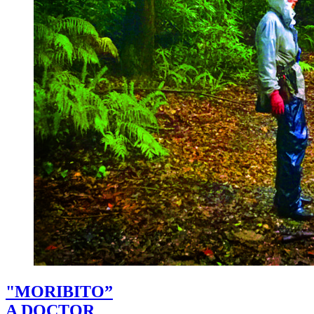
"MORIBITO”
A DOCTOR