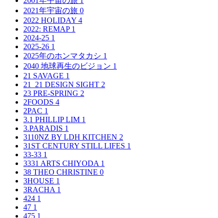
2001年宇宙の旅
1
2021年宇宙の旅
0
2022 HOLIDAY
4
2022: REMAP
1
2024-25
1
2025-26
1
2025年のホンマタカシ
1
2040 地球再生のビジョン
1
21 SAVAGE
1
21_21 DESIGN SIGHT
2
23 PRE-SPRING
2
2FOODS
4
2PAC
1
3.1 PHILLIP LIM
1
3.PARADIS
1
3110NZ BY LDH KITCHEN
2
31ST CENTURY STILL LIFES
1
33-33
1
3331 ARTS CHIYODA
1
38 THEO CHRISTINE
0
3HOUSE
1
3RACHA
1
424
1
47
1
475
1